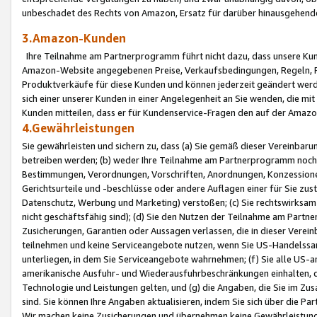
unbeschadet des Rechts von Amazon, Ersatz für darüber hinausgehen
3.Amazon-Kunden
Ihre Teilnahme am Partnerprogramm führt nicht dazu, dass unsere Kun
Amazon-Website angegebenen Preise, Verkaufsbedingungen, Regeln, Ri
Produktverkäufe für diese Kunden und können jederzeit geändert werde
sich einer unserer Kunden in einer Angelegenheit an Sie wenden, die 
Kunden mitteilen, dass er für Kundenservice-Fragen den auf der Ama
4.Gewährleistungen
Sie gewährleisten und sichern zu, dass (a) Sie gemäß dieser Vereinba
betreiben werden; (b) weder Ihre Teilnahme am Partnerprogramm noch d
Bestimmungen, Verordnungen, Vorschriften, Anordnungen, Konzessionen,
Gerichtsurteile und -beschlüsse oder andere Auflagen einer für Sie zu
Datenschutz, Werbung und Marketing) verstoßen; (c) Sie rechtswirksam 
nicht geschäftsfähig sind); (d) Sie den Nutzen der Teilnahme am Partne
Zusicherungen, Garantien oder Aussagen verlassen, die in dieser Verein
teilnehmen und keine Serviceangebote nutzen, wenn Sie US-Handelssa
unterliegen, in dem Sie Serviceangebote wahrnehmen; (f) Sie alle US
amerikanische Ausfuhr- und Wiederausfuhrbeschränkungen einhalten, 
Technologie und Leistungen gelten, und (g) die Angaben, die Sie im 
sind. Sie können Ihre Angaben aktualisieren, indem Sie sich über die 
Wir machen keine Zusicherungen und übernehmen keine Gewährleistun