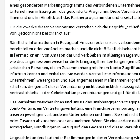
eines gesonderten Marketingprogramms des verbundenen Unternehmens
Unternehmen in Bezug auf das gesonderte Programm. Diese Vereinbarung
Ihnen und uns im Hinblick auf das Partnerprogramm dar und ersetzt al
Für die Zwecke dieser Vereinbarung verstehen sich die Begriffe „schließ
von „jedoch nicht beschränkt auf“.
Sämtliche Informationen in Bezug auf Amazon oder unsere verbunde
bereitstellen oder zugänglich machen und die nicht öffentlich bekannt bz
Informationen
“ von Amazon dar und verbleiben im alleinigen Eigent
wie dies angemessenerweise für die Erbringung Ihrer Leistungen gemäß d
juristischen Personen, die im Zusammenhang mit Ihrem Konto Zugriff au
Pflichten kennen und einhalten. Sie werden Vertrauliche Informationen 
Unternehmen) weitergeben und alle angemessenen Maßnahmen ergreifen
schützen, die gemäß dieser Vereinbarung nicht ausdrücklich zulässig is
Vertraulichkeits- oder Geheimhaltungsvereinbarungen und gilt für die
Das Verhältnis zwischen Ihnen und uns ist das unabhängiger Vertragspa
Joint-Venture, ein Vertretungsverhältnis, eine Franchisevereinbarung, 
unseren jeweiligen verbundenen Unternehmen und Ihnen. Sie sind ni
oder Zusagen abzugeben oder anzunehmen. Wenn Sie eine andere natürli
ermöglichen, Handlungen in Bezug auf den Gegenstand dieser Vereinbar
Ungeachtet anders lautender Bestimmungen in dieser Vereinbarung wird