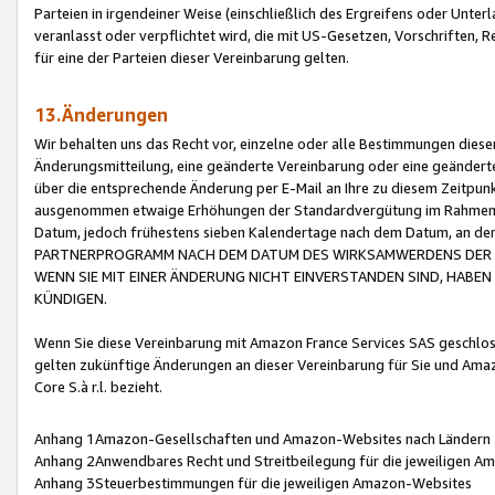
Parteien in irgendeiner Weise (einschließlich des Ergreifens oder Unt
veranlasst oder verpflichtet wird, die mit US-Gesetzen, Vorschriften,
für eine der Parteien dieser Vereinbarung gelten.
13.Änderungen
Wir behalten uns das Recht vor, einzelne oder alle Bestimmungen diese
Änderungsmitteilung, eine geänderte Vereinbarung oder eine geänderte 
über die entsprechende Änderung per E-Mail an Ihre zu diesem Zeitpun
ausgenommen etwaige Erhöhungen der Standardvergütung im Rahmen
Datum, jedoch frühestens sieben Kalendertage nach dem Datum, an de
PARTNERPROGRAMM NACH DEM DATUM DES WIRKSAMWERDENS DER Ä
WENN SIE MIT EINER ÄNDERUNG NICHT EINVERSTANDEN SIND, HABEN S
KÜNDIGEN.
Wenn Sie diese Vereinbarung mit Amazon France Services SAS geschlo
gelten zukünftige Änderungen an dieser Vereinbarung für Sie und Ama
Core S.à r.l. bezieht.
Anhang 1Amazon-Gesellschaften und Amazon-Websites nach Ländern
Anhang 2Anwendbares Recht und Streitbeilegung für die jeweiligen 
Anhang 3Steuerbestimmungen für die jeweiligen Amazon-Websites