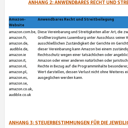
ANHANG 2: ANWENDBARES RECHT UND STRE
Amazon-
Anwendbares Recht und Streitbeilegung
Website
amazon.com.be,
Diese Vereinbarung und Streitigkeiten aller Art, die 
amazon.fr,
Großherzogtums Luxemburg unter Ausschluss seiner Kol
amazon.de,
ausschließlichen Zuständigkeit der Gerichte im Geri
audible.de,
dieser Vereinbarung kann Amazon bei einem zuständig
amazon.ie
Rechtsschutz wegen einer tatsächlichen oder angebli
amazon.it,
Amazon oder einer anderen natürlichen oder juristisc
amazon.nl,
Rechte in Bezug auf die Programminhalte besonderer,
amazon.pl,
Wert darstellen, dessen Verlust nicht ohne Weiteres e
amazon.es,
ausgeglichen werden kann.
amazon.se,
amazon.co.uk,
audible.co.uk
ANHANG 3: STEUERBESTIMMUNGEN FÜR DIE JEWEIL