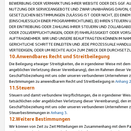
BEWERBUNG ODER VERMARKTUNG IHRER WEBSITE ODER DES GGF. AUF 
NUTZUNG DER SERVICEANGEBOTE UND ZWAR UNABHÄNGIG DAVON, O
GESETZLICHEN BESTIMMUNGEN ZULÄSSIG IST ODER NICHT, (D) EINE
(EINSCHLIESSLICH EINER PROGRAMMRICHTLINIE), (E) IHREN STEUER
DER EINTREIBUNG ODER ZAHLUNG IHRER STEUERN UND ZOLLABGAB
ODER ZOLLVERPFLICHTUNGEN, ODER (F) FAHRLÄSSIGKEIT ODER VORS
AUFTRAGNEHMER. WIR UND UNSERE BEAUFTRAGTEN KÖNNEN IM NAME
GERICHTLICHE SCHRITTE EINLEITEN UND JEDE PROZESSUALE HAND
VERTEIDIGEN, ODER UM RECHTE AUCH ZUM ZWECK DER DURCHSETZU
10.Anwendbares Recht und Streitbeilegung
Die Beilegung etwaiger Streitigkeiten, die in irgendeiner Weise mit de
angeblichen Verletzung dieser Vereinbarung), den im Rahmen dieser Ve
Geschäftsbeziehung mit uns oder unseren verbundenen Unternehmen zu
Bestimmungen zu anwendbarem Recht und Streitbeilegung in
Anhang 
11.Steuern
Steuern und damit verbundene Verpflichtungen, die in irgendeiner Wei
tatsächlichen oder angeblichen Verletzung dieser Vereinbarung), den 
Geschäftsbeziehung mit uns oder unseren verbundenen Unternehmen z
Steuerbestimmungen in
Anhang 3
.
12.Weitere Bestimmungen
Wir können von Zeit zu Zeit Mitteilungen im Zusammenhang mit dem Par