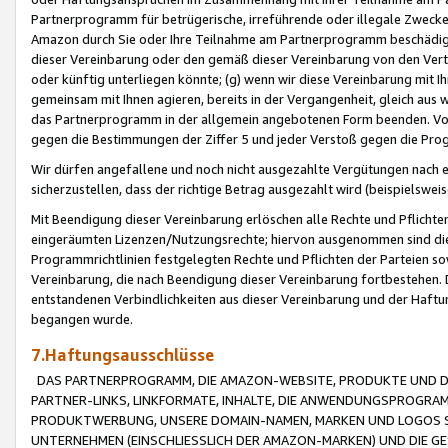
Partnerprogramm für betrügerische, irreführende oder illegale Zwecke
Amazon durch Sie oder Ihre Teilnahme am Partnerprogramm beschädig
dieser Vereinbarung oder den gemäß dieser Vereinbarung von den Vertr
oder künftig unterliegen könnte; (g) wenn wir diese Vereinbarung mit I
gemeinsam mit Ihnen agieren, bereits in der Vergangenheit, gleich aus
das Partnerprogramm in der allgemein angebotenen Form beenden. Vors
gegen die Bestimmungen der Ziffer 5 und jeder Verstoß gegen die Prog
Wir dürfen angefallene und noch nicht ausgezahlte Vergütungen nach 
sicherzustellen, dass der richtige Betrag ausgezahlt wird (beispielsw
Mit Beendigung dieser Vereinbarung erlöschen alle Rechte und Pflichte
eingeräumten Lizenzen/Nutzungsrechte; hiervon ausgenommen sind die in 
Programmrichtlinien festgelegten Rechte und Pflichten der Parteien sow
Vereinbarung, die nach Beendigung dieser Vereinbarung fortbestehen. D
entstandenen Verbindlichkeiten aus dieser Vereinbarung und der Haft
begangen wurde.
7.Haftungsausschlüsse
DAS PARTNERPROGRAMM, DIE AMAZON-WEBSITE, PRODUKTE UND DI
PARTNER-LINKS, LINKFORMATE, INHALTE, DIE ANWENDUNGSPROGR
PRODUKTWERBUNG, UNSERE DOMAIN-NAMEN, MARKEN UND LOGOS S
UNTERNEHMEN (EINSCHLIESSLICH DER AMAZON-MARKEN) UND DIE GE