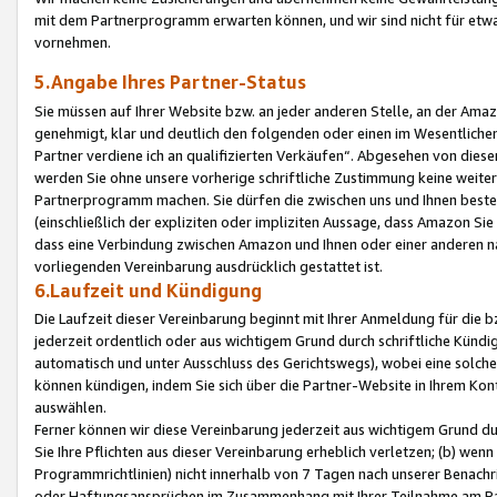
mit dem Partnerprogramm erwarten können, und wir sind nicht für etwa
vornehmen.
5.Angabe Ihres Partner-Status
Sie müssen auf Ihrer Website bzw. an jeder anderen Stelle, an der Am
genehmigt, klar und deutlich den folgenden oder einen im Wesentlichen
Partner verdiene ich an qualifizierten Verkäufen“. Abgesehen von die
werden Sie ohne unsere vorherige schriftliche Zustimmung keine weite
Partnerprogramm machen. Sie dürfen die zwischen uns und Ihnen best
(einschließlich der expliziten oder impliziten Aussage, dass Amazon Si
dass eine Verbindung zwischen Amazon und Ihnen oder einer anderen natü
vorliegenden Vereinbarung ausdrücklich gestattet ist.
6.Laufzeit und Kündigung
Die Laufzeit dieser Vereinbarung beginnt mit Ihrer Anmeldung für die 
jederzeit ordentlich oder aus wichtigem Grund durch schriftliche Kündi
automatisch und unter Ausschluss des Gerichtswegs), wobei eine solch
können kündigen, indem Sie sich über die Partner-Website in Ihrem Ko
auswählen.
Ferner können wir diese Vereinbarung jederzeit aus wichtigem Grund dur
Sie Ihre Pflichten aus dieser Vereinbarung erheblich verletzen; (b) wen
Programmrichtlinien) nicht innerhalb von 7 Tagen nach unserer Benachr
oder Haftungsansprüchen im Zusammenhang mit Ihrer Teilnahme am Pa