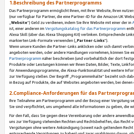
1.Beschreibung des Partnerprogramms
Das Partnerprogramm ermöglicht Ihnen, mit Ihrer Website, Ihren nutzer
(nur verfügbar für Partner, die eine Partner-ID für die Amazon UK We
„
Website
“) Geld zu verdienen, indem Sie Ihre Website mit einer der in
ist, einer anderen im
Vergütungskatalog für das Partnerprogramm
enth
Alexa Skill (über das Alexa Shopping Kit) verlinken. Entsprechende Lin
markierten Link-Formate verwenden („
Partner-Links
“).
Wenn unsere Kunden die Partner-Links anklicken oder sich damit verbi
angeboten werden, oder andere Handlungen vornehmen, können Sie eine
Partnerprogramm
näher beschrieben (und vorbehaltlich der dort festg
Produkte oder Leistungen können wir Ihnen Daten, Bilder, Texte, Linkfo
für Anwendungsprogramme, die Alexa-Funktionalität und weitere Inf
zur Verfügung stellen. Der Begriff „Programminhalte“ bezieht sich dabe
in Bezug auf Produkte, die auf Websites angeboten werden, bei denen 
2.Compliance-Anforderungen für das Partnerprog
Ihre Teilnahme am Partnerprogramm und der Bezug einer Vergütung setz
Sie sind verpflichtet, uns umgehend alle Informationen zu geben, die w
Für den Fall, dass Sie gegen diese Vereinbarung oder andere anwendba
uns zur Verfügung stehenden Rechten und Rechtsbehelfen, das Recht vo
Vergütungen ohne weitere Ankündigung (soweit nach geltendem Recht z
entsprechende Vergütungen zu haben) und zwar unabhängig davon, ob 