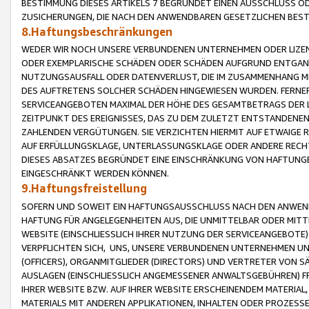
BESTIMMUNG DIESES ARTIKELS 7 BEGRÜNDET EINEN AUSSCHLUSS 
ZUSICHERUNGEN, DIE NACH DEN ANWENDBAREN GESETZLICHEN BE
8.Haftungsbeschränkungen
WEDER WIR NOCH UNSERE VERBUNDENEN UNTERNEHMEN ODER LIZEN
ODER EXEMPLARISCHE SCHÄDEN ODER SCHÄDEN AUFGRUND ENTGANG
NUTZUNGSAUSFALL ODER DATENVERLUST, DIE IM ZUSAMMENHANG MI
DES AUFTRETENS SOLCHER SCHÄDEN HINGEWIESEN WURDEN. FERN
SERVICEANGEBOTEN MAXIMAL DER HÖHE DES GESAMTBETRAGS DER 
ZEITPUNKT DES EREIGNISSES, DAS ZU DEM ZULETZT ENTSTANDENE
ZAHLENDEN VERGÜTUNGEN. SIE VERZICHTEN HIERMIT AUF ETWAIGE 
AUF ERFÜLLUNGSKLAGE, UNTERLASSUNGSKLAGE ODER ANDERE RECHT
DIESES ABSATZES BEGRÜNDET EINE EINSCHRÄNKUNG VON HAFTUNG
EINGESCHRÄNKT WERDEN KÖNNEN.
9.Haftungsfreistellung
SOFERN UND SOWEIT EIN HAFTUNGSAUSSCHLUSS NACH DEN ANWENDB
HAFTUNG FÜR ANGELEGENHEITEN AUS, DIE UNMITTELBAR ODER MITT
WEBSITE (EINSCHLIESSLICH IHRER NUTZUNG DER SERVICEANGEBOTE)
VERPFLICHTEN SICH, UNS, UNSERE VERBUNDENEN UNTERNEHMEN UN
(OFFICERS), ORGANMITGLIEDER (DIRECTORS) UND VERTRETER VON 
AUSLAGEN (EINSCHLIESSLICH ANGEMESSENER ANWALTSGEBÜHREN) FR
IHRER WEBSITE BZW. AUF IHRER WEBSITE ERSCHEINENDEM MATERIAL
MATERIALS MIT ANDEREN APPLIKATIONEN, INHALTEN ODER PROZESSE