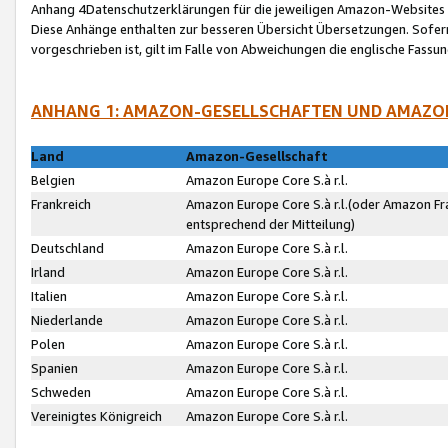
Anhang 4Datenschutzerklärungen für die jeweiligen Amazon-Websites
Diese Anhänge enthalten zur besseren Übersicht Übersetzungen. Sofe
vorgeschrieben ist, gilt im Falle von Abweichungen die englische Fass
ANHANG 1: AMAZON-GESELLSCHAFTEN UND AMAZO
Land
Amazon-Gesellschaft
Belgien
Amazon Europe Core S.à r.l.
Frankreich
Amazon Europe Core S.à r.l.(oder Amazon Fr
entsprechend der Mitteilung)
Deutschland
Amazon Europe Core S.à r.l.
Irland
Amazon Europe Core S.à r.l.
Italien
Amazon Europe Core S.à r.l.
Niederlande
Amazon Europe Core S.à r.l.
Polen
Amazon Europe Core S.à r.l.
Spanien
Amazon Europe Core S.à r.l.
Schweden
Amazon Europe Core S.à r.l.
Vereinigtes Königreich
Amazon Europe Core S.à r.l.