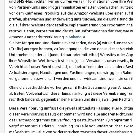
und SMS-Nachrichten. Ferner dürfen wir (a) Informationen über Ihre We
von Partner-Links und Programminhalten erhalten überwachen, aufzei
vor dem Kauf eines Produkts auf der Amazon-Website über einen auf Ih
prüfen, überwachen und anderweitig untersuchen, um die Einhaltung dies
die auf Ihrer Website dargestellte Implementierung von Programminhalt
reproduzieren, verbreiten und darstellen. Informationen darüber, wie w
Amazon-Datenschutzerklärung in
Anhang 4
.
Sie bestätigen und sind damit einverstanden, dass (a) wir und unsere 
(Traffic) anregen können, zu Bedingungen, die von den in dieser Vere
Unternehmen jederzeit (unmittelbar oder mittelbar) Websites oder Appl
Ihrer Website im Wettbewerb stehen, (c) ein Versäumnis unsererseits, I
Verzicht auf unser Recht darstellt, die betroffene oder eine andere B
Aktualisierungen, Handlungen und Zustimmungen, die wir ggf. im Rahme
vorgenommen bzw. erteilt werden und nur wirksam sind, wenn sie schri
Ohne die ausdrückliche vorherige schriftliche Zustimmung von Amazon
abtreten. Vorbehaltlich dieser Einschränkung ist diese Vereinbarung f
rechtlich bindend, gegenüber den Parteien und ihren jeweiligen Rech
Diese Vereinbarung umfasst die jeweils aktuellste Fassung aller Richtli
dieser Vereinbarung Bezug genommen wird und alle anderen Richtlinie
des Partnerprogramms zur Verfügung gestellt werden („
Programmric
verpflichten sich zu deren Einhaltung. Im Falle von Widersprüchen zwi
maßgeblich. Im Falle von Widersprüchen zwischen dieser Vereinbarun