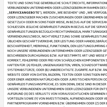
TEXTE UND SONSTIGE GEWERBLICHE SCHUTZRECHTE, INFORMATIONE
VERBUNDENEN UNTERNEHMEN ODER LIZENZGEBERN IM RAHMEN DES
„
SERVICEANGEBOTE
“), WERDEN „WIE BESEHEN“ UND „WIE VERFÜ
ODER LIZENZGEBER MACHEN ZUSICHERUNGEN ODER ÜBERNEHMEN GEW
GESETZLICH ODER IN SONSTIGER WEISE, IN BEZUG AUF DIE SERVI
SCHLIESSEN JEGLICHE GEWÄHRLEISTUNGEN IN BEZUG AUF DIE SERVI
GEWÄHRLEISTUNGEN BEZÜGLICH RECHTSMÄNGELN, MARKTGÄNGIGKEIT
VERWENDUNGSZWECK, NICHTVERLETZUNG SOWIE GEWÄHRLEISTUNGEN 
ÜBLICHEN GESCHÄFTSVERKEHR, DER LEISTUNG ODER HANDELSBRÄUCH
BESCHAFFENHEIT, MERKMALE, FUNKTIONEN, DEN LEISTUNGSUMFANG 
NOCH UNSERE VERBUNDENEN UNTERNEHMEN ODER LIZENZGEBER GEWÄ
BESCHRIEBEN DURCHGÄNGIG BZW. AUF BESTIMMTE ART UND WEISE
KORREKT, FEHLERFREI ODER FREI VON SCHÄDLICHEN KOMPONENTEN
HAFTEN FÜR: (A) FEHLER, UNGENAUIGKEITEN, VIREN, SCHADSOFTW
SYSTEMABSTÜRZE; ODER (B) UNBERECHTIGTE ZUGRIFFE AUF BZW. 
WEBSITE ODER VON DATEN, BILDERN, TEXTEN ODER SONSTIGEN INF
ODER EINER ANDEREN NATÜRLICHEN ODER JURISTISCHEN PERSON OD
GEWÄHRLEISTUNGSANSPRÜCHE, ES SEIN DENN, DIESE SIND IN DIES
UNSERE VERBUNDENEN UNTERNEHMEN ODER LIZENZGEBER FÜR EN
AUFGRUND (X) DES VERLUSTS VON VORAUSSICHTLICHEN GEWINNEN
VORTEILEN SOWIE (Y) VON INVESTITIONEN, AUFWENDUNGEN ODER VE
PARTNERPROGRAMM VORNEHMEN BZW. ÜBERNEHMEN ODER (Z) DER 