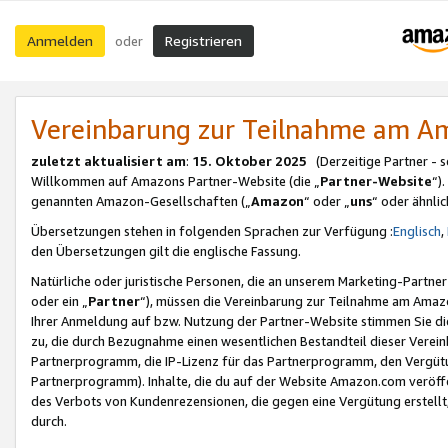
Anmelden
Registrieren
oder
Vereinbarung zur Teilnahme am 
zuletzt aktualisiert am
:
15. Oktober 2025
(Derzeitige Partner - 
Willkommen auf Amazons Partner-Website (die „
Partner-Website
“)
genannten Amazon-Gesellschaften („
Amazon
“ oder „
uns
“ oder ähnli
Übersetzungen stehen in folgenden Sprachen zur Verfügung :
Englisch
,
den Übersetzungen gilt die englische Fassung.
Natürliche oder juristische Personen, die an unserem Marketing-Partn
oder ein „
Partner
“), müssen die Vereinbarung zur Teilnahme am Ama
Ihrer Anmeldung auf bzw. Nutzung der Partner-Website stimmen Sie die
zu, die durch Bezugnahme einen wesentlichen Bestandteil dieser Verei
Partnerprogramm, die IP-Lizenz für das Partnerprogramm, den Vergütu
Partnerprogramm). Inhalte, die du auf der Website Amazon.com veröffe
des Verbots von Kundenrezensionen, die gegen eine Vergütung erstellt, 
durch.