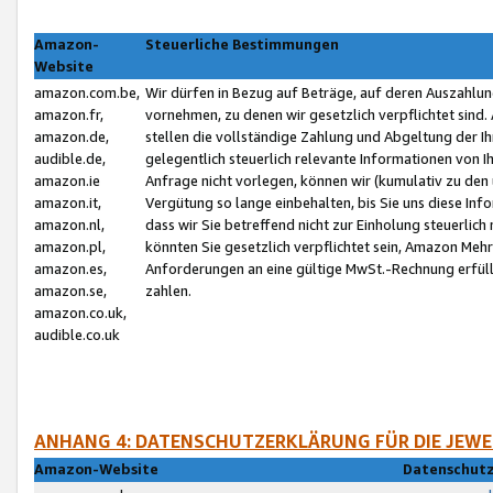
Amazon-
Steuerliche Bestimmungen
Website
amazon.com.be,
Wir dürfen in Bezug auf Beträge, auf deren Auszahlun
amazon.fr,
vornehmen, zu denen wir gesetzlich verpflichtet sind
amazon.de,
stellen die vollständige Zahlung und Abgeltung der 
audible.de,
gelegentlich steuerlich relevante Informationen von I
amazon.ie
Anfrage nicht vorlegen, können wir (kumulativ zu de
amazon.it,
Vergütung so lange einbehalten, bis Sie uns diese Inf
amazon.nl,
dass wir Sie betreffend nicht zur Einholung steuerlich 
amazon.pl,
könnten Sie gesetzlich verpflichtet sein, Amazon Meh
amazon.es,
Anforderungen an eine gültige MwSt.-Rechnung erfüllt
amazon.se,
zahlen.
amazon.co.uk,
audible.co.uk
ANHANG 4: DATENSCHUTZERKLÄRUNG FÜR DIE JEWE
Amazon-Website
Datenschutz