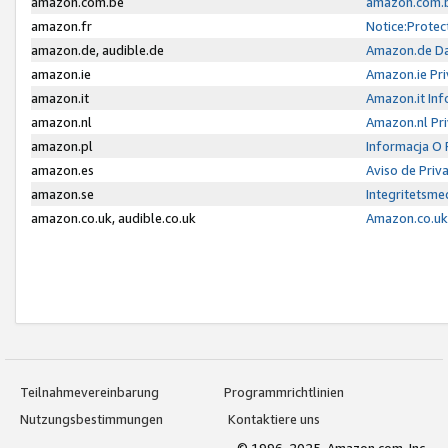
amazon.com.be
amazon.com.b
amazon.fr
Notice:Protec
amazon.de, audible.de
Amazon.de Da
amazon.ie
Amazon.ie Pri
amazon.it
Amazon.it Inf
amazon.nl
Amazon.nl Pri
amazon.pl
Informacja O
amazon.es
Aviso de Priv
amazon.se
Integritetsm
amazon.co.uk, audible.co.uk
Amazon.co.uk 
Teilnahmevereinbarung
Programmrichtlinien
Nutzungsbestimmungen
Kontaktiere uns