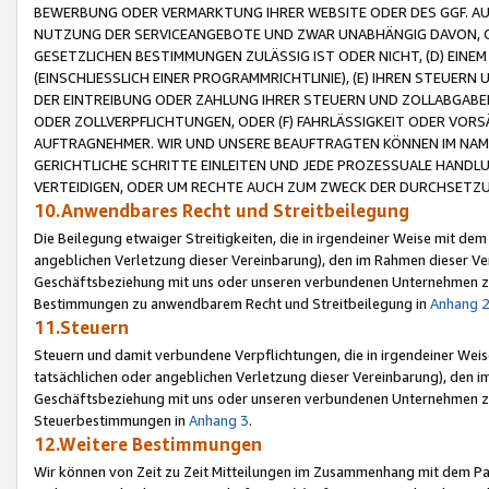
BEWERBUNG ODER VERMARKTUNG IHRER WEBSITE ODER DES GGF. AUF 
NUTZUNG DER SERVICEANGEBOTE UND ZWAR UNABHÄNGIG DAVON, O
GESETZLICHEN BESTIMMUNGEN ZULÄSSIG IST ODER NICHT, (D) EINE
(EINSCHLIESSLICH EINER PROGRAMMRICHTLINIE), (E) IHREN STEUER
DER EINTREIBUNG ODER ZAHLUNG IHRER STEUERN UND ZOLLABGAB
ODER ZOLLVERPFLICHTUNGEN, ODER (F) FAHRLÄSSIGKEIT ODER VORS
AUFTRAGNEHMER. WIR UND UNSERE BEAUFTRAGTEN KÖNNEN IM NAME
GERICHTLICHE SCHRITTE EINLEITEN UND JEDE PROZESSUALE HAND
VERTEIDIGEN, ODER UM RECHTE AUCH ZUM ZWECK DER DURCHSETZU
10.Anwendbares Recht und Streitbeilegung
Die Beilegung etwaiger Streitigkeiten, die in irgendeiner Weise mit de
angeblichen Verletzung dieser Vereinbarung), den im Rahmen dieser Ve
Geschäftsbeziehung mit uns oder unseren verbundenen Unternehmen zu
Bestimmungen zu anwendbarem Recht und Streitbeilegung in
Anhang 
11.Steuern
Steuern und damit verbundene Verpflichtungen, die in irgendeiner Wei
tatsächlichen oder angeblichen Verletzung dieser Vereinbarung), den 
Geschäftsbeziehung mit uns oder unseren verbundenen Unternehmen z
Steuerbestimmungen in
Anhang 3
.
12.Weitere Bestimmungen
Wir können von Zeit zu Zeit Mitteilungen im Zusammenhang mit dem Par