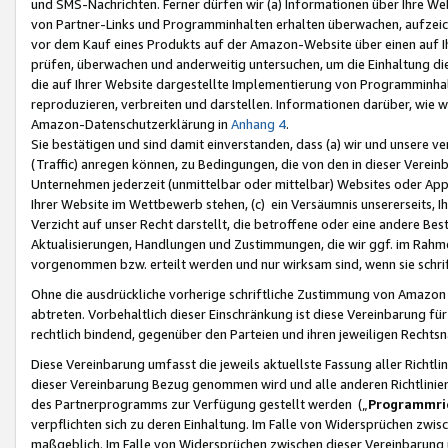
und SMS-Nachrichten. Ferner dürfen wir (a) Informationen über Ihre We
von Partner-Links und Programminhalten erhalten überwachen, aufzei
vor dem Kauf eines Produkts auf der Amazon-Website über einen auf Ih
prüfen, überwachen und anderweitig untersuchen, um die Einhaltung dies
die auf Ihrer Website dargestellte Implementierung von Programminhalt
reproduzieren, verbreiten und darstellen. Informationen darüber, wie w
Amazon-Datenschutzerklärung in
Anhang 4
.
Sie bestätigen und sind damit einverstanden, dass (a) wir und unsere 
(Traffic) anregen können, zu Bedingungen, die von den in dieser Vere
Unternehmen jederzeit (unmittelbar oder mittelbar) Websites oder Appl
Ihrer Website im Wettbewerb stehen, (c) ein Versäumnis unsererseits, I
Verzicht auf unser Recht darstellt, die betroffene oder eine andere B
Aktualisierungen, Handlungen und Zustimmungen, die wir ggf. im Rahme
vorgenommen bzw. erteilt werden und nur wirksam sind, wenn sie schri
Ohne die ausdrückliche vorherige schriftliche Zustimmung von Amazon
abtreten. Vorbehaltlich dieser Einschränkung ist diese Vereinbarung f
rechtlich bindend, gegenüber den Parteien und ihren jeweiligen Rech
Diese Vereinbarung umfasst die jeweils aktuellste Fassung aller Richtli
dieser Vereinbarung Bezug genommen wird und alle anderen Richtlinie
des Partnerprogramms zur Verfügung gestellt werden („
Programmric
verpflichten sich zu deren Einhaltung. Im Falle von Widersprüchen zwi
maßgeblich. Im Falle von Widersprüchen zwischen dieser Vereinbarun