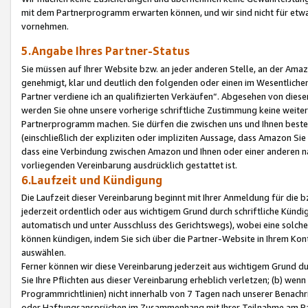
mit dem Partnerprogramm erwarten können, und wir sind nicht für etwa
vornehmen.
5.Angabe Ihres Partner-Status
Sie müssen auf Ihrer Website bzw. an jeder anderen Stelle, an der Am
genehmigt, klar und deutlich den folgenden oder einen im Wesentlichen
Partner verdiene ich an qualifizierten Verkäufen“. Abgesehen von die
werden Sie ohne unsere vorherige schriftliche Zustimmung keine weite
Partnerprogramm machen. Sie dürfen die zwischen uns und Ihnen best
(einschließlich der expliziten oder impliziten Aussage, dass Amazon Si
dass eine Verbindung zwischen Amazon und Ihnen oder einer anderen natü
vorliegenden Vereinbarung ausdrücklich gestattet ist.
6.Laufzeit und Kündigung
Die Laufzeit dieser Vereinbarung beginnt mit Ihrer Anmeldung für die 
jederzeit ordentlich oder aus wichtigem Grund durch schriftliche Kündi
automatisch und unter Ausschluss des Gerichtswegs), wobei eine solch
können kündigen, indem Sie sich über die Partner-Website in Ihrem Ko
auswählen.
Ferner können wir diese Vereinbarung jederzeit aus wichtigem Grund dur
Sie Ihre Pflichten aus dieser Vereinbarung erheblich verletzen; (b) wen
Programmrichtlinien) nicht innerhalb von 7 Tagen nach unserer Benachr
oder Haftungsansprüchen im Zusammenhang mit Ihrer Teilnahme am Pa