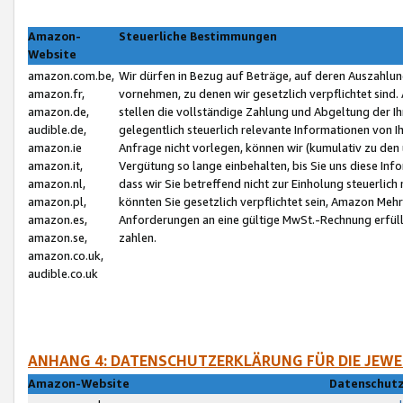
Amazon-
Steuerliche Bestimmungen
Website
amazon.com.be,
Wir dürfen in Bezug auf Beträge, auf deren Auszahlun
amazon.fr,
vornehmen, zu denen wir gesetzlich verpflichtet sind
amazon.de,
stellen die vollständige Zahlung und Abgeltung der 
audible.de,
gelegentlich steuerlich relevante Informationen von I
amazon.ie
Anfrage nicht vorlegen, können wir (kumulativ zu de
amazon.it,
Vergütung so lange einbehalten, bis Sie uns diese Inf
amazon.nl,
dass wir Sie betreffend nicht zur Einholung steuerlich 
amazon.pl,
könnten Sie gesetzlich verpflichtet sein, Amazon Meh
amazon.es,
Anforderungen an eine gültige MwSt.-Rechnung erfüllt
amazon.se,
zahlen.
amazon.co.uk,
audible.co.uk
ANHANG 4: DATENSCHUTZERKLÄRUNG FÜR DIE JEWE
Amazon-Website
Datenschutz