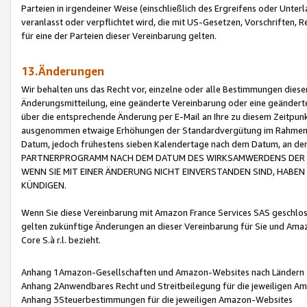
Parteien in irgendeiner Weise (einschließlich des Ergreifens oder Unt
veranlasst oder verpflichtet wird, die mit US-Gesetzen, Vorschriften,
für eine der Parteien dieser Vereinbarung gelten.
13.Änderungen
Wir behalten uns das Recht vor, einzelne oder alle Bestimmungen diese
Änderungsmitteilung, eine geänderte Vereinbarung oder eine geänderte 
über die entsprechende Änderung per E-Mail an Ihre zu diesem Zeitpun
ausgenommen etwaige Erhöhungen der Standardvergütung im Rahmen
Datum, jedoch frühestens sieben Kalendertage nach dem Datum, an de
PARTNERPROGRAMM NACH DEM DATUM DES WIRKSAMWERDENS DER Ä
WENN SIE MIT EINER ÄNDERUNG NICHT EINVERSTANDEN SIND, HABEN S
KÜNDIGEN.
Wenn Sie diese Vereinbarung mit Amazon France Services SAS geschlo
gelten zukünftige Änderungen an dieser Vereinbarung für Sie und Ama
Core S.à r.l. bezieht.
Anhang 1Amazon-Gesellschaften und Amazon-Websites nach Ländern
Anhang 2Anwendbares Recht und Streitbeilegung für die jeweiligen 
Anhang 3Steuerbestimmungen für die jeweiligen Amazon-Websites