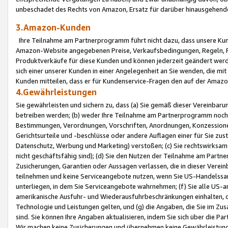
unbeschadet des Rechts von Amazon, Ersatz für darüber hinausgehen
3.Amazon-Kunden
Ihre Teilnahme am Partnerprogramm führt nicht dazu, dass unsere Kun
Amazon-Website angegebenen Preise, Verkaufsbedingungen, Regeln, Ri
Produktverkäufe für diese Kunden und können jederzeit geändert werde
sich einer unserer Kunden in einer Angelegenheit an Sie wenden, die 
Kunden mitteilen, dass er für Kundenservice-Fragen den auf der Ama
4.Gewährleistungen
Sie gewährleisten und sichern zu, dass (a) Sie gemäß dieser Vereinba
betreiben werden; (b) weder Ihre Teilnahme am Partnerprogramm noch d
Bestimmungen, Verordnungen, Vorschriften, Anordnungen, Konzessionen,
Gerichtsurteile und -beschlüsse oder andere Auflagen einer für Sie zu
Datenschutz, Werbung und Marketing) verstoßen; (c) Sie rechtswirksam 
nicht geschäftsfähig sind); (d) Sie den Nutzen der Teilnahme am Partne
Zusicherungen, Garantien oder Aussagen verlassen, die in dieser Verein
teilnehmen und keine Serviceangebote nutzen, wenn Sie US-Handelssa
unterliegen, in dem Sie Serviceangebote wahrnehmen; (f) Sie alle US
amerikanische Ausfuhr- und Wiederausfuhrbeschränkungen einhalten, 
Technologie und Leistungen gelten, und (g) die Angaben, die Sie im 
sind. Sie können Ihre Angaben aktualisieren, indem Sie sich über die 
Wir machen keine Zusicherungen und übernehmen keine Gewährleistun