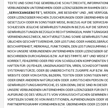
TEXTE UND SONSTIGE GEWERBLICHE SCHUTZRECHTE, INFORMATIONE
VERBUNDENEN UNTERNEHMEN ODER LIZENZGEBERN IM RAHMEN DES
„
SERVICEANGEBOTE
“), WERDEN „WIE BESEHEN“ UND „WIE VERFÜ
ODER LIZENZGEBER MACHEN ZUSICHERUNGEN ODER ÜBERNEHMEN GEW
GESETZLICH ODER IN SONSTIGER WEISE, IN BEZUG AUF DIE SERVI
SCHLIESSEN JEGLICHE GEWÄHRLEISTUNGEN IN BEZUG AUF DIE SERVI
GEWÄHRLEISTUNGEN BEZÜGLICH RECHTSMÄNGELN, MARKTGÄNGIGKEIT
VERWENDUNGSZWECK, NICHTVERLETZUNG SOWIE GEWÄHRLEISTUNGEN 
ÜBLICHEN GESCHÄFTSVERKEHR, DER LEISTUNG ODER HANDELSBRÄUCH
BESCHAFFENHEIT, MERKMALE, FUNKTIONEN, DEN LEISTUNGSUMFANG 
NOCH UNSERE VERBUNDENEN UNTERNEHMEN ODER LIZENZGEBER GEWÄ
BESCHRIEBEN DURCHGÄNGIG BZW. AUF BESTIMMTE ART UND WEISE
KORREKT, FEHLERFREI ODER FREI VON SCHÄDLICHEN KOMPONENTEN
HAFTEN FÜR: (A) FEHLER, UNGENAUIGKEITEN, VIREN, SCHADSOFTW
SYSTEMABSTÜRZE; ODER (B) UNBERECHTIGTE ZUGRIFFE AUF BZW. 
WEBSITE ODER VON DATEN, BILDERN, TEXTEN ODER SONSTIGEN INF
ODER EINER ANDEREN NATÜRLICHEN ODER JURISTISCHEN PERSON OD
GEWÄHRLEISTUNGSANSPRÜCHE, ES SEIN DENN, DIESE SIND IN DIES
UNSERE VERBUNDENEN UNTERNEHMEN ODER LIZENZGEBER FÜR EN
AUFGRUND (X) DES VERLUSTS VON VORAUSSICHTLICHEN GEWINNEN
VORTEILEN SOWIE (Y) VON INVESTITIONEN, AUFWENDUNGEN ODER VE
PARTNERPROGRAMM VORNEHMEN BZW. ÜBERNEHMEN ODER (Z) DER 