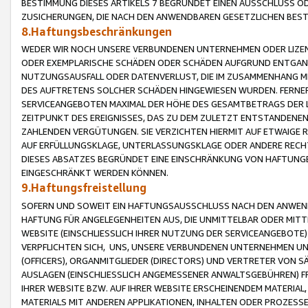
BESTIMMUNG DIESES ARTIKELS 7 BEGRÜNDET EINEN AUSSCHLUSS 
ZUSICHERUNGEN, DIE NACH DEN ANWENDBAREN GESETZLICHEN BE
8.Haftungsbeschränkungen
WEDER WIR NOCH UNSERE VERBUNDENEN UNTERNEHMEN ODER LIZEN
ODER EXEMPLARISCHE SCHÄDEN ODER SCHÄDEN AUFGRUND ENTGANG
NUTZUNGSAUSFALL ODER DATENVERLUST, DIE IM ZUSAMMENHANG MI
DES AUFTRETENS SOLCHER SCHÄDEN HINGEWIESEN WURDEN. FERN
SERVICEANGEBOTEN MAXIMAL DER HÖHE DES GESAMTBETRAGS DER 
ZEITPUNKT DES EREIGNISSES, DAS ZU DEM ZULETZT ENTSTANDENE
ZAHLENDEN VERGÜTUNGEN. SIE VERZICHTEN HIERMIT AUF ETWAIGE 
AUF ERFÜLLUNGSKLAGE, UNTERLASSUNGSKLAGE ODER ANDERE RECHT
DIESES ABSATZES BEGRÜNDET EINE EINSCHRÄNKUNG VON HAFTUNG
EINGESCHRÄNKT WERDEN KÖNNEN.
9.Haftungsfreistellung
SOFERN UND SOWEIT EIN HAFTUNGSAUSSCHLUSS NACH DEN ANWENDB
HAFTUNG FÜR ANGELEGENHEITEN AUS, DIE UNMITTELBAR ODER MITT
WEBSITE (EINSCHLIESSLICH IHRER NUTZUNG DER SERVICEANGEBOTE)
VERPFLICHTEN SICH, UNS, UNSERE VERBUNDENEN UNTERNEHMEN UN
(OFFICERS), ORGANMITGLIEDER (DIRECTORS) UND VERTRETER VON 
AUSLAGEN (EINSCHLIESSLICH ANGEMESSENER ANWALTSGEBÜHREN) FR
IHRER WEBSITE BZW. AUF IHRER WEBSITE ERSCHEINENDEM MATERIAL
MATERIALS MIT ANDEREN APPLIKATIONEN, INHALTEN ODER PROZESSE