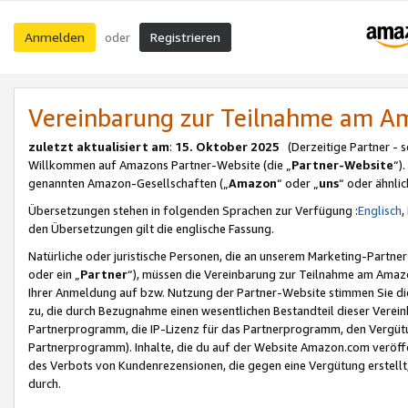
Anmelden
Registrieren
oder
Vereinbarung zur Teilnahme am 
zuletzt aktualisiert am
:
15. Oktober 2025
(Derzeitige Partner - 
Willkommen auf Amazons Partner-Website (die „
Partner-Website
“)
genannten Amazon-Gesellschaften („
Amazon
“ oder „
uns
“ oder ähnli
Übersetzungen stehen in folgenden Sprachen zur Verfügung :
Englisch
,
den Übersetzungen gilt die englische Fassung.
Natürliche oder juristische Personen, die an unserem Marketing-Partn
oder ein „
Partner
“), müssen die Vereinbarung zur Teilnahme am Ama
Ihrer Anmeldung auf bzw. Nutzung der Partner-Website stimmen Sie die
zu, die durch Bezugnahme einen wesentlichen Bestandteil dieser Verei
Partnerprogramm, die IP-Lizenz für das Partnerprogramm, den Vergütu
Partnerprogramm). Inhalte, die du auf der Website Amazon.com veröffe
des Verbots von Kundenrezensionen, die gegen eine Vergütung erstellt, 
durch.