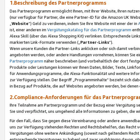
1.Beschreibung des Partnerprogramms
Das Partnerprogramm ermöglicht Ihnen, mit Ihrer Website, Ihren nutzer
(nur verfügbar für Partner, die eine Partner-ID für die Amazon UK We
„
Website
“) Geld zu verdienen, indem Sie Ihre Website mit einer der in
ist, einer anderen im
Vergütungskatalog für das Partnerprogramm
enth
Alexa Skill (über das Alexa Shopping Kit) verlinken. Entsprechende Lin
markierten Link-Formate verwenden („
Partner-Links
“).
Wenn unsere Kunden die Partner-Links anklicken oder sich damit verbi
angeboten werden, oder andere Handlungen vornehmen, können Sie eine
Partnerprogramm
näher beschrieben (und vorbehaltlich der dort festg
Produkte oder Leistungen können wir Ihnen Daten, Bilder, Texte, Linkfo
für Anwendungsprogramme, die Alexa-Funktionalität und weitere Inf
zur Verfügung stellen. Der Begriff „Programminhalte“ bezieht sich dabe
in Bezug auf Produkte, die auf Websites angeboten werden, bei denen 
2.Compliance-Anforderungen für das Partnerprog
Ihre Teilnahme am Partnerprogramm und der Bezug einer Vergütung setz
Sie sind verpflichtet, uns umgehend alle Informationen zu geben, die w
Für den Fall, dass Sie gegen diese Vereinbarung oder andere anwendba
uns zur Verfügung stehenden Rechten und Rechtsbehelfen, das Recht vo
Vergütungen ohne weitere Ankündigung (soweit nach geltendem Recht z
entsprechende Vergütungen zu haben) und zwar unabhängig davon, ob 