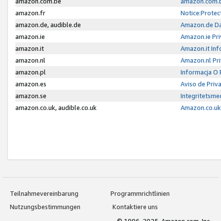
amazon.com.be
amazon.com.b
amazon.fr
Notice:Protec
amazon.de, audible.de
Amazon.de Da
amazon.ie
Amazon.ie Pri
amazon.it
Amazon.it Inf
amazon.nl
Amazon.nl Pri
amazon.pl
Informacja O
amazon.es
Aviso de Priv
amazon.se
Integritetsm
amazon.co.uk, audible.co.uk
Amazon.co.uk 
Teilnahmevereinbarung
Programmrichtlinien
Nutzungsbestimmungen
Kontaktiere uns