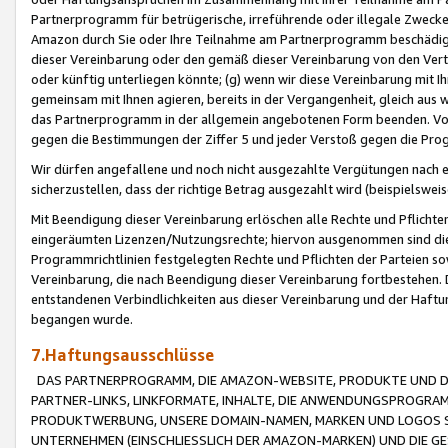
Partnerprogramm für betrügerische, irreführende oder illegale Zwecke
Amazon durch Sie oder Ihre Teilnahme am Partnerprogramm beschädig
dieser Vereinbarung oder den gemäß dieser Vereinbarung von den Vertr
oder künftig unterliegen könnte; (g) wenn wir diese Vereinbarung mit I
gemeinsam mit Ihnen agieren, bereits in der Vergangenheit, gleich aus
das Partnerprogramm in der allgemein angebotenen Form beenden. Vors
gegen die Bestimmungen der Ziffer 5 und jeder Verstoß gegen die Prog
Wir dürfen angefallene und noch nicht ausgezahlte Vergütungen nach 
sicherzustellen, dass der richtige Betrag ausgezahlt wird (beispielsw
Mit Beendigung dieser Vereinbarung erlöschen alle Rechte und Pflichte
eingeräumten Lizenzen/Nutzungsrechte; hiervon ausgenommen sind die in 
Programmrichtlinien festgelegten Rechte und Pflichten der Parteien sow
Vereinbarung, die nach Beendigung dieser Vereinbarung fortbestehen. D
entstandenen Verbindlichkeiten aus dieser Vereinbarung und der Haft
begangen wurde.
7.Haftungsausschlüsse
DAS PARTNERPROGRAMM, DIE AMAZON-WEBSITE, PRODUKTE UND DI
PARTNER-LINKS, LINKFORMATE, INHALTE, DIE ANWENDUNGSPROGR
PRODUKTWERBUNG, UNSERE DOMAIN-NAMEN, MARKEN UND LOGOS S
UNTERNEHMEN (EINSCHLIESSLICH DER AMAZON-MARKEN) UND DIE GE