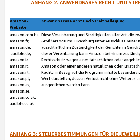
ANHANG 2: ANWENDBARES RECHT UND STRE
Amazon-
Anwendbares Recht und Streitbeilegung
Website
amazon.com.be,
Diese Vereinbarung und Streitigkeiten aller Art, die 
amazon.fr,
Großherzogtums Luxemburg unter Ausschluss seiner Kol
amazon.de,
ausschließlichen Zuständigkeit der Gerichte im Geri
audible.de,
dieser Vereinbarung kann Amazon bei einem zuständig
amazon.ie
Rechtsschutz wegen einer tatsächlichen oder angebli
amazon.it,
Amazon oder einer anderen natürlichen oder juristisc
amazon.nl,
Rechte in Bezug auf die Programminhalte besonderer,
amazon.pl,
Wert darstellen, dessen Verlust nicht ohne Weiteres e
amazon.es,
ausgeglichen werden kann.
amazon.se,
amazon.co.uk,
audible.co.uk
ANHANG 3: STEUERBESTIMMUNGEN FÜR DIE JEWEIL