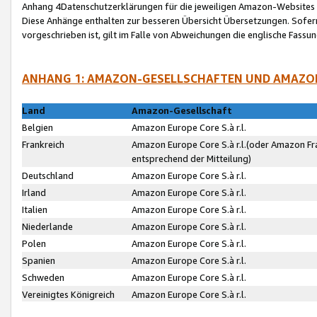
Anhang 4Datenschutzerklärungen für die jeweiligen Amazon-Websites
Diese Anhänge enthalten zur besseren Übersicht Übersetzungen. Sofe
vorgeschrieben ist, gilt im Falle von Abweichungen die englische Fass
ANHANG 1: AMAZON-GESELLSCHAFTEN UND AMAZO
Land
Amazon-Gesellschaft
Belgien
Amazon Europe Core S.à r.l.
Frankreich
Amazon Europe Core S.à r.l.(oder Amazon Fr
entsprechend der Mitteilung)
Deutschland
Amazon Europe Core S.à r.l.
Irland
Amazon Europe Core S.à r.l.
Italien
Amazon Europe Core S.à r.l.
Niederlande
Amazon Europe Core S.à r.l.
Polen
Amazon Europe Core S.à r.l.
Spanien
Amazon Europe Core S.à r.l.
Schweden
Amazon Europe Core S.à r.l.
Vereinigtes Königreich
Amazon Europe Core S.à r.l.