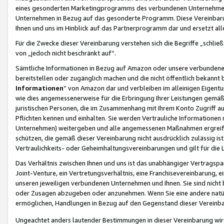
eines gesonderten Marketingprogramms des verbundenen Unternehmens
Unternehmen in Bezug auf das gesonderte Programm. Diese Vereinbarung
Ihnen und uns im Hinblick auf das Partnerprogramm dar und ersetzt al
Für die Zwecke dieser Vereinbarung verstehen sich die Begriffe „schließ
von „jedoch nicht beschränkt auf“.
Sämtliche Informationen in Bezug auf Amazon oder unsere verbunde
bereitstellen oder zugänglich machen und die nicht öffentlich bekannt bz
Informationen
“ von Amazon dar und verbleiben im alleinigen Eigent
wie dies angemessenerweise für die Erbringung Ihrer Leistungen gemäß d
juristischen Personen, die im Zusammenhang mit Ihrem Konto Zugriff au
Pflichten kennen und einhalten. Sie werden Vertrauliche Informationen 
Unternehmen) weitergeben und alle angemessenen Maßnahmen ergreifen
schützen, die gemäß dieser Vereinbarung nicht ausdrücklich zulässig is
Vertraulichkeits- oder Geheimhaltungsvereinbarungen und gilt für die
Das Verhältnis zwischen Ihnen und uns ist das unabhängiger Vertragspa
Joint-Venture, ein Vertretungsverhältnis, eine Franchisevereinbarung, 
unseren jeweiligen verbundenen Unternehmen und Ihnen. Sie sind ni
oder Zusagen abzugeben oder anzunehmen. Wenn Sie eine andere natürli
ermöglichen, Handlungen in Bezug auf den Gegenstand dieser Vereinbar
Ungeachtet anders lautender Bestimmungen in dieser Vereinbarung wird