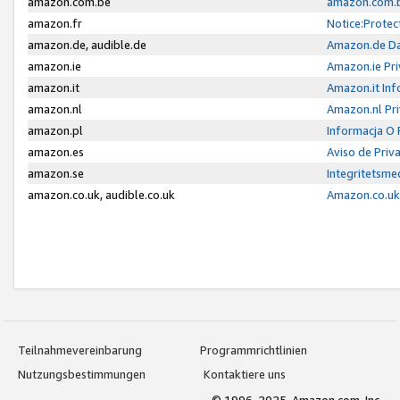
amazon.com.be
amazon.com.b
amazon.fr
Notice:Protec
amazon.de, audible.de
Amazon.de Da
amazon.ie
Amazon.ie Pri
amazon.it
Amazon.it Inf
amazon.nl
Amazon.nl Pri
amazon.pl
Informacja O
amazon.es
Aviso de Priv
amazon.se
Integritetsm
amazon.co.uk, audible.co.uk
Amazon.co.uk 
Teilnahmevereinbarung
Programmrichtlinien
Nutzungsbestimmungen
Kontaktiere uns