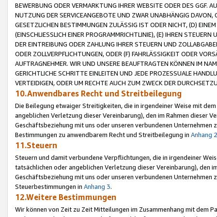
BEWERBUNG ODER VERMARKTUNG IHRER WEBSITE ODER DES GGF. AUF 
NUTZUNG DER SERVICEANGEBOTE UND ZWAR UNABHÄNGIG DAVON, O
GESETZLICHEN BESTIMMUNGEN ZULÄSSIG IST ODER NICHT, (D) EINE
(EINSCHLIESSLICH EINER PROGRAMMRICHTLINIE), (E) IHREN STEUER
DER EINTREIBUNG ODER ZAHLUNG IHRER STEUERN UND ZOLLABGAB
ODER ZOLLVERPFLICHTUNGEN, ODER (F) FAHRLÄSSIGKEIT ODER VORS
AUFTRAGNEHMER. WIR UND UNSERE BEAUFTRAGTEN KÖNNEN IM NAME
GERICHTLICHE SCHRITTE EINLEITEN UND JEDE PROZESSUALE HAND
VERTEIDIGEN, ODER UM RECHTE AUCH ZUM ZWECK DER DURCHSETZU
10.Anwendbares Recht und Streitbeilegung
Die Beilegung etwaiger Streitigkeiten, die in irgendeiner Weise mit de
angeblichen Verletzung dieser Vereinbarung), den im Rahmen dieser Ve
Geschäftsbeziehung mit uns oder unseren verbundenen Unternehmen zu
Bestimmungen zu anwendbarem Recht und Streitbeilegung in
Anhang 
11.Steuern
Steuern und damit verbundene Verpflichtungen, die in irgendeiner Wei
tatsächlichen oder angeblichen Verletzung dieser Vereinbarung), den 
Geschäftsbeziehung mit uns oder unseren verbundenen Unternehmen z
Steuerbestimmungen in
Anhang 3
.
12.Weitere Bestimmungen
Wir können von Zeit zu Zeit Mitteilungen im Zusammenhang mit dem Par