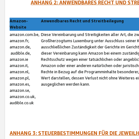
ANHANG 2: ANWENDBARES RECHT UND STRE
Amazon-
Anwendbares Recht und Streitbeilegung
Website
amazon.com.be,
Diese Vereinbarung und Streitigkeiten aller Art, die 
amazon.fr,
Großherzogtums Luxemburg unter Ausschluss seiner Kol
amazon.de,
ausschließlichen Zuständigkeit der Gerichte im Geri
audible.de,
dieser Vereinbarung kann Amazon bei einem zuständig
amazon.ie
Rechtsschutz wegen einer tatsächlichen oder angebli
amazon.it,
Amazon oder einer anderen natürlichen oder juristisc
amazon.nl,
Rechte in Bezug auf die Programminhalte besonderer,
amazon.pl,
Wert darstellen, dessen Verlust nicht ohne Weiteres e
amazon.es,
ausgeglichen werden kann.
amazon.se,
amazon.co.uk,
audible.co.uk
ANHANG 3: STEUERBESTIMMUNGEN FÜR DIE JEWEIL