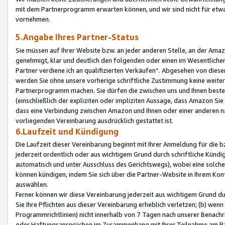
mit dem Partnerprogramm erwarten können, und wir sind nicht für etwa
vornehmen.
5.Angabe Ihres Partner-Status
Sie müssen auf Ihrer Website bzw. an jeder anderen Stelle, an der Am
genehmigt, klar und deutlich den folgenden oder einen im Wesentlichen
Partner verdiene ich an qualifizierten Verkäufen“. Abgesehen von die
werden Sie ohne unsere vorherige schriftliche Zustimmung keine weite
Partnerprogramm machen. Sie dürfen die zwischen uns und Ihnen best
(einschließlich der expliziten oder impliziten Aussage, dass Amazon Si
dass eine Verbindung zwischen Amazon und Ihnen oder einer anderen natü
vorliegenden Vereinbarung ausdrücklich gestattet ist.
6.Laufzeit und Kündigung
Die Laufzeit dieser Vereinbarung beginnt mit Ihrer Anmeldung für die 
jederzeit ordentlich oder aus wichtigem Grund durch schriftliche Kündi
automatisch und unter Ausschluss des Gerichtswegs), wobei eine solch
können kündigen, indem Sie sich über die Partner-Website in Ihrem Ko
auswählen.
Ferner können wir diese Vereinbarung jederzeit aus wichtigem Grund dur
Sie Ihre Pflichten aus dieser Vereinbarung erheblich verletzen; (b) wen
Programmrichtlinien) nicht innerhalb von 7 Tagen nach unserer Benachr
oder Haftungsansprüchen im Zusammenhang mit Ihrer Teilnahme am Pa