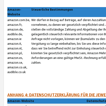
Amazon-
Steuerliche Bestimmungen
Website
amazon.com.be,
Wir dürfen in Bezug auf Beträge, auf deren Auszahlun
amazon.fr,
vornehmen, zu denen wir gesetzlich verpflichtet sind
amazon.de,
stellen die vollständige Zahlung und Abgeltung der 
audible.de,
gelegentlich steuerlich relevante Informationen von I
amazon.ie
Anfrage nicht vorlegen, können wir (kumulativ zu de
amazon.it,
Vergütung so lange einbehalten, bis Sie uns diese Inf
amazon.nl,
dass wir Sie betreffend nicht zur Einholung steuerlich 
amazon.pl,
könnten Sie gesetzlich verpflichtet sein, Amazon Meh
amazon.es,
Anforderungen an eine gültige MwSt.-Rechnung erfüllt
amazon.se,
zahlen.
amazon.co.uk,
audible.co.uk
ANHANG 4: DATENSCHUTZERKLÄRUNG FÜR DIE JEWE
Amazon-Website
Datenschutz