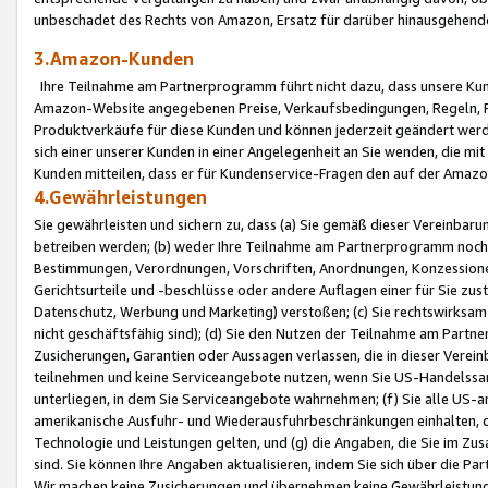
unbeschadet des Rechts von Amazon, Ersatz für darüber hinausgehen
3.Amazon-Kunden
Ihre Teilnahme am Partnerprogramm führt nicht dazu, dass unsere Kun
Amazon-Website angegebenen Preise, Verkaufsbedingungen, Regeln, Ri
Produktverkäufe für diese Kunden und können jederzeit geändert werde
sich einer unserer Kunden in einer Angelegenheit an Sie wenden, die 
Kunden mitteilen, dass er für Kundenservice-Fragen den auf der Ama
4.Gewährleistungen
Sie gewährleisten und sichern zu, dass (a) Sie gemäß dieser Vereinba
betreiben werden; (b) weder Ihre Teilnahme am Partnerprogramm noch d
Bestimmungen, Verordnungen, Vorschriften, Anordnungen, Konzessionen,
Gerichtsurteile und -beschlüsse oder andere Auflagen einer für Sie zu
Datenschutz, Werbung und Marketing) verstoßen; (c) Sie rechtswirksam 
nicht geschäftsfähig sind); (d) Sie den Nutzen der Teilnahme am Partne
Zusicherungen, Garantien oder Aussagen verlassen, die in dieser Verein
teilnehmen und keine Serviceangebote nutzen, wenn Sie US-Handelssa
unterliegen, in dem Sie Serviceangebote wahrnehmen; (f) Sie alle US
amerikanische Ausfuhr- und Wiederausfuhrbeschränkungen einhalten, 
Technologie und Leistungen gelten, und (g) die Angaben, die Sie im 
sind. Sie können Ihre Angaben aktualisieren, indem Sie sich über die 
Wir machen keine Zusicherungen und übernehmen keine Gewährleistun