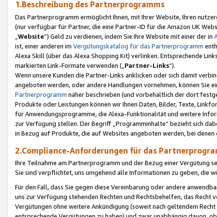
1.Beschreibung des Partnerprogramms
Das Partnerprogramm ermöglicht Ihnen, mit Ihrer Website, Ihren nutzer
(nur verfügbar für Partner, die eine Partner-ID für die Amazon UK We
„
Website
“) Geld zu verdienen, indem Sie Ihre Website mit einer der in
ist, einer anderen im
Vergütungskatalog für das Partnerprogramm
enth
Alexa Skill (über das Alexa Shopping Kit) verlinken. Entsprechende Lin
markierten Link-Formate verwenden („
Partner-Links
“).
Wenn unsere Kunden die Partner-Links anklicken oder sich damit verbi
angeboten werden, oder andere Handlungen vornehmen, können Sie eine
Partnerprogramm
näher beschrieben (und vorbehaltlich der dort festg
Produkte oder Leistungen können wir Ihnen Daten, Bilder, Texte, Linkfo
für Anwendungsprogramme, die Alexa-Funktionalität und weitere Inf
zur Verfügung stellen. Der Begriff „Programminhalte“ bezieht sich dabe
in Bezug auf Produkte, die auf Websites angeboten werden, bei denen 
2.Compliance-Anforderungen für das Partnerprog
Ihre Teilnahme am Partnerprogramm und der Bezug einer Vergütung setz
Sie sind verpflichtet, uns umgehend alle Informationen zu geben, die w
Für den Fall, dass Sie gegen diese Vereinbarung oder andere anwendba
uns zur Verfügung stehenden Rechten und Rechtsbehelfen, das Recht vo
Vergütungen ohne weitere Ankündigung (soweit nach geltendem Recht z
entsprechende Vergütungen zu haben) und zwar unabhängig davon, ob 