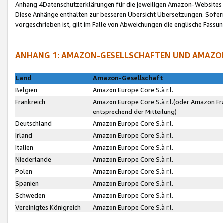
Anhang 4Datenschutzerklärungen für die jeweiligen Amazon-Websites
Diese Anhänge enthalten zur besseren Übersicht Übersetzungen. Sofe
vorgeschrieben ist, gilt im Falle von Abweichungen die englische Fass
ANHANG 1: AMAZON-GESELLSCHAFTEN UND AMAZO
Land
Amazon-Gesellschaft
Belgien
Amazon Europe Core S.à r.l.
Frankreich
Amazon Europe Core S.à r.l.(oder Amazon Fr
entsprechend der Mitteilung)
Deutschland
Amazon Europe Core S.à r.l.
Irland
Amazon Europe Core S.à r.l.
Italien
Amazon Europe Core S.à r.l.
Niederlande
Amazon Europe Core S.à r.l.
Polen
Amazon Europe Core S.à r.l.
Spanien
Amazon Europe Core S.à r.l.
Schweden
Amazon Europe Core S.à r.l.
Vereinigtes Königreich
Amazon Europe Core S.à r.l.