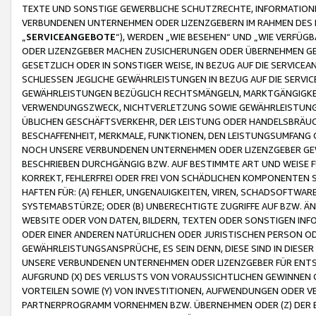
TEXTE UND SONSTIGE GEWERBLICHE SCHUTZRECHTE, INFORMATIONE
VERBUNDENEN UNTERNEHMEN ODER LIZENZGEBERN IM RAHMEN DES
„
SERVICEANGEBOTE
“), WERDEN „WIE BESEHEN“ UND „WIE VERFÜ
ODER LIZENZGEBER MACHEN ZUSICHERUNGEN ODER ÜBERNEHMEN GEW
GESETZLICH ODER IN SONSTIGER WEISE, IN BEZUG AUF DIE SERVI
SCHLIESSEN JEGLICHE GEWÄHRLEISTUNGEN IN BEZUG AUF DIE SERVI
GEWÄHRLEISTUNGEN BEZÜGLICH RECHTSMÄNGELN, MARKTGÄNGIGKEIT
VERWENDUNGSZWECK, NICHTVERLETZUNG SOWIE GEWÄHRLEISTUNGEN 
ÜBLICHEN GESCHÄFTSVERKEHR, DER LEISTUNG ODER HANDELSBRÄUCH
BESCHAFFENHEIT, MERKMALE, FUNKTIONEN, DEN LEISTUNGSUMFANG 
NOCH UNSERE VERBUNDENEN UNTERNEHMEN ODER LIZENZGEBER GEWÄ
BESCHRIEBEN DURCHGÄNGIG BZW. AUF BESTIMMTE ART UND WEISE
KORREKT, FEHLERFREI ODER FREI VON SCHÄDLICHEN KOMPONENTEN
HAFTEN FÜR: (A) FEHLER, UNGENAUIGKEITEN, VIREN, SCHADSOFTW
SYSTEMABSTÜRZE; ODER (B) UNBERECHTIGTE ZUGRIFFE AUF BZW. 
WEBSITE ODER VON DATEN, BILDERN, TEXTEN ODER SONSTIGEN INF
ODER EINER ANDEREN NATÜRLICHEN ODER JURISTISCHEN PERSON OD
GEWÄHRLEISTUNGSANSPRÜCHE, ES SEIN DENN, DIESE SIND IN DIES
UNSERE VERBUNDENEN UNTERNEHMEN ODER LIZENZGEBER FÜR EN
AUFGRUND (X) DES VERLUSTS VON VORAUSSICHTLICHEN GEWINNEN
VORTEILEN SOWIE (Y) VON INVESTITIONEN, AUFWENDUNGEN ODER VE
PARTNERPROGRAMM VORNEHMEN BZW. ÜBERNEHMEN ODER (Z) DER 