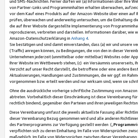
und SMS-Nachrichten. Ferner dürfen wir (a) Informationen über Ihre We
von Partner-Links und Programminhalten erhalten überwachen, aufzei
vor dem Kauf eines Produkts auf der Amazon-Website über einen auf Ih
prüfen, überwachen und anderweitig untersuchen, um die Einhaltung dies
die auf Ihrer Website dargestellte Implementierung von Programminhalt
reproduzieren, verbreiten und darstellen. Informationen darüber, wie w
Amazon-Datenschutzerklärung in
Anhang 4
.
Sie bestätigen und sind damit einverstanden, dass (a) wir und unsere 
(Traffic) anregen können, zu Bedingungen, die von den in dieser Vere
Unternehmen jederzeit (unmittelbar oder mittelbar) Websites oder Appl
Ihrer Website im Wettbewerb stehen, (c) ein Versäumnis unsererseits, I
Verzicht auf unser Recht darstellt, die betroffene oder eine andere B
Aktualisierungen, Handlungen und Zustimmungen, die wir ggf. im Rahme
vorgenommen bzw. erteilt werden und nur wirksam sind, wenn sie schri
Ohne die ausdrückliche vorherige schriftliche Zustimmung von Amazon
abtreten. Vorbehaltlich dieser Einschränkung ist diese Vereinbarung f
rechtlich bindend, gegenüber den Parteien und ihren jeweiligen Rech
Diese Vereinbarung umfasst die jeweils aktuellste Fassung aller Richtli
dieser Vereinbarung Bezug genommen wird und alle anderen Richtlinie
des Partnerprogramms zur Verfügung gestellt werden („
Programmric
verpflichten sich zu deren Einhaltung. Im Falle von Widersprüchen zwi
maßgeblich. Im Falle von Widersprüchen zwischen dieser Vereinbarun