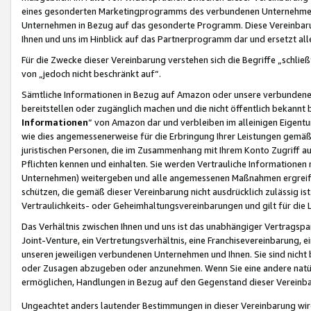
eines gesonderten Marketingprogramms des verbundenen Unternehmens
Unternehmen in Bezug auf das gesonderte Programm. Diese Vereinbarung
Ihnen und uns im Hinblick auf das Partnerprogramm dar und ersetzt al
Für die Zwecke dieser Vereinbarung verstehen sich die Begriffe „schließ
von „jedoch nicht beschränkt auf“.
Sämtliche Informationen in Bezug auf Amazon oder unsere verbunde
bereitstellen oder zugänglich machen und die nicht öffentlich bekannt bz
Informationen
“ von Amazon dar und verbleiben im alleinigen Eigent
wie dies angemessenerweise für die Erbringung Ihrer Leistungen gemäß d
juristischen Personen, die im Zusammenhang mit Ihrem Konto Zugriff au
Pflichten kennen und einhalten. Sie werden Vertrauliche Informationen 
Unternehmen) weitergeben und alle angemessenen Maßnahmen ergreifen
schützen, die gemäß dieser Vereinbarung nicht ausdrücklich zulässig is
Vertraulichkeits- oder Geheimhaltungsvereinbarungen und gilt für die
Das Verhältnis zwischen Ihnen und uns ist das unabhängiger Vertragspa
Joint-Venture, ein Vertretungsverhältnis, eine Franchisevereinbarung, 
unseren jeweiligen verbundenen Unternehmen und Ihnen. Sie sind ni
oder Zusagen abzugeben oder anzunehmen. Wenn Sie eine andere natürli
ermöglichen, Handlungen in Bezug auf den Gegenstand dieser Vereinbar
Ungeachtet anders lautender Bestimmungen in dieser Vereinbarung wird