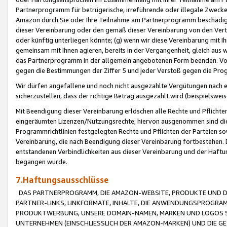
Partnerprogramm für betrügerische, irreführende oder illegale Zwecke
Amazon durch Sie oder Ihre Teilnahme am Partnerprogramm beschädig
dieser Vereinbarung oder den gemäß dieser Vereinbarung von den Vertr
oder künftig unterliegen könnte; (g) wenn wir diese Vereinbarung mit I
gemeinsam mit Ihnen agieren, bereits in der Vergangenheit, gleich aus
das Partnerprogramm in der allgemein angebotenen Form beenden. Vors
gegen die Bestimmungen der Ziffer 5 und jeder Verstoß gegen die Prog
Wir dürfen angefallene und noch nicht ausgezahlte Vergütungen nach 
sicherzustellen, dass der richtige Betrag ausgezahlt wird (beispielsw
Mit Beendigung dieser Vereinbarung erlöschen alle Rechte und Pflichte
eingeräumten Lizenzen/Nutzungsrechte; hiervon ausgenommen sind die in 
Programmrichtlinien festgelegten Rechte und Pflichten der Parteien sow
Vereinbarung, die nach Beendigung dieser Vereinbarung fortbestehen. D
entstandenen Verbindlichkeiten aus dieser Vereinbarung und der Haft
begangen wurde.
7.Haftungsausschlüsse
DAS PARTNERPROGRAMM, DIE AMAZON-WEBSITE, PRODUKTE UND DI
PARTNER-LINKS, LINKFORMATE, INHALTE, DIE ANWENDUNGSPROGR
PRODUKTWERBUNG, UNSERE DOMAIN-NAMEN, MARKEN UND LOGOS S
UNTERNEHMEN (EINSCHLIESSLICH DER AMAZON-MARKEN) UND DIE GE