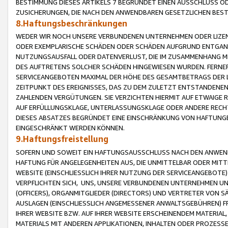
BESTIMMUNG DIESES ARTIKELS 7 BEGRÜNDET EINEN AUSSCHLUSS 
ZUSICHERUNGEN, DIE NACH DEN ANWENDBAREN GESETZLICHEN BE
8.Haftungsbeschränkungen
WEDER WIR NOCH UNSERE VERBUNDENEN UNTERNEHMEN ODER LIZEN
ODER EXEMPLARISCHE SCHÄDEN ODER SCHÄDEN AUFGRUND ENTGANG
NUTZUNGSAUSFALL ODER DATENVERLUST, DIE IM ZUSAMMENHANG MI
DES AUFTRETENS SOLCHER SCHÄDEN HINGEWIESEN WURDEN. FERN
SERVICEANGEBOTEN MAXIMAL DER HÖHE DES GESAMTBETRAGS DER 
ZEITPUNKT DES EREIGNISSES, DAS ZU DEM ZULETZT ENTSTANDENE
ZAHLENDEN VERGÜTUNGEN. SIE VERZICHTEN HIERMIT AUF ETWAIGE 
AUF ERFÜLLUNGSKLAGE, UNTERLASSUNGSKLAGE ODER ANDERE RECHT
DIESES ABSATZES BEGRÜNDET EINE EINSCHRÄNKUNG VON HAFTUNG
EINGESCHRÄNKT WERDEN KÖNNEN.
9.Haftungsfreistellung
SOFERN UND SOWEIT EIN HAFTUNGSAUSSCHLUSS NACH DEN ANWENDB
HAFTUNG FÜR ANGELEGENHEITEN AUS, DIE UNMITTELBAR ODER MITT
WEBSITE (EINSCHLIESSLICH IHRER NUTZUNG DER SERVICEANGEBOTE)
VERPFLICHTEN SICH, UNS, UNSERE VERBUNDENEN UNTERNEHMEN UN
(OFFICERS), ORGANMITGLIEDER (DIRECTORS) UND VERTRETER VON 
AUSLAGEN (EINSCHLIESSLICH ANGEMESSENER ANWALTSGEBÜHREN) FR
IHRER WEBSITE BZW. AUF IHRER WEBSITE ERSCHEINENDEM MATERIAL
MATERIALS MIT ANDEREN APPLIKATIONEN, INHALTEN ODER PROZESSE