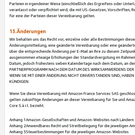
Parteien in irgendeiner Weise (einschließlich des Ergreifens oder Unt
veranlasst oder verpflichtet wird, die mit US-Gesetzen, Vorschriften,
für eine der Parteien dieser Vereinbarung gelten.
13.Änderungen
Wir behalten uns das Recht vor, einzelne oder alle Bestimmungen diese
Änderungsmitteilung, eine geänderte Vereinbarung oder eine geänderte 
über die entsprechende Änderung per E-Mail an Ihre zu diesem Zeitpun
ausgenommen etwaige Erhöhungen der Standardvergütung im Rahmen
Datum, jedoch frühestens sieben Kalendertage nach dem Datum, an de
PARTNERPROGRAMM NACH DEM DATUM DES WIRKSAMWERDENS DER Ä
WENN SIE MIT EINER ÄNDERUNG NICHT EINVERSTANDEN SIND, HABEN S
KÜNDIGEN.
Wenn Sie diese Vereinbarung mit Amazon France Services SAS geschlo
gelten zukünftige Änderungen an dieser Vereinbarung für Sie und Ama
Core S.à r.l. bezieht.
Anhang 1Amazon-Gesellschaften und Amazon-Websites nach Ländern
Anhang 2Anwendbares Recht und Streitbeilegung für die jeweiligen 
Anhang 3Steuerbestimmungen für die jeweiligen Amazon-Websites