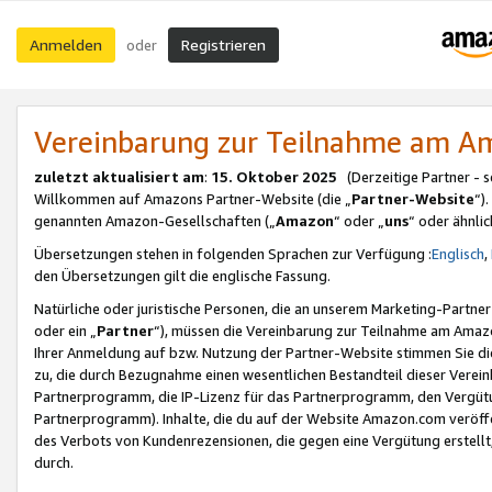
Anmelden
Registrieren
oder
Vereinbarung zur Teilnahme am 
zuletzt aktualisiert am
:
15. Oktober 2025
(Derzeitige Partner - 
Willkommen auf Amazons Partner-Website (die „
Partner-Website
“)
genannten Amazon-Gesellschaften („
Amazon
“ oder „
uns
“ oder ähnli
Übersetzungen stehen in folgenden Sprachen zur Verfügung :
Englisch
,
den Übersetzungen gilt die englische Fassung.
Natürliche oder juristische Personen, die an unserem Marketing-Partn
oder ein „
Partner
“), müssen die Vereinbarung zur Teilnahme am Ama
Ihrer Anmeldung auf bzw. Nutzung der Partner-Website stimmen Sie die
zu, die durch Bezugnahme einen wesentlichen Bestandteil dieser Verei
Partnerprogramm, die IP-Lizenz für das Partnerprogramm, den Vergütu
Partnerprogramm). Inhalte, die du auf der Website Amazon.com veröffe
des Verbots von Kundenrezensionen, die gegen eine Vergütung erstellt, 
durch.