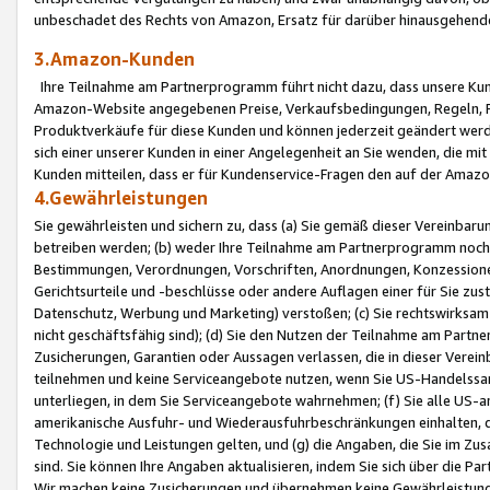
unbeschadet des Rechts von Amazon, Ersatz für darüber hinausgehen
3.Amazon-Kunden
Ihre Teilnahme am Partnerprogramm führt nicht dazu, dass unsere Kun
Amazon-Website angegebenen Preise, Verkaufsbedingungen, Regeln, Ri
Produktverkäufe für diese Kunden und können jederzeit geändert werde
sich einer unserer Kunden in einer Angelegenheit an Sie wenden, die 
Kunden mitteilen, dass er für Kundenservice-Fragen den auf der Ama
4.Gewährleistungen
Sie gewährleisten und sichern zu, dass (a) Sie gemäß dieser Vereinba
betreiben werden; (b) weder Ihre Teilnahme am Partnerprogramm noch d
Bestimmungen, Verordnungen, Vorschriften, Anordnungen, Konzessionen,
Gerichtsurteile und -beschlüsse oder andere Auflagen einer für Sie zu
Datenschutz, Werbung und Marketing) verstoßen; (c) Sie rechtswirksam 
nicht geschäftsfähig sind); (d) Sie den Nutzen der Teilnahme am Partne
Zusicherungen, Garantien oder Aussagen verlassen, die in dieser Verein
teilnehmen und keine Serviceangebote nutzen, wenn Sie US-Handelssa
unterliegen, in dem Sie Serviceangebote wahrnehmen; (f) Sie alle US
amerikanische Ausfuhr- und Wiederausfuhrbeschränkungen einhalten, 
Technologie und Leistungen gelten, und (g) die Angaben, die Sie im 
sind. Sie können Ihre Angaben aktualisieren, indem Sie sich über die 
Wir machen keine Zusicherungen und übernehmen keine Gewährleistun