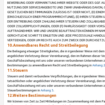
BEWERBUNG ODER VERMARKTUNG IHRER WEBSITE ODER DES GGF. AUF 
NUTZUNG DER SERVICEANGEBOTE UND ZWAR UNABHÄNGIG DAVON, O
GESETZLICHEN BESTIMMUNGEN ZULÄSSIG IST ODER NICHT, (D) EINE
(EINSCHLIESSLICH EINER PROGRAMMRICHTLINIE), (E) IHREN STEUER
DER EINTREIBUNG ODER ZAHLUNG IHRER STEUERN UND ZOLLABGAB
ODER ZOLLVERPFLICHTUNGEN, ODER (F) FAHRLÄSSIGKEIT ODER VORS
AUFTRAGNEHMER. WIR UND UNSERE BEAUFTRAGTEN KÖNNEN IM NAME
GERICHTLICHE SCHRITTE EINLEITEN UND JEDE PROZESSUALE HAND
VERTEIDIGEN, ODER UM RECHTE AUCH ZUM ZWECK DER DURCHSETZU
10.Anwendbares Recht und Streitbeilegung
Die Beilegung etwaiger Streitigkeiten, die in irgendeiner Weise mit de
angeblichen Verletzung dieser Vereinbarung), den im Rahmen dieser Ve
Geschäftsbeziehung mit uns oder unseren verbundenen Unternehmen zu
Bestimmungen zu anwendbarem Recht und Streitbeilegung in
Anhang 
11.Steuern
Steuern und damit verbundene Verpflichtungen, die in irgendeiner Wei
tatsächlichen oder angeblichen Verletzung dieser Vereinbarung), den 
Geschäftsbeziehung mit uns oder unseren verbundenen Unternehmen z
Steuerbestimmungen in
Anhang 3
.
12.Weitere Bestimmungen
Wir können von Zeit zu Zeit Mitteilungen im Zusammenhang mit dem Par