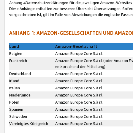
Anhang 4Datenschutzerklärungen für die jeweiligen Amazon-Websites
Diese Anhänge enthalten zur besseren Übersicht Übersetzungen. Sofe
vorgeschrieben ist, gilt im Falle von Abweichungen die englische Fass
ANHANG 1: AMAZON-GESELLSCHAFTEN UND AMAZO
Land
Amazon-Gesellschaft
Belgien
Amazon Europe Core S.à r.l.
Frankreich
Amazon Europe Core S.à r.l.(oder Amazon Fr
entsprechend der Mitteilung)
Deutschland
Amazon Europe Core S.à r.l.
Irland
Amazon Europe Core S.à r.l.
Italien
Amazon Europe Core S.à r.l.
Niederlande
Amazon Europe Core S.à r.l.
Polen
Amazon Europe Core S.à r.l.
Spanien
Amazon Europe Core S.à r.l.
Schweden
Amazon Europe Core S.à r.l.
Vereinigtes Königreich
Amazon Europe Core S.à r.l.