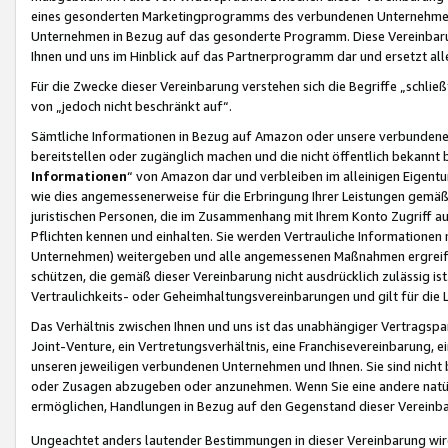
eines gesonderten Marketingprogramms des verbundenen Unternehmens
Unternehmen in Bezug auf das gesonderte Programm. Diese Vereinbarung
Ihnen und uns im Hinblick auf das Partnerprogramm dar und ersetzt al
Für die Zwecke dieser Vereinbarung verstehen sich die Begriffe „schließ
von „jedoch nicht beschränkt auf“.
Sämtliche Informationen in Bezug auf Amazon oder unsere verbunde
bereitstellen oder zugänglich machen und die nicht öffentlich bekannt bz
Informationen
“ von Amazon dar und verbleiben im alleinigen Eigent
wie dies angemessenerweise für die Erbringung Ihrer Leistungen gemäß d
juristischen Personen, die im Zusammenhang mit Ihrem Konto Zugriff au
Pflichten kennen und einhalten. Sie werden Vertrauliche Informationen 
Unternehmen) weitergeben und alle angemessenen Maßnahmen ergreifen
schützen, die gemäß dieser Vereinbarung nicht ausdrücklich zulässig is
Vertraulichkeits- oder Geheimhaltungsvereinbarungen und gilt für die
Das Verhältnis zwischen Ihnen und uns ist das unabhängiger Vertragspa
Joint-Venture, ein Vertretungsverhältnis, eine Franchisevereinbarung, 
unseren jeweiligen verbundenen Unternehmen und Ihnen. Sie sind ni
oder Zusagen abzugeben oder anzunehmen. Wenn Sie eine andere natürli
ermöglichen, Handlungen in Bezug auf den Gegenstand dieser Vereinbar
Ungeachtet anders lautender Bestimmungen in dieser Vereinbarung wird