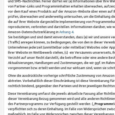
und SMS-Nachrichten. Ferner dürfen wir (a) Informationen über Ihre We
von Partner-Links und Programminhalten erhalten überwachen, aufzei
vor dem Kauf eines Produkts auf der Amazon-Website über einen auf Ih
prüfen, überwachen und anderweitig untersuchen, um die Einhaltung dies
die auf Ihrer Website dargestellte Implementierung von Programminhalt
reproduzieren, verbreiten und darstellen. Informationen darüber, wie w
Amazon-Datenschutzerklärung in
Anhang 4
.
Sie bestätigen und sind damit einverstanden, dass (a) wir und unsere 
(Traffic) anregen können, zu Bedingungen, die von den in dieser Vere
Unternehmen jederzeit (unmittelbar oder mittelbar) Websites oder Appl
Ihrer Website im Wettbewerb stehen, (c) ein Versäumnis unsererseits, I
Verzicht auf unser Recht darstellt, die betroffene oder eine andere B
Aktualisierungen, Handlungen und Zustimmungen, die wir ggf. im Rahme
vorgenommen bzw. erteilt werden und nur wirksam sind, wenn sie schri
Ohne die ausdrückliche vorherige schriftliche Zustimmung von Amazon
abtreten. Vorbehaltlich dieser Einschränkung ist diese Vereinbarung f
rechtlich bindend, gegenüber den Parteien und ihren jeweiligen Rech
Diese Vereinbarung umfasst die jeweils aktuellste Fassung aller Richtli
dieser Vereinbarung Bezug genommen wird und alle anderen Richtlinie
des Partnerprogramms zur Verfügung gestellt werden („
Programmric
verpflichten sich zu deren Einhaltung. Im Falle von Widersprüchen zwi
maßgeblich. Im Falle von Widersprüchen zwischen dieser Vereinbarun