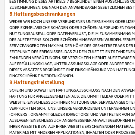
BESTIMMUNG DIESES ARTIKELS 7 BEGRÜNDET EINEN AUSSCHLUSS 
ZUSICHERUNGEN, DIE NACH DEN ANWENDBAREN GESETZLICHEN BE
8.Haftungsbeschränkungen
WEDER WIR NOCH UNSERE VERBUNDENEN UNTERNEHMEN ODER LIZEN
ODER EXEMPLARISCHE SCHÄDEN ODER SCHÄDEN AUFGRUND ENTGANG
NUTZUNGSAUSFALL ODER DATENVERLUST, DIE IM ZUSAMMENHANG MI
DES AUFTRETENS SOLCHER SCHÄDEN HINGEWIESEN WURDEN. FERN
SERVICEANGEBOTEN MAXIMAL DER HÖHE DES GESAMTBETRAGS DER 
ZEITPUNKT DES EREIGNISSES, DAS ZU DEM ZULETZT ENTSTANDENE
ZAHLENDEN VERGÜTUNGEN. SIE VERZICHTEN HIERMIT AUF ETWAIGE 
AUF ERFÜLLUNGSKLAGE, UNTERLASSUNGSKLAGE ODER ANDERE RECHT
DIESES ABSATZES BEGRÜNDET EINE EINSCHRÄNKUNG VON HAFTUNG
EINGESCHRÄNKT WERDEN KÖNNEN.
9.Haftungsfreistellung
SOFERN UND SOWEIT EIN HAFTUNGSAUSSCHLUSS NACH DEN ANWENDB
HAFTUNG FÜR ANGELEGENHEITEN AUS, DIE UNMITTELBAR ODER MITT
WEBSITE (EINSCHLIESSLICH IHRER NUTZUNG DER SERVICEANGEBOTE)
VERPFLICHTEN SICH, UNS, UNSERE VERBUNDENEN UNTERNEHMEN UN
(OFFICERS), ORGANMITGLIEDER (DIRECTORS) UND VERTRETER VON 
AUSLAGEN (EINSCHLIESSLICH ANGEMESSENER ANWALTSGEBÜHREN) FR
IHRER WEBSITE BZW. AUF IHRER WEBSITE ERSCHEINENDEM MATERIAL
MATERIALS MIT ANDEREN APPLIKATIONEN, INHALTEN ODER PROZESSE