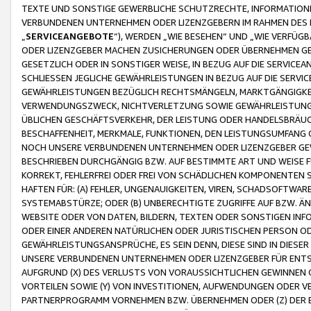
TEXTE UND SONSTIGE GEWERBLICHE SCHUTZRECHTE, INFORMATIONE
VERBUNDENEN UNTERNEHMEN ODER LIZENZGEBERN IM RAHMEN DES
„
SERVICEANGEBOTE
“), WERDEN „WIE BESEHEN“ UND „WIE VERFÜ
ODER LIZENZGEBER MACHEN ZUSICHERUNGEN ODER ÜBERNEHMEN GEW
GESETZLICH ODER IN SONSTIGER WEISE, IN BEZUG AUF DIE SERVI
SCHLIESSEN JEGLICHE GEWÄHRLEISTUNGEN IN BEZUG AUF DIE SERVI
GEWÄHRLEISTUNGEN BEZÜGLICH RECHTSMÄNGELN, MARKTGÄNGIGKEIT
VERWENDUNGSZWECK, NICHTVERLETZUNG SOWIE GEWÄHRLEISTUNGEN 
ÜBLICHEN GESCHÄFTSVERKEHR, DER LEISTUNG ODER HANDELSBRÄUCH
BESCHAFFENHEIT, MERKMALE, FUNKTIONEN, DEN LEISTUNGSUMFANG 
NOCH UNSERE VERBUNDENEN UNTERNEHMEN ODER LIZENZGEBER GEWÄ
BESCHRIEBEN DURCHGÄNGIG BZW. AUF BESTIMMTE ART UND WEISE
KORREKT, FEHLERFREI ODER FREI VON SCHÄDLICHEN KOMPONENTEN
HAFTEN FÜR: (A) FEHLER, UNGENAUIGKEITEN, VIREN, SCHADSOFTW
SYSTEMABSTÜRZE; ODER (B) UNBERECHTIGTE ZUGRIFFE AUF BZW. 
WEBSITE ODER VON DATEN, BILDERN, TEXTEN ODER SONSTIGEN INF
ODER EINER ANDEREN NATÜRLICHEN ODER JURISTISCHEN PERSON OD
GEWÄHRLEISTUNGSANSPRÜCHE, ES SEIN DENN, DIESE SIND IN DIES
UNSERE VERBUNDENEN UNTERNEHMEN ODER LIZENZGEBER FÜR EN
AUFGRUND (X) DES VERLUSTS VON VORAUSSICHTLICHEN GEWINNEN
VORTEILEN SOWIE (Y) VON INVESTITIONEN, AUFWENDUNGEN ODER VE
PARTNERPROGRAMM VORNEHMEN BZW. ÜBERNEHMEN ODER (Z) DER 