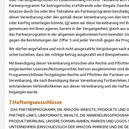
Partnerprogramm für betrügerische, irreführende oder illegale Zwecke
Amazon durch Sie oder Ihre Teilnahme am Partnerprogramm beschädig
dieser Vereinbarung oder den gemäß dieser Vereinbarung von den Vertr
oder künftig unterliegen könnte; (g) wenn wir diese Vereinbarung mit I
gemeinsam mit Ihnen agieren, bereits in der Vergangenheit, gleich aus
das Partnerprogramm in der allgemein angebotenen Form beenden. Vors
gegen die Bestimmungen der Ziffer 5 und jeder Verstoß gegen die Prog
Wir dürfen angefallene und noch nicht ausgezahlte Vergütungen nach 
sicherzustellen, dass der richtige Betrag ausgezahlt wird (beispielsw
Mit Beendigung dieser Vereinbarung erlöschen alle Rechte und Pflichte
eingeräumten Lizenzen/Nutzungsrechte; hiervon ausgenommen sind die in 
Programmrichtlinien festgelegten Rechte und Pflichten der Parteien sow
Vereinbarung, die nach Beendigung dieser Vereinbarung fortbestehen. D
entstandenen Verbindlichkeiten aus dieser Vereinbarung und der Haft
begangen wurde.
7.Haftungsausschlüsse
DAS PARTNERPROGRAMM, DIE AMAZON-WEBSITE, PRODUKTE UND DI
PARTNER-LINKS, LINKFORMATE, INHALTE, DIE ANWENDUNGSPROGR
PRODUKTWERBUNG, UNSERE DOMAIN-NAMEN, MARKEN UND LOGOS S
UNTERNEHMEN (EINSCHLIESSLICH DER AMAZON-MARKEN) UND DIE GE