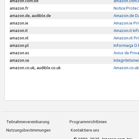
amazon.com.be
amazon.com.b
amazon.fr
Notice:Protec
amazon.de, audible.de
Amazon.de Da
amazon.ie
Amazon.ie Pri
amazon.it
Amazon.it Inf
amazon.nl
Amazon.nl Pri
amazon.pl
Informacja O
amazon.es
Aviso de Priv
amazon.se
Integritetsm
amazon.co.uk, audible.co.uk
Amazon.co.uk 
Teilnahmevereinbarung
Programmrichtlinien
Nutzungsbestimmungen
Kontaktiere uns