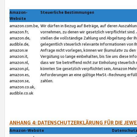
Amazon-
Steuerliche Bestimmungen
Website
amazon.com.be,
Wir dürfen in Bezug auf Beträge, auf deren Auszahlun
amazon.fr,
vornehmen, zu denen wir gesetzlich verpflichtet sind
amazon.de,
stellen die vollständige Zahlung und Abgeltung der 
audible.de,
gelegentlich steuerlich relevante Informationen von I
amazon.ie
Anfrage nicht vorlegen, können wir (kumulativ zu de
amazon.it,
Vergütung so lange einbehalten, bis Sie uns diese Inf
amazon.nl,
dass wir Sie betreffend nicht zur Einholung steuerlich 
amazon.pl,
könnten Sie gesetzlich verpflichtet sein, Amazon Meh
amazon.es,
Anforderungen an eine gültige MwSt.-Rechnung erfüllt
amazon.se,
zahlen.
amazon.co.uk,
audible.co.uk
ANHANG 4: DATENSCHUTZERKLÄRUNG FÜR DIE JEWE
Amazon-Website
Datenschutz