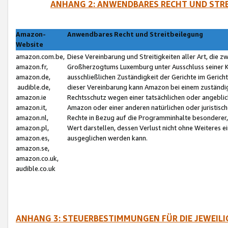
ANHANG 2: ANWENDBARES RECHT UND STRE
Amazon-
Anwendbares Recht und Streitbeilegung
Website
amazon.com.be,
Diese Vereinbarung und Streitigkeiten aller Art, die 
amazon.fr,
Großherzogtums Luxemburg unter Ausschluss seiner Kol
amazon.de,
ausschließlichen Zuständigkeit der Gerichte im Geri
audible.de,
dieser Vereinbarung kann Amazon bei einem zuständig
amazon.ie
Rechtsschutz wegen einer tatsächlichen oder angebli
amazon.it,
Amazon oder einer anderen natürlichen oder juristisc
amazon.nl,
Rechte in Bezug auf die Programminhalte besonderer,
amazon.pl,
Wert darstellen, dessen Verlust nicht ohne Weiteres e
amazon.es,
ausgeglichen werden kann.
amazon.se,
amazon.co.uk,
audible.co.uk
ANHANG 3: STEUERBESTIMMUNGEN FÜR DIE JEWEIL