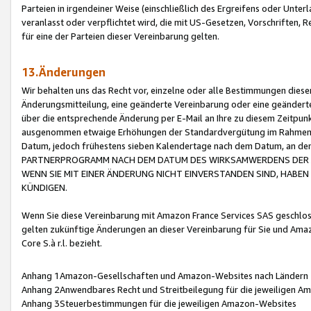
Parteien in irgendeiner Weise (einschließlich des Ergreifens oder Unt
veranlasst oder verpflichtet wird, die mit US-Gesetzen, Vorschriften,
für eine der Parteien dieser Vereinbarung gelten.
13.Änderungen
Wir behalten uns das Recht vor, einzelne oder alle Bestimmungen diese
Änderungsmitteilung, eine geänderte Vereinbarung oder eine geänderte 
über die entsprechende Änderung per E-Mail an Ihre zu diesem Zeitpun
ausgenommen etwaige Erhöhungen der Standardvergütung im Rahmen
Datum, jedoch frühestens sieben Kalendertage nach dem Datum, an de
PARTNERPROGRAMM NACH DEM DATUM DES WIRKSAMWERDENS DER Ä
WENN SIE MIT EINER ÄNDERUNG NICHT EINVERSTANDEN SIND, HABEN S
KÜNDIGEN.
Wenn Sie diese Vereinbarung mit Amazon France Services SAS geschlo
gelten zukünftige Änderungen an dieser Vereinbarung für Sie und Ama
Core S.à r.l. bezieht.
Anhang 1Amazon-Gesellschaften und Amazon-Websites nach Ländern
Anhang 2Anwendbares Recht und Streitbeilegung für die jeweiligen 
Anhang 3Steuerbestimmungen für die jeweiligen Amazon-Websites