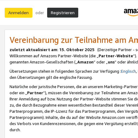
Anmelden
Registrieren
oder
Vereinbarung zur Teilnahme am 
zuletzt aktualisiert am
:
15. Oktober 2025
(Derzeitige Partner - 
Willkommen auf Amazons Partner-Website (die „
Partner-Website
“)
genannten Amazon-Gesellschaften („
Amazon
“ oder „
uns
“ oder ähnli
Übersetzungen stehen in folgenden Sprachen zur Verfügung :
Englisch
,
den Übersetzungen gilt die englische Fassung.
Natürliche oder juristische Personen, die an unserem Marketing-Partn
oder ein „
Partner
“), müssen die Vereinbarung zur Teilnahme am Ama
Ihrer Anmeldung auf bzw. Nutzung der Partner-Website stimmen Sie die
zu, die durch Bezugnahme einen wesentlichen Bestandteil dieser Verei
Partnerprogramm, die IP-Lizenz für das Partnerprogramm, den Vergütu
Partnerprogramm). Inhalte, die du auf der Website Amazon.com veröffe
des Verbots von Kundenrezensionen, die gegen eine Vergütung erstellt, 
durch.