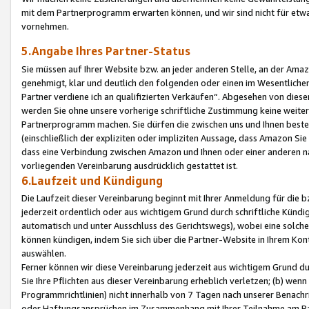
mit dem Partnerprogramm erwarten können, und wir sind nicht für etwa
vornehmen.
5.Angabe Ihres Partner-Status
Sie müssen auf Ihrer Website bzw. an jeder anderen Stelle, an der Am
genehmigt, klar und deutlich den folgenden oder einen im Wesentlichen
Partner verdiene ich an qualifizierten Verkäufen“. Abgesehen von die
werden Sie ohne unsere vorherige schriftliche Zustimmung keine weite
Partnerprogramm machen. Sie dürfen die zwischen uns und Ihnen best
(einschließlich der expliziten oder impliziten Aussage, dass Amazon Si
dass eine Verbindung zwischen Amazon und Ihnen oder einer anderen natü
vorliegenden Vereinbarung ausdrücklich gestattet ist.
6.Laufzeit und Kündigung
Die Laufzeit dieser Vereinbarung beginnt mit Ihrer Anmeldung für die 
jederzeit ordentlich oder aus wichtigem Grund durch schriftliche Kündi
automatisch und unter Ausschluss des Gerichtswegs), wobei eine solch
können kündigen, indem Sie sich über die Partner-Website in Ihrem Ko
auswählen.
Ferner können wir diese Vereinbarung jederzeit aus wichtigem Grund dur
Sie Ihre Pflichten aus dieser Vereinbarung erheblich verletzen; (b) wen
Programmrichtlinien) nicht innerhalb von 7 Tagen nach unserer Benachr
oder Haftungsansprüchen im Zusammenhang mit Ihrer Teilnahme am Pa