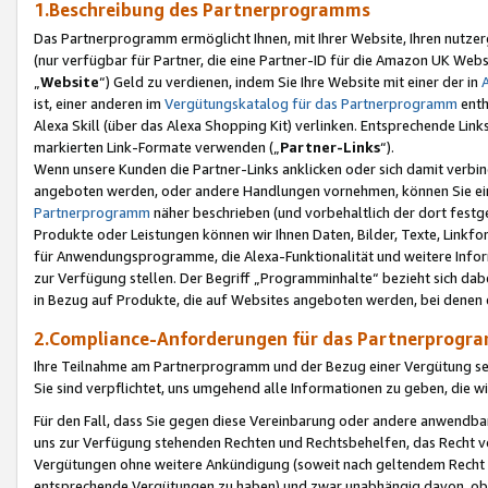
1.Beschreibung des Partnerprogramms
Das Partnerprogramm ermöglicht Ihnen, mit Ihrer Website, Ihren nutzer
(nur verfügbar für Partner, die eine Partner-ID für die Amazon UK We
„
Website
“) Geld zu verdienen, indem Sie Ihre Website mit einer der in
ist, einer anderen im
Vergütungskatalog für das Partnerprogramm
enth
Alexa Skill (über das Alexa Shopping Kit) verlinken. Entsprechende Lin
markierten Link-Formate verwenden („
Partner-Links
“).
Wenn unsere Kunden die Partner-Links anklicken oder sich damit verbi
angeboten werden, oder andere Handlungen vornehmen, können Sie eine
Partnerprogramm
näher beschrieben (und vorbehaltlich der dort festg
Produkte oder Leistungen können wir Ihnen Daten, Bilder, Texte, Linkfo
für Anwendungsprogramme, die Alexa-Funktionalität und weitere Inf
zur Verfügung stellen. Der Begriff „Programminhalte“ bezieht sich dabe
in Bezug auf Produkte, die auf Websites angeboten werden, bei denen 
2.Compliance-Anforderungen für das Partnerprog
Ihre Teilnahme am Partnerprogramm und der Bezug einer Vergütung setz
Sie sind verpflichtet, uns umgehend alle Informationen zu geben, die w
Für den Fall, dass Sie gegen diese Vereinbarung oder andere anwendba
uns zur Verfügung stehenden Rechten und Rechtsbehelfen, das Recht vo
Vergütungen ohne weitere Ankündigung (soweit nach geltendem Recht z
entsprechende Vergütungen zu haben) und zwar unabhängig davon, ob 