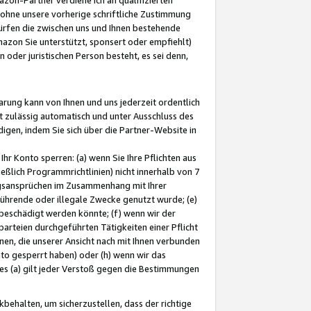
ohne unsere vorherige schriftliche Zustimmung
ürfen die zwischen uns und Ihnen bestehende
mazon Sie unterstützt, sponsert oder empfiehlt)
oder juristischen Person besteht, es sei denn,
arung kann von Ihnen und uns jederzeit ordentlich
t zulässig automatisch und unter Ausschluss des
gen, indem Sie sich über die Partner-Website in
hr Konto sperren: (a) wenn Sie Ihre Pflichten aus
eßlich Programmrichtlinien) nicht innerhalb von 7
ngsansprüchen im Zusammenhang mit Ihrer
ührende oder illegale Zwecke genutzt wurde; (e)
eschädigt werden könnte; (f) wenn wir der
rteien durchgeführten Tätigkeiten einer Pflicht
nen, die unserer Ansicht nach mit Ihnen verbunden
nto gesperrt haben) oder (h) wenn wir das
 (a) gilt jeder Verstoß gegen die Bestimmungen
ehalten, um sicherzustellen, dass der richtige