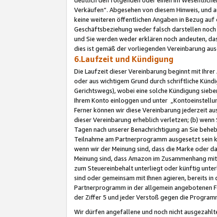
Verkäufen“. Abgesehen von diesem Hinweis, und a
keine weiteren öffentlichen Angaben in Bezug au
Geschäftsbeziehung weder falsch darstellen noch a
und Sie werden weder erklären noch andeuten, dass
dies ist gemäß der vorliegenden Vereinbarung ausd
6.Laufzeit und Kündigung
Die Laufzeit dieser Vereinbarung beginnt mit Ihre
oder aus wichtigem Grund durch schriftliche Kündi
Gerichtswegs), wobei eine solche Kündigung siebe
Ihrem Konto einloggen und unter „Kontoeinstellu
Ferner können wir diese Vereinbarung jederzeit aus
dieser Vereinbarung erheblich verletzen; (b) wenn
Tagen nach unserer Benachrichtigung an Sie behe
Teilnahme am Partnerprogramm ausgesetzt sein kö
wenn wir der Meinung sind, dass die Marke oder 
Meinung sind, dass Amazon im Zusammenhang mit d
zum Steuereinbehalt unterliegt oder künftig unter
sind oder gemeinsam mit Ihnen agieren, bereits in
Partnerprogramm in der allgemein angebotenen Fo
der Ziffer 5 und jeder Verstoß gegen die Programm
Wir dürfen angefallene und noch nicht ausgezahlt