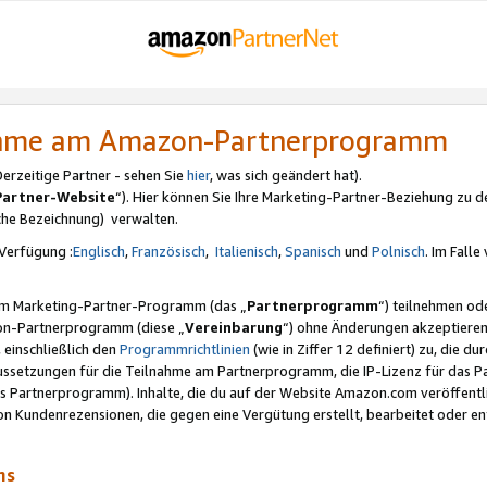
nahme am Amazon-Partnerprogramm
rzeitige Partner - sehen Sie
hier
, was sich geändert hat).
Partner-Website
“). Hier können Sie Ihre Marketing-Partner-Beziehung zu d
iche Bezeichnung) verwalten.
Verfügung :
Englisch
,
Französisch
,
Italienisch
,
Spanisch
und
Polnisch
. Im Fall
erem Marketing-Partner-Programm (das „
Partnerprogramm
“) teilnehmen od
on-Partnerprogramm (diese „
Vereinbarung
“) ohne Änderungen akzeptieren
 einschließlich den
Programmrichtlinien
(wie in Ziffer 12 definiert) zu, die 
raussetzungen für die Teilnahme am Partnerprogramm, die IP-Lizenz für das
s Partnerprogramm). Inhalte, die du auf der Website Amazon.com veröffentl
n Kundenrezensionen, die gegen eine Vergütung erstellt, bearbeitet oder ent
mms