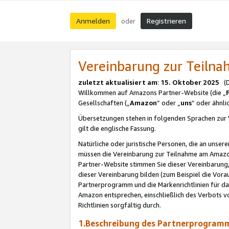
Anmelden
Registrieren
oder
Vereinbarung zur Teil
zuletzt aktualisiert am
:
15. Oktober 2025
(De
Willkommen auf Amazons Partner-Website (die „
Gesellschaften („
Amazon
“ oder „
uns
“ oder ähnl
Übersetzungen stehen in folgenden Sprachen zur 
gilt die englische Fassung.
Natürliche oder juristische Personen, die an uns
müssen die Vereinbarung zur Teilnahme am Amaz
Partner-Website stimmen Sie dieser Vereinbarung,
dieser Vereinbarung bilden (zum Beispiel die Vo
Partnerprogramm und die Markenrichtlinien für da
Amazon entsprechen, einschließlich des Verbots vo
Richtlinien sorgfältig durch.
1.Beschreibung des Partnerprogra