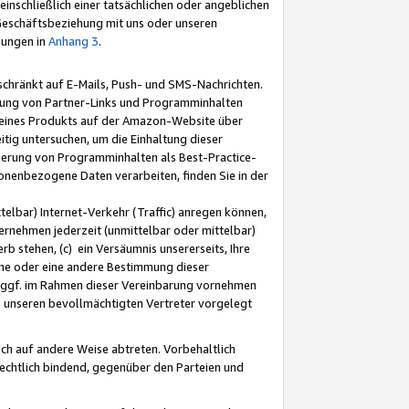
nschließlich einer tatsächlichen oder angeblichen
Geschäftsbeziehung mit uns oder unseren
mungen in
Anhang 3
.
schränkt auf E-Mails, Push- und SMS-Nachrichten.
ellung von Partner-Links und Programminhalten
 eines Produkts auf der Amazon-Website über
tig untersuchen, um die Einhaltung dieser
ntierung von Programminhalten als Best-Practice-
sonenbezogene Daten verarbeiten, finden Sie in der
telbar) Internet-Verkehr (Traffic) anregen können,
rnehmen jederzeit (unmittelbar oder mittelbar)
b stehen, (c) ein Versäumnis unsererseits, Ihre
fene oder eine andere Bestimmung dieser
r ggf. im Rahmen dieser Vereinbarung vornehmen
ch unseren bevollmächtigten Vertreter vorgelegt
ch auf andere Weise abtreten. Vorbehaltlich
rechtlich bindend, gegenüber den Parteien und