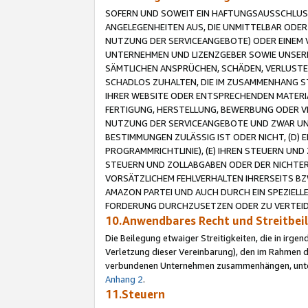
SOFERN UND SOWEIT EIN HAFTUNGSAUSSCHLUSS
ANGELEGENHEITEN AUS, DIE UNMITTELBAR ODER 
NUTZUNG DER SERVICEANGEBOTE) ODER EINEM V
UNTERNEHMEN UND LIZENZGEBER SOWIE UNSERE 
SÄMTLICHEN ANSPRÜCHEN, SCHÄDEN, VERLUSTE
SCHADLOS ZUHALTEN, DIE IM ZUSAMMENHANG STE
IHRER WEBSITE ODER ENTSPRECHENDEN MATERIA
FERTIGUNG, HERSTELLUNG, BEWERBUNG ODER VE
NUTZUNG DER SERVICEANGEBOTE UND ZWAR UN
BESTIMMUNGEN ZULÄSSIG IST ODER NICHT, (D) 
PROGRAMMRICHTLINIE), (E) IHREN STEUERN UN
STEUERN UND ZOLLABGABEN ODER DER NICHTER
VORSÄTZLICHEM FEHLVERHALTEN IHRERSEITS BZ
AMAZON PARTEI UND AUCH DURCH EIN SPEZIELL
FORDERUNG DURCHZUSETZEN ODER ZU VERTEIDI
10.Anwendbares Recht und Streitbe
Die Beilegung etwaiger Streitigkeiten, die in irg
Verletzung dieser Vereinbarung), den im Rahmen d
verbundenen Unternehmen zusammenhängen, unterl
Anhang 2
.
11.Steuern