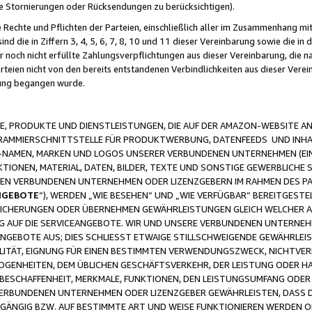
ge Stornierungen oder Rücksendungen zu berücksichtigen).
 Rechte und Pflichten der Parteien, einschließlich aller im Zusammenhang m
 die in Ziffern 3, 4, 5, 6, 7, 8, 10 und 11 dieser Vereinbarung sowie die in
er noch nicht erfüllte Zahlungsverpflichtungen aus dieser Vereinbarung, die
arteien nicht von den bereits entstandenen Verbindlichkeiten aus dieser Ver
gung begangen wurde.
 PRODUKTE UND DIENSTLEISTUNGEN, DIE AUF DER AMAZON-WEBSITE AN
GRAMMIERSCHNITTSTELLE FÜR PRODUKTWERBUNG, DATENFEEDS UND INH
-NAMEN, MARKEN UND LOGOS UNSERER VERBUNDENEN UNTERNEHMEN (EIN
IONEN, MATERIAL, DATEN, BILDER, TEXTE UND SONSTIGE GEWERBLICHE 
EREN VERBUNDENEN UNTERNEHMEN ODER LIZENZGEBERN IM RAHMEN DES 
NGEBOTE
“), WERDEN „WIE BESEHEN“ UND „WIE VERFÜGBAR“ BEREITGEST
CHERUNGEN ODER ÜBERNEHMEN GEWÄHRLEISTUNGEN GLEICH WELCHER AR
ZUG AUF DIE SERVICEANGEBOTE. WIR UND UNSERE VERBUNDENEN UNTERNEH
ANGEBOTE AUS; DIES SCHLIESST ETWAIGE STILLSCHWEIGENDE GEWÄHRLE
LITÄT, EIGNUNG FÜR EINEN BESTIMMTEN VERWENDUNGSZWECK, NICHTVER
OGENHEITEN, DEM ÜBLICHEN GESCHÄFTSVERKEHR, DER LEISTUNG ODER H
 BESCHAFFENHEIT, MERKMALE, FUNKTIONEN, DEN LEISTUNGSUMFANG ODER
VERBUNDENEN UNTERNEHMEN ODER LIZENZGEBER GEWÄHRLEISTEN, DASS D
HGÄNGIG BZW. AUF BESTIMMTE ART UND WEISE FUNKTIONIEREN WERDEN 