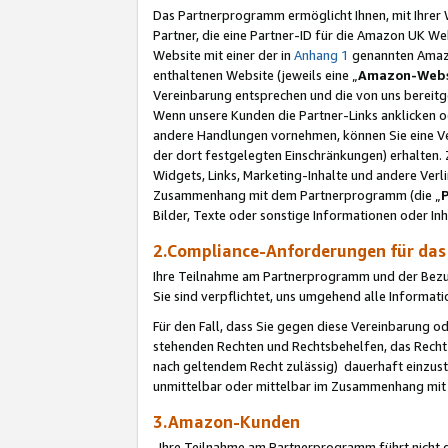
Das Partnerprogramm ermöglicht Ihnen, mit Ihrer W
Partner, die eine Partner-ID für die Amazon UK W
Website mit einer der in
Anhang 1
genannten Amazon
enthaltenen Website (jeweils eine „
Amazon-Webs
Vereinbarung entsprechen und die von uns bereitg
Wenn unsere Kunden die Partner-Links anklicken 
andere Handlungen vornehmen, können Sie eine Ver
der dort festgelegten Einschränkungen) erhalten. 
Widgets, Links, Marketing-Inhalte und andere Ver
Zusammenhang mit dem Partnerprogramm (die „
Bilder, Texte oder sonstige Informationen oder In
2.Compliance-Anforderungen für d
Ihre Teilnahme am Partnerprogramm und der Bezug 
Sie sind verpflichtet, uns umgehend alle Informat
Für den Fall, dass Sie gegen diese Vereinbarung 
stehenden Rechten und Rechtsbehelfen, das Recht
nach geltendem Recht zulässig) dauerhaft einzus
unmittelbar oder mittelbar im Zusammenhang mit
3.Amazon-Kunden
Ihre Teilnahme am Partnerprogramm führt nicht d