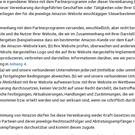
e in irgendeiner Weise mit dem Partnerprogramm oder dieser Vereinbarung (ei
ieser Vereinbarung durchgeführten Geschäften oder Tätigkeiten oder Ihrer 
liegen den für die jeweilige Amazon-Website einschlägigen Steuerbestim
mmenhang mit dem Partnerprogramm versenden, einschließlich, aber nicht be
site und die Nutzer Ihrer Website, die wir im Zusammenhang mit Ihrer Darst
itergeben (beispielsweise dass ein bestimmter Amazon-Kunde vor dem Kauf
uf die Amazon-Website kam, (b) Ihre Website prüfen, überwachen und anderwei
r Website dargestelltes Logo und die auf Ihrer Website dargestellte Impleme
reproduzieren, verbreiten und darstellen. Informationen darüber, wie wir per
ng in
Anhang 4
.
 (a) wir und unsere verbundenen Unternehmen jederzeit (mittelbar oder unmit
ng festgelegten Bedingungen abweichen, (b) wir und unsere verbundenen Unte
 Ähnlichkeit mit Ihrer Website aufweisen bzw. mit Ihrer Website im Wettbewer
barung durchzusetzen, keinen Verzicht auf unser Recht darstellt, die betrof
liche Festlegungen, Aktualisierungen, Handlungen und Zustimmungen, die wi
enommen bzw. erteilt werden und nur wirksam sind, wenn sie schriftlich dur
stimmung von Amazon dürfen Sie diese Vereinbarung weder Kraft Gesetzes no
die Parteien und deren jeweilige Rechtsnachfolger und Abtretungsempfänger 
ngsempfängern durchsetzbar und kommt diesen zugute.