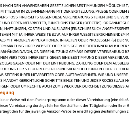
 NACH DEN ANWENDBAREN GESETZLICHEN BESTIMMUNGEN MÖGLICH IST, S
MITTELBAR IM ZUSAMMENHANG MIT DER ERSTELLUNG, PFLEGE ODER DEM BE
ERSTOSS IHRERSEITS GEGEN DIESE VEREINBARUNG STEHEN UND SIE VERP
UND DEREN MITARBEITER, FUNKTIONSTRÄGER (OFFICERS), ORGANMITGLI
N, HAFTUNGEN, KOSTEN UND AUSLAGEN (EINSCHLIESSLICH ANGEMESSENE
HEN MIT (A) IHRER WEBSITE BZW. AUF IHRER WEBSITE ERSCHEINENDEM M
LS MIT ANDEREN APPLIKATIONEN, INHALTEN ODER PROZESSEN, (B) DER 
RMARKTUNG IHRER WEBSITE ODER DES GGF. AUF ODER INNERHALB IHRER W
ABHÄNGIG DAVON, OB DIESE NUTZUNG GEMÄSS DIESER VEREINBARUNG B
EINEM VERSTOSS IHRERSEITS GEGEN EINE BESTIMMUNG DIESER VEREINBARU
D ZOLLABGABEN ODER MIT DER EINTREIBUNG, ZAHLUNG ODER DEM AUSBLEI
FÜLLUNG DER STEUERREGISTRIERUNGSVERPFLICHTUNGEN ODER ZOLLVERPF
W. SEITENS IHRER MITARBEITER ODER AUFTRAGNEHMER. WIR UND UNSERE
ES MANDAT GERICHTLICHE SCHRITTE EINLEITEN UND JEDE PROZESSUALE 
GEN, ODER UM RECHTE AUCH ZUM ZWECK DER DURCHSETZUNG DIESES AR
ilegung
endeiner Weise mit dem Partnerprogramm oder dieser Vereinbarung (einschließl
ieser Vereinbarung durchgeführten Geschäften oder Tätigkeiten oder Ihrer 
iegt den für die jeweilige Amazon-Website einschlägigen Bestimmungen z