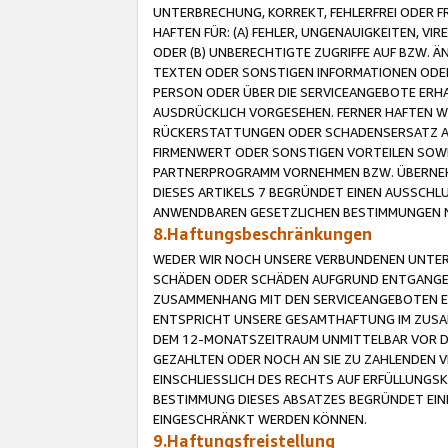
UNTERBRECHUNG, KORREKT, FEHLERFREI ODER 
HAFTEN FÜR: (A) FEHLER, UNGENAUIGKEITEN, 
ODER (B) UNBERECHTIGTE ZUGRIFFE AUF BZW. 
TEXTEN ODER SONSTIGEN INFORMATIONEN ODER 
PERSON ODER ÜBER DIE SERVICEANGEBOTE ERHA
AUSDRÜCKLICH VORGESEHEN. FERNER HAFTEN 
RÜCKERSTATTUNGEN ODER SCHADENSERSATZ AU
FIRMENWERT ODER SONSTIGEN VORTEILEN SOWIE
PARTNERPROGRAMM VORNEHMEN BZW. ÜBERNEHM
DIESES ARTIKELS 7 BEGRÜNDET EINEN AUSSCH
ANWENDBAREN GESETZLICHEN BESTIMMUNGEN 
8.Haftungsbeschränkungen
WEDER WIR NOCH UNSERE VERBUNDENEN UNTERN
SCHÄDEN ODER SCHÄDEN AUFGRUND ENTGANGENE
ZUSAMMENHANG MIT DEN SERVICEANGEBOTEN EN
ENTSPRICHT UNSERE GESAMTHAFTUNG IM ZUSAM
DEM 12-MONATSZEITRAUM UNMITTELBAR VOR DE
GEZAHLTEN ODER NOCH AN SIE ZU ZAHLENDEN V
EINSCHLIESSLICH DES RECHTS AUF ERFÜLLUNGS
BESTIMMUNG DIESES ABSATZES BEGRÜNDET EI
EINGESCHRÄNKT WERDEN KÖNNEN.
9.Haftungsfreistellung