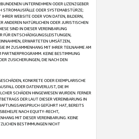
VERBUNDENEN UNTERNEHMEN ODER LIZENZGEBER
ICH STROMAUSFÄLLE ODER SYSTEMABSTÜRZE;
IHRER WEBSITE ODER VON DATEN, BILDERN,
ER ANDEREN NATÜRLICHEN ODER JURISTISCHEN
ESE SIND IN DIESER VEREINBARUNG
R FÜR ENTSCHÄDIGUNGSLEISTUNGEN,
EINNAHMEN, ERWARTETEN UMSÄTZEN,
SIE IM ZUSAMMENHANG MIT IHRER TEILNAHME AM
M PARTNERPROGRAMM. KEINE BESTIMMUNG
DER ZUSICHERUNGEN, DIE NACH DEN
GESCHÄDEN, KONKRETE ODER EXEMPLARISCHE
SFALL ODER DATENVERLUST, DIE IM
OLCHER SCHÄDEN HINGEWIESEN WURDEN. FERNER
BETRAGS DER LAUT DIESER VEREINBARUNG IN
HAFTUNGSANSPRUCH GEFÜHRT HAT, BEREITS
SBEHELFE NACH EQUITY-RECHT,
NHANG MIT DIESER VEREINBARUNG. KEINE
TZLICHEN BESTIMMUNGEN NICHT