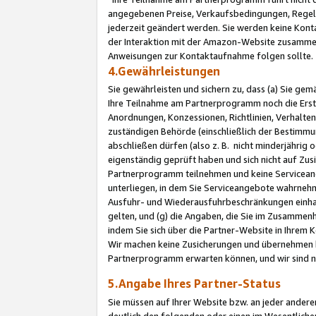
angegebenen Preise, Verkaufsbedingungen, Regeln
jederzeit geändert werden. Sie werden keine Konta
der Interaktion mit der Amazon-Website zusamme
Anweisungen zur Kontaktaufnahme folgen sollte.
4.Gewährleistungen
Sie gewährleisten und sichern zu, dass (a) Sie g
Ihre Teilnahme am Partnerprogramm noch die Erst
Anordnungen, Konzessionen, Richtlinien, Verhalten
zuständigen Behörde (einschließlich der Bestimmu
abschließen dürfen (also z. B. nicht minderjährig
eigenständig geprüft haben und sich nicht auf Zusi
Partnerprogramm teilnehmen und keine Servicean
unterliegen, in dem Sie Serviceangebote wahrneh
Ausfuhr- und Wiederausfuhrbeschränkungen einhal
gelten, und (g) die Angaben, die Sie im Zusammen
indem Sie sich über die Partner-Website in Ihrem
Wir machen keine Zusicherungen und übernehmen 
Partnerprogramm erwarten können, und wir sind n
5.Angabe Ihres Partner-Status
Sie müssen auf Ihrer Website bzw. an jeder ander
deutlich den folgenden oder einen im Wesentlichen