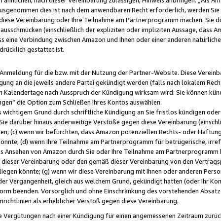
usgenommen dies ist nach dem anwendbaren Recht erforderlich, werden Sie 
f diese Vereinbarung oder Ihre Teilnahme am Partnerprogramm machen. Sie d
usschmücken (einschließlich der expliziten oder impliziten Aussage, dass A
 eine Verbindung zwischen Amazon und Ihnen oder einer anderen natürlichen 
rücklich gestattet ist.
r Anmeldung für die bzw. mit der Nutzung der Partner-Website. Diese Vereinb
gung an die jeweils andere Partei gekündigt werden (falls nach lokalem Rech
n Kalendertage nach Ausspruch der Kündigung wirksam wird. Sie können kündi
ngen“ die Option zum Schließen Ihres Kontos auswählen.
 wichtigem Grund durch schriftliche Kündigung an Sie fristlos kündigen oder I
 Sie darüber hinaus anderweitige Verstöße gegen diese Vereinbarung (einschli
ben; (c) wenn wir befürchten, dass Amazon potenziellen Rechts- oder Haftu
nnte; (d) wenn Ihre Teilnahme am Partnerprogramm für betrügerische, irref
das Ansehen von Amazon durch Sie oder Ihre Teilnahme am Partnerprogramm b
ieser Vereinbarung oder den gemäß dieser Vereinbarung von den Vertragspa
liegen könnte; (g) wenn wir diese Vereinbarung mit Ihnen oder anderen Perso
 der Vergangenheit, gleich aus welchem Grund, gekündigt hatten (oder Ihr Ko
rm beenden. Vorsorglich und ohne Einschränkung des vorstehenden Absatzes
richtlinien als erheblicher Verstoß gegen diese Vereinbarung.
e Vergütungen nach einer Kündigung für einen angemessenen Zeitraum zurückb