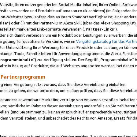
ebsite, Ihren nutzergenerierten Social Media-Inhalten, Ihren Online-Softwar
ebsite verwenden und Produkte auf amazon.co.uk anbieten) (im Folgenden Ihr
-Websites bzw., sofern dies an Ihrem Standort verfügbar ist, einer ander
ite
“) oder (ii) mit der Partner-ID in Alexa Skill (über das Alexa Shopping Ki
estellten markierten Link-Formate verwenden („
Partner-Links
“).
oder sich damit verbinden, um ein Produkt oder Leistungen zu erwerben, di
gütung für qualifizierte Verkäufe, wie im
Vergütungskatalog für das Part
Zur Unterstützung Ihrer Werbung für diese Produkte oder Leistungen können w
linkungs-Tools, Schnittstellen für Anwendungsprogramme, die Alexa-Funktion
Programminhalte
“) zur Verfügung stellen. Der Begriff „Programminhalte“ be
halte in Bezug auf Produkte, die auf Websites angeboten werden, bei denen 
as Partnerprogramm
einer Vergütung setzt voraus, dass Sie diese Vereinbarung einhalten.
ionen zu geben, die wir anfordern, um zu überprüfen, dass Sie diese Vereinba
oder andere anwendbare Marketingverträge von Amazon verstoßen, behalten w
 vor, sämtliche im Rahmen dieser Vereinbarung andernfalls an Sie zahlbare
tellen (und Sie stimmen zu, keinen Anspruch auf entsprechende Vergütungen
 dem Verstoß stehen, und unbeschadet des Rechts von Amazon, Ersatz für 
azu, dass unsere Kunden zu Ihren Kunden werden. Zwischen Ihnen und Amaz