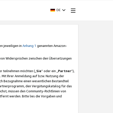
DE
en jeweiligen in
Anhang 1
genannten Amazon-
e von Widersprüchen zwischen den Übersetzungen
er teilnehmen möchten („
Sie
“ oder ein „
Partner
“),
. Mit Ihrer Anmeldung auf bzw. Nutzung der
durch Bezugnahme einen wesentlichen Bestandteil
 Partnerprogramm, den Vergütungskatalog für das
ichst, müssen den Community-Richtlinien von
fernt werden. Bitte lies die Vorgaben und