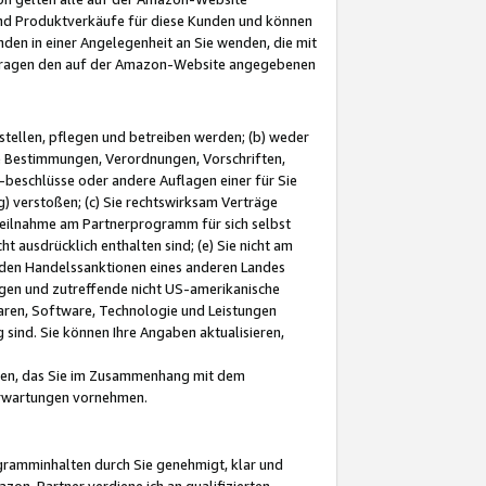
und Produktverkäufe für diese Kunden und können
nden in einer Angelegenheit an Sie wenden, die mit
e-Fragen den auf der Amazon-Website angegebenen
stellen, pflegen und betreiben werden; (b) weder
e Bestimmungen, Verordnungen, Vorschriften,
-beschlüsse oder andere Auflagen einer für Sie
 verstoßen; (c) Sie rechtswirksam Verträge
r Teilnahme am Partnerprogramm für sich selbst
t ausdrücklich enthalten sind; (e) Sie nicht am
den Handelssanktionen eines anderen Landes
gen und zutreffende nicht US-amerikanische
ren, Software, Technologie und Leistungen
sind. Sie können Ihre Angaben aktualisieren,
men, das Sie im Zusammenhang mit dem
 Erwartungen vornehmen.
ogramminhalten durch Sie genehmigt, klar und
zon-Partner verdiene ich an qualifizierten