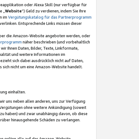
eapplikation oder Alexa Skill (nur verfügbar für
e „
Website
“) Geld zu verdienen, indem Sie Ihre
en im
Vergütungskatalog für das Partnerprogramm
t) verlinken. Entsprechende Links müssen dieser
e über die Amazon-Website angeboten werden, oder
nerprogramm
näher beschrieben (und vorbehaltlich
ir Ihnen Daten, Bilder, Texte, Linkformate,
alität und weitere Informationen im
zieht sich dabei ausdrücklich nicht auf Daten,
es sich nicht um eine Amazon-Website handelt.
rung einhalten.
ir uns neben allen anderen, uns zur Verfügung
n Vergütungen ohne weitere Ankündigung (soweit
 zu haben) und zwar unabhängig davon, ob diese
darüber hinausgehende Schäden zu verlangen.
on gelten alle auf der Amazon-Website