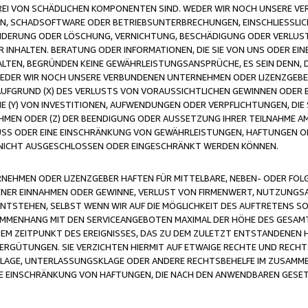
FREI VON SCHÄDLICHEN KOMPONENTEN SIND. WEDER WIR NOCH UNSERE 
VIREN, SCHADSOFTWARE ODER BETRIEBSUNTERBRECHUNGEN, EINSCHLIESSL
ÄNDERUNG ODER LÖSCHUNG, VERNICHTUNG, BESCHÄDIGUNG ODER VERLUST 
INHALTEN. BERATUNG ODER INFORMATIONEN, DIE SIE VON UNS ODER EIN
LTEN, BEGRÜNDEN KEINE GEWÄHRLEISTUNGSANSPRÜCHE, ES SEIN DENN, DI
WEDER WIR NOCH UNSERE VERBUNDENEN UNTERNEHMEN ODER LIZENZGEBE
FGRUND (X) DES VERLUSTS VON VORAUSSICHTLICHEN GEWINNEN ODER 
 (Y) VON INVESTITIONEN, AUFWENDUNGEN ODER VERPFLICHTUNGEN, DIE 
EN ODER (Z) DER BEENDIGUNG ODER AUSSETZUNG IHRER TEILNAHME A
LUSS ODER EINE EINSCHRÄNKUNG VON GEWÄHRLEISTUNGEN, HAFTUNGEN O
NICHT AUSGESCHLOSSEN ODER EINGESCHRÄNKT WERDEN KÖNNEN.
EHMEN ODER LIZENZGEBER HAFTEN FÜR MITTELBARE, NEBEN- ODER FOL
R EINNAHMEN ODER GEWINNE, VERLUST VON FIRMENWERT, NUTZUNGSAU
TSTEHEN, SELBST WENN WIR AUF DIE MÖGLICHKEIT DES AUFTRETENS S
MENHANG MIT DEN SERVICEANGEBOTEN MAXIMAL DER HÖHE DES GESAMT
M ZEITPUNKT DES EREIGNISSES, DAS ZU DEM ZULETZT ENTSTANDENEN 
ERGÜTUNGEN. SIE VERZICHTEN HIERMIT AUF ETWAIGE RECHTE UND RECHT
KLAGE, UNTERLASSUNGSKLAGE ODER ANDERE RECHTSBEHELFE IM ZUSAMME
NE EINSCHRÄNKUNG VON HAFTUNGEN, DIE NACH DEN ANWENDBAREN GESE