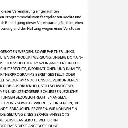
it dieser Vereinbarung eingeräumten
 den Programmrichtlinien festgelegten Rechte und
 nach Beendigung dieser Vereinbarung fortbestehen.
einbarung und der Haftung wegen eines Verstoßes
GEBOTEN WERDEN, SOWIE PARTNER-LINKS,
ALTE VON PRODUKTWERBUNG, UNSERE DOMAIN-
SCHLIESSLICH DER AMAZON-MARKEN) UND DIE
SCHUTZRECHTE, INFORMATIONEN UND INHALTE,
PARTNERPROGRAMMS BEREITGESTELLT ODER
ELLT. WEDER WIR NOCH UNSERE VERBUNDENEN
T, OB AUSDRÜCKLICH, STILLSCHWEIGEND,
MEN UND LIZENZGEBER SCHLIESSEN JEGLICHE
ISTUNGEN BEZÜGLICH RECHTSMÄNGELN,
LETZUNG SOWIE GEWÄHRLEISTUNGEN EIN, DIE
ANDELSBRÄUCHEN ERGEBEN. WIR KÖNNEN EIN
 DIE GELTUNG EINES SERVICE-ANGEBOTS
IE SERVICEANGEBOTE WEITERHIN
ODER DASS DIESE ANGEBOTE OHNE