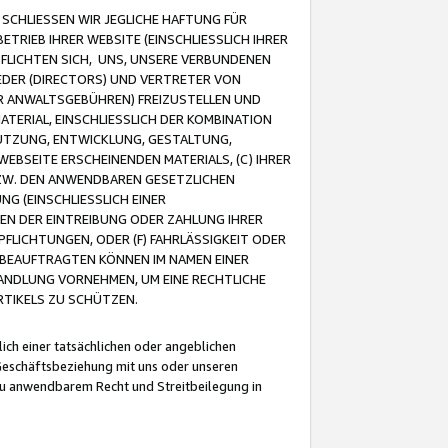
CHLIESSEN WIR JEGLICHE HAFTUNG FÜR
TRIEB IHRER WEBSITE (EINSCHLIESSLICH IHRER
FLICHTEN SICH, UNS, UNSERE VERBUNDENEN
EDER (DIRECTORS) UND VERTRETER VON
R ANWALTSGEBÜHREN) FREIZUSTELLEN UND
ATERIAL, EINSCHLIESSLICH DER KOMBINATION
NUTZUNG, ENTWICKLUNG, GESTALTUNG,
EBSEITE ERSCHEINENDEN MATERIALS, (C) IHRER
ZW. DEN ANWENDBAREN GESETZLICHEN
NG (EINSCHLIESSLICH EINER
BEN DER EINTREIBUNG ODER ZAHLUNG IHRER
LICHTUNGEN, ODER (F) FAHRLÄSSIGKEIT ODER
 BEAUFTRAGTEN KÖNNEN IM NAMEN EINER
HANDLUNG VORNEHMEN, UM EINE RECHTLICHE
TIKELS ZU SCHÜTZEN.
ich einer tatsächlichen oder angeblichen
Geschäftsbeziehung mit uns oder unseren
u anwendbarem Recht und Streitbeilegung in