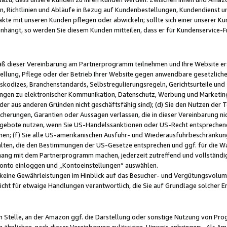
, Richtlinien und Abläufe in Bezug auf Kundenbestellungen, Kundendienst 
kte mit unseren Kunden pflegen oder abwickeln; sollte sich einer unserer Ku
nhängt, so werden Sie diesem Kunden mitteilen, dass er für Kundenservic
emäß dieser Vereinbarung am Partnerprogramm teilnehmen und Ihre Website er
ellung, Pflege oder der Betrieb Ihrer Website gegen anwendbare gesetzlich
skodizes, Branchenstandards, Selbstregulierungsregeln, Gerichtsurteile und 
ngen zu elektronischer Kommunikation, Datenschutz, Werbung und Marketing)
 oder aus anderen Gründen nicht geschäftsfähig sind); (d) Sie den Nutzen de
cherungen, Garantien oder Aussagen verlassen, die in dieser Vereinbarung nich
gebote nutzen, wenn Sie US-Handelssanktionen oder US-Recht entsprechen
men; (f) Sie alle US-amerikanischen Ausfuhr- und Wiederausfuhrbeschränkun
ten, die den Bestimmungen der US-Gesetze entsprechen und ggf. für die Wa
hang mit dem Partnerprogramm machen, jederzeit zutreffend und vollständig 
 Konto einloggen und „Kontoeinstellungen“ auswählen.
keine Gewährleistungen im Hinblick auf das Besucher- und Vergütungsvolu
icht für etwaige Handlungen verantwortlich, die Sie auf Grundlage solcher
en Stelle, an der Amazon ggf. die Darstellung oder sonstige Nutzung von Pr
 ähnlichen, nach dieser Vereinbarung zulässigen, Hinweis anbringen: „Als Ama