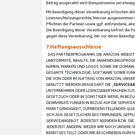
Betrag ausgezahlt wird (beispielsweise um etwai
Mit Beendigung dieser Vereinbarung erlöschen alle
Lizenzen/Nutzungsrechte; hiervon ausgenommen sind
Pflichten der Parteien sowie ggf. entstandene, ab
Die Beendigung dieser Vereinbarung befreit die P
gegen diese Vereinbarung, der vor deren Beendi
7.Haftungsausschlüsse
DAS PARTNERPROGRAMM, DIE AMAZON-WEBSITE,
LINKFORMATE, INHALTE, DIE ANWENDUNGSPRO
NAMEN, MARKEN UND LOGOS SOWIE DIE DOMAIN
GESAMTE TECHNOLOGIE, SOFTWARE SOWIE FUNKT
DIE VON ODER IM AUFTRAG VON AMAZON, UNS
GENUTZT WERDEN (INSGESAMT DIE „
SERVICEA
UNTERNEHMEN ODER LIZENZGEBER MACHEN ZUSI
GESETZLICH ODER IN SONSTIGER WEISE, IN BE
GEWÄHRLEISTUNGEN IN BEZUG AUF DIE SERVICE
MARKTGÄNGIGKEIT, ZUFRIEDENSTELLENDER QUA
SICH AUS GESETZLICHEN BESTIMMUNGEN, GEPFL
SERVICEANGEBOT JEDERZEIT BEENDEN BZW. DIE
JEDERZEIT ÄNDERN. WEDER WIR NOCH UNSERE 
BEREITGESTELLT ODER WIE BESCHRIEBEN DURC