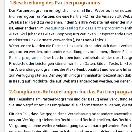
1.Beschreibung des Partnerprogramms
Das Partnerprogramm ermöglicht Ihnen, mit Ihrer Website, Ihren nutzer
(nur verfügbar für Partner, die eine Partner-ID für die Amazon UK We
„
Website
“) Geld zu verdienen, indem Sie Ihre Website mit einer der in
ist, einer anderen im
Vergütungskatalog für das Partnerprogramm
enth
Alexa Skill (über das Alexa Shopping Kit) verlinken. Entsprechende Lin
markierten Link-Formate verwenden („
Partner-Links
“).
Wenn unsere Kunden die Partner-Links anklicken oder sich damit verbi
angeboten werden, oder andere Handlungen vornehmen, können Sie eine
Partnerprogramm
näher beschrieben (und vorbehaltlich der dort festg
Produkte oder Leistungen können wir Ihnen Daten, Bilder, Texte, Linkfo
für Anwendungsprogramme, die Alexa-Funktionalität und weitere Inf
zur Verfügung stellen. Der Begriff „Programminhalte“ bezieht sich dabe
in Bezug auf Produkte, die auf Websites angeboten werden, bei denen 
2.Compliance-Anforderungen für das Partnerprog
Ihre Teilnahme am Partnerprogramm und der Bezug einer Vergütung setz
Sie sind verpflichtet, uns umgehend alle Informationen zu geben, die w
Für den Fall, dass Sie gegen diese Vereinbarung oder andere anwendba
uns zur Verfügung stehenden Rechten und Rechtsbehelfen, das Recht vo
Vergütungen ohne weitere Ankündigung (soweit nach geltendem Recht z
entsprechende Vergütungen zu haben) und zwar unabhängig davon, ob 