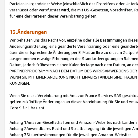
Parteien in irgendeiner Weise (einschließlich des Ergreifens oder Unt
veranlasst oder verpflichtet wird, die mit US-Gesetzen, Vorschriften,
für eine der Parteien dieser Vereinbarung gelten.
13.Änderungen
Wir behalten uns das Recht vor, einzelne oder alle Bestimmungen diese
Änderungsmitteilung, eine geänderte Vereinbarung oder eine geänderte 
über die entsprechende Änderung per E-Mail an Ihre zu diesem Zeitpun
ausgenommen etwaige Erhöhungen der Standardvergütung im Rahmen
Datum, jedoch frühestens sieben Kalendertage nach dem Datum, an de
PARTNERPROGRAMM NACH DEM DATUM DES WIRKSAMWERDENS DER Ä
WENN SIE MIT EINER ÄNDERUNG NICHT EINVERSTANDEN SIND, HABEN S
KÜNDIGEN.
Wenn Sie diese Vereinbarung mit Amazon France Services SAS geschlo
gelten zukünftige Änderungen an dieser Vereinbarung für Sie und Ama
Core S.à r.l. bezieht.
Anhang 1Amazon-Gesellschaften und Amazon-Websites nach Ländern
Anhang 2Anwendbares Recht und Streitbeilegung für die jeweiligen 
Anhang 3Steuerbestimmungen für die jeweiligen Amazon-Websites