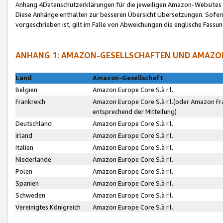
Anhang 4Datenschutzerklärungen für die jeweiligen Amazon-Websites
Diese Anhänge enthalten zur besseren Übersicht Übersetzungen. Sofe
vorgeschrieben ist, gilt im Falle von Abweichungen die englische Fass
ANHANG 1: AMAZON-GESELLSCHAFTEN UND AMAZO
Land
Amazon-Gesellschaft
Belgien
Amazon Europe Core S.à r.l.
Frankreich
Amazon Europe Core S.à r.l.(oder Amazon Fr
entsprechend der Mitteilung)
Deutschland
Amazon Europe Core S.à r.l.
Irland
Amazon Europe Core S.à r.l.
Italien
Amazon Europe Core S.à r.l.
Niederlande
Amazon Europe Core S.à r.l.
Polen
Amazon Europe Core S.à r.l.
Spanien
Amazon Europe Core S.à r.l.
Schweden
Amazon Europe Core S.à r.l.
Vereinigtes Königreich
Amazon Europe Core S.à r.l.