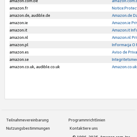
amazon.com.be
amazon.com.b
amazon.fr
Notice:Protec
amazon.de, audible.de
Amazon.de Da
amazon.ie
Amazon.ie Pri
amazon.it
Amazon.it Inf
amazon.nl
Amazon.nl Pri
amazon.pl
Informacja O
amazon.es
Aviso de Priv
amazon.se
Integritetsm
amazon.co.uk, audible.co.uk
Amazon.co.uk 
Teilnahmevereinbarung
Programmrichtlinien
Nutzungsbestimmungen
Kontaktiere uns