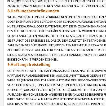
BESTIMMUNG DIESES ARTIKELS 7 BEGRÜNDET EINEN AUSSCHLUSS 
ZUSICHERUNGEN, DIE NACH DEN ANWENDBAREN GESETZLICHEN BE
8.Haftungsbeschränkungen
WEDER WIR NOCH UNSERE VERBUNDENEN UNTERNEHMEN ODER LIZEN
ODER EXEMPLARISCHE SCHÄDEN ODER SCHÄDEN AUFGRUND ENTGANG
NUTZUNGSAUSFALL ODER DATENVERLUST, DIE IM ZUSAMMENHANG MI
DES AUFTRETENS SOLCHER SCHÄDEN HINGEWIESEN WURDEN. FERN
SERVICEANGEBOTEN MAXIMAL DER HÖHE DES GESAMTBETRAGS DER 
ZEITPUNKT DES EREIGNISSES, DAS ZU DEM ZULETZT ENTSTANDENE
ZAHLENDEN VERGÜTUNGEN. SIE VERZICHTEN HIERMIT AUF ETWAIGE 
AUF ERFÜLLUNGSKLAGE, UNTERLASSUNGSKLAGE ODER ANDERE RECHT
DIESES ABSATZES BEGRÜNDET EINE EINSCHRÄNKUNG VON HAFTUNG
EINGESCHRÄNKT WERDEN KÖNNEN.
9.Haftungsfreistellung
SOFERN UND SOWEIT EIN HAFTUNGSAUSSCHLUSS NACH DEN ANWENDB
HAFTUNG FÜR ANGELEGENHEITEN AUS, DIE UNMITTELBAR ODER MITT
WEBSITE (EINSCHLIESSLICH IHRER NUTZUNG DER SERVICEANGEBOTE)
VERPFLICHTEN SICH, UNS, UNSERE VERBUNDENEN UNTERNEHMEN UN
(OFFICERS), ORGANMITGLIEDER (DIRECTORS) UND VERTRETER VON 
AUSLAGEN (EINSCHLIESSLICH ANGEMESSENER ANWALTSGEBÜHREN) FR
IHRER WEBSITE BZW. AUF IHRER WEBSITE ERSCHEINENDEM MATERIAL
MATERIALS MIT ANDEREN APPLIKATIONEN, INHALTEN ODER PROZESSE