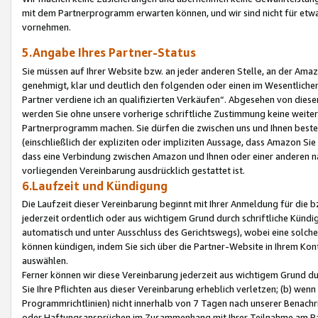
mit dem Partnerprogramm erwarten können, und wir sind nicht für etwa
vornehmen.
5.Angabe Ihres Partner-Status
Sie müssen auf Ihrer Website bzw. an jeder anderen Stelle, an der Am
genehmigt, klar und deutlich den folgenden oder einen im Wesentlichen
Partner verdiene ich an qualifizierten Verkäufen“. Abgesehen von die
werden Sie ohne unsere vorherige schriftliche Zustimmung keine weite
Partnerprogramm machen. Sie dürfen die zwischen uns und Ihnen best
(einschließlich der expliziten oder impliziten Aussage, dass Amazon Si
dass eine Verbindung zwischen Amazon und Ihnen oder einer anderen natü
vorliegenden Vereinbarung ausdrücklich gestattet ist.
6.Laufzeit und Kündigung
Die Laufzeit dieser Vereinbarung beginnt mit Ihrer Anmeldung für die 
jederzeit ordentlich oder aus wichtigem Grund durch schriftliche Kündi
automatisch und unter Ausschluss des Gerichtswegs), wobei eine solch
können kündigen, indem Sie sich über die Partner-Website in Ihrem Ko
auswählen.
Ferner können wir diese Vereinbarung jederzeit aus wichtigem Grund dur
Sie Ihre Pflichten aus dieser Vereinbarung erheblich verletzen; (b) wen
Programmrichtlinien) nicht innerhalb von 7 Tagen nach unserer Benachr
oder Haftungsansprüchen im Zusammenhang mit Ihrer Teilnahme am Pa