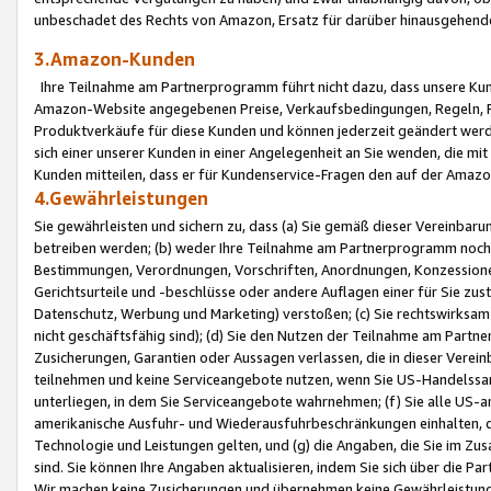
unbeschadet des Rechts von Amazon, Ersatz für darüber hinausgehen
3.Amazon-Kunden
Ihre Teilnahme am Partnerprogramm führt nicht dazu, dass unsere Kun
Amazon-Website angegebenen Preise, Verkaufsbedingungen, Regeln, Ri
Produktverkäufe für diese Kunden und können jederzeit geändert werde
sich einer unserer Kunden in einer Angelegenheit an Sie wenden, die 
Kunden mitteilen, dass er für Kundenservice-Fragen den auf der Ama
4.Gewährleistungen
Sie gewährleisten und sichern zu, dass (a) Sie gemäß dieser Vereinba
betreiben werden; (b) weder Ihre Teilnahme am Partnerprogramm noch d
Bestimmungen, Verordnungen, Vorschriften, Anordnungen, Konzessionen,
Gerichtsurteile und -beschlüsse oder andere Auflagen einer für Sie zu
Datenschutz, Werbung und Marketing) verstoßen; (c) Sie rechtswirksam 
nicht geschäftsfähig sind); (d) Sie den Nutzen der Teilnahme am Partne
Zusicherungen, Garantien oder Aussagen verlassen, die in dieser Verein
teilnehmen und keine Serviceangebote nutzen, wenn Sie US-Handelssa
unterliegen, in dem Sie Serviceangebote wahrnehmen; (f) Sie alle US
amerikanische Ausfuhr- und Wiederausfuhrbeschränkungen einhalten, 
Technologie und Leistungen gelten, und (g) die Angaben, die Sie im 
sind. Sie können Ihre Angaben aktualisieren, indem Sie sich über die 
Wir machen keine Zusicherungen und übernehmen keine Gewährleistun