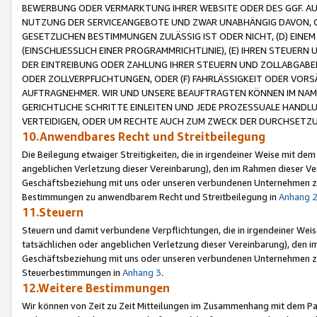
BEWERBUNG ODER VERMARKTUNG IHRER WEBSITE ODER DES GGF. AUF 
NUTZUNG DER SERVICEANGEBOTE UND ZWAR UNABHÄNGIG DAVON, O
GESETZLICHEN BESTIMMUNGEN ZULÄSSIG IST ODER NICHT, (D) EINE
(EINSCHLIESSLICH EINER PROGRAMMRICHTLINIE), (E) IHREN STEUER
DER EINTREIBUNG ODER ZAHLUNG IHRER STEUERN UND ZOLLABGAB
ODER ZOLLVERPFLICHTUNGEN, ODER (F) FAHRLÄSSIGKEIT ODER VORS
AUFTRAGNEHMER. WIR UND UNSERE BEAUFTRAGTEN KÖNNEN IM NAME
GERICHTLICHE SCHRITTE EINLEITEN UND JEDE PROZESSUALE HAND
VERTEIDIGEN, ODER UM RECHTE AUCH ZUM ZWECK DER DURCHSETZU
10.Anwendbares Recht und Streitbeilegung
Die Beilegung etwaiger Streitigkeiten, die in irgendeiner Weise mit de
angeblichen Verletzung dieser Vereinbarung), den im Rahmen dieser Ve
Geschäftsbeziehung mit uns oder unseren verbundenen Unternehmen zu
Bestimmungen zu anwendbarem Recht und Streitbeilegung in
Anhang 
11.Steuern
Steuern und damit verbundene Verpflichtungen, die in irgendeiner Wei
tatsächlichen oder angeblichen Verletzung dieser Vereinbarung), den 
Geschäftsbeziehung mit uns oder unseren verbundenen Unternehmen z
Steuerbestimmungen in
Anhang 3
.
12.Weitere Bestimmungen
Wir können von Zeit zu Zeit Mitteilungen im Zusammenhang mit dem Par