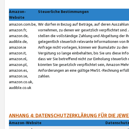
Amazon-
Steuerliche Bestimmungen
Website
amazon.com.be,
Wir dürfen in Bezug auf Beträge, auf deren Auszahlun
amazon.fr,
vornehmen, zu denen wir gesetzlich verpflichtet sind
amazon.de,
stellen die vollständige Zahlung und Abgeltung der 
audible.de,
gelegentlich steuerlich relevante Informationen von I
amazon.ie
Anfrage nicht vorlegen, können wir (kumulativ zu de
amazon.it,
Vergütung so lange einbehalten, bis Sie uns diese Inf
amazon.nl,
dass wir Sie betreffend nicht zur Einholung steuerlich 
amazon.pl,
könnten Sie gesetzlich verpflichtet sein, Amazon Meh
amazon.es,
Anforderungen an eine gültige MwSt.-Rechnung erfüllt
amazon.se,
zahlen.
amazon.co.uk,
audible.co.uk
ANHANG 4: DATENSCHUTZERKLÄRUNG FÜR DIE JEWE
Amazon-Website
Datenschutz