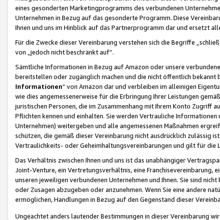
eines gesonderten Marketingprogramms des verbundenen Unternehmens
Unternehmen in Bezug auf das gesonderte Programm. Diese Vereinbarung
Ihnen und uns im Hinblick auf das Partnerprogramm dar und ersetzt al
Für die Zwecke dieser Vereinbarung verstehen sich die Begriffe „schließ
von „jedoch nicht beschränkt auf“.
Sämtliche Informationen in Bezug auf Amazon oder unsere verbunde
bereitstellen oder zugänglich machen und die nicht öffentlich bekannt bz
Informationen
“ von Amazon dar und verbleiben im alleinigen Eigent
wie dies angemessenerweise für die Erbringung Ihrer Leistungen gemäß d
juristischen Personen, die im Zusammenhang mit Ihrem Konto Zugriff au
Pflichten kennen und einhalten. Sie werden Vertrauliche Informationen 
Unternehmen) weitergeben und alle angemessenen Maßnahmen ergreifen
schützen, die gemäß dieser Vereinbarung nicht ausdrücklich zulässig is
Vertraulichkeits- oder Geheimhaltungsvereinbarungen und gilt für die
Das Verhältnis zwischen Ihnen und uns ist das unabhängiger Vertragspa
Joint-Venture, ein Vertretungsverhältnis, eine Franchisevereinbarung, 
unseren jeweiligen verbundenen Unternehmen und Ihnen. Sie sind ni
oder Zusagen abzugeben oder anzunehmen. Wenn Sie eine andere natürli
ermöglichen, Handlungen in Bezug auf den Gegenstand dieser Vereinbar
Ungeachtet anders lautender Bestimmungen in dieser Vereinbarung wird