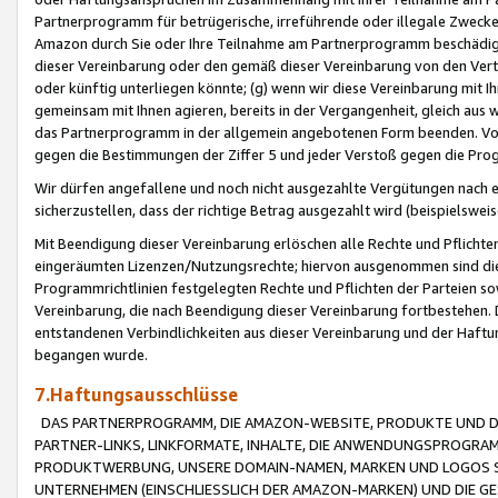
Partnerprogramm für betrügerische, irreführende oder illegale Zwecke
Amazon durch Sie oder Ihre Teilnahme am Partnerprogramm beschädig
dieser Vereinbarung oder den gemäß dieser Vereinbarung von den Vertr
oder künftig unterliegen könnte; (g) wenn wir diese Vereinbarung mit I
gemeinsam mit Ihnen agieren, bereits in der Vergangenheit, gleich aus
das Partnerprogramm in der allgemein angebotenen Form beenden. Vors
gegen die Bestimmungen der Ziffer 5 und jeder Verstoß gegen die Prog
Wir dürfen angefallene und noch nicht ausgezahlte Vergütungen nach 
sicherzustellen, dass der richtige Betrag ausgezahlt wird (beispielsw
Mit Beendigung dieser Vereinbarung erlöschen alle Rechte und Pflichte
eingeräumten Lizenzen/Nutzungsrechte; hiervon ausgenommen sind die in 
Programmrichtlinien festgelegten Rechte und Pflichten der Parteien sow
Vereinbarung, die nach Beendigung dieser Vereinbarung fortbestehen. D
entstandenen Verbindlichkeiten aus dieser Vereinbarung und der Haft
begangen wurde.
7.Haftungsausschlüsse
DAS PARTNERPROGRAMM, DIE AMAZON-WEBSITE, PRODUKTE UND DI
PARTNER-LINKS, LINKFORMATE, INHALTE, DIE ANWENDUNGSPROGR
PRODUKTWERBUNG, UNSERE DOMAIN-NAMEN, MARKEN UND LOGOS S
UNTERNEHMEN (EINSCHLIESSLICH DER AMAZON-MARKEN) UND DIE GE