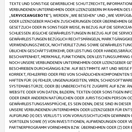
TEXTE UND SONSTIGE GEWERBLICHE SCHUTZRECHTE, INFORMATIONE
VERBUNDENEN UNTERNEHMEN ODER LIZENZGEBERN IM RAHMEN DES
„
SERVICEANGEBOTE
“), WERDEN „WIE BESEHEN“ UND „WIE VERFÜ
ODER LIZENZGEBER MACHEN ZUSICHERUNGEN ODER ÜBERNEHMEN GEW
GESETZLICH ODER IN SONSTIGER WEISE, IN BEZUG AUF DIE SERVI
SCHLIESSEN JEGLICHE GEWÄHRLEISTUNGEN IN BEZUG AUF DIE SERVI
GEWÄHRLEISTUNGEN BEZÜGLICH RECHTSMÄNGELN, MARKTGÄNGIGKEIT
VERWENDUNGSZWECK, NICHTVERLETZUNG SOWIE GEWÄHRLEISTUNGEN 
ÜBLICHEN GESCHÄFTSVERKEHR, DER LEISTUNG ODER HANDELSBRÄUCH
BESCHAFFENHEIT, MERKMALE, FUNKTIONEN, DEN LEISTUNGSUMFANG 
NOCH UNSERE VERBUNDENEN UNTERNEHMEN ODER LIZENZGEBER GEWÄ
BESCHRIEBEN DURCHGÄNGIG BZW. AUF BESTIMMTE ART UND WEISE
KORREKT, FEHLERFREI ODER FREI VON SCHÄDLICHEN KOMPONENTEN
HAFTEN FÜR: (A) FEHLER, UNGENAUIGKEITEN, VIREN, SCHADSOFTW
SYSTEMABSTÜRZE; ODER (B) UNBERECHTIGTE ZUGRIFFE AUF BZW. 
WEBSITE ODER VON DATEN, BILDERN, TEXTEN ODER SONSTIGEN INF
ODER EINER ANDEREN NATÜRLICHEN ODER JURISTISCHEN PERSON OD
GEWÄHRLEISTUNGSANSPRÜCHE, ES SEIN DENN, DIESE SIND IN DIES
UNSERE VERBUNDENEN UNTERNEHMEN ODER LIZENZGEBER FÜR EN
AUFGRUND (X) DES VERLUSTS VON VORAUSSICHTLICHEN GEWINNEN
VORTEILEN SOWIE (Y) VON INVESTITIONEN, AUFWENDUNGEN ODER VE
PARTNERPROGRAMM VORNEHMEN BZW. ÜBERNEHMEN ODER (Z) DER 