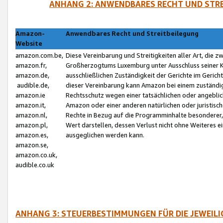
ANHANG 2: ANWENDBARES RECHT UND STRE
Amazon-
Anwendbares Recht und Streitbeilegung
Website
amazon.com.be,
Diese Vereinbarung und Streitigkeiten aller Art, die 
amazon.fr,
Großherzogtums Luxemburg unter Ausschluss seiner Kol
amazon.de,
ausschließlichen Zuständigkeit der Gerichte im Geri
audible.de,
dieser Vereinbarung kann Amazon bei einem zuständig
amazon.ie
Rechtsschutz wegen einer tatsächlichen oder angebli
amazon.it,
Amazon oder einer anderen natürlichen oder juristisc
amazon.nl,
Rechte in Bezug auf die Programminhalte besonderer,
amazon.pl,
Wert darstellen, dessen Verlust nicht ohne Weiteres e
amazon.es,
ausgeglichen werden kann.
amazon.se,
amazon.co.uk,
audible.co.uk
ANHANG 3: STEUERBESTIMMUNGEN FÜR DIE JEWEIL