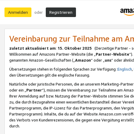
Anmelden
Registrieren
oder
Vereinbarung zur Teilnahme am 
zuletzt aktualisiert am
:
15. Oktober 2025
(Derzeitige Partner - 
Willkommen auf Amazons Partner-Website (die „
Partner-Website
“)
genannten Amazon-Gesellschaften („
Amazon
“ oder „
uns
“ oder ähnli
Übersetzungen stehen in folgenden Sprachen zur Verfügung :
Englisch
,
den Übersetzungen gilt die englische Fassung.
Natürliche oder juristische Personen, die an unserem Marketing-Partn
oder ein „
Partner
“), müssen die Vereinbarung zur Teilnahme am Ama
Ihrer Anmeldung auf bzw. Nutzung der Partner-Website stimmen Sie die
zu, die durch Bezugnahme einen wesentlichen Bestandteil dieser Verei
Partnerprogramm, die IP-Lizenz für das Partnerprogramm, den Vergütu
Partnerprogramm). Inhalte, die du auf der Website Amazon.com veröffe
des Verbots von Kundenrezensionen, die gegen eine Vergütung erstellt, 
durch.