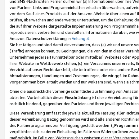
und SMS-Nachrichten. Ferner dürfen wir (a) Informationen über Ihre We
von Partner-Links und Programminhalten erhalten überwachen, aufzei
vor dem Kauf eines Produkts auf der Amazon-Website über einen auf Ih
prüfen, überwachen und anderweitig untersuchen, um die Einhaltung dies
die auf Ihrer Website dargestellte Implementierung von Programminhalt
reproduzieren, verbreiten und darstellen. Informationen darüber, wie w
Amazon-Datenschutzerklärung in
Anhang 4
.
Sie bestätigen und sind damit einverstanden, dass (a) wir und unsere 
(Traffic) anregen können, zu Bedingungen, die von den in dieser Vere
Unternehmen jederzeit (unmittelbar oder mittelbar) Websites oder Appl
Ihrer Website im Wettbewerb stehen, (c) ein Versäumnis unsererseits, I
Verzicht auf unser Recht darstellt, die betroffene oder eine andere B
Aktualisierungen, Handlungen und Zustimmungen, die wir ggf. im Rahme
vorgenommen bzw. erteilt werden und nur wirksam sind, wenn sie schri
Ohne die ausdrückliche vorherige schriftliche Zustimmung von Amazon
abtreten. Vorbehaltlich dieser Einschränkung ist diese Vereinbarung f
rechtlich bindend, gegenüber den Parteien und ihren jeweiligen Rech
Diese Vereinbarung umfasst die jeweils aktuellste Fassung aller Richtli
dieser Vereinbarung Bezug genommen wird und alle anderen Richtlinie
des Partnerprogramms zur Verfügung gestellt werden („
Programmric
verpflichten sich zu deren Einhaltung. Im Falle von Widersprüchen zwi
maßgeblich. Im Falle von Widersprüchen zwischen dieser Vereinbarun