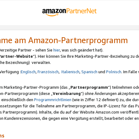
nahme am Amazon-Partnerprogramm
rzeitige Partner - sehen Sie
hier
, was sich geändert hat).
Partner-Website
“). Hier können Sie Ihre Marketing-Partner-Beziehung zu d
iche Bezeichnung) verwalten.
Verfügung :
Englisch
,
Französisch
,
Italienisch
,
Spanisch
und
Polnisch
. Im Fall
erem Marketing-Partner-Programm (das „
Partnerprogramm
“) teilnehmen od
on-Partnerprogramm (diese „
Vereinbarung
“) ohne Änderungen akzeptieren
 einschließlich den
Programmrichtlinien
(wie in Ziffer 12 definiert) zu, die 
raussetzungen für die Teilnahme am Partnerprogramm, die IP-Lizenz für das
s Partnerprogramm). Inhalte, die du auf der Website Amazon.com veröffentl
n Kundenrezensionen, die gegen eine Vergütung erstellt, bearbeitet oder ent
mms