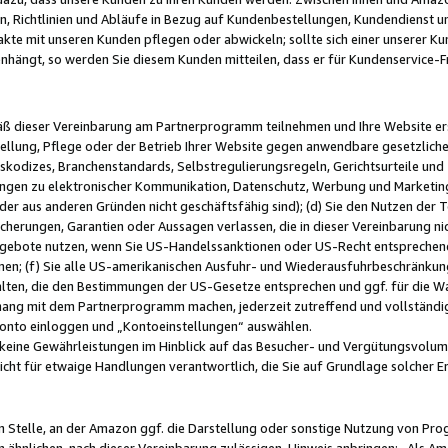
, Richtlinien und Abläufe in Bezug auf Kundenbestellungen, Kundendienst 
kte mit unseren Kunden pflegen oder abwickeln; sollte sich einer unserer Ku
nhängt, so werden Sie diesem Kunden mitteilen, dass er für Kundenservic
emäß dieser Vereinbarung am Partnerprogramm teilnehmen und Ihre Website er
ellung, Pflege oder der Betrieb Ihrer Website gegen anwendbare gesetzlich
skodizes, Branchenstandards, Selbstregulierungsregeln, Gerichtsurteile und 
ngen zu elektronischer Kommunikation, Datenschutz, Werbung und Marketing)
 oder aus anderen Gründen nicht geschäftsfähig sind); (d) Sie den Nutzen de
cherungen, Garantien oder Aussagen verlassen, die in dieser Vereinbarung nich
gebote nutzen, wenn Sie US-Handelssanktionen oder US-Recht entsprechen
men; (f) Sie alle US-amerikanischen Ausfuhr- und Wiederausfuhrbeschränkun
ten, die den Bestimmungen der US-Gesetze entsprechen und ggf. für die Wa
hang mit dem Partnerprogramm machen, jederzeit zutreffend und vollständig 
 Konto einloggen und „Kontoeinstellungen“ auswählen.
keine Gewährleistungen im Hinblick auf das Besucher- und Vergütungsvolu
icht für etwaige Handlungen verantwortlich, die Sie auf Grundlage solcher
en Stelle, an der Amazon ggf. die Darstellung oder sonstige Nutzung von Pr
 ähnlichen, nach dieser Vereinbarung zulässigen, Hinweis anbringen: „Als Ama