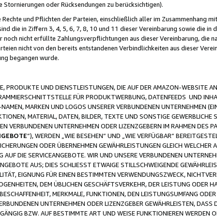
ge Stornierungen oder Rücksendungen zu berücksichtigen).
 Rechte und Pflichten der Parteien, einschließlich aller im Zusammenhang m
 die in Ziffern 3, 4, 5, 6, 7, 8, 10 und 11 dieser Vereinbarung sowie die in
er noch nicht erfüllte Zahlungsverpflichtungen aus dieser Vereinbarung, die
arteien nicht von den bereits entstandenen Verbindlichkeiten aus dieser Ver
gung begangen wurde.
 PRODUKTE UND DIENSTLEISTUNGEN, DIE AUF DER AMAZON-WEBSITE AN
GRAMMIERSCHNITTSTELLE FÜR PRODUKTWERBUNG, DATENFEEDS UND INH
-NAMEN, MARKEN UND LOGOS UNSERER VERBUNDENEN UNTERNEHMEN (EIN
IONEN, MATERIAL, DATEN, BILDER, TEXTE UND SONSTIGE GEWERBLICHE 
EREN VERBUNDENEN UNTERNEHMEN ODER LIZENZGEBERN IM RAHMEN DES 
NGEBOTE
“), WERDEN „WIE BESEHEN“ UND „WIE VERFÜGBAR“ BEREITGEST
CHERUNGEN ODER ÜBERNEHMEN GEWÄHRLEISTUNGEN GLEICH WELCHER AR
ZUG AUF DIE SERVICEANGEBOTE. WIR UND UNSERE VERBUNDENEN UNTERNEH
ANGEBOTE AUS; DIES SCHLIESST ETWAIGE STILLSCHWEIGENDE GEWÄHRLE
LITÄT, EIGNUNG FÜR EINEN BESTIMMTEN VERWENDUNGSZWECK, NICHTVER
OGENHEITEN, DEM ÜBLICHEN GESCHÄFTSVERKEHR, DER LEISTUNG ODER H
 BESCHAFFENHEIT, MERKMALE, FUNKTIONEN, DEN LEISTUNGSUMFANG ODER
VERBUNDENEN UNTERNEHMEN ODER LIZENZGEBER GEWÄHRLEISTEN, DASS D
HGÄNGIG BZW. AUF BESTIMMTE ART UND WEISE FUNKTIONIEREN WERDEN 