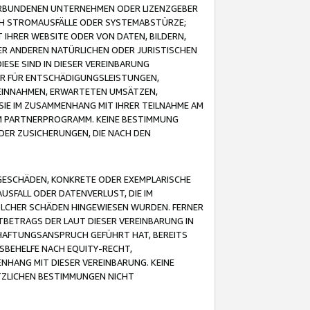
VERBUNDENEN UNTERNEHMEN ODER LIZENZGEBER
ICH STROMAUSFÄLLE ODER SYSTEMABSTÜRZE;
IHRER WEBSITE ODER VON DATEN, BILDERN,
ER ANDEREN NATÜRLICHEN ODER JURISTISCHEN
ESE SIND IN DIESER VEREINBARUNG
R FÜR ENTSCHÄDIGUNGSLEISTUNGEN,
EINNAHMEN, ERWARTETEN UMSÄTZEN,
SIE IM ZUSAMMENHANG MIT IHRER TEILNAHME AM
M PARTNERPROGRAMM. KEINE BESTIMMUNG
DER ZUSICHERUNGEN, DIE NACH DEN
GESCHÄDEN, KONKRETE ODER EXEMPLARISCHE
SFALL ODER DATENVERLUST, DIE IM
OLCHER SCHÄDEN HINGEWIESEN WURDEN. FERNER
BETRAGS DER LAUT DIESER VEREINBARUNG IN
HAFTUNGSANSPRUCH GEFÜHRT HAT, BEREITS
SBEHELFE NACH EQUITY-RECHT,
NHANG MIT DIESER VEREINBARUNG. KEINE
TZLICHEN BESTIMMUNGEN NICHT