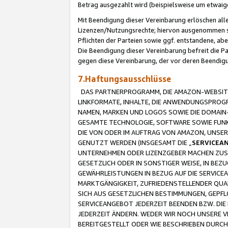
Betrag ausgezahlt wird (beispielsweise um etwai
Mit Beendigung dieser Vereinbarung erlöschen alle
Lizenzen/Nutzungsrechte; hiervon ausgenommen sind
Pflichten der Parteien sowie ggf. entstandene, ab
Die Beendigung dieser Vereinbarung befreit die P
gegen diese Vereinbarung, der vor deren Beendi
7.Haftungsausschlüsse
DAS PARTNERPROGRAMM, DIE AMAZON-WEBSITE,
LINKFORMATE, INHALTE, DIE ANWENDUNGSPRO
NAMEN, MARKEN UND LOGOS SOWIE DIE DOMAIN
GESAMTE TECHNOLOGIE, SOFTWARE SOWIE FUNKT
DIE VON ODER IM AUFTRAG VON AMAZON, UNS
GENUTZT WERDEN (INSGESAMT DIE „
SERVICEA
UNTERNEHMEN ODER LIZENZGEBER MACHEN ZUSI
GESETZLICH ODER IN SONSTIGER WEISE, IN BE
GEWÄHRLEISTUNGEN IN BEZUG AUF DIE SERVICE
MARKTGÄNGIGKEIT, ZUFRIEDENSTELLENDER QUA
SICH AUS GESETZLICHEN BESTIMMUNGEN, GEPFL
SERVICEANGEBOT JEDERZEIT BEENDEN BZW. DIE
JEDERZEIT ÄNDERN. WEDER WIR NOCH UNSERE 
BEREITGESTELLT ODER WIE BESCHRIEBEN DURC