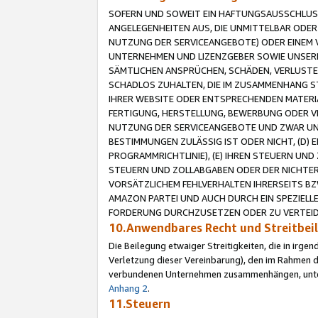
SOFERN UND SOWEIT EIN HAFTUNGSAUSSCHLUSS
ANGELEGENHEITEN AUS, DIE UNMITTELBAR ODER 
NUTZUNG DER SERVICEANGEBOTE) ODER EINEM V
UNTERNEHMEN UND LIZENZGEBER SOWIE UNSERE 
SÄMTLICHEN ANSPRÜCHEN, SCHÄDEN, VERLUSTE
SCHADLOS ZUHALTEN, DIE IM ZUSAMMENHANG STE
IHRER WEBSITE ODER ENTSPRECHENDEN MATERIA
FERTIGUNG, HERSTELLUNG, BEWERBUNG ODER VE
NUTZUNG DER SERVICEANGEBOTE UND ZWAR UN
BESTIMMUNGEN ZULÄSSIG IST ODER NICHT, (D) 
PROGRAMMRICHTLINIE), (E) IHREN STEUERN UN
STEUERN UND ZOLLABGABEN ODER DER NICHTER
VORSÄTZLICHEM FEHLVERHALTEN IHRERSEITS BZ
AMAZON PARTEI UND AUCH DURCH EIN SPEZIELL
FORDERUNG DURCHZUSETZEN ODER ZU VERTEIDI
10.Anwendbares Recht und Streitbe
Die Beilegung etwaiger Streitigkeiten, die in irg
Verletzung dieser Vereinbarung), den im Rahmen d
verbundenen Unternehmen zusammenhängen, unterl
Anhang 2
.
11.Steuern