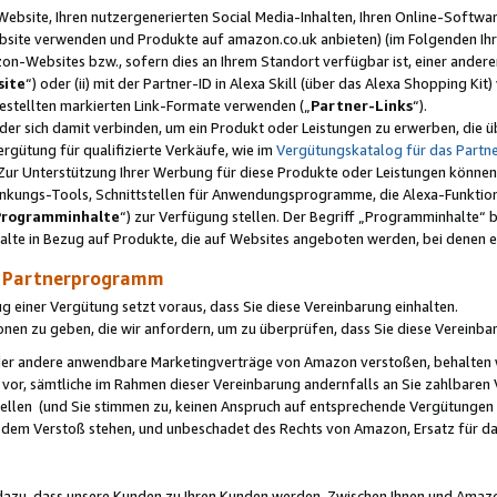
ebsite, Ihren nutzergenerierten Social Media-Inhalten, Ihren Online-Softwar
ebsite verwenden und Produkte auf amazon.co.uk anbieten) (im Folgenden Ihr
-Websites bzw., sofern dies an Ihrem Standort verfügbar ist, einer ander
ite
“) oder (ii) mit der Partner-ID in Alexa Skill (über das Alexa Shopping Ki
estellten markierten Link-Formate verwenden („
Partner-Links
“).
oder sich damit verbinden, um ein Produkt oder Leistungen zu erwerben, di
gütung für qualifizierte Verkäufe, wie im
Vergütungskatalog für das Part
Zur Unterstützung Ihrer Werbung für diese Produkte oder Leistungen können w
linkungs-Tools, Schnittstellen für Anwendungsprogramme, die Alexa-Funktion
Programminhalte
“) zur Verfügung stellen. Der Begriff „Programminhalte“ be
halte in Bezug auf Produkte, die auf Websites angeboten werden, bei denen 
as Partnerprogramm
einer Vergütung setzt voraus, dass Sie diese Vereinbarung einhalten.
ionen zu geben, die wir anfordern, um zu überprüfen, dass Sie diese Vereinba
oder andere anwendbare Marketingverträge von Amazon verstoßen, behalten w
 vor, sämtliche im Rahmen dieser Vereinbarung andernfalls an Sie zahlbare
tellen (und Sie stimmen zu, keinen Anspruch auf entsprechende Vergütungen
 dem Verstoß stehen, und unbeschadet des Rechts von Amazon, Ersatz für 
azu, dass unsere Kunden zu Ihren Kunden werden. Zwischen Ihnen und Amaz