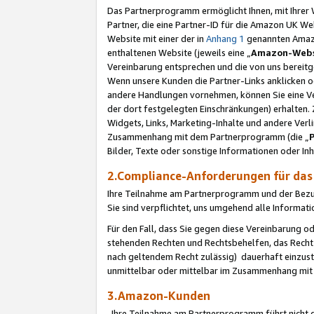
Das Partnerprogramm ermöglicht Ihnen, mit Ihrer W
Partner, die eine Partner-ID für die Amazon UK W
Website mit einer der in
Anhang 1
genannten Amazon
enthaltenen Website (jeweils eine „
Amazon-Webs
Vereinbarung entsprechen und die von uns bereitg
Wenn unsere Kunden die Partner-Links anklicken 
andere Handlungen vornehmen, können Sie eine Ver
der dort festgelegten Einschränkungen) erhalten. 
Widgets, Links, Marketing-Inhalte und andere Ver
Zusammenhang mit dem Partnerprogramm (die „
Bilder, Texte oder sonstige Informationen oder In
2.Compliance-Anforderungen für d
Ihre Teilnahme am Partnerprogramm und der Bezug 
Sie sind verpflichtet, uns umgehend alle Informat
Für den Fall, dass Sie gegen diese Vereinbarung 
stehenden Rechten und Rechtsbehelfen, das Recht
nach geltendem Recht zulässig) dauerhaft einzus
unmittelbar oder mittelbar im Zusammenhang mit
3.Amazon-Kunden
Ihre Teilnahme am Partnerprogramm führt nicht d