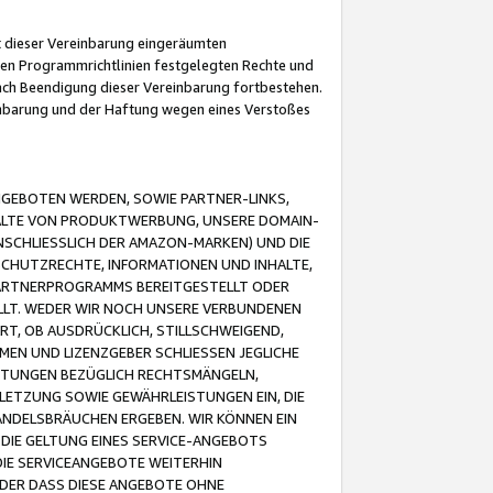
it dieser Vereinbarung eingeräumten
 den Programmrichtlinien festgelegten Rechte und
 nach Beendigung dieser Vereinbarung fortbestehen.
einbarung und der Haftung wegen eines Verstoßes
GEBOTEN WERDEN, SOWIE PARTNER-LINKS,
ALTE VON PRODUKTWERBUNG, UNSERE DOMAIN-
SCHLIESSLICH DER AMAZON-MARKEN) UND DIE
SCHUTZRECHTE, INFORMATIONEN UND INHALTE,
PARTNERPROGRAMMS BEREITGESTELLT ODER
ELLT. WEDER WIR NOCH UNSERE VERBUNDENEN
T, OB AUSDRÜCKLICH, STILLSCHWEIGEND,
MEN UND LIZENZGEBER SCHLIESSEN JEGLICHE
ISTUNGEN BEZÜGLICH RECHTSMÄNGELN,
LETZUNG SOWIE GEWÄHRLEISTUNGEN EIN, DIE
ANDELSBRÄUCHEN ERGEBEN. WIR KÖNNEN EIN
 DIE GELTUNG EINES SERVICE-ANGEBOTS
IE SERVICEANGEBOTE WEITERHIN
ODER DASS DIESE ANGEBOTE OHNE