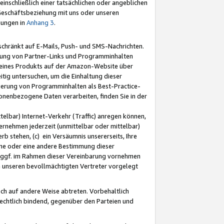
nschließlich einer tatsächlichen oder angeblichen
Geschäftsbeziehung mit uns oder unseren
mungen in
Anhang 3
.
schränkt auf E-Mails, Push- und SMS-Nachrichten.
ellung von Partner-Links und Programminhalten
 eines Produkts auf der Amazon-Website über
tig untersuchen, um die Einhaltung dieser
ntierung von Programminhalten als Best-Practice-
sonenbezogene Daten verarbeiten, finden Sie in der
telbar) Internet-Verkehr (Traffic) anregen können,
rnehmen jederzeit (unmittelbar oder mittelbar)
b stehen, (c) ein Versäumnis unsererseits, Ihre
fene oder eine andere Bestimmung dieser
r ggf. im Rahmen dieser Vereinbarung vornehmen
ch unseren bevollmächtigten Vertreter vorgelegt
ch auf andere Weise abtreten. Vorbehaltlich
rechtlich bindend, gegenüber den Parteien und