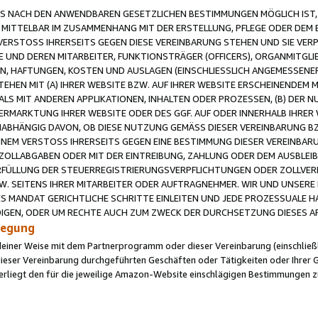
 NACH DEN ANWENDBAREN GESETZLICHEN BESTIMMUNGEN MÖGLICH IST, S
MITTELBAR IM ZUSAMMENHANG MIT DER ERSTELLUNG, PFLEGE ODER DEM BE
ERSTOSS IHRERSEITS GEGEN DIESE VEREINBARUNG STEHEN UND SIE VERP
UND DEREN MITARBEITER, FUNKTIONSTRÄGER (OFFICERS), ORGANMITGLI
N, HAFTUNGEN, KOSTEN UND AUSLAGEN (EINSCHLIESSLICH ANGEMESSENE
HEN MIT (A) IHRER WEBSITE BZW. AUF IHRER WEBSITE ERSCHEINENDEM M
LS MIT ANDEREN APPLIKATIONEN, INHALTEN ODER PROZESSEN, (B) DER 
RMARKTUNG IHRER WEBSITE ODER DES GGF. AUF ODER INNERHALB IHRER W
ABHÄNGIG DAVON, OB DIESE NUTZUNG GEMÄSS DIESER VEREINBARUNG B
EINEM VERSTOSS IHRERSEITS GEGEN EINE BESTIMMUNG DIESER VEREINBARU
D ZOLLABGABEN ODER MIT DER EINTREIBUNG, ZAHLUNG ODER DEM AUSBLEI
FÜLLUNG DER STEUERREGISTRIERUNGSVERPFLICHTUNGEN ODER ZOLLVERPF
W. SEITENS IHRER MITARBEITER ODER AUFTRAGNEHMER. WIR UND UNSERE
ES MANDAT GERICHTLICHE SCHRITTE EINLEITEN UND JEDE PROZESSUALE 
GEN, ODER UM RECHTE AUCH ZUM ZWECK DER DURCHSETZUNG DIESES AR
ilegung
endeiner Weise mit dem Partnerprogramm oder dieser Vereinbarung (einschließl
ieser Vereinbarung durchgeführten Geschäften oder Tätigkeiten oder Ihrer 
iegt den für die jeweilige Amazon-Website einschlägigen Bestimmungen z