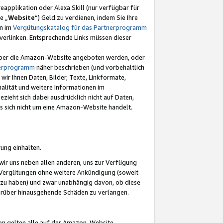
eapplikation oder Alexa Skill (nur verfügbar für
e „
Website
“) Geld zu verdienen, indem Sie Ihre
en im
Vergütungskatalog für das Partnerprogramm
t) verlinken. Entsprechende Links müssen dieser
e über die Amazon-Website angeboten werden, oder
nerprogramm
näher beschrieben (und vorbehaltlich
ir Ihnen Daten, Bilder, Texte, Linkformate,
alität und weitere Informationen im
zieht sich dabei ausdrücklich nicht auf Daten,
es sich nicht um eine Amazon-Website handelt.
rung einhalten.
ir uns neben allen anderen, uns zur Verfügung
n Vergütungen ohne weitere Ankündigung (soweit
 zu haben) und zwar unabhängig davon, ob diese
darüber hinausgehende Schäden zu verlangen.
on gelten alle auf der Amazon-Website