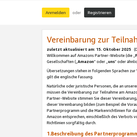
Anmelden
Registrieren
oder
Vereinbarung zur Teil
zuletzt aktualisiert am
:
15. Oktober 2025
(De
Willkommen auf Amazons Partner-Website (die „
Gesellschaften („
Amazon
“ oder „
uns
“ oder ähnl
Übersetzungen stehen in folgenden Sprachen zur 
gilt die englische Fassung.
Natürliche oder juristische Personen, die an uns
müssen die Vereinbarung zur Teilnahme am Amaz
Partner-Website stimmen Sie dieser Vereinbarung,
dieser Vereinbarung bilden (zum Beispiel die Vo
Partnerprogramm und die Markenrichtlinien für da
Amazon entsprechen, einschließlich des Verbots vo
Richtlinien sorgfältig durch.
1.Beschreibung des Partnerprogra