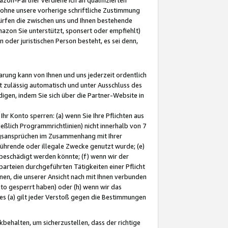
ohne unsere vorherige schriftliche Zustimmung
ürfen die zwischen uns und Ihnen bestehende
mazon Sie unterstützt, sponsert oder empfiehlt)
oder juristischen Person besteht, es sei denn,
arung kann von Ihnen und uns jederzeit ordentlich
t zulässig automatisch und unter Ausschluss des
gen, indem Sie sich über die Partner-Website in
hr Konto sperren: (a) wenn Sie Ihre Pflichten aus
eßlich Programmrichtlinien) nicht innerhalb von 7
ngsansprüchen im Zusammenhang mit Ihrer
ührende oder illegale Zwecke genutzt wurde; (e)
eschädigt werden könnte; (f) wenn wir der
rteien durchgeführten Tätigkeiten einer Pflicht
nen, die unserer Ansicht nach mit Ihnen verbunden
nto gesperrt haben) oder (h) wenn wir das
 (a) gilt jeder Verstoß gegen die Bestimmungen
ehalten, um sicherzustellen, dass der richtige