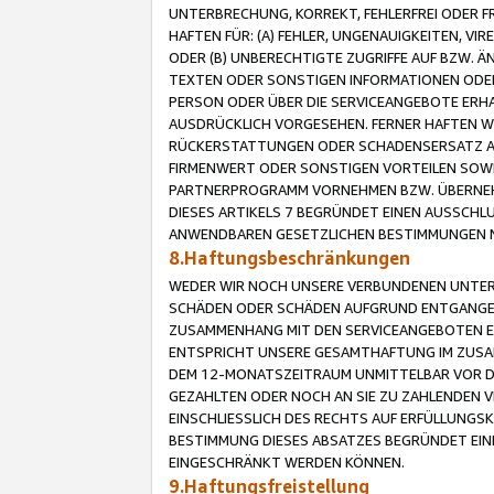
UNTERBRECHUNG, KORREKT, FEHLERFREI ODER 
HAFTEN FÜR: (A) FEHLER, UNGENAUIGKEITEN, 
ODER (B) UNBERECHTIGTE ZUGRIFFE AUF BZW. 
TEXTEN ODER SONSTIGEN INFORMATIONEN ODER 
PERSON ODER ÜBER DIE SERVICEANGEBOTE ERHA
AUSDRÜCKLICH VORGESEHEN. FERNER HAFTEN 
RÜCKERSTATTUNGEN ODER SCHADENSERSATZ AU
FIRMENWERT ODER SONSTIGEN VORTEILEN SOWIE
PARTNERPROGRAMM VORNEHMEN BZW. ÜBERNEHM
DIESES ARTIKELS 7 BEGRÜNDET EINEN AUSSCH
ANWENDBAREN GESETZLICHEN BESTIMMUNGEN 
8.Haftungsbeschränkungen
WEDER WIR NOCH UNSERE VERBUNDENEN UNTERN
SCHÄDEN ODER SCHÄDEN AUFGRUND ENTGANGENE
ZUSAMMENHANG MIT DEN SERVICEANGEBOTEN EN
ENTSPRICHT UNSERE GESAMTHAFTUNG IM ZUSAM
DEM 12-MONATSZEITRAUM UNMITTELBAR VOR DE
GEZAHLTEN ODER NOCH AN SIE ZU ZAHLENDEN V
EINSCHLIESSLICH DES RECHTS AUF ERFÜLLUNGS
BESTIMMUNG DIESES ABSATZES BEGRÜNDET EI
EINGESCHRÄNKT WERDEN KÖNNEN.
9.Haftungsfreistellung