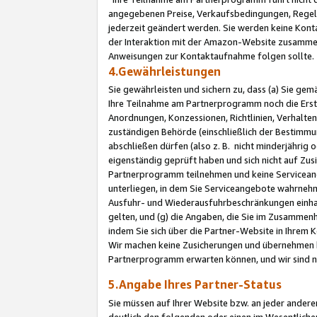
angegebenen Preise, Verkaufsbedingungen, Regeln
jederzeit geändert werden. Sie werden keine Konta
der Interaktion mit der Amazon-Website zusamme
Anweisungen zur Kontaktaufnahme folgen sollte.
4.Gewährleistungen
Sie gewährleisten und sichern zu, dass (a) Sie g
Ihre Teilnahme am Partnerprogramm noch die Erst
Anordnungen, Konzessionen, Richtlinien, Verhalten
zuständigen Behörde (einschließlich der Bestimmu
abschließen dürfen (also z. B. nicht minderjährig
eigenständig geprüft haben und sich nicht auf Zusi
Partnerprogramm teilnehmen und keine Servicean
unterliegen, in dem Sie Serviceangebote wahrneh
Ausfuhr- und Wiederausfuhrbeschränkungen einhal
gelten, und (g) die Angaben, die Sie im Zusammen
indem Sie sich über die Partner-Website in Ihrem
Wir machen keine Zusicherungen und übernehmen 
Partnerprogramm erwarten können, und wir sind n
5.Angabe Ihres Partner-Status
Sie müssen auf Ihrer Website bzw. an jeder ander
deutlich den folgenden oder einen im Wesentlichen