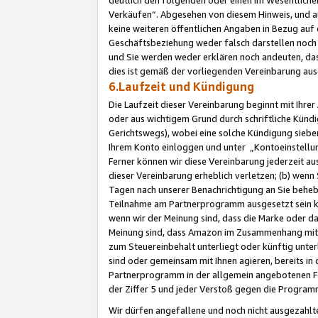
Verkäufen“. Abgesehen von diesem Hinweis, und a
keine weiteren öffentlichen Angaben in Bezug au
Geschäftsbeziehung weder falsch darstellen noch a
und Sie werden weder erklären noch andeuten, dass
dies ist gemäß der vorliegenden Vereinbarung ausd
6.Laufzeit und Kündigung
Die Laufzeit dieser Vereinbarung beginnt mit Ihre
oder aus wichtigem Grund durch schriftliche Kündi
Gerichtswegs), wobei eine solche Kündigung siebe
Ihrem Konto einloggen und unter „Kontoeinstellu
Ferner können wir diese Vereinbarung jederzeit aus
dieser Vereinbarung erheblich verletzen; (b) wenn
Tagen nach unserer Benachrichtigung an Sie behe
Teilnahme am Partnerprogramm ausgesetzt sein kö
wenn wir der Meinung sind, dass die Marke oder 
Meinung sind, dass Amazon im Zusammenhang mit d
zum Steuereinbehalt unterliegt oder künftig unter
sind oder gemeinsam mit Ihnen agieren, bereits in
Partnerprogramm in der allgemein angebotenen Fo
der Ziffer 5 und jeder Verstoß gegen die Programm
Wir dürfen angefallene und noch nicht ausgezahlt