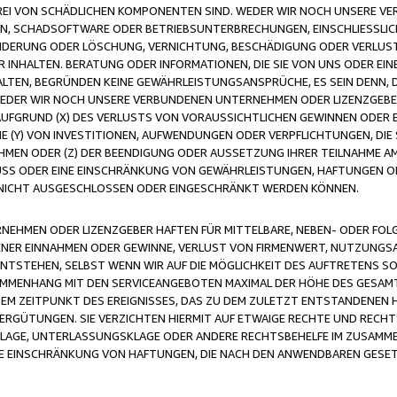
FREI VON SCHÄDLICHEN KOMPONENTEN SIND. WEDER WIR NOCH UNSERE 
VIREN, SCHADSOFTWARE ODER BETRIEBSUNTERBRECHUNGEN, EINSCHLIESSL
ÄNDERUNG ODER LÖSCHUNG, VERNICHTUNG, BESCHÄDIGUNG ODER VERLUST 
INHALTEN. BERATUNG ODER INFORMATIONEN, DIE SIE VON UNS ODER EIN
LTEN, BEGRÜNDEN KEINE GEWÄHRLEISTUNGSANSPRÜCHE, ES SEIN DENN, DI
WEDER WIR NOCH UNSERE VERBUNDENEN UNTERNEHMEN ODER LIZENZGEBE
FGRUND (X) DES VERLUSTS VON VORAUSSICHTLICHEN GEWINNEN ODER 
 (Y) VON INVESTITIONEN, AUFWENDUNGEN ODER VERPFLICHTUNGEN, DIE 
EN ODER (Z) DER BEENDIGUNG ODER AUSSETZUNG IHRER TEILNAHME A
LUSS ODER EINE EINSCHRÄNKUNG VON GEWÄHRLEISTUNGEN, HAFTUNGEN O
NICHT AUSGESCHLOSSEN ODER EINGESCHRÄNKT WERDEN KÖNNEN.
EHMEN ODER LIZENZGEBER HAFTEN FÜR MITTELBARE, NEBEN- ODER FOL
R EINNAHMEN ODER GEWINNE, VERLUST VON FIRMENWERT, NUTZUNGSAU
TSTEHEN, SELBST WENN WIR AUF DIE MÖGLICHKEIT DES AUFTRETENS S
MENHANG MIT DEN SERVICEANGEBOTEN MAXIMAL DER HÖHE DES GESAMT
M ZEITPUNKT DES EREIGNISSES, DAS ZU DEM ZULETZT ENTSTANDENEN 
ERGÜTUNGEN. SIE VERZICHTEN HIERMIT AUF ETWAIGE RECHTE UND RECHT
KLAGE, UNTERLASSUNGSKLAGE ODER ANDERE RECHTSBEHELFE IM ZUSAMME
NE EINSCHRÄNKUNG VON HAFTUNGEN, DIE NACH DEN ANWENDBAREN GESE