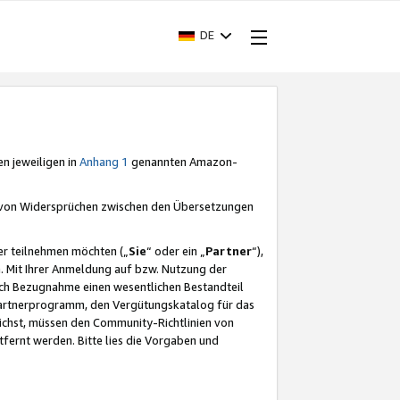
DE
en jeweiligen in
Anhang 1
genannten Amazon-
e von Widersprüchen zwischen den Übersetzungen
er teilnehmen möchten („
Sie
“ oder ein „
Partner
“),
. Mit Ihrer Anmeldung auf bzw. Nutzung der
durch Bezugnahme einen wesentlichen Bestandteil
 Partnerprogramm, den Vergütungskatalog für das
ichst, müssen den Community-Richtlinien von
fernt werden. Bitte lies die Vorgaben und