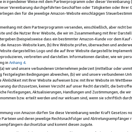
e in irgendeiner Weise mit dem Partnerprogramm oder dieser Vereinbarung (ei
ieser Vereinbarung durchgeführten Geschäften oder Tätigkeiten oder Ihrer 
liegen den für die jeweilige Amazon-Website einschlägigen Steuerbestim
mmenhang mit dem Partnerprogramm versenden, einschließlich, aber nicht be
site und die Nutzer Ihrer Website, die wir im Zusammenhang mit Ihrer Darst
itergeben (beispielsweise dass ein bestimmter Amazon-Kunde vor dem Kauf
uf die Amazon-Website kam, (b) Ihre Website prüfen, überwachen und anderwei
r Website dargestelltes Logo und die auf Ihrer Website dargestellte Impleme
reproduzieren, verbreiten und darstellen. Informationen darüber, wie wir per
ng in
Anhang 4
.
 (a) wir und unsere verbundenen Unternehmen jederzeit (mittelbar oder unmit
ng festgelegten Bedingungen abweichen, (b) wir und unsere verbundenen Unte
 Ähnlichkeit mit Ihrer Website aufweisen bzw. mit Ihrer Website im Wettbewer
barung durchzusetzen, keinen Verzicht auf unser Recht darstellt, die betrof
liche Festlegungen, Aktualisierungen, Handlungen und Zustimmungen, die wi
enommen bzw. erteilt werden und nur wirksam sind, wenn sie schriftlich dur
stimmung von Amazon dürfen Sie diese Vereinbarung weder Kraft Gesetzes no
die Parteien und deren jeweilige Rechtsnachfolger und Abtretungsempfänger 
ngsempfängern durchsetzbar und kommt diesen zugute.