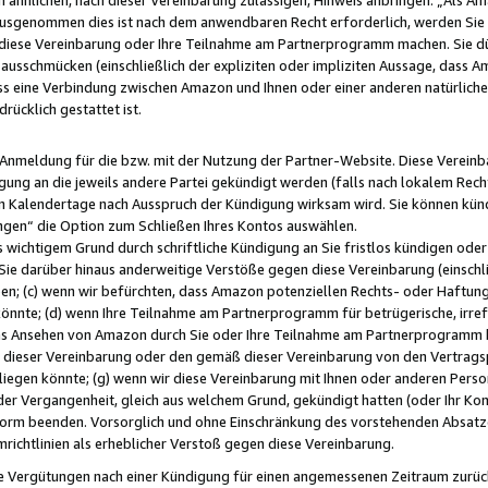
usgenommen dies ist nach dem anwendbaren Recht erforderlich, werden Sie 
f diese Vereinbarung oder Ihre Teilnahme am Partnerprogramm machen. Sie d
usschmücken (einschließlich der expliziten oder impliziten Aussage, dass A
 eine Verbindung zwischen Amazon und Ihnen oder einer anderen natürlichen 
rücklich gestattet ist.
r Anmeldung für die bzw. mit der Nutzung der Partner-Website. Diese Vereinb
gung an die jeweils andere Partei gekündigt werden (falls nach lokalem Rech
n Kalendertage nach Ausspruch der Kündigung wirksam wird. Sie können kündi
ngen“ die Option zum Schließen Ihres Kontos auswählen.
 wichtigem Grund durch schriftliche Kündigung an Sie fristlos kündigen oder I
 Sie darüber hinaus anderweitige Verstöße gegen diese Vereinbarung (einschli
ben; (c) wenn wir befürchten, dass Amazon potenziellen Rechts- oder Haftu
nnte; (d) wenn Ihre Teilnahme am Partnerprogramm für betrügerische, irref
das Ansehen von Amazon durch Sie oder Ihre Teilnahme am Partnerprogramm b
ieser Vereinbarung oder den gemäß dieser Vereinbarung von den Vertragspa
liegen könnte; (g) wenn wir diese Vereinbarung mit Ihnen oder anderen Perso
 der Vergangenheit, gleich aus welchem Grund, gekündigt hatten (oder Ihr Ko
rm beenden. Vorsorglich und ohne Einschränkung des vorstehenden Absatzes
richtlinien als erheblicher Verstoß gegen diese Vereinbarung.
e Vergütungen nach einer Kündigung für einen angemessenen Zeitraum zurückb