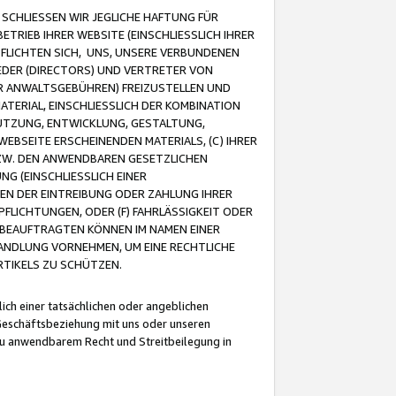
CHLIESSEN WIR JEGLICHE HAFTUNG FÜR
TRIEB IHRER WEBSITE (EINSCHLIESSLICH IHRER
FLICHTEN SICH, UNS, UNSERE VERBUNDENEN
EDER (DIRECTORS) UND VERTRETER VON
R ANWALTSGEBÜHREN) FREIZUSTELLEN UND
ATERIAL, EINSCHLIESSLICH DER KOMBINATION
NUTZUNG, ENTWICKLUNG, GESTALTUNG,
EBSEITE ERSCHEINENDEN MATERIALS, (C) IHRER
ZW. DEN ANWENDBAREN GESETZLICHEN
NG (EINSCHLIESSLICH EINER
BEN DER EINTREIBUNG ODER ZAHLUNG IHRER
LICHTUNGEN, ODER (F) FAHRLÄSSIGKEIT ODER
 BEAUFTRAGTEN KÖNNEN IM NAMEN EINER
HANDLUNG VORNEHMEN, UM EINE RECHTLICHE
TIKELS ZU SCHÜTZEN.
ich einer tatsächlichen oder angeblichen
Geschäftsbeziehung mit uns oder unseren
u anwendbarem Recht und Streitbeilegung in