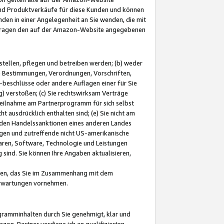
und Produktverkäufe für diese Kunden und können
nden in einer Angelegenheit an Sie wenden, die mit
e-Fragen den auf der Amazon-Website angegebenen
stellen, pflegen und betreiben werden; (b) weder
e Bestimmungen, Verordnungen, Vorschriften,
-beschlüsse oder andere Auflagen einer für Sie
 verstoßen; (c) Sie rechtswirksam Verträge
r Teilnahme am Partnerprogramm für sich selbst
t ausdrücklich enthalten sind; (e) Sie nicht am
den Handelssanktionen eines anderen Landes
gen und zutreffende nicht US-amerikanische
ren, Software, Technologie und Leistungen
sind. Sie können Ihre Angaben aktualisieren,
men, das Sie im Zusammenhang mit dem
 Erwartungen vornehmen.
ogramminhalten durch Sie genehmigt, klar und
zon-Partner verdiene ich an qualifizierten