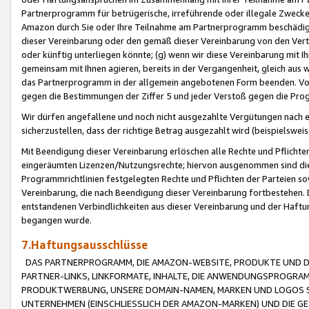
Partnerprogramm für betrügerische, irreführende oder illegale Zwecke
Amazon durch Sie oder Ihre Teilnahme am Partnerprogramm beschädig
dieser Vereinbarung oder den gemäß dieser Vereinbarung von den Vertr
oder künftig unterliegen könnte; (g) wenn wir diese Vereinbarung mit I
gemeinsam mit Ihnen agieren, bereits in der Vergangenheit, gleich aus
das Partnerprogramm in der allgemein angebotenen Form beenden. Vors
gegen die Bestimmungen der Ziffer 5 und jeder Verstoß gegen die Prog
Wir dürfen angefallene und noch nicht ausgezahlte Vergütungen nach 
sicherzustellen, dass der richtige Betrag ausgezahlt wird (beispielsw
Mit Beendigung dieser Vereinbarung erlöschen alle Rechte und Pflichte
eingeräumten Lizenzen/Nutzungsrechte; hiervon ausgenommen sind die in 
Programmrichtlinien festgelegten Rechte und Pflichten der Parteien sow
Vereinbarung, die nach Beendigung dieser Vereinbarung fortbestehen. D
entstandenen Verbindlichkeiten aus dieser Vereinbarung und der Haft
begangen wurde.
7.Haftungsausschlüsse
DAS PARTNERPROGRAMM, DIE AMAZON-WEBSITE, PRODUKTE UND DI
PARTNER-LINKS, LINKFORMATE, INHALTE, DIE ANWENDUNGSPROGR
PRODUKTWERBUNG, UNSERE DOMAIN-NAMEN, MARKEN UND LOGOS S
UNTERNEHMEN (EINSCHLIESSLICH DER AMAZON-MARKEN) UND DIE GE