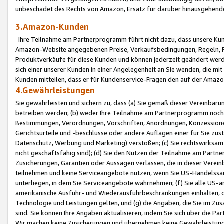
unbeschadet des Rechts von Amazon, Ersatz für darüber hinausgehen
3.Amazon-Kunden
Ihre Teilnahme am Partnerprogramm führt nicht dazu, dass unsere Kun
Amazon-Website angegebenen Preise, Verkaufsbedingungen, Regeln, Ri
Produktverkäufe für diese Kunden und können jederzeit geändert werde
sich einer unserer Kunden in einer Angelegenheit an Sie wenden, die 
Kunden mitteilen, dass er für Kundenservice-Fragen den auf der Ama
4.Gewährleistungen
Sie gewährleisten und sichern zu, dass (a) Sie gemäß dieser Vereinba
betreiben werden; (b) weder Ihre Teilnahme am Partnerprogramm noch d
Bestimmungen, Verordnungen, Vorschriften, Anordnungen, Konzessionen,
Gerichtsurteile und -beschlüsse oder andere Auflagen einer für Sie zu
Datenschutz, Werbung und Marketing) verstoßen; (c) Sie rechtswirksam 
nicht geschäftsfähig sind); (d) Sie den Nutzen der Teilnahme am Partne
Zusicherungen, Garantien oder Aussagen verlassen, die in dieser Verein
teilnehmen und keine Serviceangebote nutzen, wenn Sie US-Handelssa
unterliegen, in dem Sie Serviceangebote wahrnehmen; (f) Sie alle US
amerikanische Ausfuhr- und Wiederausfuhrbeschränkungen einhalten, 
Technologie und Leistungen gelten, und (g) die Angaben, die Sie im 
sind. Sie können Ihre Angaben aktualisieren, indem Sie sich über die 
Wir machen keine Zusicherungen und übernehmen keine Gewährleistun