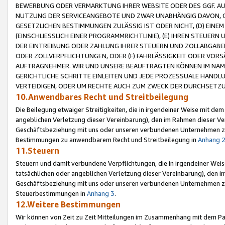
BEWERBUNG ODER VERMARKTUNG IHRER WEBSITE ODER DES GGF. AUF 
NUTZUNG DER SERVICEANGEBOTE UND ZWAR UNABHÄNGIG DAVON, O
GESETZLICHEN BESTIMMUNGEN ZULÄSSIG IST ODER NICHT, (D) EINE
(EINSCHLIESSLICH EINER PROGRAMMRICHTLINIE), (E) IHREN STEUER
DER EINTREIBUNG ODER ZAHLUNG IHRER STEUERN UND ZOLLABGAB
ODER ZOLLVERPFLICHTUNGEN, ODER (F) FAHRLÄSSIGKEIT ODER VORS
AUFTRAGNEHMER. WIR UND UNSERE BEAUFTRAGTEN KÖNNEN IM NAME
GERICHTLICHE SCHRITTE EINLEITEN UND JEDE PROZESSUALE HAND
VERTEIDIGEN, ODER UM RECHTE AUCH ZUM ZWECK DER DURCHSETZU
10.Anwendbares Recht und Streitbeilegung
Die Beilegung etwaiger Streitigkeiten, die in irgendeiner Weise mit de
angeblichen Verletzung dieser Vereinbarung), den im Rahmen dieser Ve
Geschäftsbeziehung mit uns oder unseren verbundenen Unternehmen zu
Bestimmungen zu anwendbarem Recht und Streitbeilegung in
Anhang 
11.Steuern
Steuern und damit verbundene Verpflichtungen, die in irgendeiner Wei
tatsächlichen oder angeblichen Verletzung dieser Vereinbarung), den 
Geschäftsbeziehung mit uns oder unseren verbundenen Unternehmen z
Steuerbestimmungen in
Anhang 3
.
12.Weitere Bestimmungen
Wir können von Zeit zu Zeit Mitteilungen im Zusammenhang mit dem Par