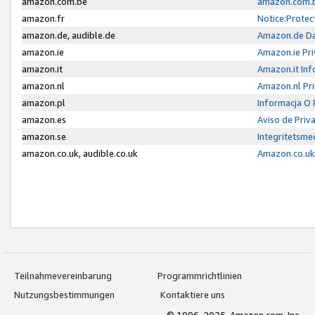
amazon.com.be
amazon.com.b
amazon.fr
Notice:Protec
amazon.de, audible.de
Amazon.de Da
amazon.ie
Amazon.ie Pri
amazon.it
Amazon.it Inf
amazon.nl
Amazon.nl Pri
amazon.pl
Informacja O
amazon.es
Aviso de Priv
amazon.se
Integritetsm
amazon.co.uk, audible.co.uk
Amazon.co.uk 
Teilnahmevereinbarung
Programmrichtlinien
Nutzungsbestimmungen
Kontaktiere uns