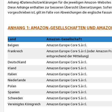
Anhang 4Datenschutzerklärungen für die jeweiligen Amazon-Websites
Diese Anhänge enthalten zur besseren Übersicht Übersetzungen. Sofe
vorgeschrieben ist, gilt im Falle von Abweichungen die englische Fass
ANHANG 1: AMAZON-GESELLSCHAFTEN UND AMAZO
Land
Amazon-Gesellschaft
Belgien
Amazon Europe Core S.à r.l.
Frankreich
Amazon Europe Core S.à r.l.(oder Amazon Fr
entsprechend der Mitteilung)
Deutschland
Amazon Europe Core S.à r.l.
Irland
Amazon Europe Core S.à r.l.
Italien
Amazon Europe Core S.à r.l.
Niederlande
Amazon Europe Core S.à r.l.
Polen
Amazon Europe Core S.à r.l.
Spanien
Amazon Europe Core S.à r.l.
Schweden
Amazon Europe Core S.à r.l.
Vereinigtes Königreich
Amazon Europe Core S.à r.l.