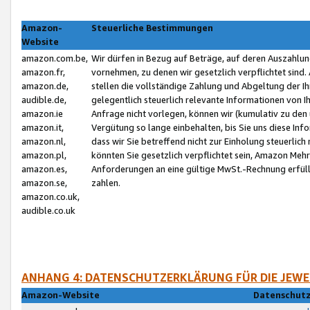
Amazon-
Steuerliche Bestimmungen
Website
amazon.com.be,
Wir dürfen in Bezug auf Beträge, auf deren Auszahlun
amazon.fr,
vornehmen, zu denen wir gesetzlich verpflichtet sind
amazon.de,
stellen die vollständige Zahlung und Abgeltung der 
audible.de,
gelegentlich steuerlich relevante Informationen von I
amazon.ie
Anfrage nicht vorlegen, können wir (kumulativ zu de
amazon.it,
Vergütung so lange einbehalten, bis Sie uns diese Inf
amazon.nl,
dass wir Sie betreffend nicht zur Einholung steuerlich 
amazon.pl,
könnten Sie gesetzlich verpflichtet sein, Amazon Meh
amazon.es,
Anforderungen an eine gültige MwSt.-Rechnung erfüllt
amazon.se,
zahlen.
amazon.co.uk,
audible.co.uk
ANHANG 4: DATENSCHUTZERKLÄRUNG FÜR DIE JEWE
Amazon-Website
Datenschutz