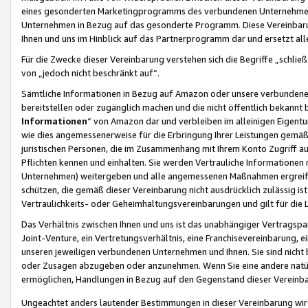
eines gesonderten Marketingprogramms des verbundenen Unternehmens
Unternehmen in Bezug auf das gesonderte Programm. Diese Vereinbarung
Ihnen und uns im Hinblick auf das Partnerprogramm dar und ersetzt al
Für die Zwecke dieser Vereinbarung verstehen sich die Begriffe „schließ
von „jedoch nicht beschränkt auf“.
Sämtliche Informationen in Bezug auf Amazon oder unsere verbunde
bereitstellen oder zugänglich machen und die nicht öffentlich bekannt bz
Informationen
“ von Amazon dar und verbleiben im alleinigen Eigent
wie dies angemessenerweise für die Erbringung Ihrer Leistungen gemäß d
juristischen Personen, die im Zusammenhang mit Ihrem Konto Zugriff au
Pflichten kennen und einhalten. Sie werden Vertrauliche Informationen 
Unternehmen) weitergeben und alle angemessenen Maßnahmen ergreifen
schützen, die gemäß dieser Vereinbarung nicht ausdrücklich zulässig is
Vertraulichkeits- oder Geheimhaltungsvereinbarungen und gilt für die
Das Verhältnis zwischen Ihnen und uns ist das unabhängiger Vertragspa
Joint-Venture, ein Vertretungsverhältnis, eine Franchisevereinbarung, 
unseren jeweiligen verbundenen Unternehmen und Ihnen. Sie sind ni
oder Zusagen abzugeben oder anzunehmen. Wenn Sie eine andere natürli
ermöglichen, Handlungen in Bezug auf den Gegenstand dieser Vereinbar
Ungeachtet anders lautender Bestimmungen in dieser Vereinbarung wird