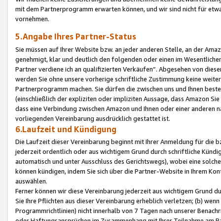
mit dem Partnerprogramm erwarten können, und wir sind nicht für etwa
vornehmen.
5.Angabe Ihres Partner-Status
Sie müssen auf Ihrer Website bzw. an jeder anderen Stelle, an der Am
genehmigt, klar und deutlich den folgenden oder einen im Wesentlichen
Partner verdiene ich an qualifizierten Verkäufen“. Abgesehen von die
werden Sie ohne unsere vorherige schriftliche Zustimmung keine weite
Partnerprogramm machen. Sie dürfen die zwischen uns und Ihnen best
(einschließlich der expliziten oder impliziten Aussage, dass Amazon Si
dass eine Verbindung zwischen Amazon und Ihnen oder einer anderen natü
vorliegenden Vereinbarung ausdrücklich gestattet ist.
6.Laufzeit und Kündigung
Die Laufzeit dieser Vereinbarung beginnt mit Ihrer Anmeldung für die 
jederzeit ordentlich oder aus wichtigem Grund durch schriftliche Kündi
automatisch und unter Ausschluss des Gerichtswegs), wobei eine solch
können kündigen, indem Sie sich über die Partner-Website in Ihrem Ko
auswählen.
Ferner können wir diese Vereinbarung jederzeit aus wichtigem Grund dur
Sie Ihre Pflichten aus dieser Vereinbarung erheblich verletzen; (b) wen
Programmrichtlinien) nicht innerhalb von 7 Tagen nach unserer Benachr
oder Haftungsansprüchen im Zusammenhang mit Ihrer Teilnahme am Pa