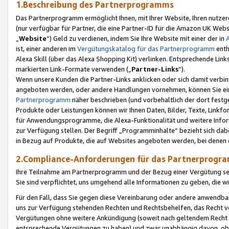
1.Beschreibung des Partnerprogramms
Das Partnerprogramm ermöglicht Ihnen, mit Ihrer Website, Ihren nutzer
(nur verfügbar für Partner, die eine Partner-ID für die Amazon UK We
„
Website
“) Geld zu verdienen, indem Sie Ihre Website mit einer der in
ist, einer anderen im
Vergütungskatalog für das Partnerprogramm
enth
Alexa Skill (über das Alexa Shopping Kit) verlinken. Entsprechende Lin
markierten Link-Formate verwenden („
Partner-Links
“).
Wenn unsere Kunden die Partner-Links anklicken oder sich damit verbi
angeboten werden, oder andere Handlungen vornehmen, können Sie eine
Partnerprogramm
näher beschrieben (und vorbehaltlich der dort festg
Produkte oder Leistungen können wir Ihnen Daten, Bilder, Texte, Linkfo
für Anwendungsprogramme, die Alexa-Funktionalität und weitere Inf
zur Verfügung stellen. Der Begriff „Programminhalte“ bezieht sich dabe
in Bezug auf Produkte, die auf Websites angeboten werden, bei denen 
2.Compliance-Anforderungen für das Partnerprog
Ihre Teilnahme am Partnerprogramm und der Bezug einer Vergütung setz
Sie sind verpflichtet, uns umgehend alle Informationen zu geben, die w
Für den Fall, dass Sie gegen diese Vereinbarung oder andere anwendba
uns zur Verfügung stehenden Rechten und Rechtsbehelfen, das Recht vo
Vergütungen ohne weitere Ankündigung (soweit nach geltendem Recht z
entsprechende Vergütungen zu haben) und zwar unabhängig davon, ob 