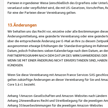
Parteien in irgendeiner Weise (einschließlich des Ergreifens oder Unt
veranlasst oder verpflichtet wird, die mit US-Gesetzen, Vorschriften,
für eine der Parteien dieser Vereinbarung gelten.
13.Änderungen
Wir behalten uns das Recht vor, einzelne oder alle Bestimmungen diese
Änderungsmitteilung, eine geänderte Vereinbarung oder eine geänderte 
über die entsprechende Änderung per E-Mail an Ihre zu diesem Zeitpun
ausgenommen etwaige Erhöhungen der Standardvergütung im Rahmen
Datum, jedoch frühestens sieben Kalendertage nach dem Datum, an de
PARTNERPROGRAMM NACH DEM DATUM DES WIRKSAMWERDENS DER Ä
WENN SIE MIT EINER ÄNDERUNG NICHT EINVERSTANDEN SIND, HABEN S
KÜNDIGEN.
Wenn Sie diese Vereinbarung mit Amazon France Services SAS geschlo
gelten zukünftige Änderungen an dieser Vereinbarung für Sie und Ama
Core S.à r.l. bezieht.
Anhang 1Amazon-Gesellschaften und Amazon-Websites nach Ländern
Anhang 2Anwendbares Recht und Streitbeilegung für die jeweiligen 
Anhang 3Steuerbestimmungen für die jeweiligen Amazon-Websites