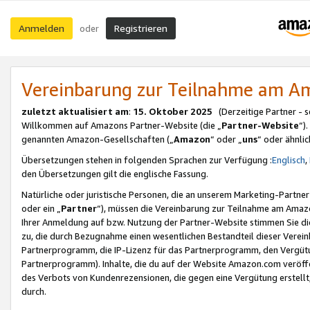
Anmelden
Registrieren
oder
Vereinbarung zur Teilnahme am 
zuletzt aktualisiert am
:
15. Oktober 2025
(Derzeitige Partner - 
Willkommen auf Amazons Partner-Website (die „
Partner-Website
“)
genannten Amazon-Gesellschaften („
Amazon
“ oder „
uns
“ oder ähnli
Übersetzungen stehen in folgenden Sprachen zur Verfügung :
Englisch
,
den Übersetzungen gilt die englische Fassung.
Natürliche oder juristische Personen, die an unserem Marketing-Partn
oder ein „
Partner
“), müssen die Vereinbarung zur Teilnahme am Ama
Ihrer Anmeldung auf bzw. Nutzung der Partner-Website stimmen Sie die
zu, die durch Bezugnahme einen wesentlichen Bestandteil dieser Verei
Partnerprogramm, die IP-Lizenz für das Partnerprogramm, den Vergütu
Partnerprogramm). Inhalte, die du auf der Website Amazon.com veröffe
des Verbots von Kundenrezensionen, die gegen eine Vergütung erstellt, 
durch.