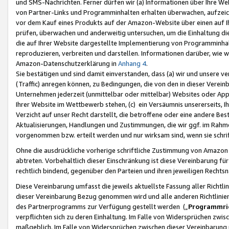
und SMS-Nachrichten. Ferner dürfen wir (a) Informationen über Ihre We
von Partner-Links und Programminhalten erhalten überwachen, aufzei
vor dem Kauf eines Produkts auf der Amazon-Website über einen auf Ih
prüfen, überwachen und anderweitig untersuchen, um die Einhaltung dies
die auf Ihrer Website dargestellte Implementierung von Programminhalt
reproduzieren, verbreiten und darstellen. Informationen darüber, wie w
Amazon-Datenschutzerklärung in
Anhang 4
.
Sie bestätigen und sind damit einverstanden, dass (a) wir und unsere 
(Traffic) anregen können, zu Bedingungen, die von den in dieser Vere
Unternehmen jederzeit (unmittelbar oder mittelbar) Websites oder Appl
Ihrer Website im Wettbewerb stehen, (c) ein Versäumnis unsererseits, I
Verzicht auf unser Recht darstellt, die betroffene oder eine andere B
Aktualisierungen, Handlungen und Zustimmungen, die wir ggf. im Rahme
vorgenommen bzw. erteilt werden und nur wirksam sind, wenn sie schri
Ohne die ausdrückliche vorherige schriftliche Zustimmung von Amazon
abtreten. Vorbehaltlich dieser Einschränkung ist diese Vereinbarung f
rechtlich bindend, gegenüber den Parteien und ihren jeweiligen Rech
Diese Vereinbarung umfasst die jeweils aktuellste Fassung aller Richtli
dieser Vereinbarung Bezug genommen wird und alle anderen Richtlinie
des Partnerprogramms zur Verfügung gestellt werden („
Programmric
verpflichten sich zu deren Einhaltung. Im Falle von Widersprüchen zwi
maßgeblich. Im Falle von Widersprüchen zwischen dieser Vereinbarun