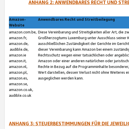
ANHANG 2: ANWENDBARES RECHT UND STRE
Amazon-
Anwendbares Recht und Streitbeilegung
Website
amazon.com.be,
Diese Vereinbarung und Streitigkeiten aller Art, die 
amazon.fr,
Großherzogtums Luxemburg unter Ausschluss seiner Kol
amazon.de,
ausschließlichen Zuständigkeit der Gerichte im Geri
audible.de,
dieser Vereinbarung kann Amazon bei einem zuständig
amazon.ie
Rechtsschutz wegen einer tatsächlichen oder angebli
amazon.it,
Amazon oder einer anderen natürlichen oder juristisc
amazon.nl,
Rechte in Bezug auf die Programminhalte besonderer,
amazon.pl,
Wert darstellen, dessen Verlust nicht ohne Weiteres e
amazon.es,
ausgeglichen werden kann.
amazon.se,
amazon.co.uk,
audible.co.uk
ANHANG 3: STEUERBESTIMMUNGEN FÜR DIE JEWEIL