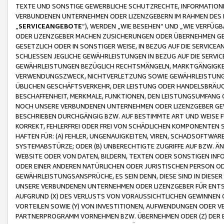
TEXTE UND SONSTIGE GEWERBLICHE SCHUTZRECHTE, INFORMATIONE
VERBUNDENEN UNTERNEHMEN ODER LIZENZGEBERN IM RAHMEN DES
„
SERVICEANGEBOTE
“), WERDEN „WIE BESEHEN“ UND „WIE VERFÜ
ODER LIZENZGEBER MACHEN ZUSICHERUNGEN ODER ÜBERNEHMEN GEW
GESETZLICH ODER IN SONSTIGER WEISE, IN BEZUG AUF DIE SERVI
SCHLIESSEN JEGLICHE GEWÄHRLEISTUNGEN IN BEZUG AUF DIE SERVI
GEWÄHRLEISTUNGEN BEZÜGLICH RECHTSMÄNGELN, MARKTGÄNGIGKEIT
VERWENDUNGSZWECK, NICHTVERLETZUNG SOWIE GEWÄHRLEISTUNGEN 
ÜBLICHEN GESCHÄFTSVERKEHR, DER LEISTUNG ODER HANDELSBRÄUCH
BESCHAFFENHEIT, MERKMALE, FUNKTIONEN, DEN LEISTUNGSUMFANG 
NOCH UNSERE VERBUNDENEN UNTERNEHMEN ODER LIZENZGEBER GEWÄ
BESCHRIEBEN DURCHGÄNGIG BZW. AUF BESTIMMTE ART UND WEISE
KORREKT, FEHLERFREI ODER FREI VON SCHÄDLICHEN KOMPONENTEN
HAFTEN FÜR: (A) FEHLER, UNGENAUIGKEITEN, VIREN, SCHADSOFTW
SYSTEMABSTÜRZE; ODER (B) UNBERECHTIGTE ZUGRIFFE AUF BZW. 
WEBSITE ODER VON DATEN, BILDERN, TEXTEN ODER SONSTIGEN INF
ODER EINER ANDEREN NATÜRLICHEN ODER JURISTISCHEN PERSON OD
GEWÄHRLEISTUNGSANSPRÜCHE, ES SEIN DENN, DIESE SIND IN DIES
UNSERE VERBUNDENEN UNTERNEHMEN ODER LIZENZGEBER FÜR EN
AUFGRUND (X) DES VERLUSTS VON VORAUSSICHTLICHEN GEWINNEN
VORTEILEN SOWIE (Y) VON INVESTITIONEN, AUFWENDUNGEN ODER VE
PARTNERPROGRAMM VORNEHMEN BZW. ÜBERNEHMEN ODER (Z) DER 