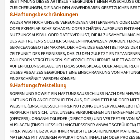
BESTIMMUNG DIESES ARTIKELS 7 BEGRÜNDET EINEN AUSSCHLUSS 
ZUSICHERUNGEN, DIE NACH DEN ANWENDBAREN GESETZLICHEN BE
8.Haftungsbeschränkungen
WEDER WIR NOCH UNSERE VERBUNDENEN UNTERNEHMEN ODER LIZEN
ODER EXEMPLARISCHE SCHÄDEN ODER SCHÄDEN AUFGRUND ENTGANG
NUTZUNGSAUSFALL ODER DATENVERLUST, DIE IM ZUSAMMENHANG MI
DES AUFTRETENS SOLCHER SCHÄDEN HINGEWIESEN WURDEN. FERN
SERVICEANGEBOTEN MAXIMAL DER HÖHE DES GESAMTBETRAGS DER 
ZEITPUNKT DES EREIGNISSES, DAS ZU DEM ZULETZT ENTSTANDENE
ZAHLENDEN VERGÜTUNGEN. SIE VERZICHTEN HIERMIT AUF ETWAIGE 
AUF ERFÜLLUNGSKLAGE, UNTERLASSUNGSKLAGE ODER ANDERE RECHT
DIESES ABSATZES BEGRÜNDET EINE EINSCHRÄNKUNG VON HAFTUNG
EINGESCHRÄNKT WERDEN KÖNNEN.
9.Haftungsfreistellung
SOFERN UND SOWEIT EIN HAFTUNGSAUSSCHLUSS NACH DEN ANWENDB
HAFTUNG FÜR ANGELEGENHEITEN AUS, DIE UNMITTELBAR ODER MITT
WEBSITE (EINSCHLIESSLICH IHRER NUTZUNG DER SERVICEANGEBOTE)
VERPFLICHTEN SICH, UNS, UNSERE VERBUNDENEN UNTERNEHMEN UN
(OFFICERS), ORGANMITGLIEDER (DIRECTORS) UND VERTRETER VON 
AUSLAGEN (EINSCHLIESSLICH ANGEMESSENER ANWALTSGEBÜHREN) FR
IHRER WEBSITE BZW. AUF IHRER WEBSITE ERSCHEINENDEM MATERIAL
MATERIALS MIT ANDEREN APPLIKATIONEN, INHALTEN ODER PROZESSE