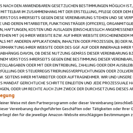
 NACH DEN ANWENDBAREN GESETZLICHEN BESTIMMUNGEN MÖGLICH IST, S
MITTELBAR IM ZUSAMMENHANG MIT DER ERSTELLUNG, PFLEGE ODER DEM BE
ERSTOSS IHRERSEITS GEGEN DIESE VEREINBARUNG STEHEN UND SIE VERP
UND DEREN MITARBEITER, FUNKTIONSTRÄGER (OFFICERS), ORGANMITGLI
N, HAFTUNGEN, KOSTEN UND AUSLAGEN (EINSCHLIESSLICH ANGEMESSENE
HEN MIT (A) IHRER WEBSITE BZW. AUF IHRER WEBSITE ERSCHEINENDEM M
LS MIT ANDEREN APPLIKATIONEN, INHALTEN ODER PROZESSEN, (B) DER 
RMARKTUNG IHRER WEBSITE ODER DES GGF. AUF ODER INNERHALB IHRER W
ABHÄNGIG DAVON, OB DIESE NUTZUNG GEMÄSS DIESER VEREINBARUNG B
EINEM VERSTOSS IHRERSEITS GEGEN EINE BESTIMMUNG DIESER VEREINBARU
D ZOLLABGABEN ODER MIT DER EINTREIBUNG, ZAHLUNG ODER DEM AUSBLEI
FÜLLUNG DER STEUERREGISTRIERUNGSVERPFLICHTUNGEN ODER ZOLLVERPF
W. SEITENS IHRER MITARBEITER ODER AUFTRAGNEHMER. WIR UND UNSERE
ES MANDAT GERICHTLICHE SCHRITTE EINLEITEN UND JEDE PROZESSUALE 
GEN, ODER UM RECHTE AUCH ZUM ZWECK DER DURCHSETZUNG DIESES AR
ilegung
endeiner Weise mit dem Partnerprogramm oder dieser Vereinbarung (einschließl
ieser Vereinbarung durchgeführten Geschäften oder Tätigkeiten oder Ihrer 
iegt den für die jeweilige Amazon-Website einschlägigen Bestimmungen z