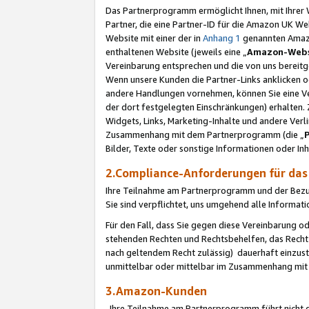
Das Partnerprogramm ermöglicht Ihnen, mit Ihrer W
Partner, die eine Partner-ID für die Amazon UK W
Website mit einer der in
Anhang 1
genannten Amazon
enthaltenen Website (jeweils eine „
Amazon-Webs
Vereinbarung entsprechen und die von uns bereitg
Wenn unsere Kunden die Partner-Links anklicken 
andere Handlungen vornehmen, können Sie eine Ver
der dort festgelegten Einschränkungen) erhalten. 
Widgets, Links, Marketing-Inhalte und andere Ver
Zusammenhang mit dem Partnerprogramm (die „
Bilder, Texte oder sonstige Informationen oder In
2.Compliance-Anforderungen für d
Ihre Teilnahme am Partnerprogramm und der Bezug 
Sie sind verpflichtet, uns umgehend alle Informat
Für den Fall, dass Sie gegen diese Vereinbarung 
stehenden Rechten und Rechtsbehelfen, das Recht
nach geltendem Recht zulässig) dauerhaft einzus
unmittelbar oder mittelbar im Zusammenhang mit
3.Amazon-Kunden
Ihre Teilnahme am Partnerprogramm führt nicht d