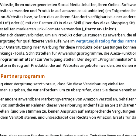
ebsite, Ihren nutzergenerierten Social Media-Inhalten, Ihren Online-Softwar
ebsite verwenden und Produkte auf amazon.co.uk anbieten) (im Folgenden Ihr
-Websites bzw., sofern dies an Ihrem Standort verfügbar ist, einer ander
ite
“) oder (ii) mit der Partner-ID in Alexa Skill (über das Alexa Shopping Ki
estellten markierten Link-Formate verwenden („
Partner-Links
“).
oder sich damit verbinden, um ein Produkt oder Leistungen zu erwerben, di
gütung für qualifizierte Verkäufe, wie im
Vergütungskatalog für das Part
Zur Unterstützung Ihrer Werbung für diese Produkte oder Leistungen können w
linkungs-Tools, Schnittstellen für Anwendungsprogramme, die Alexa-Funktion
Programminhalte
“) zur Verfügung stellen. Der Begriff „Programminhalte“ be
halte in Bezug auf Produkte, die auf Websites angeboten werden, bei denen 
as Partnerprogramm
einer Vergütung setzt voraus, dass Sie diese Vereinbarung einhalten.
ionen zu geben, die wir anfordern, um zu überprüfen, dass Sie diese Vereinba
oder andere anwendbare Marketingverträge von Amazon verstoßen, behalten w
 vor, sämtliche im Rahmen dieser Vereinbarung andernfalls an Sie zahlbare
tellen (und Sie stimmen zu, keinen Anspruch auf entsprechende Vergütungen
 dem Verstoß stehen, und unbeschadet des Rechts von Amazon, Ersatz für 
azu, dass unsere Kunden zu Ihren Kunden werden. Zwischen Ihnen und Amaz