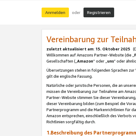
Anmelden
Registrieren
oder
Vereinbarung zur Teil
zuletzt aktualisiert am
:
15. Oktober 2025
(De
Willkommen auf Amazons Partner-Website (die „
Gesellschaften („
Amazon
“ oder „
uns
“ oder ähnl
Übersetzungen stehen in folgenden Sprachen zur 
gilt die englische Fassung.
Natürliche oder juristische Personen, die an uns
müssen die Vereinbarung zur Teilnahme am Amaz
Partner-Website stimmen Sie dieser Vereinbarung,
dieser Vereinbarung bilden (zum Beispiel die Vo
Partnerprogramm und die Markenrichtlinien für da
Amazon entsprechen, einschließlich des Verbots vo
Richtlinien sorgfältig durch.
1.Beschreibung des Partnerprogra