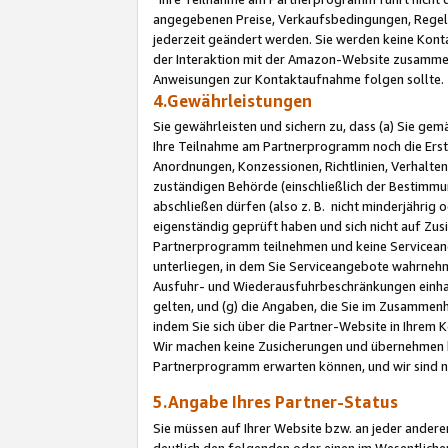
angegebenen Preise, Verkaufsbedingungen, Regeln
jederzeit geändert werden. Sie werden keine Konta
der Interaktion mit der Amazon-Website zusamme
Anweisungen zur Kontaktaufnahme folgen sollte.
4.Gewährleistungen
Sie gewährleisten und sichern zu, dass (a) Sie g
Ihre Teilnahme am Partnerprogramm noch die Erst
Anordnungen, Konzessionen, Richtlinien, Verhalten
zuständigen Behörde (einschließlich der Bestimmu
abschließen dürfen (also z. B. nicht minderjährig
eigenständig geprüft haben und sich nicht auf Zusi
Partnerprogramm teilnehmen und keine Servicean
unterliegen, in dem Sie Serviceangebote wahrneh
Ausfuhr- und Wiederausfuhrbeschränkungen einhal
gelten, und (g) die Angaben, die Sie im Zusammen
indem Sie sich über die Partner-Website in Ihrem
Wir machen keine Zusicherungen und übernehmen 
Partnerprogramm erwarten können, und wir sind n
5.Angabe Ihres Partner-Status
Sie müssen auf Ihrer Website bzw. an jeder ander
deutlich den folgenden oder einen im Wesentlichen