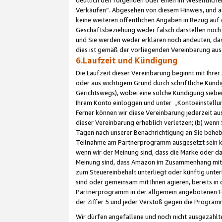
Verkäufen“. Abgesehen von diesem Hinweis, und a
keine weiteren öffentlichen Angaben in Bezug au
Geschäftsbeziehung weder falsch darstellen noch a
und Sie werden weder erklären noch andeuten, dass
dies ist gemäß der vorliegenden Vereinbarung ausd
6.Laufzeit und Kündigung
Die Laufzeit dieser Vereinbarung beginnt mit Ihre
oder aus wichtigem Grund durch schriftliche Kündi
Gerichtswegs), wobei eine solche Kündigung siebe
Ihrem Konto einloggen und unter „Kontoeinstellu
Ferner können wir diese Vereinbarung jederzeit aus
dieser Vereinbarung erheblich verletzen; (b) wenn
Tagen nach unserer Benachrichtigung an Sie behe
Teilnahme am Partnerprogramm ausgesetzt sein kö
wenn wir der Meinung sind, dass die Marke oder 
Meinung sind, dass Amazon im Zusammenhang mit d
zum Steuereinbehalt unterliegt oder künftig unter
sind oder gemeinsam mit Ihnen agieren, bereits in
Partnerprogramm in der allgemein angebotenen Fo
der Ziffer 5 und jeder Verstoß gegen die Programm
Wir dürfen angefallene und noch nicht ausgezahlt