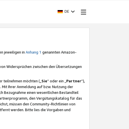
DE
en jeweiligen in
Anhang 1
genannten Amazon-
e von Widersprüchen zwischen den Übersetzungen
er teilnehmen möchten („
Sie
“ oder ein „
Partner
“),
. Mit Ihrer Anmeldung auf bzw. Nutzung der
durch Bezugnahme einen wesentlichen Bestandteil
 Partnerprogramm, den Vergütungskatalog für das
ichst, müssen den Community-Richtlinien von
fernt werden. Bitte lies die Vorgaben und