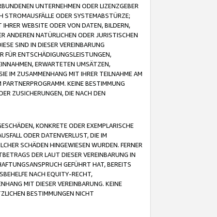
VERBUNDENEN UNTERNEHMEN ODER LIZENZGEBER
ICH STROMAUSFÄLLE ODER SYSTEMABSTÜRZE;
IHRER WEBSITE ODER VON DATEN, BILDERN,
ER ANDEREN NATÜRLICHEN ODER JURISTISCHEN
ESE SIND IN DIESER VEREINBARUNG
R FÜR ENTSCHÄDIGUNGSLEISTUNGEN,
EINNAHMEN, ERWARTETEN UMSÄTZEN,
SIE IM ZUSAMMENHANG MIT IHRER TEILNAHME AM
M PARTNERPROGRAMM. KEINE BESTIMMUNG
DER ZUSICHERUNGEN, DIE NACH DEN
GESCHÄDEN, KONKRETE ODER EXEMPLARISCHE
SFALL ODER DATENVERLUST, DIE IM
OLCHER SCHÄDEN HINGEWIESEN WURDEN. FERNER
BETRAGS DER LAUT DIESER VEREINBARUNG IN
HAFTUNGSANSPRUCH GEFÜHRT HAT, BEREITS
SBEHELFE NACH EQUITY-RECHT,
NHANG MIT DIESER VEREINBARUNG. KEINE
TZLICHEN BESTIMMUNGEN NICHT