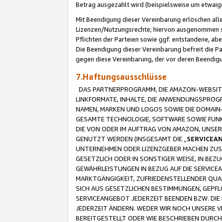
Betrag ausgezahlt wird (beispielsweise um etwai
Mit Beendigung dieser Vereinbarung erlöschen alle
Lizenzen/Nutzungsrechte; hiervon ausgenommen sind
Pflichten der Parteien sowie ggf. entstandene, ab
Die Beendigung dieser Vereinbarung befreit die P
gegen diese Vereinbarung, der vor deren Beendi
7.Haftungsausschlüsse
DAS PARTNERPROGRAMM, DIE AMAZON-WEBSITE,
LINKFORMATE, INHALTE, DIE ANWENDUNGSPRO
NAMEN, MARKEN UND LOGOS SOWIE DIE DOMAIN
GESAMTE TECHNOLOGIE, SOFTWARE SOWIE FUNKT
DIE VON ODER IM AUFTRAG VON AMAZON, UNS
GENUTZT WERDEN (INSGESAMT DIE „
SERVICEA
UNTERNEHMEN ODER LIZENZGEBER MACHEN ZUSI
GESETZLICH ODER IN SONSTIGER WEISE, IN BE
GEWÄHRLEISTUNGEN IN BEZUG AUF DIE SERVICE
MARKTGÄNGIGKEIT, ZUFRIEDENSTELLENDER QUA
SICH AUS GESETZLICHEN BESTIMMUNGEN, GEPFL
SERVICEANGEBOT JEDERZEIT BEENDEN BZW. DIE
JEDERZEIT ÄNDERN. WEDER WIR NOCH UNSERE 
BEREITGESTELLT ODER WIE BESCHRIEBEN DURC