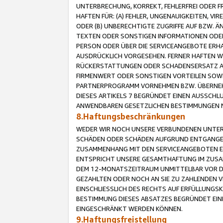
UNTERBRECHUNG, KORREKT, FEHLERFREI ODER 
HAFTEN FÜR: (A) FEHLER, UNGENAUIGKEITEN, 
ODER (B) UNBERECHTIGTE ZUGRIFFE AUF BZW. 
TEXTEN ODER SONSTIGEN INFORMATIONEN ODER 
PERSON ODER ÜBER DIE SERVICEANGEBOTE ERHA
AUSDRÜCKLICH VORGESEHEN. FERNER HAFTEN 
RÜCKERSTATTUNGEN ODER SCHADENSERSATZ AU
FIRMENWERT ODER SONSTIGEN VORTEILEN SOWIE
PARTNERPROGRAMM VORNEHMEN BZW. ÜBERNEHM
DIESES ARTIKELS 7 BEGRÜNDET EINEN AUSSCH
ANWENDBAREN GESETZLICHEN BESTIMMUNGEN 
8.Haftungsbeschränkungen
WEDER WIR NOCH UNSERE VERBUNDENEN UNTERN
SCHÄDEN ODER SCHÄDEN AUFGRUND ENTGANGENE
ZUSAMMENHANG MIT DEN SERVICEANGEBOTEN EN
ENTSPRICHT UNSERE GESAMTHAFTUNG IM ZUSAM
DEM 12-MONATSZEITRAUM UNMITTELBAR VOR DE
GEZAHLTEN ODER NOCH AN SIE ZU ZAHLENDEN V
EINSCHLIESSLICH DES RECHTS AUF ERFÜLLUNGS
BESTIMMUNG DIESES ABSATZES BEGRÜNDET EI
EINGESCHRÄNKT WERDEN KÖNNEN.
9.Haftungsfreistellung