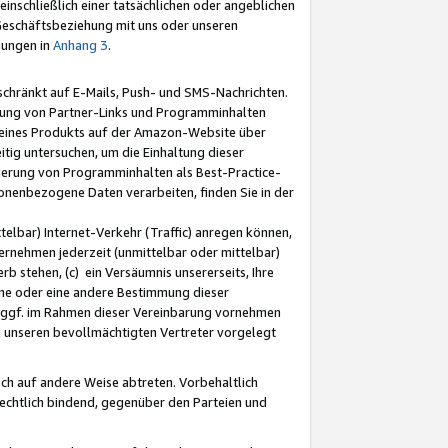
nschließlich einer tatsächlichen oder angeblichen
Geschäftsbeziehung mit uns oder unseren
mungen in
Anhang 3
.
schränkt auf E-Mails, Push- und SMS-Nachrichten.
ellung von Partner-Links und Programminhalten
 eines Produkts auf der Amazon-Website über
tig untersuchen, um die Einhaltung dieser
ntierung von Programminhalten als Best-Practice-
sonenbezogene Daten verarbeiten, finden Sie in der
telbar) Internet-Verkehr (Traffic) anregen können,
rnehmen jederzeit (unmittelbar oder mittelbar)
b stehen, (c) ein Versäumnis unsererseits, Ihre
fene oder eine andere Bestimmung dieser
r ggf. im Rahmen dieser Vereinbarung vornehmen
ch unseren bevollmächtigten Vertreter vorgelegt
ch auf andere Weise abtreten. Vorbehaltlich
rechtlich bindend, gegenüber den Parteien und