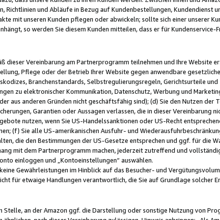
, Richtlinien und Abläufe in Bezug auf Kundenbestellungen, Kundendienst 
kte mit unseren Kunden pflegen oder abwickeln; sollte sich einer unserer Ku
nhängt, so werden Sie diesem Kunden mitteilen, dass er für Kundenservic
emäß dieser Vereinbarung am Partnerprogramm teilnehmen und Ihre Website er
ellung, Pflege oder der Betrieb Ihrer Website gegen anwendbare gesetzlich
skodizes, Branchenstandards, Selbstregulierungsregeln, Gerichtsurteile und 
ngen zu elektronischer Kommunikation, Datenschutz, Werbung und Marketing)
 oder aus anderen Gründen nicht geschäftsfähig sind); (d) Sie den Nutzen de
cherungen, Garantien oder Aussagen verlassen, die in dieser Vereinbarung nich
gebote nutzen, wenn Sie US-Handelssanktionen oder US-Recht entsprechen
men; (f) Sie alle US-amerikanischen Ausfuhr- und Wiederausfuhrbeschränkun
ten, die den Bestimmungen der US-Gesetze entsprechen und ggf. für die Wa
hang mit dem Partnerprogramm machen, jederzeit zutreffend und vollständig 
 Konto einloggen und „Kontoeinstellungen“ auswählen.
keine Gewährleistungen im Hinblick auf das Besucher- und Vergütungsvolu
icht für etwaige Handlungen verantwortlich, die Sie auf Grundlage solcher
en Stelle, an der Amazon ggf. die Darstellung oder sonstige Nutzung von Pr
 ähnlichen, nach dieser Vereinbarung zulässigen, Hinweis anbringen: „Als Ama