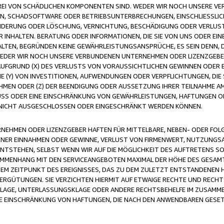
FREI VON SCHÄDLICHEN KOMPONENTEN SIND. WEDER WIR NOCH UNSERE 
VIREN, SCHADSOFTWARE ODER BETRIEBSUNTERBRECHUNGEN, EINSCHLIESSL
ÄNDERUNG ODER LÖSCHUNG, VERNICHTUNG, BESCHÄDIGUNG ODER VERLUST 
INHALTEN. BERATUNG ODER INFORMATIONEN, DIE SIE VON UNS ODER EIN
LTEN, BEGRÜNDEN KEINE GEWÄHRLEISTUNGSANSPRÜCHE, ES SEIN DENN, DI
WEDER WIR NOCH UNSERE VERBUNDENEN UNTERNEHMEN ODER LIZENZGEBE
FGRUND (X) DES VERLUSTS VON VORAUSSICHTLICHEN GEWINNEN ODER 
 (Y) VON INVESTITIONEN, AUFWENDUNGEN ODER VERPFLICHTUNGEN, DIE 
EN ODER (Z) DER BEENDIGUNG ODER AUSSETZUNG IHRER TEILNAHME A
LUSS ODER EINE EINSCHRÄNKUNG VON GEWÄHRLEISTUNGEN, HAFTUNGEN O
NICHT AUSGESCHLOSSEN ODER EINGESCHRÄNKT WERDEN KÖNNEN.
EHMEN ODER LIZENZGEBER HAFTEN FÜR MITTELBARE, NEBEN- ODER FOL
R EINNAHMEN ODER GEWINNE, VERLUST VON FIRMENWERT, NUTZUNGSAU
TSTEHEN, SELBST WENN WIR AUF DIE MÖGLICHKEIT DES AUFTRETENS S
MENHANG MIT DEN SERVICEANGEBOTEN MAXIMAL DER HÖHE DES GESAMT
M ZEITPUNKT DES EREIGNISSES, DAS ZU DEM ZULETZT ENTSTANDENEN 
ERGÜTUNGEN. SIE VERZICHTEN HIERMIT AUF ETWAIGE RECHTE UND RECHT
KLAGE, UNTERLASSUNGSKLAGE ODER ANDERE RECHTSBEHELFE IM ZUSAMME
NE EINSCHRÄNKUNG VON HAFTUNGEN, DIE NACH DEN ANWENDBAREN GESE