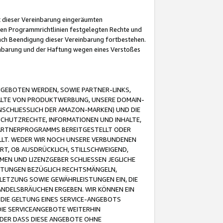
it dieser Vereinbarung eingeräumten
 den Programmrichtlinien festgelegten Rechte und
 nach Beendigung dieser Vereinbarung fortbestehen.
einbarung und der Haftung wegen eines Verstoßes
GEBOTEN WERDEN, SOWIE PARTNER-LINKS,
ALTE VON PRODUKTWERBUNG, UNSERE DOMAIN-
SCHLIESSLICH DER AMAZON-MARKEN) UND DIE
SCHUTZRECHTE, INFORMATIONEN UND INHALTE,
PARTNERPROGRAMMS BEREITGESTELLT ODER
ELLT. WEDER WIR NOCH UNSERE VERBUNDENEN
T, OB AUSDRÜCKLICH, STILLSCHWEIGEND,
MEN UND LIZENZGEBER SCHLIESSEN JEGLICHE
ISTUNGEN BEZÜGLICH RECHTSMÄNGELN,
LETZUNG SOWIE GEWÄHRLEISTUNGEN EIN, DIE
ANDELSBRÄUCHEN ERGEBEN. WIR KÖNNEN EIN
 DIE GELTUNG EINES SERVICE-ANGEBOTS
IE SERVICEANGEBOTE WEITERHIN
ODER DASS DIESE ANGEBOTE OHNE