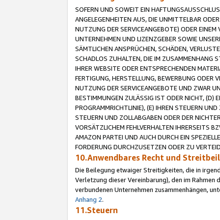
SOFERN UND SOWEIT EIN HAFTUNGSAUSSCHLUSS
ANGELEGENHEITEN AUS, DIE UNMITTELBAR ODER 
NUTZUNG DER SERVICEANGEBOTE) ODER EINEM V
UNTERNEHMEN UND LIZENZGEBER SOWIE UNSERE 
SÄMTLICHEN ANSPRÜCHEN, SCHÄDEN, VERLUSTE
SCHADLOS ZUHALTEN, DIE IM ZUSAMMENHANG STE
IHRER WEBSITE ODER ENTSPRECHENDEN MATERIA
FERTIGUNG, HERSTELLUNG, BEWERBUNG ODER VE
NUTZUNG DER SERVICEANGEBOTE UND ZWAR UN
BESTIMMUNGEN ZULÄSSIG IST ODER NICHT, (D) 
PROGRAMMRICHTLINIE), (E) IHREN STEUERN UN
STEUERN UND ZOLLABGABEN ODER DER NICHTER
VORSÄTZLICHEM FEHLVERHALTEN IHRERSEITS BZ
AMAZON PARTEI UND AUCH DURCH EIN SPEZIELL
FORDERUNG DURCHZUSETZEN ODER ZU VERTEIDI
10.Anwendbares Recht und Streitbe
Die Beilegung etwaiger Streitigkeiten, die in irg
Verletzung dieser Vereinbarung), den im Rahmen d
verbundenen Unternehmen zusammenhängen, unterl
Anhang 2
.
11.Steuern