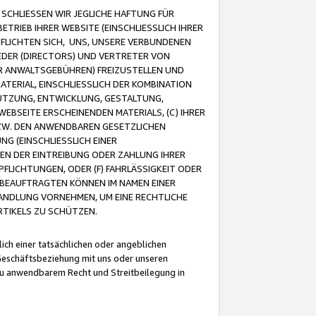
CHLIESSEN WIR JEGLICHE HAFTUNG FÜR
TRIEB IHRER WEBSITE (EINSCHLIESSLICH IHRER
FLICHTEN SICH, UNS, UNSERE VERBUNDENEN
EDER (DIRECTORS) UND VERTRETER VON
R ANWALTSGEBÜHREN) FREIZUSTELLEN UND
ATERIAL, EINSCHLIESSLICH DER KOMBINATION
NUTZUNG, ENTWICKLUNG, GESTALTUNG,
EBSEITE ERSCHEINENDEN MATERIALS, (C) IHRER
ZW. DEN ANWENDBAREN GESETZLICHEN
NG (EINSCHLIESSLICH EINER
BEN DER EINTREIBUNG ODER ZAHLUNG IHRER
LICHTUNGEN, ODER (F) FAHRLÄSSIGKEIT ODER
 BEAUFTRAGTEN KÖNNEN IM NAMEN EINER
HANDLUNG VORNEHMEN, UM EINE RECHTLICHE
TIKELS ZU SCHÜTZEN.
ich einer tatsächlichen oder angeblichen
Geschäftsbeziehung mit uns oder unseren
u anwendbarem Recht und Streitbeilegung in