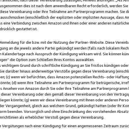
usgenommen dies ist nach dem anwendbaren Recht erforderlich, werden Sie 
f diese Vereinbarung oder Ihre Teilnahme am Partnerprogramm machen. Sie d
usschmücken (einschließlich der expliziten oder impliziten Aussage, dass A
 eine Verbindung zwischen Amazon und Ihnen oder einer anderen natürlichen 
rücklich gestattet ist.
r Anmeldung für die bzw. mit der Nutzung der Partner-Website. Diese Vereinb
gung an die jeweils andere Partei gekündigt werden (falls nach lokalem Rech
n Kalendertage nach Ausspruch der Kündigung wirksam wird. Sie können kündi
ngen“ die Option zum Schließen Ihres Kontos auswählen.
 wichtigem Grund durch schriftliche Kündigung an Sie fristlos kündigen oder I
 Sie darüber hinaus anderweitige Verstöße gegen diese Vereinbarung (einschli
ben; (c) wenn wir befürchten, dass Amazon potenziellen Rechts- oder Haftu
nnte; (d) wenn Ihre Teilnahme am Partnerprogramm für betrügerische, irref
das Ansehen von Amazon durch Sie oder Ihre Teilnahme am Partnerprogramm b
ieser Vereinbarung oder den gemäß dieser Vereinbarung von den Vertragspa
liegen könnte; (g) wenn wir diese Vereinbarung mit Ihnen oder anderen Perso
 der Vergangenheit, gleich aus welchem Grund, gekündigt hatten (oder Ihr Ko
rm beenden. Vorsorglich und ohne Einschränkung des vorstehenden Absatzes
richtlinien als erheblicher Verstoß gegen diese Vereinbarung.
e Vergütungen nach einer Kündigung für einen angemessenen Zeitraum zurückb