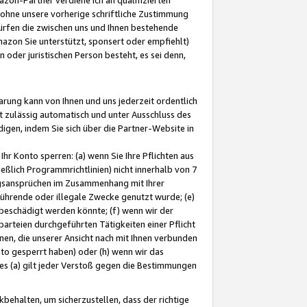
ohne unsere vorherige schriftliche Zustimmung
ürfen die zwischen uns und Ihnen bestehende
mazon Sie unterstützt, sponsert oder empfiehlt)
oder juristischen Person besteht, es sei denn,
arung kann von Ihnen und uns jederzeit ordentlich
t zulässig automatisch und unter Ausschluss des
gen, indem Sie sich über die Partner-Website in
hr Konto sperren: (a) wenn Sie Ihre Pflichten aus
eßlich Programmrichtlinien) nicht innerhalb von 7
ngsansprüchen im Zusammenhang mit Ihrer
ührende oder illegale Zwecke genutzt wurde; (e)
eschädigt werden könnte; (f) wenn wir der
rteien durchgeführten Tätigkeiten einer Pflicht
nen, die unserer Ansicht nach mit Ihnen verbunden
nto gesperrt haben) oder (h) wenn wir das
 (a) gilt jeder Verstoß gegen die Bestimmungen
ehalten, um sicherzustellen, dass der richtige