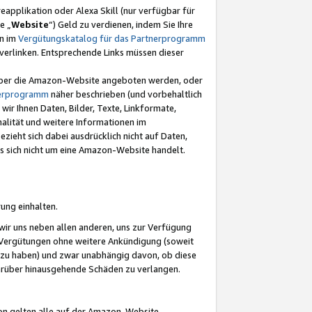
eapplikation oder Alexa Skill (nur verfügbar für
e „
Website
“) Geld zu verdienen, indem Sie Ihre
en im
Vergütungskatalog für das Partnerprogramm
t) verlinken. Entsprechende Links müssen dieser
e über die Amazon-Website angeboten werden, oder
nerprogramm
näher beschrieben (und vorbehaltlich
ir Ihnen Daten, Bilder, Texte, Linkformate,
alität und weitere Informationen im
zieht sich dabei ausdrücklich nicht auf Daten,
es sich nicht um eine Amazon-Website handelt.
rung einhalten.
ir uns neben allen anderen, uns zur Verfügung
n Vergütungen ohne weitere Ankündigung (soweit
 zu haben) und zwar unabhängig davon, ob diese
darüber hinausgehende Schäden zu verlangen.
on gelten alle auf der Amazon-Website