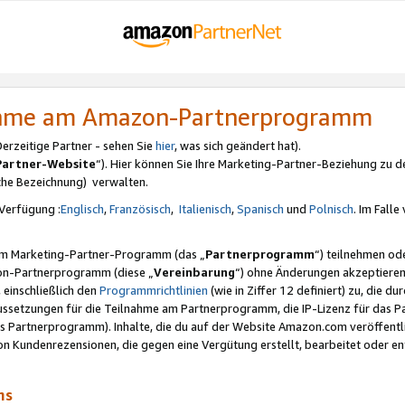
nahme am Amazon-Partnerprogramm
rzeitige Partner - sehen Sie
hier
, was sich geändert hat).
Partner-Website
“). Hier können Sie Ihre Marketing-Partner-Beziehung zu d
iche Bezeichnung) verwalten.
Verfügung :
Englisch
,
Französisch
,
Italienisch
,
Spanisch
und
Polnisch
. Im Fall
erem Marketing-Partner-Programm (das „
Partnerprogramm
“) teilnehmen od
on-Partnerprogramm (diese „
Vereinbarung
“) ohne Änderungen akzeptieren
 einschließlich den
Programmrichtlinien
(wie in Ziffer 12 definiert) zu, die 
raussetzungen für die Teilnahme am Partnerprogramm, die IP-Lizenz für das
s Partnerprogramm). Inhalte, die du auf der Website Amazon.com veröffentl
n Kundenrezensionen, die gegen eine Vergütung erstellt, bearbeitet oder ent
mms