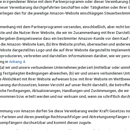
e in irgendeiner Weise mit dem Partnerprogramm oder dieser Vereinbarung (ei
ieser Vereinbarung durchgeführten Geschäften oder Tätigkeiten oder Ihrer 
liegen den für die jeweilige Amazon-Website einschlägigen Steuerbestim
mmenhang mit dem Partnerprogramm versenden, einschließlich, aber nicht be
site und die Nutzer Ihrer Website, die wir im Zusammenhang mit Ihrer Darst
itergeben (beispielsweise dass ein bestimmter Amazon-Kunde vor dem Kauf
uf die Amazon-Website kam, (b) Ihre Website prüfen, überwachen und anderwei
r Website dargestelltes Logo und die auf Ihrer Website dargestellte Impleme
reproduzieren, verbreiten und darstellen. Informationen darüber, wie wir per
ng in
Anhang 4
.
 (a) wir und unsere verbundenen Unternehmen jederzeit (mittelbar oder unmit
ng festgelegten Bedingungen abweichen, (b) wir und unsere verbundenen Unte
 Ähnlichkeit mit Ihrer Website aufweisen bzw. mit Ihrer Website im Wettbewer
barung durchzusetzen, keinen Verzicht auf unser Recht darstellt, die betrof
liche Festlegungen, Aktualisierungen, Handlungen und Zustimmungen, die wi
enommen bzw. erteilt werden und nur wirksam sind, wenn sie schriftlich dur
stimmung von Amazon dürfen Sie diese Vereinbarung weder Kraft Gesetzes no
die Parteien und deren jeweilige Rechtsnachfolger und Abtretungsempfänger 
ngsempfängern durchsetzbar und kommt diesen zugute.