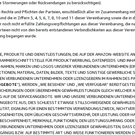
ge Stornierungen oder Rücksendungen zu berücksichtigen).
 Rechte und Pflichten der Parteien, einschließlich aller im Zusammenhang m
 die in Ziffern 3, 4, 5, 6, 7, 8, 10 und 11 dieser Vereinbarung sowie die in
er noch nicht erfüllte Zahlungsverpflichtungen aus dieser Vereinbarung, die
arteien nicht von den bereits entstandenen Verbindlichkeiten aus dieser Ver
gung begangen wurde.
 PRODUKTE UND DIENSTLEISTUNGEN, DIE AUF DER AMAZON-WEBSITE AN
GRAMMIERSCHNITTSTELLE FÜR PRODUKTWERBUNG, DATENFEEDS UND INH
-NAMEN, MARKEN UND LOGOS UNSERER VERBUNDENEN UNTERNEHMEN (EIN
IONEN, MATERIAL, DATEN, BILDER, TEXTE UND SONSTIGE GEWERBLICHE 
EREN VERBUNDENEN UNTERNEHMEN ODER LIZENZGEBERN IM RAHMEN DES 
NGEBOTE
“), WERDEN „WIE BESEHEN“ UND „WIE VERFÜGBAR“ BEREITGEST
CHERUNGEN ODER ÜBERNEHMEN GEWÄHRLEISTUNGEN GLEICH WELCHER AR
ZUG AUF DIE SERVICEANGEBOTE. WIR UND UNSERE VERBUNDENEN UNTERNEH
ANGEBOTE AUS; DIES SCHLIESST ETWAIGE STILLSCHWEIGENDE GEWÄHRLE
LITÄT, EIGNUNG FÜR EINEN BESTIMMTEN VERWENDUNGSZWECK, NICHTVER
OGENHEITEN, DEM ÜBLICHEN GESCHÄFTSVERKEHR, DER LEISTUNG ODER H
 BESCHAFFENHEIT, MERKMALE, FUNKTIONEN, DEN LEISTUNGSUMFANG ODER
VERBUNDENEN UNTERNEHMEN ODER LIZENZGEBER GEWÄHRLEISTEN, DASS D
HGÄNGIG BZW. AUF BESTIMMTE ART UND WEISE FUNKTIONIEREN WERDEN 