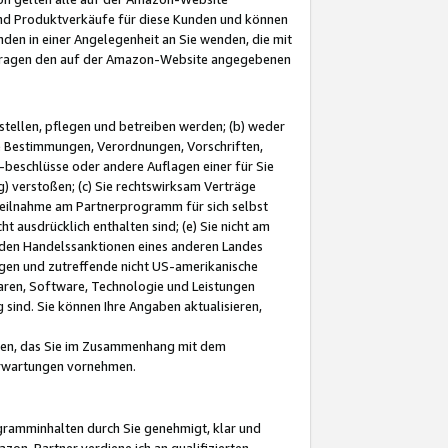
und Produktverkäufe für diese Kunden und können
nden in einer Angelegenheit an Sie wenden, die mit
e-Fragen den auf der Amazon-Website angegebenen
stellen, pflegen und betreiben werden; (b) weder
e Bestimmungen, Verordnungen, Vorschriften,
-beschlüsse oder andere Auflagen einer für Sie
 verstoßen; (c) Sie rechtswirksam Verträge
r Teilnahme am Partnerprogramm für sich selbst
t ausdrücklich enthalten sind; (e) Sie nicht am
den Handelssanktionen eines anderen Landes
gen und zutreffende nicht US-amerikanische
ren, Software, Technologie und Leistungen
sind. Sie können Ihre Angaben aktualisieren,
men, das Sie im Zusammenhang mit dem
 Erwartungen vornehmen.
ogramminhalten durch Sie genehmigt, klar und
zon-Partner verdiene ich an qualifizierten