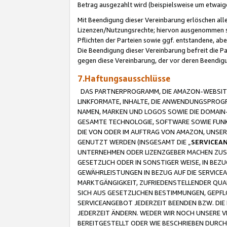
Betrag ausgezahlt wird (beispielsweise um etwai
Mit Beendigung dieser Vereinbarung erlöschen alle
Lizenzen/Nutzungsrechte; hiervon ausgenommen sind
Pflichten der Parteien sowie ggf. entstandene, ab
Die Beendigung dieser Vereinbarung befreit die P
gegen diese Vereinbarung, der vor deren Beendi
7.Haftungsausschlüsse
DAS PARTNERPROGRAMM, DIE AMAZON-WEBSITE,
LINKFORMATE, INHALTE, DIE ANWENDUNGSPRO
NAMEN, MARKEN UND LOGOS SOWIE DIE DOMAIN
GESAMTE TECHNOLOGIE, SOFTWARE SOWIE FUNKT
DIE VON ODER IM AUFTRAG VON AMAZON, UNS
GENUTZT WERDEN (INSGESAMT DIE „
SERVICEA
UNTERNEHMEN ODER LIZENZGEBER MACHEN ZUSI
GESETZLICH ODER IN SONSTIGER WEISE, IN BE
GEWÄHRLEISTUNGEN IN BEZUG AUF DIE SERVICE
MARKTGÄNGIGKEIT, ZUFRIEDENSTELLENDER QUA
SICH AUS GESETZLICHEN BESTIMMUNGEN, GEPFL
SERVICEANGEBOT JEDERZEIT BEENDEN BZW. DIE
JEDERZEIT ÄNDERN. WEDER WIR NOCH UNSERE 
BEREITGESTELLT ODER WIE BESCHRIEBEN DURC