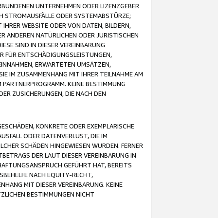
VERBUNDENEN UNTERNEHMEN ODER LIZENZGEBER
ICH STROMAUSFÄLLE ODER SYSTEMABSTÜRZE;
IHRER WEBSITE ODER VON DATEN, BILDERN,
ER ANDEREN NATÜRLICHEN ODER JURISTISCHEN
ESE SIND IN DIESER VEREINBARUNG
R FÜR ENTSCHÄDIGUNGSLEISTUNGEN,
EINNAHMEN, ERWARTETEN UMSÄTZEN,
SIE IM ZUSAMMENHANG MIT IHRER TEILNAHME AM
M PARTNERPROGRAMM. KEINE BESTIMMUNG
DER ZUSICHERUNGEN, DIE NACH DEN
GESCHÄDEN, KONKRETE ODER EXEMPLARISCHE
SFALL ODER DATENVERLUST, DIE IM
OLCHER SCHÄDEN HINGEWIESEN WURDEN. FERNER
BETRAGS DER LAUT DIESER VEREINBARUNG IN
HAFTUNGSANSPRUCH GEFÜHRT HAT, BEREITS
SBEHELFE NACH EQUITY-RECHT,
NHANG MIT DIESER VEREINBARUNG. KEINE
TZLICHEN BESTIMMUNGEN NICHT