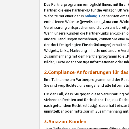
Das Partnerprogramm ermöglicht Ihnen, mit Ihrer W
Partner, die eine Partner-ID für die Amazon UK W
Website mit einer der in
Anhang 1
genannten Amazon
enthaltenen Website (jeweils eine „
Amazon-Webs
Vereinbarung entsprechen und die von uns bereitg
Wenn unsere Kunden die Partner-Links anklicken 
andere Handlungen vornehmen, können Sie eine Ver
der dort festgelegten Einschränkungen) erhalten. 
Widgets, Links, Marketing-Inhalte und andere Ver
Zusammenhang mit dem Partnerprogramm (die „
Bilder, Texte oder sonstige Informationen oder In
2.Compliance-Anforderungen für d
Ihre Teilnahme am Partnerprogramm und der Bezug 
Sie sind verpflichtet, uns umgehend alle Informat
Für den Fall, dass Sie gegen diese Vereinbarung 
stehenden Rechten und Rechtsbehelfen, das Recht
nach geltendem Recht zulässig) dauerhaft einzus
unmittelbar oder mittelbar im Zusammenhang mit
3.Amazon-Kunden
Ihre Teilnahme am Partnerprogramm führt nicht d