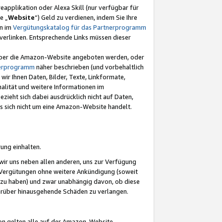
eapplikation oder Alexa Skill (nur verfügbar für
e „
Website
“) Geld zu verdienen, indem Sie Ihre
en im
Vergütungskatalog für das Partnerprogramm
t) verlinken. Entsprechende Links müssen dieser
e über die Amazon-Website angeboten werden, oder
nerprogramm
näher beschrieben (und vorbehaltlich
ir Ihnen Daten, Bilder, Texte, Linkformate,
alität und weitere Informationen im
zieht sich dabei ausdrücklich nicht auf Daten,
es sich nicht um eine Amazon-Website handelt.
rung einhalten.
ir uns neben allen anderen, uns zur Verfügung
n Vergütungen ohne weitere Ankündigung (soweit
 zu haben) und zwar unabhängig davon, ob diese
darüber hinausgehende Schäden zu verlangen.
on gelten alle auf der Amazon-Website