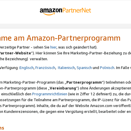
nahme am Amazon-Partnerprogramm
rzeitige Partner - sehen Sie
hier
, was sich geändert hat).
Partner-Website
“). Hier können Sie Ihre Marketing-Partner-Beziehung zu d
iche Bezeichnung) verwalten.
Verfügung :
Englisch
,
Französisch
,
Italienisch
,
Spanisch
und
Polnisch
. Im Fall
erem Marketing-Partner-Programm (das „
Partnerprogramm
“) teilnehmen od
on-Partnerprogramm (diese „
Vereinbarung
“) ohne Änderungen akzeptieren
 einschließlich den
Programmrichtlinien
(wie in Ziffer 12 definiert) zu, die 
raussetzungen für die Teilnahme am Partnerprogramm, die IP-Lizenz für das
s Partnerprogramm). Inhalte, die du auf der Website Amazon.com veröffentl
n Kundenrezensionen, die gegen eine Vergütung erstellt, bearbeitet oder ent
mms