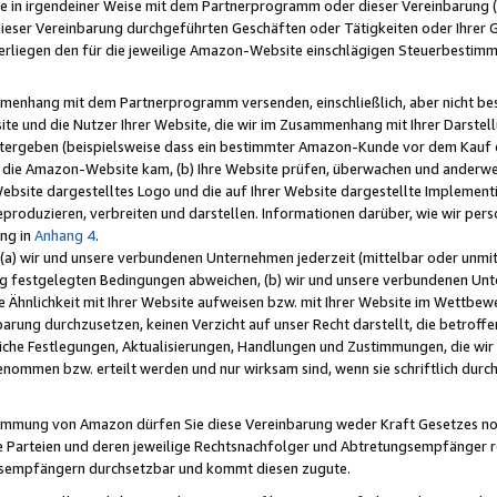
e in irgendeiner Weise mit dem Partnerprogramm oder dieser Vereinbarung (ei
ieser Vereinbarung durchgeführten Geschäften oder Tätigkeiten oder Ihrer 
liegen den für die jeweilige Amazon-Website einschlägigen Steuerbestim
mmenhang mit dem Partnerprogramm versenden, einschließlich, aber nicht be
site und die Nutzer Ihrer Website, die wir im Zusammenhang mit Ihrer Darst
itergeben (beispielsweise dass ein bestimmter Amazon-Kunde vor dem Kauf
uf die Amazon-Website kam, (b) Ihre Website prüfen, überwachen und anderwei
r Website dargestelltes Logo und die auf Ihrer Website dargestellte Impleme
reproduzieren, verbreiten und darstellen. Informationen darüber, wie wir per
ng in
Anhang 4
.
 (a) wir und unsere verbundenen Unternehmen jederzeit (mittelbar oder unmit
ng festgelegten Bedingungen abweichen, (b) wir und unsere verbundenen Unte
 Ähnlichkeit mit Ihrer Website aufweisen bzw. mit Ihrer Website im Wettbewer
barung durchzusetzen, keinen Verzicht auf unser Recht darstellt, die betrof
liche Festlegungen, Aktualisierungen, Handlungen und Zustimmungen, die wi
enommen bzw. erteilt werden und nur wirksam sind, wenn sie schriftlich dur
stimmung von Amazon dürfen Sie diese Vereinbarung weder Kraft Gesetzes no
die Parteien und deren jeweilige Rechtsnachfolger und Abtretungsempfänger 
ngsempfängern durchsetzbar und kommt diesen zugute.