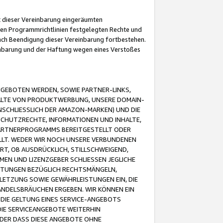
it dieser Vereinbarung eingeräumten
 den Programmrichtlinien festgelegten Rechte und
 nach Beendigung dieser Vereinbarung fortbestehen.
einbarung und der Haftung wegen eines Verstoßes
GEBOTEN WERDEN, SOWIE PARTNER-LINKS,
ALTE VON PRODUKTWERBUNG, UNSERE DOMAIN-
SCHLIESSLICH DER AMAZON-MARKEN) UND DIE
SCHUTZRECHTE, INFORMATIONEN UND INHALTE,
PARTNERPROGRAMMS BEREITGESTELLT ODER
ELLT. WEDER WIR NOCH UNSERE VERBUNDENEN
T, OB AUSDRÜCKLICH, STILLSCHWEIGEND,
MEN UND LIZENZGEBER SCHLIESSEN JEGLICHE
ISTUNGEN BEZÜGLICH RECHTSMÄNGELN,
LETZUNG SOWIE GEWÄHRLEISTUNGEN EIN, DIE
ANDELSBRÄUCHEN ERGEBEN. WIR KÖNNEN EIN
 DIE GELTUNG EINES SERVICE-ANGEBOTS
IE SERVICEANGEBOTE WEITERHIN
ODER DASS DIESE ANGEBOTE OHNE