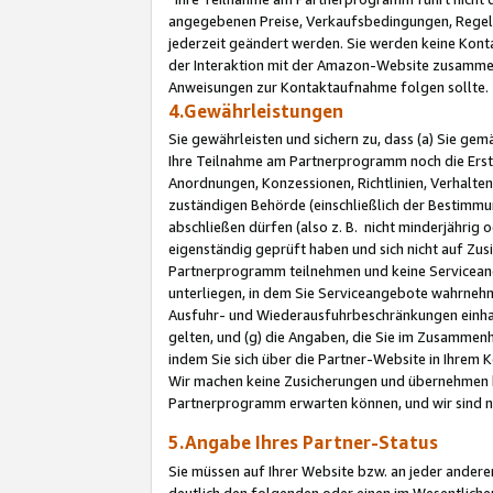
angegebenen Preise, Verkaufsbedingungen, Regeln
jederzeit geändert werden. Sie werden keine Konta
der Interaktion mit der Amazon-Website zusamme
Anweisungen zur Kontaktaufnahme folgen sollte.
4.Gewährleistungen
Sie gewährleisten und sichern zu, dass (a) Sie g
Ihre Teilnahme am Partnerprogramm noch die Erst
Anordnungen, Konzessionen, Richtlinien, Verhalten
zuständigen Behörde (einschließlich der Bestimmu
abschließen dürfen (also z. B. nicht minderjährig
eigenständig geprüft haben und sich nicht auf Zusi
Partnerprogramm teilnehmen und keine Servicean
unterliegen, in dem Sie Serviceangebote wahrneh
Ausfuhr- und Wiederausfuhrbeschränkungen einhal
gelten, und (g) die Angaben, die Sie im Zusammen
indem Sie sich über die Partner-Website in Ihrem
Wir machen keine Zusicherungen und übernehmen 
Partnerprogramm erwarten können, und wir sind n
5.Angabe Ihres Partner-Status
Sie müssen auf Ihrer Website bzw. an jeder ander
deutlich den folgenden oder einen im Wesentlichen