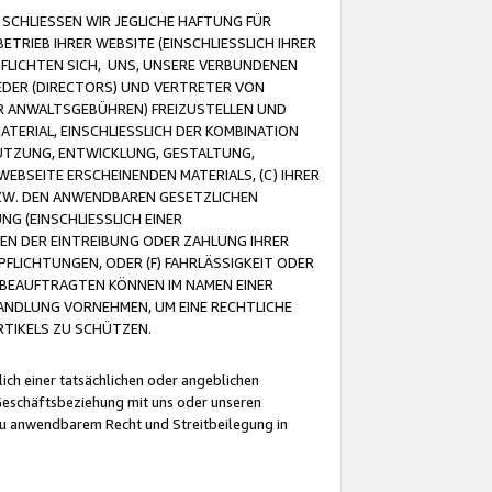
CHLIESSEN WIR JEGLICHE HAFTUNG FÜR
TRIEB IHRER WEBSITE (EINSCHLIESSLICH IHRER
FLICHTEN SICH, UNS, UNSERE VERBUNDENEN
EDER (DIRECTORS) UND VERTRETER VON
R ANWALTSGEBÜHREN) FREIZUSTELLEN UND
ATERIAL, EINSCHLIESSLICH DER KOMBINATION
NUTZUNG, ENTWICKLUNG, GESTALTUNG,
EBSEITE ERSCHEINENDEN MATERIALS, (C) IHRER
ZW. DEN ANWENDBAREN GESETZLICHEN
NG (EINSCHLIESSLICH EINER
BEN DER EINTREIBUNG ODER ZAHLUNG IHRER
LICHTUNGEN, ODER (F) FAHRLÄSSIGKEIT ODER
 BEAUFTRAGTEN KÖNNEN IM NAMEN EINER
HANDLUNG VORNEHMEN, UM EINE RECHTLICHE
TIKELS ZU SCHÜTZEN.
ich einer tatsächlichen oder angeblichen
Geschäftsbeziehung mit uns oder unseren
u anwendbarem Recht und Streitbeilegung in