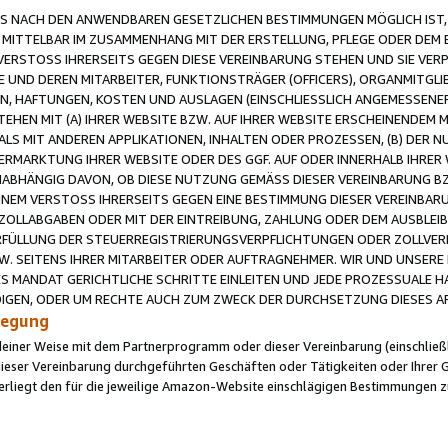
 NACH DEN ANWENDBAREN GESETZLICHEN BESTIMMUNGEN MÖGLICH IST, S
MITTELBAR IM ZUSAMMENHANG MIT DER ERSTELLUNG, PFLEGE ODER DEM BE
ERSTOSS IHRERSEITS GEGEN DIESE VEREINBARUNG STEHEN UND SIE VERP
UND DEREN MITARBEITER, FUNKTIONSTRÄGER (OFFICERS), ORGANMITGLI
N, HAFTUNGEN, KOSTEN UND AUSLAGEN (EINSCHLIESSLICH ANGEMESSENE
HEN MIT (A) IHRER WEBSITE BZW. AUF IHRER WEBSITE ERSCHEINENDEM M
LS MIT ANDEREN APPLIKATIONEN, INHALTEN ODER PROZESSEN, (B) DER 
RMARKTUNG IHRER WEBSITE ODER DES GGF. AUF ODER INNERHALB IHRER W
ABHÄNGIG DAVON, OB DIESE NUTZUNG GEMÄSS DIESER VEREINBARUNG B
EINEM VERSTOSS IHRERSEITS GEGEN EINE BESTIMMUNG DIESER VEREINBARU
D ZOLLABGABEN ODER MIT DER EINTREIBUNG, ZAHLUNG ODER DEM AUSBLEI
FÜLLUNG DER STEUERREGISTRIERUNGSVERPFLICHTUNGEN ODER ZOLLVERPF
W. SEITENS IHRER MITARBEITER ODER AUFTRAGNEHMER. WIR UND UNSERE
ES MANDAT GERICHTLICHE SCHRITTE EINLEITEN UND JEDE PROZESSUALE 
GEN, ODER UM RECHTE AUCH ZUM ZWECK DER DURCHSETZUNG DIESES AR
ilegung
endeiner Weise mit dem Partnerprogramm oder dieser Vereinbarung (einschließl
ieser Vereinbarung durchgeführten Geschäften oder Tätigkeiten oder Ihrer 
iegt den für die jeweilige Amazon-Website einschlägigen Bestimmungen z