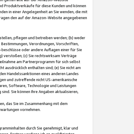
und Produktverkäufe für diese Kunden und können
nden in einer Angelegenheit an Sie wenden, die mit
e-Fragen den auf der Amazon-Website angegebenen
stellen, pflegen und betreiben werden; (b) weder
e Bestimmungen, Verordnungen, Vorschriften,
-beschlüsse oder andere Auflagen einer für Sie
 verstoßen; (c) Sie rechtswirksam Verträge
r Teilnahme am Partnerprogramm für sich selbst
t ausdrücklich enthalten sind; (e) Sie nicht am
den Handelssanktionen eines anderen Landes
gen und zutreffende nicht US-amerikanische
ren, Software, Technologie und Leistungen
sind. Sie können Ihre Angaben aktualisieren,
men, das Sie im Zusammenhang mit dem
 Erwartungen vornehmen.
ogramminhalten durch Sie genehmigt, klar und
zon-Partner verdiene ich an qualifizierten