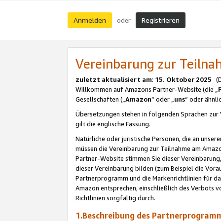
Anmelden
Registrieren
oder
Vereinbarung zur Teil
zuletzt aktualisiert am
:
15. Oktober 2025
(De
Willkommen auf Amazons Partner-Website (die „
Gesellschaften („
Amazon
“ oder „
uns
“ oder ähnl
Übersetzungen stehen in folgenden Sprachen zur 
gilt die englische Fassung.
Natürliche oder juristische Personen, die an uns
müssen die Vereinbarung zur Teilnahme am Amaz
Partner-Website stimmen Sie dieser Vereinbarung,
dieser Vereinbarung bilden (zum Beispiel die Vo
Partnerprogramm und die Markenrichtlinien für da
Amazon entsprechen, einschließlich des Verbots vo
Richtlinien sorgfältig durch.
1.Beschreibung des Partnerprogra