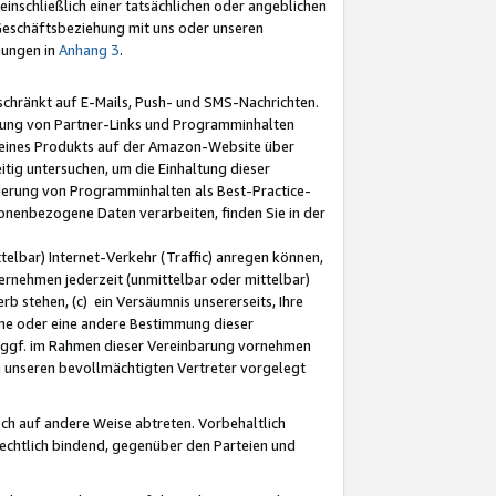
nschließlich einer tatsächlichen oder angeblichen
Geschäftsbeziehung mit uns oder unseren
mungen in
Anhang 3
.
schränkt auf E-Mails, Push- und SMS-Nachrichten.
ellung von Partner-Links und Programminhalten
 eines Produkts auf der Amazon-Website über
tig untersuchen, um die Einhaltung dieser
ntierung von Programminhalten als Best-Practice-
sonenbezogene Daten verarbeiten, finden Sie in der
telbar) Internet-Verkehr (Traffic) anregen können,
rnehmen jederzeit (unmittelbar oder mittelbar)
b stehen, (c) ein Versäumnis unsererseits, Ihre
fene oder eine andere Bestimmung dieser
r ggf. im Rahmen dieser Vereinbarung vornehmen
ch unseren bevollmächtigten Vertreter vorgelegt
ch auf andere Weise abtreten. Vorbehaltlich
rechtlich bindend, gegenüber den Parteien und