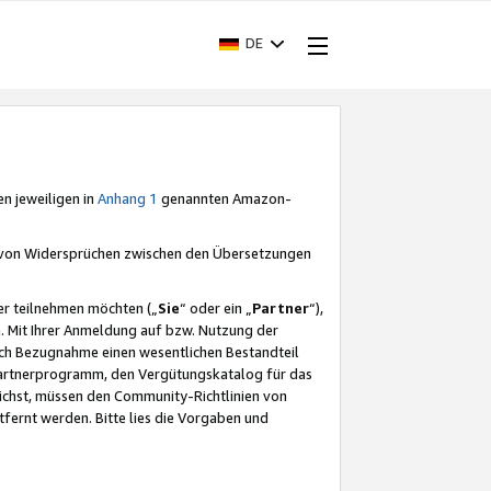
DE
en jeweiligen in
Anhang 1
genannten Amazon-
e von Widersprüchen zwischen den Übersetzungen
er teilnehmen möchten („
Sie
“ oder ein „
Partner
“),
. Mit Ihrer Anmeldung auf bzw. Nutzung der
durch Bezugnahme einen wesentlichen Bestandteil
 Partnerprogramm, den Vergütungskatalog für das
ichst, müssen den Community-Richtlinien von
fernt werden. Bitte lies die Vorgaben und