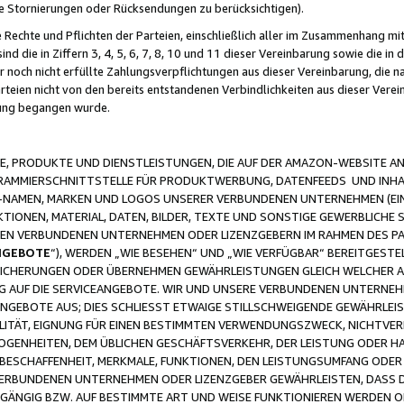
ge Stornierungen oder Rücksendungen zu berücksichtigen).
 Rechte und Pflichten der Parteien, einschließlich aller im Zusammenhang m
 die in Ziffern 3, 4, 5, 6, 7, 8, 10 und 11 dieser Vereinbarung sowie die in
er noch nicht erfüllte Zahlungsverpflichtungen aus dieser Vereinbarung, die
arteien nicht von den bereits entstandenen Verbindlichkeiten aus dieser Ver
gung begangen wurde.
 PRODUKTE UND DIENSTLEISTUNGEN, DIE AUF DER AMAZON-WEBSITE AN
GRAMMIERSCHNITTSTELLE FÜR PRODUKTWERBUNG, DATENFEEDS UND INH
-NAMEN, MARKEN UND LOGOS UNSERER VERBUNDENEN UNTERNEHMEN (EIN
IONEN, MATERIAL, DATEN, BILDER, TEXTE UND SONSTIGE GEWERBLICHE 
EREN VERBUNDENEN UNTERNEHMEN ODER LIZENZGEBERN IM RAHMEN DES 
NGEBOTE
“), WERDEN „WIE BESEHEN“ UND „WIE VERFÜGBAR“ BEREITGEST
CHERUNGEN ODER ÜBERNEHMEN GEWÄHRLEISTUNGEN GLEICH WELCHER AR
ZUG AUF DIE SERVICEANGEBOTE. WIR UND UNSERE VERBUNDENEN UNTERNEH
ANGEBOTE AUS; DIES SCHLIESST ETWAIGE STILLSCHWEIGENDE GEWÄHRLE
LITÄT, EIGNUNG FÜR EINEN BESTIMMTEN VERWENDUNGSZWECK, NICHTVER
OGENHEITEN, DEM ÜBLICHEN GESCHÄFTSVERKEHR, DER LEISTUNG ODER H
 BESCHAFFENHEIT, MERKMALE, FUNKTIONEN, DEN LEISTUNGSUMFANG ODER
VERBUNDENEN UNTERNEHMEN ODER LIZENZGEBER GEWÄHRLEISTEN, DASS D
HGÄNGIG BZW. AUF BESTIMMTE ART UND WEISE FUNKTIONIEREN WERDEN 