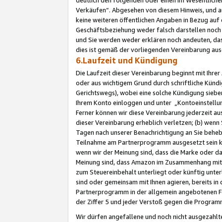
Verkäufen“. Abgesehen von diesem Hinweis, und a
keine weiteren öffentlichen Angaben in Bezug au
Geschäftsbeziehung weder falsch darstellen noch a
und Sie werden weder erklären noch andeuten, dass
dies ist gemäß der vorliegenden Vereinbarung ausd
6.Laufzeit und Kündigung
Die Laufzeit dieser Vereinbarung beginnt mit Ihre
oder aus wichtigem Grund durch schriftliche Kündi
Gerichtswegs), wobei eine solche Kündigung siebe
Ihrem Konto einloggen und unter „Kontoeinstellu
Ferner können wir diese Vereinbarung jederzeit aus
dieser Vereinbarung erheblich verletzen; (b) wenn
Tagen nach unserer Benachrichtigung an Sie behe
Teilnahme am Partnerprogramm ausgesetzt sein kö
wenn wir der Meinung sind, dass die Marke oder 
Meinung sind, dass Amazon im Zusammenhang mit d
zum Steuereinbehalt unterliegt oder künftig unter
sind oder gemeinsam mit Ihnen agieren, bereits in
Partnerprogramm in der allgemein angebotenen Fo
der Ziffer 5 und jeder Verstoß gegen die Programm
Wir dürfen angefallene und noch nicht ausgezahlt