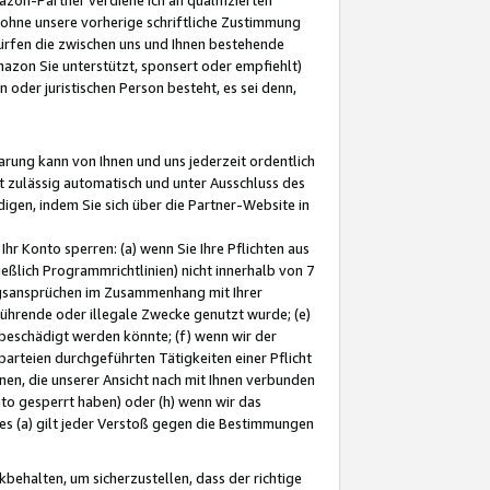
ohne unsere vorherige schriftliche Zustimmung
ürfen die zwischen uns und Ihnen bestehende
mazon Sie unterstützt, sponsert oder empfiehlt)
oder juristischen Person besteht, es sei denn,
arung kann von Ihnen und uns jederzeit ordentlich
t zulässig automatisch und unter Ausschluss des
gen, indem Sie sich über die Partner-Website in
hr Konto sperren: (a) wenn Sie Ihre Pflichten aus
eßlich Programmrichtlinien) nicht innerhalb von 7
ngsansprüchen im Zusammenhang mit Ihrer
ührende oder illegale Zwecke genutzt wurde; (e)
eschädigt werden könnte; (f) wenn wir der
rteien durchgeführten Tätigkeiten einer Pflicht
nen, die unserer Ansicht nach mit Ihnen verbunden
nto gesperrt haben) oder (h) wenn wir das
 (a) gilt jeder Verstoß gegen die Bestimmungen
ehalten, um sicherzustellen, dass der richtige