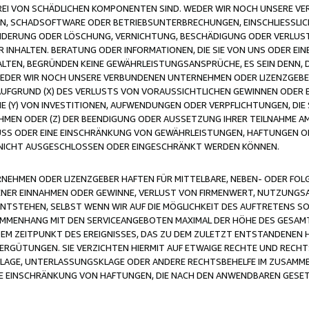
FREI VON SCHÄDLICHEN KOMPONENTEN SIND. WEDER WIR NOCH UNSERE 
VIREN, SCHADSOFTWARE ODER BETRIEBSUNTERBRECHUNGEN, EINSCHLIESSL
ÄNDERUNG ODER LÖSCHUNG, VERNICHTUNG, BESCHÄDIGUNG ODER VERLUST 
INHALTEN. BERATUNG ODER INFORMATIONEN, DIE SIE VON UNS ODER EIN
LTEN, BEGRÜNDEN KEINE GEWÄHRLEISTUNGSANSPRÜCHE, ES SEIN DENN, DI
WEDER WIR NOCH UNSERE VERBUNDENEN UNTERNEHMEN ODER LIZENZGEBE
FGRUND (X) DES VERLUSTS VON VORAUSSICHTLICHEN GEWINNEN ODER 
 (Y) VON INVESTITIONEN, AUFWENDUNGEN ODER VERPFLICHTUNGEN, DIE 
EN ODER (Z) DER BEENDIGUNG ODER AUSSETZUNG IHRER TEILNAHME A
LUSS ODER EINE EINSCHRÄNKUNG VON GEWÄHRLEISTUNGEN, HAFTUNGEN O
NICHT AUSGESCHLOSSEN ODER EINGESCHRÄNKT WERDEN KÖNNEN.
EHMEN ODER LIZENZGEBER HAFTEN FÜR MITTELBARE, NEBEN- ODER FOL
R EINNAHMEN ODER GEWINNE, VERLUST VON FIRMENWERT, NUTZUNGSAU
TSTEHEN, SELBST WENN WIR AUF DIE MÖGLICHKEIT DES AUFTRETENS S
MENHANG MIT DEN SERVICEANGEBOTEN MAXIMAL DER HÖHE DES GESAMT
M ZEITPUNKT DES EREIGNISSES, DAS ZU DEM ZULETZT ENTSTANDENEN 
ERGÜTUNGEN. SIE VERZICHTEN HIERMIT AUF ETWAIGE RECHTE UND RECHT
KLAGE, UNTERLASSUNGSKLAGE ODER ANDERE RECHTSBEHELFE IM ZUSAMME
NE EINSCHRÄNKUNG VON HAFTUNGEN, DIE NACH DEN ANWENDBAREN GESE