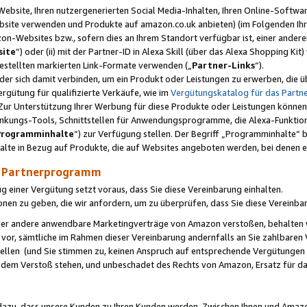
ebsite, Ihren nutzergenerierten Social Media-Inhalten, Ihren Online-Softwar
ebsite verwenden und Produkte auf amazon.co.uk anbieten) (im Folgenden Ihr
-Websites bzw., sofern dies an Ihrem Standort verfügbar ist, einer ander
ite
“) oder (ii) mit der Partner-ID in Alexa Skill (über das Alexa Shopping Ki
estellten markierten Link-Formate verwenden („
Partner-Links
“).
oder sich damit verbinden, um ein Produkt oder Leistungen zu erwerben, di
gütung für qualifizierte Verkäufe, wie im
Vergütungskatalog für das Part
Zur Unterstützung Ihrer Werbung für diese Produkte oder Leistungen können w
linkungs-Tools, Schnittstellen für Anwendungsprogramme, die Alexa-Funktion
Programminhalte
“) zur Verfügung stellen. Der Begriff „Programminhalte“ be
halte in Bezug auf Produkte, die auf Websites angeboten werden, bei denen 
as Partnerprogramm
einer Vergütung setzt voraus, dass Sie diese Vereinbarung einhalten.
ionen zu geben, die wir anfordern, um zu überprüfen, dass Sie diese Vereinba
oder andere anwendbare Marketingverträge von Amazon verstoßen, behalten w
 vor, sämtliche im Rahmen dieser Vereinbarung andernfalls an Sie zahlbare
tellen (und Sie stimmen zu, keinen Anspruch auf entsprechende Vergütungen
 dem Verstoß stehen, und unbeschadet des Rechts von Amazon, Ersatz für 
azu, dass unsere Kunden zu Ihren Kunden werden. Zwischen Ihnen und Amaz