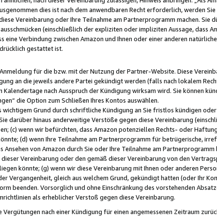
usgenommen dies ist nach dem anwendbaren Recht erforderlich, werden Sie 
f diese Vereinbarung oder Ihre Teilnahme am Partnerprogramm machen. Sie d
usschmücken (einschließlich der expliziten oder impliziten Aussage, dass A
 eine Verbindung zwischen Amazon und Ihnen oder einer anderen natürlichen 
rücklich gestattet ist.
r Anmeldung für die bzw. mit der Nutzung der Partner-Website. Diese Vereinb
gung an die jeweils andere Partei gekündigt werden (falls nach lokalem Rech
n Kalendertage nach Ausspruch der Kündigung wirksam wird. Sie können kündi
ngen“ die Option zum Schließen Ihres Kontos auswählen.
 wichtigem Grund durch schriftliche Kündigung an Sie fristlos kündigen oder I
 Sie darüber hinaus anderweitige Verstöße gegen diese Vereinbarung (einschli
ben; (c) wenn wir befürchten, dass Amazon potenziellen Rechts- oder Haftu
nnte; (d) wenn Ihre Teilnahme am Partnerprogramm für betrügerische, irref
das Ansehen von Amazon durch Sie oder Ihre Teilnahme am Partnerprogramm b
ieser Vereinbarung oder den gemäß dieser Vereinbarung von den Vertragspa
liegen könnte; (g) wenn wir diese Vereinbarung mit Ihnen oder anderen Perso
 der Vergangenheit, gleich aus welchem Grund, gekündigt hatten (oder Ihr Ko
rm beenden. Vorsorglich und ohne Einschränkung des vorstehenden Absatzes
richtlinien als erheblicher Verstoß gegen diese Vereinbarung.
e Vergütungen nach einer Kündigung für einen angemessenen Zeitraum zurückb