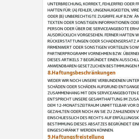
UNTERBRECHUNG, KORREKT, FEHLERFREI ODER 
HAFTEN FÜR: (A) FEHLER, UNGENAUIGKEITEN, 
ODER (B) UNBERECHTIGTE ZUGRIFFE AUF BZW. 
TEXTEN ODER SONSTIGEN INFORMATIONEN ODER 
PERSON ODER ÜBER DIE SERVICEANGEBOTE ERHA
AUSDRÜCKLICH VORGESEHEN. FERNER HAFTEN 
RÜCKERSTATTUNGEN ODER SCHADENSERSATZ AU
FIRMENWERT ODER SONSTIGEN VORTEILEN SOWIE
PARTNERPROGRAMM VORNEHMEN BZW. ÜBERNEHM
DIESES ARTIKELS 7 BEGRÜNDET EINEN AUSSCH
ANWENDBAREN GESETZLICHEN BESTIMMUNGEN 
8.Haftungsbeschränkungen
WEDER WIR NOCH UNSERE VERBUNDENEN UNTERN
SCHÄDEN ODER SCHÄDEN AUFGRUND ENTGANGENE
ZUSAMMENHANG MIT DEN SERVICEANGEBOTEN EN
ENTSPRICHT UNSERE GESAMTHAFTUNG IM ZUSAM
DEM 12-MONATSZEITRAUM UNMITTELBAR VOR DE
GEZAHLTEN ODER NOCH AN SIE ZU ZAHLENDEN V
EINSCHLIESSLICH DES RECHTS AUF ERFÜLLUNGS
BESTIMMUNG DIESES ABSATZES BEGRÜNDET EI
EINGESCHRÄNKT WERDEN KÖNNEN.
9.Haftungsfreistellung