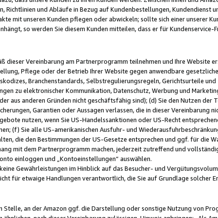
, Richtlinien und Abläufe in Bezug auf Kundenbestellungen, Kundendienst 
kte mit unseren Kunden pflegen oder abwickeln; sollte sich einer unserer Ku
nhängt, so werden Sie diesem Kunden mitteilen, dass er für Kundenservic
emäß dieser Vereinbarung am Partnerprogramm teilnehmen und Ihre Website er
ellung, Pflege oder der Betrieb Ihrer Website gegen anwendbare gesetzlich
skodizes, Branchenstandards, Selbstregulierungsregeln, Gerichtsurteile und 
ngen zu elektronischer Kommunikation, Datenschutz, Werbung und Marketing)
 oder aus anderen Gründen nicht geschäftsfähig sind); (d) Sie den Nutzen de
cherungen, Garantien oder Aussagen verlassen, die in dieser Vereinbarung nich
gebote nutzen, wenn Sie US-Handelssanktionen oder US-Recht entsprechen
men; (f) Sie alle US-amerikanischen Ausfuhr- und Wiederausfuhrbeschränkun
ten, die den Bestimmungen der US-Gesetze entsprechen und ggf. für die Wa
hang mit dem Partnerprogramm machen, jederzeit zutreffend und vollständig 
 Konto einloggen und „Kontoeinstellungen“ auswählen.
keine Gewährleistungen im Hinblick auf das Besucher- und Vergütungsvolu
icht für etwaige Handlungen verantwortlich, die Sie auf Grundlage solcher
en Stelle, an der Amazon ggf. die Darstellung oder sonstige Nutzung von Pr
 ähnlichen, nach dieser Vereinbarung zulässigen, Hinweis anbringen: „Als Ama