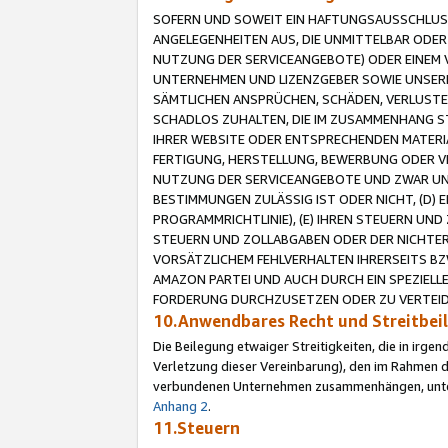
SOFERN UND SOWEIT EIN HAFTUNGSAUSSCHLUSS
ANGELEGENHEITEN AUS, DIE UNMITTELBAR ODER 
NUTZUNG DER SERVICEANGEBOTE) ODER EINEM V
UNTERNEHMEN UND LIZENZGEBER SOWIE UNSERE 
SÄMTLICHEN ANSPRÜCHEN, SCHÄDEN, VERLUSTE
SCHADLOS ZUHALTEN, DIE IM ZUSAMMENHANG STE
IHRER WEBSITE ODER ENTSPRECHENDEN MATERIA
FERTIGUNG, HERSTELLUNG, BEWERBUNG ODER VE
NUTZUNG DER SERVICEANGEBOTE UND ZWAR UN
BESTIMMUNGEN ZULÄSSIG IST ODER NICHT, (D) 
PROGRAMMRICHTLINIE), (E) IHREN STEUERN UN
STEUERN UND ZOLLABGABEN ODER DER NICHTER
VORSÄTZLICHEM FEHLVERHALTEN IHRERSEITS BZ
AMAZON PARTEI UND AUCH DURCH EIN SPEZIELL
FORDERUNG DURCHZUSETZEN ODER ZU VERTEIDI
10.Anwendbares Recht und Streitbe
Die Beilegung etwaiger Streitigkeiten, die in irg
Verletzung dieser Vereinbarung), den im Rahmen d
verbundenen Unternehmen zusammenhängen, unterl
Anhang 2
.
11.Steuern