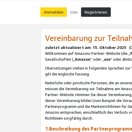
Anmelden
Registrieren
oder
Vereinbarung zur Teil
zuletzt aktualisiert am
:
15. Oktober 2025
(De
Willkommen auf Amazons Partner-Website (die „
Gesellschaften („
Amazon
“ oder „
uns
“ oder ähnl
Übersetzungen stehen in folgenden Sprachen zur 
gilt die englische Fassung.
Natürliche oder juristische Personen, die an uns
müssen die Vereinbarung zur Teilnahme am Amaz
Partner-Website stimmen Sie dieser Vereinbarung,
dieser Vereinbarung bilden (zum Beispiel die Vo
Partnerprogramm und die Markenrichtlinien für da
Amazon entsprechen, einschließlich des Verbots vo
Richtlinien sorgfältig durch.
1.Beschreibung des Partnerprogra