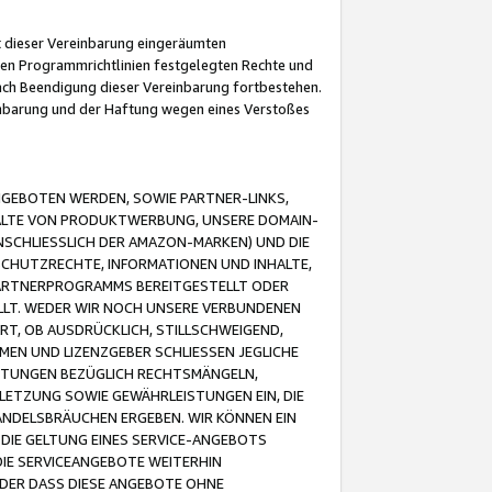
it dieser Vereinbarung eingeräumten
 den Programmrichtlinien festgelegten Rechte und
 nach Beendigung dieser Vereinbarung fortbestehen.
einbarung und der Haftung wegen eines Verstoßes
GEBOTEN WERDEN, SOWIE PARTNER-LINKS,
ALTE VON PRODUKTWERBUNG, UNSERE DOMAIN-
SCHLIESSLICH DER AMAZON-MARKEN) UND DIE
SCHUTZRECHTE, INFORMATIONEN UND INHALTE,
PARTNERPROGRAMMS BEREITGESTELLT ODER
ELLT. WEDER WIR NOCH UNSERE VERBUNDENEN
T, OB AUSDRÜCKLICH, STILLSCHWEIGEND,
MEN UND LIZENZGEBER SCHLIESSEN JEGLICHE
ISTUNGEN BEZÜGLICH RECHTSMÄNGELN,
LETZUNG SOWIE GEWÄHRLEISTUNGEN EIN, DIE
ANDELSBRÄUCHEN ERGEBEN. WIR KÖNNEN EIN
 DIE GELTUNG EINES SERVICE-ANGEBOTS
IE SERVICEANGEBOTE WEITERHIN
ODER DASS DIESE ANGEBOTE OHNE