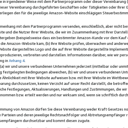
e in irgendeiner Weise mit dem Partnerprogramm oder dieser Vereinbarung (ei
ieser Vereinbarung durchgeführten Geschäften oder Tätigkeiten oder Ihrer 
liegen den für die jeweilige Amazon-Website einschlägigen Steuerbestim
mmenhang mit dem Partnerprogramm versenden, einschließlich, aber nicht be
site und die Nutzer Ihrer Website, die wir im Zusammenhang mit Ihrer Darst
itergeben (beispielsweise dass ein bestimmter Amazon-Kunde vor dem Kauf
uf die Amazon-Website kam, (b) Ihre Website prüfen, überwachen und anderwei
r Website dargestelltes Logo und die auf Ihrer Website dargestellte Impleme
reproduzieren, verbreiten und darstellen. Informationen darüber, wie wir per
ng in
Anhang 4
.
 (a) wir und unsere verbundenen Unternehmen jederzeit (mittelbar oder unmit
ng festgelegten Bedingungen abweichen, (b) wir und unsere verbundenen Unte
 Ähnlichkeit mit Ihrer Website aufweisen bzw. mit Ihrer Website im Wettbewer
barung durchzusetzen, keinen Verzicht auf unser Recht darstellt, die betrof
liche Festlegungen, Aktualisierungen, Handlungen und Zustimmungen, die wi
enommen bzw. erteilt werden und nur wirksam sind, wenn sie schriftlich dur
stimmung von Amazon dürfen Sie diese Vereinbarung weder Kraft Gesetzes no
die Parteien und deren jeweilige Rechtsnachfolger und Abtretungsempfänger 
ngsempfängern durchsetzbar und kommt diesen zugute.