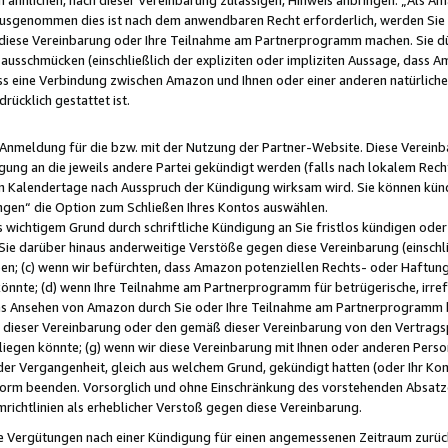
usgenommen dies ist nach dem anwendbaren Recht erforderlich, werden Sie 
f diese Vereinbarung oder Ihre Teilnahme am Partnerprogramm machen. Sie d
usschmücken (einschließlich der expliziten oder impliziten Aussage, dass A
 eine Verbindung zwischen Amazon und Ihnen oder einer anderen natürlichen 
rücklich gestattet ist.
r Anmeldung für die bzw. mit der Nutzung der Partner-Website. Diese Vereinb
gung an die jeweils andere Partei gekündigt werden (falls nach lokalem Rech
n Kalendertage nach Ausspruch der Kündigung wirksam wird. Sie können kündi
ngen“ die Option zum Schließen Ihres Kontos auswählen.
 wichtigem Grund durch schriftliche Kündigung an Sie fristlos kündigen oder I
 Sie darüber hinaus anderweitige Verstöße gegen diese Vereinbarung (einschli
ben; (c) wenn wir befürchten, dass Amazon potenziellen Rechts- oder Haftu
nnte; (d) wenn Ihre Teilnahme am Partnerprogramm für betrügerische, irref
das Ansehen von Amazon durch Sie oder Ihre Teilnahme am Partnerprogramm b
ieser Vereinbarung oder den gemäß dieser Vereinbarung von den Vertragspa
liegen könnte; (g) wenn wir diese Vereinbarung mit Ihnen oder anderen Perso
 der Vergangenheit, gleich aus welchem Grund, gekündigt hatten (oder Ihr Ko
rm beenden. Vorsorglich und ohne Einschränkung des vorstehenden Absatzes
richtlinien als erheblicher Verstoß gegen diese Vereinbarung.
e Vergütungen nach einer Kündigung für einen angemessenen Zeitraum zurückb