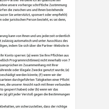
ohne unsere vorherige schriftliche Zustimmung
ürfen die zwischen uns und Ihnen bestehende
mazon Sie unterstützt, sponsert oder empfiehlt)
oder juristischen Person besteht, es sei denn,
arung kann von Ihnen und uns jederzeit ordentlich
t zulässig automatisch und unter Ausschluss des
gen, indem Sie sich über die Partner-Website in
hr Konto sperren: (a) wenn Sie Ihre Pflichten aus
eßlich Programmrichtlinien) nicht innerhalb von 7
ngsansprüchen im Zusammenhang mit Ihrer
ührende oder illegale Zwecke genutzt wurde; (e)
eschädigt werden könnte; (f) wenn wir der
rteien durchgeführten Tätigkeiten einer Pflicht
nen, die unserer Ansicht nach mit Ihnen verbunden
nto gesperrt haben) oder (h) wenn wir das
 (a) gilt jeder Verstoß gegen die Bestimmungen
ehalten, um sicherzustellen, dass der richtige