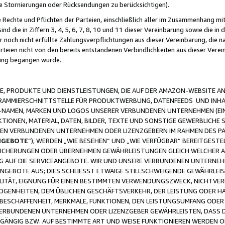
ge Stornierungen oder Rücksendungen zu berücksichtigen).
 Rechte und Pflichten der Parteien, einschließlich aller im Zusammenhang m
 die in Ziffern 3, 4, 5, 6, 7, 8, 10 und 11 dieser Vereinbarung sowie die in
er noch nicht erfüllte Zahlungsverpflichtungen aus dieser Vereinbarung, die
arteien nicht von den bereits entstandenen Verbindlichkeiten aus dieser Ver
gung begangen wurde.
 PRODUKTE UND DIENSTLEISTUNGEN, DIE AUF DER AMAZON-WEBSITE AN
GRAMMIERSCHNITTSTELLE FÜR PRODUKTWERBUNG, DATENFEEDS UND INH
-NAMEN, MARKEN UND LOGOS UNSERER VERBUNDENEN UNTERNEHMEN (EIN
IONEN, MATERIAL, DATEN, BILDER, TEXTE UND SONSTIGE GEWERBLICHE 
EREN VERBUNDENEN UNTERNEHMEN ODER LIZENZGEBERN IM RAHMEN DES 
NGEBOTE
“), WERDEN „WIE BESEHEN“ UND „WIE VERFÜGBAR“ BEREITGEST
CHERUNGEN ODER ÜBERNEHMEN GEWÄHRLEISTUNGEN GLEICH WELCHER AR
ZUG AUF DIE SERVICEANGEBOTE. WIR UND UNSERE VERBUNDENEN UNTERNEH
ANGEBOTE AUS; DIES SCHLIESST ETWAIGE STILLSCHWEIGENDE GEWÄHRLE
LITÄT, EIGNUNG FÜR EINEN BESTIMMTEN VERWENDUNGSZWECK, NICHTVER
OGENHEITEN, DEM ÜBLICHEN GESCHÄFTSVERKEHR, DER LEISTUNG ODER H
 BESCHAFFENHEIT, MERKMALE, FUNKTIONEN, DEN LEISTUNGSUMFANG ODER
VERBUNDENEN UNTERNEHMEN ODER LIZENZGEBER GEWÄHRLEISTEN, DASS D
HGÄNGIG BZW. AUF BESTIMMTE ART UND WEISE FUNKTIONIEREN WERDEN 