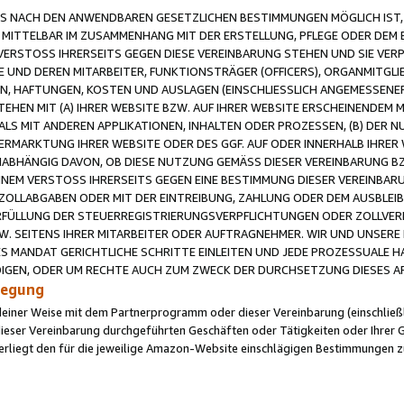
 NACH DEN ANWENDBAREN GESETZLICHEN BESTIMMUNGEN MÖGLICH IST, S
MITTELBAR IM ZUSAMMENHANG MIT DER ERSTELLUNG, PFLEGE ODER DEM BE
ERSTOSS IHRERSEITS GEGEN DIESE VEREINBARUNG STEHEN UND SIE VERP
UND DEREN MITARBEITER, FUNKTIONSTRÄGER (OFFICERS), ORGANMITGLI
N, HAFTUNGEN, KOSTEN UND AUSLAGEN (EINSCHLIESSLICH ANGEMESSENE
HEN MIT (A) IHRER WEBSITE BZW. AUF IHRER WEBSITE ERSCHEINENDEM M
LS MIT ANDEREN APPLIKATIONEN, INHALTEN ODER PROZESSEN, (B) DER 
RMARKTUNG IHRER WEBSITE ODER DES GGF. AUF ODER INNERHALB IHRER W
ABHÄNGIG DAVON, OB DIESE NUTZUNG GEMÄSS DIESER VEREINBARUNG B
EINEM VERSTOSS IHRERSEITS GEGEN EINE BESTIMMUNG DIESER VEREINBARU
D ZOLLABGABEN ODER MIT DER EINTREIBUNG, ZAHLUNG ODER DEM AUSBLEI
FÜLLUNG DER STEUERREGISTRIERUNGSVERPFLICHTUNGEN ODER ZOLLVERPF
W. SEITENS IHRER MITARBEITER ODER AUFTRAGNEHMER. WIR UND UNSERE
ES MANDAT GERICHTLICHE SCHRITTE EINLEITEN UND JEDE PROZESSUALE 
GEN, ODER UM RECHTE AUCH ZUM ZWECK DER DURCHSETZUNG DIESES AR
ilegung
endeiner Weise mit dem Partnerprogramm oder dieser Vereinbarung (einschließl
ieser Vereinbarung durchgeführten Geschäften oder Tätigkeiten oder Ihrer 
iegt den für die jeweilige Amazon-Website einschlägigen Bestimmungen z