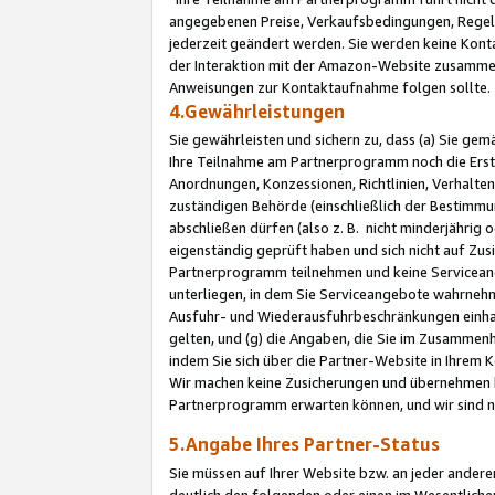
angegebenen Preise, Verkaufsbedingungen, Regeln
jederzeit geändert werden. Sie werden keine Konta
der Interaktion mit der Amazon-Website zusamme
Anweisungen zur Kontaktaufnahme folgen sollte.
4.Gewährleistungen
Sie gewährleisten und sichern zu, dass (a) Sie g
Ihre Teilnahme am Partnerprogramm noch die Erst
Anordnungen, Konzessionen, Richtlinien, Verhalten
zuständigen Behörde (einschließlich der Bestimmu
abschließen dürfen (also z. B. nicht minderjährig
eigenständig geprüft haben und sich nicht auf Zusi
Partnerprogramm teilnehmen und keine Servicean
unterliegen, in dem Sie Serviceangebote wahrneh
Ausfuhr- und Wiederausfuhrbeschränkungen einhal
gelten, und (g) die Angaben, die Sie im Zusammen
indem Sie sich über die Partner-Website in Ihrem
Wir machen keine Zusicherungen und übernehmen 
Partnerprogramm erwarten können, und wir sind n
5.Angabe Ihres Partner-Status
Sie müssen auf Ihrer Website bzw. an jeder ander
deutlich den folgenden oder einen im Wesentlichen