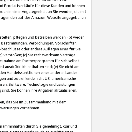
und Produktverkäufe für diese Kunden und können
nden in einer Angelegenheit an Sie wenden, die mit
e-Fragen den auf der Amazon-Website angegebenen
stellen, pflegen und betreiben werden; (b) weder
e Bestimmungen, Verordnungen, Vorschriften,
-beschlüsse oder andere Auflagen einer für Sie
 verstoßen; (c) Sie rechtswirksam Verträge
r Teilnahme am Partnerprogramm für sich selbst
t ausdrücklich enthalten sind; (e) Sie nicht am
den Handelssanktionen eines anderen Landes
gen und zutreffende nicht US-amerikanische
ren, Software, Technologie und Leistungen
sind. Sie können Ihre Angaben aktualisieren,
men, das Sie im Zusammenhang mit dem
 Erwartungen vornehmen.
ogramminhalten durch Sie genehmigt, klar und
zon-Partner verdiene ich an qualifizierten