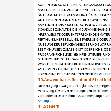
SOFERN UND SOWEIT EIN HAFTUNGSAUSSCHLUSS
ANGELEGENHEITEN AUS, DIE UNMITTELBAR ODER 
NUTZUNG DER SERVICEANGEBOTE) ODER EINEM V
UNTERNEHMEN UND LIZENZGEBER SOWIE UNSERE 
SÄMTLICHEN ANSPRÜCHEN, SCHÄDEN, VERLUSTE
SCHADLOS ZUHALTEN, DIE IM ZUSAMMENHANG STE
IHRER WEBSITE ODER ENTSPRECHENDEN MATERIA
FERTIGUNG, HERSTELLUNG, BEWERBUNG ODER VE
NUTZUNG DER SERVICEANGEBOTE UND ZWAR UN
BESTIMMUNGEN ZULÄSSIG IST ODER NICHT, (D) 
PROGRAMMRICHTLINIE), (E) IHREN STEUERN UN
STEUERN UND ZOLLABGABEN ODER DER NICHTER
VORSÄTZLICHEM FEHLVERHALTEN IHRERSEITS BZ
AMAZON PARTEI UND AUCH DURCH EIN SPEZIELL
FORDERUNG DURCHZUSETZEN ODER ZU VERTEIDI
10.Anwendbares Recht und Streitbe
Die Beilegung etwaiger Streitigkeiten, die in irg
Verletzung dieser Vereinbarung), den im Rahmen d
verbundenen Unternehmen zusammenhängen, unterl
Anhang 2
.
11.Steuern