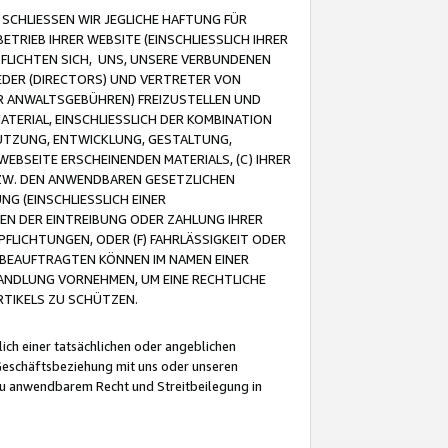
CHLIESSEN WIR JEGLICHE HAFTUNG FÜR
TRIEB IHRER WEBSITE (EINSCHLIESSLICH IHRER
FLICHTEN SICH, UNS, UNSERE VERBUNDENEN
EDER (DIRECTORS) UND VERTRETER VON
R ANWALTSGEBÜHREN) FREIZUSTELLEN UND
ATERIAL, EINSCHLIESSLICH DER KOMBINATION
NUTZUNG, ENTWICKLUNG, GESTALTUNG,
EBSEITE ERSCHEINENDEN MATERIALS, (C) IHRER
ZW. DEN ANWENDBAREN GESETZLICHEN
NG (EINSCHLIESSLICH EINER
BEN DER EINTREIBUNG ODER ZAHLUNG IHRER
LICHTUNGEN, ODER (F) FAHRLÄSSIGKEIT ODER
 BEAUFTRAGTEN KÖNNEN IM NAMEN EINER
HANDLUNG VORNEHMEN, UM EINE RECHTLICHE
TIKELS ZU SCHÜTZEN.
ich einer tatsächlichen oder angeblichen
Geschäftsbeziehung mit uns oder unseren
u anwendbarem Recht und Streitbeilegung in