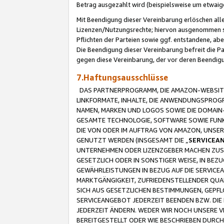
Betrag ausgezahlt wird (beispielsweise um etwai
Mit Beendigung dieser Vereinbarung erlöschen alle
Lizenzen/Nutzungsrechte; hiervon ausgenommen sind
Pflichten der Parteien sowie ggf. entstandene, ab
Die Beendigung dieser Vereinbarung befreit die P
gegen diese Vereinbarung, der vor deren Beendi
7.Haftungsausschlüsse
DAS PARTNERPROGRAMM, DIE AMAZON-WEBSITE,
LINKFORMATE, INHALTE, DIE ANWENDUNGSPRO
NAMEN, MARKEN UND LOGOS SOWIE DIE DOMAIN
GESAMTE TECHNOLOGIE, SOFTWARE SOWIE FUNKT
DIE VON ODER IM AUFTRAG VON AMAZON, UNS
GENUTZT WERDEN (INSGESAMT DIE „
SERVICEA
UNTERNEHMEN ODER LIZENZGEBER MACHEN ZUSI
GESETZLICH ODER IN SONSTIGER WEISE, IN BE
GEWÄHRLEISTUNGEN IN BEZUG AUF DIE SERVICE
MARKTGÄNGIGKEIT, ZUFRIEDENSTELLENDER QUA
SICH AUS GESETZLICHEN BESTIMMUNGEN, GEPFL
SERVICEANGEBOT JEDERZEIT BEENDEN BZW. DIE
JEDERZEIT ÄNDERN. WEDER WIR NOCH UNSERE 
BEREITGESTELLT ODER WIE BESCHRIEBEN DURC