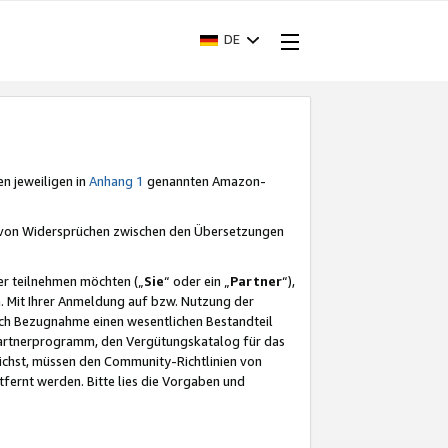
DE
en jeweiligen in
Anhang 1
genannten Amazon-
e von Widersprüchen zwischen den Übersetzungen
er teilnehmen möchten („
Sie
“ oder ein „
Partner
“),
. Mit Ihrer Anmeldung auf bzw. Nutzung der
durch Bezugnahme einen wesentlichen Bestandteil
 Partnerprogramm, den Vergütungskatalog für das
ichst, müssen den Community-Richtlinien von
fernt werden. Bitte lies die Vorgaben und