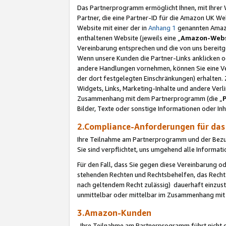
Das Partnerprogramm ermöglicht Ihnen, mit Ihrer W
Partner, die eine Partner-ID für die Amazon UK W
Website mit einer der in
Anhang 1
genannten Amazon
enthaltenen Website (jeweils eine „
Amazon-Webs
Vereinbarung entsprechen und die von uns bereitg
Wenn unsere Kunden die Partner-Links anklicken 
andere Handlungen vornehmen, können Sie eine Ver
der dort festgelegten Einschränkungen) erhalten. 
Widgets, Links, Marketing-Inhalte und andere Ver
Zusammenhang mit dem Partnerprogramm (die „
Bilder, Texte oder sonstige Informationen oder In
2.Compliance-Anforderungen für d
Ihre Teilnahme am Partnerprogramm und der Bezug 
Sie sind verpflichtet, uns umgehend alle Informat
Für den Fall, dass Sie gegen diese Vereinbarung 
stehenden Rechten und Rechtsbehelfen, das Recht
nach geltendem Recht zulässig) dauerhaft einzus
unmittelbar oder mittelbar im Zusammenhang mit
3.Amazon-Kunden
Ihre Teilnahme am Partnerprogramm führt nicht d