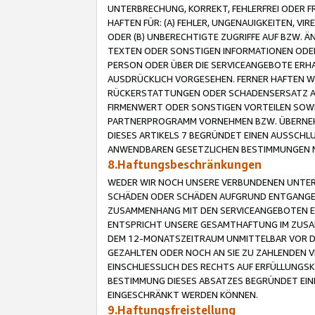
UNTERBRECHUNG, KORREKT, FEHLERFREI ODER 
HAFTEN FÜR: (A) FEHLER, UNGENAUIGKEITEN, 
ODER (B) UNBERECHTIGTE ZUGRIFFE AUF BZW. 
TEXTEN ODER SONSTIGEN INFORMATIONEN ODER 
PERSON ODER ÜBER DIE SERVICEANGEBOTE ERHA
AUSDRÜCKLICH VORGESEHEN. FERNER HAFTEN 
RÜCKERSTATTUNGEN ODER SCHADENSERSATZ AU
FIRMENWERT ODER SONSTIGEN VORTEILEN SOWIE
PARTNERPROGRAMM VORNEHMEN BZW. ÜBERNEHM
DIESES ARTIKELS 7 BEGRÜNDET EINEN AUSSCH
ANWENDBAREN GESETZLICHEN BESTIMMUNGEN 
8.Haftungsbeschränkungen
WEDER WIR NOCH UNSERE VERBUNDENEN UNTERN
SCHÄDEN ODER SCHÄDEN AUFGRUND ENTGANGENE
ZUSAMMENHANG MIT DEN SERVICEANGEBOTEN EN
ENTSPRICHT UNSERE GESAMTHAFTUNG IM ZUSAM
DEM 12-MONATSZEITRAUM UNMITTELBAR VOR DE
GEZAHLTEN ODER NOCH AN SIE ZU ZAHLENDEN V
EINSCHLIESSLICH DES RECHTS AUF ERFÜLLUNGS
BESTIMMUNG DIESES ABSATZES BEGRÜNDET EI
EINGESCHRÄNKT WERDEN KÖNNEN.
9.Haftungsfreistellung