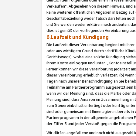
Verkäufen“. Abgesehen von diesem Hinweis, und a
keine weiteren öffentlichen Angaben in Bezug au
Geschäftsbeziehung weder falsch darstellen noch a
und Sie werden weder erklären noch andeuten, dass
dies ist gemäß der vorliegenden Vereinbarung ausd
6.Laufzeit und Kündigung
Die Laufzeit dieser Vereinbarung beginnt mit Ihre
oder aus wichtigem Grund durch schriftliche Kündi
Gerichtswegs), wobei eine solche Kündigung siebe
Ihrem Konto einloggen und unter „Kontoeinstellu
Ferner können wir diese Vereinbarung jederzeit aus
dieser Vereinbarung erheblich verletzen; (b) wenn
Tagen nach unserer Benachrichtigung an Sie behe
Teilnahme am Partnerprogramm ausgesetzt sein kö
wenn wir der Meinung sind, dass die Marke oder 
Meinung sind, dass Amazon im Zusammenhang mit d
zum Steuereinbehalt unterliegt oder künftig unter
sind oder gemeinsam mit Ihnen agieren, bereits in
Partnerprogramm in der allgemein angebotenen Fo
der Ziffer 5 und jeder Verstoß gegen die Programm
Wir dürfen angefallene und noch nicht ausgezahlt