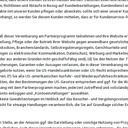
, Richtlinien und Abläufe in Bezug auf Kundenbestellungen, Kundendienst 
kte mit unseren Kunden pflegen oder abwickeln; sollte sich einer unserer Ku
nhängt, so werden Sie diesem Kunden mitteilen, dass er für Kundenservic
emäß dieser Vereinbarung am Partnerprogramm teilnehmen und Ihre Website er
ellung, Pflege oder der Betrieb Ihrer Website gegen anwendbare gesetzlich
skodizes, Branchenstandards, Selbstregulierungsregeln, Gerichtsurteile und 
ngen zu elektronischer Kommunikation, Datenschutz, Werbung und Marketing)
 oder aus anderen Gründen nicht geschäftsfähig sind); (d) Sie den Nutzen de
cherungen, Garantien oder Aussagen verlassen, die in dieser Vereinbarung nich
gebote nutzen, wenn Sie US-Handelssanktionen oder US-Recht entsprechen
men; (f) Sie alle US-amerikanischen Ausfuhr- und Wiederausfuhrbeschränkun
ten, die den Bestimmungen der US-Gesetze entsprechen und ggf. für die Wa
hang mit dem Partnerprogramm machen, jederzeit zutreffend und vollständig 
 Konto einloggen und „Kontoeinstellungen“ auswählen.
keine Gewährleistungen im Hinblick auf das Besucher- und Vergütungsvolu
icht für etwaige Handlungen verantwortlich, die Sie auf Grundlage solcher
en Stelle, an der Amazon ggf. die Darstellung oder sonstige Nutzung von Pr
 ähnlichen, nach dieser Vereinbarung zulässigen, Hinweis anbringen: „Als Ama