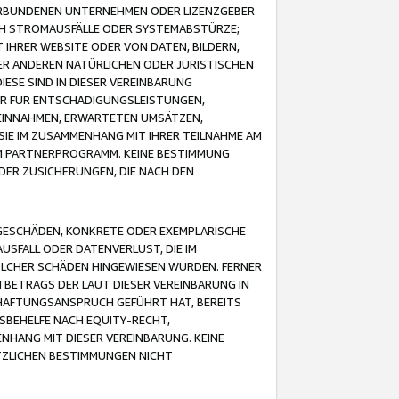
VERBUNDENEN UNTERNEHMEN ODER LIZENZGEBER
ICH STROMAUSFÄLLE ODER SYSTEMABSTÜRZE;
IHRER WEBSITE ODER VON DATEN, BILDERN,
ER ANDEREN NATÜRLICHEN ODER JURISTISCHEN
ESE SIND IN DIESER VEREINBARUNG
R FÜR ENTSCHÄDIGUNGSLEISTUNGEN,
EINNAHMEN, ERWARTETEN UMSÄTZEN,
SIE IM ZUSAMMENHANG MIT IHRER TEILNAHME AM
M PARTNERPROGRAMM. KEINE BESTIMMUNG
DER ZUSICHERUNGEN, DIE NACH DEN
GESCHÄDEN, KONKRETE ODER EXEMPLARISCHE
SFALL ODER DATENVERLUST, DIE IM
OLCHER SCHÄDEN HINGEWIESEN WURDEN. FERNER
BETRAGS DER LAUT DIESER VEREINBARUNG IN
HAFTUNGSANSPRUCH GEFÜHRT HAT, BEREITS
SBEHELFE NACH EQUITY-RECHT,
NHANG MIT DIESER VEREINBARUNG. KEINE
TZLICHEN BESTIMMUNGEN NICHT