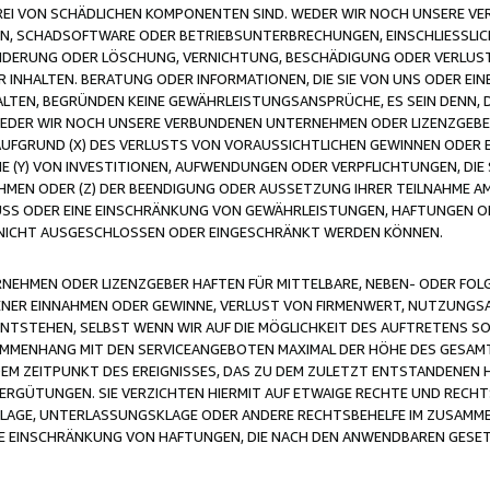
FREI VON SCHÄDLICHEN KOMPONENTEN SIND. WEDER WIR NOCH UNSERE 
VIREN, SCHADSOFTWARE ODER BETRIEBSUNTERBRECHUNGEN, EINSCHLIESSL
ÄNDERUNG ODER LÖSCHUNG, VERNICHTUNG, BESCHÄDIGUNG ODER VERLUST 
INHALTEN. BERATUNG ODER INFORMATIONEN, DIE SIE VON UNS ODER EIN
LTEN, BEGRÜNDEN KEINE GEWÄHRLEISTUNGSANSPRÜCHE, ES SEIN DENN, DI
WEDER WIR NOCH UNSERE VERBUNDENEN UNTERNEHMEN ODER LIZENZGEBE
FGRUND (X) DES VERLUSTS VON VORAUSSICHTLICHEN GEWINNEN ODER 
 (Y) VON INVESTITIONEN, AUFWENDUNGEN ODER VERPFLICHTUNGEN, DIE 
EN ODER (Z) DER BEENDIGUNG ODER AUSSETZUNG IHRER TEILNAHME A
LUSS ODER EINE EINSCHRÄNKUNG VON GEWÄHRLEISTUNGEN, HAFTUNGEN O
NICHT AUSGESCHLOSSEN ODER EINGESCHRÄNKT WERDEN KÖNNEN.
EHMEN ODER LIZENZGEBER HAFTEN FÜR MITTELBARE, NEBEN- ODER FOL
R EINNAHMEN ODER GEWINNE, VERLUST VON FIRMENWERT, NUTZUNGSAU
TSTEHEN, SELBST WENN WIR AUF DIE MÖGLICHKEIT DES AUFTRETENS S
MENHANG MIT DEN SERVICEANGEBOTEN MAXIMAL DER HÖHE DES GESAMT
M ZEITPUNKT DES EREIGNISSES, DAS ZU DEM ZULETZT ENTSTANDENEN 
ERGÜTUNGEN. SIE VERZICHTEN HIERMIT AUF ETWAIGE RECHTE UND RECHT
KLAGE, UNTERLASSUNGSKLAGE ODER ANDERE RECHTSBEHELFE IM ZUSAMME
NE EINSCHRÄNKUNG VON HAFTUNGEN, DIE NACH DEN ANWENDBAREN GESE