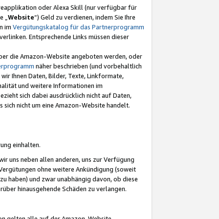
eapplikation oder Alexa Skill (nur verfügbar für
e „
Website
“) Geld zu verdienen, indem Sie Ihre
en im
Vergütungskatalog für das Partnerprogramm
t) verlinken. Entsprechende Links müssen dieser
e über die Amazon-Website angeboten werden, oder
nerprogramm
näher beschrieben (und vorbehaltlich
ir Ihnen Daten, Bilder, Texte, Linkformate,
alität und weitere Informationen im
zieht sich dabei ausdrücklich nicht auf Daten,
es sich nicht um eine Amazon-Website handelt.
rung einhalten.
ir uns neben allen anderen, uns zur Verfügung
n Vergütungen ohne weitere Ankündigung (soweit
 zu haben) und zwar unabhängig davon, ob diese
darüber hinausgehende Schäden zu verlangen.
on gelten alle auf der Amazon-Website