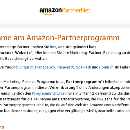
nahme am Amazon-Partnerprogramm
rzeitige Partner - sehen Sie
hier
, was sich geändert hat).
Partner-Website
“). Hier können Sie Ihre Marketing-Partner-Beziehung zu d
iche Bezeichnung) verwalten.
Verfügung :
Englisch
,
Französisch
,
Italienisch
,
Spanisch
und
Polnisch
. Im Fall
erem Marketing-Partner-Programm (das „
Partnerprogramm
“) teilnehmen od
on-Partnerprogramm (diese „
Vereinbarung
“) ohne Änderungen akzeptieren
 einschließlich den
Programmrichtlinien
(wie in Ziffer 12 definiert) zu, die 
raussetzungen für die Teilnahme am Partnerprogramm, die IP-Lizenz für das
s Partnerprogramm). Inhalte, die du auf der Website Amazon.com veröffentl
n Kundenrezensionen, die gegen eine Vergütung erstellt, bearbeitet oder ent
mms