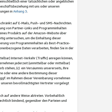
nschließlich einer tatsächlichen oder angeblichen
Geschäftsbeziehung mit uns oder unseren
mungen in
Anhang 3
.
schränkt auf E-Mails, Push- und SMS-Nachrichten.
ellung von Partner-Links und Programminhalten
 eines Produkts auf der Amazon-Website über
tig untersuchen, um die Einhaltung dieser
ntierung von Programminhalten als Best-Practice-
sonenbezogene Daten verarbeiten, finden Sie in der
telbar) Internet-Verkehr (Traffic) anregen können,
rnehmen jederzeit (unmittelbar oder mittelbar)
b stehen, (c) ein Versäumnis unsererseits, Ihre
fene oder eine andere Bestimmung dieser
r ggf. im Rahmen dieser Vereinbarung vornehmen
ch unseren bevollmächtigten Vertreter vorgelegt
ch auf andere Weise abtreten. Vorbehaltlich
rechtlich bindend, gegenüber den Parteien und