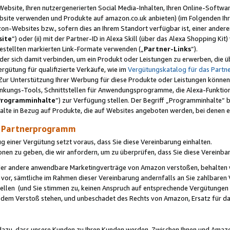
ebsite, Ihren nutzergenerierten Social Media-Inhalten, Ihren Online-Softwar
ebsite verwenden und Produkte auf amazon.co.uk anbieten) (im Folgenden Ihr
-Websites bzw., sofern dies an Ihrem Standort verfügbar ist, einer ander
ite
“) oder (ii) mit der Partner-ID in Alexa Skill (über das Alexa Shopping Ki
estellten markierten Link-Formate verwenden („
Partner-Links
“).
oder sich damit verbinden, um ein Produkt oder Leistungen zu erwerben, di
gütung für qualifizierte Verkäufe, wie im
Vergütungskatalog für das Part
Zur Unterstützung Ihrer Werbung für diese Produkte oder Leistungen können w
linkungs-Tools, Schnittstellen für Anwendungsprogramme, die Alexa-Funktion
Programminhalte
“) zur Verfügung stellen. Der Begriff „Programminhalte“ be
halte in Bezug auf Produkte, die auf Websites angeboten werden, bei denen 
as Partnerprogramm
einer Vergütung setzt voraus, dass Sie diese Vereinbarung einhalten.
ionen zu geben, die wir anfordern, um zu überprüfen, dass Sie diese Vereinba
oder andere anwendbare Marketingverträge von Amazon verstoßen, behalten w
 vor, sämtliche im Rahmen dieser Vereinbarung andernfalls an Sie zahlbare
tellen (und Sie stimmen zu, keinen Anspruch auf entsprechende Vergütungen
 dem Verstoß stehen, und unbeschadet des Rechts von Amazon, Ersatz für 
azu, dass unsere Kunden zu Ihren Kunden werden. Zwischen Ihnen und Amaz