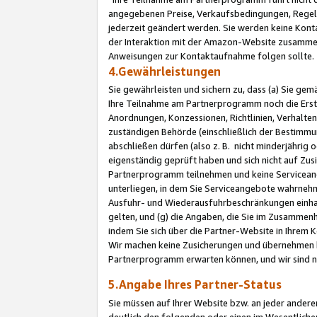
angegebenen Preise, Verkaufsbedingungen, Regeln
jederzeit geändert werden. Sie werden keine Konta
der Interaktion mit der Amazon-Website zusamme
Anweisungen zur Kontaktaufnahme folgen sollte.
4.Gewährleistungen
Sie gewährleisten und sichern zu, dass (a) Sie g
Ihre Teilnahme am Partnerprogramm noch die Erst
Anordnungen, Konzessionen, Richtlinien, Verhalten
zuständigen Behörde (einschließlich der Bestimmu
abschließen dürfen (also z. B. nicht minderjährig
eigenständig geprüft haben und sich nicht auf Zusi
Partnerprogramm teilnehmen und keine Servicean
unterliegen, in dem Sie Serviceangebote wahrneh
Ausfuhr- und Wiederausfuhrbeschränkungen einhal
gelten, und (g) die Angaben, die Sie im Zusammen
indem Sie sich über die Partner-Website in Ihrem
Wir machen keine Zusicherungen und übernehmen 
Partnerprogramm erwarten können, und wir sind n
5.Angabe Ihres Partner-Status
Sie müssen auf Ihrer Website bzw. an jeder ander
deutlich den folgenden oder einen im Wesentlichen