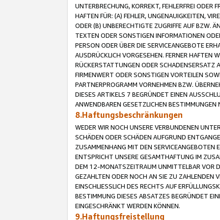
UNTERBRECHUNG, KORREKT, FEHLERFREI ODER 
HAFTEN FÜR: (A) FEHLER, UNGENAUIGKEITEN, 
ODER (B) UNBERECHTIGTE ZUGRIFFE AUF BZW. 
TEXTEN ODER SONSTIGEN INFORMATIONEN ODER 
PERSON ODER ÜBER DIE SERVICEANGEBOTE ERHA
AUSDRÜCKLICH VORGESEHEN. FERNER HAFTEN 
RÜCKERSTATTUNGEN ODER SCHADENSERSATZ AU
FIRMENWERT ODER SONSTIGEN VORTEILEN SOWIE
PARTNERPROGRAMM VORNEHMEN BZW. ÜBERNEHM
DIESES ARTIKELS 7 BEGRÜNDET EINEN AUSSCH
ANWENDBAREN GESETZLICHEN BESTIMMUNGEN 
8.Haftungsbeschränkungen
WEDER WIR NOCH UNSERE VERBUNDENEN UNTERN
SCHÄDEN ODER SCHÄDEN AUFGRUND ENTGANGENE
ZUSAMMENHANG MIT DEN SERVICEANGEBOTEN EN
ENTSPRICHT UNSERE GESAMTHAFTUNG IM ZUSAM
DEM 12-MONATSZEITRAUM UNMITTELBAR VOR DE
GEZAHLTEN ODER NOCH AN SIE ZU ZAHLENDEN V
EINSCHLIESSLICH DES RECHTS AUF ERFÜLLUNGS
BESTIMMUNG DIESES ABSATZES BEGRÜNDET EI
EINGESCHRÄNKT WERDEN KÖNNEN.
9.Haftungsfreistellung