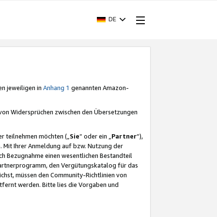
DE
en jeweiligen in
Anhang 1
genannten Amazon-
e von Widersprüchen zwischen den Übersetzungen
er teilnehmen möchten („
Sie
“ oder ein „
Partner
“),
. Mit Ihrer Anmeldung auf bzw. Nutzung der
durch Bezugnahme einen wesentlichen Bestandteil
 Partnerprogramm, den Vergütungskatalog für das
ichst, müssen den Community-Richtlinien von
fernt werden. Bitte lies die Vorgaben und