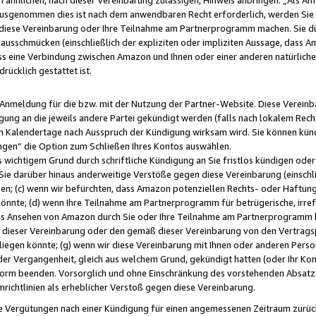
usgenommen dies ist nach dem anwendbaren Recht erforderlich, werden Sie 
f diese Vereinbarung oder Ihre Teilnahme am Partnerprogramm machen. Sie d
usschmücken (einschließlich der expliziten oder impliziten Aussage, dass A
 eine Verbindung zwischen Amazon und Ihnen oder einer anderen natürlichen 
rücklich gestattet ist.
r Anmeldung für die bzw. mit der Nutzung der Partner-Website. Diese Vereinb
gung an die jeweils andere Partei gekündigt werden (falls nach lokalem Rech
n Kalendertage nach Ausspruch der Kündigung wirksam wird. Sie können kündi
ngen“ die Option zum Schließen Ihres Kontos auswählen.
 wichtigem Grund durch schriftliche Kündigung an Sie fristlos kündigen oder I
 Sie darüber hinaus anderweitige Verstöße gegen diese Vereinbarung (einschli
ben; (c) wenn wir befürchten, dass Amazon potenziellen Rechts- oder Haftu
nnte; (d) wenn Ihre Teilnahme am Partnerprogramm für betrügerische, irref
das Ansehen von Amazon durch Sie oder Ihre Teilnahme am Partnerprogramm b
ieser Vereinbarung oder den gemäß dieser Vereinbarung von den Vertragspa
liegen könnte; (g) wenn wir diese Vereinbarung mit Ihnen oder anderen Perso
 der Vergangenheit, gleich aus welchem Grund, gekündigt hatten (oder Ihr Ko
rm beenden. Vorsorglich und ohne Einschränkung des vorstehenden Absatzes
richtlinien als erheblicher Verstoß gegen diese Vereinbarung.
e Vergütungen nach einer Kündigung für einen angemessenen Zeitraum zurückb