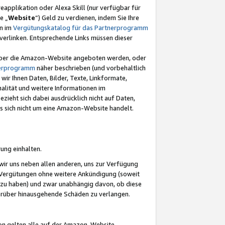
eapplikation oder Alexa Skill (nur verfügbar für
e „
Website
“) Geld zu verdienen, indem Sie Ihre
en im
Vergütungskatalog für das Partnerprogramm
t) verlinken. Entsprechende Links müssen dieser
e über die Amazon-Website angeboten werden, oder
nerprogramm
näher beschrieben (und vorbehaltlich
ir Ihnen Daten, Bilder, Texte, Linkformate,
alität und weitere Informationen im
zieht sich dabei ausdrücklich nicht auf Daten,
es sich nicht um eine Amazon-Website handelt.
rung einhalten.
ir uns neben allen anderen, uns zur Verfügung
n Vergütungen ohne weitere Ankündigung (soweit
 zu haben) und zwar unabhängig davon, ob diese
darüber hinausgehende Schäden zu verlangen.
on gelten alle auf der Amazon-Website