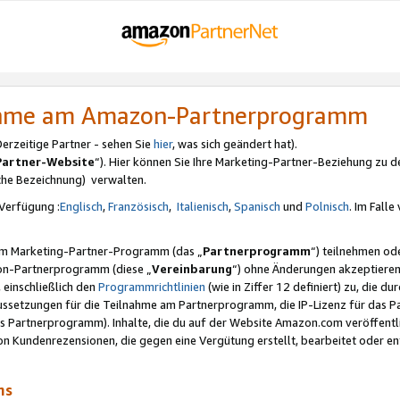
nahme am Amazon-Partnerprogramm
rzeitige Partner - sehen Sie
hier
, was sich geändert hat).
Partner-Website
“). Hier können Sie Ihre Marketing-Partner-Beziehung zu d
iche Bezeichnung) verwalten.
Verfügung :
Englisch
,
Französisch
,
Italienisch
,
Spanisch
und
Polnisch
. Im Fall
erem Marketing-Partner-Programm (das „
Partnerprogramm
“) teilnehmen od
on-Partnerprogramm (diese „
Vereinbarung
“) ohne Änderungen akzeptieren
 einschließlich den
Programmrichtlinien
(wie in Ziffer 12 definiert) zu, die 
raussetzungen für die Teilnahme am Partnerprogramm, die IP-Lizenz für das
s Partnerprogramm). Inhalte, die du auf der Website Amazon.com veröffentl
n Kundenrezensionen, die gegen eine Vergütung erstellt, bearbeitet oder ent
mms