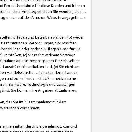
und Produktverkäufe für diese Kunden und können
nden in einer Angelegenheit an Sie wenden, die mit
e-Fragen den auf der Amazon-Website angegebenen
stellen, pflegen und betreiben werden; (b) weder
e Bestimmungen, Verordnungen, Vorschriften,
-beschlüsse oder andere Auflagen einer für Sie
 verstoßen; (c) Sie rechtswirksam Verträge
r Teilnahme am Partnerprogramm für sich selbst
t ausdrücklich enthalten sind; (e) Sie nicht am
den Handelssanktionen eines anderen Landes
gen und zutreffende nicht US-amerikanische
ren, Software, Technologie und Leistungen
sind. Sie können Ihre Angaben aktualisieren,
men, das Sie im Zusammenhang mit dem
 Erwartungen vornehmen.
ogramminhalten durch Sie genehmigt, klar und
zon-Partner verdiene ich an qualifizierten