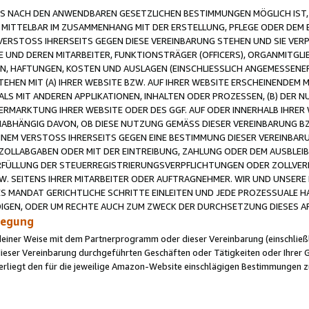
 NACH DEN ANWENDBAREN GESETZLICHEN BESTIMMUNGEN MÖGLICH IST, S
MITTELBAR IM ZUSAMMENHANG MIT DER ERSTELLUNG, PFLEGE ODER DEM BE
ERSTOSS IHRERSEITS GEGEN DIESE VEREINBARUNG STEHEN UND SIE VERP
UND DEREN MITARBEITER, FUNKTIONSTRÄGER (OFFICERS), ORGANMITGLI
N, HAFTUNGEN, KOSTEN UND AUSLAGEN (EINSCHLIESSLICH ANGEMESSENE
HEN MIT (A) IHRER WEBSITE BZW. AUF IHRER WEBSITE ERSCHEINENDEM M
LS MIT ANDEREN APPLIKATIONEN, INHALTEN ODER PROZESSEN, (B) DER 
RMARKTUNG IHRER WEBSITE ODER DES GGF. AUF ODER INNERHALB IHRER W
ABHÄNGIG DAVON, OB DIESE NUTZUNG GEMÄSS DIESER VEREINBARUNG B
EINEM VERSTOSS IHRERSEITS GEGEN EINE BESTIMMUNG DIESER VEREINBARU
D ZOLLABGABEN ODER MIT DER EINTREIBUNG, ZAHLUNG ODER DEM AUSBLEI
FÜLLUNG DER STEUERREGISTRIERUNGSVERPFLICHTUNGEN ODER ZOLLVERPF
W. SEITENS IHRER MITARBEITER ODER AUFTRAGNEHMER. WIR UND UNSERE
ES MANDAT GERICHTLICHE SCHRITTE EINLEITEN UND JEDE PROZESSUALE 
GEN, ODER UM RECHTE AUCH ZUM ZWECK DER DURCHSETZUNG DIESES AR
ilegung
endeiner Weise mit dem Partnerprogramm oder dieser Vereinbarung (einschließl
ieser Vereinbarung durchgeführten Geschäften oder Tätigkeiten oder Ihrer 
iegt den für die jeweilige Amazon-Website einschlägigen Bestimmungen z