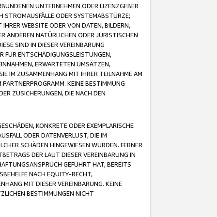
VERBUNDENEN UNTERNEHMEN ODER LIZENZGEBER
ICH STROMAUSFÄLLE ODER SYSTEMABSTÜRZE;
IHRER WEBSITE ODER VON DATEN, BILDERN,
ER ANDEREN NATÜRLICHEN ODER JURISTISCHEN
ESE SIND IN DIESER VEREINBARUNG
R FÜR ENTSCHÄDIGUNGSLEISTUNGEN,
EINNAHMEN, ERWARTETEN UMSÄTZEN,
SIE IM ZUSAMMENHANG MIT IHRER TEILNAHME AM
M PARTNERPROGRAMM. KEINE BESTIMMUNG
DER ZUSICHERUNGEN, DIE NACH DEN
GESCHÄDEN, KONKRETE ODER EXEMPLARISCHE
SFALL ODER DATENVERLUST, DIE IM
OLCHER SCHÄDEN HINGEWIESEN WURDEN. FERNER
BETRAGS DER LAUT DIESER VEREINBARUNG IN
HAFTUNGSANSPRUCH GEFÜHRT HAT, BEREITS
SBEHELFE NACH EQUITY-RECHT,
NHANG MIT DIESER VEREINBARUNG. KEINE
TZLICHEN BESTIMMUNGEN NICHT