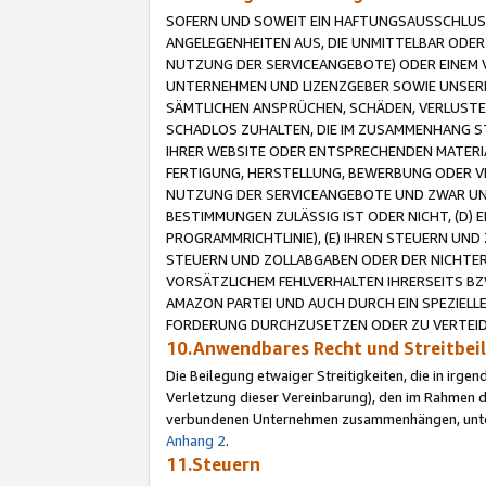
SOFERN UND SOWEIT EIN HAFTUNGSAUSSCHLUSS
ANGELEGENHEITEN AUS, DIE UNMITTELBAR ODER 
NUTZUNG DER SERVICEANGEBOTE) ODER EINEM V
UNTERNEHMEN UND LIZENZGEBER SOWIE UNSERE 
SÄMTLICHEN ANSPRÜCHEN, SCHÄDEN, VERLUSTE
SCHADLOS ZUHALTEN, DIE IM ZUSAMMENHANG STE
IHRER WEBSITE ODER ENTSPRECHENDEN MATERIA
FERTIGUNG, HERSTELLUNG, BEWERBUNG ODER VE
NUTZUNG DER SERVICEANGEBOTE UND ZWAR UN
BESTIMMUNGEN ZULÄSSIG IST ODER NICHT, (D) 
PROGRAMMRICHTLINIE), (E) IHREN STEUERN UN
STEUERN UND ZOLLABGABEN ODER DER NICHTER
VORSÄTZLICHEM FEHLVERHALTEN IHRERSEITS BZ
AMAZON PARTEI UND AUCH DURCH EIN SPEZIELL
FORDERUNG DURCHZUSETZEN ODER ZU VERTEIDI
10.Anwendbares Recht und Streitbe
Die Beilegung etwaiger Streitigkeiten, die in irg
Verletzung dieser Vereinbarung), den im Rahmen d
verbundenen Unternehmen zusammenhängen, unterl
Anhang 2
.
11.Steuern