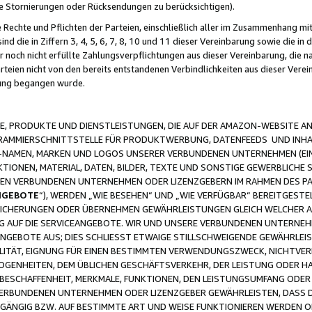
ge Stornierungen oder Rücksendungen zu berücksichtigen).
 Rechte und Pflichten der Parteien, einschließlich aller im Zusammenhang m
 die in Ziffern 3, 4, 5, 6, 7, 8, 10 und 11 dieser Vereinbarung sowie die in
er noch nicht erfüllte Zahlungsverpflichtungen aus dieser Vereinbarung, die
arteien nicht von den bereits entstandenen Verbindlichkeiten aus dieser Ver
gung begangen wurde.
 PRODUKTE UND DIENSTLEISTUNGEN, DIE AUF DER AMAZON-WEBSITE AN
GRAMMIERSCHNITTSTELLE FÜR PRODUKTWERBUNG, DATENFEEDS UND INH
-NAMEN, MARKEN UND LOGOS UNSERER VERBUNDENEN UNTERNEHMEN (EIN
IONEN, MATERIAL, DATEN, BILDER, TEXTE UND SONSTIGE GEWERBLICHE 
EREN VERBUNDENEN UNTERNEHMEN ODER LIZENZGEBERN IM RAHMEN DES 
NGEBOTE
“), WERDEN „WIE BESEHEN“ UND „WIE VERFÜGBAR“ BEREITGEST
CHERUNGEN ODER ÜBERNEHMEN GEWÄHRLEISTUNGEN GLEICH WELCHER AR
ZUG AUF DIE SERVICEANGEBOTE. WIR UND UNSERE VERBUNDENEN UNTERNEH
ANGEBOTE AUS; DIES SCHLIESST ETWAIGE STILLSCHWEIGENDE GEWÄHRLE
LITÄT, EIGNUNG FÜR EINEN BESTIMMTEN VERWENDUNGSZWECK, NICHTVER
OGENHEITEN, DEM ÜBLICHEN GESCHÄFTSVERKEHR, DER LEISTUNG ODER H
 BESCHAFFENHEIT, MERKMALE, FUNKTIONEN, DEN LEISTUNGSUMFANG ODER
VERBUNDENEN UNTERNEHMEN ODER LIZENZGEBER GEWÄHRLEISTEN, DASS D
HGÄNGIG BZW. AUF BESTIMMTE ART UND WEISE FUNKTIONIEREN WERDEN 