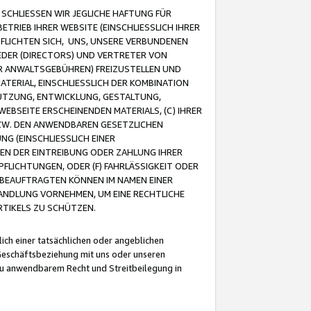
CHLIESSEN WIR JEGLICHE HAFTUNG FÜR
TRIEB IHRER WEBSITE (EINSCHLIESSLICH IHRER
FLICHTEN SICH, UNS, UNSERE VERBUNDENEN
EDER (DIRECTORS) UND VERTRETER VON
R ANWALTSGEBÜHREN) FREIZUSTELLEN UND
ATERIAL, EINSCHLIESSLICH DER KOMBINATION
NUTZUNG, ENTWICKLUNG, GESTALTUNG,
EBSEITE ERSCHEINENDEN MATERIALS, (C) IHRER
ZW. DEN ANWENDBAREN GESETZLICHEN
NG (EINSCHLIESSLICH EINER
BEN DER EINTREIBUNG ODER ZAHLUNG IHRER
LICHTUNGEN, ODER (F) FAHRLÄSSIGKEIT ODER
 BEAUFTRAGTEN KÖNNEN IM NAMEN EINER
HANDLUNG VORNEHMEN, UM EINE RECHTLICHE
TIKELS ZU SCHÜTZEN.
ich einer tatsächlichen oder angeblichen
Geschäftsbeziehung mit uns oder unseren
u anwendbarem Recht und Streitbeilegung in