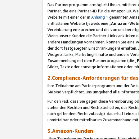
Das Partnerprogramm ermöglicht Ihnen, mit Ihrer W
Partner, die eine Partner-ID für die Amazon UK W
Website mit einer der in
Anhang 1
genannten Amazon
enthaltenen Website (jeweils eine „
Amazon-Webs
Vereinbarung entsprechen und die von uns bereitg
Wenn unsere Kunden die Partner-Links anklicken 
andere Handlungen vornehmen, können Sie eine Ver
der dort festgelegten Einschränkungen) erhalten. 
Widgets, Links, Marketing-Inhalte und andere Ver
Zusammenhang mit dem Partnerprogramm (die „
Bilder, Texte oder sonstige Informationen oder In
2.Compliance-Anforderungen für d
Ihre Teilnahme am Partnerprogramm und der Bezug 
Sie sind verpflichtet, uns umgehend alle Informat
Für den Fall, dass Sie gegen diese Vereinbarung 
stehenden Rechten und Rechtsbehelfen, das Recht
nach geltendem Recht zulässig) dauerhaft einzus
unmittelbar oder mittelbar im Zusammenhang mit
3.Amazon-Kunden
Ihre Teilnahme am Partnerprogramm führt nicht d