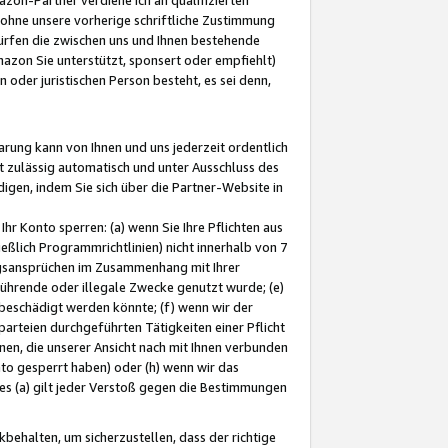
ohne unsere vorherige schriftliche Zustimmung
ürfen die zwischen uns und Ihnen bestehende
mazon Sie unterstützt, sponsert oder empfiehlt)
oder juristischen Person besteht, es sei denn,
arung kann von Ihnen und uns jederzeit ordentlich
t zulässig automatisch und unter Ausschluss des
gen, indem Sie sich über die Partner-Website in
hr Konto sperren: (a) wenn Sie Ihre Pflichten aus
eßlich Programmrichtlinien) nicht innerhalb von 7
ngsansprüchen im Zusammenhang mit Ihrer
ührende oder illegale Zwecke genutzt wurde; (e)
eschädigt werden könnte; (f) wenn wir der
rteien durchgeführten Tätigkeiten einer Pflicht
nen, die unserer Ansicht nach mit Ihnen verbunden
nto gesperrt haben) oder (h) wenn wir das
 (a) gilt jeder Verstoß gegen die Bestimmungen
ehalten, um sicherzustellen, dass der richtige