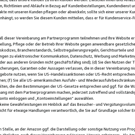
, Richtlinien und Abläufe in Bezug auf Kundenbestellungen, Kundendienst 
kte mit unseren Kunden pflegen oder abwickeln; sollte sich einer unserer Ku
nhängt, so werden Sie diesem Kunden mitteilen, dass er für Kundenservic
emäß dieser Vereinbarung am Partnerprogramm teilnehmen und Ihre Website er
ellung, Pflege oder der Betrieb Ihrer Website gegen anwendbare gesetzlich
skodizes, Branchenstandards, Selbstregulierungsregeln, Gerichtsurteile und 
ngen zu elektronischer Kommunikation, Datenschutz, Werbung und Marketing)
 oder aus anderen Gründen nicht geschäftsfähig sind); (d) Sie den Nutzen de
cherungen, Garantien oder Aussagen verlassen, die in dieser Vereinbarung nich
gebote nutzen, wenn Sie US-Handelssanktionen oder US-Recht entsprechen
men; (f) Sie alle US-amerikanischen Ausfuhr- und Wiederausfuhrbeschränkun
ten, die den Bestimmungen der US-Gesetze entsprechen und ggf. für die Wa
hang mit dem Partnerprogramm machen, jederzeit zutreffend und vollständig 
 Konto einloggen und „Kontoeinstellungen“ auswählen.
keine Gewährleistungen im Hinblick auf das Besucher- und Vergütungsvolu
icht für etwaige Handlungen verantwortlich, die Sie auf Grundlage solcher
en Stelle, an der Amazon ggf. die Darstellung oder sonstige Nutzung von Pr
 ähnlichen, nach dieser Vereinbarung zulässigen, Hinweis anbringen: „Als Ama