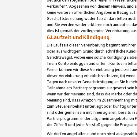
Verkäufen“. Abgesehen von diesem Hinweis, und a
keine weiteren öffentlichen Angaben in Bezug au
Geschäftsbeziehung weder falsch darstellen noch a
und Sie werden weder erklären noch andeuten, dass
dies ist gemäß der vorliegenden Vereinbarung ausd
6.Laufzeit und Kündigung
Die Laufzeit dieser Vereinbarung beginnt mit Ihre
oder aus wichtigem Grund durch schriftliche Kündi
Gerichtswegs), wobei eine solche Kündigung siebe
Ihrem Konto einloggen und unter „Kontoeinstellu
Ferner können wir diese Vereinbarung jederzeit aus
dieser Vereinbarung erheblich verletzen; (b) wenn
Tagen nach unserer Benachrichtigung an Sie behe
Teilnahme am Partnerprogramm ausgesetzt sein kö
wenn wir der Meinung sind, dass die Marke oder 
Meinung sind, dass Amazon im Zusammenhang mit d
zum Steuereinbehalt unterliegt oder künftig unter
sind oder gemeinsam mit Ihnen agieren, bereits in
Partnerprogramm in der allgemein angebotenen Fo
der Ziffer 5 und jeder Verstoß gegen die Programm
Wir dürfen angefallene und noch nicht ausgezahlt