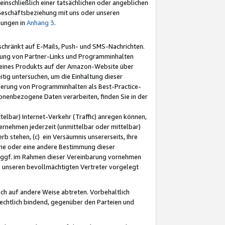
nschließlich einer tatsächlichen oder angeblichen
Geschäftsbeziehung mit uns oder unseren
mungen in
Anhang 3
.
schränkt auf E-Mails, Push- und SMS-Nachrichten.
ellung von Partner-Links und Programminhalten
 eines Produkts auf der Amazon-Website über
tig untersuchen, um die Einhaltung dieser
ntierung von Programminhalten als Best-Practice-
sonenbezogene Daten verarbeiten, finden Sie in der
telbar) Internet-Verkehr (Traffic) anregen können,
rnehmen jederzeit (unmittelbar oder mittelbar)
b stehen, (c) ein Versäumnis unsererseits, Ihre
fene oder eine andere Bestimmung dieser
r ggf. im Rahmen dieser Vereinbarung vornehmen
ch unseren bevollmächtigten Vertreter vorgelegt
ch auf andere Weise abtreten. Vorbehaltlich
rechtlich bindend, gegenüber den Parteien und