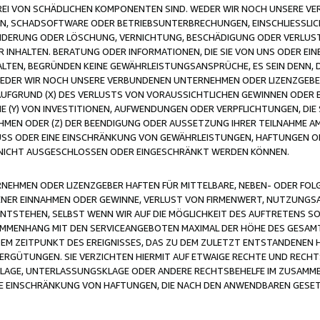
FREI VON SCHÄDLICHEN KOMPONENTEN SIND. WEDER WIR NOCH UNSERE 
VIREN, SCHADSOFTWARE ODER BETRIEBSUNTERBRECHUNGEN, EINSCHLIESSL
ÄNDERUNG ODER LÖSCHUNG, VERNICHTUNG, BESCHÄDIGUNG ODER VERLUST 
INHALTEN. BERATUNG ODER INFORMATIONEN, DIE SIE VON UNS ODER EIN
LTEN, BEGRÜNDEN KEINE GEWÄHRLEISTUNGSANSPRÜCHE, ES SEIN DENN, DI
WEDER WIR NOCH UNSERE VERBUNDENEN UNTERNEHMEN ODER LIZENZGEBE
FGRUND (X) DES VERLUSTS VON VORAUSSICHTLICHEN GEWINNEN ODER 
 (Y) VON INVESTITIONEN, AUFWENDUNGEN ODER VERPFLICHTUNGEN, DIE 
EN ODER (Z) DER BEENDIGUNG ODER AUSSETZUNG IHRER TEILNAHME A
LUSS ODER EINE EINSCHRÄNKUNG VON GEWÄHRLEISTUNGEN, HAFTUNGEN O
NICHT AUSGESCHLOSSEN ODER EINGESCHRÄNKT WERDEN KÖNNEN.
EHMEN ODER LIZENZGEBER HAFTEN FÜR MITTELBARE, NEBEN- ODER FOL
R EINNAHMEN ODER GEWINNE, VERLUST VON FIRMENWERT, NUTZUNGSAU
TSTEHEN, SELBST WENN WIR AUF DIE MÖGLICHKEIT DES AUFTRETENS S
MENHANG MIT DEN SERVICEANGEBOTEN MAXIMAL DER HÖHE DES GESAMT
M ZEITPUNKT DES EREIGNISSES, DAS ZU DEM ZULETZT ENTSTANDENEN 
ERGÜTUNGEN. SIE VERZICHTEN HIERMIT AUF ETWAIGE RECHTE UND RECHT
KLAGE, UNTERLASSUNGSKLAGE ODER ANDERE RECHTSBEHELFE IM ZUSAMME
NE EINSCHRÄNKUNG VON HAFTUNGEN, DIE NACH DEN ANWENDBAREN GESE