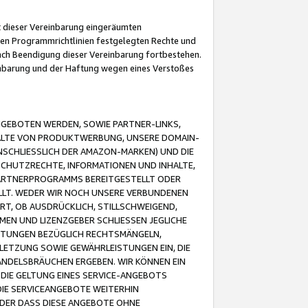
it dieser Vereinbarung eingeräumten
 den Programmrichtlinien festgelegten Rechte und
 nach Beendigung dieser Vereinbarung fortbestehen.
einbarung und der Haftung wegen eines Verstoßes
GEBOTEN WERDEN, SOWIE PARTNER-LINKS,
ALTE VON PRODUKTWERBUNG, UNSERE DOMAIN-
SCHLIESSLICH DER AMAZON-MARKEN) UND DIE
SCHUTZRECHTE, INFORMATIONEN UND INHALTE,
PARTNERPROGRAMMS BEREITGESTELLT ODER
ELLT. WEDER WIR NOCH UNSERE VERBUNDENEN
T, OB AUSDRÜCKLICH, STILLSCHWEIGEND,
MEN UND LIZENZGEBER SCHLIESSEN JEGLICHE
ISTUNGEN BEZÜGLICH RECHTSMÄNGELN,
LETZUNG SOWIE GEWÄHRLEISTUNGEN EIN, DIE
ANDELSBRÄUCHEN ERGEBEN. WIR KÖNNEN EIN
 DIE GELTUNG EINES SERVICE-ANGEBOTS
IE SERVICEANGEBOTE WEITERHIN
ODER DASS DIESE ANGEBOTE OHNE