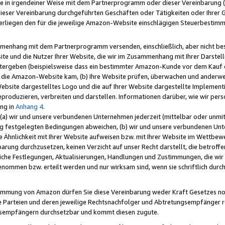
e in irgendeiner Weise mit dem Partnerprogramm oder dieser Vereinbarung (ei
ieser Vereinbarung durchgeführten Geschäften oder Tätigkeiten oder Ihrer 
liegen den für die jeweilige Amazon-Website einschlägigen Steuerbestim
mmenhang mit dem Partnerprogramm versenden, einschließlich, aber nicht be
site und die Nutzer Ihrer Website, die wir im Zusammenhang mit Ihrer Darst
itergeben (beispielsweise dass ein bestimmter Amazon-Kunde vor dem Kauf
uf die Amazon-Website kam, (b) Ihre Website prüfen, überwachen und anderwei
r Website dargestelltes Logo und die auf Ihrer Website dargestellte Impleme
reproduzieren, verbreiten und darstellen. Informationen darüber, wie wir per
ng in
Anhang 4
.
 (a) wir und unsere verbundenen Unternehmen jederzeit (mittelbar oder unmit
ng festgelegten Bedingungen abweichen, (b) wir und unsere verbundenen Unte
 Ähnlichkeit mit Ihrer Website aufweisen bzw. mit Ihrer Website im Wettbewer
barung durchzusetzen, keinen Verzicht auf unser Recht darstellt, die betrof
liche Festlegungen, Aktualisierungen, Handlungen und Zustimmungen, die wi
enommen bzw. erteilt werden und nur wirksam sind, wenn sie schriftlich dur
stimmung von Amazon dürfen Sie diese Vereinbarung weder Kraft Gesetzes no
die Parteien und deren jeweilige Rechtsnachfolger und Abtretungsempfänger 
ngsempfängern durchsetzbar und kommt diesen zugute.