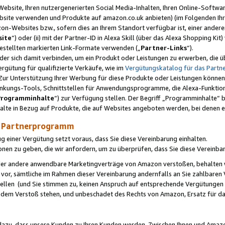
ebsite, Ihren nutzergenerierten Social Media-Inhalten, Ihren Online-Softwar
ebsite verwenden und Produkte auf amazon.co.uk anbieten) (im Folgenden Ihr
-Websites bzw., sofern dies an Ihrem Standort verfügbar ist, einer ander
ite
“) oder (ii) mit der Partner-ID in Alexa Skill (über das Alexa Shopping Ki
estellten markierten Link-Formate verwenden („
Partner-Links
“).
oder sich damit verbinden, um ein Produkt oder Leistungen zu erwerben, di
gütung für qualifizierte Verkäufe, wie im
Vergütungskatalog für das Part
Zur Unterstützung Ihrer Werbung für diese Produkte oder Leistungen können w
linkungs-Tools, Schnittstellen für Anwendungsprogramme, die Alexa-Funktion
Programminhalte
“) zur Verfügung stellen. Der Begriff „Programminhalte“ be
halte in Bezug auf Produkte, die auf Websites angeboten werden, bei denen 
as Partnerprogramm
einer Vergütung setzt voraus, dass Sie diese Vereinbarung einhalten.
ionen zu geben, die wir anfordern, um zu überprüfen, dass Sie diese Vereinba
oder andere anwendbare Marketingverträge von Amazon verstoßen, behalten w
 vor, sämtliche im Rahmen dieser Vereinbarung andernfalls an Sie zahlbare
tellen (und Sie stimmen zu, keinen Anspruch auf entsprechende Vergütungen
 dem Verstoß stehen, und unbeschadet des Rechts von Amazon, Ersatz für 
azu, dass unsere Kunden zu Ihren Kunden werden. Zwischen Ihnen und Amaz