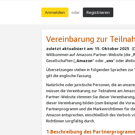
Anmelden
Registrieren
oder
Vereinbarung zur Teil
zuletzt aktualisiert am
:
15. Oktober 2025
(De
Willkommen auf Amazons Partner-Website (die „
Gesellschaften („
Amazon
“ oder „
uns
“ oder ähnl
Übersetzungen stehen in folgenden Sprachen zur 
gilt die englische Fassung.
Natürliche oder juristische Personen, die an uns
müssen die Vereinbarung zur Teilnahme am Amaz
Partner-Website stimmen Sie dieser Vereinbarung,
dieser Vereinbarung bilden (zum Beispiel die Vo
Partnerprogramm und die Markenrichtlinien für da
Amazon entsprechen, einschließlich des Verbots vo
Richtlinien sorgfältig durch.
1.Beschreibung des Partnerprogra