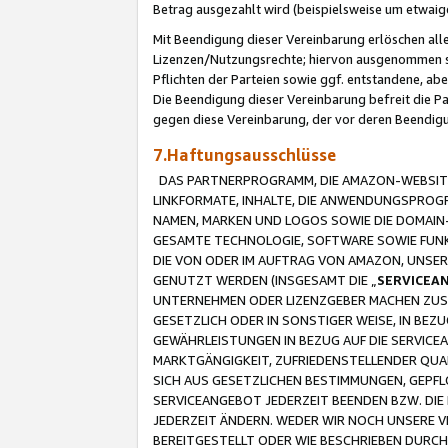
Betrag ausgezahlt wird (beispielsweise um etwai
Mit Beendigung dieser Vereinbarung erlöschen alle
Lizenzen/Nutzungsrechte; hiervon ausgenommen sind
Pflichten der Parteien sowie ggf. entstandene, ab
Die Beendigung dieser Vereinbarung befreit die P
gegen diese Vereinbarung, der vor deren Beendi
7.Haftungsausschlüsse
DAS PARTNERPROGRAMM, DIE AMAZON-WEBSITE,
LINKFORMATE, INHALTE, DIE ANWENDUNGSPRO
NAMEN, MARKEN UND LOGOS SOWIE DIE DOMAIN
GESAMTE TECHNOLOGIE, SOFTWARE SOWIE FUNKT
DIE VON ODER IM AUFTRAG VON AMAZON, UNS
GENUTZT WERDEN (INSGESAMT DIE „
SERVICEA
UNTERNEHMEN ODER LIZENZGEBER MACHEN ZUSI
GESETZLICH ODER IN SONSTIGER WEISE, IN BE
GEWÄHRLEISTUNGEN IN BEZUG AUF DIE SERVICE
MARKTGÄNGIGKEIT, ZUFRIEDENSTELLENDER QUA
SICH AUS GESETZLICHEN BESTIMMUNGEN, GEPFL
SERVICEANGEBOT JEDERZEIT BEENDEN BZW. DIE
JEDERZEIT ÄNDERN. WEDER WIR NOCH UNSERE 
BEREITGESTELLT ODER WIE BESCHRIEBEN DURC