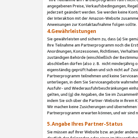
angegebenen Preise, Verkaufsbedingungen, Regeln
jederzeit geändert werden. Sie werden keine Konta
der Interaktion mit der Amazon-Website zusamme
Anweisungen zur Kontaktaufnahme folgen sollte.
4.Gewährleistungen
Sie gewährleisten und sichern zu, dass (a) Sie g
Ihre Teilnahme am Partnerprogramm noch die Erst
Anordnungen, Konzessionen, Richtlinien, Verhalten
zuständigen Behörde (einschließlich der Bestimmu
abschließen dürfen (also z. B. nicht minderjährig
eigenständig geprüft haben und sich nicht auf Zusi
Partnerprogramm teilnehmen und keine Servicean
unterliegen, in dem Sie Serviceangebote wahrneh
Ausfuhr- und Wiederausfuhrbeschränkungen einhal
gelten, und (g) die Angaben, die Sie im Zusammen
indem Sie sich über die Partner-Website in Ihrem
Wir machen keine Zusicherungen und übernehmen 
Partnerprogramm erwarten können, und wir sind n
5.Angabe Ihres Partner-Status
Sie müssen auf Ihrer Website bzw. an jeder ander
deutlich den folgenden oder einen im Wesentlichen