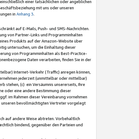
nschließlich einer tatsächlichen oder angeblichen
Geschäftsbeziehung mit uns oder unseren
mungen in
Anhang 3
.
schränkt auf E-Mails, Push- und SMS-Nachrichten.
ellung von Partner-Links und Programminhalten
 eines Produkts auf der Amazon-Website über
tig untersuchen, um die Einhaltung dieser
ntierung von Programminhalten als Best-Practice-
sonenbezogene Daten verarbeiten, finden Sie in der
telbar) Internet-Verkehr (Traffic) anregen können,
rnehmen jederzeit (unmittelbar oder mittelbar)
b stehen, (c) ein Versäumnis unsererseits, Ihre
fene oder eine andere Bestimmung dieser
r ggf. im Rahmen dieser Vereinbarung vornehmen
ch unseren bevollmächtigten Vertreter vorgelegt
ch auf andere Weise abtreten. Vorbehaltlich
rechtlich bindend, gegenüber den Parteien und