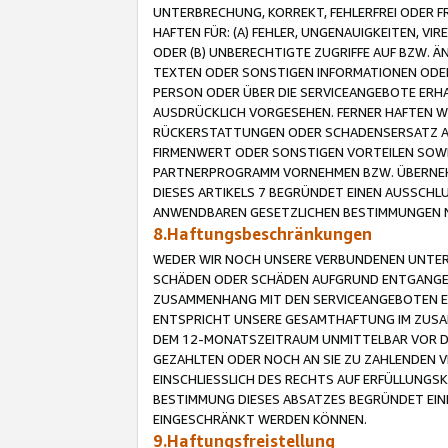
UNTERBRECHUNG, KORREKT, FEHLERFREI ODER 
HAFTEN FÜR: (A) FEHLER, UNGENAUIGKEITEN, 
ODER (B) UNBERECHTIGTE ZUGRIFFE AUF BZW. 
TEXTEN ODER SONSTIGEN INFORMATIONEN ODER 
PERSON ODER ÜBER DIE SERVICEANGEBOTE ERHA
AUSDRÜCKLICH VORGESEHEN. FERNER HAFTEN 
RÜCKERSTATTUNGEN ODER SCHADENSERSATZ AU
FIRMENWERT ODER SONSTIGEN VORTEILEN SOWIE
PARTNERPROGRAMM VORNEHMEN BZW. ÜBERNEHM
DIESES ARTIKELS 7 BEGRÜNDET EINEN AUSSCH
ANWENDBAREN GESETZLICHEN BESTIMMUNGEN 
8.Haftungsbeschränkungen
WEDER WIR NOCH UNSERE VERBUNDENEN UNTERN
SCHÄDEN ODER SCHÄDEN AUFGRUND ENTGANGENE
ZUSAMMENHANG MIT DEN SERVICEANGEBOTEN EN
ENTSPRICHT UNSERE GESAMTHAFTUNG IM ZUSAM
DEM 12-MONATSZEITRAUM UNMITTELBAR VOR DE
GEZAHLTEN ODER NOCH AN SIE ZU ZAHLENDEN V
EINSCHLIESSLICH DES RECHTS AUF ERFÜLLUNGS
BESTIMMUNG DIESES ABSATZES BEGRÜNDET EI
EINGESCHRÄNKT WERDEN KÖNNEN.
9.Haftungsfreistellung