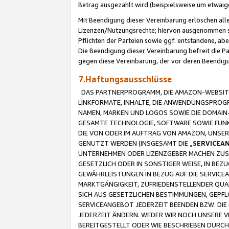
Betrag ausgezahlt wird (beispielsweise um etwai
Mit Beendigung dieser Vereinbarung erlöschen alle
Lizenzen/Nutzungsrechte; hiervon ausgenommen sind
Pflichten der Parteien sowie ggf. entstandene, ab
Die Beendigung dieser Vereinbarung befreit die P
gegen diese Vereinbarung, der vor deren Beendi
7.Haftungsausschlüsse
DAS PARTNERPROGRAMM, DIE AMAZON-WEBSITE,
LINKFORMATE, INHALTE, DIE ANWENDUNGSPRO
NAMEN, MARKEN UND LOGOS SOWIE DIE DOMAIN
GESAMTE TECHNOLOGIE, SOFTWARE SOWIE FUNKT
DIE VON ODER IM AUFTRAG VON AMAZON, UNS
GENUTZT WERDEN (INSGESAMT DIE „
SERVICEA
UNTERNEHMEN ODER LIZENZGEBER MACHEN ZUSI
GESETZLICH ODER IN SONSTIGER WEISE, IN BE
GEWÄHRLEISTUNGEN IN BEZUG AUF DIE SERVICE
MARKTGÄNGIGKEIT, ZUFRIEDENSTELLENDER QUA
SICH AUS GESETZLICHEN BESTIMMUNGEN, GEPFL
SERVICEANGEBOT JEDERZEIT BEENDEN BZW. DIE
JEDERZEIT ÄNDERN. WEDER WIR NOCH UNSERE 
BEREITGESTELLT ODER WIE BESCHRIEBEN DURC