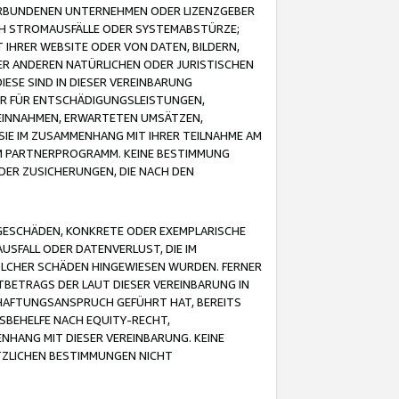
VERBUNDENEN UNTERNEHMEN ODER LIZENZGEBER
ICH STROMAUSFÄLLE ODER SYSTEMABSTÜRZE;
IHRER WEBSITE ODER VON DATEN, BILDERN,
ER ANDEREN NATÜRLICHEN ODER JURISTISCHEN
ESE SIND IN DIESER VEREINBARUNG
R FÜR ENTSCHÄDIGUNGSLEISTUNGEN,
EINNAHMEN, ERWARTETEN UMSÄTZEN,
SIE IM ZUSAMMENHANG MIT IHRER TEILNAHME AM
M PARTNERPROGRAMM. KEINE BESTIMMUNG
DER ZUSICHERUNGEN, DIE NACH DEN
GESCHÄDEN, KONKRETE ODER EXEMPLARISCHE
SFALL ODER DATENVERLUST, DIE IM
OLCHER SCHÄDEN HINGEWIESEN WURDEN. FERNER
BETRAGS DER LAUT DIESER VEREINBARUNG IN
HAFTUNGSANSPRUCH GEFÜHRT HAT, BEREITS
SBEHELFE NACH EQUITY-RECHT,
NHANG MIT DIESER VEREINBARUNG. KEINE
TZLICHEN BESTIMMUNGEN NICHT