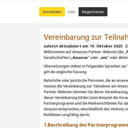
Anmelden
Registrieren
oder
Vereinbarung zur Teil
zuletzt aktualisiert am
:
15. Oktober 2025
(De
Willkommen auf Amazons Partner-Website (die „
Gesellschaften („
Amazon
“ oder „
uns
“ oder ähnl
Übersetzungen stehen in folgenden Sprachen zur 
gilt die englische Fassung.
Natürliche oder juristische Personen, die an uns
müssen die Vereinbarung zur Teilnahme am Amaz
Partner-Website stimmen Sie dieser Vereinbarung,
dieser Vereinbarung bilden (zum Beispiel die Vo
Partnerprogramm und die Markenrichtlinien für da
Amazon entsprechen, einschließlich des Verbots vo
Richtlinien sorgfältig durch.
1.Beschreibung des Partnerprogra