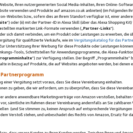
ebsite, Ihren nutzergenerierten Social Media-Inhalten, Ihren Online-Softwar
ebsite verwenden und Produkte auf amazon.co.uk anbieten) (im Folgenden Ihr
-Websites bzw., sofern dies an Ihrem Standort verfügbar ist, einer ander
ite
“) oder (ii) mit der Partner-ID in Alexa Skill (über das Alexa Shopping Ki
estellten markierten Link-Formate verwenden („
Partner-Links
“).
oder sich damit verbinden, um ein Produkt oder Leistungen zu erwerben, di
gütung für qualifizierte Verkäufe, wie im
Vergütungskatalog für das Part
Zur Unterstützung Ihrer Werbung für diese Produkte oder Leistungen können w
linkungs-Tools, Schnittstellen für Anwendungsprogramme, die Alexa-Funktion
Programminhalte
“) zur Verfügung stellen. Der Begriff „Programminhalte“ be
halte in Bezug auf Produkte, die auf Websites angeboten werden, bei denen 
as Partnerprogramm
einer Vergütung setzt voraus, dass Sie diese Vereinbarung einhalten.
ionen zu geben, die wir anfordern, um zu überprüfen, dass Sie diese Vereinba
oder andere anwendbare Marketingverträge von Amazon verstoßen, behalten w
 vor, sämtliche im Rahmen dieser Vereinbarung andernfalls an Sie zahlbare
tellen (und Sie stimmen zu, keinen Anspruch auf entsprechende Vergütungen
 dem Verstoß stehen, und unbeschadet des Rechts von Amazon, Ersatz für 
azu, dass unsere Kunden zu Ihren Kunden werden. Zwischen Ihnen und Amaz