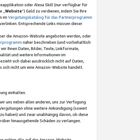
eapplikation oder Alexa Skill (nur verfügbar für
e „
Website
“) Geld zu verdienen, indem Sie Ihre
en im
Vergütungskatalog für das Partnerprogramm
t) verlinken. Entsprechende Links müssen dieser
e über die Amazon-Website angeboten werden, oder
nerprogramm
näher beschrieben (und vorbehaltlich
ir Ihnen Daten, Bilder, Texte, Linkformate,
alität und weitere Informationen im
zieht sich dabei ausdrücklich nicht auf Daten,
es sich nicht um eine Amazon-Website handelt.
rung einhalten.
ir uns neben allen anderen, uns zur Verfügung
n Vergütungen ohne weitere Ankündigung (soweit
 zu haben) und zwar unabhängig davon, ob diese
darüber hinausgehende Schäden zu verlangen.
on gelten alle auf der Amazon-Website