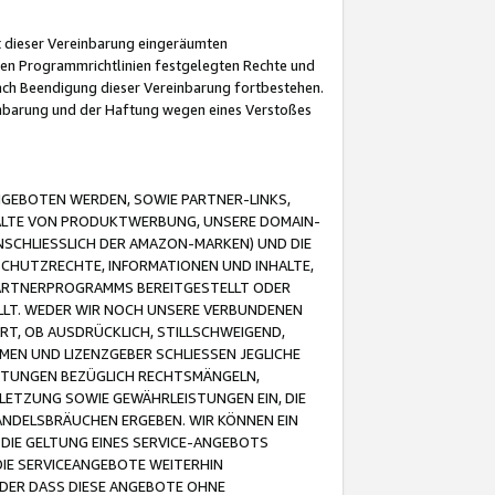
it dieser Vereinbarung eingeräumten
 den Programmrichtlinien festgelegten Rechte und
 nach Beendigung dieser Vereinbarung fortbestehen.
einbarung und der Haftung wegen eines Verstoßes
GEBOTEN WERDEN, SOWIE PARTNER-LINKS,
ALTE VON PRODUKTWERBUNG, UNSERE DOMAIN-
SCHLIESSLICH DER AMAZON-MARKEN) UND DIE
SCHUTZRECHTE, INFORMATIONEN UND INHALTE,
PARTNERPROGRAMMS BEREITGESTELLT ODER
ELLT. WEDER WIR NOCH UNSERE VERBUNDENEN
T, OB AUSDRÜCKLICH, STILLSCHWEIGEND,
MEN UND LIZENZGEBER SCHLIESSEN JEGLICHE
ISTUNGEN BEZÜGLICH RECHTSMÄNGELN,
LETZUNG SOWIE GEWÄHRLEISTUNGEN EIN, DIE
ANDELSBRÄUCHEN ERGEBEN. WIR KÖNNEN EIN
 DIE GELTUNG EINES SERVICE-ANGEBOTS
IE SERVICEANGEBOTE WEITERHIN
ODER DASS DIESE ANGEBOTE OHNE