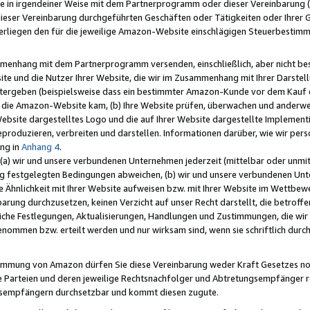
e in irgendeiner Weise mit dem Partnerprogramm oder dieser Vereinbarung (ei
ieser Vereinbarung durchgeführten Geschäften oder Tätigkeiten oder Ihrer 
liegen den für die jeweilige Amazon-Website einschlägigen Steuerbestim
mmenhang mit dem Partnerprogramm versenden, einschließlich, aber nicht be
site und die Nutzer Ihrer Website, die wir im Zusammenhang mit Ihrer Darst
itergeben (beispielsweise dass ein bestimmter Amazon-Kunde vor dem Kauf
uf die Amazon-Website kam, (b) Ihre Website prüfen, überwachen und anderwei
r Website dargestelltes Logo und die auf Ihrer Website dargestellte Impleme
reproduzieren, verbreiten und darstellen. Informationen darüber, wie wir per
ng in
Anhang 4
.
 (a) wir und unsere verbundenen Unternehmen jederzeit (mittelbar oder unmit
ng festgelegten Bedingungen abweichen, (b) wir und unsere verbundenen Unte
 Ähnlichkeit mit Ihrer Website aufweisen bzw. mit Ihrer Website im Wettbewer
barung durchzusetzen, keinen Verzicht auf unser Recht darstellt, die betrof
liche Festlegungen, Aktualisierungen, Handlungen und Zustimmungen, die wi
enommen bzw. erteilt werden und nur wirksam sind, wenn sie schriftlich dur
stimmung von Amazon dürfen Sie diese Vereinbarung weder Kraft Gesetzes no
die Parteien und deren jeweilige Rechtsnachfolger und Abtretungsempfänger 
ngsempfängern durchsetzbar und kommt diesen zugute.