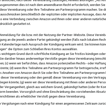
usgenommen dies ist nach dem anwendbaren Recht erforderlich, werden Sie 
f diese Vereinbarung oder Ihre Teilnahme am Partnerprogramm machen. Sie d
usschmücken (einschließlich der expliziten oder impliziten Aussage, dass A
 eine Verbindung zwischen Amazon und Ihnen oder einer anderen natürlichen 
rücklich gestattet ist.
r Anmeldung für die bzw. mit der Nutzung der Partner-Website. Diese Vereinb
gung an die jeweils andere Partei gekündigt werden (falls nach lokalem Rech
n Kalendertage nach Ausspruch der Kündigung wirksam wird. Sie können kündi
ngen“ die Option zum Schließen Ihres Kontos auswählen.
 wichtigem Grund durch schriftliche Kündigung an Sie fristlos kündigen oder I
 Sie darüber hinaus anderweitige Verstöße gegen diese Vereinbarung (einschli
ben; (c) wenn wir befürchten, dass Amazon potenziellen Rechts- oder Haftu
nnte; (d) wenn Ihre Teilnahme am Partnerprogramm für betrügerische, irref
das Ansehen von Amazon durch Sie oder Ihre Teilnahme am Partnerprogramm b
ieser Vereinbarung oder den gemäß dieser Vereinbarung von den Vertragspa
liegen könnte; (g) wenn wir diese Vereinbarung mit Ihnen oder anderen Perso
 der Vergangenheit, gleich aus welchem Grund, gekündigt hatten (oder Ihr Ko
rm beenden. Vorsorglich und ohne Einschränkung des vorstehenden Absatzes
richtlinien als erheblicher Verstoß gegen diese Vereinbarung.
e Vergütungen nach einer Kündigung für einen angemessenen Zeitraum zurückb