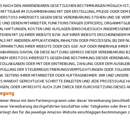
 NACH DEN ANWENDBAREN GESETZLICHEN BESTIMMUNGEN MÖGLICH IST, S
MITTELBAR IM ZUSAMMENHANG MIT DER ERSTELLUNG, PFLEGE ODER DEM BE
ERSTOSS IHRERSEITS GEGEN DIESE VEREINBARUNG STEHEN UND SIE VERP
UND DEREN MITARBEITER, FUNKTIONSTRÄGER (OFFICERS), ORGANMITGLI
N, HAFTUNGEN, KOSTEN UND AUSLAGEN (EINSCHLIESSLICH ANGEMESSENE
HEN MIT (A) IHRER WEBSITE BZW. AUF IHRER WEBSITE ERSCHEINENDEM M
LS MIT ANDEREN APPLIKATIONEN, INHALTEN ODER PROZESSEN, (B) DER 
RMARKTUNG IHRER WEBSITE ODER DES GGF. AUF ODER INNERHALB IHRER W
ABHÄNGIG DAVON, OB DIESE NUTZUNG GEMÄSS DIESER VEREINBARUNG B
EINEM VERSTOSS IHRERSEITS GEGEN EINE BESTIMMUNG DIESER VEREINBARU
D ZOLLABGABEN ODER MIT DER EINTREIBUNG, ZAHLUNG ODER DEM AUSBLEI
FÜLLUNG DER STEUERREGISTRIERUNGSVERPFLICHTUNGEN ODER ZOLLVERPF
W. SEITENS IHRER MITARBEITER ODER AUFTRAGNEHMER. WIR UND UNSERE
ES MANDAT GERICHTLICHE SCHRITTE EINLEITEN UND JEDE PROZESSUALE 
GEN, ODER UM RECHTE AUCH ZUM ZWECK DER DURCHSETZUNG DIESES AR
ilegung
endeiner Weise mit dem Partnerprogramm oder dieser Vereinbarung (einschließl
ieser Vereinbarung durchgeführten Geschäften oder Tätigkeiten oder Ihrer 
iegt den für die jeweilige Amazon-Website einschlägigen Bestimmungen z