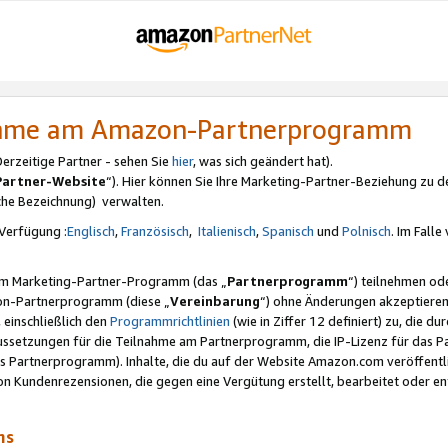
nahme am Amazon-Partnerprogramm
rzeitige Partner - sehen Sie
hier
, was sich geändert hat).
Partner-Website
“). Hier können Sie Ihre Marketing-Partner-Beziehung zu d
iche Bezeichnung) verwalten.
Verfügung :
Englisch
,
Französisch
,
Italienisch
,
Spanisch
und
Polnisch
. Im Fall
erem Marketing-Partner-Programm (das „
Partnerprogramm
“) teilnehmen od
on-Partnerprogramm (diese „
Vereinbarung
“) ohne Änderungen akzeptieren
 einschließlich den
Programmrichtlinien
(wie in Ziffer 12 definiert) zu, die 
raussetzungen für die Teilnahme am Partnerprogramm, die IP-Lizenz für das
s Partnerprogramm). Inhalte, die du auf der Website Amazon.com veröffentl
n Kundenrezensionen, die gegen eine Vergütung erstellt, bearbeitet oder ent
mms