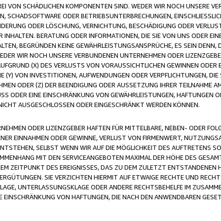
FREI VON SCHÄDLICHEN KOMPONENTEN SIND. WEDER WIR NOCH UNSERE 
VIREN, SCHADSOFTWARE ODER BETRIEBSUNTERBRECHUNGEN, EINSCHLIESSL
ÄNDERUNG ODER LÖSCHUNG, VERNICHTUNG, BESCHÄDIGUNG ODER VERLUST 
INHALTEN. BERATUNG ODER INFORMATIONEN, DIE SIE VON UNS ODER EIN
LTEN, BEGRÜNDEN KEINE GEWÄHRLEISTUNGSANSPRÜCHE, ES SEIN DENN, DI
WEDER WIR NOCH UNSERE VERBUNDENEN UNTERNEHMEN ODER LIZENZGEBE
FGRUND (X) DES VERLUSTS VON VORAUSSICHTLICHEN GEWINNEN ODER 
 (Y) VON INVESTITIONEN, AUFWENDUNGEN ODER VERPFLICHTUNGEN, DIE 
EN ODER (Z) DER BEENDIGUNG ODER AUSSETZUNG IHRER TEILNAHME A
LUSS ODER EINE EINSCHRÄNKUNG VON GEWÄHRLEISTUNGEN, HAFTUNGEN O
NICHT AUSGESCHLOSSEN ODER EINGESCHRÄNKT WERDEN KÖNNEN.
EHMEN ODER LIZENZGEBER HAFTEN FÜR MITTELBARE, NEBEN- ODER FOL
R EINNAHMEN ODER GEWINNE, VERLUST VON FIRMENWERT, NUTZUNGSAU
TSTEHEN, SELBST WENN WIR AUF DIE MÖGLICHKEIT DES AUFTRETENS S
MENHANG MIT DEN SERVICEANGEBOTEN MAXIMAL DER HÖHE DES GESAMT
M ZEITPUNKT DES EREIGNISSES, DAS ZU DEM ZULETZT ENTSTANDENEN 
ERGÜTUNGEN. SIE VERZICHTEN HIERMIT AUF ETWAIGE RECHTE UND RECHT
KLAGE, UNTERLASSUNGSKLAGE ODER ANDERE RECHTSBEHELFE IM ZUSAMME
NE EINSCHRÄNKUNG VON HAFTUNGEN, DIE NACH DEN ANWENDBAREN GESE