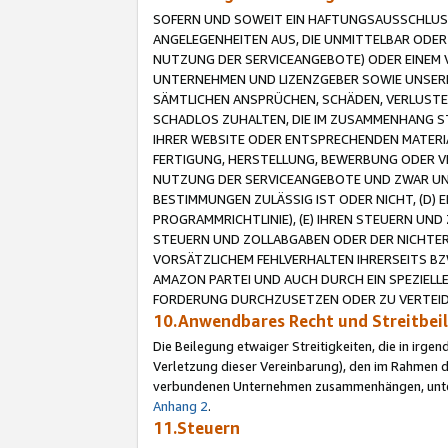
SOFERN UND SOWEIT EIN HAFTUNGSAUSSCHLUSS
ANGELEGENHEITEN AUS, DIE UNMITTELBAR ODER 
NUTZUNG DER SERVICEANGEBOTE) ODER EINEM V
UNTERNEHMEN UND LIZENZGEBER SOWIE UNSERE 
SÄMTLICHEN ANSPRÜCHEN, SCHÄDEN, VERLUSTE
SCHADLOS ZUHALTEN, DIE IM ZUSAMMENHANG STE
IHRER WEBSITE ODER ENTSPRECHENDEN MATERIA
FERTIGUNG, HERSTELLUNG, BEWERBUNG ODER VE
NUTZUNG DER SERVICEANGEBOTE UND ZWAR UN
BESTIMMUNGEN ZULÄSSIG IST ODER NICHT, (D) 
PROGRAMMRICHTLINIE), (E) IHREN STEUERN UN
STEUERN UND ZOLLABGABEN ODER DER NICHTER
VORSÄTZLICHEM FEHLVERHALTEN IHRERSEITS BZ
AMAZON PARTEI UND AUCH DURCH EIN SPEZIELL
FORDERUNG DURCHZUSETZEN ODER ZU VERTEIDI
10.Anwendbares Recht und Streitbe
Die Beilegung etwaiger Streitigkeiten, die in irg
Verletzung dieser Vereinbarung), den im Rahmen d
verbundenen Unternehmen zusammenhängen, unterl
Anhang 2
.
11.Steuern