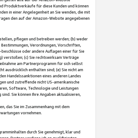
und Produktverkäufe für diese Kunden und können
nden in einer Angelegenheit an Sie wenden, die mit
e-Fragen den auf der Amazon-Website angegebenen
stellen, pflegen und betreiben werden; (b) weder
e Bestimmungen, Verordnungen, Vorschriften,
-beschlüsse oder andere Auflagen einer für Sie
 verstoßen; (c) Sie rechtswirksam Verträge
r Teilnahme am Partnerprogramm für sich selbst
t ausdrücklich enthalten sind; (e) Sie nicht am
den Handelssanktionen eines anderen Landes
gen und zutreffende nicht US-amerikanische
ren, Software, Technologie und Leistungen
sind. Sie können Ihre Angaben aktualisieren,
men, das Sie im Zusammenhang mit dem
 Erwartungen vornehmen.
ogramminhalten durch Sie genehmigt, klar und
zon-Partner verdiene ich an qualifizierten