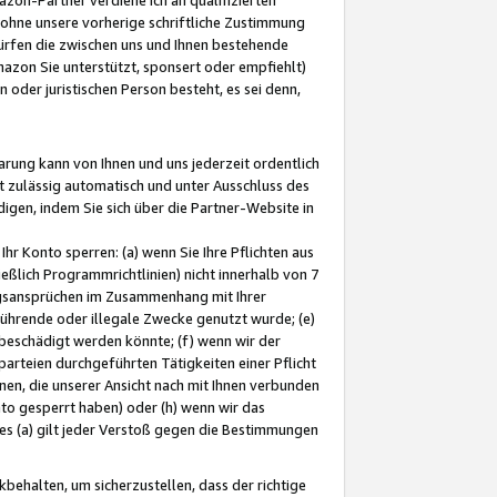
ohne unsere vorherige schriftliche Zustimmung
ürfen die zwischen uns und Ihnen bestehende
mazon Sie unterstützt, sponsert oder empfiehlt)
oder juristischen Person besteht, es sei denn,
arung kann von Ihnen und uns jederzeit ordentlich
t zulässig automatisch und unter Ausschluss des
gen, indem Sie sich über die Partner-Website in
hr Konto sperren: (a) wenn Sie Ihre Pflichten aus
eßlich Programmrichtlinien) nicht innerhalb von 7
ngsansprüchen im Zusammenhang mit Ihrer
ührende oder illegale Zwecke genutzt wurde; (e)
eschädigt werden könnte; (f) wenn wir der
rteien durchgeführten Tätigkeiten einer Pflicht
nen, die unserer Ansicht nach mit Ihnen verbunden
nto gesperrt haben) oder (h) wenn wir das
 (a) gilt jeder Verstoß gegen die Bestimmungen
ehalten, um sicherzustellen, dass der richtige