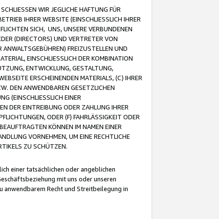
CHLIESSEN WIR JEGLICHE HAFTUNG FÜR
TRIEB IHRER WEBSITE (EINSCHLIESSLICH IHRER
FLICHTEN SICH, UNS, UNSERE VERBUNDENEN
EDER (DIRECTORS) UND VERTRETER VON
R ANWALTSGEBÜHREN) FREIZUSTELLEN UND
ATERIAL, EINSCHLIESSLICH DER KOMBINATION
NUTZUNG, ENTWICKLUNG, GESTALTUNG,
EBSEITE ERSCHEINENDEN MATERIALS, (C) IHRER
ZW. DEN ANWENDBAREN GESETZLICHEN
NG (EINSCHLIESSLICH EINER
BEN DER EINTREIBUNG ODER ZAHLUNG IHRER
LICHTUNGEN, ODER (F) FAHRLÄSSIGKEIT ODER
 BEAUFTRAGTEN KÖNNEN IM NAMEN EINER
HANDLUNG VORNEHMEN, UM EINE RECHTLICHE
TIKELS ZU SCHÜTZEN.
ich einer tatsächlichen oder angeblichen
Geschäftsbeziehung mit uns oder unseren
u anwendbarem Recht und Streitbeilegung in