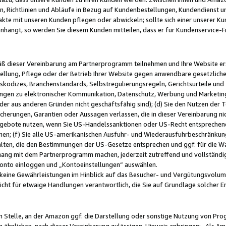
, Richtlinien und Abläufe in Bezug auf Kundenbestellungen, Kundendienst 
kte mit unseren Kunden pflegen oder abwickeln; sollte sich einer unserer Ku
nhängt, so werden Sie diesem Kunden mitteilen, dass er für Kundenservic
emäß dieser Vereinbarung am Partnerprogramm teilnehmen und Ihre Website er
ellung, Pflege oder der Betrieb Ihrer Website gegen anwendbare gesetzlich
skodizes, Branchenstandards, Selbstregulierungsregeln, Gerichtsurteile und 
ngen zu elektronischer Kommunikation, Datenschutz, Werbung und Marketing)
 oder aus anderen Gründen nicht geschäftsfähig sind); (d) Sie den Nutzen de
cherungen, Garantien oder Aussagen verlassen, die in dieser Vereinbarung nich
gebote nutzen, wenn Sie US-Handelssanktionen oder US-Recht entsprechen
men; (f) Sie alle US-amerikanischen Ausfuhr- und Wiederausfuhrbeschränkun
ten, die den Bestimmungen der US-Gesetze entsprechen und ggf. für die Wa
hang mit dem Partnerprogramm machen, jederzeit zutreffend und vollständig 
 Konto einloggen und „Kontoeinstellungen“ auswählen.
keine Gewährleistungen im Hinblick auf das Besucher- und Vergütungsvolu
icht für etwaige Handlungen verantwortlich, die Sie auf Grundlage solcher
en Stelle, an der Amazon ggf. die Darstellung oder sonstige Nutzung von Pr
 ähnlichen, nach dieser Vereinbarung zulässigen, Hinweis anbringen: „Als Ama