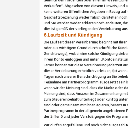
Verkäufen“. Abgesehen von diesem Hinweis, und a
keine weiteren öffentlichen Angaben in Bezug au
Geschäftsbeziehung weder falsch darstellen noch a
und Sie werden weder erklären noch andeuten, dass
dies ist gemäß der vorliegenden Vereinbarung ausd
6.Laufzeit und Kündigung
Die Laufzeit dieser Vereinbarung beginnt mit Ihre
oder aus wichtigem Grund durch schriftliche Kündi
Gerichtswegs), wobei eine solche Kündigung siebe
Ihrem Konto einloggen und unter „Kontoeinstellu
Ferner können wir diese Vereinbarung jederzeit aus
dieser Vereinbarung erheblich verletzen; (b) wenn
Tagen nach unserer Benachrichtigung an Sie behe
Teilnahme am Partnerprogramm ausgesetzt sein kö
wenn wir der Meinung sind, dass die Marke oder 
Meinung sind, dass Amazon im Zusammenhang mit d
zum Steuereinbehalt unterliegt oder künftig unter
sind oder gemeinsam mit Ihnen agieren, bereits in
Partnerprogramm in der allgemein angebotenen Fo
der Ziffer 5 und jeder Verstoß gegen die Programm
Wir dürfen angefallene und noch nicht ausgezahlt