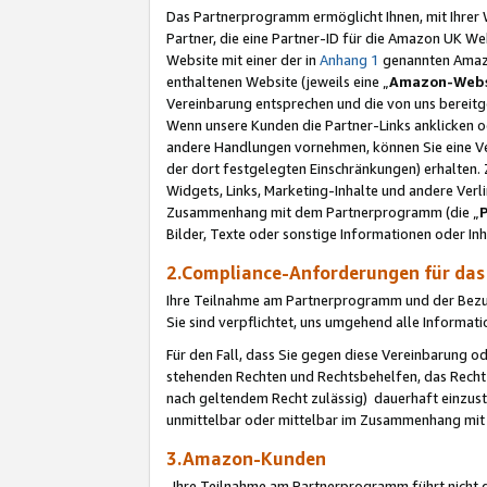
Das Partnerprogramm ermöglicht Ihnen, mit Ihrer W
Partner, die eine Partner-ID für die Amazon UK W
Website mit einer der in
Anhang 1
genannten Amazon
enthaltenen Website (jeweils eine „
Amazon-Webs
Vereinbarung entsprechen und die von uns bereitg
Wenn unsere Kunden die Partner-Links anklicken 
andere Handlungen vornehmen, können Sie eine Ver
der dort festgelegten Einschränkungen) erhalten. 
Widgets, Links, Marketing-Inhalte und andere Ver
Zusammenhang mit dem Partnerprogramm (die „
Bilder, Texte oder sonstige Informationen oder In
2.Compliance-Anforderungen für d
Ihre Teilnahme am Partnerprogramm und der Bezug 
Sie sind verpflichtet, uns umgehend alle Informat
Für den Fall, dass Sie gegen diese Vereinbarung 
stehenden Rechten und Rechtsbehelfen, das Recht
nach geltendem Recht zulässig) dauerhaft einzus
unmittelbar oder mittelbar im Zusammenhang mit
3.Amazon-Kunden
Ihre Teilnahme am Partnerprogramm führt nicht d