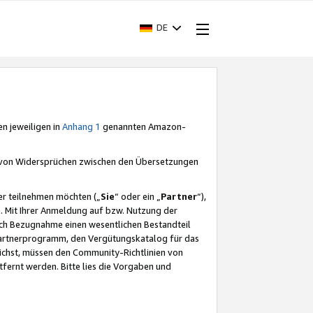
DE
en jeweiligen in
Anhang 1
genannten Amazon-
e von Widersprüchen zwischen den Übersetzungen
er teilnehmen möchten („
Sie
“ oder ein „
Partner
“),
. Mit Ihrer Anmeldung auf bzw. Nutzung der
durch Bezugnahme einen wesentlichen Bestandteil
 Partnerprogramm, den Vergütungskatalog für das
ichst, müssen den Community-Richtlinien von
fernt werden. Bitte lies die Vorgaben und