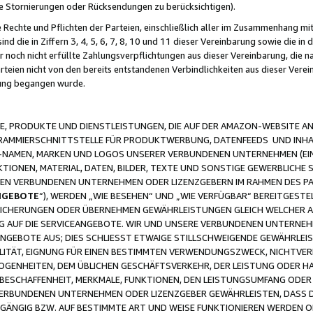
ge Stornierungen oder Rücksendungen zu berücksichtigen).
 Rechte und Pflichten der Parteien, einschließlich aller im Zusammenhang m
 die in Ziffern 3, 4, 5, 6, 7, 8, 10 und 11 dieser Vereinbarung sowie die in
er noch nicht erfüllte Zahlungsverpflichtungen aus dieser Vereinbarung, die
arteien nicht von den bereits entstandenen Verbindlichkeiten aus dieser Ver
gung begangen wurde.
 PRODUKTE UND DIENSTLEISTUNGEN, DIE AUF DER AMAZON-WEBSITE AN
GRAMMIERSCHNITTSTELLE FÜR PRODUKTWERBUNG, DATENFEEDS UND INH
-NAMEN, MARKEN UND LOGOS UNSERER VERBUNDENEN UNTERNEHMEN (EIN
IONEN, MATERIAL, DATEN, BILDER, TEXTE UND SONSTIGE GEWERBLICHE 
EREN VERBUNDENEN UNTERNEHMEN ODER LIZENZGEBERN IM RAHMEN DES 
NGEBOTE
“), WERDEN „WIE BESEHEN“ UND „WIE VERFÜGBAR“ BEREITGEST
CHERUNGEN ODER ÜBERNEHMEN GEWÄHRLEISTUNGEN GLEICH WELCHER AR
ZUG AUF DIE SERVICEANGEBOTE. WIR UND UNSERE VERBUNDENEN UNTERNEH
ANGEBOTE AUS; DIES SCHLIESST ETWAIGE STILLSCHWEIGENDE GEWÄHRLE
LITÄT, EIGNUNG FÜR EINEN BESTIMMTEN VERWENDUNGSZWECK, NICHTVER
OGENHEITEN, DEM ÜBLICHEN GESCHÄFTSVERKEHR, DER LEISTUNG ODER H
 BESCHAFFENHEIT, MERKMALE, FUNKTIONEN, DEN LEISTUNGSUMFANG ODER
VERBUNDENEN UNTERNEHMEN ODER LIZENZGEBER GEWÄHRLEISTEN, DASS D
HGÄNGIG BZW. AUF BESTIMMTE ART UND WEISE FUNKTIONIEREN WERDEN 