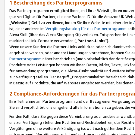
1.Beschreibung des Partnerprogramms
Das Partnerprogramm ermöglicht Ihnen, mit Ihrer Website, Ihren nutzer
(nur verfügbar für Partner, die eine Partner-ID für die Amazon UK We
„
Website
“) Geld zu verdienen, indem Sie Ihre Website mit einer der in
ist, einer anderen im
Vergütungskatalog für das Partnerprogramm
enth
Alexa Skill (über das Alexa Shopping Kit) verlinken. Entsprechende Lin
markierten Link-Formate verwenden („
Partner-Links
“).
Wenn unsere Kunden die Partner-Links anklicken oder sich damit verbi
angeboten werden, oder andere Handlungen vornehmen, können Sie eine
Partnerprogramm
näher beschrieben (und vorbehaltlich der dort festg
Produkte oder Leistungen können wir Ihnen Daten, Bilder, Texte, Linkfo
für Anwendungsprogramme, die Alexa-Funktionalität und weitere Inf
zur Verfügung stellen. Der Begriff „Programminhalte“ bezieht sich dabe
in Bezug auf Produkte, die auf Websites angeboten werden, bei denen 
2.Compliance-Anforderungen für das Partnerprog
Ihre Teilnahme am Partnerprogramm und der Bezug einer Vergütung setz
Sie sind verpflichtet, uns umgehend alle Informationen zu geben, die w
Für den Fall, dass Sie gegen diese Vereinbarung oder andere anwendba
uns zur Verfügung stehenden Rechten und Rechtsbehelfen, das Recht vo
Vergütungen ohne weitere Ankündigung (soweit nach geltendem Recht z
entsprechende Vergütungen zu haben) und zwar unabhängig davon, ob 