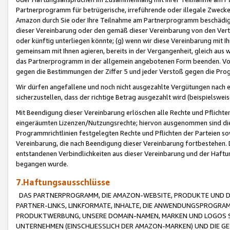
Partnerprogramm für betrügerische, irreführende oder illegale Zwecke
Amazon durch Sie oder Ihre Teilnahme am Partnerprogramm beschädig
dieser Vereinbarung oder den gemäß dieser Vereinbarung von den Vertr
oder künftig unterliegen könnte; (g) wenn wir diese Vereinbarung mit I
gemeinsam mit Ihnen agieren, bereits in der Vergangenheit, gleich aus
das Partnerprogramm in der allgemein angebotenen Form beenden. Vors
gegen die Bestimmungen der Ziffer 5 und jeder Verstoß gegen die Prog
Wir dürfen angefallene und noch nicht ausgezahlte Vergütungen nach 
sicherzustellen, dass der richtige Betrag ausgezahlt wird (beispielsw
Mit Beendigung dieser Vereinbarung erlöschen alle Rechte und Pflichte
eingeräumten Lizenzen/Nutzungsrechte; hiervon ausgenommen sind die in 
Programmrichtlinien festgelegten Rechte und Pflichten der Parteien sow
Vereinbarung, die nach Beendigung dieser Vereinbarung fortbestehen. D
entstandenen Verbindlichkeiten aus dieser Vereinbarung und der Haft
begangen wurde.
7.Haftungsausschlüsse
DAS PARTNERPROGRAMM, DIE AMAZON-WEBSITE, PRODUKTE UND DI
PARTNER-LINKS, LINKFORMATE, INHALTE, DIE ANWENDUNGSPROGR
PRODUKTWERBUNG, UNSERE DOMAIN-NAMEN, MARKEN UND LOGOS S
UNTERNEHMEN (EINSCHLIESSLICH DER AMAZON-MARKEN) UND DIE GE