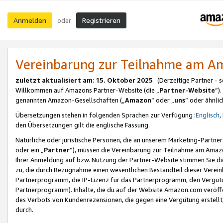
Anmelden
Registrieren
oder
Vereinbarung zur Teilnahme am 
zuletzt aktualisiert am
:
15. Oktober 2025
(Derzeitige Partner - 
Willkommen auf Amazons Partner-Website (die „
Partner-Website
“)
genannten Amazon-Gesellschaften („
Amazon
“ oder „
uns
“ oder ähnli
Übersetzungen stehen in folgenden Sprachen zur Verfügung :
Englisch
,
den Übersetzungen gilt die englische Fassung.
Natürliche oder juristische Personen, die an unserem Marketing-Partn
oder ein „
Partner
“), müssen die Vereinbarung zur Teilnahme am Ama
Ihrer Anmeldung auf bzw. Nutzung der Partner-Website stimmen Sie die
zu, die durch Bezugnahme einen wesentlichen Bestandteil dieser Verei
Partnerprogramm, die IP-Lizenz für das Partnerprogramm, den Vergütu
Partnerprogramm). Inhalte, die du auf der Website Amazon.com veröffe
des Verbots von Kundenrezensionen, die gegen eine Vergütung erstellt, 
durch.