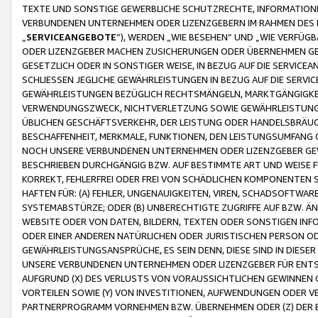
TEXTE UND SONSTIGE GEWERBLICHE SCHUTZRECHTE, INFORMATIONE
VERBUNDENEN UNTERNEHMEN ODER LIZENZGEBERN IM RAHMEN DES
„
SERVICEANGEBOTE
“), WERDEN „WIE BESEHEN“ UND „WIE VERFÜ
ODER LIZENZGEBER MACHEN ZUSICHERUNGEN ODER ÜBERNEHMEN GEW
GESETZLICH ODER IN SONSTIGER WEISE, IN BEZUG AUF DIE SERVI
SCHLIESSEN JEGLICHE GEWÄHRLEISTUNGEN IN BEZUG AUF DIE SERVI
GEWÄHRLEISTUNGEN BEZÜGLICH RECHTSMÄNGELN, MARKTGÄNGIGKEIT
VERWENDUNGSZWECK, NICHTVERLETZUNG SOWIE GEWÄHRLEISTUNGEN 
ÜBLICHEN GESCHÄFTSVERKEHR, DER LEISTUNG ODER HANDELSBRÄUCH
BESCHAFFENHEIT, MERKMALE, FUNKTIONEN, DEN LEISTUNGSUMFANG 
NOCH UNSERE VERBUNDENEN UNTERNEHMEN ODER LIZENZGEBER GEWÄ
BESCHRIEBEN DURCHGÄNGIG BZW. AUF BESTIMMTE ART UND WEISE
KORREKT, FEHLERFREI ODER FREI VON SCHÄDLICHEN KOMPONENTEN
HAFTEN FÜR: (A) FEHLER, UNGENAUIGKEITEN, VIREN, SCHADSOFTW
SYSTEMABSTÜRZE; ODER (B) UNBERECHTIGTE ZUGRIFFE AUF BZW. 
WEBSITE ODER VON DATEN, BILDERN, TEXTEN ODER SONSTIGEN INF
ODER EINER ANDEREN NATÜRLICHEN ODER JURISTISCHEN PERSON OD
GEWÄHRLEISTUNGSANSPRÜCHE, ES SEIN DENN, DIESE SIND IN DIES
UNSERE VERBUNDENEN UNTERNEHMEN ODER LIZENZGEBER FÜR EN
AUFGRUND (X) DES VERLUSTS VON VORAUSSICHTLICHEN GEWINNEN
VORTEILEN SOWIE (Y) VON INVESTITIONEN, AUFWENDUNGEN ODER VE
PARTNERPROGRAMM VORNEHMEN BZW. ÜBERNEHMEN ODER (Z) DER 