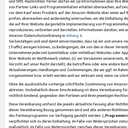
und SMS-Nachrichten. Ferner dürfen wir (a) Informationen über Ihre We
von Partner-Links und Programminhalten erhalten überwachen, aufzei
vor dem Kauf eines Produkts auf der Amazon-Website über einen auf Ih
prüfen, überwachen und anderweitig untersuchen, um die Einhaltung dies
die auf Ihrer Website dargestellte Implementierung von Programminhalt
reproduzieren, verbreiten und darstellen. Informationen darüber, wie w
Amazon-Datenschutzerklärung in
Anhang 4
.
Sie bestätigen und sind damit einverstanden, dass (a) wir und unsere 
(Traffic) anregen können, zu Bedingungen, die von den in dieser Vere
Unternehmen jederzeit (unmittelbar oder mittelbar) Websites oder Appl
Ihrer Website im Wettbewerb stehen, (c) ein Versäumnis unsererseits, I
Verzicht auf unser Recht darstellt, die betroffene oder eine andere B
Aktualisierungen, Handlungen und Zustimmungen, die wir ggf. im Rahme
vorgenommen bzw. erteilt werden und nur wirksam sind, wenn sie schri
Ohne die ausdrückliche vorherige schriftliche Zustimmung von Amazon
abtreten. Vorbehaltlich dieser Einschränkung ist diese Vereinbarung f
rechtlich bindend, gegenüber den Parteien und ihren jeweiligen Rech
Diese Vereinbarung umfasst die jeweils aktuellste Fassung aller Richtli
dieser Vereinbarung Bezug genommen wird und alle anderen Richtlinie
des Partnerprogramms zur Verfügung gestellt werden („
Programmric
verpflichten sich zu deren Einhaltung. Im Falle von Widersprüchen zwi
maßgeblich. Im Falle von Widersprüchen zwischen dieser Vereinbarun