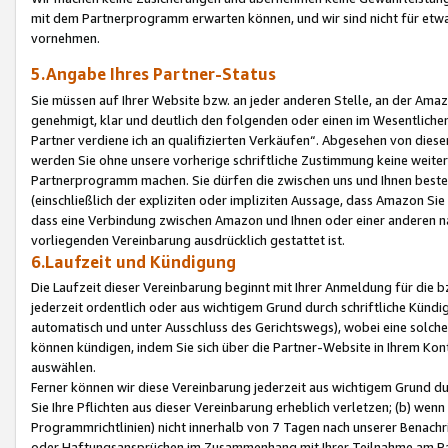
mit dem Partnerprogramm erwarten können, und wir sind nicht für etwa
vornehmen.
5.Angabe Ihres Partner-Status
Sie müssen auf Ihrer Website bzw. an jeder anderen Stelle, an der Am
genehmigt, klar und deutlich den folgenden oder einen im Wesentlichen
Partner verdiene ich an qualifizierten Verkäufen“. Abgesehen von die
werden Sie ohne unsere vorherige schriftliche Zustimmung keine weite
Partnerprogramm machen. Sie dürfen die zwischen uns und Ihnen best
(einschließlich der expliziten oder impliziten Aussage, dass Amazon Si
dass eine Verbindung zwischen Amazon und Ihnen oder einer anderen natü
vorliegenden Vereinbarung ausdrücklich gestattet ist.
6.Laufzeit und Kündigung
Die Laufzeit dieser Vereinbarung beginnt mit Ihrer Anmeldung für die 
jederzeit ordentlich oder aus wichtigem Grund durch schriftliche Kündi
automatisch und unter Ausschluss des Gerichtswegs), wobei eine solch
können kündigen, indem Sie sich über die Partner-Website in Ihrem Ko
auswählen.
Ferner können wir diese Vereinbarung jederzeit aus wichtigem Grund dur
Sie Ihre Pflichten aus dieser Vereinbarung erheblich verletzen; (b) wen
Programmrichtlinien) nicht innerhalb von 7 Tagen nach unserer Benachr
oder Haftungsansprüchen im Zusammenhang mit Ihrer Teilnahme am Pa