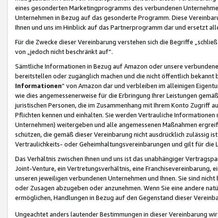
eines gesonderten Marketingprogramms des verbundenen Unternehmens
Unternehmen in Bezug auf das gesonderte Programm. Diese Vereinbarung
Ihnen und uns im Hinblick auf das Partnerprogramm dar und ersetzt al
Für die Zwecke dieser Vereinbarung verstehen sich die Begriffe „schließ
von „jedoch nicht beschränkt auf“.
Sämtliche Informationen in Bezug auf Amazon oder unsere verbunde
bereitstellen oder zugänglich machen und die nicht öffentlich bekannt bz
Informationen
“ von Amazon dar und verbleiben im alleinigen Eigent
wie dies angemessenerweise für die Erbringung Ihrer Leistungen gemäß d
juristischen Personen, die im Zusammenhang mit Ihrem Konto Zugriff au
Pflichten kennen und einhalten. Sie werden Vertrauliche Informationen 
Unternehmen) weitergeben und alle angemessenen Maßnahmen ergreifen
schützen, die gemäß dieser Vereinbarung nicht ausdrücklich zulässig is
Vertraulichkeits- oder Geheimhaltungsvereinbarungen und gilt für die
Das Verhältnis zwischen Ihnen und uns ist das unabhängiger Vertragspa
Joint-Venture, ein Vertretungsverhältnis, eine Franchisevereinbarung, 
unseren jeweiligen verbundenen Unternehmen und Ihnen. Sie sind ni
oder Zusagen abzugeben oder anzunehmen. Wenn Sie eine andere natürli
ermöglichen, Handlungen in Bezug auf den Gegenstand dieser Vereinbar
Ungeachtet anders lautender Bestimmungen in dieser Vereinbarung wird