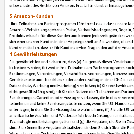
unbeschadet des Rechts von Amazon, Ersatz für darüber hinausgehen
3.Amazon-Kunden
Ihre Teilnahme am Partnerprogramm führt nicht dazu, dass unsere Kun
Amazon-Website angegebenen Preise, Verkaufsbedingungen, Regeln, Ri
Produktverkäufe für diese Kunden und können jederzeit geändert werde
sich einer unserer Kunden in einer Angelegenheit an Sie wenden, die 
Kunden mitteilen, dass er für Kundenservice-Fragen den auf der Ama
4.Gewährleistungen
Sie gewährleisten und sichern zu, dass (a) Sie gemäß dieser Vereinba
betreiben werden; (b) weder Ihre Teilnahme am Partnerprogramm noch d
Bestimmungen, Verordnungen, Vorschriften, Anordnungen, Konzessionen,
Gerichtsurteile und -beschlüsse oder andere Auflagen einer für Sie zu
Datenschutz, Werbung und Marketing) verstoßen; (c) Sie rechtswirksam 
nicht geschäftsfähig sind); (d) Sie den Nutzen der Teilnahme am Partne
Zusicherungen, Garantien oder Aussagen verlassen, die in dieser Verein
teilnehmen und keine Serviceangebote nutzen, wenn Sie US-Handelssa
unterliegen, in dem Sie Serviceangebote wahrnehmen; (f) Sie alle US
amerikanische Ausfuhr- und Wiederausfuhrbeschränkungen einhalten, 
Technologie und Leistungen gelten, und (g) die Angaben, die Sie im 
sind. Sie können Ihre Angaben aktualisieren, indem Sie sich über die 
Wir machen keine Zusicherungen und übernehmen keine Gewährleistun