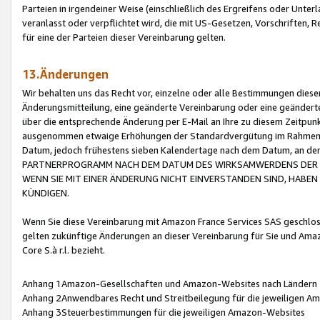
Parteien in irgendeiner Weise (einschließlich des Ergreifens oder Unt
veranlasst oder verpflichtet wird, die mit US-Gesetzen, Vorschriften,
für eine der Parteien dieser Vereinbarung gelten.
13.Änderungen
Wir behalten uns das Recht vor, einzelne oder alle Bestimmungen diese
Änderungsmitteilung, eine geänderte Vereinbarung oder eine geänderte 
über die entsprechende Änderung per E-Mail an Ihre zu diesem Zeitpun
ausgenommen etwaige Erhöhungen der Standardvergütung im Rahmen
Datum, jedoch frühestens sieben Kalendertage nach dem Datum, an de
PARTNERPROGRAMM NACH DEM DATUM DES WIRKSAMWERDENS DER Ä
WENN SIE MIT EINER ÄNDERUNG NICHT EINVERSTANDEN SIND, HABEN S
KÜNDIGEN.
Wenn Sie diese Vereinbarung mit Amazon France Services SAS geschlo
gelten zukünftige Änderungen an dieser Vereinbarung für Sie und Ama
Core S.à r.l. bezieht.
Anhang 1Amazon-Gesellschaften und Amazon-Websites nach Ländern
Anhang 2Anwendbares Recht und Streitbeilegung für die jeweiligen 
Anhang 3Steuerbestimmungen für die jeweiligen Amazon-Websites