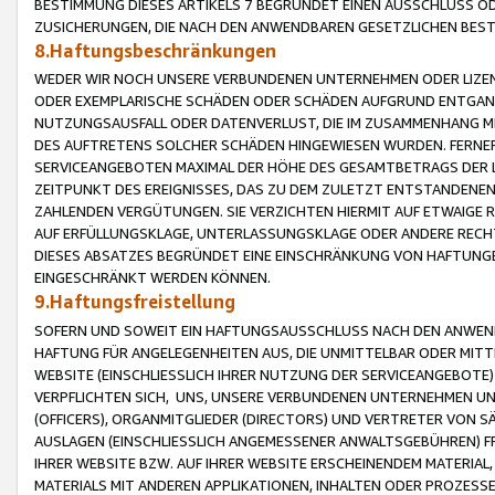
BESTIMMUNG DIESES ARTIKELS 7 BEGRÜNDET EINEN AUSSCHLUSS 
ZUSICHERUNGEN, DIE NACH DEN ANWENDBAREN GESETZLICHEN BE
8.Haftungsbeschränkungen
WEDER WIR NOCH UNSERE VERBUNDENEN UNTERNEHMEN ODER LIZEN
ODER EXEMPLARISCHE SCHÄDEN ODER SCHÄDEN AUFGRUND ENTGANG
NUTZUNGSAUSFALL ODER DATENVERLUST, DIE IM ZUSAMMENHANG MI
DES AUFTRETENS SOLCHER SCHÄDEN HINGEWIESEN WURDEN. FERN
SERVICEANGEBOTEN MAXIMAL DER HÖHE DES GESAMTBETRAGS DER 
ZEITPUNKT DES EREIGNISSES, DAS ZU DEM ZULETZT ENTSTANDENE
ZAHLENDEN VERGÜTUNGEN. SIE VERZICHTEN HIERMIT AUF ETWAIGE 
AUF ERFÜLLUNGSKLAGE, UNTERLASSUNGSKLAGE ODER ANDERE RECHT
DIESES ABSATZES BEGRÜNDET EINE EINSCHRÄNKUNG VON HAFTUNG
EINGESCHRÄNKT WERDEN KÖNNEN.
9.Haftungsfreistellung
SOFERN UND SOWEIT EIN HAFTUNGSAUSSCHLUSS NACH DEN ANWENDB
HAFTUNG FÜR ANGELEGENHEITEN AUS, DIE UNMITTELBAR ODER MITT
WEBSITE (EINSCHLIESSLICH IHRER NUTZUNG DER SERVICEANGEBOTE)
VERPFLICHTEN SICH, UNS, UNSERE VERBUNDENEN UNTERNEHMEN UN
(OFFICERS), ORGANMITGLIEDER (DIRECTORS) UND VERTRETER VON 
AUSLAGEN (EINSCHLIESSLICH ANGEMESSENER ANWALTSGEBÜHREN) FR
IHRER WEBSITE BZW. AUF IHRER WEBSITE ERSCHEINENDEM MATERIAL
MATERIALS MIT ANDEREN APPLIKATIONEN, INHALTEN ODER PROZESSE