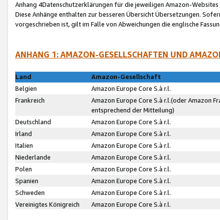
Anhang 4Datenschutzerklärungen für die jeweiligen Amazon-Websites
Diese Anhänge enthalten zur besseren Übersicht Übersetzungen. Sofe
vorgeschrieben ist, gilt im Falle von Abweichungen die englische Fass
ANHANG 1: AMAZON-GESELLSCHAFTEN UND AMAZO
Land
Amazon-Gesellschaft
Belgien
Amazon Europe Core S.à r.l.
Frankreich
Amazon Europe Core S.à r.l.(oder Amazon Fr
entsprechend der Mitteilung)
Deutschland
Amazon Europe Core S.à r.l.
Irland
Amazon Europe Core S.à r.l.
Italien
Amazon Europe Core S.à r.l.
Niederlande
Amazon Europe Core S.à r.l.
Polen
Amazon Europe Core S.à r.l.
Spanien
Amazon Europe Core S.à r.l.
Schweden
Amazon Europe Core S.à r.l.
Vereinigtes Königreich
Amazon Europe Core S.à r.l.