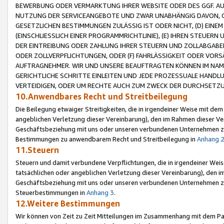
BEWERBUNG ODER VERMARKTUNG IHRER WEBSITE ODER DES GGF. AUF 
NUTZUNG DER SERVICEANGEBOTE UND ZWAR UNABHÄNGIG DAVON, O
GESETZLICHEN BESTIMMUNGEN ZULÄSSIG IST ODER NICHT, (D) EINE
(EINSCHLIESSLICH EINER PROGRAMMRICHTLINIE), (E) IHREN STEUER
DER EINTREIBUNG ODER ZAHLUNG IHRER STEUERN UND ZOLLABGAB
ODER ZOLLVERPFLICHTUNGEN, ODER (F) FAHRLÄSSIGKEIT ODER VORS
AUFTRAGNEHMER. WIR UND UNSERE BEAUFTRAGTEN KÖNNEN IM NAME
GERICHTLICHE SCHRITTE EINLEITEN UND JEDE PROZESSUALE HAND
VERTEIDIGEN, ODER UM RECHTE AUCH ZUM ZWECK DER DURCHSETZU
10.Anwendbares Recht und Streitbeilegung
Die Beilegung etwaiger Streitigkeiten, die in irgendeiner Weise mit de
angeblichen Verletzung dieser Vereinbarung), den im Rahmen dieser Ve
Geschäftsbeziehung mit uns oder unseren verbundenen Unternehmen zu
Bestimmungen zu anwendbarem Recht und Streitbeilegung in
Anhang 
11.Steuern
Steuern und damit verbundene Verpflichtungen, die in irgendeiner Wei
tatsächlichen oder angeblichen Verletzung dieser Vereinbarung), den 
Geschäftsbeziehung mit uns oder unseren verbundenen Unternehmen z
Steuerbestimmungen in
Anhang 3
.
12.Weitere Bestimmungen
Wir können von Zeit zu Zeit Mitteilungen im Zusammenhang mit dem Par