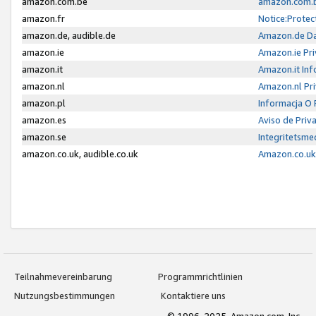
amazon.com.be
amazon.com.b
amazon.fr
Notice:Protec
amazon.de, audible.de
Amazon.de Da
amazon.ie
Amazon.ie Pri
amazon.it
Amazon.it Inf
amazon.nl
Amazon.nl Pri
amazon.pl
Informacja O
amazon.es
Aviso de Priv
amazon.se
Integritetsm
amazon.co.uk, audible.co.uk
Amazon.co.uk 
Teilnahmevereinbarung
Programmrichtlinien
Nutzungsbestimmungen
Kontaktiere uns