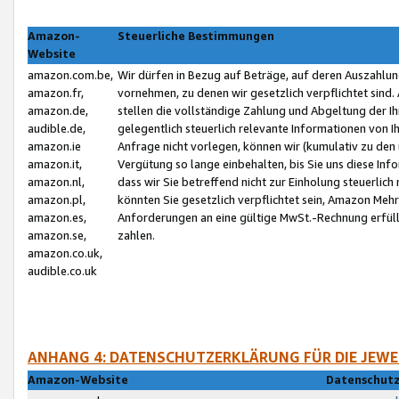
Amazon-
Steuerliche Bestimmungen
Website
amazon.com.be,
Wir dürfen in Bezug auf Beträge, auf deren Auszahlun
amazon.fr,
vornehmen, zu denen wir gesetzlich verpflichtet sind
amazon.de,
stellen die vollständige Zahlung und Abgeltung der 
audible.de,
gelegentlich steuerlich relevante Informationen von I
amazon.ie
Anfrage nicht vorlegen, können wir (kumulativ zu de
amazon.it,
Vergütung so lange einbehalten, bis Sie uns diese Inf
amazon.nl,
dass wir Sie betreffend nicht zur Einholung steuerlich 
amazon.pl,
könnten Sie gesetzlich verpflichtet sein, Amazon Meh
amazon.es,
Anforderungen an eine gültige MwSt.-Rechnung erfüllt
amazon.se,
zahlen.
amazon.co.uk,
audible.co.uk
ANHANG 4: DATENSCHUTZERKLÄRUNG FÜR DIE JEWE
Amazon-Website
Datenschutz