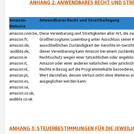
ANHANG 2: ANWENDBARES RECHT UND STRE
Amazon-
Anwendbares Recht und Streitbeilegung
Website
amazon.com.be,
Diese Vereinbarung und Streitigkeiten aller Art, die 
amazon.fr,
Großherzogtums Luxemburg unter Ausschluss seiner Kol
amazon.de,
ausschließlichen Zuständigkeit der Gerichte im Geri
audible.de,
dieser Vereinbarung kann Amazon bei einem zuständig
amazon.ie
Rechtsschutz wegen einer tatsächlichen oder angebli
amazon.it,
Amazon oder einer anderen natürlichen oder juristisc
amazon.nl,
Rechte in Bezug auf die Programminhalte besonderer,
amazon.pl,
Wert darstellen, dessen Verlust nicht ohne Weiteres e
amazon.es,
ausgeglichen werden kann.
amazon.se,
amazon.co.uk,
audible.co.uk
ANHANG 3: STEUERBESTIMMUNGEN FÜR DIE JEWEIL