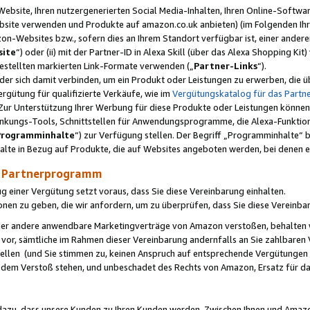
ebsite, Ihren nutzergenerierten Social Media-Inhalten, Ihren Online-Softwar
ebsite verwenden und Produkte auf amazon.co.uk anbieten) (im Folgenden Ihr
-Websites bzw., sofern dies an Ihrem Standort verfügbar ist, einer ander
ite
“) oder (ii) mit der Partner-ID in Alexa Skill (über das Alexa Shopping Ki
estellten markierten Link-Formate verwenden („
Partner-Links
“).
oder sich damit verbinden, um ein Produkt oder Leistungen zu erwerben, di
gütung für qualifizierte Verkäufe, wie im
Vergütungskatalog für das Part
Zur Unterstützung Ihrer Werbung für diese Produkte oder Leistungen können w
linkungs-Tools, Schnittstellen für Anwendungsprogramme, die Alexa-Funktion
Programminhalte
“) zur Verfügung stellen. Der Begriff „Programminhalte“ be
halte in Bezug auf Produkte, die auf Websites angeboten werden, bei denen 
as Partnerprogramm
einer Vergütung setzt voraus, dass Sie diese Vereinbarung einhalten.
ionen zu geben, die wir anfordern, um zu überprüfen, dass Sie diese Vereinba
oder andere anwendbare Marketingverträge von Amazon verstoßen, behalten w
 vor, sämtliche im Rahmen dieser Vereinbarung andernfalls an Sie zahlbare
tellen (und Sie stimmen zu, keinen Anspruch auf entsprechende Vergütungen
 dem Verstoß stehen, und unbeschadet des Rechts von Amazon, Ersatz für 
azu, dass unsere Kunden zu Ihren Kunden werden. Zwischen Ihnen und Amaz