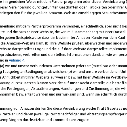
e in irgendeiner Weise mit dem Partnerprogramm oder dieser Vereinbarung (ei
ieser Vereinbarung durchgeführten Geschäften oder Tätigkeiten oder Ihrer 
liegen den für die jeweilige Amazon-Website einschlägigen Steuerbestim
mmenhang mit dem Partnerprogramm versenden, einschließlich, aber nicht be
site und die Nutzer Ihrer Website, die wir im Zusammenhang mit Ihrer Darst
itergeben (beispielsweise dass ein bestimmter Amazon-Kunde vor dem Kauf
uf die Amazon-Website kam, (b) Ihre Website prüfen, überwachen und anderwei
r Website dargestelltes Logo und die auf Ihrer Website dargestellte Impleme
reproduzieren, verbreiten und darstellen. Informationen darüber, wie wir per
ng in
Anhang 4
.
 (a) wir und unsere verbundenen Unternehmen jederzeit (mittelbar oder unmit
ng festgelegten Bedingungen abweichen, (b) wir und unsere verbundenen Unte
 Ähnlichkeit mit Ihrer Website aufweisen bzw. mit Ihrer Website im Wettbewer
barung durchzusetzen, keinen Verzicht auf unser Recht darstellt, die betrof
liche Festlegungen, Aktualisierungen, Handlungen und Zustimmungen, die wi
enommen bzw. erteilt werden und nur wirksam sind, wenn sie schriftlich dur
stimmung von Amazon dürfen Sie diese Vereinbarung weder Kraft Gesetzes no
die Parteien und deren jeweilige Rechtsnachfolger und Abtretungsempfänger 
ngsempfängern durchsetzbar und kommt diesen zugute.