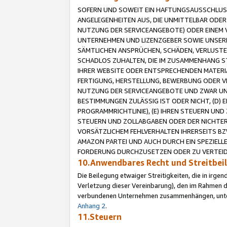
SOFERN UND SOWEIT EIN HAFTUNGSAUSSCHLUSS
ANGELEGENHEITEN AUS, DIE UNMITTELBAR ODER 
NUTZUNG DER SERVICEANGEBOTE) ODER EINEM V
UNTERNEHMEN UND LIZENZGEBER SOWIE UNSERE 
SÄMTLICHEN ANSPRÜCHEN, SCHÄDEN, VERLUSTE
SCHADLOS ZUHALTEN, DIE IM ZUSAMMENHANG STE
IHRER WEBSITE ODER ENTSPRECHENDEN MATERIA
FERTIGUNG, HERSTELLUNG, BEWERBUNG ODER VE
NUTZUNG DER SERVICEANGEBOTE UND ZWAR UN
BESTIMMUNGEN ZULÄSSIG IST ODER NICHT, (D) 
PROGRAMMRICHTLINIE), (E) IHREN STEUERN UN
STEUERN UND ZOLLABGABEN ODER DER NICHTER
VORSÄTZLICHEM FEHLVERHALTEN IHRERSEITS BZ
AMAZON PARTEI UND AUCH DURCH EIN SPEZIELL
FORDERUNG DURCHZUSETZEN ODER ZU VERTEIDI
10.Anwendbares Recht und Streitbe
Die Beilegung etwaiger Streitigkeiten, die in irg
Verletzung dieser Vereinbarung), den im Rahmen d
verbundenen Unternehmen zusammenhängen, unterl
Anhang 2
.
11.Steuern