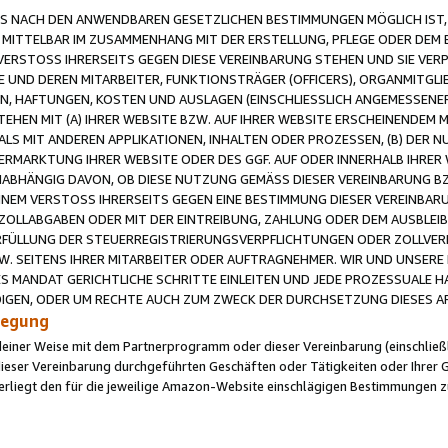
 NACH DEN ANWENDBAREN GESETZLICHEN BESTIMMUNGEN MÖGLICH IST, S
MITTELBAR IM ZUSAMMENHANG MIT DER ERSTELLUNG, PFLEGE ODER DEM BE
ERSTOSS IHRERSEITS GEGEN DIESE VEREINBARUNG STEHEN UND SIE VERP
UND DEREN MITARBEITER, FUNKTIONSTRÄGER (OFFICERS), ORGANMITGLI
N, HAFTUNGEN, KOSTEN UND AUSLAGEN (EINSCHLIESSLICH ANGEMESSENE
HEN MIT (A) IHRER WEBSITE BZW. AUF IHRER WEBSITE ERSCHEINENDEM M
LS MIT ANDEREN APPLIKATIONEN, INHALTEN ODER PROZESSEN, (B) DER 
RMARKTUNG IHRER WEBSITE ODER DES GGF. AUF ODER INNERHALB IHRER W
ABHÄNGIG DAVON, OB DIESE NUTZUNG GEMÄSS DIESER VEREINBARUNG B
EINEM VERSTOSS IHRERSEITS GEGEN EINE BESTIMMUNG DIESER VEREINBARU
D ZOLLABGABEN ODER MIT DER EINTREIBUNG, ZAHLUNG ODER DEM AUSBLEI
FÜLLUNG DER STEUERREGISTRIERUNGSVERPFLICHTUNGEN ODER ZOLLVERPF
W. SEITENS IHRER MITARBEITER ODER AUFTRAGNEHMER. WIR UND UNSERE
ES MANDAT GERICHTLICHE SCHRITTE EINLEITEN UND JEDE PROZESSUALE 
GEN, ODER UM RECHTE AUCH ZUM ZWECK DER DURCHSETZUNG DIESES AR
ilegung
endeiner Weise mit dem Partnerprogramm oder dieser Vereinbarung (einschließl
ieser Vereinbarung durchgeführten Geschäften oder Tätigkeiten oder Ihrer 
iegt den für die jeweilige Amazon-Website einschlägigen Bestimmungen z