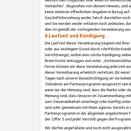
Verkäufen“. Abgesehen von diesem Hinweis, und a
keine weiteren öffentlichen Angaben in Bezug au
Geschäftsbeziehung weder falsch darstellen noch a
und Sie werden weder erklären noch andeuten, dass
dies ist gemäß der vorliegenden Vereinbarung ausd
6.Laufzeit und Kündigung
Die Laufzeit dieser Vereinbarung beginnt mit Ihre
oder aus wichtigem Grund durch schriftliche Kündi
Gerichtswegs), wobei eine solche Kündigung siebe
Ihrem Konto einloggen und unter „Kontoeinstellu
Ferner können wir diese Vereinbarung jederzeit aus
dieser Vereinbarung erheblich verletzen; (b) wenn
Tagen nach unserer Benachrichtigung an Sie behe
Teilnahme am Partnerprogramm ausgesetzt sein kö
wenn wir der Meinung sind, dass die Marke oder 
Meinung sind, dass Amazon im Zusammenhang mit d
zum Steuereinbehalt unterliegt oder künftig unter
sind oder gemeinsam mit Ihnen agieren, bereits in
Partnerprogramm in der allgemein angebotenen Fo
der Ziffer 5 und jeder Verstoß gegen die Programm
Wir dürfen angefallene und noch nicht ausgezahlt