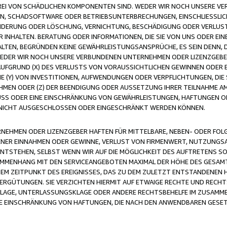
FREI VON SCHÄDLICHEN KOMPONENTEN SIND. WEDER WIR NOCH UNSERE 
VIREN, SCHADSOFTWARE ODER BETRIEBSUNTERBRECHUNGEN, EINSCHLIESSL
ÄNDERUNG ODER LÖSCHUNG, VERNICHTUNG, BESCHÄDIGUNG ODER VERLUST 
INHALTEN. BERATUNG ODER INFORMATIONEN, DIE SIE VON UNS ODER EIN
LTEN, BEGRÜNDEN KEINE GEWÄHRLEISTUNGSANSPRÜCHE, ES SEIN DENN, DI
WEDER WIR NOCH UNSERE VERBUNDENEN UNTERNEHMEN ODER LIZENZGEBE
FGRUND (X) DES VERLUSTS VON VORAUSSICHTLICHEN GEWINNEN ODER 
 (Y) VON INVESTITIONEN, AUFWENDUNGEN ODER VERPFLICHTUNGEN, DIE 
EN ODER (Z) DER BEENDIGUNG ODER AUSSETZUNG IHRER TEILNAHME A
LUSS ODER EINE EINSCHRÄNKUNG VON GEWÄHRLEISTUNGEN, HAFTUNGEN O
NICHT AUSGESCHLOSSEN ODER EINGESCHRÄNKT WERDEN KÖNNEN.
EHMEN ODER LIZENZGEBER HAFTEN FÜR MITTELBARE, NEBEN- ODER FOL
R EINNAHMEN ODER GEWINNE, VERLUST VON FIRMENWERT, NUTZUNGSAU
TSTEHEN, SELBST WENN WIR AUF DIE MÖGLICHKEIT DES AUFTRETENS S
MENHANG MIT DEN SERVICEANGEBOTEN MAXIMAL DER HÖHE DES GESAMT
M ZEITPUNKT DES EREIGNISSES, DAS ZU DEM ZULETZT ENTSTANDENEN 
ERGÜTUNGEN. SIE VERZICHTEN HIERMIT AUF ETWAIGE RECHTE UND RECHT
KLAGE, UNTERLASSUNGSKLAGE ODER ANDERE RECHTSBEHELFE IM ZUSAMME
NE EINSCHRÄNKUNG VON HAFTUNGEN, DIE NACH DEN ANWENDBAREN GESE