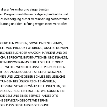
it dieser Vereinbarung eingeräumten
 den Programmrichtlinien festgelegten Rechte und
 nach Beendigung dieser Vereinbarung fortbestehen.
einbarung und der Haftung wegen eines Verstoßes
GEBOTEN WERDEN, SOWIE PARTNER-LINKS,
ALTE VON PRODUKTWERBUNG, UNSERE DOMAIN-
SCHLIESSLICH DER AMAZON-MARKEN) UND DIE
SCHUTZRECHTE, INFORMATIONEN UND INHALTE,
PARTNERPROGRAMMS BEREITGESTELLT ODER
ELLT. WEDER WIR NOCH UNSERE VERBUNDENEN
T, OB AUSDRÜCKLICH, STILLSCHWEIGEND,
MEN UND LIZENZGEBER SCHLIESSEN JEGLICHE
ISTUNGEN BEZÜGLICH RECHTSMÄNGELN,
LETZUNG SOWIE GEWÄHRLEISTUNGEN EIN, DIE
ANDELSBRÄUCHEN ERGEBEN. WIR KÖNNEN EIN
 DIE GELTUNG EINES SERVICE-ANGEBOTS
IE SERVICEANGEBOTE WEITERHIN
ODER DASS DIESE ANGEBOTE OHNE