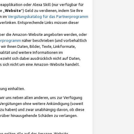
eapplikation oder Alexa Skill (nur verfügbar für
e „
Website
“) Geld zu verdienen, indem Sie Ihre
en im
Vergütungskatalog für das Partnerprogramm
t) verlinken. Entsprechende Links müssen dieser
e über die Amazon-Website angeboten werden, oder
nerprogramm
näher beschrieben (und vorbehaltlich
ir Ihnen Daten, Bilder, Texte, Linkformate,
alität und weitere Informationen im
zieht sich dabei ausdrücklich nicht auf Daten,
es sich nicht um eine Amazon-Website handelt.
rung einhalten.
ir uns neben allen anderen, uns zur Verfügung
n Vergütungen ohne weitere Ankündigung (soweit
 zu haben) und zwar unabhängig davon, ob diese
darüber hinausgehende Schäden zu verlangen.
on gelten alle auf der Amazon-Website