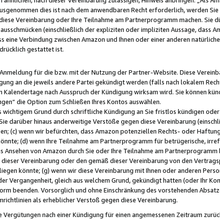
usgenommen dies ist nach dem anwendbaren Recht erforderlich, werden Sie 
f diese Vereinbarung oder Ihre Teilnahme am Partnerprogramm machen. Sie d
usschmücken (einschließlich der expliziten oder impliziten Aussage, dass A
 eine Verbindung zwischen Amazon und Ihnen oder einer anderen natürlichen 
rücklich gestattet ist.
r Anmeldung für die bzw. mit der Nutzung der Partner-Website. Diese Vereinb
gung an die jeweils andere Partei gekündigt werden (falls nach lokalem Rech
n Kalendertage nach Ausspruch der Kündigung wirksam wird. Sie können kündi
ngen“ die Option zum Schließen Ihres Kontos auswählen.
 wichtigem Grund durch schriftliche Kündigung an Sie fristlos kündigen oder I
 Sie darüber hinaus anderweitige Verstöße gegen diese Vereinbarung (einschli
ben; (c) wenn wir befürchten, dass Amazon potenziellen Rechts- oder Haftu
nnte; (d) wenn Ihre Teilnahme am Partnerprogramm für betrügerische, irref
das Ansehen von Amazon durch Sie oder Ihre Teilnahme am Partnerprogramm b
ieser Vereinbarung oder den gemäß dieser Vereinbarung von den Vertragspa
liegen könnte; (g) wenn wir diese Vereinbarung mit Ihnen oder anderen Perso
 der Vergangenheit, gleich aus welchem Grund, gekündigt hatten (oder Ihr Ko
rm beenden. Vorsorglich und ohne Einschränkung des vorstehenden Absatzes
richtlinien als erheblicher Verstoß gegen diese Vereinbarung.
e Vergütungen nach einer Kündigung für einen angemessenen Zeitraum zurückb