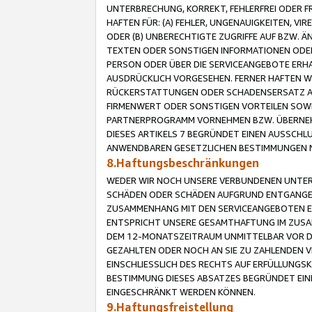
UNTERBRECHUNG, KORREKT, FEHLERFREI ODER 
HAFTEN FÜR: (A) FEHLER, UNGENAUIGKEITEN, 
ODER (B) UNBERECHTIGTE ZUGRIFFE AUF BZW. 
TEXTEN ODER SONSTIGEN INFORMATIONEN ODER 
PERSON ODER ÜBER DIE SERVICEANGEBOTE ERHA
AUSDRÜCKLICH VORGESEHEN. FERNER HAFTEN 
RÜCKERSTATTUNGEN ODER SCHADENSERSATZ AU
FIRMENWERT ODER SONSTIGEN VORTEILEN SOWIE
PARTNERPROGRAMM VORNEHMEN BZW. ÜBERNEHM
DIESES ARTIKELS 7 BEGRÜNDET EINEN AUSSCH
ANWENDBAREN GESETZLICHEN BESTIMMUNGEN 
8.Haftungsbeschränkungen
WEDER WIR NOCH UNSERE VERBUNDENEN UNTERN
SCHÄDEN ODER SCHÄDEN AUFGRUND ENTGANGENE
ZUSAMMENHANG MIT DEN SERVICEANGEBOTEN EN
ENTSPRICHT UNSERE GESAMTHAFTUNG IM ZUSAM
DEM 12-MONATSZEITRAUM UNMITTELBAR VOR DE
GEZAHLTEN ODER NOCH AN SIE ZU ZAHLENDEN V
EINSCHLIESSLICH DES RECHTS AUF ERFÜLLUNGS
BESTIMMUNG DIESES ABSATZES BEGRÜNDET EI
EINGESCHRÄNKT WERDEN KÖNNEN.
9.Haftungsfreistellung