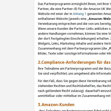
Das Partnerprogramm ermöglicht Ihnen, mit Ihrer W
Partner, die eine Partner-ID für die Amazon UK W
Website mit einer der in
Anhang 1
genannten Amazon
enthaltenen Website (jeweils eine „
Amazon-Webs
Vereinbarung entsprechen und die von uns bereitg
Wenn unsere Kunden die Partner-Links anklicken 
andere Handlungen vornehmen, können Sie eine Ver
der dort festgelegten Einschränkungen) erhalten. 
Widgets, Links, Marketing-Inhalte und andere Ver
Zusammenhang mit dem Partnerprogramm (die „
Bilder, Texte oder sonstige Informationen oder In
2.Compliance-Anforderungen für d
Ihre Teilnahme am Partnerprogramm und der Bezug 
Sie sind verpflichtet, uns umgehend alle Informat
Für den Fall, dass Sie gegen diese Vereinbarung 
stehenden Rechten und Rechtsbehelfen, das Recht
nach geltendem Recht zulässig) dauerhaft einzus
unmittelbar oder mittelbar im Zusammenhang mit
3.Amazon-Kunden
Ihre Teilnahme am Partnerprogramm führt nicht d