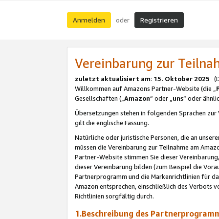
Anmelden
Registrieren
oder
Vereinbarung zur Teil
zuletzt aktualisiert am
:
15. Oktober 2025
(De
Willkommen auf Amazons Partner-Website (die „
Gesellschaften („
Amazon
“ oder „
uns
“ oder ähnl
Übersetzungen stehen in folgenden Sprachen zur 
gilt die englische Fassung.
Natürliche oder juristische Personen, die an uns
müssen die Vereinbarung zur Teilnahme am Amaz
Partner-Website stimmen Sie dieser Vereinbarung,
dieser Vereinbarung bilden (zum Beispiel die Vo
Partnerprogramm und die Markenrichtlinien für da
Amazon entsprechen, einschließlich des Verbots vo
Richtlinien sorgfältig durch.
1.Beschreibung des Partnerprogra