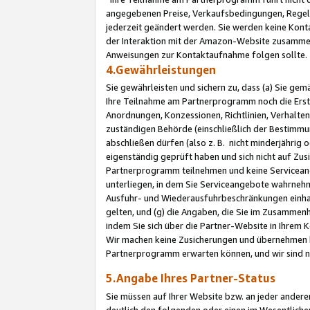
angegebenen Preise, Verkaufsbedingungen, Regeln
jederzeit geändert werden. Sie werden keine Konta
der Interaktion mit der Amazon-Website zusamme
Anweisungen zur Kontaktaufnahme folgen sollte.
4.Gewährleistungen
Sie gewährleisten und sichern zu, dass (a) Sie g
Ihre Teilnahme am Partnerprogramm noch die Erst
Anordnungen, Konzessionen, Richtlinien, Verhalten
zuständigen Behörde (einschließlich der Bestimmu
abschließen dürfen (also z. B. nicht minderjährig
eigenständig geprüft haben und sich nicht auf Zusi
Partnerprogramm teilnehmen und keine Servicean
unterliegen, in dem Sie Serviceangebote wahrneh
Ausfuhr- und Wiederausfuhrbeschränkungen einhal
gelten, und (g) die Angaben, die Sie im Zusammen
indem Sie sich über die Partner-Website in Ihrem
Wir machen keine Zusicherungen und übernehmen 
Partnerprogramm erwarten können, und wir sind n
5.Angabe Ihres Partner-Status
Sie müssen auf Ihrer Website bzw. an jeder ander
deutlich den folgenden oder einen im Wesentlichen