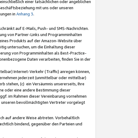
nschließlich einer tatsächlichen oder angeblichen
Geschäftsbeziehung mit uns oder unseren
mungen in
Anhang 3
.
schränkt auf E-Mails, Push- und SMS-Nachrichten.
ellung von Partner-Links und Programminhalten
 eines Produkts auf der Amazon-Website über
tig untersuchen, um die Einhaltung dieser
ntierung von Programminhalten als Best-Practice-
sonenbezogene Daten verarbeiten, finden Sie in der
telbar) Internet-Verkehr (Traffic) anregen können,
rnehmen jederzeit (unmittelbar oder mittelbar)
b stehen, (c) ein Versäumnis unsererseits, Ihre
fene oder eine andere Bestimmung dieser
r ggf. im Rahmen dieser Vereinbarung vornehmen
ch unseren bevollmächtigten Vertreter vorgelegt
ch auf andere Weise abtreten. Vorbehaltlich
rechtlich bindend, gegenüber den Parteien und