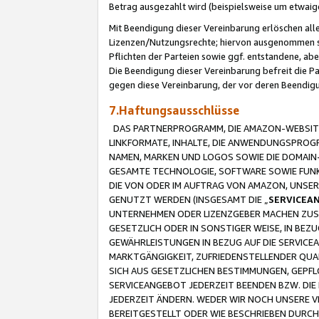
Betrag ausgezahlt wird (beispielsweise um etwai
Mit Beendigung dieser Vereinbarung erlöschen alle
Lizenzen/Nutzungsrechte; hiervon ausgenommen sind
Pflichten der Parteien sowie ggf. entstandene, ab
Die Beendigung dieser Vereinbarung befreit die P
gegen diese Vereinbarung, der vor deren Beendi
7.Haftungsausschlüsse
DAS PARTNERPROGRAMM, DIE AMAZON-WEBSITE,
LINKFORMATE, INHALTE, DIE ANWENDUNGSPRO
NAMEN, MARKEN UND LOGOS SOWIE DIE DOMAIN
GESAMTE TECHNOLOGIE, SOFTWARE SOWIE FUNKT
DIE VON ODER IM AUFTRAG VON AMAZON, UNS
GENUTZT WERDEN (INSGESAMT DIE „
SERVICEA
UNTERNEHMEN ODER LIZENZGEBER MACHEN ZUSI
GESETZLICH ODER IN SONSTIGER WEISE, IN BE
GEWÄHRLEISTUNGEN IN BEZUG AUF DIE SERVICE
MARKTGÄNGIGKEIT, ZUFRIEDENSTELLENDER QUA
SICH AUS GESETZLICHEN BESTIMMUNGEN, GEPFL
SERVICEANGEBOT JEDERZEIT BEENDEN BZW. DIE
JEDERZEIT ÄNDERN. WEDER WIR NOCH UNSERE 
BEREITGESTELLT ODER WIE BESCHRIEBEN DURC