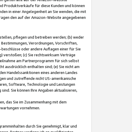
und Produktverkäufe für diese Kunden und können
nden in einer Angelegenheit an Sie wenden, die mit
e-Fragen den auf der Amazon-Website angegebenen
stellen, pflegen und betreiben werden; (b) weder
e Bestimmungen, Verordnungen, Vorschriften,
-beschlüsse oder andere Auflagen einer für Sie
 verstoßen; (c) Sie rechtswirksam Verträge
r Teilnahme am Partnerprogramm für sich selbst
t ausdrücklich enthalten sind; (e) Sie nicht am
den Handelssanktionen eines anderen Landes
gen und zutreffende nicht US-amerikanische
ren, Software, Technologie und Leistungen
sind. Sie können Ihre Angaben aktualisieren,
men, das Sie im Zusammenhang mit dem
 Erwartungen vornehmen.
ogramminhalten durch Sie genehmigt, klar und
zon-Partner verdiene ich an qualifizierten