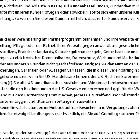
, Richtlinien und Abläufe in Bezug auf Kundenbestellungen, Kundendienst 
kte mit unseren Kunden pflegen oder abwickeln; sollte sich einer unserer Ku
nhängt, so werden Sie diesem Kunden mitteilen, dass er für Kundenservic
emäß dieser Vereinbarung am Partnerprogramm teilnehmen und Ihre Website er
ellung, Pflege oder der Betrieb Ihrer Website gegen anwendbare gesetzlich
skodizes, Branchenstandards, Selbstregulierungsregeln, Gerichtsurteile und 
ngen zu elektronischer Kommunikation, Datenschutz, Werbung und Marketing)
 oder aus anderen Gründen nicht geschäftsfähig sind); (d) Sie den Nutzen de
cherungen, Garantien oder Aussagen verlassen, die in dieser Vereinbarung nich
gebote nutzen, wenn Sie US-Handelssanktionen oder US-Recht entsprechen
men; (f) Sie alle US-amerikanischen Ausfuhr- und Wiederausfuhrbeschränkun
ten, die den Bestimmungen der US-Gesetze entsprechen und ggf. für die Wa
hang mit dem Partnerprogramm machen, jederzeit zutreffend und vollständig 
 Konto einloggen und „Kontoeinstellungen“ auswählen.
keine Gewährleistungen im Hinblick auf das Besucher- und Vergütungsvolu
icht für etwaige Handlungen verantwortlich, die Sie auf Grundlage solcher
en Stelle, an der Amazon ggf. die Darstellung oder sonstige Nutzung von Pr
 ähnlichen, nach dieser Vereinbarung zulässigen, Hinweis anbringen: „Als Ama