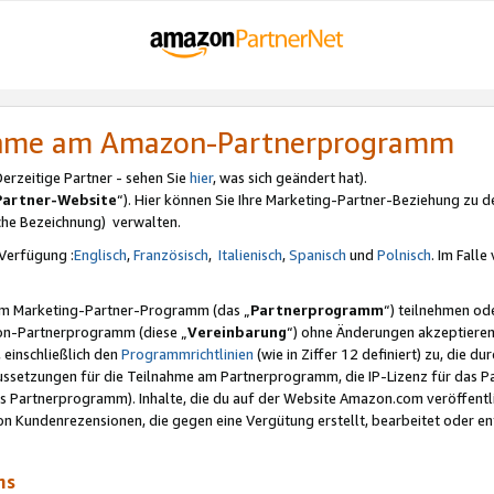
nahme am Amazon-Partnerprogramm
rzeitige Partner - sehen Sie
hier
, was sich geändert hat).
Partner-Website
“). Hier können Sie Ihre Marketing-Partner-Beziehung zu d
iche Bezeichnung) verwalten.
Verfügung :
Englisch
,
Französisch
,
Italienisch
,
Spanisch
und
Polnisch
. Im Fall
erem Marketing-Partner-Programm (das „
Partnerprogramm
“) teilnehmen od
on-Partnerprogramm (diese „
Vereinbarung
“) ohne Änderungen akzeptieren
 einschließlich den
Programmrichtlinien
(wie in Ziffer 12 definiert) zu, die 
raussetzungen für die Teilnahme am Partnerprogramm, die IP-Lizenz für das
s Partnerprogramm). Inhalte, die du auf der Website Amazon.com veröffentl
n Kundenrezensionen, die gegen eine Vergütung erstellt, bearbeitet oder ent
mms