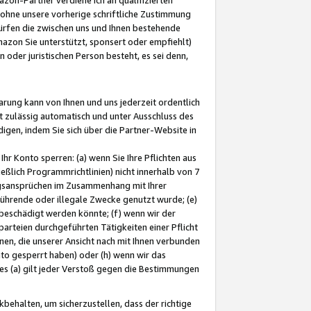
ohne unsere vorherige schriftliche Zustimmung
ürfen die zwischen uns und Ihnen bestehende
mazon Sie unterstützt, sponsert oder empfiehlt)
oder juristischen Person besteht, es sei denn,
arung kann von Ihnen und uns jederzeit ordentlich
t zulässig automatisch und unter Ausschluss des
gen, indem Sie sich über die Partner-Website in
hr Konto sperren: (a) wenn Sie Ihre Pflichten aus
eßlich Programmrichtlinien) nicht innerhalb von 7
ngsansprüchen im Zusammenhang mit Ihrer
ührende oder illegale Zwecke genutzt wurde; (e)
eschädigt werden könnte; (f) wenn wir der
rteien durchgeführten Tätigkeiten einer Pflicht
nen, die unserer Ansicht nach mit Ihnen verbunden
nto gesperrt haben) oder (h) wenn wir das
 (a) gilt jeder Verstoß gegen die Bestimmungen
ehalten, um sicherzustellen, dass der richtige