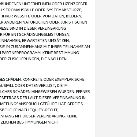
VERBUNDENEN UNTERNEHMEN ODER LIZENZGEBER
ICH STROMAUSFÄLLE ODER SYSTEMABSTÜRZE;
IHRER WEBSITE ODER VON DATEN, BILDERN,
ER ANDEREN NATÜRLICHEN ODER JURISTISCHEN
ESE SIND IN DIESER VEREINBARUNG
R FÜR ENTSCHÄDIGUNGSLEISTUNGEN,
EINNAHMEN, ERWARTETEN UMSÄTZEN,
SIE IM ZUSAMMENHANG MIT IHRER TEILNAHME AM
M PARTNERPROGRAMM. KEINE BESTIMMUNG
DER ZUSICHERUNGEN, DIE NACH DEN
GESCHÄDEN, KONKRETE ODER EXEMPLARISCHE
SFALL ODER DATENVERLUST, DIE IM
OLCHER SCHÄDEN HINGEWIESEN WURDEN. FERNER
BETRAGS DER LAUT DIESER VEREINBARUNG IN
HAFTUNGSANSPRUCH GEFÜHRT HAT, BEREITS
SBEHELFE NACH EQUITY-RECHT,
NHANG MIT DIESER VEREINBARUNG. KEINE
TZLICHEN BESTIMMUNGEN NICHT