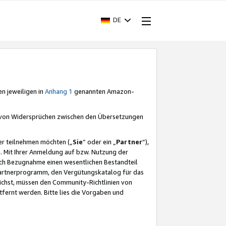
DE
en jeweiligen in
Anhang 1
genannten Amazon-
e von Widersprüchen zwischen den Übersetzungen
er teilnehmen möchten („
Sie
“ oder ein „
Partner
“),
. Mit Ihrer Anmeldung auf bzw. Nutzung der
durch Bezugnahme einen wesentlichen Bestandteil
 Partnerprogramm, den Vergütungskatalog für das
ichst, müssen den Community-Richtlinien von
fernt werden. Bitte lies die Vorgaben und