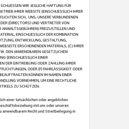
CHLIESSEN WIR JEGLICHE HAFTUNG FÜR
TRIEB IHRER WEBSITE (EINSCHLIESSLICH IHRER
FLICHTEN SICH, UNS, UNSERE VERBUNDENEN
EDER (DIRECTORS) UND VERTRETER VON
R ANWALTSGEBÜHREN) FREIZUSTELLEN UND
ATERIAL, EINSCHLIESSLICH DER KOMBINATION
NUTZUNG, ENTWICKLUNG, GESTALTUNG,
EBSEITE ERSCHEINENDEN MATERIALS, (C) IHRER
ZW. DEN ANWENDBAREN GESETZLICHEN
NG (EINSCHLIESSLICH EINER
BEN DER EINTREIBUNG ODER ZAHLUNG IHRER
LICHTUNGEN, ODER (F) FAHRLÄSSIGKEIT ODER
 BEAUFTRAGTEN KÖNNEN IM NAMEN EINER
HANDLUNG VORNEHMEN, UM EINE RECHTLICHE
TIKELS ZU SCHÜTZEN.
ich einer tatsächlichen oder angeblichen
Geschäftsbeziehung mit uns oder unseren
u anwendbarem Recht und Streitbeilegung in