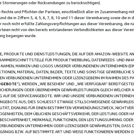
ge Stornierungen oder Rücksendungen zu berücksichtigen).
 Rechte und Pflichten der Parteien, einschließlich aller im Zusammenhang m
 die in Ziffern 3, 4, 5, 6, 7, 8, 10 und 11 dieser Vereinbarung sowie die in
er noch nicht erfüllte Zahlungsverpflichtungen aus dieser Vereinbarung, die
arteien nicht von den bereits entstandenen Verbindlichkeiten aus dieser Ver
gung begangen wurde.
 PRODUKTE UND DIENSTLEISTUNGEN, DIE AUF DER AMAZON-WEBSITE AN
GRAMMIERSCHNITTSTELLE FÜR PRODUKTWERBUNG, DATENFEEDS UND INH
-NAMEN, MARKEN UND LOGOS UNSERER VERBUNDENEN UNTERNEHMEN (EIN
IONEN, MATERIAL, DATEN, BILDER, TEXTE UND SONSTIGE GEWERBLICHE 
EREN VERBUNDENEN UNTERNEHMEN ODER LIZENZGEBERN IM RAHMEN DES 
NGEBOTE
“), WERDEN „WIE BESEHEN“ UND „WIE VERFÜGBAR“ BEREITGEST
CHERUNGEN ODER ÜBERNEHMEN GEWÄHRLEISTUNGEN GLEICH WELCHER AR
ZUG AUF DIE SERVICEANGEBOTE. WIR UND UNSERE VERBUNDENEN UNTERNEH
ANGEBOTE AUS; DIES SCHLIESST ETWAIGE STILLSCHWEIGENDE GEWÄHRLE
LITÄT, EIGNUNG FÜR EINEN BESTIMMTEN VERWENDUNGSZWECK, NICHTVER
OGENHEITEN, DEM ÜBLICHEN GESCHÄFTSVERKEHR, DER LEISTUNG ODER H
 BESCHAFFENHEIT, MERKMALE, FUNKTIONEN, DEN LEISTUNGSUMFANG ODER
VERBUNDENEN UNTERNEHMEN ODER LIZENZGEBER GEWÄHRLEISTEN, DASS D
HGÄNGIG BZW. AUF BESTIMMTE ART UND WEISE FUNKTIONIEREN WERDEN 