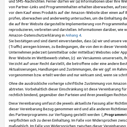
und SMS-Nachrichten. Ferner dürfen wir (a) Informationen über Ihre We
von Partner-Links und Programminhalten erhalten überwachen, aufzei
vor dem Kauf eines Produkts auf der Amazon-Website über einen auf Ih
prüfen, überwachen und anderweitig untersuchen, um die Einhaltung dies
die auf Ihrer Website dargestellte Implementierung von Programminhalt
reproduzieren, verbreiten und darstellen. Informationen darüber, wie w
Amazon-Datenschutzerklärung in
Anhang 4
.
Sie bestätigen und sind damit einverstanden, dass (a) wir und unsere 
(Traffic) anregen können, zu Bedingungen, die von den in dieser Vere
Unternehmen jederzeit (unmittelbar oder mittelbar) Websites oder Appl
Ihrer Website im Wettbewerb stehen, (c) ein Versäumnis unsererseits, I
Verzicht auf unser Recht darstellt, die betroffene oder eine andere B
Aktualisierungen, Handlungen und Zustimmungen, die wir ggf. im Rahme
vorgenommen bzw. erteilt werden und nur wirksam sind, wenn sie schri
Ohne die ausdrückliche vorherige schriftliche Zustimmung von Amazon
abtreten. Vorbehaltlich dieser Einschränkung ist diese Vereinbarung f
rechtlich bindend, gegenüber den Parteien und ihren jeweiligen Rech
Diese Vereinbarung umfasst die jeweils aktuellste Fassung aller Richtli
dieser Vereinbarung Bezug genommen wird und alle anderen Richtlinie
des Partnerprogramms zur Verfügung gestellt werden („
Programmric
verpflichten sich zu deren Einhaltung. Im Falle von Widersprüchen zwi
maßgeblich. Im Falle von Widersprüchen zwischen dieser Vereinbarun