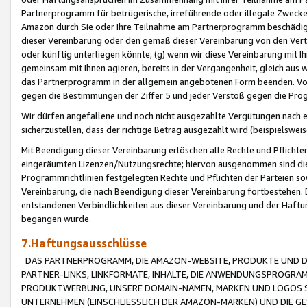
Partnerprogramm für betrügerische, irreführende oder illegale Zwecke
Amazon durch Sie oder Ihre Teilnahme am Partnerprogramm beschädig
dieser Vereinbarung oder den gemäß dieser Vereinbarung von den Vertr
oder künftig unterliegen könnte; (g) wenn wir diese Vereinbarung mit I
gemeinsam mit Ihnen agieren, bereits in der Vergangenheit, gleich aus
das Partnerprogramm in der allgemein angebotenen Form beenden. Vors
gegen die Bestimmungen der Ziffer 5 und jeder Verstoß gegen die Prog
Wir dürfen angefallene und noch nicht ausgezahlte Vergütungen nach 
sicherzustellen, dass der richtige Betrag ausgezahlt wird (beispielsw
Mit Beendigung dieser Vereinbarung erlöschen alle Rechte und Pflichte
eingeräumten Lizenzen/Nutzungsrechte; hiervon ausgenommen sind die in 
Programmrichtlinien festgelegten Rechte und Pflichten der Parteien sow
Vereinbarung, die nach Beendigung dieser Vereinbarung fortbestehen. D
entstandenen Verbindlichkeiten aus dieser Vereinbarung und der Haft
begangen wurde.
7.Haftungsausschlüsse
DAS PARTNERPROGRAMM, DIE AMAZON-WEBSITE, PRODUKTE UND DI
PARTNER-LINKS, LINKFORMATE, INHALTE, DIE ANWENDUNGSPROGR
PRODUKTWERBUNG, UNSERE DOMAIN-NAMEN, MARKEN UND LOGOS S
UNTERNEHMEN (EINSCHLIESSLICH DER AMAZON-MARKEN) UND DIE GE