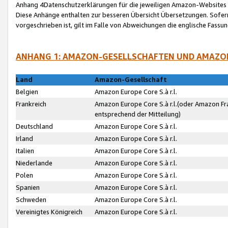
Anhang 4Datenschutzerklärungen für die jeweiligen Amazon-Websites
Diese Anhänge enthalten zur besseren Übersicht Übersetzungen. Sofe
vorgeschrieben ist, gilt im Falle von Abweichungen die englische Fass
ANHANG 1: AMAZON-GESELLSCHAFTEN UND AMAZO
Land
Amazon-Gesellschaft
Belgien
Amazon Europe Core S.à r.l.
Frankreich
Amazon Europe Core S.à r.l.(oder Amazon Fr
entsprechend der Mitteilung)
Deutschland
Amazon Europe Core S.à r.l.
Irland
Amazon Europe Core S.à r.l.
Italien
Amazon Europe Core S.à r.l.
Niederlande
Amazon Europe Core S.à r.l.
Polen
Amazon Europe Core S.à r.l.
Spanien
Amazon Europe Core S.à r.l.
Schweden
Amazon Europe Core S.à r.l.
Vereinigtes Königreich
Amazon Europe Core S.à r.l.