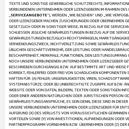
TEXTE UND SONSTIGE GEWERBLICHE SCHUTZRECHTE, INFORMATIONE
VERBUNDENEN UNTERNEHMEN ODER LIZENZGEBERN IM RAHMEN DES
„
SERVICEANGEBOTE
“), WERDEN „WIE BESEHEN“ UND „WIE VERFÜ
ODER LIZENZGEBER MACHEN ZUSICHERUNGEN ODER ÜBERNEHMEN GEW
GESETZLICH ODER IN SONSTIGER WEISE, IN BEZUG AUF DIE SERVI
SCHLIESSEN JEGLICHE GEWÄHRLEISTUNGEN IN BEZUG AUF DIE SERVI
GEWÄHRLEISTUNGEN BEZÜGLICH RECHTSMÄNGELN, MARKTGÄNGIGKEIT
VERWENDUNGSZWECK, NICHTVERLETZUNG SOWIE GEWÄHRLEISTUNGEN 
ÜBLICHEN GESCHÄFTSVERKEHR, DER LEISTUNG ODER HANDELSBRÄUCH
BESCHAFFENHEIT, MERKMALE, FUNKTIONEN, DEN LEISTUNGSUMFANG 
NOCH UNSERE VERBUNDENEN UNTERNEHMEN ODER LIZENZGEBER GEWÄ
BESCHRIEBEN DURCHGÄNGIG BZW. AUF BESTIMMTE ART UND WEISE
KORREKT, FEHLERFREI ODER FREI VON SCHÄDLICHEN KOMPONENTEN
HAFTEN FÜR: (A) FEHLER, UNGENAUIGKEITEN, VIREN, SCHADSOFTW
SYSTEMABSTÜRZE; ODER (B) UNBERECHTIGTE ZUGRIFFE AUF BZW. 
WEBSITE ODER VON DATEN, BILDERN, TEXTEN ODER SONSTIGEN INF
ODER EINER ANDEREN NATÜRLICHEN ODER JURISTISCHEN PERSON OD
GEWÄHRLEISTUNGSANSPRÜCHE, ES SEIN DENN, DIESE SIND IN DIES
UNSERE VERBUNDENEN UNTERNEHMEN ODER LIZENZGEBER FÜR EN
AUFGRUND (X) DES VERLUSTS VON VORAUSSICHTLICHEN GEWINNEN
VORTEILEN SOWIE (Y) VON INVESTITIONEN, AUFWENDUNGEN ODER VE
PARTNERPROGRAMM VORNEHMEN BZW. ÜBERNEHMEN ODER (Z) DER 