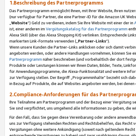
1.Beschreibung des Partnerprogramms
Das Partnerprogramm ermöglicht Ihnen, mit Ihrer Website, Ihren nutzer
(nur verfügbar für Partner, die eine Partner-ID für die Amazon UK We
„
Website
“) Geld zu verdienen, indem Sie Ihre Website mit einer der in
ist, einer anderen im
Vergütungskatalog für das Partnerprogramm
enth
Alexa Skill (über das Alexa Shopping Kit) verlinken. Entsprechende Lin
markierten Link-Formate verwenden („
Partner-Links
“).
Wenn unsere Kunden die Partner-Links anklicken oder sich damit verbi
angeboten werden, oder andere Handlungen vornehmen, können Sie eine
Partnerprogramm
näher beschrieben (und vorbehaltlich der dort festg
Produkte oder Leistungen können wir Ihnen Daten, Bilder, Texte, Linkfo
für Anwendungsprogramme, die Alexa-Funktionalität und weitere Inf
zur Verfügung stellen. Der Begriff „Programminhalte“ bezieht sich dabe
in Bezug auf Produkte, die auf Websites angeboten werden, bei denen 
2.Compliance-Anforderungen für das Partnerprog
Ihre Teilnahme am Partnerprogramm und der Bezug einer Vergütung setz
Sie sind verpflichtet, uns umgehend alle Informationen zu geben, die w
Für den Fall, dass Sie gegen diese Vereinbarung oder andere anwendba
uns zur Verfügung stehenden Rechten und Rechtsbehelfen, das Recht vo
Vergütungen ohne weitere Ankündigung (soweit nach geltendem Recht z
entsprechende Vergütungen zu haben) und zwar unabhängig davon, ob 