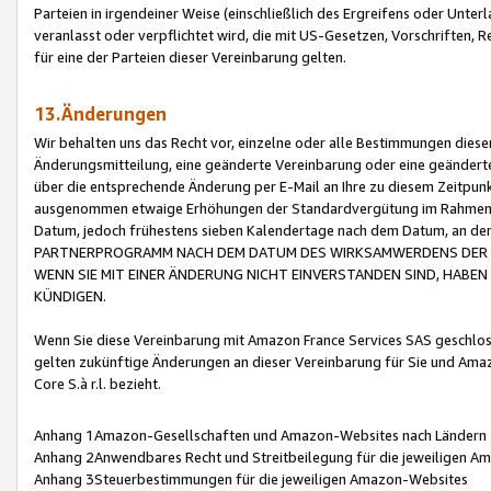
Parteien in irgendeiner Weise (einschließlich des Ergreifens oder Unt
veranlasst oder verpflichtet wird, die mit US-Gesetzen, Vorschriften,
für eine der Parteien dieser Vereinbarung gelten.
13.Änderungen
Wir behalten uns das Recht vor, einzelne oder alle Bestimmungen diese
Änderungsmitteilung, eine geänderte Vereinbarung oder eine geänderte 
über die entsprechende Änderung per E-Mail an Ihre zu diesem Zeitpun
ausgenommen etwaige Erhöhungen der Standardvergütung im Rahmen
Datum, jedoch frühestens sieben Kalendertage nach dem Datum, an de
PARTNERPROGRAMM NACH DEM DATUM DES WIRKSAMWERDENS DER Ä
WENN SIE MIT EINER ÄNDERUNG NICHT EINVERSTANDEN SIND, HABEN S
KÜNDIGEN.
Wenn Sie diese Vereinbarung mit Amazon France Services SAS geschlo
gelten zukünftige Änderungen an dieser Vereinbarung für Sie und Ama
Core S.à r.l. bezieht.
Anhang 1Amazon-Gesellschaften und Amazon-Websites nach Ländern
Anhang 2Anwendbares Recht und Streitbeilegung für die jeweiligen 
Anhang 3Steuerbestimmungen für die jeweiligen Amazon-Websites