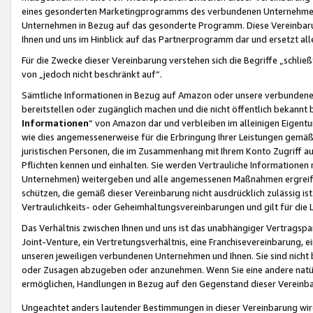
eines gesonderten Marketingprogramms des verbundenen Unternehmens
Unternehmen in Bezug auf das gesonderte Programm. Diese Vereinbarung
Ihnen und uns im Hinblick auf das Partnerprogramm dar und ersetzt al
Für die Zwecke dieser Vereinbarung verstehen sich die Begriffe „schließ
von „jedoch nicht beschränkt auf“.
Sämtliche Informationen in Bezug auf Amazon oder unsere verbunde
bereitstellen oder zugänglich machen und die nicht öffentlich bekannt bz
Informationen
“ von Amazon dar und verbleiben im alleinigen Eigent
wie dies angemessenerweise für die Erbringung Ihrer Leistungen gemäß d
juristischen Personen, die im Zusammenhang mit Ihrem Konto Zugriff au
Pflichten kennen und einhalten. Sie werden Vertrauliche Informationen 
Unternehmen) weitergeben und alle angemessenen Maßnahmen ergreifen
schützen, die gemäß dieser Vereinbarung nicht ausdrücklich zulässig is
Vertraulichkeits- oder Geheimhaltungsvereinbarungen und gilt für die
Das Verhältnis zwischen Ihnen und uns ist das unabhängiger Vertragspa
Joint-Venture, ein Vertretungsverhältnis, eine Franchisevereinbarung, 
unseren jeweiligen verbundenen Unternehmen und Ihnen. Sie sind ni
oder Zusagen abzugeben oder anzunehmen. Wenn Sie eine andere natürli
ermöglichen, Handlungen in Bezug auf den Gegenstand dieser Vereinbar
Ungeachtet anders lautender Bestimmungen in dieser Vereinbarung wird