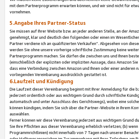
mit dem Partnerprogramm erwarten können, und wir sind nicht für etwa
vornehmen.
5.Angabe Ihres Partner-Status
Sie müssen auf Ihrer Website bzw. an jeder anderen Stelle, an der Am
genehmigt, klar und deutlich den folgenden oder einen im Wesentlichen
Partner verdiene ich an qualifizierten Verkäufen“. Abgesehen von die
werden Sie ohne unsere vorherige schriftliche Zustimmung keine weite
Partnerprogramm machen. Sie dürfen die zwischen uns und Ihnen best
(einschließlich der expliziten oder impliziten Aussage, dass Amazon Si
dass eine Verbindung zwischen Amazon und Ihnen oder einer anderen natü
vorliegenden Vereinbarung ausdrücklich gestattet ist.
6.Laufzeit und Kündigung
Die Laufzeit dieser Vereinbarung beginnt mit Ihrer Anmeldung für die 
jederzeit ordentlich oder aus wichtigem Grund durch schriftliche Kündi
automatisch und unter Ausschluss des Gerichtswegs), wobei eine solch
können kündigen, indem Sie sich über die Partner-Website in Ihrem Ko
auswählen.
Ferner können wir diese Vereinbarung jederzeit aus wichtigem Grund dur
Sie Ihre Pflichten aus dieser Vereinbarung erheblich verletzen; (b) wen
Programmrichtlinien) nicht innerhalb von 7 Tagen nach unserer Benachr
oder Haftungsansprüchen im Zusammenhang mit Ihrer Teilnahme am Pa