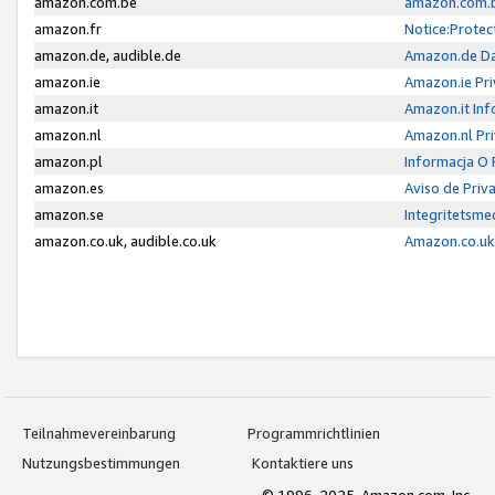
amazon.com.be
amazon.com.b
amazon.fr
Notice:Protec
amazon.de, audible.de
Amazon.de Da
amazon.ie
Amazon.ie Pri
amazon.it
Amazon.it Inf
amazon.nl
Amazon.nl Pri
amazon.pl
Informacja O
amazon.es
Aviso de Priv
amazon.se
Integritetsm
amazon.co.uk, audible.co.uk
Amazon.co.uk 
Teilnahmevereinbarung
Programmrichtlinien
Nutzungsbestimmungen
Kontaktiere uns