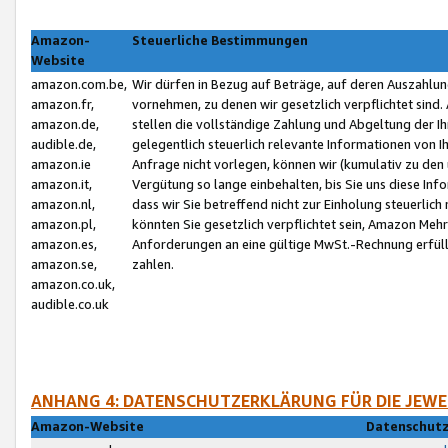
Amazon-
Steuerliche Bestimmungen
Website
amazon.com.be,
Wir dürfen in Bezug auf Beträge, auf deren Auszahlun
amazon.fr,
vornehmen, zu denen wir gesetzlich verpflichtet sind
amazon.de,
stellen die vollständige Zahlung und Abgeltung der 
audible.de,
gelegentlich steuerlich relevante Informationen von I
amazon.ie
Anfrage nicht vorlegen, können wir (kumulativ zu de
amazon.it,
Vergütung so lange einbehalten, bis Sie uns diese Inf
amazon.nl,
dass wir Sie betreffend nicht zur Einholung steuerlich 
amazon.pl,
könnten Sie gesetzlich verpflichtet sein, Amazon Meh
amazon.es,
Anforderungen an eine gültige MwSt.-Rechnung erfüllt
amazon.se,
zahlen.
amazon.co.uk,
audible.co.uk
ANHANG 4: DATENSCHUTZERKLÄRUNG FÜR DIE JEWE
Amazon-Website
Datenschutz