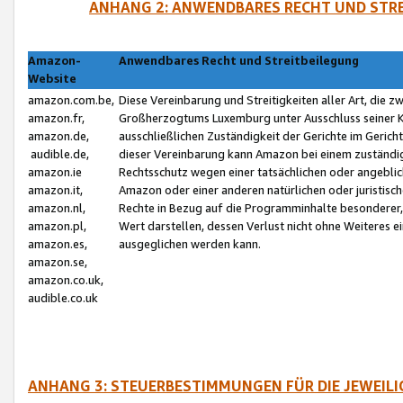
ANHANG 2: ANWENDBARES RECHT UND STRE
Amazon-
Anwendbares Recht und Streitbeilegung
Website
amazon.com.be,
Diese Vereinbarung und Streitigkeiten aller Art, die 
amazon.fr,
Großherzogtums Luxemburg unter Ausschluss seiner Kol
amazon.de,
ausschließlichen Zuständigkeit der Gerichte im Geri
audible.de,
dieser Vereinbarung kann Amazon bei einem zuständig
amazon.ie
Rechtsschutz wegen einer tatsächlichen oder angebli
amazon.it,
Amazon oder einer anderen natürlichen oder juristisc
amazon.nl,
Rechte in Bezug auf die Programminhalte besonderer,
amazon.pl,
Wert darstellen, dessen Verlust nicht ohne Weiteres e
amazon.es,
ausgeglichen werden kann.
amazon.se,
amazon.co.uk,
audible.co.uk
ANHANG 3: STEUERBESTIMMUNGEN FÜR DIE JEWEIL