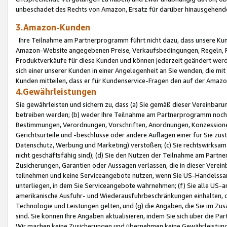
unbeschadet des Rechts von Amazon, Ersatz für darüber hinausgehen
3.Amazon-Kunden
Ihre Teilnahme am Partnerprogramm führt nicht dazu, dass unsere Kun
Amazon-Website angegebenen Preise, Verkaufsbedingungen, Regeln, Ri
Produktverkäufe für diese Kunden und können jederzeit geändert werde
sich einer unserer Kunden in einer Angelegenheit an Sie wenden, die 
Kunden mitteilen, dass er für Kundenservice-Fragen den auf der Ama
4.Gewährleistungen
Sie gewährleisten und sichern zu, dass (a) Sie gemäß dieser Vereinba
betreiben werden; (b) weder Ihre Teilnahme am Partnerprogramm noch d
Bestimmungen, Verordnungen, Vorschriften, Anordnungen, Konzessionen,
Gerichtsurteile und -beschlüsse oder andere Auflagen einer für Sie zu
Datenschutz, Werbung und Marketing) verstoßen; (c) Sie rechtswirksam 
nicht geschäftsfähig sind); (d) Sie den Nutzen der Teilnahme am Partne
Zusicherungen, Garantien oder Aussagen verlassen, die in dieser Verein
teilnehmen und keine Serviceangebote nutzen, wenn Sie US-Handelssa
unterliegen, in dem Sie Serviceangebote wahrnehmen; (f) Sie alle US
amerikanische Ausfuhr- und Wiederausfuhrbeschränkungen einhalten, 
Technologie und Leistungen gelten, und (g) die Angaben, die Sie im 
sind. Sie können Ihre Angaben aktualisieren, indem Sie sich über die 
Wir machen keine Zusicherungen und übernehmen keine Gewährleistun