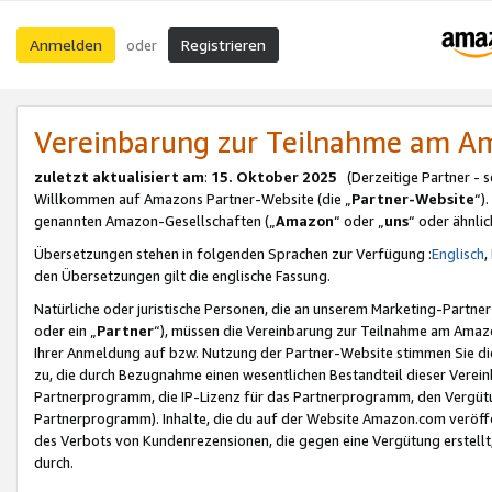
Anmelden
Registrieren
oder
Vereinbarung zur Teilnahme am 
zuletzt aktualisiert am
:
15. Oktober 2025
(Derzeitige Partner - 
Willkommen auf Amazons Partner-Website (die „
Partner-Website
“)
genannten Amazon-Gesellschaften („
Amazon
“ oder „
uns
“ oder ähnli
Übersetzungen stehen in folgenden Sprachen zur Verfügung :
Englisch
,
den Übersetzungen gilt die englische Fassung.
Natürliche oder juristische Personen, die an unserem Marketing-Partn
oder ein „
Partner
“), müssen die Vereinbarung zur Teilnahme am Ama
Ihrer Anmeldung auf bzw. Nutzung der Partner-Website stimmen Sie die
zu, die durch Bezugnahme einen wesentlichen Bestandteil dieser Verei
Partnerprogramm, die IP-Lizenz für das Partnerprogramm, den Vergütu
Partnerprogramm). Inhalte, die du auf der Website Amazon.com veröffe
des Verbots von Kundenrezensionen, die gegen eine Vergütung erstellt, 
durch.