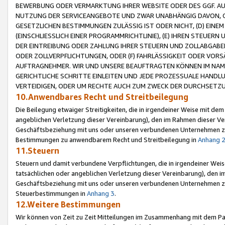
BEWERBUNG ODER VERMARKTUNG IHRER WEBSITE ODER DES GGF. AUF 
NUTZUNG DER SERVICEANGEBOTE UND ZWAR UNABHÄNGIG DAVON, O
GESETZLICHEN BESTIMMUNGEN ZULÄSSIG IST ODER NICHT, (D) EINE
(EINSCHLIESSLICH EINER PROGRAMMRICHTLINIE), (E) IHREN STEUER
DER EINTREIBUNG ODER ZAHLUNG IHRER STEUERN UND ZOLLABGAB
ODER ZOLLVERPFLICHTUNGEN, ODER (F) FAHRLÄSSIGKEIT ODER VORS
AUFTRAGNEHMER. WIR UND UNSERE BEAUFTRAGTEN KÖNNEN IM NAME
GERICHTLICHE SCHRITTE EINLEITEN UND JEDE PROZESSUALE HAND
VERTEIDIGEN, ODER UM RECHTE AUCH ZUM ZWECK DER DURCHSETZU
10.Anwendbares Recht und Streitbeilegung
Die Beilegung etwaiger Streitigkeiten, die in irgendeiner Weise mit de
angeblichen Verletzung dieser Vereinbarung), den im Rahmen dieser Ve
Geschäftsbeziehung mit uns oder unseren verbundenen Unternehmen zu
Bestimmungen zu anwendbarem Recht und Streitbeilegung in
Anhang 
11.Steuern
Steuern und damit verbundene Verpflichtungen, die in irgendeiner Wei
tatsächlichen oder angeblichen Verletzung dieser Vereinbarung), den 
Geschäftsbeziehung mit uns oder unseren verbundenen Unternehmen z
Steuerbestimmungen in
Anhang 3
.
12.Weitere Bestimmungen
Wir können von Zeit zu Zeit Mitteilungen im Zusammenhang mit dem Par