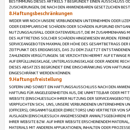
BESTIMMUNG DIESES ARTIKELS 7 BEGRÜNDET EINEN AUSSCHLUSS 
ZUSICHERUNGEN, DIE NACH DEN ANWENDBAREN GESETZLICHEN BE
8.Haftungsbeschränkungen
WEDER WIR NOCH UNSERE VERBUNDENEN UNTERNEHMEN ODER LIZEN
ODER EXEMPLARISCHE SCHÄDEN ODER SCHÄDEN AUFGRUND ENTGANG
NUTZUNGSAUSFALL ODER DATENVERLUST, DIE IM ZUSAMMENHANG MI
DES AUFTRETENS SOLCHER SCHÄDEN HINGEWIESEN WURDEN. FERN
SERVICEANGEBOTEN MAXIMAL DER HÖHE DES GESAMTBETRAGS DER 
ZEITPUNKT DES EREIGNISSES, DAS ZU DEM ZULETZT ENTSTANDENE
ZAHLENDEN VERGÜTUNGEN. SIE VERZICHTEN HIERMIT AUF ETWAIGE 
AUF ERFÜLLUNGSKLAGE, UNTERLASSUNGSKLAGE ODER ANDERE RECHT
DIESES ABSATZES BEGRÜNDET EINE EINSCHRÄNKUNG VON HAFTUNG
EINGESCHRÄNKT WERDEN KÖNNEN.
9.Haftungsfreistellung
SOFERN UND SOWEIT EIN HAFTUNGSAUSSCHLUSS NACH DEN ANWENDB
HAFTUNG FÜR ANGELEGENHEITEN AUS, DIE UNMITTELBAR ODER MITT
WEBSITE (EINSCHLIESSLICH IHRER NUTZUNG DER SERVICEANGEBOTE)
VERPFLICHTEN SICH, UNS, UNSERE VERBUNDENEN UNTERNEHMEN UN
(OFFICERS), ORGANMITGLIEDER (DIRECTORS) UND VERTRETER VON 
AUSLAGEN (EINSCHLIESSLICH ANGEMESSENER ANWALTSGEBÜHREN) FR
IHRER WEBSITE BZW. AUF IHRER WEBSITE ERSCHEINENDEM MATERIAL
MATERIALS MIT ANDEREN APPLIKATIONEN, INHALTEN ODER PROZESSE