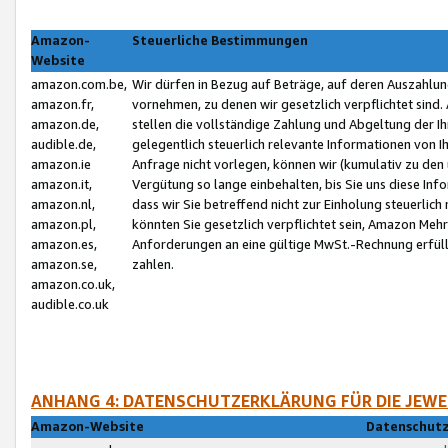
Amazon-
Steuerliche Bestimmungen
Website
amazon.com.be,
Wir dürfen in Bezug auf Beträge, auf deren Auszahlun
amazon.fr,
vornehmen, zu denen wir gesetzlich verpflichtet sind
amazon.de,
stellen die vollständige Zahlung und Abgeltung der 
audible.de,
gelegentlich steuerlich relevante Informationen von I
amazon.ie
Anfrage nicht vorlegen, können wir (kumulativ zu de
amazon.it,
Vergütung so lange einbehalten, bis Sie uns diese Inf
amazon.nl,
dass wir Sie betreffend nicht zur Einholung steuerlich 
amazon.pl,
könnten Sie gesetzlich verpflichtet sein, Amazon Meh
amazon.es,
Anforderungen an eine gültige MwSt.-Rechnung erfüllt
amazon.se,
zahlen.
amazon.co.uk,
audible.co.uk
ANHANG 4: DATENSCHUTZERKLÄRUNG FÜR DIE JEWE
Amazon-Website
Datenschutz