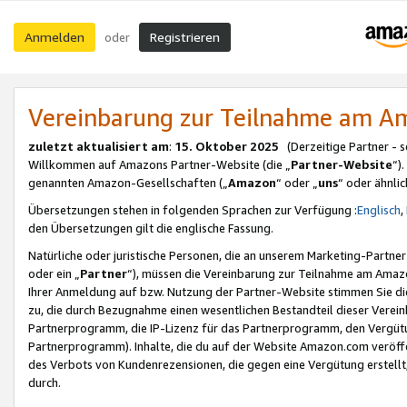
Anmelden
Registrieren
oder
Vereinbarung zur Teilnahme am 
zuletzt aktualisiert am
:
15. Oktober 2025
(Derzeitige Partner - 
Willkommen auf Amazons Partner-Website (die „
Partner-Website
“)
genannten Amazon-Gesellschaften („
Amazon
“ oder „
uns
“ oder ähnli
Übersetzungen stehen in folgenden Sprachen zur Verfügung :
Englisch
,
den Übersetzungen gilt die englische Fassung.
Natürliche oder juristische Personen, die an unserem Marketing-Partn
oder ein „
Partner
“), müssen die Vereinbarung zur Teilnahme am Ama
Ihrer Anmeldung auf bzw. Nutzung der Partner-Website stimmen Sie die
zu, die durch Bezugnahme einen wesentlichen Bestandteil dieser Verei
Partnerprogramm, die IP-Lizenz für das Partnerprogramm, den Vergütu
Partnerprogramm). Inhalte, die du auf der Website Amazon.com veröffe
des Verbots von Kundenrezensionen, die gegen eine Vergütung erstellt, 
durch.