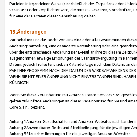
Parteien in irgendeiner Weise (einschließlich des Ergreifens oder Unt
veranlasst oder verpflichtet wird, die mit US-Gesetzen, Vorschriften,
für eine der Parteien dieser Vereinbarung gelten.
13.Änderungen
Wir behalten uns das Recht vor, einzelne oder alle Bestimmungen diese
Änderungsmitteilung, eine geänderte Vereinbarung oder eine geänderte 
über die entsprechende Änderung per E-Mail an Ihre zu diesem Zeitpun
ausgenommen etwaige Erhöhungen der Standardvergütung im Rahmen
Datum, jedoch frühestens sieben Kalendertage nach dem Datum, an de
PARTNERPROGRAMM NACH DEM DATUM DES WIRKSAMWERDENS DER Ä
WENN SIE MIT EINER ÄNDERUNG NICHT EINVERSTANDEN SIND, HABEN S
KÜNDIGEN.
Wenn Sie diese Vereinbarung mit Amazon France Services SAS geschlo
gelten zukünftige Änderungen an dieser Vereinbarung für Sie und Ama
Core S.à r.l. bezieht.
Anhang 1Amazon-Gesellschaften und Amazon-Websites nach Ländern
Anhang 2Anwendbares Recht und Streitbeilegung für die jeweiligen 
Anhang 3Steuerbestimmungen für die jeweiligen Amazon-Websites