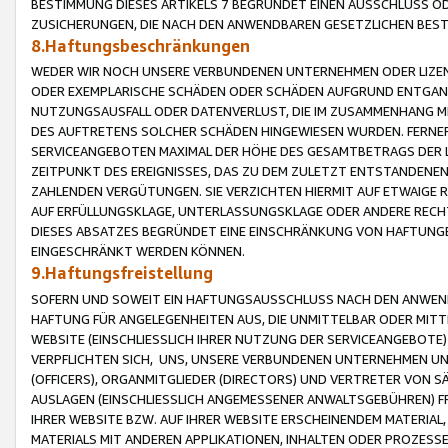
BESTIMMUNG DIESES ARTIKELS 7 BEGRÜNDET EINEN AUSSCHLUSS 
ZUSICHERUNGEN, DIE NACH DEN ANWENDBAREN GESETZLICHEN BE
8.Haftungsbeschränkungen
WEDER WIR NOCH UNSERE VERBUNDENEN UNTERNEHMEN ODER LIZEN
ODER EXEMPLARISCHE SCHÄDEN ODER SCHÄDEN AUFGRUND ENTGANG
NUTZUNGSAUSFALL ODER DATENVERLUST, DIE IM ZUSAMMENHANG MI
DES AUFTRETENS SOLCHER SCHÄDEN HINGEWIESEN WURDEN. FERN
SERVICEANGEBOTEN MAXIMAL DER HÖHE DES GESAMTBETRAGS DER 
ZEITPUNKT DES EREIGNISSES, DAS ZU DEM ZULETZT ENTSTANDENE
ZAHLENDEN VERGÜTUNGEN. SIE VERZICHTEN HIERMIT AUF ETWAIGE 
AUF ERFÜLLUNGSKLAGE, UNTERLASSUNGSKLAGE ODER ANDERE RECHT
DIESES ABSATZES BEGRÜNDET EINE EINSCHRÄNKUNG VON HAFTUNG
EINGESCHRÄNKT WERDEN KÖNNEN.
9.Haftungsfreistellung
SOFERN UND SOWEIT EIN HAFTUNGSAUSSCHLUSS NACH DEN ANWENDB
HAFTUNG FÜR ANGELEGENHEITEN AUS, DIE UNMITTELBAR ODER MITT
WEBSITE (EINSCHLIESSLICH IHRER NUTZUNG DER SERVICEANGEBOTE)
VERPFLICHTEN SICH, UNS, UNSERE VERBUNDENEN UNTERNEHMEN UN
(OFFICERS), ORGANMITGLIEDER (DIRECTORS) UND VERTRETER VON 
AUSLAGEN (EINSCHLIESSLICH ANGEMESSENER ANWALTSGEBÜHREN) FR
IHRER WEBSITE BZW. AUF IHRER WEBSITE ERSCHEINENDEM MATERIAL
MATERIALS MIT ANDEREN APPLIKATIONEN, INHALTEN ODER PROZESSE