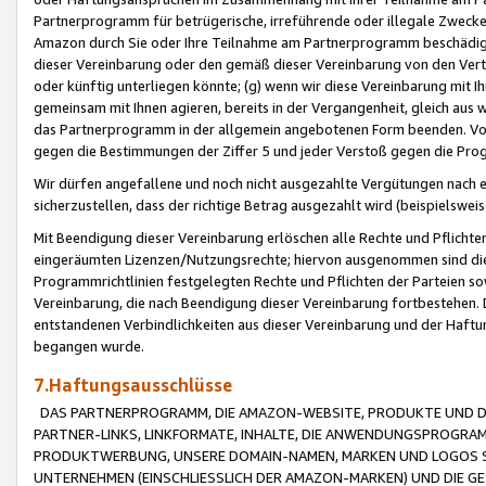
Partnerprogramm für betrügerische, irreführende oder illegale Zwecke
Amazon durch Sie oder Ihre Teilnahme am Partnerprogramm beschädig
dieser Vereinbarung oder den gemäß dieser Vereinbarung von den Vertr
oder künftig unterliegen könnte; (g) wenn wir diese Vereinbarung mit I
gemeinsam mit Ihnen agieren, bereits in der Vergangenheit, gleich aus
das Partnerprogramm in der allgemein angebotenen Form beenden. Vors
gegen die Bestimmungen der Ziffer 5 und jeder Verstoß gegen die Prog
Wir dürfen angefallene und noch nicht ausgezahlte Vergütungen nach 
sicherzustellen, dass der richtige Betrag ausgezahlt wird (beispielsw
Mit Beendigung dieser Vereinbarung erlöschen alle Rechte und Pflichte
eingeräumten Lizenzen/Nutzungsrechte; hiervon ausgenommen sind die in 
Programmrichtlinien festgelegten Rechte und Pflichten der Parteien sow
Vereinbarung, die nach Beendigung dieser Vereinbarung fortbestehen. D
entstandenen Verbindlichkeiten aus dieser Vereinbarung und der Haft
begangen wurde.
7.Haftungsausschlüsse
DAS PARTNERPROGRAMM, DIE AMAZON-WEBSITE, PRODUKTE UND DI
PARTNER-LINKS, LINKFORMATE, INHALTE, DIE ANWENDUNGSPROGR
PRODUKTWERBUNG, UNSERE DOMAIN-NAMEN, MARKEN UND LOGOS S
UNTERNEHMEN (EINSCHLIESSLICH DER AMAZON-MARKEN) UND DIE GE