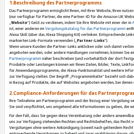
1.Beschreibung des Partnerprogramms
Das Partnerprogramm ermöglicht Ihnen, mit Ihrer Website, Ihren nutzer
(nur verfügbar für Partner, die eine Partner-ID für die Amazon UK We
„
Website
“) Geld zu verdienen, indem Sie Ihre Website mit einer der in
ist, einer anderen im
Vergütungskatalog für das Partnerprogramm
enth
Alexa Skill (über das Alexa Shopping Kit) verlinken. Entsprechende Lin
markierten Link-Formate verwenden („
Partner-Links
“).
Wenn unsere Kunden die Partner-Links anklicken oder sich damit verbi
angeboten werden, oder andere Handlungen vornehmen, können Sie eine
Partnerprogramm
näher beschrieben (und vorbehaltlich der dort festg
Produkte oder Leistungen können wir Ihnen Daten, Bilder, Texte, Linkfo
für Anwendungsprogramme, die Alexa-Funktionalität und weitere Inf
zur Verfügung stellen. Der Begriff „Programminhalte“ bezieht sich dabe
in Bezug auf Produkte, die auf Websites angeboten werden, bei denen 
2.Compliance-Anforderungen für das Partnerprog
Ihre Teilnahme am Partnerprogramm und der Bezug einer Vergütung setz
Sie sind verpflichtet, uns umgehend alle Informationen zu geben, die w
Für den Fall, dass Sie gegen diese Vereinbarung oder andere anwendba
uns zur Verfügung stehenden Rechten und Rechtsbehelfen, das Recht vo
Vergütungen ohne weitere Ankündigung (soweit nach geltendem Recht z
entsprechende Vergütungen zu haben) und zwar unabhängig davon, ob 