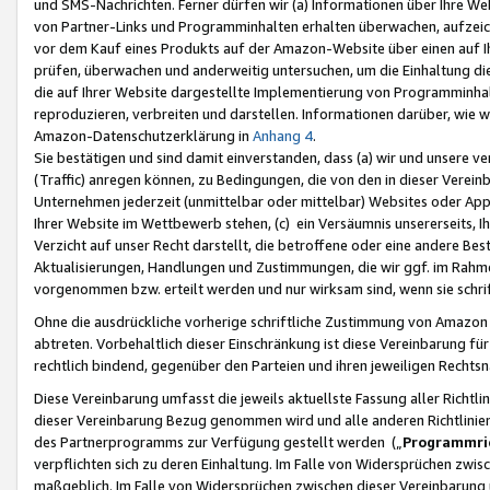
und SMS-Nachrichten. Ferner dürfen wir (a) Informationen über Ihre We
von Partner-Links und Programminhalten erhalten überwachen, aufzei
vor dem Kauf eines Produkts auf der Amazon-Website über einen auf Ih
prüfen, überwachen und anderweitig untersuchen, um die Einhaltung dies
die auf Ihrer Website dargestellte Implementierung von Programminhalt
reproduzieren, verbreiten und darstellen. Informationen darüber, wie w
Amazon-Datenschutzerklärung in
Anhang 4
.
Sie bestätigen und sind damit einverstanden, dass (a) wir und unsere 
(Traffic) anregen können, zu Bedingungen, die von den in dieser Vere
Unternehmen jederzeit (unmittelbar oder mittelbar) Websites oder Appl
Ihrer Website im Wettbewerb stehen, (c) ein Versäumnis unsererseits, I
Verzicht auf unser Recht darstellt, die betroffene oder eine andere B
Aktualisierungen, Handlungen und Zustimmungen, die wir ggf. im Rahme
vorgenommen bzw. erteilt werden und nur wirksam sind, wenn sie schri
Ohne die ausdrückliche vorherige schriftliche Zustimmung von Amazon
abtreten. Vorbehaltlich dieser Einschränkung ist diese Vereinbarung f
rechtlich bindend, gegenüber den Parteien und ihren jeweiligen Rech
Diese Vereinbarung umfasst die jeweils aktuellste Fassung aller Richtli
dieser Vereinbarung Bezug genommen wird und alle anderen Richtlinie
des Partnerprogramms zur Verfügung gestellt werden („
Programmric
verpflichten sich zu deren Einhaltung. Im Falle von Widersprüchen zwi
maßgeblich. Im Falle von Widersprüchen zwischen dieser Vereinbarun