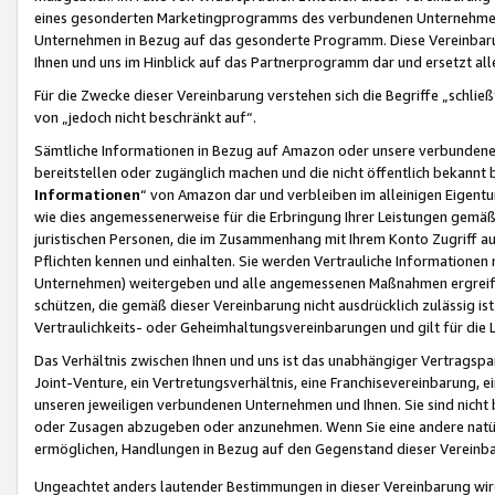
eines gesonderten Marketingprogramms des verbundenen Unternehmens
Unternehmen in Bezug auf das gesonderte Programm. Diese Vereinbarung
Ihnen und uns im Hinblick auf das Partnerprogramm dar und ersetzt al
Für die Zwecke dieser Vereinbarung verstehen sich die Begriffe „schließ
von „jedoch nicht beschränkt auf“.
Sämtliche Informationen in Bezug auf Amazon oder unsere verbunde
bereitstellen oder zugänglich machen und die nicht öffentlich bekannt bz
Informationen
“ von Amazon dar und verbleiben im alleinigen Eigent
wie dies angemessenerweise für die Erbringung Ihrer Leistungen gemäß d
juristischen Personen, die im Zusammenhang mit Ihrem Konto Zugriff au
Pflichten kennen und einhalten. Sie werden Vertrauliche Informationen 
Unternehmen) weitergeben und alle angemessenen Maßnahmen ergreifen
schützen, die gemäß dieser Vereinbarung nicht ausdrücklich zulässig is
Vertraulichkeits- oder Geheimhaltungsvereinbarungen und gilt für die
Das Verhältnis zwischen Ihnen und uns ist das unabhängiger Vertragspa
Joint-Venture, ein Vertretungsverhältnis, eine Franchisevereinbarung, 
unseren jeweiligen verbundenen Unternehmen und Ihnen. Sie sind ni
oder Zusagen abzugeben oder anzunehmen. Wenn Sie eine andere natürli
ermöglichen, Handlungen in Bezug auf den Gegenstand dieser Vereinbar
Ungeachtet anders lautender Bestimmungen in dieser Vereinbarung wird