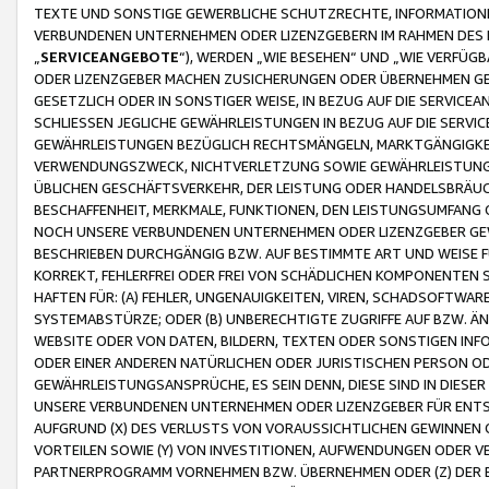
TEXTE UND SONSTIGE GEWERBLICHE SCHUTZRECHTE, INFORMATIONE
VERBUNDENEN UNTERNEHMEN ODER LIZENZGEBERN IM RAHMEN DES
„
SERVICEANGEBOTE
“), WERDEN „WIE BESEHEN“ UND „WIE VERFÜ
ODER LIZENZGEBER MACHEN ZUSICHERUNGEN ODER ÜBERNEHMEN GEW
GESETZLICH ODER IN SONSTIGER WEISE, IN BEZUG AUF DIE SERVI
SCHLIESSEN JEGLICHE GEWÄHRLEISTUNGEN IN BEZUG AUF DIE SERVI
GEWÄHRLEISTUNGEN BEZÜGLICH RECHTSMÄNGELN, MARKTGÄNGIGKEIT
VERWENDUNGSZWECK, NICHTVERLETZUNG SOWIE GEWÄHRLEISTUNGEN 
ÜBLICHEN GESCHÄFTSVERKEHR, DER LEISTUNG ODER HANDELSBRÄUCH
BESCHAFFENHEIT, MERKMALE, FUNKTIONEN, DEN LEISTUNGSUMFANG 
NOCH UNSERE VERBUNDENEN UNTERNEHMEN ODER LIZENZGEBER GEWÄ
BESCHRIEBEN DURCHGÄNGIG BZW. AUF BESTIMMTE ART UND WEISE
KORREKT, FEHLERFREI ODER FREI VON SCHÄDLICHEN KOMPONENTEN
HAFTEN FÜR: (A) FEHLER, UNGENAUIGKEITEN, VIREN, SCHADSOFTW
SYSTEMABSTÜRZE; ODER (B) UNBERECHTIGTE ZUGRIFFE AUF BZW. 
WEBSITE ODER VON DATEN, BILDERN, TEXTEN ODER SONSTIGEN INF
ODER EINER ANDEREN NATÜRLICHEN ODER JURISTISCHEN PERSON OD
GEWÄHRLEISTUNGSANSPRÜCHE, ES SEIN DENN, DIESE SIND IN DIES
UNSERE VERBUNDENEN UNTERNEHMEN ODER LIZENZGEBER FÜR EN
AUFGRUND (X) DES VERLUSTS VON VORAUSSICHTLICHEN GEWINNEN
VORTEILEN SOWIE (Y) VON INVESTITIONEN, AUFWENDUNGEN ODER VE
PARTNERPROGRAMM VORNEHMEN BZW. ÜBERNEHMEN ODER (Z) DER 