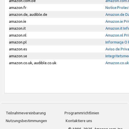
amazon.com.be
amazon.com.b
amazon.fr
Notice:Protec
amazon.de, audible.de
Amazon.de Da
amazon.ie
Amazon.ie Pri
amazon.it
Amazon.it Inf
amazon.nl
Amazon.nl Pri
amazon.pl
Informacja O
amazon.es
Aviso de Priv
amazon.se
Integritetsm
amazon.co.uk, audible.co.uk
Amazon.co.uk 
Teilnahmevereinbarung
Programmrichtlinien
Nutzungsbestimmungen
Kontaktiere uns