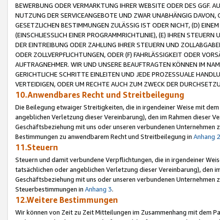
BEWERBUNG ODER VERMARKTUNG IHRER WEBSITE ODER DES GGF. AUF 
NUTZUNG DER SERVICEANGEBOTE UND ZWAR UNABHÄNGIG DAVON, O
GESETZLICHEN BESTIMMUNGEN ZULÄSSIG IST ODER NICHT, (D) EINE
(EINSCHLIESSLICH EINER PROGRAMMRICHTLINIE), (E) IHREN STEUER
DER EINTREIBUNG ODER ZAHLUNG IHRER STEUERN UND ZOLLABGAB
ODER ZOLLVERPFLICHTUNGEN, ODER (F) FAHRLÄSSIGKEIT ODER VORS
AUFTRAGNEHMER. WIR UND UNSERE BEAUFTRAGTEN KÖNNEN IM NAME
GERICHTLICHE SCHRITTE EINLEITEN UND JEDE PROZESSUALE HAND
VERTEIDIGEN, ODER UM RECHTE AUCH ZUM ZWECK DER DURCHSETZU
10.Anwendbares Recht und Streitbeilegung
Die Beilegung etwaiger Streitigkeiten, die in irgendeiner Weise mit de
angeblichen Verletzung dieser Vereinbarung), den im Rahmen dieser Ve
Geschäftsbeziehung mit uns oder unseren verbundenen Unternehmen zu
Bestimmungen zu anwendbarem Recht und Streitbeilegung in
Anhang 
11.Steuern
Steuern und damit verbundene Verpflichtungen, die in irgendeiner Wei
tatsächlichen oder angeblichen Verletzung dieser Vereinbarung), den 
Geschäftsbeziehung mit uns oder unseren verbundenen Unternehmen z
Steuerbestimmungen in
Anhang 3
.
12.Weitere Bestimmungen
Wir können von Zeit zu Zeit Mitteilungen im Zusammenhang mit dem Par