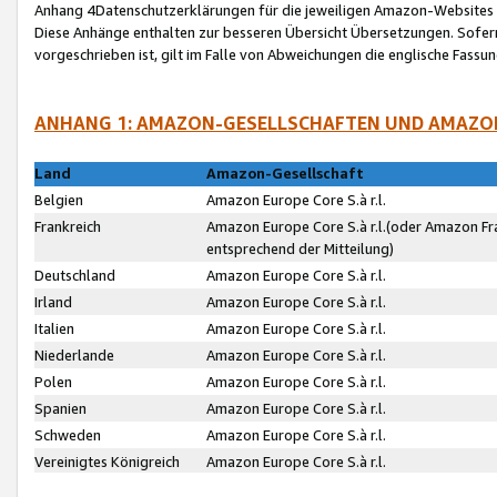
Anhang 4Datenschutzerklärungen für die jeweiligen Amazon-Websites
Diese Anhänge enthalten zur besseren Übersicht Übersetzungen. Sofe
vorgeschrieben ist, gilt im Falle von Abweichungen die englische Fass
ANHANG 1: AMAZON-GESELLSCHAFTEN UND AMAZO
Land
Amazon-Gesellschaft
Belgien
Amazon Europe Core S.à r.l.
Frankreich
Amazon Europe Core S.à r.l.(oder Amazon Fr
entsprechend der Mitteilung)
Deutschland
Amazon Europe Core S.à r.l.
Irland
Amazon Europe Core S.à r.l.
Italien
Amazon Europe Core S.à r.l.
Niederlande
Amazon Europe Core S.à r.l.
Polen
Amazon Europe Core S.à r.l.
Spanien
Amazon Europe Core S.à r.l.
Schweden
Amazon Europe Core S.à r.l.
Vereinigtes Königreich
Amazon Europe Core S.à r.l.