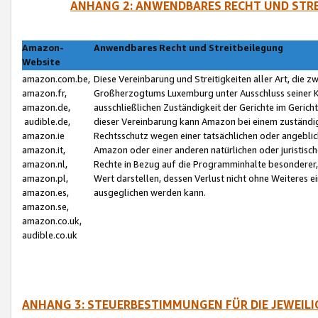
ANHANG 2: ANWENDBARES RECHT UND STRE
Amazon-
Anwendbares Recht und Streitbeilegung
Website
amazon.com.be,
Diese Vereinbarung und Streitigkeiten aller Art, die 
amazon.fr,
Großherzogtums Luxemburg unter Ausschluss seiner Kol
amazon.de,
ausschließlichen Zuständigkeit der Gerichte im Geri
audible.de,
dieser Vereinbarung kann Amazon bei einem zuständig
amazon.ie
Rechtsschutz wegen einer tatsächlichen oder angebli
amazon.it,
Amazon oder einer anderen natürlichen oder juristisc
amazon.nl,
Rechte in Bezug auf die Programminhalte besonderer,
amazon.pl,
Wert darstellen, dessen Verlust nicht ohne Weiteres e
amazon.es,
ausgeglichen werden kann.
amazon.se,
amazon.co.uk,
audible.co.uk
ANHANG 3: STEUERBESTIMMUNGEN FÜR DIE JEWEIL