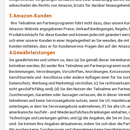
unbeschadet des Rechts von Amazon, Ersatz für darüber hinausgehen
3.Amazon-Kunden
Ihre Teilnahme am Partnerprogramm führt nicht dazu, dass unsere Kun
Amazon-Website angegebenen Preise, Verkaufsbedingungen, Regeln, Ri
Produktverkäufe für diese Kunden und können jederzeit geändert werde
sich einer unserer Kunden in einer Angelegenheit an Sie wenden, die 
Kunden mitteilen, dass er für Kundenservice-Fragen den auf der Ama
4.Gewährleistungen
Sie gewährleisten und sichern zu, dass (a) Sie gemäß dieser Vereinba
betreiben werden; (b) weder Ihre Teilnahme am Partnerprogramm noch d
Bestimmungen, Verordnungen, Vorschriften, Anordnungen, Konzessionen,
Gerichtsurteile und -beschlüsse oder andere Auflagen einer für Sie zu
Datenschutz, Werbung und Marketing) verstoßen; (c) Sie rechtswirksam 
nicht geschäftsfähig sind); (d) Sie den Nutzen der Teilnahme am Partne
Zusicherungen, Garantien oder Aussagen verlassen, die in dieser Verein
teilnehmen und keine Serviceangebote nutzen, wenn Sie US-Handelssa
unterliegen, in dem Sie Serviceangebote wahrnehmen; (f) Sie alle US
amerikanische Ausfuhr- und Wiederausfuhrbeschränkungen einhalten, 
Technologie und Leistungen gelten, und (g) die Angaben, die Sie im 
sind. Sie können Ihre Angaben aktualisieren, indem Sie sich über die 
Wir machen keine Zusicherungen und übernehmen keine Gewährleistun