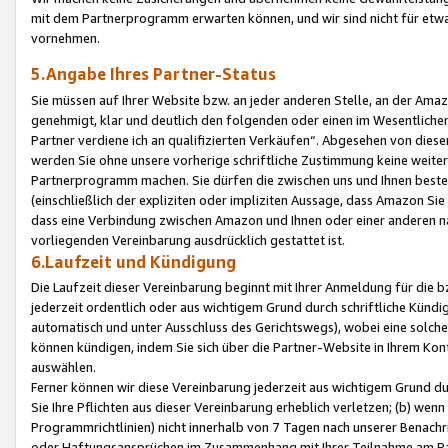
mit dem Partnerprogramm erwarten können, und wir sind nicht für etwa
vornehmen.
5.Angabe Ihres Partner-Status
Sie müssen auf Ihrer Website bzw. an jeder anderen Stelle, an der Am
genehmigt, klar und deutlich den folgenden oder einen im Wesentlichen
Partner verdiene ich an qualifizierten Verkäufen“. Abgesehen von die
werden Sie ohne unsere vorherige schriftliche Zustimmung keine weite
Partnerprogramm machen. Sie dürfen die zwischen uns und Ihnen best
(einschließlich der expliziten oder impliziten Aussage, dass Amazon Si
dass eine Verbindung zwischen Amazon und Ihnen oder einer anderen natü
vorliegenden Vereinbarung ausdrücklich gestattet ist.
6.Laufzeit und Kündigung
Die Laufzeit dieser Vereinbarung beginnt mit Ihrer Anmeldung für die 
jederzeit ordentlich oder aus wichtigem Grund durch schriftliche Kündi
automatisch und unter Ausschluss des Gerichtswegs), wobei eine solch
können kündigen, indem Sie sich über die Partner-Website in Ihrem Ko
auswählen.
Ferner können wir diese Vereinbarung jederzeit aus wichtigem Grund dur
Sie Ihre Pflichten aus dieser Vereinbarung erheblich verletzen; (b) wen
Programmrichtlinien) nicht innerhalb von 7 Tagen nach unserer Benachr
oder Haftungsansprüchen im Zusammenhang mit Ihrer Teilnahme am Pa