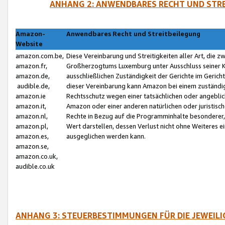
ANHANG 2: ANWENDBARES RECHT UND STRE
Amazon-
Anwendbares Recht und Streitbeilegung
Website
amazon.com.be,
Diese Vereinbarung und Streitigkeiten aller Art, die 
amazon.fr,
Großherzogtums Luxemburg unter Ausschluss seiner Kol
amazon.de,
ausschließlichen Zuständigkeit der Gerichte im Geri
audible.de,
dieser Vereinbarung kann Amazon bei einem zuständig
amazon.ie
Rechtsschutz wegen einer tatsächlichen oder angebli
amazon.it,
Amazon oder einer anderen natürlichen oder juristisc
amazon.nl,
Rechte in Bezug auf die Programminhalte besonderer,
amazon.pl,
Wert darstellen, dessen Verlust nicht ohne Weiteres e
amazon.es,
ausgeglichen werden kann.
amazon.se,
amazon.co.uk,
audible.co.uk
ANHANG 3: STEUERBESTIMMUNGEN FÜR DIE JEWEIL