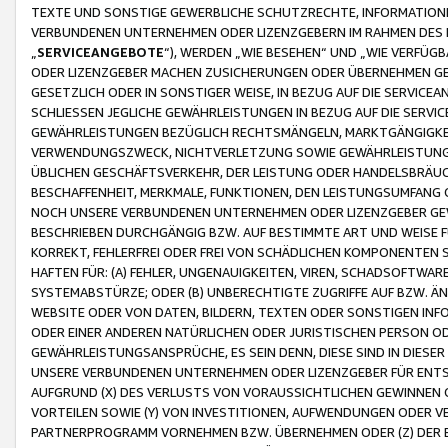
TEXTE UND SONSTIGE GEWERBLICHE SCHUTZRECHTE, INFORMATIONE
VERBUNDENEN UNTERNEHMEN ODER LIZENZGEBERN IM RAHMEN DES
„
SERVICEANGEBOTE
“), WERDEN „WIE BESEHEN“ UND „WIE VERFÜ
ODER LIZENZGEBER MACHEN ZUSICHERUNGEN ODER ÜBERNEHMEN GEW
GESETZLICH ODER IN SONSTIGER WEISE, IN BEZUG AUF DIE SERVI
SCHLIESSEN JEGLICHE GEWÄHRLEISTUNGEN IN BEZUG AUF DIE SERVI
GEWÄHRLEISTUNGEN BEZÜGLICH RECHTSMÄNGELN, MARKTGÄNGIGKEIT
VERWENDUNGSZWECK, NICHTVERLETZUNG SOWIE GEWÄHRLEISTUNGEN 
ÜBLICHEN GESCHÄFTSVERKEHR, DER LEISTUNG ODER HANDELSBRÄUCH
BESCHAFFENHEIT, MERKMALE, FUNKTIONEN, DEN LEISTUNGSUMFANG 
NOCH UNSERE VERBUNDENEN UNTERNEHMEN ODER LIZENZGEBER GEWÄ
BESCHRIEBEN DURCHGÄNGIG BZW. AUF BESTIMMTE ART UND WEISE
KORREKT, FEHLERFREI ODER FREI VON SCHÄDLICHEN KOMPONENTEN
HAFTEN FÜR: (A) FEHLER, UNGENAUIGKEITEN, VIREN, SCHADSOFTW
SYSTEMABSTÜRZE; ODER (B) UNBERECHTIGTE ZUGRIFFE AUF BZW. 
WEBSITE ODER VON DATEN, BILDERN, TEXTEN ODER SONSTIGEN INF
ODER EINER ANDEREN NATÜRLICHEN ODER JURISTISCHEN PERSON OD
GEWÄHRLEISTUNGSANSPRÜCHE, ES SEIN DENN, DIESE SIND IN DIES
UNSERE VERBUNDENEN UNTERNEHMEN ODER LIZENZGEBER FÜR EN
AUFGRUND (X) DES VERLUSTS VON VORAUSSICHTLICHEN GEWINNEN
VORTEILEN SOWIE (Y) VON INVESTITIONEN, AUFWENDUNGEN ODER VE
PARTNERPROGRAMM VORNEHMEN BZW. ÜBERNEHMEN ODER (Z) DER 