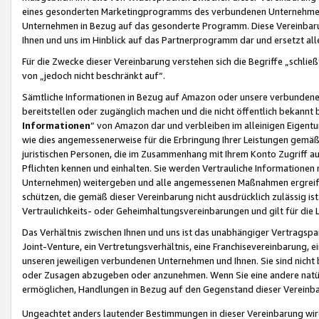
eines gesonderten Marketingprogramms des verbundenen Unternehmens
Unternehmen in Bezug auf das gesonderte Programm. Diese Vereinbarung
Ihnen und uns im Hinblick auf das Partnerprogramm dar und ersetzt al
Für die Zwecke dieser Vereinbarung verstehen sich die Begriffe „schließ
von „jedoch nicht beschränkt auf“.
Sämtliche Informationen in Bezug auf Amazon oder unsere verbunde
bereitstellen oder zugänglich machen und die nicht öffentlich bekannt bz
Informationen
“ von Amazon dar und verbleiben im alleinigen Eigent
wie dies angemessenerweise für die Erbringung Ihrer Leistungen gemäß d
juristischen Personen, die im Zusammenhang mit Ihrem Konto Zugriff au
Pflichten kennen und einhalten. Sie werden Vertrauliche Informationen 
Unternehmen) weitergeben und alle angemessenen Maßnahmen ergreifen
schützen, die gemäß dieser Vereinbarung nicht ausdrücklich zulässig is
Vertraulichkeits- oder Geheimhaltungsvereinbarungen und gilt für die
Das Verhältnis zwischen Ihnen und uns ist das unabhängiger Vertragspa
Joint-Venture, ein Vertretungsverhältnis, eine Franchisevereinbarung, 
unseren jeweiligen verbundenen Unternehmen und Ihnen. Sie sind ni
oder Zusagen abzugeben oder anzunehmen. Wenn Sie eine andere natürli
ermöglichen, Handlungen in Bezug auf den Gegenstand dieser Vereinbar
Ungeachtet anders lautender Bestimmungen in dieser Vereinbarung wird