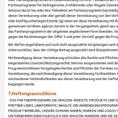
Partnerprogramm für betrügerische, irreführende oder illegale Zwecke
Amazon durch Sie oder Ihre Teilnahme am Partnerprogramm beschädig
dieser Vereinbarung oder den gemäß dieser Vereinbarung von den Vertr
oder künftig unterliegen könnte; (g) wenn wir diese Vereinbarung mit I
gemeinsam mit Ihnen agieren, bereits in der Vergangenheit, gleich aus
das Partnerprogramm in der allgemein angebotenen Form beenden. Vors
gegen die Bestimmungen der Ziffer 5 und jeder Verstoß gegen die Prog
Wir dürfen angefallene und noch nicht ausgezahlte Vergütungen nach 
sicherzustellen, dass der richtige Betrag ausgezahlt wird (beispielsw
Mit Beendigung dieser Vereinbarung erlöschen alle Rechte und Pflichte
eingeräumten Lizenzen/Nutzungsrechte; hiervon ausgenommen sind die in 
Programmrichtlinien festgelegten Rechte und Pflichten der Parteien sow
Vereinbarung, die nach Beendigung dieser Vereinbarung fortbestehen. D
entstandenen Verbindlichkeiten aus dieser Vereinbarung und der Haft
begangen wurde.
7.Haftungsausschlüsse
DAS PARTNERPROGRAMM, DIE AMAZON-WEBSITE, PRODUKTE UND DI
PARTNER-LINKS, LINKFORMATE, INHALTE, DIE ANWENDUNGSPROGR
PRODUKTWERBUNG, UNSERE DOMAIN-NAMEN, MARKEN UND LOGOS S
UNTERNEHMEN (EINSCHLIESSLICH DER AMAZON-MARKEN) UND DIE GE