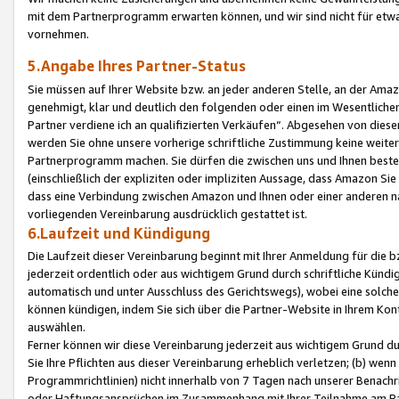
mit dem Partnerprogramm erwarten können, und wir sind nicht für etwa
vornehmen.
5.Angabe Ihres Partner-Status
Sie müssen auf Ihrer Website bzw. an jeder anderen Stelle, an der Am
genehmigt, klar und deutlich den folgenden oder einen im Wesentlichen
Partner verdiene ich an qualifizierten Verkäufen“. Abgesehen von die
werden Sie ohne unsere vorherige schriftliche Zustimmung keine weite
Partnerprogramm machen. Sie dürfen die zwischen uns und Ihnen best
(einschließlich der expliziten oder impliziten Aussage, dass Amazon Si
dass eine Verbindung zwischen Amazon und Ihnen oder einer anderen natü
vorliegenden Vereinbarung ausdrücklich gestattet ist.
6.Laufzeit und Kündigung
Die Laufzeit dieser Vereinbarung beginnt mit Ihrer Anmeldung für die 
jederzeit ordentlich oder aus wichtigem Grund durch schriftliche Kündi
automatisch und unter Ausschluss des Gerichtswegs), wobei eine solch
können kündigen, indem Sie sich über die Partner-Website in Ihrem Ko
auswählen.
Ferner können wir diese Vereinbarung jederzeit aus wichtigem Grund dur
Sie Ihre Pflichten aus dieser Vereinbarung erheblich verletzen; (b) wen
Programmrichtlinien) nicht innerhalb von 7 Tagen nach unserer Benachr
oder Haftungsansprüchen im Zusammenhang mit Ihrer Teilnahme am Pa