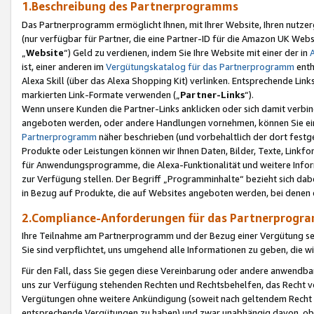
1.Beschreibung des Partnerprogramms
Das Partnerprogramm ermöglicht Ihnen, mit Ihrer Website, Ihren nutzer
(nur verfügbar für Partner, die eine Partner-ID für die Amazon UK We
„
Website
“) Geld zu verdienen, indem Sie Ihre Website mit einer der in
ist, einer anderen im
Vergütungskatalog für das Partnerprogramm
enth
Alexa Skill (über das Alexa Shopping Kit) verlinken. Entsprechende Lin
markierten Link-Formate verwenden („
Partner-Links
“).
Wenn unsere Kunden die Partner-Links anklicken oder sich damit verbi
angeboten werden, oder andere Handlungen vornehmen, können Sie eine
Partnerprogramm
näher beschrieben (und vorbehaltlich der dort festg
Produkte oder Leistungen können wir Ihnen Daten, Bilder, Texte, Linkfo
für Anwendungsprogramme, die Alexa-Funktionalität und weitere Inf
zur Verfügung stellen. Der Begriff „Programminhalte“ bezieht sich dabe
in Bezug auf Produkte, die auf Websites angeboten werden, bei denen 
2.Compliance-Anforderungen für das Partnerprog
Ihre Teilnahme am Partnerprogramm und der Bezug einer Vergütung setz
Sie sind verpflichtet, uns umgehend alle Informationen zu geben, die w
Für den Fall, dass Sie gegen diese Vereinbarung oder andere anwendba
uns zur Verfügung stehenden Rechten und Rechtsbehelfen, das Recht vo
Vergütungen ohne weitere Ankündigung (soweit nach geltendem Recht z
entsprechende Vergütungen zu haben) und zwar unabhängig davon, ob 