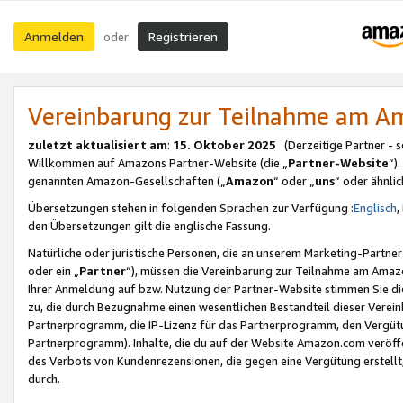
Anmelden
Registrieren
oder
Vereinbarung zur Teilnahme am 
zuletzt aktualisiert am
:
15. Oktober 2025
(Derzeitige Partner - 
Willkommen auf Amazons Partner-Website (die „
Partner-Website
“)
genannten Amazon-Gesellschaften („
Amazon
“ oder „
uns
“ oder ähnli
Übersetzungen stehen in folgenden Sprachen zur Verfügung :
Englisch
,
den Übersetzungen gilt die englische Fassung.
Natürliche oder juristische Personen, die an unserem Marketing-Partn
oder ein „
Partner
“), müssen die Vereinbarung zur Teilnahme am Ama
Ihrer Anmeldung auf bzw. Nutzung der Partner-Website stimmen Sie die
zu, die durch Bezugnahme einen wesentlichen Bestandteil dieser Verei
Partnerprogramm, die IP-Lizenz für das Partnerprogramm, den Vergütu
Partnerprogramm). Inhalte, die du auf der Website Amazon.com veröffe
des Verbots von Kundenrezensionen, die gegen eine Vergütung erstellt, 
durch.