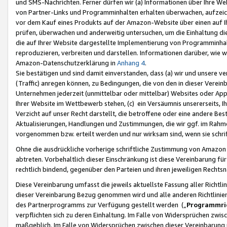
und SMS-Nachrichten. Ferner dürfen wir (a) Informationen über Ihre We
von Partner-Links und Programminhalten erhalten überwachen, aufzei
vor dem Kauf eines Produkts auf der Amazon-Website über einen auf Ih
prüfen, überwachen und anderweitig untersuchen, um die Einhaltung dies
die auf Ihrer Website dargestellte Implementierung von Programminhalt
reproduzieren, verbreiten und darstellen. Informationen darüber, wie w
Amazon-Datenschutzerklärung in
Anhang 4
.
Sie bestätigen und sind damit einverstanden, dass (a) wir und unsere 
(Traffic) anregen können, zu Bedingungen, die von den in dieser Vere
Unternehmen jederzeit (unmittelbar oder mittelbar) Websites oder Appl
Ihrer Website im Wettbewerb stehen, (c) ein Versäumnis unsererseits, I
Verzicht auf unser Recht darstellt, die betroffene oder eine andere B
Aktualisierungen, Handlungen und Zustimmungen, die wir ggf. im Rahme
vorgenommen bzw. erteilt werden und nur wirksam sind, wenn sie schri
Ohne die ausdrückliche vorherige schriftliche Zustimmung von Amazon
abtreten. Vorbehaltlich dieser Einschränkung ist diese Vereinbarung f
rechtlich bindend, gegenüber den Parteien und ihren jeweiligen Rech
Diese Vereinbarung umfasst die jeweils aktuellste Fassung aller Richtli
dieser Vereinbarung Bezug genommen wird und alle anderen Richtlinie
des Partnerprogramms zur Verfügung gestellt werden („
Programmric
verpflichten sich zu deren Einhaltung. Im Falle von Widersprüchen zwi
maßgeblich. Im Falle von Widersprüchen zwischen dieser Vereinbarun