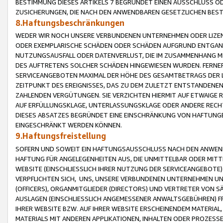
BESTIMMUNG DIESES ARTIKELS 7 BEGRÜNDET EINEN AUSSCHLUSS 
ZUSICHERUNGEN, DIE NACH DEN ANWENDBAREN GESETZLICHEN BE
8.Haftungsbeschränkungen
WEDER WIR NOCH UNSERE VERBUNDENEN UNTERNEHMEN ODER LIZEN
ODER EXEMPLARISCHE SCHÄDEN ODER SCHÄDEN AUFGRUND ENTGANG
NUTZUNGSAUSFALL ODER DATENVERLUST, DIE IM ZUSAMMENHANG MI
DES AUFTRETENS SOLCHER SCHÄDEN HINGEWIESEN WURDEN. FERN
SERVICEANGEBOTEN MAXIMAL DER HÖHE DES GESAMTBETRAGS DER 
ZEITPUNKT DES EREIGNISSES, DAS ZU DEM ZULETZT ENTSTANDENE
ZAHLENDEN VERGÜTUNGEN. SIE VERZICHTEN HIERMIT AUF ETWAIGE 
AUF ERFÜLLUNGSKLAGE, UNTERLASSUNGSKLAGE ODER ANDERE RECHT
DIESES ABSATZES BEGRÜNDET EINE EINSCHRÄNKUNG VON HAFTUNG
EINGESCHRÄNKT WERDEN KÖNNEN.
9.Haftungsfreistellung
SOFERN UND SOWEIT EIN HAFTUNGSAUSSCHLUSS NACH DEN ANWENDB
HAFTUNG FÜR ANGELEGENHEITEN AUS, DIE UNMITTELBAR ODER MITT
WEBSITE (EINSCHLIESSLICH IHRER NUTZUNG DER SERVICEANGEBOTE)
VERPFLICHTEN SICH, UNS, UNSERE VERBUNDENEN UNTERNEHMEN UN
(OFFICERS), ORGANMITGLIEDER (DIRECTORS) UND VERTRETER VON 
AUSLAGEN (EINSCHLIESSLICH ANGEMESSENER ANWALTSGEBÜHREN) FR
IHRER WEBSITE BZW. AUF IHRER WEBSITE ERSCHEINENDEM MATERIAL
MATERIALS MIT ANDEREN APPLIKATIONEN, INHALTEN ODER PROZESSE