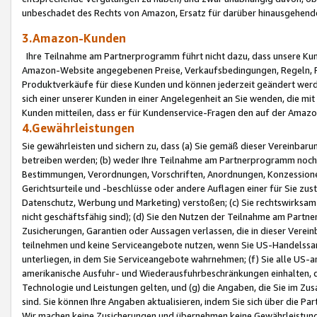
unbeschadet des Rechts von Amazon, Ersatz für darüber hinausgehen
3.Amazon-Kunden
Ihre Teilnahme am Partnerprogramm führt nicht dazu, dass unsere Kun
Amazon-Website angegebenen Preise, Verkaufsbedingungen, Regeln, Ri
Produktverkäufe für diese Kunden und können jederzeit geändert werde
sich einer unserer Kunden in einer Angelegenheit an Sie wenden, die 
Kunden mitteilen, dass er für Kundenservice-Fragen den auf der Ama
4.Gewährleistungen
Sie gewährleisten und sichern zu, dass (a) Sie gemäß dieser Vereinba
betreiben werden; (b) weder Ihre Teilnahme am Partnerprogramm noch d
Bestimmungen, Verordnungen, Vorschriften, Anordnungen, Konzessionen,
Gerichtsurteile und -beschlüsse oder andere Auflagen einer für Sie zu
Datenschutz, Werbung und Marketing) verstoßen; (c) Sie rechtswirksam 
nicht geschäftsfähig sind); (d) Sie den Nutzen der Teilnahme am Partne
Zusicherungen, Garantien oder Aussagen verlassen, die in dieser Verein
teilnehmen und keine Serviceangebote nutzen, wenn Sie US-Handelssa
unterliegen, in dem Sie Serviceangebote wahrnehmen; (f) Sie alle US
amerikanische Ausfuhr- und Wiederausfuhrbeschränkungen einhalten, 
Technologie und Leistungen gelten, und (g) die Angaben, die Sie im 
sind. Sie können Ihre Angaben aktualisieren, indem Sie sich über die 
Wir machen keine Zusicherungen und übernehmen keine Gewährleistun