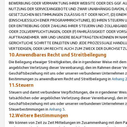
BEWERBUNG ODER VERMARKTUNG IHRER WEBSITE ODER DES GGF. AUF 
NUTZUNG DER SERVICEANGEBOTE UND ZWAR UNABHÄNGIG DAVON, O
GESETZLICHEN BESTIMMUNGEN ZULÄSSIG IST ODER NICHT, (D) EINE
(EINSCHLIESSLICH EINER PROGRAMMRICHTLINIE), (E) IHREN STEUER
DER EINTREIBUNG ODER ZAHLUNG IHRER STEUERN UND ZOLLABGAB
ODER ZOLLVERPFLICHTUNGEN, ODER (F) FAHRLÄSSIGKEIT ODER VORS
AUFTRAGNEHMER. WIR UND UNSERE BEAUFTRAGTEN KÖNNEN IM NAME
GERICHTLICHE SCHRITTE EINLEITEN UND JEDE PROZESSUALE HAND
VERTEIDIGEN, ODER UM RECHTE AUCH ZUM ZWECK DER DURCHSETZU
10.Anwendbares Recht und Streitbeilegung
Die Beilegung etwaiger Streitigkeiten, die in irgendeiner Weise mit de
angeblichen Verletzung dieser Vereinbarung), den im Rahmen dieser Ve
Geschäftsbeziehung mit uns oder unseren verbundenen Unternehmen zu
Bestimmungen zu anwendbarem Recht und Streitbeilegung in
Anhang 
11.Steuern
Steuern und damit verbundene Verpflichtungen, die in irgendeiner Wei
tatsächlichen oder angeblichen Verletzung dieser Vereinbarung), den 
Geschäftsbeziehung mit uns oder unseren verbundenen Unternehmen z
Steuerbestimmungen in
Anhang 3
.
12.Weitere Bestimmungen
Wir können von Zeit zu Zeit Mitteilungen im Zusammenhang mit dem Par