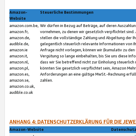
Amazon-
Steuerliche Bestimmungen
Website
amazon.com.be,
Wir dürfen in Bezug auf Beträge, auf deren Auszahlun
amazon.fr,
vornehmen, zu denen wir gesetzlich verpflichtet sind
amazon.de,
stellen die vollständige Zahlung und Abgeltung der 
audible.de,
gelegentlich steuerlich relevante Informationen von I
amazon.ie
Anfrage nicht vorlegen, können wir (kumulativ zu de
amazon.it,
Vergütung so lange einbehalten, bis Sie uns diese Inf
amazon.nl,
dass wir Sie betreffend nicht zur Einholung steuerlich 
amazon.pl,
könnten Sie gesetzlich verpflichtet sein, Amazon Meh
amazon.es,
Anforderungen an eine gültige MwSt.-Rechnung erfüllt
amazon.se,
zahlen.
amazon.co.uk,
audible.co.uk
ANHANG 4: DATENSCHUTZERKLÄRUNG FÜR DIE JEWE
Amazon-Website
Datenschutz