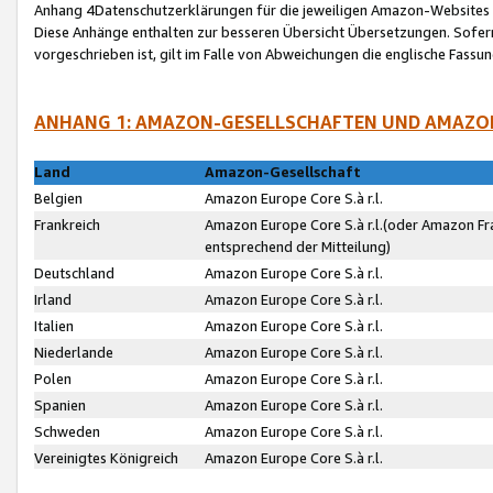
Anhang 4Datenschutzerklärungen für die jeweiligen Amazon-Websites
Diese Anhänge enthalten zur besseren Übersicht Übersetzungen. Sofe
vorgeschrieben ist, gilt im Falle von Abweichungen die englische Fass
ANHANG 1: AMAZON-GESELLSCHAFTEN UND AMAZO
Land
Amazon-Gesellschaft
Belgien
Amazon Europe Core S.à r.l.
Frankreich
Amazon Europe Core S.à r.l.(oder Amazon Fr
entsprechend der Mitteilung)
Deutschland
Amazon Europe Core S.à r.l.
Irland
Amazon Europe Core S.à r.l.
Italien
Amazon Europe Core S.à r.l.
Niederlande
Amazon Europe Core S.à r.l.
Polen
Amazon Europe Core S.à r.l.
Spanien
Amazon Europe Core S.à r.l.
Schweden
Amazon Europe Core S.à r.l.
Vereinigtes Königreich
Amazon Europe Core S.à r.l.