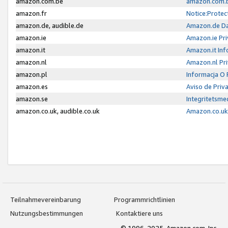
amazon.com.be
amazon.com.b
amazon.fr
Notice:Protec
amazon.de, audible.de
Amazon.de Da
amazon.ie
Amazon.ie Pri
amazon.it
Amazon.it Inf
amazon.nl
Amazon.nl Pri
amazon.pl
Informacja O
amazon.es
Aviso de Priv
amazon.se
Integritetsm
amazon.co.uk, audible.co.uk
Amazon.co.uk 
Teilnahmevereinbarung
Programmrichtlinien
Nutzungsbestimmungen
Kontaktiere uns