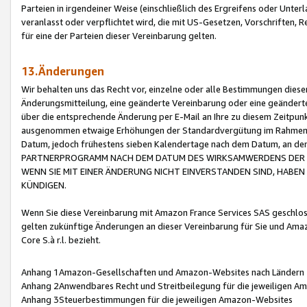
Parteien in irgendeiner Weise (einschließlich des Ergreifens oder Unt
veranlasst oder verpflichtet wird, die mit US-Gesetzen, Vorschriften,
für eine der Parteien dieser Vereinbarung gelten.
13.Änderungen
Wir behalten uns das Recht vor, einzelne oder alle Bestimmungen diese
Änderungsmitteilung, eine geänderte Vereinbarung oder eine geänderte 
über die entsprechende Änderung per E-Mail an Ihre zu diesem Zeitpun
ausgenommen etwaige Erhöhungen der Standardvergütung im Rahmen
Datum, jedoch frühestens sieben Kalendertage nach dem Datum, an de
PARTNERPROGRAMM NACH DEM DATUM DES WIRKSAMWERDENS DER Ä
WENN SIE MIT EINER ÄNDERUNG NICHT EINVERSTANDEN SIND, HABEN S
KÜNDIGEN.
Wenn Sie diese Vereinbarung mit Amazon France Services SAS geschlo
gelten zukünftige Änderungen an dieser Vereinbarung für Sie und Ama
Core S.à r.l. bezieht.
Anhang 1Amazon-Gesellschaften und Amazon-Websites nach Ländern
Anhang 2Anwendbares Recht und Streitbeilegung für die jeweiligen 
Anhang 3Steuerbestimmungen für die jeweiligen Amazon-Websites