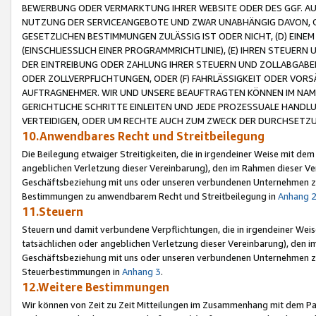
BEWERBUNG ODER VERMARKTUNG IHRER WEBSITE ODER DES GGF. AUF 
NUTZUNG DER SERVICEANGEBOTE UND ZWAR UNABHÄNGIG DAVON, O
GESETZLICHEN BESTIMMUNGEN ZULÄSSIG IST ODER NICHT, (D) EINE
(EINSCHLIESSLICH EINER PROGRAMMRICHTLINIE), (E) IHREN STEUER
DER EINTREIBUNG ODER ZAHLUNG IHRER STEUERN UND ZOLLABGAB
ODER ZOLLVERPFLICHTUNGEN, ODER (F) FAHRLÄSSIGKEIT ODER VORS
AUFTRAGNEHMER. WIR UND UNSERE BEAUFTRAGTEN KÖNNEN IM NAME
GERICHTLICHE SCHRITTE EINLEITEN UND JEDE PROZESSUALE HAND
VERTEIDIGEN, ODER UM RECHTE AUCH ZUM ZWECK DER DURCHSETZU
10.Anwendbares Recht und Streitbeilegung
Die Beilegung etwaiger Streitigkeiten, die in irgendeiner Weise mit de
angeblichen Verletzung dieser Vereinbarung), den im Rahmen dieser Ve
Geschäftsbeziehung mit uns oder unseren verbundenen Unternehmen zu
Bestimmungen zu anwendbarem Recht und Streitbeilegung in
Anhang 
11.Steuern
Steuern und damit verbundene Verpflichtungen, die in irgendeiner Wei
tatsächlichen oder angeblichen Verletzung dieser Vereinbarung), den 
Geschäftsbeziehung mit uns oder unseren verbundenen Unternehmen z
Steuerbestimmungen in
Anhang 3
.
12.Weitere Bestimmungen
Wir können von Zeit zu Zeit Mitteilungen im Zusammenhang mit dem Par