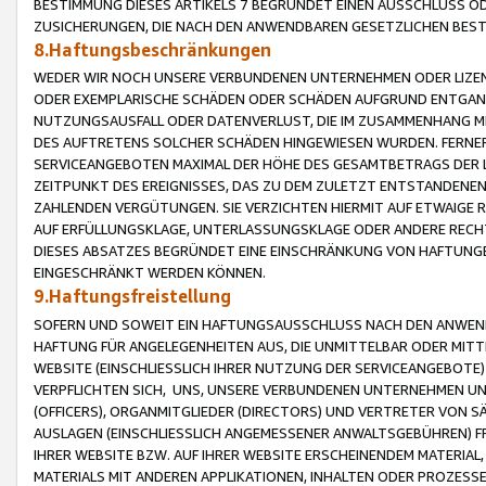
BESTIMMUNG DIESES ARTIKELS 7 BEGRÜNDET EINEN AUSSCHLUSS 
ZUSICHERUNGEN, DIE NACH DEN ANWENDBAREN GESETZLICHEN BE
8.Haftungsbeschränkungen
WEDER WIR NOCH UNSERE VERBUNDENEN UNTERNEHMEN ODER LIZEN
ODER EXEMPLARISCHE SCHÄDEN ODER SCHÄDEN AUFGRUND ENTGANG
NUTZUNGSAUSFALL ODER DATENVERLUST, DIE IM ZUSAMMENHANG MI
DES AUFTRETENS SOLCHER SCHÄDEN HINGEWIESEN WURDEN. FERN
SERVICEANGEBOTEN MAXIMAL DER HÖHE DES GESAMTBETRAGS DER 
ZEITPUNKT DES EREIGNISSES, DAS ZU DEM ZULETZT ENTSTANDENE
ZAHLENDEN VERGÜTUNGEN. SIE VERZICHTEN HIERMIT AUF ETWAIGE 
AUF ERFÜLLUNGSKLAGE, UNTERLASSUNGSKLAGE ODER ANDERE RECHT
DIESES ABSATZES BEGRÜNDET EINE EINSCHRÄNKUNG VON HAFTUNG
EINGESCHRÄNKT WERDEN KÖNNEN.
9.Haftungsfreistellung
SOFERN UND SOWEIT EIN HAFTUNGSAUSSCHLUSS NACH DEN ANWENDB
HAFTUNG FÜR ANGELEGENHEITEN AUS, DIE UNMITTELBAR ODER MITT
WEBSITE (EINSCHLIESSLICH IHRER NUTZUNG DER SERVICEANGEBOTE)
VERPFLICHTEN SICH, UNS, UNSERE VERBUNDENEN UNTERNEHMEN UN
(OFFICERS), ORGANMITGLIEDER (DIRECTORS) UND VERTRETER VON 
AUSLAGEN (EINSCHLIESSLICH ANGEMESSENER ANWALTSGEBÜHREN) FR
IHRER WEBSITE BZW. AUF IHRER WEBSITE ERSCHEINENDEM MATERIAL
MATERIALS MIT ANDEREN APPLIKATIONEN, INHALTEN ODER PROZESSE