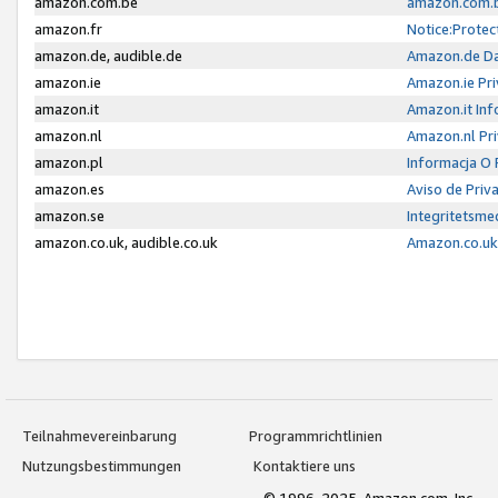
amazon.com.be
amazon.com.b
amazon.fr
Notice:Protec
amazon.de, audible.de
Amazon.de Da
amazon.ie
Amazon.ie Pri
amazon.it
Amazon.it Inf
amazon.nl
Amazon.nl Pri
amazon.pl
Informacja O
amazon.es
Aviso de Priv
amazon.se
Integritetsm
amazon.co.uk, audible.co.uk
Amazon.co.uk 
Teilnahmevereinbarung
Programmrichtlinien
Nutzungsbestimmungen
Kontaktiere uns