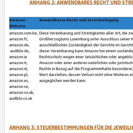
ANHANG 2: ANWENDBARES RECHT UND STRE
Amazon-
Anwendbares Recht und Streitbeilegung
Website
amazon.com.be,
Diese Vereinbarung und Streitigkeiten aller Art, die 
amazon.fr,
Großherzogtums Luxemburg unter Ausschluss seiner Kol
amazon.de,
ausschließlichen Zuständigkeit der Gerichte im Geri
audible.de,
dieser Vereinbarung kann Amazon bei einem zuständig
amazon.ie
Rechtsschutz wegen einer tatsächlichen oder angebli
amazon.it,
Amazon oder einer anderen natürlichen oder juristisc
amazon.nl,
Rechte in Bezug auf die Programminhalte besonderer,
amazon.pl,
Wert darstellen, dessen Verlust nicht ohne Weiteres e
amazon.es,
ausgeglichen werden kann.
amazon.se,
amazon.co.uk,
audible.co.uk
ANHANG 3: STEUERBESTIMMUNGEN FÜR DIE JEWEIL