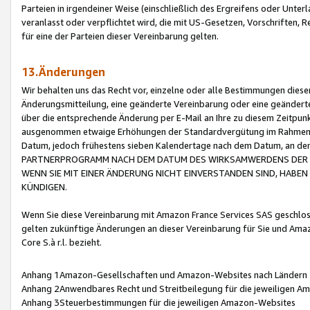
Parteien in irgendeiner Weise (einschließlich des Ergreifens oder Unt
veranlasst oder verpflichtet wird, die mit US-Gesetzen, Vorschriften,
für eine der Parteien dieser Vereinbarung gelten.
13.Änderungen
Wir behalten uns das Recht vor, einzelne oder alle Bestimmungen diese
Änderungsmitteilung, eine geänderte Vereinbarung oder eine geänderte 
über die entsprechende Änderung per E-Mail an Ihre zu diesem Zeitpun
ausgenommen etwaige Erhöhungen der Standardvergütung im Rahmen
Datum, jedoch frühestens sieben Kalendertage nach dem Datum, an de
PARTNERPROGRAMM NACH DEM DATUM DES WIRKSAMWERDENS DER Ä
WENN SIE MIT EINER ÄNDERUNG NICHT EINVERSTANDEN SIND, HABEN S
KÜNDIGEN.
Wenn Sie diese Vereinbarung mit Amazon France Services SAS geschlo
gelten zukünftige Änderungen an dieser Vereinbarung für Sie und Ama
Core S.à r.l. bezieht.
Anhang 1Amazon-Gesellschaften und Amazon-Websites nach Ländern
Anhang 2Anwendbares Recht und Streitbeilegung für die jeweiligen 
Anhang 3Steuerbestimmungen für die jeweiligen Amazon-Websites