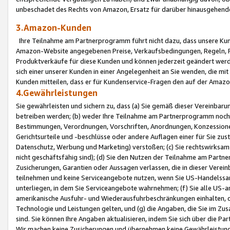
unbeschadet des Rechts von Amazon, Ersatz für darüber hinausgehen
3.Amazon-Kunden
Ihre Teilnahme am Partnerprogramm führt nicht dazu, dass unsere Kun
Amazon-Website angegebenen Preise, Verkaufsbedingungen, Regeln, Ri
Produktverkäufe für diese Kunden und können jederzeit geändert werde
sich einer unserer Kunden in einer Angelegenheit an Sie wenden, die 
Kunden mitteilen, dass er für Kundenservice-Fragen den auf der Ama
4.Gewährleistungen
Sie gewährleisten und sichern zu, dass (a) Sie gemäß dieser Vereinba
betreiben werden; (b) weder Ihre Teilnahme am Partnerprogramm noch d
Bestimmungen, Verordnungen, Vorschriften, Anordnungen, Konzessionen,
Gerichtsurteile und -beschlüsse oder andere Auflagen einer für Sie zu
Datenschutz, Werbung und Marketing) verstoßen; (c) Sie rechtswirksam 
nicht geschäftsfähig sind); (d) Sie den Nutzen der Teilnahme am Partne
Zusicherungen, Garantien oder Aussagen verlassen, die in dieser Verein
teilnehmen und keine Serviceangebote nutzen, wenn Sie US-Handelssa
unterliegen, in dem Sie Serviceangebote wahrnehmen; (f) Sie alle US
amerikanische Ausfuhr- und Wiederausfuhrbeschränkungen einhalten, 
Technologie und Leistungen gelten, und (g) die Angaben, die Sie im 
sind. Sie können Ihre Angaben aktualisieren, indem Sie sich über die 
Wir machen keine Zusicherungen und übernehmen keine Gewährleistun