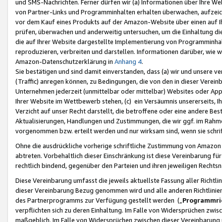
und SMS-Nachrichten. Ferner dürfen wir (a) Informationen über Ihre We
von Partner-Links und Programminhalten erhalten überwachen, aufzei
vor dem Kauf eines Produkts auf der Amazon-Website über einen auf Ih
prüfen, überwachen und anderweitig untersuchen, um die Einhaltung dies
die auf Ihrer Website dargestellte Implementierung von Programminhalt
reproduzieren, verbreiten und darstellen. Informationen darüber, wie w
Amazon-Datenschutzerklärung in
Anhang 4
.
Sie bestätigen und sind damit einverstanden, dass (a) wir und unsere 
(Traffic) anregen können, zu Bedingungen, die von den in dieser Vere
Unternehmen jederzeit (unmittelbar oder mittelbar) Websites oder Appl
Ihrer Website im Wettbewerb stehen, (c) ein Versäumnis unsererseits, I
Verzicht auf unser Recht darstellt, die betroffene oder eine andere B
Aktualisierungen, Handlungen und Zustimmungen, die wir ggf. im Rahme
vorgenommen bzw. erteilt werden und nur wirksam sind, wenn sie schri
Ohne die ausdrückliche vorherige schriftliche Zustimmung von Amazon
abtreten. Vorbehaltlich dieser Einschränkung ist diese Vereinbarung f
rechtlich bindend, gegenüber den Parteien und ihren jeweiligen Rech
Diese Vereinbarung umfasst die jeweils aktuellste Fassung aller Richtli
dieser Vereinbarung Bezug genommen wird und alle anderen Richtlinie
des Partnerprogramms zur Verfügung gestellt werden („
Programmric
verpflichten sich zu deren Einhaltung. Im Falle von Widersprüchen zwi
maßgeblich. Im Falle von Widersprüchen zwischen dieser Vereinbarun