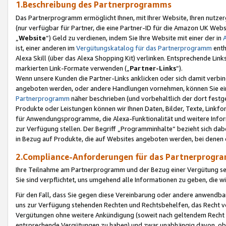
1.Beschreibung des Partnerprogramms
Das Partnerprogramm ermöglicht Ihnen, mit Ihrer Website, Ihren nutzer
(nur verfügbar für Partner, die eine Partner-ID für die Amazon UK We
„
Website
“) Geld zu verdienen, indem Sie Ihre Website mit einer der in
ist, einer anderen im
Vergütungskatalog für das Partnerprogramm
enth
Alexa Skill (über das Alexa Shopping Kit) verlinken. Entsprechende Lin
markierten Link-Formate verwenden („
Partner-Links
“).
Wenn unsere Kunden die Partner-Links anklicken oder sich damit verbi
angeboten werden, oder andere Handlungen vornehmen, können Sie eine
Partnerprogramm
näher beschrieben (und vorbehaltlich der dort festg
Produkte oder Leistungen können wir Ihnen Daten, Bilder, Texte, Linkfo
für Anwendungsprogramme, die Alexa-Funktionalität und weitere Inf
zur Verfügung stellen. Der Begriff „Programminhalte“ bezieht sich dabe
in Bezug auf Produkte, die auf Websites angeboten werden, bei denen 
2.Compliance-Anforderungen für das Partnerprog
Ihre Teilnahme am Partnerprogramm und der Bezug einer Vergütung setz
Sie sind verpflichtet, uns umgehend alle Informationen zu geben, die w
Für den Fall, dass Sie gegen diese Vereinbarung oder andere anwendba
uns zur Verfügung stehenden Rechten und Rechtsbehelfen, das Recht vo
Vergütungen ohne weitere Ankündigung (soweit nach geltendem Recht z
entsprechende Vergütungen zu haben) und zwar unabhängig davon, ob 