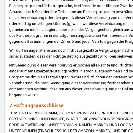
Partnerprogramm für betrügerische, irreführende oder illegale Zwecke
Amazon durch Sie oder Ihre Teilnahme am Partnerprogramm beschädig
dieser Vereinbarung oder den gemäß dieser Vereinbarung von den Vertr
oder künftig unterliegen könnte; (g) wenn wir diese Vereinbarung mit I
gemeinsam mit Ihnen agieren, bereits in der Vergangenheit, gleich aus
das Partnerprogramm in der allgemein angebotenen Form beenden. Vors
gegen die Bestimmungen der Ziffer 5 und jeder Verstoß gegen die Prog
Wir dürfen angefallene und noch nicht ausgezahlte Vergütungen nach 
sicherzustellen, dass der richtige Betrag ausgezahlt wird (beispielsw
Mit Beendigung dieser Vereinbarung erlöschen alle Rechte und Pflichte
eingeräumten Lizenzen/Nutzungsrechte; hiervon ausgenommen sind die in 
Programmrichtlinien festgelegten Rechte und Pflichten der Parteien sow
Vereinbarung, die nach Beendigung dieser Vereinbarung fortbestehen. D
entstandenen Verbindlichkeiten aus dieser Vereinbarung und der Haft
begangen wurde.
7.Haftungsausschlüsse
DAS PARTNERPROGRAMM, DIE AMAZON-WEBSITE, PRODUKTE UND DI
PARTNER-LINKS, LINKFORMATE, INHALTE, DIE ANWENDUNGSPROGR
PRODUKTWERBUNG, UNSERE DOMAIN-NAMEN, MARKEN UND LOGOS S
UNTERNEHMEN (EINSCHLIESSLICH DER AMAZON-MARKEN) UND DIE GE