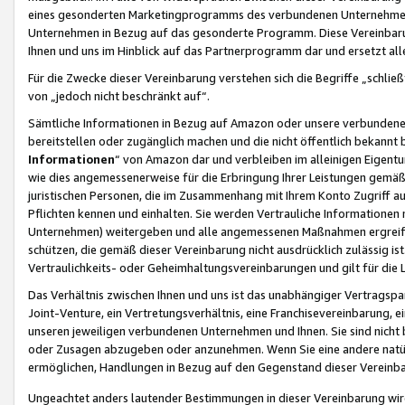
eines gesonderten Marketingprogramms des verbundenen Unternehmens
Unternehmen in Bezug auf das gesonderte Programm. Diese Vereinbarung
Ihnen und uns im Hinblick auf das Partnerprogramm dar und ersetzt al
Für die Zwecke dieser Vereinbarung verstehen sich die Begriffe „schließ
von „jedoch nicht beschränkt auf“.
Sämtliche Informationen in Bezug auf Amazon oder unsere verbunde
bereitstellen oder zugänglich machen und die nicht öffentlich bekannt bz
Informationen
“ von Amazon dar und verbleiben im alleinigen Eigent
wie dies angemessenerweise für die Erbringung Ihrer Leistungen gemäß d
juristischen Personen, die im Zusammenhang mit Ihrem Konto Zugriff au
Pflichten kennen und einhalten. Sie werden Vertrauliche Informationen 
Unternehmen) weitergeben und alle angemessenen Maßnahmen ergreifen
schützen, die gemäß dieser Vereinbarung nicht ausdrücklich zulässig is
Vertraulichkeits- oder Geheimhaltungsvereinbarungen und gilt für die
Das Verhältnis zwischen Ihnen und uns ist das unabhängiger Vertragspa
Joint-Venture, ein Vertretungsverhältnis, eine Franchisevereinbarung, 
unseren jeweiligen verbundenen Unternehmen und Ihnen. Sie sind ni
oder Zusagen abzugeben oder anzunehmen. Wenn Sie eine andere natürli
ermöglichen, Handlungen in Bezug auf den Gegenstand dieser Vereinbar
Ungeachtet anders lautender Bestimmungen in dieser Vereinbarung wird