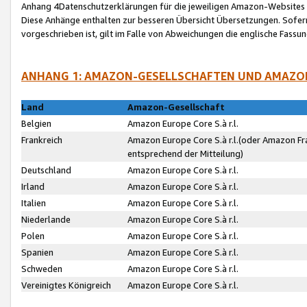
Anhang 4Datenschutzerklärungen für die jeweiligen Amazon-Websites
Diese Anhänge enthalten zur besseren Übersicht Übersetzungen. Sofe
vorgeschrieben ist, gilt im Falle von Abweichungen die englische Fass
ANHANG 1: AMAZON-GESELLSCHAFTEN UND AMAZO
Land
Amazon-Gesellschaft
Belgien
Amazon Europe Core S.à r.l.
Frankreich
Amazon Europe Core S.à r.l.(oder Amazon Fr
entsprechend der Mitteilung)
Deutschland
Amazon Europe Core S.à r.l.
Irland
Amazon Europe Core S.à r.l.
Italien
Amazon Europe Core S.à r.l.
Niederlande
Amazon Europe Core S.à r.l.
Polen
Amazon Europe Core S.à r.l.
Spanien
Amazon Europe Core S.à r.l.
Schweden
Amazon Europe Core S.à r.l.
Vereinigtes Königreich
Amazon Europe Core S.à r.l.