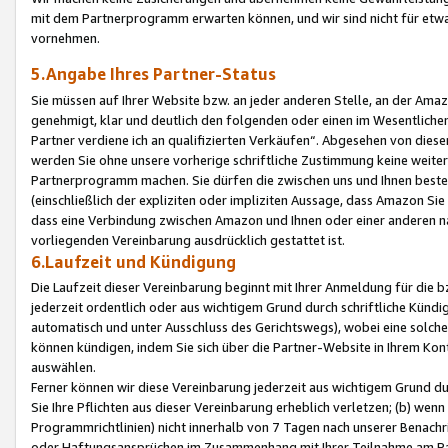
mit dem Partnerprogramm erwarten können, und wir sind nicht für etwa
vornehmen.
5.Angabe Ihres Partner-Status
Sie müssen auf Ihrer Website bzw. an jeder anderen Stelle, an der Am
genehmigt, klar und deutlich den folgenden oder einen im Wesentlichen
Partner verdiene ich an qualifizierten Verkäufen“. Abgesehen von die
werden Sie ohne unsere vorherige schriftliche Zustimmung keine weite
Partnerprogramm machen. Sie dürfen die zwischen uns und Ihnen best
(einschließlich der expliziten oder impliziten Aussage, dass Amazon Si
dass eine Verbindung zwischen Amazon und Ihnen oder einer anderen natü
vorliegenden Vereinbarung ausdrücklich gestattet ist.
6.Laufzeit und Kündigung
Die Laufzeit dieser Vereinbarung beginnt mit Ihrer Anmeldung für die 
jederzeit ordentlich oder aus wichtigem Grund durch schriftliche Kündi
automatisch und unter Ausschluss des Gerichtswegs), wobei eine solch
können kündigen, indem Sie sich über die Partner-Website in Ihrem Ko
auswählen.
Ferner können wir diese Vereinbarung jederzeit aus wichtigem Grund dur
Sie Ihre Pflichten aus dieser Vereinbarung erheblich verletzen; (b) wen
Programmrichtlinien) nicht innerhalb von 7 Tagen nach unserer Benachr
oder Haftungsansprüchen im Zusammenhang mit Ihrer Teilnahme am Pa