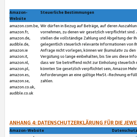
Amazon-
Steuerliche Bestimmungen
Website
amazon.com.be,
Wir dürfen in Bezug auf Beträge, auf deren Auszahlun
amazon.fr,
vornehmen, zu denen wir gesetzlich verpflichtet sind
amazon.de,
stellen die vollständige Zahlung und Abgeltung der 
audible.de,
gelegentlich steuerlich relevante Informationen von I
amazon.ie
Anfrage nicht vorlegen, können wir (kumulativ zu de
amazon.it,
Vergütung so lange einbehalten, bis Sie uns diese Inf
amazon.nl,
dass wir Sie betreffend nicht zur Einholung steuerlich 
amazon.pl,
könnten Sie gesetzlich verpflichtet sein, Amazon Meh
amazon.es,
Anforderungen an eine gültige MwSt.-Rechnung erfüllt
amazon.se,
zahlen.
amazon.co.uk,
audible.co.uk
ANHANG 4: DATENSCHUTZERKLÄRUNG FÜR DIE JEWE
Amazon-Website
Datenschutz