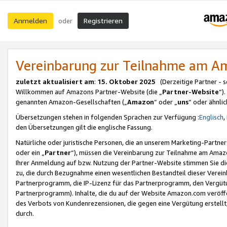
Anmelden
Registrieren
oder
Vereinbarung zur Teilnahme am 
zuletzt aktualisiert am
:
15. Oktober 2025
(Derzeitige Partner - 
Willkommen auf Amazons Partner-Website (die „
Partner-Website
“)
genannten Amazon-Gesellschaften („
Amazon
“ oder „
uns
“ oder ähnli
Übersetzungen stehen in folgenden Sprachen zur Verfügung :
Englisch
,
den Übersetzungen gilt die englische Fassung.
Natürliche oder juristische Personen, die an unserem Marketing-Partn
oder ein „
Partner
“), müssen die Vereinbarung zur Teilnahme am Ama
Ihrer Anmeldung auf bzw. Nutzung der Partner-Website stimmen Sie die
zu, die durch Bezugnahme einen wesentlichen Bestandteil dieser Verei
Partnerprogramm, die IP-Lizenz für das Partnerprogramm, den Vergütu
Partnerprogramm). Inhalte, die du auf der Website Amazon.com veröffe
des Verbots von Kundenrezensionen, die gegen eine Vergütung erstellt, 
durch.