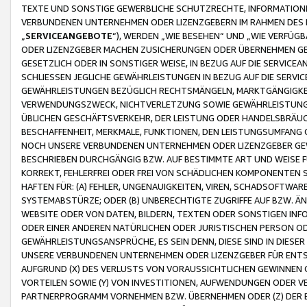
TEXTE UND SONSTIGE GEWERBLICHE SCHUTZRECHTE, INFORMATIONE
VERBUNDENEN UNTERNEHMEN ODER LIZENZGEBERN IM RAHMEN DES
„
SERVICEANGEBOTE
“), WERDEN „WIE BESEHEN“ UND „WIE VERFÜ
ODER LIZENZGEBER MACHEN ZUSICHERUNGEN ODER ÜBERNEHMEN GEW
GESETZLICH ODER IN SONSTIGER WEISE, IN BEZUG AUF DIE SERVI
SCHLIESSEN JEGLICHE GEWÄHRLEISTUNGEN IN BEZUG AUF DIE SERVI
GEWÄHRLEISTUNGEN BEZÜGLICH RECHTSMÄNGELN, MARKTGÄNGIGKEIT
VERWENDUNGSZWECK, NICHTVERLETZUNG SOWIE GEWÄHRLEISTUNGEN 
ÜBLICHEN GESCHÄFTSVERKEHR, DER LEISTUNG ODER HANDELSBRÄUCH
BESCHAFFENHEIT, MERKMALE, FUNKTIONEN, DEN LEISTUNGSUMFANG 
NOCH UNSERE VERBUNDENEN UNTERNEHMEN ODER LIZENZGEBER GEWÄ
BESCHRIEBEN DURCHGÄNGIG BZW. AUF BESTIMMTE ART UND WEISE
KORREKT, FEHLERFREI ODER FREI VON SCHÄDLICHEN KOMPONENTEN
HAFTEN FÜR: (A) FEHLER, UNGENAUIGKEITEN, VIREN, SCHADSOFTW
SYSTEMABSTÜRZE; ODER (B) UNBERECHTIGTE ZUGRIFFE AUF BZW. 
WEBSITE ODER VON DATEN, BILDERN, TEXTEN ODER SONSTIGEN INF
ODER EINER ANDEREN NATÜRLICHEN ODER JURISTISCHEN PERSON OD
GEWÄHRLEISTUNGSANSPRÜCHE, ES SEIN DENN, DIESE SIND IN DIES
UNSERE VERBUNDENEN UNTERNEHMEN ODER LIZENZGEBER FÜR EN
AUFGRUND (X) DES VERLUSTS VON VORAUSSICHTLICHEN GEWINNEN
VORTEILEN SOWIE (Y) VON INVESTITIONEN, AUFWENDUNGEN ODER VE
PARTNERPROGRAMM VORNEHMEN BZW. ÜBERNEHMEN ODER (Z) DER 