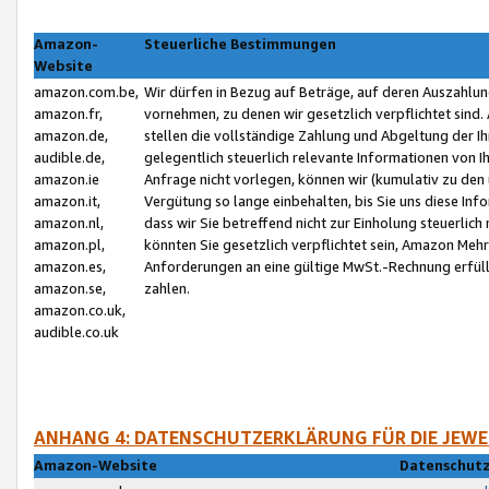
Amazon-
Steuerliche Bestimmungen
Website
amazon.com.be,
Wir dürfen in Bezug auf Beträge, auf deren Auszahlun
amazon.fr,
vornehmen, zu denen wir gesetzlich verpflichtet sind
amazon.de,
stellen die vollständige Zahlung und Abgeltung der 
audible.de,
gelegentlich steuerlich relevante Informationen von I
amazon.ie
Anfrage nicht vorlegen, können wir (kumulativ zu de
amazon.it,
Vergütung so lange einbehalten, bis Sie uns diese Inf
amazon.nl,
dass wir Sie betreffend nicht zur Einholung steuerlich 
amazon.pl,
könnten Sie gesetzlich verpflichtet sein, Amazon Meh
amazon.es,
Anforderungen an eine gültige MwSt.-Rechnung erfüllt
amazon.se,
zahlen.
amazon.co.uk,
audible.co.uk
ANHANG 4: DATENSCHUTZERKLÄRUNG FÜR DIE JEWE
Amazon-Website
Datenschutz