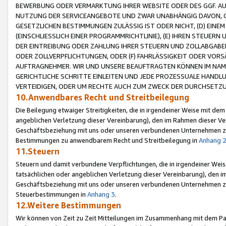
BEWERBUNG ODER VERMARKTUNG IHRER WEBSITE ODER DES GGF. AUF 
NUTZUNG DER SERVICEANGEBOTE UND ZWAR UNABHÄNGIG DAVON, O
GESETZLICHEN BESTIMMUNGEN ZULÄSSIG IST ODER NICHT, (D) EINE
(EINSCHLIESSLICH EINER PROGRAMMRICHTLINIE), (E) IHREN STEUER
DER EINTREIBUNG ODER ZAHLUNG IHRER STEUERN UND ZOLLABGAB
ODER ZOLLVERPFLICHTUNGEN, ODER (F) FAHRLÄSSIGKEIT ODER VORS
AUFTRAGNEHMER. WIR UND UNSERE BEAUFTRAGTEN KÖNNEN IM NAME
GERICHTLICHE SCHRITTE EINLEITEN UND JEDE PROZESSUALE HAND
VERTEIDIGEN, ODER UM RECHTE AUCH ZUM ZWECK DER DURCHSETZU
10.Anwendbares Recht und Streitbeilegung
Die Beilegung etwaiger Streitigkeiten, die in irgendeiner Weise mit de
angeblichen Verletzung dieser Vereinbarung), den im Rahmen dieser Ve
Geschäftsbeziehung mit uns oder unseren verbundenen Unternehmen zu
Bestimmungen zu anwendbarem Recht und Streitbeilegung in
Anhang 
11.Steuern
Steuern und damit verbundene Verpflichtungen, die in irgendeiner Wei
tatsächlichen oder angeblichen Verletzung dieser Vereinbarung), den 
Geschäftsbeziehung mit uns oder unseren verbundenen Unternehmen z
Steuerbestimmungen in
Anhang 3
.
12.Weitere Bestimmungen
Wir können von Zeit zu Zeit Mitteilungen im Zusammenhang mit dem Par