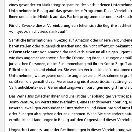
eines gesonderten Marketingprogramms des verbundenen Unternehmens
Unternehmen in Bezug auf das gesonderte Programm. Diese Vereinbarung
Ihnen und uns im Hinblick auf das Partnerprogramm dar und ersetzt al
Für die Zwecke dieser Vereinbarung verstehen sich die Begriffe „schließ
von „jedoch nicht beschränkt auf“.
Sämtliche Informationen in Bezug auf Amazon oder unsere verbunde
bereitstellen oder zugänglich machen und die nicht öffentlich bekannt bz
Informationen
“ von Amazon dar und verbleiben im alleinigen Eigent
wie dies angemessenerweise für die Erbringung Ihrer Leistungen gemäß d
juristischen Personen, die im Zusammenhang mit Ihrem Konto Zugriff au
Pflichten kennen und einhalten. Sie werden Vertrauliche Informationen 
Unternehmen) weitergeben und alle angemessenen Maßnahmen ergreifen
schützen, die gemäß dieser Vereinbarung nicht ausdrücklich zulässig is
Vertraulichkeits- oder Geheimhaltungsvereinbarungen und gilt für die
Das Verhältnis zwischen Ihnen und uns ist das unabhängiger Vertragspa
Joint-Venture, ein Vertretungsverhältnis, eine Franchisevereinbarung, 
unseren jeweiligen verbundenen Unternehmen und Ihnen. Sie sind ni
oder Zusagen abzugeben oder anzunehmen. Wenn Sie eine andere natürli
ermöglichen, Handlungen in Bezug auf den Gegenstand dieser Vereinbar
Ungeachtet anders lautender Bestimmungen in dieser Vereinbarung wird