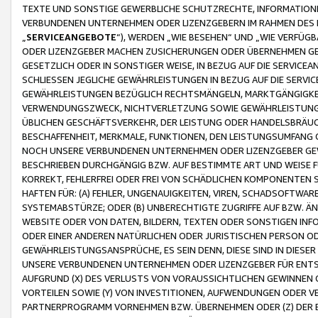
TEXTE UND SONSTIGE GEWERBLICHE SCHUTZRECHTE, INFORMATIONE
VERBUNDENEN UNTERNEHMEN ODER LIZENZGEBERN IM RAHMEN DES
„
SERVICEANGEBOTE
“), WERDEN „WIE BESEHEN“ UND „WIE VERFÜ
ODER LIZENZGEBER MACHEN ZUSICHERUNGEN ODER ÜBERNEHMEN GEW
GESETZLICH ODER IN SONSTIGER WEISE, IN BEZUG AUF DIE SERVI
SCHLIESSEN JEGLICHE GEWÄHRLEISTUNGEN IN BEZUG AUF DIE SERVI
GEWÄHRLEISTUNGEN BEZÜGLICH RECHTSMÄNGELN, MARKTGÄNGIGKEIT
VERWENDUNGSZWECK, NICHTVERLETZUNG SOWIE GEWÄHRLEISTUNGEN 
ÜBLICHEN GESCHÄFTSVERKEHR, DER LEISTUNG ODER HANDELSBRÄUCH
BESCHAFFENHEIT, MERKMALE, FUNKTIONEN, DEN LEISTUNGSUMFANG 
NOCH UNSERE VERBUNDENEN UNTERNEHMEN ODER LIZENZGEBER GEWÄ
BESCHRIEBEN DURCHGÄNGIG BZW. AUF BESTIMMTE ART UND WEISE
KORREKT, FEHLERFREI ODER FREI VON SCHÄDLICHEN KOMPONENTEN
HAFTEN FÜR: (A) FEHLER, UNGENAUIGKEITEN, VIREN, SCHADSOFTW
SYSTEMABSTÜRZE; ODER (B) UNBERECHTIGTE ZUGRIFFE AUF BZW. 
WEBSITE ODER VON DATEN, BILDERN, TEXTEN ODER SONSTIGEN INF
ODER EINER ANDEREN NATÜRLICHEN ODER JURISTISCHEN PERSON OD
GEWÄHRLEISTUNGSANSPRÜCHE, ES SEIN DENN, DIESE SIND IN DIES
UNSERE VERBUNDENEN UNTERNEHMEN ODER LIZENZGEBER FÜR EN
AUFGRUND (X) DES VERLUSTS VON VORAUSSICHTLICHEN GEWINNEN
VORTEILEN SOWIE (Y) VON INVESTITIONEN, AUFWENDUNGEN ODER VE
PARTNERPROGRAMM VORNEHMEN BZW. ÜBERNEHMEN ODER (Z) DER 