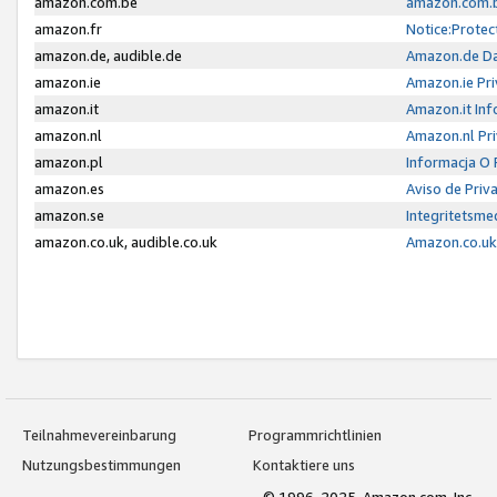
amazon.com.be
amazon.com.b
amazon.fr
Notice:Protec
amazon.de, audible.de
Amazon.de Da
amazon.ie
Amazon.ie Pri
amazon.it
Amazon.it Inf
amazon.nl
Amazon.nl Pri
amazon.pl
Informacja O
amazon.es
Aviso de Priv
amazon.se
Integritetsm
amazon.co.uk, audible.co.uk
Amazon.co.uk 
Teilnahmevereinbarung
Programmrichtlinien
Nutzungsbestimmungen
Kontaktiere uns