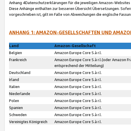
Anhang 4Datenschutzerklärungen für die jeweiligen Amazon-Websites
Diese Anhänge enthalten zur besseren Übersicht Übersetzungen. Sofe
vorgeschrieben ist, gilt im Falle von Abweichungen die englische Fass
ANHANG 1: AMAZON-GESELLSCHAFTEN UND AMAZO
Land
Amazon-Gesellschaft
Belgien
Amazon Europe Core S.à r.l.
Frankreich
Amazon Europe Core S.à r.l.(oder Amazon Fr
entsprechend der Mitteilung)
Deutschland
Amazon Europe Core S.à r.l.
Irland
Amazon Europe Core S.à r.l.
Italien
Amazon Europe Core S.à r.l.
Niederlande
Amazon Europe Core S.à r.l.
Polen
Amazon Europe Core S.à r.l.
Spanien
Amazon Europe Core S.à r.l.
Schweden
Amazon Europe Core S.à r.l.
Vereinigtes Königreich
Amazon Europe Core S.à r.l.