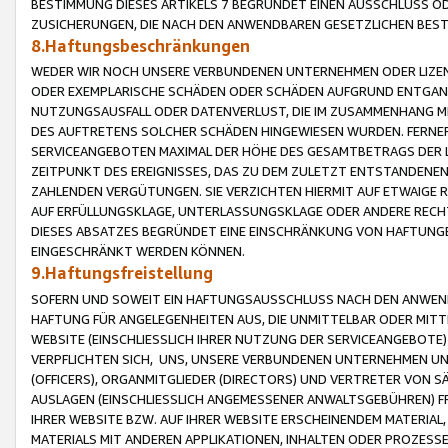
BESTIMMUNG DIESES ARTIKELS 7 BEGRÜNDET EINEN AUSSCHLUSS 
ZUSICHERUNGEN, DIE NACH DEN ANWENDBAREN GESETZLICHEN BE
8.Haftungsbeschränkungen
WEDER WIR NOCH UNSERE VERBUNDENEN UNTERNEHMEN ODER LIZEN
ODER EXEMPLARISCHE SCHÄDEN ODER SCHÄDEN AUFGRUND ENTGANG
NUTZUNGSAUSFALL ODER DATENVERLUST, DIE IM ZUSAMMENHANG MI
DES AUFTRETENS SOLCHER SCHÄDEN HINGEWIESEN WURDEN. FERN
SERVICEANGEBOTEN MAXIMAL DER HÖHE DES GESAMTBETRAGS DER 
ZEITPUNKT DES EREIGNISSES, DAS ZU DEM ZULETZT ENTSTANDENE
ZAHLENDEN VERGÜTUNGEN. SIE VERZICHTEN HIERMIT AUF ETWAIGE 
AUF ERFÜLLUNGSKLAGE, UNTERLASSUNGSKLAGE ODER ANDERE RECHT
DIESES ABSATZES BEGRÜNDET EINE EINSCHRÄNKUNG VON HAFTUNG
EINGESCHRÄNKT WERDEN KÖNNEN.
9.Haftungsfreistellung
SOFERN UND SOWEIT EIN HAFTUNGSAUSSCHLUSS NACH DEN ANWENDB
HAFTUNG FÜR ANGELEGENHEITEN AUS, DIE UNMITTELBAR ODER MITT
WEBSITE (EINSCHLIESSLICH IHRER NUTZUNG DER SERVICEANGEBOTE)
VERPFLICHTEN SICH, UNS, UNSERE VERBUNDENEN UNTERNEHMEN UN
(OFFICERS), ORGANMITGLIEDER (DIRECTORS) UND VERTRETER VON 
AUSLAGEN (EINSCHLIESSLICH ANGEMESSENER ANWALTSGEBÜHREN) FR
IHRER WEBSITE BZW. AUF IHRER WEBSITE ERSCHEINENDEM MATERIAL
MATERIALS MIT ANDEREN APPLIKATIONEN, INHALTEN ODER PROZESSE