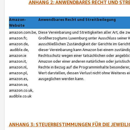
ANHANG 2: ANWENDBARES RECHT UND STRE
Amazon-
Anwendbares Recht und Streitbeilegung
Website
amazon.com.be,
Diese Vereinbarung und Streitigkeiten aller Art, die 
amazon.fr,
Großherzogtums Luxemburg unter Ausschluss seiner Kol
amazon.de,
ausschließlichen Zuständigkeit der Gerichte im Geri
audible.de,
dieser Vereinbarung kann Amazon bei einem zuständig
amazon.ie
Rechtsschutz wegen einer tatsächlichen oder angebli
amazon.it,
Amazon oder einer anderen natürlichen oder juristisc
amazon.nl,
Rechte in Bezug auf die Programminhalte besonderer,
amazon.pl,
Wert darstellen, dessen Verlust nicht ohne Weiteres e
amazon.es,
ausgeglichen werden kann.
amazon.se,
amazon.co.uk,
audible.co.uk
ANHANG 3: STEUERBESTIMMUNGEN FÜR DIE JEWEIL