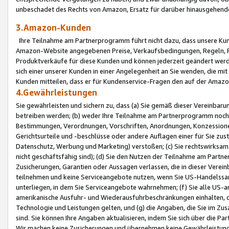
unbeschadet des Rechts von Amazon, Ersatz für darüber hinausgehen
3.Amazon-Kunden
Ihre Teilnahme am Partnerprogramm führt nicht dazu, dass unsere Kun
Amazon-Website angegebenen Preise, Verkaufsbedingungen, Regeln, Ri
Produktverkäufe für diese Kunden und können jederzeit geändert werde
sich einer unserer Kunden in einer Angelegenheit an Sie wenden, die 
Kunden mitteilen, dass er für Kundenservice-Fragen den auf der Ama
4.Gewährleistungen
Sie gewährleisten und sichern zu, dass (a) Sie gemäß dieser Vereinba
betreiben werden; (b) weder Ihre Teilnahme am Partnerprogramm noch d
Bestimmungen, Verordnungen, Vorschriften, Anordnungen, Konzessionen,
Gerichtsurteile und -beschlüsse oder andere Auflagen einer für Sie zu
Datenschutz, Werbung und Marketing) verstoßen; (c) Sie rechtswirksam 
nicht geschäftsfähig sind); (d) Sie den Nutzen der Teilnahme am Partne
Zusicherungen, Garantien oder Aussagen verlassen, die in dieser Verein
teilnehmen und keine Serviceangebote nutzen, wenn Sie US-Handelssa
unterliegen, in dem Sie Serviceangebote wahrnehmen; (f) Sie alle US
amerikanische Ausfuhr- und Wiederausfuhrbeschränkungen einhalten, 
Technologie und Leistungen gelten, und (g) die Angaben, die Sie im 
sind. Sie können Ihre Angaben aktualisieren, indem Sie sich über die 
Wir machen keine Zusicherungen und übernehmen keine Gewährleistun