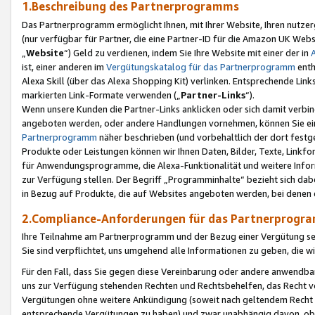
1.Beschreibung des Partnerprogramms
Das Partnerprogramm ermöglicht Ihnen, mit Ihrer Website, Ihren nutzer
(nur verfügbar für Partner, die eine Partner-ID für die Amazon UK We
„
Website
“) Geld zu verdienen, indem Sie Ihre Website mit einer der in
ist, einer anderen im
Vergütungskatalog für das Partnerprogramm
enth
Alexa Skill (über das Alexa Shopping Kit) verlinken. Entsprechende Lin
markierten Link-Formate verwenden („
Partner-Links
“).
Wenn unsere Kunden die Partner-Links anklicken oder sich damit verbi
angeboten werden, oder andere Handlungen vornehmen, können Sie eine
Partnerprogramm
näher beschrieben (und vorbehaltlich der dort festg
Produkte oder Leistungen können wir Ihnen Daten, Bilder, Texte, Linkfo
für Anwendungsprogramme, die Alexa-Funktionalität und weitere Inf
zur Verfügung stellen. Der Begriff „Programminhalte“ bezieht sich dabe
in Bezug auf Produkte, die auf Websites angeboten werden, bei denen 
2.Compliance-Anforderungen für das Partnerprog
Ihre Teilnahme am Partnerprogramm und der Bezug einer Vergütung setz
Sie sind verpflichtet, uns umgehend alle Informationen zu geben, die w
Für den Fall, dass Sie gegen diese Vereinbarung oder andere anwendba
uns zur Verfügung stehenden Rechten und Rechtsbehelfen, das Recht vo
Vergütungen ohne weitere Ankündigung (soweit nach geltendem Recht z
entsprechende Vergütungen zu haben) und zwar unabhängig davon, ob 