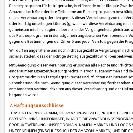
Partnerprogramm für betrügerische, irreführende oder illegale Zwecke
Amazon durch Sie oder Ihre Teilnahme am Partnerprogramm beschädig
dieser Vereinbarung oder den gemäß dieser Vereinbarung von den Vertr
oder künftig unterliegen könnte; (g) wenn wir diese Vereinbarung mit I
gemeinsam mit Ihnen agieren, bereits in der Vergangenheit, gleich aus
das Partnerprogramm in der allgemein angebotenen Form beenden. Vors
gegen die Bestimmungen der Ziffer 5 und jeder Verstoß gegen die Prog
Wir dürfen angefallene und noch nicht ausgezahlte Vergütungen nach 
sicherzustellen, dass der richtige Betrag ausgezahlt wird (beispielsw
Mit Beendigung dieser Vereinbarung erlöschen alle Rechte und Pflichte
eingeräumten Lizenzen/Nutzungsrechte; hiervon ausgenommen sind die in 
Programmrichtlinien festgelegten Rechte und Pflichten der Parteien sow
Vereinbarung, die nach Beendigung dieser Vereinbarung fortbestehen. D
entstandenen Verbindlichkeiten aus dieser Vereinbarung und der Haft
begangen wurde.
7.Haftungsausschlüsse
DAS PARTNERPROGRAMM, DIE AMAZON-WEBSITE, PRODUKTE UND DI
PARTNER-LINKS, LINKFORMATE, INHALTE, DIE ANWENDUNGSPROGR
PRODUKTWERBUNG, UNSERE DOMAIN-NAMEN, MARKEN UND LOGOS S
UNTERNEHMEN (EINSCHLIESSLICH DER AMAZON-MARKEN) UND DIE GE