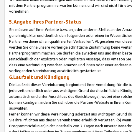
mit dem Partnerprogramm erwarten können, und wir sind nicht für etwa
vornehmen.
5.Angabe Ihres Partner-Status
Sie müssen auf Ihrer Website bzw. an jeder anderen Stelle, an der Am
genehmigt, klar und deutlich den folgenden oder einen im Wesentlichen
Partner verdiene ich an qualifizierten Verkäufen“. Abgesehen von die
werden Sie ohne unsere vorherige schriftliche Zustimmung keine weite
Partnerprogramm machen. Sie dürfen die zwischen uns und Ihnen best
(einschließlich der expliziten oder impliziten Aussage, dass Amazon Si
dass eine Verbindung zwischen Amazon und Ihnen oder einer anderen natü
vorliegenden Vereinbarung ausdrücklich gestattet ist.
6.Laufzeit und Kündigung
Die Laufzeit dieser Vereinbarung beginnt mit Ihrer Anmeldung für die 
jederzeit ordentlich oder aus wichtigem Grund durch schriftliche Kündi
automatisch und unter Ausschluss des Gerichtswegs), wobei eine solch
können kündigen, indem Sie sich über die Partner-Website in Ihrem Ko
auswählen.
Ferner können wir diese Vereinbarung jederzeit aus wichtigem Grund dur
Sie Ihre Pflichten aus dieser Vereinbarung erheblich verletzen; (b) wen
Programmrichtlinien) nicht innerhalb von 7 Tagen nach unserer Benachr
oder Haftungsansprüchen im Zusammenhang mit Ihrer Teilnahme am Pa