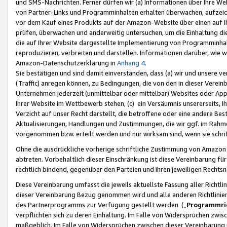
und SMS-Nachrichten. Ferner dürfen wir (a) Informationen über Ihre We
von Partner-Links und Programminhalten erhalten überwachen, aufzei
vor dem Kauf eines Produkts auf der Amazon-Website über einen auf Ih
prüfen, überwachen und anderweitig untersuchen, um die Einhaltung dies
die auf Ihrer Website dargestellte Implementierung von Programminhalt
reproduzieren, verbreiten und darstellen. Informationen darüber, wie w
Amazon-Datenschutzerklärung in
Anhang 4
.
Sie bestätigen und sind damit einverstanden, dass (a) wir und unsere 
(Traffic) anregen können, zu Bedingungen, die von den in dieser Vere
Unternehmen jederzeit (unmittelbar oder mittelbar) Websites oder Appl
Ihrer Website im Wettbewerb stehen, (c) ein Versäumnis unsererseits, I
Verzicht auf unser Recht darstellt, die betroffene oder eine andere B
Aktualisierungen, Handlungen und Zustimmungen, die wir ggf. im Rahme
vorgenommen bzw. erteilt werden und nur wirksam sind, wenn sie schri
Ohne die ausdrückliche vorherige schriftliche Zustimmung von Amazon
abtreten. Vorbehaltlich dieser Einschränkung ist diese Vereinbarung f
rechtlich bindend, gegenüber den Parteien und ihren jeweiligen Rech
Diese Vereinbarung umfasst die jeweils aktuellste Fassung aller Richtli
dieser Vereinbarung Bezug genommen wird und alle anderen Richtlinie
des Partnerprogramms zur Verfügung gestellt werden („
Programmric
verpflichten sich zu deren Einhaltung. Im Falle von Widersprüchen zwi
maßgeblich. Im Falle von Widersprüchen zwischen dieser Vereinbarun