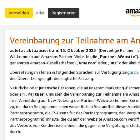
Anmelden
Registrieren
oder
Vereinbarung zur Teilnahme am 
zuletzt aktualisiert am
:
15. Oktober 2025
(Derzeitige Partner - 
Willkommen auf Amazons Partner-Website (die „
Partner-Website
“)
genannten Amazon-Gesellschaften („
Amazon
“ oder „
uns
“ oder ähnli
Übersetzungen stehen in folgenden Sprachen zur Verfügung :
Englisch
,
den Übersetzungen gilt die englische Fassung.
Natürliche oder juristische Personen, die an unserem Marketing-Partn
oder ein „
Partner
“), müssen die Vereinbarung zur Teilnahme am Ama
Ihrer Anmeldung auf bzw. Nutzung der Partner-Website stimmen Sie die
zu, die durch Bezugnahme einen wesentlichen Bestandteil dieser Verei
Partnerprogramm, die IP-Lizenz für das Partnerprogramm, den Vergütu
Partnerprogramm). Inhalte, die du auf der Website Amazon.com veröffe
des Verbots von Kundenrezensionen, die gegen eine Vergütung erstellt, 
durch.