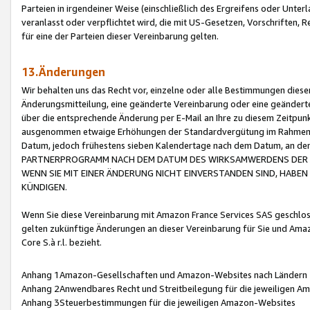
Parteien in irgendeiner Weise (einschließlich des Ergreifens oder Unt
veranlasst oder verpflichtet wird, die mit US-Gesetzen, Vorschriften,
für eine der Parteien dieser Vereinbarung gelten.
13.Änderungen
Wir behalten uns das Recht vor, einzelne oder alle Bestimmungen diese
Änderungsmitteilung, eine geänderte Vereinbarung oder eine geänderte 
über die entsprechende Änderung per E-Mail an Ihre zu diesem Zeitpun
ausgenommen etwaige Erhöhungen der Standardvergütung im Rahmen
Datum, jedoch frühestens sieben Kalendertage nach dem Datum, an de
PARTNERPROGRAMM NACH DEM DATUM DES WIRKSAMWERDENS DER Ä
WENN SIE MIT EINER ÄNDERUNG NICHT EINVERSTANDEN SIND, HABEN S
KÜNDIGEN.
Wenn Sie diese Vereinbarung mit Amazon France Services SAS geschlo
gelten zukünftige Änderungen an dieser Vereinbarung für Sie und Ama
Core S.à r.l. bezieht.
Anhang 1Amazon-Gesellschaften und Amazon-Websites nach Ländern
Anhang 2Anwendbares Recht und Streitbeilegung für die jeweiligen 
Anhang 3Steuerbestimmungen für die jeweiligen Amazon-Websites