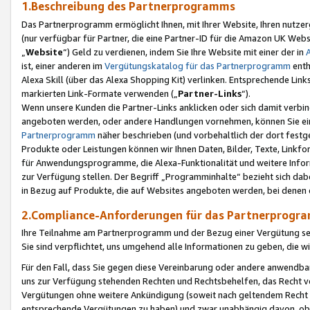
1.Beschreibung des Partnerprogramms
Das Partnerprogramm ermöglicht Ihnen, mit Ihrer Website, Ihren nutzer
(nur verfügbar für Partner, die eine Partner-ID für die Amazon UK We
„
Website
“) Geld zu verdienen, indem Sie Ihre Website mit einer der in
ist, einer anderen im
Vergütungskatalog für das Partnerprogramm
enth
Alexa Skill (über das Alexa Shopping Kit) verlinken. Entsprechende Lin
markierten Link-Formate verwenden („
Partner-Links
“).
Wenn unsere Kunden die Partner-Links anklicken oder sich damit verbi
angeboten werden, oder andere Handlungen vornehmen, können Sie eine
Partnerprogramm
näher beschrieben (und vorbehaltlich der dort festg
Produkte oder Leistungen können wir Ihnen Daten, Bilder, Texte, Linkfo
für Anwendungsprogramme, die Alexa-Funktionalität und weitere Inf
zur Verfügung stellen. Der Begriff „Programminhalte“ bezieht sich dabe
in Bezug auf Produkte, die auf Websites angeboten werden, bei denen 
2.Compliance-Anforderungen für das Partnerprog
Ihre Teilnahme am Partnerprogramm und der Bezug einer Vergütung setz
Sie sind verpflichtet, uns umgehend alle Informationen zu geben, die w
Für den Fall, dass Sie gegen diese Vereinbarung oder andere anwendba
uns zur Verfügung stehenden Rechten und Rechtsbehelfen, das Recht vo
Vergütungen ohne weitere Ankündigung (soweit nach geltendem Recht z
entsprechende Vergütungen zu haben) und zwar unabhängig davon, ob 