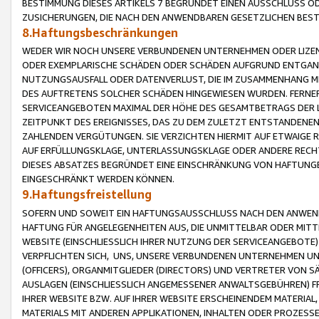
BESTIMMUNG DIESES ARTIKELS 7 BEGRÜNDET EINEN AUSSCHLUSS 
ZUSICHERUNGEN, DIE NACH DEN ANWENDBAREN GESETZLICHEN BE
8.Haftungsbeschränkungen
WEDER WIR NOCH UNSERE VERBUNDENEN UNTERNEHMEN ODER LIZEN
ODER EXEMPLARISCHE SCHÄDEN ODER SCHÄDEN AUFGRUND ENTGANG
NUTZUNGSAUSFALL ODER DATENVERLUST, DIE IM ZUSAMMENHANG MI
DES AUFTRETENS SOLCHER SCHÄDEN HINGEWIESEN WURDEN. FERN
SERVICEANGEBOTEN MAXIMAL DER HÖHE DES GESAMTBETRAGS DER 
ZEITPUNKT DES EREIGNISSES, DAS ZU DEM ZULETZT ENTSTANDENE
ZAHLENDEN VERGÜTUNGEN. SIE VERZICHTEN HIERMIT AUF ETWAIGE 
AUF ERFÜLLUNGSKLAGE, UNTERLASSUNGSKLAGE ODER ANDERE RECHT
DIESES ABSATZES BEGRÜNDET EINE EINSCHRÄNKUNG VON HAFTUNG
EINGESCHRÄNKT WERDEN KÖNNEN.
9.Haftungsfreistellung
SOFERN UND SOWEIT EIN HAFTUNGSAUSSCHLUSS NACH DEN ANWENDB
HAFTUNG FÜR ANGELEGENHEITEN AUS, DIE UNMITTELBAR ODER MITT
WEBSITE (EINSCHLIESSLICH IHRER NUTZUNG DER SERVICEANGEBOTE)
VERPFLICHTEN SICH, UNS, UNSERE VERBUNDENEN UNTERNEHMEN UN
(OFFICERS), ORGANMITGLIEDER (DIRECTORS) UND VERTRETER VON 
AUSLAGEN (EINSCHLIESSLICH ANGEMESSENER ANWALTSGEBÜHREN) FR
IHRER WEBSITE BZW. AUF IHRER WEBSITE ERSCHEINENDEM MATERIAL
MATERIALS MIT ANDEREN APPLIKATIONEN, INHALTEN ODER PROZESSE