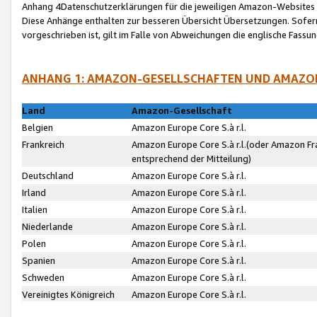
Anhang 4Datenschutzerklärungen für die jeweiligen Amazon-Websites
Diese Anhänge enthalten zur besseren Übersicht Übersetzungen. Sofe
vorgeschrieben ist, gilt im Falle von Abweichungen die englische Fass
ANHANG 1: AMAZON-GESELLSCHAFTEN UND AMAZO
Land
Amazon-Gesellschaft
Belgien
Amazon Europe Core S.à r.l.
Frankreich
Amazon Europe Core S.à r.l.(oder Amazon Fr
entsprechend der Mitteilung)
Deutschland
Amazon Europe Core S.à r.l.
Irland
Amazon Europe Core S.à r.l.
Italien
Amazon Europe Core S.à r.l.
Niederlande
Amazon Europe Core S.à r.l.
Polen
Amazon Europe Core S.à r.l.
Spanien
Amazon Europe Core S.à r.l.
Schweden
Amazon Europe Core S.à r.l.
Vereinigtes Königreich
Amazon Europe Core S.à r.l.