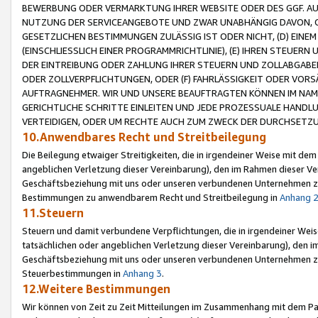
BEWERBUNG ODER VERMARKTUNG IHRER WEBSITE ODER DES GGF. AUF 
NUTZUNG DER SERVICEANGEBOTE UND ZWAR UNABHÄNGIG DAVON, O
GESETZLICHEN BESTIMMUNGEN ZULÄSSIG IST ODER NICHT, (D) EINE
(EINSCHLIESSLICH EINER PROGRAMMRICHTLINIE), (E) IHREN STEUER
DER EINTREIBUNG ODER ZAHLUNG IHRER STEUERN UND ZOLLABGAB
ODER ZOLLVERPFLICHTUNGEN, ODER (F) FAHRLÄSSIGKEIT ODER VORS
AUFTRAGNEHMER. WIR UND UNSERE BEAUFTRAGTEN KÖNNEN IM NAME
GERICHTLICHE SCHRITTE EINLEITEN UND JEDE PROZESSUALE HAND
VERTEIDIGEN, ODER UM RECHTE AUCH ZUM ZWECK DER DURCHSETZU
10.Anwendbares Recht und Streitbeilegung
Die Beilegung etwaiger Streitigkeiten, die in irgendeiner Weise mit de
angeblichen Verletzung dieser Vereinbarung), den im Rahmen dieser Ve
Geschäftsbeziehung mit uns oder unseren verbundenen Unternehmen zu
Bestimmungen zu anwendbarem Recht und Streitbeilegung in
Anhang 
11.Steuern
Steuern und damit verbundene Verpflichtungen, die in irgendeiner Wei
tatsächlichen oder angeblichen Verletzung dieser Vereinbarung), den 
Geschäftsbeziehung mit uns oder unseren verbundenen Unternehmen z
Steuerbestimmungen in
Anhang 3
.
12.Weitere Bestimmungen
Wir können von Zeit zu Zeit Mitteilungen im Zusammenhang mit dem Par