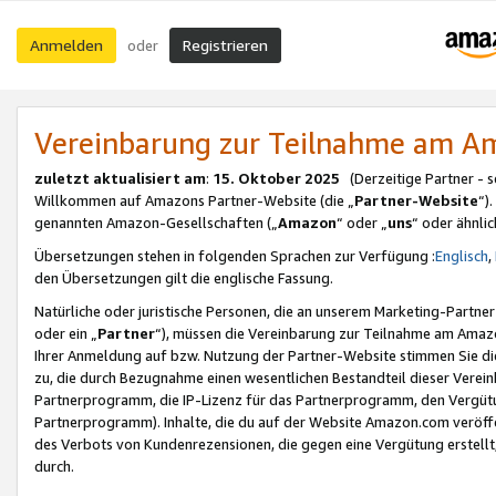
Anmelden
Registrieren
oder
Vereinbarung zur Teilnahme am 
zuletzt aktualisiert am
:
15. Oktober 2025
(Derzeitige Partner - 
Willkommen auf Amazons Partner-Website (die „
Partner-Website
“)
genannten Amazon-Gesellschaften („
Amazon
“ oder „
uns
“ oder ähnli
Übersetzungen stehen in folgenden Sprachen zur Verfügung :
Englisch
,
den Übersetzungen gilt die englische Fassung.
Natürliche oder juristische Personen, die an unserem Marketing-Partn
oder ein „
Partner
“), müssen die Vereinbarung zur Teilnahme am Ama
Ihrer Anmeldung auf bzw. Nutzung der Partner-Website stimmen Sie die
zu, die durch Bezugnahme einen wesentlichen Bestandteil dieser Verei
Partnerprogramm, die IP-Lizenz für das Partnerprogramm, den Vergütu
Partnerprogramm). Inhalte, die du auf der Website Amazon.com veröffe
des Verbots von Kundenrezensionen, die gegen eine Vergütung erstellt, 
durch.