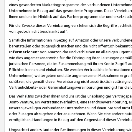
eines gesonderten Marketingprogramms des verbundenen Unternehmens
Unternehmen in Bezug auf das gesonderte Programm. Diese Vereinbarung
Ihnen und uns im Hinblick auf das Partnerprogramm dar und ersetzt al
Für die Zwecke dieser Vereinbarung verstehen sich die Begriffe „schließ
von „jedoch nicht beschränkt auf“.
Sämtliche Informationen in Bezug auf Amazon oder unsere verbunde
bereitstellen oder zugänglich machen und die nicht öffentlich bekannt bz
Informationen
“ von Amazon dar und verbleiben im alleinigen Eigent
wie dies angemessenerweise für die Erbringung Ihrer Leistungen gemäß d
juristischen Personen, die im Zusammenhang mit Ihrem Konto Zugriff au
Pflichten kennen und einhalten. Sie werden Vertrauliche Informationen 
Unternehmen) weitergeben und alle angemessenen Maßnahmen ergreifen
schützen, die gemäß dieser Vereinbarung nicht ausdrücklich zulässig is
Vertraulichkeits- oder Geheimhaltungsvereinbarungen und gilt für die
Das Verhältnis zwischen Ihnen und uns ist das unabhängiger Vertragspa
Joint-Venture, ein Vertretungsverhältnis, eine Franchisevereinbarung, 
unseren jeweiligen verbundenen Unternehmen und Ihnen. Sie sind ni
oder Zusagen abzugeben oder anzunehmen. Wenn Sie eine andere natürli
ermöglichen, Handlungen in Bezug auf den Gegenstand dieser Vereinbar
Ungeachtet anders lautender Bestimmungen in dieser Vereinbarung wird