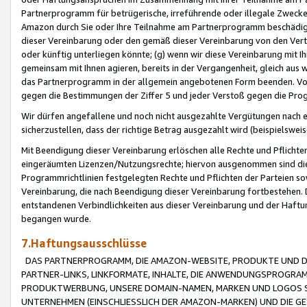
Partnerprogramm für betrügerische, irreführende oder illegale Zwecke
Amazon durch Sie oder Ihre Teilnahme am Partnerprogramm beschädig
dieser Vereinbarung oder den gemäß dieser Vereinbarung von den Vertr
oder künftig unterliegen könnte; (g) wenn wir diese Vereinbarung mit I
gemeinsam mit Ihnen agieren, bereits in der Vergangenheit, gleich aus
das Partnerprogramm in der allgemein angebotenen Form beenden. Vors
gegen die Bestimmungen der Ziffer 5 und jeder Verstoß gegen die Prog
Wir dürfen angefallene und noch nicht ausgezahlte Vergütungen nach 
sicherzustellen, dass der richtige Betrag ausgezahlt wird (beispielsw
Mit Beendigung dieser Vereinbarung erlöschen alle Rechte und Pflichte
eingeräumten Lizenzen/Nutzungsrechte; hiervon ausgenommen sind die in 
Programmrichtlinien festgelegten Rechte und Pflichten der Parteien sow
Vereinbarung, die nach Beendigung dieser Vereinbarung fortbestehen. D
entstandenen Verbindlichkeiten aus dieser Vereinbarung und der Haft
begangen wurde.
7.Haftungsausschlüsse
DAS PARTNERPROGRAMM, DIE AMAZON-WEBSITE, PRODUKTE UND DI
PARTNER-LINKS, LINKFORMATE, INHALTE, DIE ANWENDUNGSPROGR
PRODUKTWERBUNG, UNSERE DOMAIN-NAMEN, MARKEN UND LOGOS S
UNTERNEHMEN (EINSCHLIESSLICH DER AMAZON-MARKEN) UND DIE GE