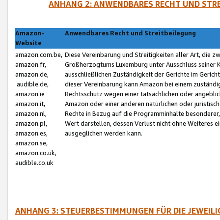
ANHANG 2: ANWENDBARES RECHT UND STRE
Amazon-
Anwendbares Recht und Streitbeilegung
Website
amazon.com.be,
Diese Vereinbarung und Streitigkeiten aller Art, die 
amazon.fr,
Großherzogtums Luxemburg unter Ausschluss seiner Kol
amazon.de,
ausschließlichen Zuständigkeit der Gerichte im Geri
audible.de,
dieser Vereinbarung kann Amazon bei einem zuständig
amazon.ie
Rechtsschutz wegen einer tatsächlichen oder angebli
amazon.it,
Amazon oder einer anderen natürlichen oder juristisc
amazon.nl,
Rechte in Bezug auf die Programminhalte besonderer,
amazon.pl,
Wert darstellen, dessen Verlust nicht ohne Weiteres e
amazon.es,
ausgeglichen werden kann.
amazon.se,
amazon.co.uk,
audible.co.uk
ANHANG 3: STEUERBESTIMMUNGEN FÜR DIE JEWEIL