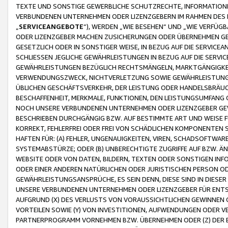
TEXTE UND SONSTIGE GEWERBLICHE SCHUTZRECHTE, INFORMATIONE
VERBUNDENEN UNTERNEHMEN ODER LIZENZGEBERN IM RAHMEN DES
„
SERVICEANGEBOTE
“), WERDEN „WIE BESEHEN“ UND „WIE VERFÜ
ODER LIZENZGEBER MACHEN ZUSICHERUNGEN ODER ÜBERNEHMEN GEW
GESETZLICH ODER IN SONSTIGER WEISE, IN BEZUG AUF DIE SERVI
SCHLIESSEN JEGLICHE GEWÄHRLEISTUNGEN IN BEZUG AUF DIE SERVI
GEWÄHRLEISTUNGEN BEZÜGLICH RECHTSMÄNGELN, MARKTGÄNGIGKEIT
VERWENDUNGSZWECK, NICHTVERLETZUNG SOWIE GEWÄHRLEISTUNGEN 
ÜBLICHEN GESCHÄFTSVERKEHR, DER LEISTUNG ODER HANDELSBRÄUCH
BESCHAFFENHEIT, MERKMALE, FUNKTIONEN, DEN LEISTUNGSUMFANG 
NOCH UNSERE VERBUNDENEN UNTERNEHMEN ODER LIZENZGEBER GEWÄ
BESCHRIEBEN DURCHGÄNGIG BZW. AUF BESTIMMTE ART UND WEISE
KORREKT, FEHLERFREI ODER FREI VON SCHÄDLICHEN KOMPONENTEN
HAFTEN FÜR: (A) FEHLER, UNGENAUIGKEITEN, VIREN, SCHADSOFTW
SYSTEMABSTÜRZE; ODER (B) UNBERECHTIGTE ZUGRIFFE AUF BZW. 
WEBSITE ODER VON DATEN, BILDERN, TEXTEN ODER SONSTIGEN INF
ODER EINER ANDEREN NATÜRLICHEN ODER JURISTISCHEN PERSON OD
GEWÄHRLEISTUNGSANSPRÜCHE, ES SEIN DENN, DIESE SIND IN DIES
UNSERE VERBUNDENEN UNTERNEHMEN ODER LIZENZGEBER FÜR EN
AUFGRUND (X) DES VERLUSTS VON VORAUSSICHTLICHEN GEWINNEN
VORTEILEN SOWIE (Y) VON INVESTITIONEN, AUFWENDUNGEN ODER VE
PARTNERPROGRAMM VORNEHMEN BZW. ÜBERNEHMEN ODER (Z) DER 