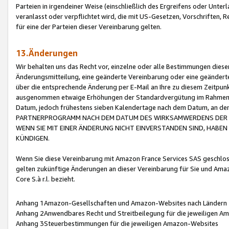
Parteien in irgendeiner Weise (einschließlich des Ergreifens oder Unt
veranlasst oder verpflichtet wird, die mit US-Gesetzen, Vorschriften,
für eine der Parteien dieser Vereinbarung gelten.
13.Änderungen
Wir behalten uns das Recht vor, einzelne oder alle Bestimmungen diese
Änderungsmitteilung, eine geänderte Vereinbarung oder eine geänderte 
über die entsprechende Änderung per E-Mail an Ihre zu diesem Zeitpun
ausgenommen etwaige Erhöhungen der Standardvergütung im Rahmen
Datum, jedoch frühestens sieben Kalendertage nach dem Datum, an de
PARTNERPROGRAMM NACH DEM DATUM DES WIRKSAMWERDENS DER Ä
WENN SIE MIT EINER ÄNDERUNG NICHT EINVERSTANDEN SIND, HABEN S
KÜNDIGEN.
Wenn Sie diese Vereinbarung mit Amazon France Services SAS geschlo
gelten zukünftige Änderungen an dieser Vereinbarung für Sie und Ama
Core S.à r.l. bezieht.
Anhang 1Amazon-Gesellschaften und Amazon-Websites nach Ländern
Anhang 2Anwendbares Recht und Streitbeilegung für die jeweiligen 
Anhang 3Steuerbestimmungen für die jeweiligen Amazon-Websites