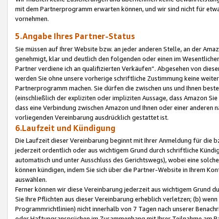
mit dem Partnerprogramm erwarten können, und wir sind nicht für etwa
vornehmen.
5.Angabe Ihres Partner-Status
Sie müssen auf Ihrer Website bzw. an jeder anderen Stelle, an der Am
genehmigt, klar und deutlich den folgenden oder einen im Wesentlichen
Partner verdiene ich an qualifizierten Verkäufen“. Abgesehen von die
werden Sie ohne unsere vorherige schriftliche Zustimmung keine weite
Partnerprogramm machen. Sie dürfen die zwischen uns und Ihnen best
(einschließlich der expliziten oder impliziten Aussage, dass Amazon Si
dass eine Verbindung zwischen Amazon und Ihnen oder einer anderen natü
vorliegenden Vereinbarung ausdrücklich gestattet ist.
6.Laufzeit und Kündigung
Die Laufzeit dieser Vereinbarung beginnt mit Ihrer Anmeldung für die 
jederzeit ordentlich oder aus wichtigem Grund durch schriftliche Kündi
automatisch und unter Ausschluss des Gerichtswegs), wobei eine solch
können kündigen, indem Sie sich über die Partner-Website in Ihrem Ko
auswählen.
Ferner können wir diese Vereinbarung jederzeit aus wichtigem Grund dur
Sie Ihre Pflichten aus dieser Vereinbarung erheblich verletzen; (b) wen
Programmrichtlinien) nicht innerhalb von 7 Tagen nach unserer Benachr
oder Haftungsansprüchen im Zusammenhang mit Ihrer Teilnahme am Pa