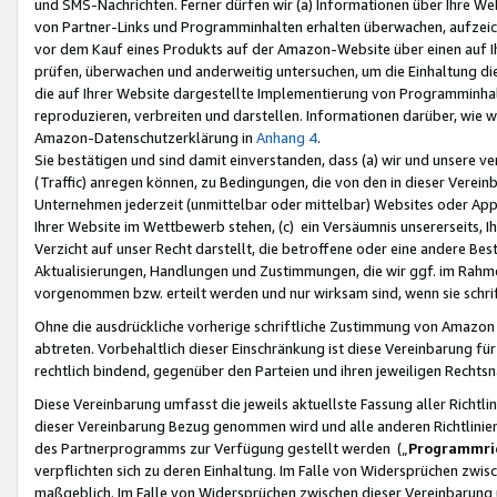
und SMS-Nachrichten. Ferner dürfen wir (a) Informationen über Ihre We
von Partner-Links und Programminhalten erhalten überwachen, aufzei
vor dem Kauf eines Produkts auf der Amazon-Website über einen auf Ih
prüfen, überwachen und anderweitig untersuchen, um die Einhaltung dies
die auf Ihrer Website dargestellte Implementierung von Programminhalt
reproduzieren, verbreiten und darstellen. Informationen darüber, wie w
Amazon-Datenschutzerklärung in
Anhang 4
.
Sie bestätigen und sind damit einverstanden, dass (a) wir und unsere 
(Traffic) anregen können, zu Bedingungen, die von den in dieser Vere
Unternehmen jederzeit (unmittelbar oder mittelbar) Websites oder Appl
Ihrer Website im Wettbewerb stehen, (c) ein Versäumnis unsererseits, I
Verzicht auf unser Recht darstellt, die betroffene oder eine andere B
Aktualisierungen, Handlungen und Zustimmungen, die wir ggf. im Rahme
vorgenommen bzw. erteilt werden und nur wirksam sind, wenn sie schri
Ohne die ausdrückliche vorherige schriftliche Zustimmung von Amazon
abtreten. Vorbehaltlich dieser Einschränkung ist diese Vereinbarung f
rechtlich bindend, gegenüber den Parteien und ihren jeweiligen Rech
Diese Vereinbarung umfasst die jeweils aktuellste Fassung aller Richtli
dieser Vereinbarung Bezug genommen wird und alle anderen Richtlinie
des Partnerprogramms zur Verfügung gestellt werden („
Programmric
verpflichten sich zu deren Einhaltung. Im Falle von Widersprüchen zwi
maßgeblich. Im Falle von Widersprüchen zwischen dieser Vereinbarun