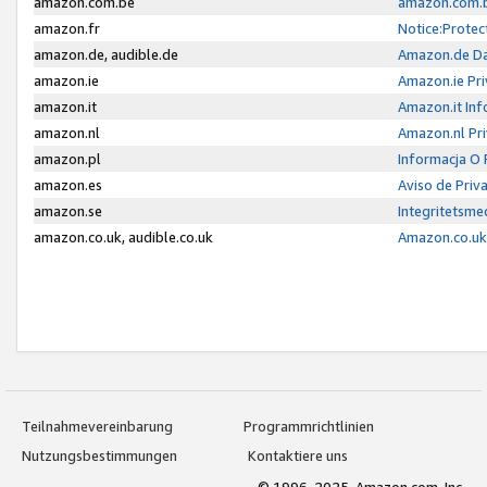
amazon.com.be
amazon.com.b
amazon.fr
Notice:Protec
amazon.de, audible.de
Amazon.de Da
amazon.ie
Amazon.ie Pri
amazon.it
Amazon.it Inf
amazon.nl
Amazon.nl Pri
amazon.pl
Informacja O
amazon.es
Aviso de Priv
amazon.se
Integritetsm
amazon.co.uk, audible.co.uk
Amazon.co.uk 
Teilnahmevereinbarung
Programmrichtlinien
Nutzungsbestimmungen
Kontaktiere uns