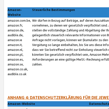
Amazon-
Steuerliche Bestimmungen
Website
amazon.com.be,
Wir dürfen in Bezug auf Beträge, auf deren Auszahlun
amazon.fr,
vornehmen, zu denen wir gesetzlich verpflichtet sind
amazon.de,
stellen die vollständige Zahlung und Abgeltung der 
audible.de,
gelegentlich steuerlich relevante Informationen von I
amazon.ie
Anfrage nicht vorlegen, können wir (kumulativ zu de
amazon.it,
Vergütung so lange einbehalten, bis Sie uns diese Inf
amazon.nl,
dass wir Sie betreffend nicht zur Einholung steuerlich 
amazon.pl,
könnten Sie gesetzlich verpflichtet sein, Amazon Meh
amazon.es,
Anforderungen an eine gültige MwSt.-Rechnung erfüllt
amazon.se,
zahlen.
amazon.co.uk,
audible.co.uk
ANHANG 4: DATENSCHUTZERKLÄRUNG FÜR DIE JEWE
Amazon-Website
Datenschutz