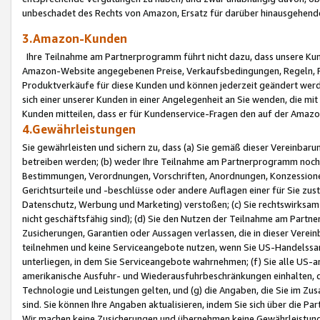
unbeschadet des Rechts von Amazon, Ersatz für darüber hinausgehen
3.Amazon-Kunden
Ihre Teilnahme am Partnerprogramm führt nicht dazu, dass unsere Kun
Amazon-Website angegebenen Preise, Verkaufsbedingungen, Regeln, Ri
Produktverkäufe für diese Kunden und können jederzeit geändert werde
sich einer unserer Kunden in einer Angelegenheit an Sie wenden, die 
Kunden mitteilen, dass er für Kundenservice-Fragen den auf der Ama
4.Gewährleistungen
Sie gewährleisten und sichern zu, dass (a) Sie gemäß dieser Vereinba
betreiben werden; (b) weder Ihre Teilnahme am Partnerprogramm noch d
Bestimmungen, Verordnungen, Vorschriften, Anordnungen, Konzessionen,
Gerichtsurteile und -beschlüsse oder andere Auflagen einer für Sie zu
Datenschutz, Werbung und Marketing) verstoßen; (c) Sie rechtswirksam 
nicht geschäftsfähig sind); (d) Sie den Nutzen der Teilnahme am Partne
Zusicherungen, Garantien oder Aussagen verlassen, die in dieser Verein
teilnehmen und keine Serviceangebote nutzen, wenn Sie US-Handelssa
unterliegen, in dem Sie Serviceangebote wahrnehmen; (f) Sie alle US
amerikanische Ausfuhr- und Wiederausfuhrbeschränkungen einhalten, 
Technologie und Leistungen gelten, und (g) die Angaben, die Sie im 
sind. Sie können Ihre Angaben aktualisieren, indem Sie sich über die 
Wir machen keine Zusicherungen und übernehmen keine Gewährleistun