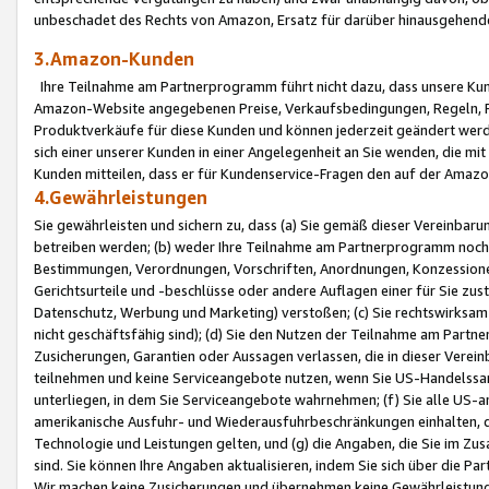
unbeschadet des Rechts von Amazon, Ersatz für darüber hinausgehen
3.Amazon-Kunden
Ihre Teilnahme am Partnerprogramm führt nicht dazu, dass unsere Kun
Amazon-Website angegebenen Preise, Verkaufsbedingungen, Regeln, Ri
Produktverkäufe für diese Kunden und können jederzeit geändert werde
sich einer unserer Kunden in einer Angelegenheit an Sie wenden, die 
Kunden mitteilen, dass er für Kundenservice-Fragen den auf der Ama
4.Gewährleistungen
Sie gewährleisten und sichern zu, dass (a) Sie gemäß dieser Vereinba
betreiben werden; (b) weder Ihre Teilnahme am Partnerprogramm noch d
Bestimmungen, Verordnungen, Vorschriften, Anordnungen, Konzessionen,
Gerichtsurteile und -beschlüsse oder andere Auflagen einer für Sie zu
Datenschutz, Werbung und Marketing) verstoßen; (c) Sie rechtswirksam 
nicht geschäftsfähig sind); (d) Sie den Nutzen der Teilnahme am Partne
Zusicherungen, Garantien oder Aussagen verlassen, die in dieser Verein
teilnehmen und keine Serviceangebote nutzen, wenn Sie US-Handelssa
unterliegen, in dem Sie Serviceangebote wahrnehmen; (f) Sie alle US
amerikanische Ausfuhr- und Wiederausfuhrbeschränkungen einhalten, 
Technologie und Leistungen gelten, und (g) die Angaben, die Sie im 
sind. Sie können Ihre Angaben aktualisieren, indem Sie sich über die 
Wir machen keine Zusicherungen und übernehmen keine Gewährleistun