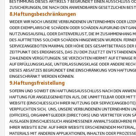
BESTIMMUNG DIESES ARTIKELS 7 BEGRÜNDET EINEN AUSSCHLUSS 
ZUSICHERUNGEN, DIE NACH DEN ANWENDBAREN GESETZLICHEN BE
8.Haftungsbeschränkungen
WEDER WIR NOCH UNSERE VERBUNDENEN UNTERNEHMEN ODER LIZEN
ODER EXEMPLARISCHE SCHÄDEN ODER SCHÄDEN AUFGRUND ENTGANG
NUTZUNGSAUSFALL ODER DATENVERLUST, DIE IM ZUSAMMENHANG MI
DES AUFTRETENS SOLCHER SCHÄDEN HINGEWIESEN WURDEN. FERN
SERVICEANGEBOTEN MAXIMAL DER HÖHE DES GESAMTBETRAGS DER 
ZEITPUNKT DES EREIGNISSES, DAS ZU DEM ZULETZT ENTSTANDENE
ZAHLENDEN VERGÜTUNGEN. SIE VERZICHTEN HIERMIT AUF ETWAIGE 
AUF ERFÜLLUNGSKLAGE, UNTERLASSUNGSKLAGE ODER ANDERE RECHT
DIESES ABSATZES BEGRÜNDET EINE EINSCHRÄNKUNG VON HAFTUNG
EINGESCHRÄNKT WERDEN KÖNNEN.
9.Haftungsfreistellung
SOFERN UND SOWEIT EIN HAFTUNGSAUSSCHLUSS NACH DEN ANWENDB
HAFTUNG FÜR ANGELEGENHEITEN AUS, DIE UNMITTELBAR ODER MITT
WEBSITE (EINSCHLIESSLICH IHRER NUTZUNG DER SERVICEANGEBOTE)
VERPFLICHTEN SICH, UNS, UNSERE VERBUNDENEN UNTERNEHMEN UN
(OFFICERS), ORGANMITGLIEDER (DIRECTORS) UND VERTRETER VON 
AUSLAGEN (EINSCHLIESSLICH ANGEMESSENER ANWALTSGEBÜHREN) FR
IHRER WEBSITE BZW. AUF IHRER WEBSITE ERSCHEINENDEM MATERIAL
MATERIALS MIT ANDEREN APPLIKATIONEN, INHALTEN ODER PROZESSE