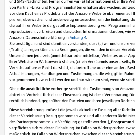
und SMS-Nachrichten. Ferner dürfen wir (a) Informationen über Ihre We
von Partner-Links und Programminhalten erhalten überwachen, aufzei
vor dem Kauf eines Produkts auf der Amazon-Website über einen auf Ih
prüfen, überwachen und anderweitig untersuchen, um die Einhaltung dies
die auf Ihrer Website dargestellte Implementierung von Programminhalt
reproduzieren, verbreiten und darstellen. Informationen darüber, wie w
Amazon-Datenschutzerklärung in
Anhang 4
.
Sie bestätigen und sind damit einverstanden, dass (a) wir und unsere 
(Traffic) anregen können, zu Bedingungen, die von den in dieser Vere
Unternehmen jederzeit (unmittelbar oder mittelbar) Websites oder Appl
Ihrer Website im Wettbewerb stehen, (c) ein Versäumnis unsererseits, I
Verzicht auf unser Recht darstellt, die betroffene oder eine andere B
Aktualisierungen, Handlungen und Zustimmungen, die wir ggf. im Rahme
vorgenommen bzw. erteilt werden und nur wirksam sind, wenn sie schri
Ohne die ausdrückliche vorherige schriftliche Zustimmung von Amazon
abtreten. Vorbehaltlich dieser Einschränkung ist diese Vereinbarung f
rechtlich bindend, gegenüber den Parteien und ihren jeweiligen Rech
Diese Vereinbarung umfasst die jeweils aktuellste Fassung aller Richtli
dieser Vereinbarung Bezug genommen wird und alle anderen Richtlinie
des Partnerprogramms zur Verfügung gestellt werden („
Programmric
verpflichten sich zu deren Einhaltung. Im Falle von Widersprüchen zwi
maßgeblich. Im Falle von Widersprüchen zwischen dieser Vereinbarun