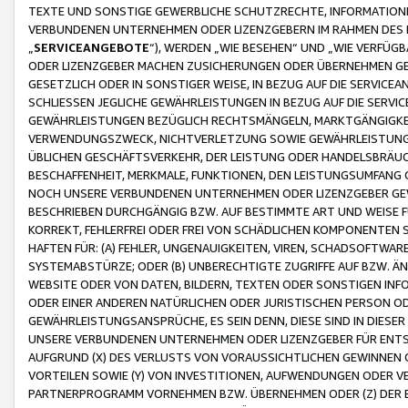
TEXTE UND SONSTIGE GEWERBLICHE SCHUTZRECHTE, INFORMATIONE
VERBUNDENEN UNTERNEHMEN ODER LIZENZGEBERN IM RAHMEN DES
„
SERVICEANGEBOTE
“), WERDEN „WIE BESEHEN“ UND „WIE VERFÜ
ODER LIZENZGEBER MACHEN ZUSICHERUNGEN ODER ÜBERNEHMEN GEW
GESETZLICH ODER IN SONSTIGER WEISE, IN BEZUG AUF DIE SERVI
SCHLIESSEN JEGLICHE GEWÄHRLEISTUNGEN IN BEZUG AUF DIE SERVI
GEWÄHRLEISTUNGEN BEZÜGLICH RECHTSMÄNGELN, MARKTGÄNGIGKEIT
VERWENDUNGSZWECK, NICHTVERLETZUNG SOWIE GEWÄHRLEISTUNGEN 
ÜBLICHEN GESCHÄFTSVERKEHR, DER LEISTUNG ODER HANDELSBRÄUCH
BESCHAFFENHEIT, MERKMALE, FUNKTIONEN, DEN LEISTUNGSUMFANG 
NOCH UNSERE VERBUNDENEN UNTERNEHMEN ODER LIZENZGEBER GEWÄ
BESCHRIEBEN DURCHGÄNGIG BZW. AUF BESTIMMTE ART UND WEISE
KORREKT, FEHLERFREI ODER FREI VON SCHÄDLICHEN KOMPONENTEN
HAFTEN FÜR: (A) FEHLER, UNGENAUIGKEITEN, VIREN, SCHADSOFTW
SYSTEMABSTÜRZE; ODER (B) UNBERECHTIGTE ZUGRIFFE AUF BZW. 
WEBSITE ODER VON DATEN, BILDERN, TEXTEN ODER SONSTIGEN INF
ODER EINER ANDEREN NATÜRLICHEN ODER JURISTISCHEN PERSON OD
GEWÄHRLEISTUNGSANSPRÜCHE, ES SEIN DENN, DIESE SIND IN DIES
UNSERE VERBUNDENEN UNTERNEHMEN ODER LIZENZGEBER FÜR EN
AUFGRUND (X) DES VERLUSTS VON VORAUSSICHTLICHEN GEWINNEN
VORTEILEN SOWIE (Y) VON INVESTITIONEN, AUFWENDUNGEN ODER VE
PARTNERPROGRAMM VORNEHMEN BZW. ÜBERNEHMEN ODER (Z) DER 