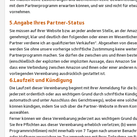
mit dem Partnerprogramm erwarten können, und wir sind nicht für etwa
vornehmen.
5.Angabe Ihres Partner-Status
Sie müssen auf Ihrer Website bzw. an jeder anderen Stelle, an der Am
genehmigt, klar und deutlich den folgenden oder einen im Wesentlichen
Partner verdiene ich an qualifizierten Verkäufen“. Abgesehen von die
werden Sie ohne unsere vorherige schriftliche Zustimmung keine weite
Partnerprogramm machen. Sie dürfen die zwischen uns und Ihnen best
(einschließlich der expliziten oder impliziten Aussage, dass Amazon Si
dass eine Verbindung zwischen Amazon und Ihnen oder einer anderen natü
vorliegenden Vereinbarung ausdrücklich gestattet ist.
6.Laufzeit und Kündigung
Die Laufzeit dieser Vereinbarung beginnt mit Ihrer Anmeldung für die 
jederzeit ordentlich oder aus wichtigem Grund durch schriftliche Kündi
automatisch und unter Ausschluss des Gerichtswegs), wobei eine solch
können kündigen, indem Sie sich über die Partner-Website in Ihrem Ko
auswählen.
Ferner können wir diese Vereinbarung jederzeit aus wichtigem Grund dur
Sie Ihre Pflichten aus dieser Vereinbarung erheblich verletzen; (b) wen
Programmrichtlinien) nicht innerhalb von 7 Tagen nach unserer Benachr
oder Haftungsansprüchen im Zusammenhang mit Ihrer Teilnahme am Pa