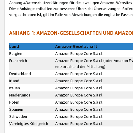
Anhang 4Datenschutzerklärungen für die jeweiligen Amazon-Websites
Diese Anhänge enthalten zur besseren Übersicht Übersetzungen. Sofe
vorgeschrieben ist, gilt im Falle von Abweichungen die englische Fass
ANHANG 1: AMAZON-GESELLSCHAFTEN UND AMAZO
Land
Amazon-Gesellschaft
Belgien
Amazon Europe Core S.à r.l.
Frankreich
Amazon Europe Core S.à r.l.(oder Amazon Fr
entsprechend der Mitteilung)
Deutschland
Amazon Europe Core S.à r.l.
Irland
Amazon Europe Core S.à r.l.
Italien
Amazon Europe Core S.à r.l.
Niederlande
Amazon Europe Core S.à r.l.
Polen
Amazon Europe Core S.à r.l.
Spanien
Amazon Europe Core S.à r.l.
Schweden
Amazon Europe Core S.à r.l.
Vereinigtes Königreich
Amazon Europe Core S.à r.l.