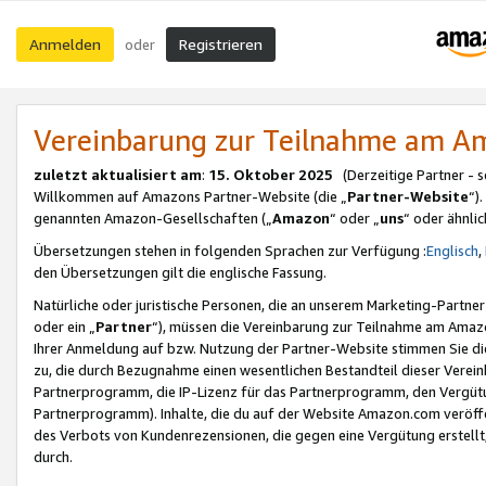
Anmelden
Registrieren
oder
Vereinbarung zur Teilnahme am 
zuletzt aktualisiert am
:
15. Oktober 2025
(Derzeitige Partner - 
Willkommen auf Amazons Partner-Website (die „
Partner-Website
“)
genannten Amazon-Gesellschaften („
Amazon
“ oder „
uns
“ oder ähnli
Übersetzungen stehen in folgenden Sprachen zur Verfügung :
Englisch
,
den Übersetzungen gilt die englische Fassung.
Natürliche oder juristische Personen, die an unserem Marketing-Partn
oder ein „
Partner
“), müssen die Vereinbarung zur Teilnahme am Ama
Ihrer Anmeldung auf bzw. Nutzung der Partner-Website stimmen Sie die
zu, die durch Bezugnahme einen wesentlichen Bestandteil dieser Verei
Partnerprogramm, die IP-Lizenz für das Partnerprogramm, den Vergütu
Partnerprogramm). Inhalte, die du auf der Website Amazon.com veröffe
des Verbots von Kundenrezensionen, die gegen eine Vergütung erstellt, 
durch.