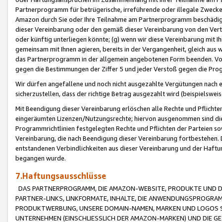
Partnerprogramm für betrügerische, irreführende oder illegale Zwecke
Amazon durch Sie oder Ihre Teilnahme am Partnerprogramm beschädig
dieser Vereinbarung oder den gemäß dieser Vereinbarung von den Vertr
oder künftig unterliegen könnte; (g) wenn wir diese Vereinbarung mit I
gemeinsam mit Ihnen agieren, bereits in der Vergangenheit, gleich aus
das Partnerprogramm in der allgemein angebotenen Form beenden. Vors
gegen die Bestimmungen der Ziffer 5 und jeder Verstoß gegen die Prog
Wir dürfen angefallene und noch nicht ausgezahlte Vergütungen nach 
sicherzustellen, dass der richtige Betrag ausgezahlt wird (beispielsw
Mit Beendigung dieser Vereinbarung erlöschen alle Rechte und Pflichte
eingeräumten Lizenzen/Nutzungsrechte; hiervon ausgenommen sind die in 
Programmrichtlinien festgelegten Rechte und Pflichten der Parteien sow
Vereinbarung, die nach Beendigung dieser Vereinbarung fortbestehen. D
entstandenen Verbindlichkeiten aus dieser Vereinbarung und der Haft
begangen wurde.
7.Haftungsausschlüsse
DAS PARTNERPROGRAMM, DIE AMAZON-WEBSITE, PRODUKTE UND DI
PARTNER-LINKS, LINKFORMATE, INHALTE, DIE ANWENDUNGSPROGR
PRODUKTWERBUNG, UNSERE DOMAIN-NAMEN, MARKEN UND LOGOS S
UNTERNEHMEN (EINSCHLIESSLICH DER AMAZON-MARKEN) UND DIE GE