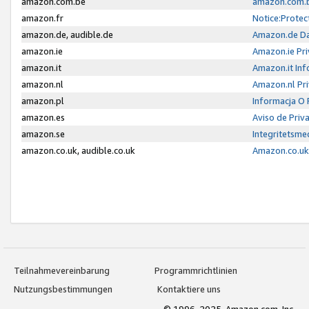
amazon.com.be
amazon.com.b
amazon.fr
Notice:Protec
amazon.de, audible.de
Amazon.de Da
amazon.ie
Amazon.ie Pri
amazon.it
Amazon.it Inf
amazon.nl
Amazon.nl Pri
amazon.pl
Informacja O
amazon.es
Aviso de Priv
amazon.se
Integritetsm
amazon.co.uk, audible.co.uk
Amazon.co.uk 
Teilnahmevereinbarung
Programmrichtlinien
Nutzungsbestimmungen
Kontaktiere uns