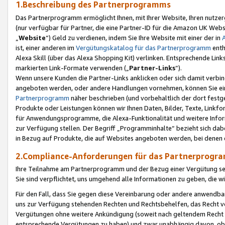
1.Beschreibung des Partnerprogramms
Das Partnerprogramm ermöglicht Ihnen, mit Ihrer Website, Ihren nutzer
(nur verfügbar für Partner, die eine Partner-ID für die Amazon UK We
„
Website
“) Geld zu verdienen, indem Sie Ihre Website mit einer der in
ist, einer anderen im
Vergütungskatalog für das Partnerprogramm
enth
Alexa Skill (über das Alexa Shopping Kit) verlinken. Entsprechende Lin
markierten Link-Formate verwenden („
Partner-Links
“).
Wenn unsere Kunden die Partner-Links anklicken oder sich damit verbi
angeboten werden, oder andere Handlungen vornehmen, können Sie eine
Partnerprogramm
näher beschrieben (und vorbehaltlich der dort festg
Produkte oder Leistungen können wir Ihnen Daten, Bilder, Texte, Linkfo
für Anwendungsprogramme, die Alexa-Funktionalität und weitere Inf
zur Verfügung stellen. Der Begriff „Programminhalte“ bezieht sich dabe
in Bezug auf Produkte, die auf Websites angeboten werden, bei denen 
2.Compliance-Anforderungen für das Partnerprog
Ihre Teilnahme am Partnerprogramm und der Bezug einer Vergütung setz
Sie sind verpflichtet, uns umgehend alle Informationen zu geben, die w
Für den Fall, dass Sie gegen diese Vereinbarung oder andere anwendba
uns zur Verfügung stehenden Rechten und Rechtsbehelfen, das Recht vo
Vergütungen ohne weitere Ankündigung (soweit nach geltendem Recht z
entsprechende Vergütungen zu haben) und zwar unabhängig davon, ob 