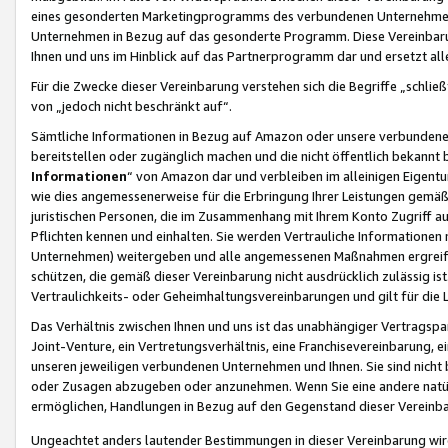
eines gesonderten Marketingprogramms des verbundenen Unternehmens
Unternehmen in Bezug auf das gesonderte Programm. Diese Vereinbarung
Ihnen und uns im Hinblick auf das Partnerprogramm dar und ersetzt al
Für die Zwecke dieser Vereinbarung verstehen sich die Begriffe „schließ
von „jedoch nicht beschränkt auf“.
Sämtliche Informationen in Bezug auf Amazon oder unsere verbunde
bereitstellen oder zugänglich machen und die nicht öffentlich bekannt bz
Informationen
“ von Amazon dar und verbleiben im alleinigen Eigent
wie dies angemessenerweise für die Erbringung Ihrer Leistungen gemäß d
juristischen Personen, die im Zusammenhang mit Ihrem Konto Zugriff au
Pflichten kennen und einhalten. Sie werden Vertrauliche Informationen 
Unternehmen) weitergeben und alle angemessenen Maßnahmen ergreifen
schützen, die gemäß dieser Vereinbarung nicht ausdrücklich zulässig is
Vertraulichkeits- oder Geheimhaltungsvereinbarungen und gilt für die
Das Verhältnis zwischen Ihnen und uns ist das unabhängiger Vertragspa
Joint-Venture, ein Vertretungsverhältnis, eine Franchisevereinbarung, 
unseren jeweiligen verbundenen Unternehmen und Ihnen. Sie sind ni
oder Zusagen abzugeben oder anzunehmen. Wenn Sie eine andere natürli
ermöglichen, Handlungen in Bezug auf den Gegenstand dieser Vereinbar
Ungeachtet anders lautender Bestimmungen in dieser Vereinbarung wird