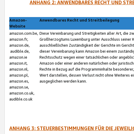
ANHANG 2: ANWENDBARES RECHT UND STRE
Amazon-
Anwendbares Recht und Streitbeilegung
Website
amazon.com.be,
Diese Vereinbarung und Streitigkeiten aller Art, die 
amazon.fr,
Großherzogtums Luxemburg unter Ausschluss seiner Kol
amazon.de,
ausschließlichen Zuständigkeit der Gerichte im Geri
audible.de,
dieser Vereinbarung kann Amazon bei einem zuständig
amazon.ie
Rechtsschutz wegen einer tatsächlichen oder angebli
amazon.it,
Amazon oder einer anderen natürlichen oder juristisc
amazon.nl,
Rechte in Bezug auf die Programminhalte besonderer,
amazon.pl,
Wert darstellen, dessen Verlust nicht ohne Weiteres e
amazon.es,
ausgeglichen werden kann.
amazon.se,
amazon.co.uk,
audible.co.uk
ANHANG 3: STEUERBESTIMMUNGEN FÜR DIE JEWEIL