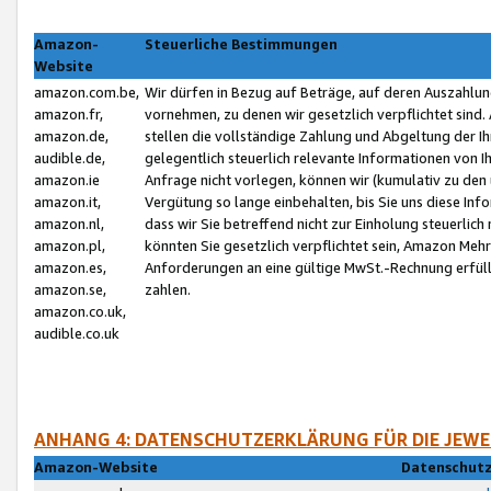
Amazon-
Steuerliche Bestimmungen
Website
amazon.com.be,
Wir dürfen in Bezug auf Beträge, auf deren Auszahlun
amazon.fr,
vornehmen, zu denen wir gesetzlich verpflichtet sind
amazon.de,
stellen die vollständige Zahlung und Abgeltung der 
audible.de,
gelegentlich steuerlich relevante Informationen von I
amazon.ie
Anfrage nicht vorlegen, können wir (kumulativ zu de
amazon.it,
Vergütung so lange einbehalten, bis Sie uns diese Inf
amazon.nl,
dass wir Sie betreffend nicht zur Einholung steuerlich 
amazon.pl,
könnten Sie gesetzlich verpflichtet sein, Amazon Meh
amazon.es,
Anforderungen an eine gültige MwSt.-Rechnung erfüllt
amazon.se,
zahlen.
amazon.co.uk,
audible.co.uk
ANHANG 4: DATENSCHUTZERKLÄRUNG FÜR DIE JEWE
Amazon-Website
Datenschutz