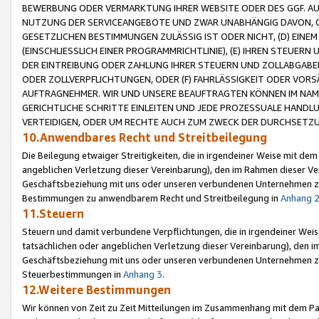
BEWERBUNG ODER VERMARKTUNG IHRER WEBSITE ODER DES GGF. AUF 
NUTZUNG DER SERVICEANGEBOTE UND ZWAR UNABHÄNGIG DAVON, O
GESETZLICHEN BESTIMMUNGEN ZULÄSSIG IST ODER NICHT, (D) EINE
(EINSCHLIESSLICH EINER PROGRAMMRICHTLINIE), (E) IHREN STEUER
DER EINTREIBUNG ODER ZAHLUNG IHRER STEUERN UND ZOLLABGAB
ODER ZOLLVERPFLICHTUNGEN, ODER (F) FAHRLÄSSIGKEIT ODER VORS
AUFTRAGNEHMER. WIR UND UNSERE BEAUFTRAGTEN KÖNNEN IM NAME
GERICHTLICHE SCHRITTE EINLEITEN UND JEDE PROZESSUALE HAND
VERTEIDIGEN, ODER UM RECHTE AUCH ZUM ZWECK DER DURCHSETZU
10.Anwendbares Recht und Streitbeilegung
Die Beilegung etwaiger Streitigkeiten, die in irgendeiner Weise mit de
angeblichen Verletzung dieser Vereinbarung), den im Rahmen dieser Ve
Geschäftsbeziehung mit uns oder unseren verbundenen Unternehmen zu
Bestimmungen zu anwendbarem Recht und Streitbeilegung in
Anhang 
11.Steuern
Steuern und damit verbundene Verpflichtungen, die in irgendeiner Wei
tatsächlichen oder angeblichen Verletzung dieser Vereinbarung), den 
Geschäftsbeziehung mit uns oder unseren verbundenen Unternehmen z
Steuerbestimmungen in
Anhang 3
.
12.Weitere Bestimmungen
Wir können von Zeit zu Zeit Mitteilungen im Zusammenhang mit dem Par