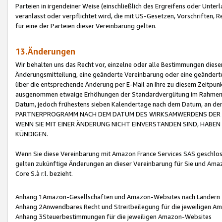
Parteien in irgendeiner Weise (einschließlich des Ergreifens oder Unt
veranlasst oder verpflichtet wird, die mit US-Gesetzen, Vorschriften,
für eine der Parteien dieser Vereinbarung gelten.
13.Änderungen
Wir behalten uns das Recht vor, einzelne oder alle Bestimmungen diese
Änderungsmitteilung, eine geänderte Vereinbarung oder eine geänderte 
über die entsprechende Änderung per E-Mail an Ihre zu diesem Zeitpun
ausgenommen etwaige Erhöhungen der Standardvergütung im Rahmen
Datum, jedoch frühestens sieben Kalendertage nach dem Datum, an de
PARTNERPROGRAMM NACH DEM DATUM DES WIRKSAMWERDENS DER Ä
WENN SIE MIT EINER ÄNDERUNG NICHT EINVERSTANDEN SIND, HABEN S
KÜNDIGEN.
Wenn Sie diese Vereinbarung mit Amazon France Services SAS geschlo
gelten zukünftige Änderungen an dieser Vereinbarung für Sie und Ama
Core S.à r.l. bezieht.
Anhang 1Amazon-Gesellschaften und Amazon-Websites nach Ländern
Anhang 2Anwendbares Recht und Streitbeilegung für die jeweiligen 
Anhang 3Steuerbestimmungen für die jeweiligen Amazon-Websites