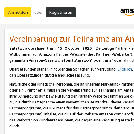
Anmelden
Registrieren
oder
Vereinbarung zur Teilnahme am 
zuletzt aktualisiert am
:
15. Oktober 2025
(Derzeitige Partner - 
Willkommen auf Amazons Partner-Website (die „
Partner-Website
“)
genannten Amazon-Gesellschaften („
Amazon
“ oder „
uns
“ oder ähnli
Übersetzungen stehen in folgenden Sprachen zur Verfügung :
Englisch
,
den Übersetzungen gilt die englische Fassung.
Natürliche oder juristische Personen, die an unserem Marketing-Partn
oder ein „
Partner
“), müssen die Vereinbarung zur Teilnahme am Ama
Ihrer Anmeldung auf bzw. Nutzung der Partner-Website stimmen Sie die
zu, die durch Bezugnahme einen wesentlichen Bestandteil dieser Verei
Partnerprogramm, die IP-Lizenz für das Partnerprogramm, den Vergütu
Partnerprogramm). Inhalte, die du auf der Website Amazon.com veröffe
des Verbots von Kundenrezensionen, die gegen eine Vergütung erstellt, 
durch.