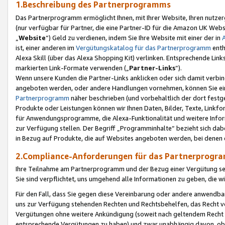
1.Beschreibung des Partnerprogramms
Das Partnerprogramm ermöglicht Ihnen, mit Ihrer Website, Ihren nutzer
(nur verfügbar für Partner, die eine Partner-ID für die Amazon UK We
„
Website
“) Geld zu verdienen, indem Sie Ihre Website mit einer der in
ist, einer anderen im
Vergütungskatalog für das Partnerprogramm
enth
Alexa Skill (über das Alexa Shopping Kit) verlinken. Entsprechende Lin
markierten Link-Formate verwenden („
Partner-Links
“).
Wenn unsere Kunden die Partner-Links anklicken oder sich damit verbi
angeboten werden, oder andere Handlungen vornehmen, können Sie eine
Partnerprogramm
näher beschrieben (und vorbehaltlich der dort festg
Produkte oder Leistungen können wir Ihnen Daten, Bilder, Texte, Linkfo
für Anwendungsprogramme, die Alexa-Funktionalität und weitere Inf
zur Verfügung stellen. Der Begriff „Programminhalte“ bezieht sich dabe
in Bezug auf Produkte, die auf Websites angeboten werden, bei denen 
2.Compliance-Anforderungen für das Partnerprog
Ihre Teilnahme am Partnerprogramm und der Bezug einer Vergütung setz
Sie sind verpflichtet, uns umgehend alle Informationen zu geben, die w
Für den Fall, dass Sie gegen diese Vereinbarung oder andere anwendba
uns zur Verfügung stehenden Rechten und Rechtsbehelfen, das Recht vo
Vergütungen ohne weitere Ankündigung (soweit nach geltendem Recht z
entsprechende Vergütungen zu haben) und zwar unabhängig davon, ob 