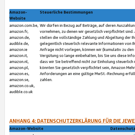
Amazon-
Steuerliche Bestimmungen
Website
amazon.com.be,
Wir dürfen in Bezug auf Beträge, auf deren Auszahlun
amazon.fr,
vornehmen, zu denen wir gesetzlich verpflichtet sind
amazon.de,
stellen die vollständige Zahlung und Abgeltung der 
audible.de,
gelegentlich steuerlich relevante Informationen von I
amazon.ie
Anfrage nicht vorlegen, können wir (kumulativ zu de
amazon.it,
Vergütung so lange einbehalten, bis Sie uns diese Inf
amazon.nl,
dass wir Sie betreffend nicht zur Einholung steuerlich 
amazon.pl,
könnten Sie gesetzlich verpflichtet sein, Amazon Meh
amazon.es,
Anforderungen an eine gültige MwSt.-Rechnung erfüllt
amazon.se,
zahlen.
amazon.co.uk,
audible.co.uk
ANHANG 4: DATENSCHUTZERKLÄRUNG FÜR DIE JEWE
Amazon-Website
Datenschutz