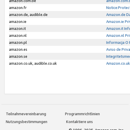
amazon.com.be
amazon.com.b
amazon.fr
Notice:Protec
amazon.de, audible.de
Amazon.de Da
amazon.ie
Amazon.ie Pri
amazon.it
Amazon.it Inf
amazon.nl
Amazon.nl Pri
amazon.pl
Informacja O
amazon.es
Aviso de Priv
amazon.se
Integritetsm
amazon.co.uk, audible.co.uk
Amazon.co.uk 
Teilnahmevereinbarung
Programmrichtlinien
Nutzungsbestimmungen
Kontaktiere uns