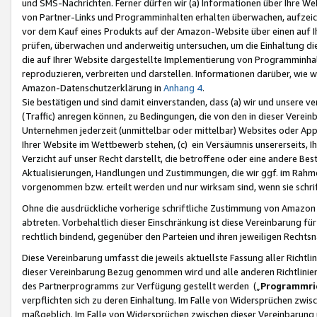
und SMS-Nachrichten. Ferner dürfen wir (a) Informationen über Ihre We
von Partner-Links und Programminhalten erhalten überwachen, aufzei
vor dem Kauf eines Produkts auf der Amazon-Website über einen auf Ih
prüfen, überwachen und anderweitig untersuchen, um die Einhaltung dies
die auf Ihrer Website dargestellte Implementierung von Programminhalt
reproduzieren, verbreiten und darstellen. Informationen darüber, wie w
Amazon-Datenschutzerklärung in
Anhang 4
.
Sie bestätigen und sind damit einverstanden, dass (a) wir und unsere 
(Traffic) anregen können, zu Bedingungen, die von den in dieser Vere
Unternehmen jederzeit (unmittelbar oder mittelbar) Websites oder Appl
Ihrer Website im Wettbewerb stehen, (c) ein Versäumnis unsererseits, I
Verzicht auf unser Recht darstellt, die betroffene oder eine andere B
Aktualisierungen, Handlungen und Zustimmungen, die wir ggf. im Rahme
vorgenommen bzw. erteilt werden und nur wirksam sind, wenn sie schri
Ohne die ausdrückliche vorherige schriftliche Zustimmung von Amazon
abtreten. Vorbehaltlich dieser Einschränkung ist diese Vereinbarung f
rechtlich bindend, gegenüber den Parteien und ihren jeweiligen Rech
Diese Vereinbarung umfasst die jeweils aktuellste Fassung aller Richtli
dieser Vereinbarung Bezug genommen wird und alle anderen Richtlinie
des Partnerprogramms zur Verfügung gestellt werden („
Programmric
verpflichten sich zu deren Einhaltung. Im Falle von Widersprüchen zwi
maßgeblich. Im Falle von Widersprüchen zwischen dieser Vereinbarun