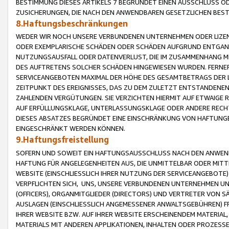
BESTIMMUNG DIESES ARTIKELS 7 BEGRÜNDET EINEN AUSSCHLUSS 
ZUSICHERUNGEN, DIE NACH DEN ANWENDBAREN GESETZLICHEN BE
8.Haftungsbeschränkungen
WEDER WIR NOCH UNSERE VERBUNDENEN UNTERNEHMEN ODER LIZEN
ODER EXEMPLARISCHE SCHÄDEN ODER SCHÄDEN AUFGRUND ENTGANG
NUTZUNGSAUSFALL ODER DATENVERLUST, DIE IM ZUSAMMENHANG MI
DES AUFTRETENS SOLCHER SCHÄDEN HINGEWIESEN WURDEN. FERN
SERVICEANGEBOTEN MAXIMAL DER HÖHE DES GESAMTBETRAGS DER 
ZEITPUNKT DES EREIGNISSES, DAS ZU DEM ZULETZT ENTSTANDENE
ZAHLENDEN VERGÜTUNGEN. SIE VERZICHTEN HIERMIT AUF ETWAIGE 
AUF ERFÜLLUNGSKLAGE, UNTERLASSUNGSKLAGE ODER ANDERE RECHT
DIESES ABSATZES BEGRÜNDET EINE EINSCHRÄNKUNG VON HAFTUNG
EINGESCHRÄNKT WERDEN KÖNNEN.
9.Haftungsfreistellung
SOFERN UND SOWEIT EIN HAFTUNGSAUSSCHLUSS NACH DEN ANWENDB
HAFTUNG FÜR ANGELEGENHEITEN AUS, DIE UNMITTELBAR ODER MITT
WEBSITE (EINSCHLIESSLICH IHRER NUTZUNG DER SERVICEANGEBOTE)
VERPFLICHTEN SICH, UNS, UNSERE VERBUNDENEN UNTERNEHMEN UN
(OFFICERS), ORGANMITGLIEDER (DIRECTORS) UND VERTRETER VON 
AUSLAGEN (EINSCHLIESSLICH ANGEMESSENER ANWALTSGEBÜHREN) FR
IHRER WEBSITE BZW. AUF IHRER WEBSITE ERSCHEINENDEM MATERIAL
MATERIALS MIT ANDEREN APPLIKATIONEN, INHALTEN ODER PROZESSE