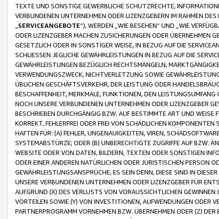
TEXTE UND SONSTIGE GEWERBLICHE SCHUTZRECHTE, INFORMATIONE
VERBUNDENEN UNTERNEHMEN ODER LIZENZGEBERN IM RAHMEN DES
„
SERVICEANGEBOTE
“), WERDEN „WIE BESEHEN“ UND „WIE VERFÜ
ODER LIZENZGEBER MACHEN ZUSICHERUNGEN ODER ÜBERNEHMEN GEW
GESETZLICH ODER IN SONSTIGER WEISE, IN BEZUG AUF DIE SERVI
SCHLIESSEN JEGLICHE GEWÄHRLEISTUNGEN IN BEZUG AUF DIE SERVI
GEWÄHRLEISTUNGEN BEZÜGLICH RECHTSMÄNGELN, MARKTGÄNGIGKEIT
VERWENDUNGSZWECK, NICHTVERLETZUNG SOWIE GEWÄHRLEISTUNGEN 
ÜBLICHEN GESCHÄFTSVERKEHR, DER LEISTUNG ODER HANDELSBRÄUCH
BESCHAFFENHEIT, MERKMALE, FUNKTIONEN, DEN LEISTUNGSUMFANG 
NOCH UNSERE VERBUNDENEN UNTERNEHMEN ODER LIZENZGEBER GEWÄ
BESCHRIEBEN DURCHGÄNGIG BZW. AUF BESTIMMTE ART UND WEISE
KORREKT, FEHLERFREI ODER FREI VON SCHÄDLICHEN KOMPONENTEN
HAFTEN FÜR: (A) FEHLER, UNGENAUIGKEITEN, VIREN, SCHADSOFTW
SYSTEMABSTÜRZE; ODER (B) UNBERECHTIGTE ZUGRIFFE AUF BZW. 
WEBSITE ODER VON DATEN, BILDERN, TEXTEN ODER SONSTIGEN INF
ODER EINER ANDEREN NATÜRLICHEN ODER JURISTISCHEN PERSON OD
GEWÄHRLEISTUNGSANSPRÜCHE, ES SEIN DENN, DIESE SIND IN DIES
UNSERE VERBUNDENEN UNTERNEHMEN ODER LIZENZGEBER FÜR EN
AUFGRUND (X) DES VERLUSTS VON VORAUSSICHTLICHEN GEWINNEN
VORTEILEN SOWIE (Y) VON INVESTITIONEN, AUFWENDUNGEN ODER VE
PARTNERPROGRAMM VORNEHMEN BZW. ÜBERNEHMEN ODER (Z) DER 