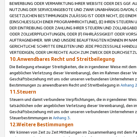
BEWERBUNG ODER VERMARKTUNG IHRER WEBSITE ODER DES GGF. AUF 
NUTZUNG DER SERVICEANGEBOTE UND ZWAR UNABHÄNGIG DAVON, O
GESETZLICHEN BESTIMMUNGEN ZULÄSSIG IST ODER NICHT, (D) EINE
(EINSCHLIESSLICH EINER PROGRAMMRICHTLINIE), (E) IHREN STEUER
DER EINTREIBUNG ODER ZAHLUNG IHRER STEUERN UND ZOLLABGAB
ODER ZOLLVERPFLICHTUNGEN, ODER (F) FAHRLÄSSIGKEIT ODER VORS
AUFTRAGNEHMER. WIR UND UNSERE BEAUFTRAGTEN KÖNNEN IM NAME
GERICHTLICHE SCHRITTE EINLEITEN UND JEDE PROZESSUALE HAND
VERTEIDIGEN, ODER UM RECHTE AUCH ZUM ZWECK DER DURCHSETZU
10.Anwendbares Recht und Streitbeilegung
Die Beilegung etwaiger Streitigkeiten, die in irgendeiner Weise mit de
angeblichen Verletzung dieser Vereinbarung), den im Rahmen dieser Ve
Geschäftsbeziehung mit uns oder unseren verbundenen Unternehmen zu
Bestimmungen zu anwendbarem Recht und Streitbeilegung in
Anhang 
11.Steuern
Steuern und damit verbundene Verpflichtungen, die in irgendeiner Wei
tatsächlichen oder angeblichen Verletzung dieser Vereinbarung), den 
Geschäftsbeziehung mit uns oder unseren verbundenen Unternehmen z
Steuerbestimmungen in
Anhang 3
.
12.Weitere Bestimmungen
Wir können von Zeit zu Zeit Mitteilungen im Zusammenhang mit dem Par