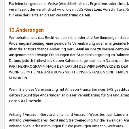
Parteien in irgendeiner Weise (einschließlich des Ergreifens oder Unt
veranlasst oder verpflichtet wird, die mit US-Gesetzen, Vorschriften,
für eine der Parteien dieser Vereinbarung gelten.
13.Änderungen
Wir behalten uns das Recht vor, einzelne oder alle Bestimmungen diese
Änderungsmitteilung, eine geänderte Vereinbarung oder eine geänderte 
über die entsprechende Änderung per E-Mail an Ihre zu diesem Zeitpun
ausgenommen etwaige Erhöhungen der Standardvergütung im Rahmen
Datum, jedoch frühestens sieben Kalendertage nach dem Datum, an de
PARTNERPROGRAMM NACH DEM DATUM DES WIRKSAMWERDENS DER Ä
WENN SIE MIT EINER ÄNDERUNG NICHT EINVERSTANDEN SIND, HABEN S
KÜNDIGEN.
Wenn Sie diese Vereinbarung mit Amazon France Services SAS geschlo
gelten zukünftige Änderungen an dieser Vereinbarung für Sie und Ama
Core S.à r.l. bezieht.
Anhang 1Amazon-Gesellschaften und Amazon-Websites nach Ländern
Anhang 2Anwendbares Recht und Streitbeilegung für die jeweiligen 
Anhang 3Steuerbestimmungen für die jeweiligen Amazon-Websites