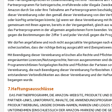
Partnerprogramm für betrügerische, irreführende oder illegale Zwecke
Amazon durch Sie oder Ihre Teilnahme am Partnerprogramm beschädig
dieser Vereinbarung oder den gemäß dieser Vereinbarung von den Vertr
oder künftig unterliegen könnte; (g) wenn wir diese Vereinbarung mit I
gemeinsam mit Ihnen agieren, bereits in der Vergangenheit, gleich aus
das Partnerprogramm in der allgemein angebotenen Form beenden. Vors
gegen die Bestimmungen der Ziffer 5 und jeder Verstoß gegen die Prog
Wir dürfen angefallene und noch nicht ausgezahlte Vergütungen nach 
sicherzustellen, dass der richtige Betrag ausgezahlt wird (beispielsw
Mit Beendigung dieser Vereinbarung erlöschen alle Rechte und Pflichte
eingeräumten Lizenzen/Nutzungsrechte; hiervon ausgenommen sind die in 
Programmrichtlinien festgelegten Rechte und Pflichten der Parteien sow
Vereinbarung, die nach Beendigung dieser Vereinbarung fortbestehen. D
entstandenen Verbindlichkeiten aus dieser Vereinbarung und der Haft
begangen wurde.
7.Haftungsausschlüsse
DAS PARTNERPROGRAMM, DIE AMAZON-WEBSITE, PRODUKTE UND DI
PARTNER-LINKS, LINKFORMATE, INHALTE, DIE ANWENDUNGSPROGR
PRODUKTWERBUNG, UNSERE DOMAIN-NAMEN, MARKEN UND LOGOS S
UNTERNEHMEN (EINSCHLIESSLICH DER AMAZON-MARKEN) UND DIE GE