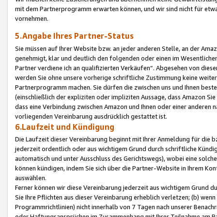
mit dem Partnerprogramm erwarten können, und wir sind nicht für etwa
vornehmen.
5.Angabe Ihres Partner-Status
Sie müssen auf Ihrer Website bzw. an jeder anderen Stelle, an der Am
genehmigt, klar und deutlich den folgenden oder einen im Wesentlichen
Partner verdiene ich an qualifizierten Verkäufen“. Abgesehen von die
werden Sie ohne unsere vorherige schriftliche Zustimmung keine weite
Partnerprogramm machen. Sie dürfen die zwischen uns und Ihnen best
(einschließlich der expliziten oder impliziten Aussage, dass Amazon Si
dass eine Verbindung zwischen Amazon und Ihnen oder einer anderen natü
vorliegenden Vereinbarung ausdrücklich gestattet ist.
6.Laufzeit und Kündigung
Die Laufzeit dieser Vereinbarung beginnt mit Ihrer Anmeldung für die 
jederzeit ordentlich oder aus wichtigem Grund durch schriftliche Kündi
automatisch und unter Ausschluss des Gerichtswegs), wobei eine solch
können kündigen, indem Sie sich über die Partner-Website in Ihrem Ko
auswählen.
Ferner können wir diese Vereinbarung jederzeit aus wichtigem Grund dur
Sie Ihre Pflichten aus dieser Vereinbarung erheblich verletzen; (b) wen
Programmrichtlinien) nicht innerhalb von 7 Tagen nach unserer Benachr
oder Haftungsansprüchen im Zusammenhang mit Ihrer Teilnahme am Pa