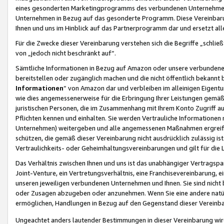
eines gesonderten Marketingprogramms des verbundenen Unternehmens
Unternehmen in Bezug auf das gesonderte Programm. Diese Vereinbarung
Ihnen und uns im Hinblick auf das Partnerprogramm dar und ersetzt al
Für die Zwecke dieser Vereinbarung verstehen sich die Begriffe „schließ
von „jedoch nicht beschränkt auf“.
Sämtliche Informationen in Bezug auf Amazon oder unsere verbunde
bereitstellen oder zugänglich machen und die nicht öffentlich bekannt bz
Informationen
“ von Amazon dar und verbleiben im alleinigen Eigent
wie dies angemessenerweise für die Erbringung Ihrer Leistungen gemäß d
juristischen Personen, die im Zusammenhang mit Ihrem Konto Zugriff au
Pflichten kennen und einhalten. Sie werden Vertrauliche Informationen 
Unternehmen) weitergeben und alle angemessenen Maßnahmen ergreifen
schützen, die gemäß dieser Vereinbarung nicht ausdrücklich zulässig is
Vertraulichkeits- oder Geheimhaltungsvereinbarungen und gilt für die
Das Verhältnis zwischen Ihnen und uns ist das unabhängiger Vertragspa
Joint-Venture, ein Vertretungsverhältnis, eine Franchisevereinbarung, 
unseren jeweiligen verbundenen Unternehmen und Ihnen. Sie sind ni
oder Zusagen abzugeben oder anzunehmen. Wenn Sie eine andere natürli
ermöglichen, Handlungen in Bezug auf den Gegenstand dieser Vereinbar
Ungeachtet anders lautender Bestimmungen in dieser Vereinbarung wird