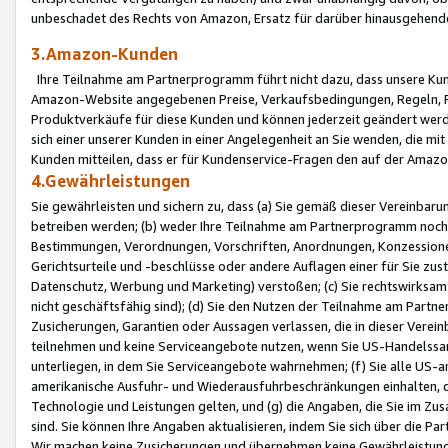
unbeschadet des Rechts von Amazon, Ersatz für darüber hinausgehen
3.Amazon-Kunden
Ihre Teilnahme am Partnerprogramm führt nicht dazu, dass unsere Kun
Amazon-Website angegebenen Preise, Verkaufsbedingungen, Regeln, Ri
Produktverkäufe für diese Kunden und können jederzeit geändert werde
sich einer unserer Kunden in einer Angelegenheit an Sie wenden, die 
Kunden mitteilen, dass er für Kundenservice-Fragen den auf der Ama
4.Gewährleistungen
Sie gewährleisten und sichern zu, dass (a) Sie gemäß dieser Vereinba
betreiben werden; (b) weder Ihre Teilnahme am Partnerprogramm noch d
Bestimmungen, Verordnungen, Vorschriften, Anordnungen, Konzessionen,
Gerichtsurteile und -beschlüsse oder andere Auflagen einer für Sie zu
Datenschutz, Werbung und Marketing) verstoßen; (c) Sie rechtswirksam 
nicht geschäftsfähig sind); (d) Sie den Nutzen der Teilnahme am Partne
Zusicherungen, Garantien oder Aussagen verlassen, die in dieser Verein
teilnehmen und keine Serviceangebote nutzen, wenn Sie US-Handelssa
unterliegen, in dem Sie Serviceangebote wahrnehmen; (f) Sie alle US
amerikanische Ausfuhr- und Wiederausfuhrbeschränkungen einhalten, 
Technologie und Leistungen gelten, und (g) die Angaben, die Sie im 
sind. Sie können Ihre Angaben aktualisieren, indem Sie sich über die 
Wir machen keine Zusicherungen und übernehmen keine Gewährleistun