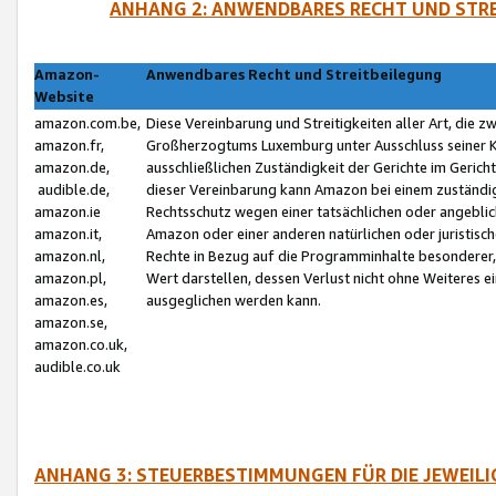
ANHANG 2: ANWENDBARES RECHT UND STRE
Amazon-
Anwendbares Recht und Streitbeilegung
Website
amazon.com.be,
Diese Vereinbarung und Streitigkeiten aller Art, die 
amazon.fr,
Großherzogtums Luxemburg unter Ausschluss seiner Kol
amazon.de,
ausschließlichen Zuständigkeit der Gerichte im Geri
audible.de,
dieser Vereinbarung kann Amazon bei einem zuständig
amazon.ie
Rechtsschutz wegen einer tatsächlichen oder angebli
amazon.it,
Amazon oder einer anderen natürlichen oder juristisc
amazon.nl,
Rechte in Bezug auf die Programminhalte besonderer,
amazon.pl,
Wert darstellen, dessen Verlust nicht ohne Weiteres e
amazon.es,
ausgeglichen werden kann.
amazon.se,
amazon.co.uk,
audible.co.uk
ANHANG 3: STEUERBESTIMMUNGEN FÜR DIE JEWEIL