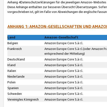
Anhang 4Datenschutzerklärungen für die jeweiligen Amazon-Websites
Diese Anhänge enthalten zur besseren Übersicht Übersetzungen. Sofe
vorgeschrieben ist, gilt im Falle von Abweichungen die englische Fass
ANHANG 1: AMAZON-GESELLSCHAFTEN UND AMAZO
Land
Amazon-Gesellschaft
Belgien
Amazon Europe Core S.à r.l.
Frankreich
Amazon Europe Core S.à r.l.(oder Amazon Fr
entsprechend der Mitteilung)
Deutschland
Amazon Europe Core S.à r.l.
Irland
Amazon Europe Core S.à r.l.
Italien
Amazon Europe Core S.à r.l.
Niederlande
Amazon Europe Core S.à r.l.
Polen
Amazon Europe Core S.à r.l.
Spanien
Amazon Europe Core S.à r.l.
Schweden
Amazon Europe Core S.à r.l.
Vereinigtes Königreich
Amazon Europe Core S.à r.l.