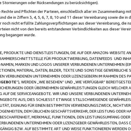
ge Stornierungen oder Rücksendungen zu berücksichtigen).
 Rechte und Pflichten der Parteien, einschließlich aller im Zusammenhang m
 die in Ziffern 3, 4, 5, 6, 7, 8, 10 und 11 dieser Vereinbarung sowie die in
er noch nicht erfüllte Zahlungsverpflichtungen aus dieser Vereinbarung, die
arteien nicht von den bereits entstandenen Verbindlichkeiten aus dieser Ver
gung begangen wurde.
 PRODUKTE UND DIENSTLEISTUNGEN, DIE AUF DER AMAZON-WEBSITE AN
GRAMMIERSCHNITTSTELLE FÜR PRODUKTWERBUNG, DATENFEEDS UND INH
-NAMEN, MARKEN UND LOGOS UNSERER VERBUNDENEN UNTERNEHMEN (EIN
IONEN, MATERIAL, DATEN, BILDER, TEXTE UND SONSTIGE GEWERBLICHE 
EREN VERBUNDENEN UNTERNEHMEN ODER LIZENZGEBERN IM RAHMEN DES 
NGEBOTE
“), WERDEN „WIE BESEHEN“ UND „WIE VERFÜGBAR“ BEREITGEST
CHERUNGEN ODER ÜBERNEHMEN GEWÄHRLEISTUNGEN GLEICH WELCHER AR
ZUG AUF DIE SERVICEANGEBOTE. WIR UND UNSERE VERBUNDENEN UNTERNEH
ANGEBOTE AUS; DIES SCHLIESST ETWAIGE STILLSCHWEIGENDE GEWÄHRLE
LITÄT, EIGNUNG FÜR EINEN BESTIMMTEN VERWENDUNGSZWECK, NICHTVER
OGENHEITEN, DEM ÜBLICHEN GESCHÄFTSVERKEHR, DER LEISTUNG ODER H
 BESCHAFFENHEIT, MERKMALE, FUNKTIONEN, DEN LEISTUNGSUMFANG ODER
VERBUNDENEN UNTERNEHMEN ODER LIZENZGEBER GEWÄHRLEISTEN, DASS D
HGÄNGIG BZW. AUF BESTIMMTE ART UND WEISE FUNKTIONIEREN WERDEN 