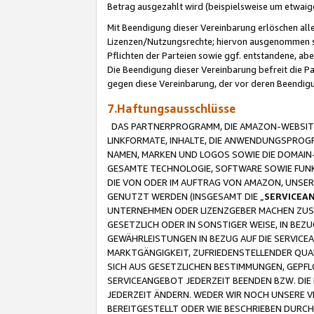
Betrag ausgezahlt wird (beispielsweise um etwai
Mit Beendigung dieser Vereinbarung erlöschen alle
Lizenzen/Nutzungsrechte; hiervon ausgenommen sind
Pflichten der Parteien sowie ggf. entstandene, ab
Die Beendigung dieser Vereinbarung befreit die P
gegen diese Vereinbarung, der vor deren Beendi
7.Haftungsausschlüsse
DAS PARTNERPROGRAMM, DIE AMAZON-WEBSITE,
LINKFORMATE, INHALTE, DIE ANWENDUNGSPRO
NAMEN, MARKEN UND LOGOS SOWIE DIE DOMAIN
GESAMTE TECHNOLOGIE, SOFTWARE SOWIE FUNKT
DIE VON ODER IM AUFTRAG VON AMAZON, UNS
GENUTZT WERDEN (INSGESAMT DIE „
SERVICEA
UNTERNEHMEN ODER LIZENZGEBER MACHEN ZUSI
GESETZLICH ODER IN SONSTIGER WEISE, IN BE
GEWÄHRLEISTUNGEN IN BEZUG AUF DIE SERVICE
MARKTGÄNGIGKEIT, ZUFRIEDENSTELLENDER QUA
SICH AUS GESETZLICHEN BESTIMMUNGEN, GEPFL
SERVICEANGEBOT JEDERZEIT BEENDEN BZW. DIE
JEDERZEIT ÄNDERN. WEDER WIR NOCH UNSERE 
BEREITGESTELLT ODER WIE BESCHRIEBEN DURC