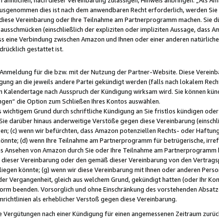
usgenommen dies ist nach dem anwendbaren Recht erforderlich, werden Sie 
f diese Vereinbarung oder Ihre Teilnahme am Partnerprogramm machen. Sie d
usschmücken (einschließlich der expliziten oder impliziten Aussage, dass A
 eine Verbindung zwischen Amazon und Ihnen oder einer anderen natürlichen 
rücklich gestattet ist.
r Anmeldung für die bzw. mit der Nutzung der Partner-Website. Diese Vereinb
gung an die jeweils andere Partei gekündigt werden (falls nach lokalem Rech
n Kalendertage nach Ausspruch der Kündigung wirksam wird. Sie können kündi
ngen“ die Option zum Schließen Ihres Kontos auswählen.
 wichtigem Grund durch schriftliche Kündigung an Sie fristlos kündigen oder I
 Sie darüber hinaus anderweitige Verstöße gegen diese Vereinbarung (einschli
ben; (c) wenn wir befürchten, dass Amazon potenziellen Rechts- oder Haftu
nnte; (d) wenn Ihre Teilnahme am Partnerprogramm für betrügerische, irref
das Ansehen von Amazon durch Sie oder Ihre Teilnahme am Partnerprogramm b
ieser Vereinbarung oder den gemäß dieser Vereinbarung von den Vertragspa
liegen könnte; (g) wenn wir diese Vereinbarung mit Ihnen oder anderen Perso
 der Vergangenheit, gleich aus welchem Grund, gekündigt hatten (oder Ihr Ko
rm beenden. Vorsorglich und ohne Einschränkung des vorstehenden Absatzes
richtlinien als erheblicher Verstoß gegen diese Vereinbarung.
e Vergütungen nach einer Kündigung für einen angemessenen Zeitraum zurückb