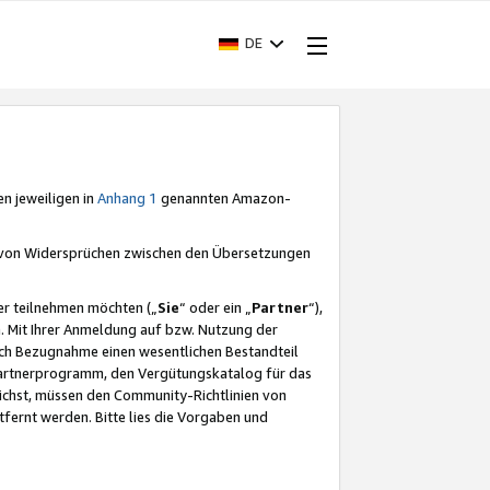
DE
en jeweiligen in
Anhang 1
genannten Amazon-
e von Widersprüchen zwischen den Übersetzungen
er teilnehmen möchten („
Sie
“ oder ein „
Partner
“),
. Mit Ihrer Anmeldung auf bzw. Nutzung der
durch Bezugnahme einen wesentlichen Bestandteil
 Partnerprogramm, den Vergütungskatalog für das
ichst, müssen den Community-Richtlinien von
fernt werden. Bitte lies die Vorgaben und