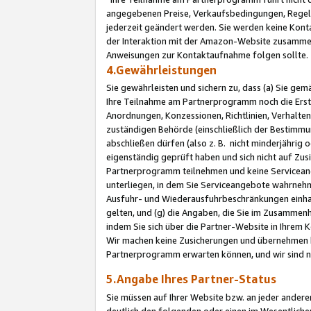
angegebenen Preise, Verkaufsbedingungen, Regeln
jederzeit geändert werden. Sie werden keine Konta
der Interaktion mit der Amazon-Website zusamme
Anweisungen zur Kontaktaufnahme folgen sollte.
4.Gewährleistungen
Sie gewährleisten und sichern zu, dass (a) Sie g
Ihre Teilnahme am Partnerprogramm noch die Erst
Anordnungen, Konzessionen, Richtlinien, Verhalten
zuständigen Behörde (einschließlich der Bestimmu
abschließen dürfen (also z. B. nicht minderjährig
eigenständig geprüft haben und sich nicht auf Zusi
Partnerprogramm teilnehmen und keine Servicean
unterliegen, in dem Sie Serviceangebote wahrneh
Ausfuhr- und Wiederausfuhrbeschränkungen einhal
gelten, und (g) die Angaben, die Sie im Zusammen
indem Sie sich über die Partner-Website in Ihrem
Wir machen keine Zusicherungen und übernehmen 
Partnerprogramm erwarten können, und wir sind n
5.Angabe Ihres Partner-Status
Sie müssen auf Ihrer Website bzw. an jeder ander
deutlich den folgenden oder einen im Wesentlichen