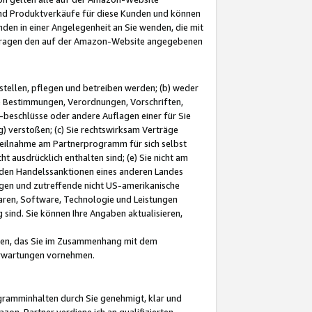
und Produktverkäufe für diese Kunden und können
nden in einer Angelegenheit an Sie wenden, die mit
e-Fragen den auf der Amazon-Website angegebenen
stellen, pflegen und betreiben werden; (b) weder
e Bestimmungen, Verordnungen, Vorschriften,
-beschlüsse oder andere Auflagen einer für Sie
 verstoßen; (c) Sie rechtswirksam Verträge
r Teilnahme am Partnerprogramm für sich selbst
t ausdrücklich enthalten sind; (e) Sie nicht am
den Handelssanktionen eines anderen Landes
gen und zutreffende nicht US-amerikanische
ren, Software, Technologie und Leistungen
sind. Sie können Ihre Angaben aktualisieren,
men, das Sie im Zusammenhang mit dem
 Erwartungen vornehmen.
ogramminhalten durch Sie genehmigt, klar und
zon-Partner verdiene ich an qualifizierten