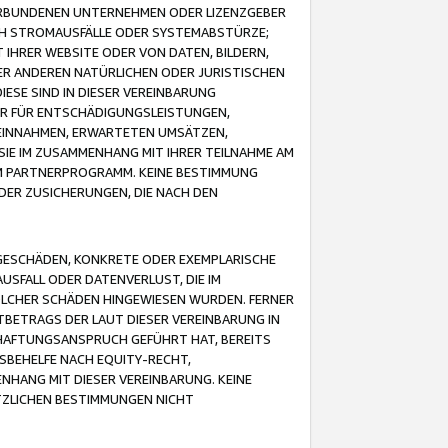
VERBUNDENEN UNTERNEHMEN ODER LIZENZGEBER
ICH STROMAUSFÄLLE ODER SYSTEMABSTÜRZE;
IHRER WEBSITE ODER VON DATEN, BILDERN,
ER ANDEREN NATÜRLICHEN ODER JURISTISCHEN
ESE SIND IN DIESER VEREINBARUNG
R FÜR ENTSCHÄDIGUNGSLEISTUNGEN,
EINNAHMEN, ERWARTETEN UMSÄTZEN,
SIE IM ZUSAMMENHANG MIT IHRER TEILNAHME AM
M PARTNERPROGRAMM. KEINE BESTIMMUNG
DER ZUSICHERUNGEN, DIE NACH DEN
GESCHÄDEN, KONKRETE ODER EXEMPLARISCHE
SFALL ODER DATENVERLUST, DIE IM
OLCHER SCHÄDEN HINGEWIESEN WURDEN. FERNER
BETRAGS DER LAUT DIESER VEREINBARUNG IN
HAFTUNGSANSPRUCH GEFÜHRT HAT, BEREITS
SBEHELFE NACH EQUITY-RECHT,
NHANG MIT DIESER VEREINBARUNG. KEINE
TZLICHEN BESTIMMUNGEN NICHT