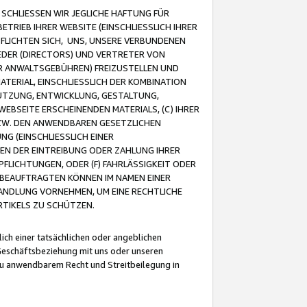
CHLIESSEN WIR JEGLICHE HAFTUNG FÜR
TRIEB IHRER WEBSITE (EINSCHLIESSLICH IHRER
FLICHTEN SICH, UNS, UNSERE VERBUNDENEN
EDER (DIRECTORS) UND VERTRETER VON
R ANWALTSGEBÜHREN) FREIZUSTELLEN UND
ATERIAL, EINSCHLIESSLICH DER KOMBINATION
NUTZUNG, ENTWICKLUNG, GESTALTUNG,
EBSEITE ERSCHEINENDEN MATERIALS, (C) IHRER
ZW. DEN ANWENDBAREN GESETZLICHEN
NG (EINSCHLIESSLICH EINER
BEN DER EINTREIBUNG ODER ZAHLUNG IHRER
LICHTUNGEN, ODER (F) FAHRLÄSSIGKEIT ODER
 BEAUFTRAGTEN KÖNNEN IM NAMEN EINER
HANDLUNG VORNEHMEN, UM EINE RECHTLICHE
TIKELS ZU SCHÜTZEN.
ich einer tatsächlichen oder angeblichen
Geschäftsbeziehung mit uns oder unseren
u anwendbarem Recht und Streitbeilegung in