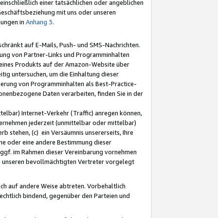
nschließlich einer tatsächlichen oder angeblichen
Geschäftsbeziehung mit uns oder unseren
mungen in
Anhang 3
.
schränkt auf E-Mails, Push- und SMS-Nachrichten.
ellung von Partner-Links und Programminhalten
 eines Produkts auf der Amazon-Website über
tig untersuchen, um die Einhaltung dieser
ntierung von Programminhalten als Best-Practice-
sonenbezogene Daten verarbeiten, finden Sie in der
telbar) Internet-Verkehr (Traffic) anregen können,
rnehmen jederzeit (unmittelbar oder mittelbar)
b stehen, (c) ein Versäumnis unsererseits, Ihre
fene oder eine andere Bestimmung dieser
r ggf. im Rahmen dieser Vereinbarung vornehmen
ch unseren bevollmächtigten Vertreter vorgelegt
ch auf andere Weise abtreten. Vorbehaltlich
rechtlich bindend, gegenüber den Parteien und