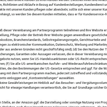
, Richtlinien und Abläufe in Bezug auf Kundenbestellungen, Kundendienst 
kte mit unseren Kunden pflegen oder abwickeln; sollte sich einer unserer Ku
nhängt, so werden Sie diesem Kunden mitteilen, dass er für Kundenservic
emäß dieser Vereinbarung am Partnerprogramm teilnehmen und Ihre Website er
ellung, Pflege oder der Betrieb Ihrer Website gegen anwendbare gesetzlich
skodizes, Branchenstandards, Selbstregulierungsregeln, Gerichtsurteile und 
ngen zu elektronischer Kommunikation, Datenschutz, Werbung und Marketing)
 oder aus anderen Gründen nicht geschäftsfähig sind); (d) Sie den Nutzen de
cherungen, Garantien oder Aussagen verlassen, die in dieser Vereinbarung nich
gebote nutzen, wenn Sie US-Handelssanktionen oder US-Recht entsprechen
men; (f) Sie alle US-amerikanischen Ausfuhr- und Wiederausfuhrbeschränkun
ten, die den Bestimmungen der US-Gesetze entsprechen und ggf. für die Wa
hang mit dem Partnerprogramm machen, jederzeit zutreffend und vollständig 
 Konto einloggen und „Kontoeinstellungen“ auswählen.
keine Gewährleistungen im Hinblick auf das Besucher- und Vergütungsvolu
icht für etwaige Handlungen verantwortlich, die Sie auf Grundlage solcher
en Stelle, an der Amazon ggf. die Darstellung oder sonstige Nutzung von Pr
 ähnlichen, nach dieser Vereinbarung zulässigen, Hinweis anbringen: „Als Ama