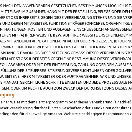
 NACH DEN ANWENDBAREN GESETZLICHEN BESTIMMUNGEN MÖGLICH IST, S
MITTELBAR IM ZUSAMMENHANG MIT DER ERSTELLUNG, PFLEGE ODER DEM BE
ERSTOSS IHRERSEITS GEGEN DIESE VEREINBARUNG STEHEN UND SIE VERP
UND DEREN MITARBEITER, FUNKTIONSTRÄGER (OFFICERS), ORGANMITGLI
N, HAFTUNGEN, KOSTEN UND AUSLAGEN (EINSCHLIESSLICH ANGEMESSENE
HEN MIT (A) IHRER WEBSITE BZW. AUF IHRER WEBSITE ERSCHEINENDEM M
LS MIT ANDEREN APPLIKATIONEN, INHALTEN ODER PROZESSEN, (B) DER 
RMARKTUNG IHRER WEBSITE ODER DES GGF. AUF ODER INNERHALB IHRER W
ABHÄNGIG DAVON, OB DIESE NUTZUNG GEMÄSS DIESER VEREINBARUNG B
EINEM VERSTOSS IHRERSEITS GEGEN EINE BESTIMMUNG DIESER VEREINBARU
D ZOLLABGABEN ODER MIT DER EINTREIBUNG, ZAHLUNG ODER DEM AUSBLEI
FÜLLUNG DER STEUERREGISTRIERUNGSVERPFLICHTUNGEN ODER ZOLLVERPF
W. SEITENS IHRER MITARBEITER ODER AUFTRAGNEHMER. WIR UND UNSERE
ES MANDAT GERICHTLICHE SCHRITTE EINLEITEN UND JEDE PROZESSUALE 
GEN, ODER UM RECHTE AUCH ZUM ZWECK DER DURCHSETZUNG DIESES AR
ilegung
endeiner Weise mit dem Partnerprogramm oder dieser Vereinbarung (einschließl
ieser Vereinbarung durchgeführten Geschäften oder Tätigkeiten oder Ihrer 
iegt den für die jeweilige Amazon-Website einschlägigen Bestimmungen z