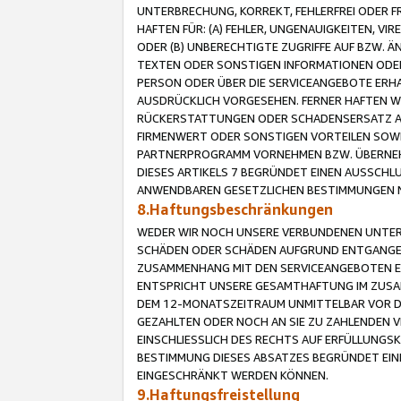
UNTERBRECHUNG, KORREKT, FEHLERFREI ODER 
HAFTEN FÜR: (A) FEHLER, UNGENAUIGKEITEN, 
ODER (B) UNBERECHTIGTE ZUGRIFFE AUF BZW. 
TEXTEN ODER SONSTIGEN INFORMATIONEN ODER 
PERSON ODER ÜBER DIE SERVICEANGEBOTE ERHA
AUSDRÜCKLICH VORGESEHEN. FERNER HAFTEN 
RÜCKERSTATTUNGEN ODER SCHADENSERSATZ AU
FIRMENWERT ODER SONSTIGEN VORTEILEN SOWIE
PARTNERPROGRAMM VORNEHMEN BZW. ÜBERNEHM
DIESES ARTIKELS 7 BEGRÜNDET EINEN AUSSCH
ANWENDBAREN GESETZLICHEN BESTIMMUNGEN 
8.Haftungsbeschränkungen
WEDER WIR NOCH UNSERE VERBUNDENEN UNTERN
SCHÄDEN ODER SCHÄDEN AUFGRUND ENTGANGENE
ZUSAMMENHANG MIT DEN SERVICEANGEBOTEN EN
ENTSPRICHT UNSERE GESAMTHAFTUNG IM ZUSAM
DEM 12-MONATSZEITRAUM UNMITTELBAR VOR DE
GEZAHLTEN ODER NOCH AN SIE ZU ZAHLENDEN V
EINSCHLIESSLICH DES RECHTS AUF ERFÜLLUNGS
BESTIMMUNG DIESES ABSATZES BEGRÜNDET EI
EINGESCHRÄNKT WERDEN KÖNNEN.
9.Haftungsfreistellung