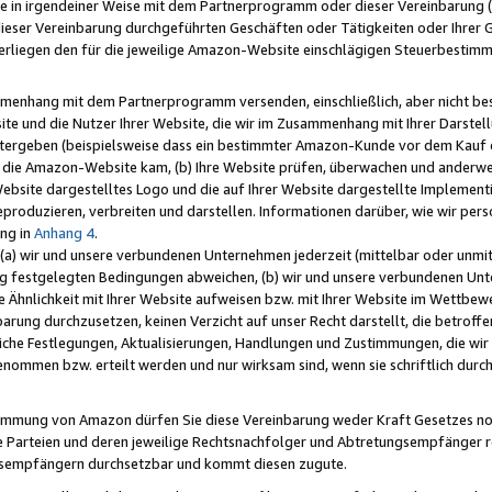
e in irgendeiner Weise mit dem Partnerprogramm oder dieser Vereinbarung (ei
ieser Vereinbarung durchgeführten Geschäften oder Tätigkeiten oder Ihrer 
liegen den für die jeweilige Amazon-Website einschlägigen Steuerbestim
mmenhang mit dem Partnerprogramm versenden, einschließlich, aber nicht be
site und die Nutzer Ihrer Website, die wir im Zusammenhang mit Ihrer Darst
itergeben (beispielsweise dass ein bestimmter Amazon-Kunde vor dem Kauf
uf die Amazon-Website kam, (b) Ihre Website prüfen, überwachen und anderwei
r Website dargestelltes Logo und die auf Ihrer Website dargestellte Impleme
reproduzieren, verbreiten und darstellen. Informationen darüber, wie wir per
ng in
Anhang 4
.
 (a) wir und unsere verbundenen Unternehmen jederzeit (mittelbar oder unmit
ng festgelegten Bedingungen abweichen, (b) wir und unsere verbundenen Unte
 Ähnlichkeit mit Ihrer Website aufweisen bzw. mit Ihrer Website im Wettbewer
barung durchzusetzen, keinen Verzicht auf unser Recht darstellt, die betrof
liche Festlegungen, Aktualisierungen, Handlungen und Zustimmungen, die wi
enommen bzw. erteilt werden und nur wirksam sind, wenn sie schriftlich dur
stimmung von Amazon dürfen Sie diese Vereinbarung weder Kraft Gesetzes no
die Parteien und deren jeweilige Rechtsnachfolger und Abtretungsempfänger 
ngsempfängern durchsetzbar und kommt diesen zugute.