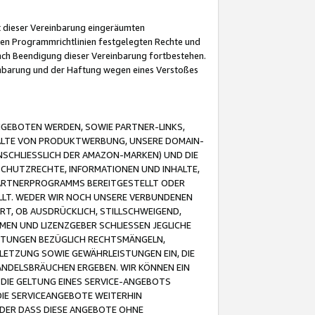
it dieser Vereinbarung eingeräumten
 den Programmrichtlinien festgelegten Rechte und
 nach Beendigung dieser Vereinbarung fortbestehen.
einbarung und der Haftung wegen eines Verstoßes
GEBOTEN WERDEN, SOWIE PARTNER-LINKS,
ALTE VON PRODUKTWERBUNG, UNSERE DOMAIN-
SCHLIESSLICH DER AMAZON-MARKEN) UND DIE
SCHUTZRECHTE, INFORMATIONEN UND INHALTE,
PARTNERPROGRAMMS BEREITGESTELLT ODER
ELLT. WEDER WIR NOCH UNSERE VERBUNDENEN
T, OB AUSDRÜCKLICH, STILLSCHWEIGEND,
MEN UND LIZENZGEBER SCHLIESSEN JEGLICHE
ISTUNGEN BEZÜGLICH RECHTSMÄNGELN,
LETZUNG SOWIE GEWÄHRLEISTUNGEN EIN, DIE
ANDELSBRÄUCHEN ERGEBEN. WIR KÖNNEN EIN
 DIE GELTUNG EINES SERVICE-ANGEBOTS
IE SERVICEANGEBOTE WEITERHIN
ODER DASS DIESE ANGEBOTE OHNE