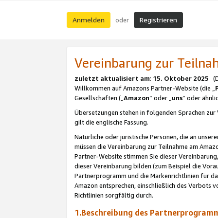
Anmelden
Registrieren
oder
Vereinbarung zur Teil
zuletzt aktualisiert am
:
15. Oktober 2025
(De
Willkommen auf Amazons Partner-Website (die „
Gesellschaften („
Amazon
“ oder „
uns
“ oder ähnl
Übersetzungen stehen in folgenden Sprachen zur 
gilt die englische Fassung.
Natürliche oder juristische Personen, die an uns
müssen die Vereinbarung zur Teilnahme am Amaz
Partner-Website stimmen Sie dieser Vereinbarung,
dieser Vereinbarung bilden (zum Beispiel die Vo
Partnerprogramm und die Markenrichtlinien für da
Amazon entsprechen, einschließlich des Verbots vo
Richtlinien sorgfältig durch.
1.Beschreibung des Partnerprogra