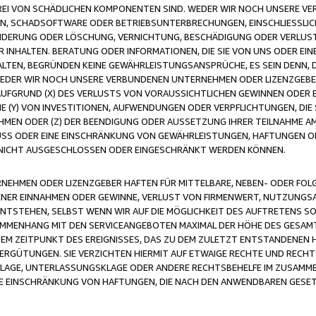
FREI VON SCHÄDLICHEN KOMPONENTEN SIND. WEDER WIR NOCH UNSERE 
VIREN, SCHADSOFTWARE ODER BETRIEBSUNTERBRECHUNGEN, EINSCHLIESSL
ÄNDERUNG ODER LÖSCHUNG, VERNICHTUNG, BESCHÄDIGUNG ODER VERLUST 
INHALTEN. BERATUNG ODER INFORMATIONEN, DIE SIE VON UNS ODER EIN
LTEN, BEGRÜNDEN KEINE GEWÄHRLEISTUNGSANSPRÜCHE, ES SEIN DENN, DI
WEDER WIR NOCH UNSERE VERBUNDENEN UNTERNEHMEN ODER LIZENZGEBE
FGRUND (X) DES VERLUSTS VON VORAUSSICHTLICHEN GEWINNEN ODER 
 (Y) VON INVESTITIONEN, AUFWENDUNGEN ODER VERPFLICHTUNGEN, DIE 
EN ODER (Z) DER BEENDIGUNG ODER AUSSETZUNG IHRER TEILNAHME A
LUSS ODER EINE EINSCHRÄNKUNG VON GEWÄHRLEISTUNGEN, HAFTUNGEN O
NICHT AUSGESCHLOSSEN ODER EINGESCHRÄNKT WERDEN KÖNNEN.
EHMEN ODER LIZENZGEBER HAFTEN FÜR MITTELBARE, NEBEN- ODER FOL
R EINNAHMEN ODER GEWINNE, VERLUST VON FIRMENWERT, NUTZUNGSAU
TSTEHEN, SELBST WENN WIR AUF DIE MÖGLICHKEIT DES AUFTRETENS S
MENHANG MIT DEN SERVICEANGEBOTEN MAXIMAL DER HÖHE DES GESAMT
M ZEITPUNKT DES EREIGNISSES, DAS ZU DEM ZULETZT ENTSTANDENEN 
ERGÜTUNGEN. SIE VERZICHTEN HIERMIT AUF ETWAIGE RECHTE UND RECHT
KLAGE, UNTERLASSUNGSKLAGE ODER ANDERE RECHTSBEHELFE IM ZUSAMME
NE EINSCHRÄNKUNG VON HAFTUNGEN, DIE NACH DEN ANWENDBAREN GESE