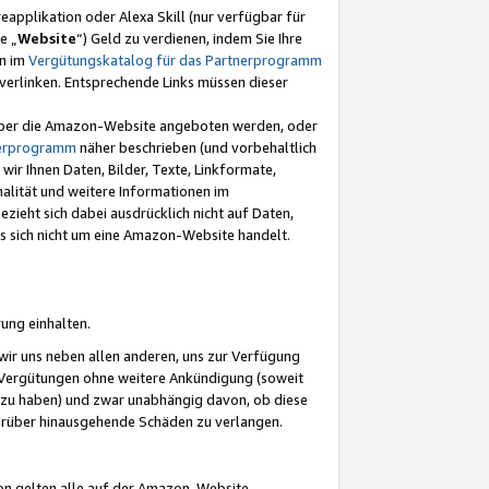
eapplikation oder Alexa Skill (nur verfügbar für
e „
Website
“) Geld zu verdienen, indem Sie Ihre
en im
Vergütungskatalog für das Partnerprogramm
t) verlinken. Entsprechende Links müssen dieser
e über die Amazon-Website angeboten werden, oder
nerprogramm
näher beschrieben (und vorbehaltlich
ir Ihnen Daten, Bilder, Texte, Linkformate,
alität und weitere Informationen im
zieht sich dabei ausdrücklich nicht auf Daten,
es sich nicht um eine Amazon-Website handelt.
rung einhalten.
ir uns neben allen anderen, uns zur Verfügung
n Vergütungen ohne weitere Ankündigung (soweit
 zu haben) und zwar unabhängig davon, ob diese
darüber hinausgehende Schäden zu verlangen.
on gelten alle auf der Amazon-Website