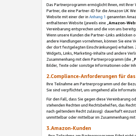
Das Partnerprogramm ermöglicht Ihnen, mit Ihrer W
Partner, die eine Partner-ID für die Amazon UK W
Website mit einer der in
Anhang 1
genannten Amazon
enthaltenen Website (jeweils eine „
Amazon-Webs
Vereinbarung entsprechen und die von uns bereitg
Wenn unsere Kunden die Partner-Links anklicken 
andere Handlungen vornehmen, können Sie eine Ver
der dort festgelegten Einschränkungen) erhalten. 
Widgets, Links, Marketing-Inhalte und andere Ver
Zusammenhang mit dem Partnerprogramm (die „
Bilder, Texte oder sonstige Informationen oder In
2.Compliance-Anforderungen für d
Ihre Teilnahme am Partnerprogramm und der Bezug 
Sie sind verpflichtet, uns umgehend alle Informat
Für den Fall, dass Sie gegen diese Vereinbarung 
stehenden Rechten und Rechtsbehelfen, das Recht
nach geltendem Recht zulässig) dauerhaft einzus
unmittelbar oder mittelbar im Zusammenhang mit
3.Amazon-Kunden
Ihre Teilnahme am Partnerprogramm führt nicht d