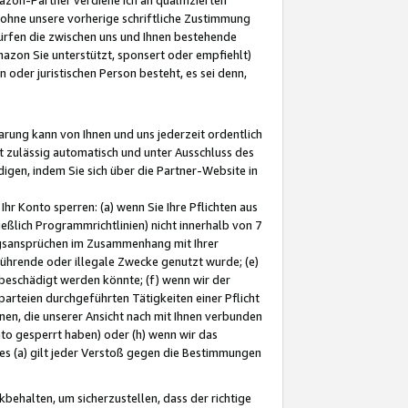
ohne unsere vorherige schriftliche Zustimmung
ürfen die zwischen uns und Ihnen bestehende
mazon Sie unterstützt, sponsert oder empfiehlt)
oder juristischen Person besteht, es sei denn,
arung kann von Ihnen und uns jederzeit ordentlich
t zulässig automatisch und unter Ausschluss des
gen, indem Sie sich über die Partner-Website in
hr Konto sperren: (a) wenn Sie Ihre Pflichten aus
eßlich Programmrichtlinien) nicht innerhalb von 7
ngsansprüchen im Zusammenhang mit Ihrer
ührende oder illegale Zwecke genutzt wurde; (e)
eschädigt werden könnte; (f) wenn wir der
rteien durchgeführten Tätigkeiten einer Pflicht
nen, die unserer Ansicht nach mit Ihnen verbunden
nto gesperrt haben) oder (h) wenn wir das
 (a) gilt jeder Verstoß gegen die Bestimmungen
ehalten, um sicherzustellen, dass der richtige