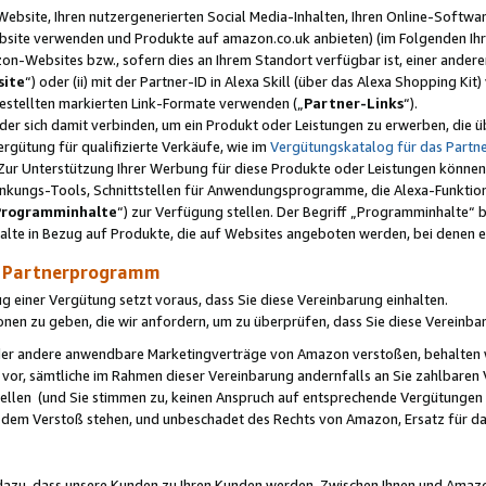
ebsite, Ihren nutzergenerierten Social Media-Inhalten, Ihren Online-Softwar
ebsite verwenden und Produkte auf amazon.co.uk anbieten) (im Folgenden Ihr
-Websites bzw., sofern dies an Ihrem Standort verfügbar ist, einer ander
ite
“) oder (ii) mit der Partner-ID in Alexa Skill (über das Alexa Shopping Ki
estellten markierten Link-Formate verwenden („
Partner-Links
“).
oder sich damit verbinden, um ein Produkt oder Leistungen zu erwerben, di
gütung für qualifizierte Verkäufe, wie im
Vergütungskatalog für das Part
Zur Unterstützung Ihrer Werbung für diese Produkte oder Leistungen können w
linkungs-Tools, Schnittstellen für Anwendungsprogramme, die Alexa-Funktion
Programminhalte
“) zur Verfügung stellen. Der Begriff „Programminhalte“ be
halte in Bezug auf Produkte, die auf Websites angeboten werden, bei denen 
as Partnerprogramm
einer Vergütung setzt voraus, dass Sie diese Vereinbarung einhalten.
ionen zu geben, die wir anfordern, um zu überprüfen, dass Sie diese Vereinba
oder andere anwendbare Marketingverträge von Amazon verstoßen, behalten w
 vor, sämtliche im Rahmen dieser Vereinbarung andernfalls an Sie zahlbare
tellen (und Sie stimmen zu, keinen Anspruch auf entsprechende Vergütungen
 dem Verstoß stehen, und unbeschadet des Rechts von Amazon, Ersatz für 
azu, dass unsere Kunden zu Ihren Kunden werden. Zwischen Ihnen und Amaz