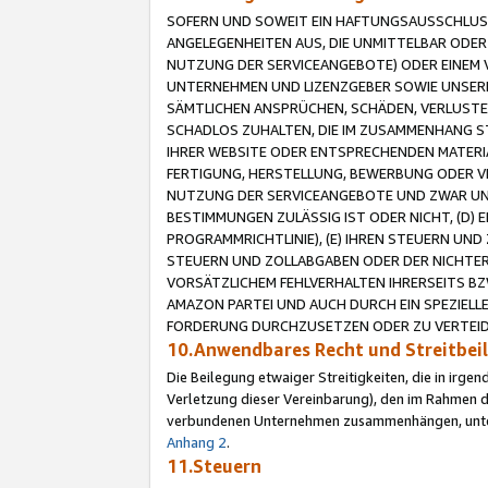
SOFERN UND SOWEIT EIN HAFTUNGSAUSSCHLUSS
ANGELEGENHEITEN AUS, DIE UNMITTELBAR ODER 
NUTZUNG DER SERVICEANGEBOTE) ODER EINEM V
UNTERNEHMEN UND LIZENZGEBER SOWIE UNSERE 
SÄMTLICHEN ANSPRÜCHEN, SCHÄDEN, VERLUSTE
SCHADLOS ZUHALTEN, DIE IM ZUSAMMENHANG STE
IHRER WEBSITE ODER ENTSPRECHENDEN MATERIA
FERTIGUNG, HERSTELLUNG, BEWERBUNG ODER VE
NUTZUNG DER SERVICEANGEBOTE UND ZWAR UN
BESTIMMUNGEN ZULÄSSIG IST ODER NICHT, (D) 
PROGRAMMRICHTLINIE), (E) IHREN STEUERN UN
STEUERN UND ZOLLABGABEN ODER DER NICHTER
VORSÄTZLICHEM FEHLVERHALTEN IHRERSEITS BZ
AMAZON PARTEI UND AUCH DURCH EIN SPEZIELL
FORDERUNG DURCHZUSETZEN ODER ZU VERTEIDI
10.Anwendbares Recht und Streitbe
Die Beilegung etwaiger Streitigkeiten, die in irg
Verletzung dieser Vereinbarung), den im Rahmen d
verbundenen Unternehmen zusammenhängen, unterl
Anhang 2
.
11.Steuern