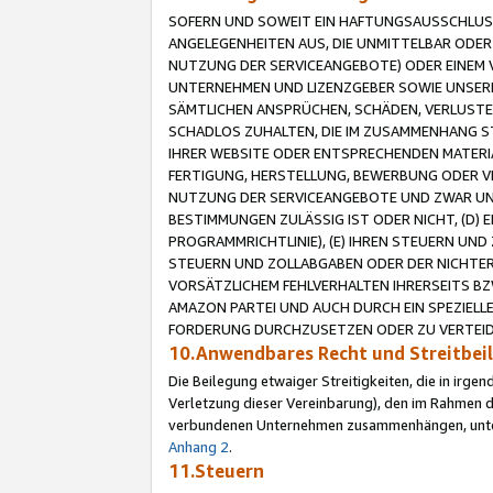
SOFERN UND SOWEIT EIN HAFTUNGSAUSSCHLUSS
ANGELEGENHEITEN AUS, DIE UNMITTELBAR ODER 
NUTZUNG DER SERVICEANGEBOTE) ODER EINEM V
UNTERNEHMEN UND LIZENZGEBER SOWIE UNSERE 
SÄMTLICHEN ANSPRÜCHEN, SCHÄDEN, VERLUSTE
SCHADLOS ZUHALTEN, DIE IM ZUSAMMENHANG STE
IHRER WEBSITE ODER ENTSPRECHENDEN MATERIA
FERTIGUNG, HERSTELLUNG, BEWERBUNG ODER VE
NUTZUNG DER SERVICEANGEBOTE UND ZWAR UN
BESTIMMUNGEN ZULÄSSIG IST ODER NICHT, (D) 
PROGRAMMRICHTLINIE), (E) IHREN STEUERN UN
STEUERN UND ZOLLABGABEN ODER DER NICHTER
VORSÄTZLICHEM FEHLVERHALTEN IHRERSEITS BZ
AMAZON PARTEI UND AUCH DURCH EIN SPEZIELL
FORDERUNG DURCHZUSETZEN ODER ZU VERTEIDI
10.Anwendbares Recht und Streitbe
Die Beilegung etwaiger Streitigkeiten, die in irg
Verletzung dieser Vereinbarung), den im Rahmen d
verbundenen Unternehmen zusammenhängen, unterl
Anhang 2
.
11.Steuern