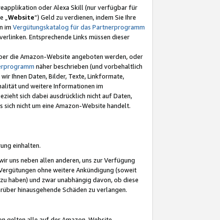
eapplikation oder Alexa Skill (nur verfügbar für
e „
Website
“) Geld zu verdienen, indem Sie Ihre
en im
Vergütungskatalog für das Partnerprogramm
t) verlinken. Entsprechende Links müssen dieser
e über die Amazon-Website angeboten werden, oder
nerprogramm
näher beschrieben (und vorbehaltlich
ir Ihnen Daten, Bilder, Texte, Linkformate,
alität und weitere Informationen im
zieht sich dabei ausdrücklich nicht auf Daten,
es sich nicht um eine Amazon-Website handelt.
rung einhalten.
ir uns neben allen anderen, uns zur Verfügung
n Vergütungen ohne weitere Ankündigung (soweit
 zu haben) und zwar unabhängig davon, ob diese
darüber hinausgehende Schäden zu verlangen.
on gelten alle auf der Amazon-Website