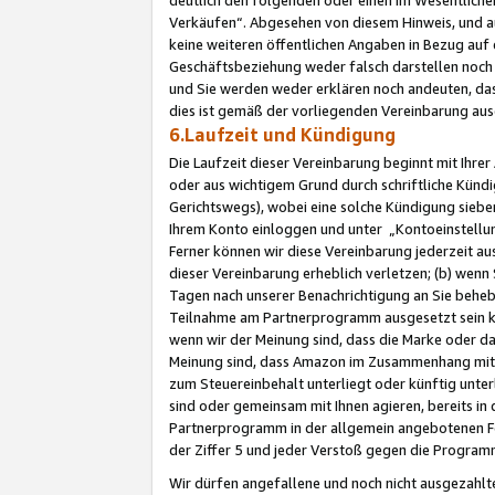
Verkäufen“. Abgesehen von diesem Hinweis, und a
keine weiteren öffentlichen Angaben in Bezug au
Geschäftsbeziehung weder falsch darstellen noch a
und Sie werden weder erklären noch andeuten, dass
dies ist gemäß der vorliegenden Vereinbarung ausd
6.Laufzeit und Kündigung
Die Laufzeit dieser Vereinbarung beginnt mit Ihre
oder aus wichtigem Grund durch schriftliche Kündi
Gerichtswegs), wobei eine solche Kündigung siebe
Ihrem Konto einloggen und unter „Kontoeinstellu
Ferner können wir diese Vereinbarung jederzeit aus
dieser Vereinbarung erheblich verletzen; (b) wenn
Tagen nach unserer Benachrichtigung an Sie behe
Teilnahme am Partnerprogramm ausgesetzt sein kö
wenn wir der Meinung sind, dass die Marke oder 
Meinung sind, dass Amazon im Zusammenhang mit d
zum Steuereinbehalt unterliegt oder künftig unter
sind oder gemeinsam mit Ihnen agieren, bereits in
Partnerprogramm in der allgemein angebotenen Fo
der Ziffer 5 und jeder Verstoß gegen die Programm
Wir dürfen angefallene und noch nicht ausgezahlt