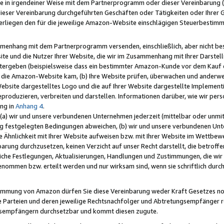
e in irgendeiner Weise mit dem Partnerprogramm oder dieser Vereinbarung (ei
ieser Vereinbarung durchgeführten Geschäften oder Tätigkeiten oder Ihrer 
liegen den für die jeweilige Amazon-Website einschlägigen Steuerbestim
mmenhang mit dem Partnerprogramm versenden, einschließlich, aber nicht be
site und die Nutzer Ihrer Website, die wir im Zusammenhang mit Ihrer Darst
itergeben (beispielsweise dass ein bestimmter Amazon-Kunde vor dem Kauf
uf die Amazon-Website kam, (b) Ihre Website prüfen, überwachen und anderwei
r Website dargestelltes Logo und die auf Ihrer Website dargestellte Impleme
reproduzieren, verbreiten und darstellen. Informationen darüber, wie wir per
ng in
Anhang 4
.
 (a) wir und unsere verbundenen Unternehmen jederzeit (mittelbar oder unmit
ng festgelegten Bedingungen abweichen, (b) wir und unsere verbundenen Unte
 Ähnlichkeit mit Ihrer Website aufweisen bzw. mit Ihrer Website im Wettbewer
barung durchzusetzen, keinen Verzicht auf unser Recht darstellt, die betrof
liche Festlegungen, Aktualisierungen, Handlungen und Zustimmungen, die wi
enommen bzw. erteilt werden und nur wirksam sind, wenn sie schriftlich dur
stimmung von Amazon dürfen Sie diese Vereinbarung weder Kraft Gesetzes no
die Parteien und deren jeweilige Rechtsnachfolger und Abtretungsempfänger 
ngsempfängern durchsetzbar und kommt diesen zugute.