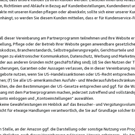
, Richtlinien und Abläufe in Bezug auf Kundenbestellungen, Kundendienst 
kte mit unseren Kunden pflegen oder abwickeln; sollte sich einer unserer Ku
nhängt, so werden Sie diesem Kunden mitteilen, dass er für Kundenservic
emäß dieser Vereinbarung am Partnerprogramm teilnehmen und Ihre Website er
ellung, Pflege oder der Betrieb Ihrer Website gegen anwendbare gesetzlich
skodizes, Branchenstandards, Selbstregulierungsregeln, Gerichtsurteile und 
ngen zu elektronischer Kommunikation, Datenschutz, Werbung und Marketing)
 oder aus anderen Gründen nicht geschäftsfähig sind); (d) Sie den Nutzen de
cherungen, Garantien oder Aussagen verlassen, die in dieser Vereinbarung nich
gebote nutzen, wenn Sie US-Handelssanktionen oder US-Recht entsprechen
men; (f) Sie alle US-amerikanischen Ausfuhr- und Wiederausfuhrbeschränkun
ten, die den Bestimmungen der US-Gesetze entsprechen und ggf. für die Wa
hang mit dem Partnerprogramm machen, jederzeit zutreffend und vollständig 
 Konto einloggen und „Kontoeinstellungen“ auswählen.
keine Gewährleistungen im Hinblick auf das Besucher- und Vergütungsvolu
icht für etwaige Handlungen verantwortlich, die Sie auf Grundlage solcher
en Stelle, an der Amazon ggf. die Darstellung oder sonstige Nutzung von Pr
 ähnlichen, nach dieser Vereinbarung zulässigen, Hinweis anbringen: „Als Ama