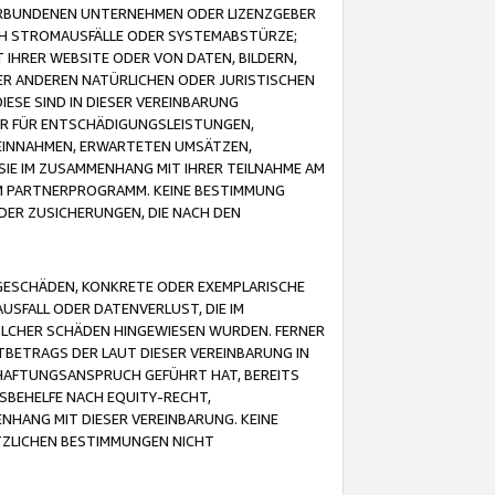
VERBUNDENEN UNTERNEHMEN ODER LIZENZGEBER
ICH STROMAUSFÄLLE ODER SYSTEMABSTÜRZE;
IHRER WEBSITE ODER VON DATEN, BILDERN,
ER ANDEREN NATÜRLICHEN ODER JURISTISCHEN
ESE SIND IN DIESER VEREINBARUNG
R FÜR ENTSCHÄDIGUNGSLEISTUNGEN,
EINNAHMEN, ERWARTETEN UMSÄTZEN,
SIE IM ZUSAMMENHANG MIT IHRER TEILNAHME AM
M PARTNERPROGRAMM. KEINE BESTIMMUNG
DER ZUSICHERUNGEN, DIE NACH DEN
GESCHÄDEN, KONKRETE ODER EXEMPLARISCHE
SFALL ODER DATENVERLUST, DIE IM
OLCHER SCHÄDEN HINGEWIESEN WURDEN. FERNER
BETRAGS DER LAUT DIESER VEREINBARUNG IN
HAFTUNGSANSPRUCH GEFÜHRT HAT, BEREITS
SBEHELFE NACH EQUITY-RECHT,
NHANG MIT DIESER VEREINBARUNG. KEINE
TZLICHEN BESTIMMUNGEN NICHT