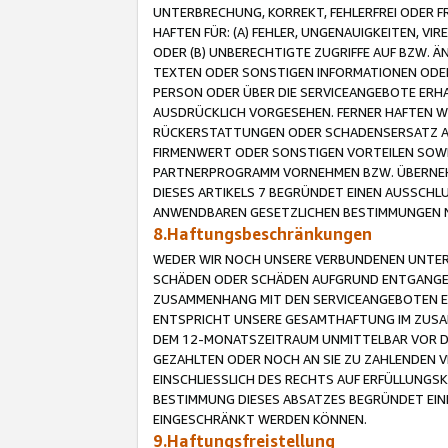
UNTERBRECHUNG, KORREKT, FEHLERFREI ODER 
HAFTEN FÜR: (A) FEHLER, UNGENAUIGKEITEN, 
ODER (B) UNBERECHTIGTE ZUGRIFFE AUF BZW. 
TEXTEN ODER SONSTIGEN INFORMATIONEN ODER 
PERSON ODER ÜBER DIE SERVICEANGEBOTE ERHA
AUSDRÜCKLICH VORGESEHEN. FERNER HAFTEN 
RÜCKERSTATTUNGEN ODER SCHADENSERSATZ AU
FIRMENWERT ODER SONSTIGEN VORTEILEN SOWIE
PARTNERPROGRAMM VORNEHMEN BZW. ÜBERNEHM
DIESES ARTIKELS 7 BEGRÜNDET EINEN AUSSCH
ANWENDBAREN GESETZLICHEN BESTIMMUNGEN 
8.Haftungsbeschränkungen
WEDER WIR NOCH UNSERE VERBUNDENEN UNTERN
SCHÄDEN ODER SCHÄDEN AUFGRUND ENTGANGENE
ZUSAMMENHANG MIT DEN SERVICEANGEBOTEN EN
ENTSPRICHT UNSERE GESAMTHAFTUNG IM ZUSAM
DEM 12-MONATSZEITRAUM UNMITTELBAR VOR DE
GEZAHLTEN ODER NOCH AN SIE ZU ZAHLENDEN V
EINSCHLIESSLICH DES RECHTS AUF ERFÜLLUNGS
BESTIMMUNG DIESES ABSATZES BEGRÜNDET EI
EINGESCHRÄNKT WERDEN KÖNNEN.
9.Haftungsfreistellung