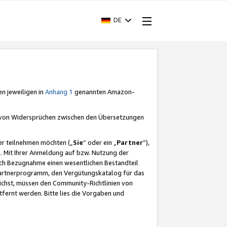
DE
en jeweiligen in
Anhang 1
genannten Amazon-
e von Widersprüchen zwischen den Übersetzungen
er teilnehmen möchten („
Sie
“ oder ein „
Partner
“),
. Mit Ihrer Anmeldung auf bzw. Nutzung der
durch Bezugnahme einen wesentlichen Bestandteil
 Partnerprogramm, den Vergütungskatalog für das
ichst, müssen den Community-Richtlinien von
fernt werden. Bitte lies die Vorgaben und