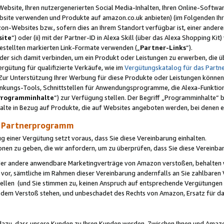
ebsite, Ihren nutzergenerierten Social Media-Inhalten, Ihren Online-Softwar
ebsite verwenden und Produkte auf amazon.co.uk anbieten) (im Folgenden Ihr
-Websites bzw., sofern dies an Ihrem Standort verfügbar ist, einer ander
ite
“) oder (ii) mit der Partner-ID in Alexa Skill (über das Alexa Shopping Ki
estellten markierten Link-Formate verwenden („
Partner-Links
“).
oder sich damit verbinden, um ein Produkt oder Leistungen zu erwerben, di
gütung für qualifizierte Verkäufe, wie im
Vergütungskatalog für das Part
Zur Unterstützung Ihrer Werbung für diese Produkte oder Leistungen können w
linkungs-Tools, Schnittstellen für Anwendungsprogramme, die Alexa-Funktion
Programminhalte
“) zur Verfügung stellen. Der Begriff „Programminhalte“ be
halte in Bezug auf Produkte, die auf Websites angeboten werden, bei denen 
as Partnerprogramm
einer Vergütung setzt voraus, dass Sie diese Vereinbarung einhalten.
ionen zu geben, die wir anfordern, um zu überprüfen, dass Sie diese Vereinba
oder andere anwendbare Marketingverträge von Amazon verstoßen, behalten w
 vor, sämtliche im Rahmen dieser Vereinbarung andernfalls an Sie zahlbare
tellen (und Sie stimmen zu, keinen Anspruch auf entsprechende Vergütungen
 dem Verstoß stehen, und unbeschadet des Rechts von Amazon, Ersatz für 
azu, dass unsere Kunden zu Ihren Kunden werden. Zwischen Ihnen und Amaz