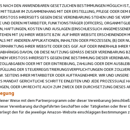
 NACH DEN ANWENDBAREN GESETZLICHEN BESTIMMUNGEN MÖGLICH IST, S
MITTELBAR IM ZUSAMMENHANG MIT DER ERSTELLUNG, PFLEGE ODER DEM BE
ERSTOSS IHRERSEITS GEGEN DIESE VEREINBARUNG STEHEN UND SIE VERP
UND DEREN MITARBEITER, FUNKTIONSTRÄGER (OFFICERS), ORGANMITGLI
N, HAFTUNGEN, KOSTEN UND AUSLAGEN (EINSCHLIESSLICH ANGEMESSENE
HEN MIT (A) IHRER WEBSITE BZW. AUF IHRER WEBSITE ERSCHEINENDEM M
LS MIT ANDEREN APPLIKATIONEN, INHALTEN ODER PROZESSEN, (B) DER 
RMARKTUNG IHRER WEBSITE ODER DES GGF. AUF ODER INNERHALB IHRER W
ABHÄNGIG DAVON, OB DIESE NUTZUNG GEMÄSS DIESER VEREINBARUNG B
EINEM VERSTOSS IHRERSEITS GEGEN EINE BESTIMMUNG DIESER VEREINBARU
D ZOLLABGABEN ODER MIT DER EINTREIBUNG, ZAHLUNG ODER DEM AUSBLEI
FÜLLUNG DER STEUERREGISTRIERUNGSVERPFLICHTUNGEN ODER ZOLLVERPF
W. SEITENS IHRER MITARBEITER ODER AUFTRAGNEHMER. WIR UND UNSERE
ES MANDAT GERICHTLICHE SCHRITTE EINLEITEN UND JEDE PROZESSUALE 
GEN, ODER UM RECHTE AUCH ZUM ZWECK DER DURCHSETZUNG DIESES AR
ilegung
endeiner Weise mit dem Partnerprogramm oder dieser Vereinbarung (einschließl
ieser Vereinbarung durchgeführten Geschäften oder Tätigkeiten oder Ihrer 
iegt den für die jeweilige Amazon-Website einschlägigen Bestimmungen z