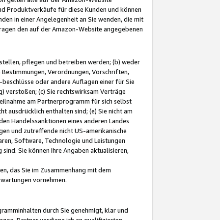
und Produktverkäufe für diese Kunden und können
nden in einer Angelegenheit an Sie wenden, die mit
e-Fragen den auf der Amazon-Website angegebenen
stellen, pflegen und betreiben werden; (b) weder
e Bestimmungen, Verordnungen, Vorschriften,
-beschlüsse oder andere Auflagen einer für Sie
 verstoßen; (c) Sie rechtswirksam Verträge
r Teilnahme am Partnerprogramm für sich selbst
t ausdrücklich enthalten sind; (e) Sie nicht am
den Handelssanktionen eines anderen Landes
gen und zutreffende nicht US-amerikanische
ren, Software, Technologie und Leistungen
sind. Sie können Ihre Angaben aktualisieren,
men, das Sie im Zusammenhang mit dem
 Erwartungen vornehmen.
ogramminhalten durch Sie genehmigt, klar und
zon-Partner verdiene ich an qualifizierten