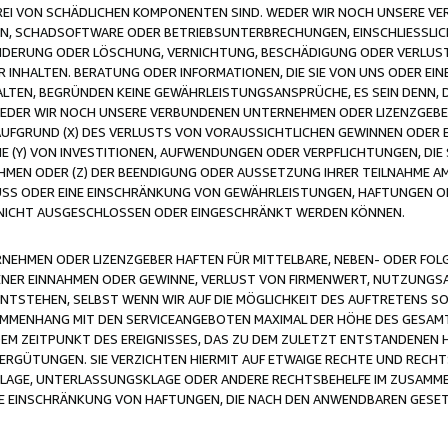
FREI VON SCHÄDLICHEN KOMPONENTEN SIND. WEDER WIR NOCH UNSERE 
VIREN, SCHADSOFTWARE ODER BETRIEBSUNTERBRECHUNGEN, EINSCHLIESSL
ÄNDERUNG ODER LÖSCHUNG, VERNICHTUNG, BESCHÄDIGUNG ODER VERLUST 
INHALTEN. BERATUNG ODER INFORMATIONEN, DIE SIE VON UNS ODER EIN
LTEN, BEGRÜNDEN KEINE GEWÄHRLEISTUNGSANSPRÜCHE, ES SEIN DENN, DI
WEDER WIR NOCH UNSERE VERBUNDENEN UNTERNEHMEN ODER LIZENZGEBE
FGRUND (X) DES VERLUSTS VON VORAUSSICHTLICHEN GEWINNEN ODER 
 (Y) VON INVESTITIONEN, AUFWENDUNGEN ODER VERPFLICHTUNGEN, DIE 
EN ODER (Z) DER BEENDIGUNG ODER AUSSETZUNG IHRER TEILNAHME A
LUSS ODER EINE EINSCHRÄNKUNG VON GEWÄHRLEISTUNGEN, HAFTUNGEN O
NICHT AUSGESCHLOSSEN ODER EINGESCHRÄNKT WERDEN KÖNNEN.
EHMEN ODER LIZENZGEBER HAFTEN FÜR MITTELBARE, NEBEN- ODER FOL
R EINNAHMEN ODER GEWINNE, VERLUST VON FIRMENWERT, NUTZUNGSAU
TSTEHEN, SELBST WENN WIR AUF DIE MÖGLICHKEIT DES AUFTRETENS S
MENHANG MIT DEN SERVICEANGEBOTEN MAXIMAL DER HÖHE DES GESAMT
M ZEITPUNKT DES EREIGNISSES, DAS ZU DEM ZULETZT ENTSTANDENEN 
ERGÜTUNGEN. SIE VERZICHTEN HIERMIT AUF ETWAIGE RECHTE UND RECHT
KLAGE, UNTERLASSUNGSKLAGE ODER ANDERE RECHTSBEHELFE IM ZUSAMME
NE EINSCHRÄNKUNG VON HAFTUNGEN, DIE NACH DEN ANWENDBAREN GESE