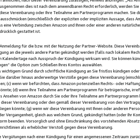
usgenommen dies ist nach dem anwendbaren Recht erforderlich, werden Sie 
f diese Vereinbarung oder Ihre Teilnahme am Partnerprogramm machen. Sie d
usschmücken (einschließlich der expliziten oder impliziten Aussage, dass A
 eine Verbindung zwischen Amazon und Ihnen oder einer anderen natürlichen 
rücklich gestattet ist.
r Anmeldung für die bzw. mit der Nutzung der Partner-Website. Diese Vereinb
gung an die jeweils andere Partei gekündigt werden (falls nach lokalem Rech
n Kalendertage nach Ausspruch der Kündigung wirksam wird. Sie können kündi
ngen“ die Option zum Schließen Ihres Kontos auswählen.
 wichtigem Grund durch schriftliche Kündigung an Sie fristlos kündigen oder I
 Sie darüber hinaus anderweitige Verstöße gegen diese Vereinbarung (einschli
ben; (c) wenn wir befürchten, dass Amazon potenziellen Rechts- oder Haftu
nnte; (d) wenn Ihre Teilnahme am Partnerprogramm für betrügerische, irref
das Ansehen von Amazon durch Sie oder Ihre Teilnahme am Partnerprogramm b
ieser Vereinbarung oder den gemäß dieser Vereinbarung von den Vertragspa
liegen könnte; (g) wenn wir diese Vereinbarung mit Ihnen oder anderen Perso
 der Vergangenheit, gleich aus welchem Grund, gekündigt hatten (oder Ihr Ko
rm beenden. Vorsorglich und ohne Einschränkung des vorstehenden Absatzes
richtlinien als erheblicher Verstoß gegen diese Vereinbarung.
e Vergütungen nach einer Kündigung für einen angemessenen Zeitraum zurückb