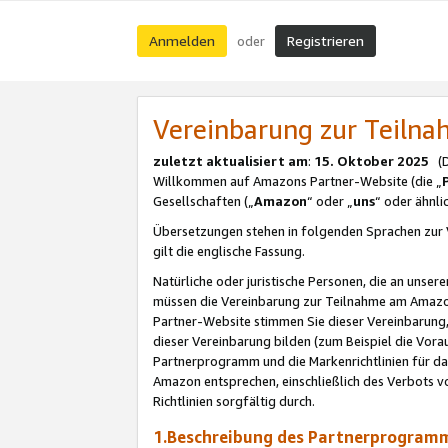
Anmelden
Registrieren
oder
Vereinbarung zur Teil
zuletzt aktualisiert am
:
15. Oktober 2025
(De
Willkommen auf Amazons Partner-Website (die „
Gesellschaften („
Amazon
“ oder „
uns
“ oder ähnl
Übersetzungen stehen in folgenden Sprachen zur 
gilt die englische Fassung.
Natürliche oder juristische Personen, die an uns
müssen die Vereinbarung zur Teilnahme am Amaz
Partner-Website stimmen Sie dieser Vereinbarung,
dieser Vereinbarung bilden (zum Beispiel die Vo
Partnerprogramm und die Markenrichtlinien für da
Amazon entsprechen, einschließlich des Verbots vo
Richtlinien sorgfältig durch.
1.Beschreibung des Partnerprogra