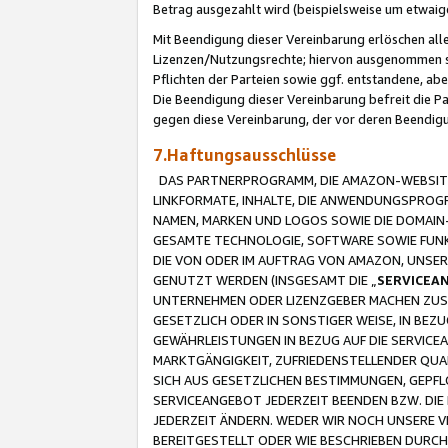
Betrag ausgezahlt wird (beispielsweise um etwai
Mit Beendigung dieser Vereinbarung erlöschen alle
Lizenzen/Nutzungsrechte; hiervon ausgenommen sind
Pflichten der Parteien sowie ggf. entstandene, ab
Die Beendigung dieser Vereinbarung befreit die P
gegen diese Vereinbarung, der vor deren Beendi
7.Haftungsausschlüsse
DAS PARTNERPROGRAMM, DIE AMAZON-WEBSITE,
LINKFORMATE, INHALTE, DIE ANWENDUNGSPRO
NAMEN, MARKEN UND LOGOS SOWIE DIE DOMAIN
GESAMTE TECHNOLOGIE, SOFTWARE SOWIE FUNKT
DIE VON ODER IM AUFTRAG VON AMAZON, UNS
GENUTZT WERDEN (INSGESAMT DIE „
SERVICEA
UNTERNEHMEN ODER LIZENZGEBER MACHEN ZUSI
GESETZLICH ODER IN SONSTIGER WEISE, IN BE
GEWÄHRLEISTUNGEN IN BEZUG AUF DIE SERVICE
MARKTGÄNGIGKEIT, ZUFRIEDENSTELLENDER QUA
SICH AUS GESETZLICHEN BESTIMMUNGEN, GEPFL
SERVICEANGEBOT JEDERZEIT BEENDEN BZW. DIE
JEDERZEIT ÄNDERN. WEDER WIR NOCH UNSERE 
BEREITGESTELLT ODER WIE BESCHRIEBEN DURC