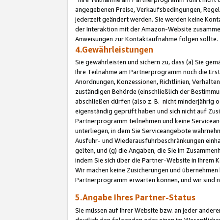
angegebenen Preise, Verkaufsbedingungen, Regeln
jederzeit geändert werden. Sie werden keine Konta
der Interaktion mit der Amazon-Website zusamme
Anweisungen zur Kontaktaufnahme folgen sollte.
4.Gewährleistungen
Sie gewährleisten und sichern zu, dass (a) Sie g
Ihre Teilnahme am Partnerprogramm noch die Erst
Anordnungen, Konzessionen, Richtlinien, Verhalten
zuständigen Behörde (einschließlich der Bestimmu
abschließen dürfen (also z. B. nicht minderjährig
eigenständig geprüft haben und sich nicht auf Zusi
Partnerprogramm teilnehmen und keine Servicean
unterliegen, in dem Sie Serviceangebote wahrneh
Ausfuhr- und Wiederausfuhrbeschränkungen einhal
gelten, und (g) die Angaben, die Sie im Zusammen
indem Sie sich über die Partner-Website in Ihrem
Wir machen keine Zusicherungen und übernehmen 
Partnerprogramm erwarten können, und wir sind n
5.Angabe Ihres Partner-Status
Sie müssen auf Ihrer Website bzw. an jeder ander
deutlich den folgenden oder einen im Wesentlichen