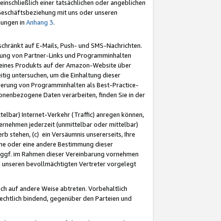
nschließlich einer tatsächlichen oder angeblichen
Geschäftsbeziehung mit uns oder unseren
mungen in
Anhang 3
.
schränkt auf E-Mails, Push- und SMS-Nachrichten.
ellung von Partner-Links und Programminhalten
 eines Produkts auf der Amazon-Website über
tig untersuchen, um die Einhaltung dieser
ntierung von Programminhalten als Best-Practice-
sonenbezogene Daten verarbeiten, finden Sie in der
telbar) Internet-Verkehr (Traffic) anregen können,
rnehmen jederzeit (unmittelbar oder mittelbar)
b stehen, (c) ein Versäumnis unsererseits, Ihre
fene oder eine andere Bestimmung dieser
r ggf. im Rahmen dieser Vereinbarung vornehmen
ch unseren bevollmächtigten Vertreter vorgelegt
ch auf andere Weise abtreten. Vorbehaltlich
rechtlich bindend, gegenüber den Parteien und