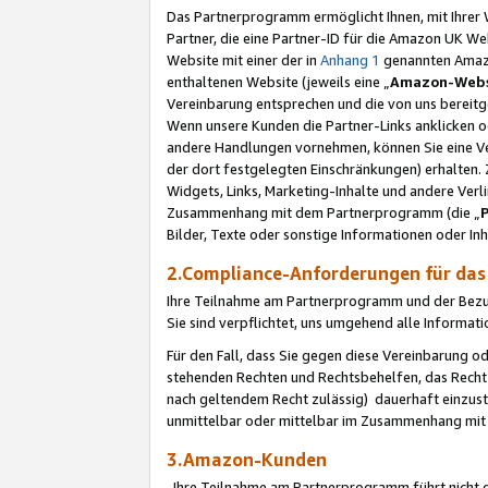
Das Partnerprogramm ermöglicht Ihnen, mit Ihrer W
Partner, die eine Partner-ID für die Amazon UK W
Website mit einer der in
Anhang 1
genannten Amazon
enthaltenen Website (jeweils eine „
Amazon-Webs
Vereinbarung entsprechen und die von uns bereitg
Wenn unsere Kunden die Partner-Links anklicken 
andere Handlungen vornehmen, können Sie eine Ver
der dort festgelegten Einschränkungen) erhalten. 
Widgets, Links, Marketing-Inhalte und andere Ver
Zusammenhang mit dem Partnerprogramm (die „
Bilder, Texte oder sonstige Informationen oder In
2.Compliance-Anforderungen für d
Ihre Teilnahme am Partnerprogramm und der Bezug 
Sie sind verpflichtet, uns umgehend alle Informat
Für den Fall, dass Sie gegen diese Vereinbarung 
stehenden Rechten und Rechtsbehelfen, das Recht
nach geltendem Recht zulässig) dauerhaft einzus
unmittelbar oder mittelbar im Zusammenhang mit
3.Amazon-Kunden
Ihre Teilnahme am Partnerprogramm führt nicht d