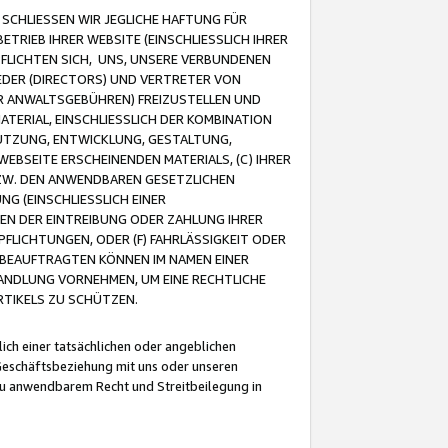
CHLIESSEN WIR JEGLICHE HAFTUNG FÜR
TRIEB IHRER WEBSITE (EINSCHLIESSLICH IHRER
FLICHTEN SICH, UNS, UNSERE VERBUNDENEN
EDER (DIRECTORS) UND VERTRETER VON
R ANWALTSGEBÜHREN) FREIZUSTELLEN UND
ATERIAL, EINSCHLIESSLICH DER KOMBINATION
NUTZUNG, ENTWICKLUNG, GESTALTUNG,
EBSEITE ERSCHEINENDEN MATERIALS, (C) IHRER
ZW. DEN ANWENDBAREN GESETZLICHEN
NG (EINSCHLIESSLICH EINER
BEN DER EINTREIBUNG ODER ZAHLUNG IHRER
LICHTUNGEN, ODER (F) FAHRLÄSSIGKEIT ODER
 BEAUFTRAGTEN KÖNNEN IM NAMEN EINER
HANDLUNG VORNEHMEN, UM EINE RECHTLICHE
TIKELS ZU SCHÜTZEN.
ich einer tatsächlichen oder angeblichen
Geschäftsbeziehung mit uns oder unseren
u anwendbarem Recht und Streitbeilegung in