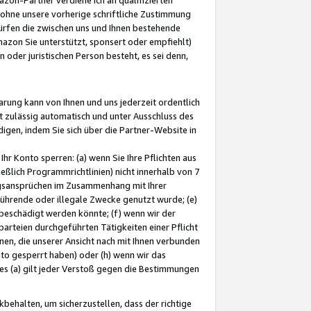
ohne unsere vorherige schriftliche Zustimmung
ürfen die zwischen uns und Ihnen bestehende
mazon Sie unterstützt, sponsert oder empfiehlt)
oder juristischen Person besteht, es sei denn,
arung kann von Ihnen und uns jederzeit ordentlich
t zulässig automatisch und unter Ausschluss des
gen, indem Sie sich über die Partner-Website in
hr Konto sperren: (a) wenn Sie Ihre Pflichten aus
eßlich Programmrichtlinien) nicht innerhalb von 7
ngsansprüchen im Zusammenhang mit Ihrer
ührende oder illegale Zwecke genutzt wurde; (e)
eschädigt werden könnte; (f) wenn wir der
rteien durchgeführten Tätigkeiten einer Pflicht
nen, die unserer Ansicht nach mit Ihnen verbunden
nto gesperrt haben) oder (h) wenn wir das
 (a) gilt jeder Verstoß gegen die Bestimmungen
ehalten, um sicherzustellen, dass der richtige