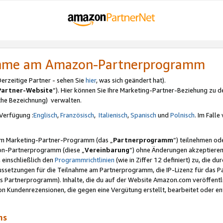
nahme am Amazon-Partnerprogramm
rzeitige Partner - sehen Sie
hier
, was sich geändert hat).
Partner-Website
“). Hier können Sie Ihre Marketing-Partner-Beziehung zu d
iche Bezeichnung) verwalten.
Verfügung :
Englisch
,
Französisch
,
Italienisch
,
Spanisch
und
Polnisch
. Im Fall
erem Marketing-Partner-Programm (das „
Partnerprogramm
“) teilnehmen od
on-Partnerprogramm (diese „
Vereinbarung
“) ohne Änderungen akzeptieren
 einschließlich den
Programmrichtlinien
(wie in Ziffer 12 definiert) zu, die 
raussetzungen für die Teilnahme am Partnerprogramm, die IP-Lizenz für das
s Partnerprogramm). Inhalte, die du auf der Website Amazon.com veröffentl
n Kundenrezensionen, die gegen eine Vergütung erstellt, bearbeitet oder ent
mms