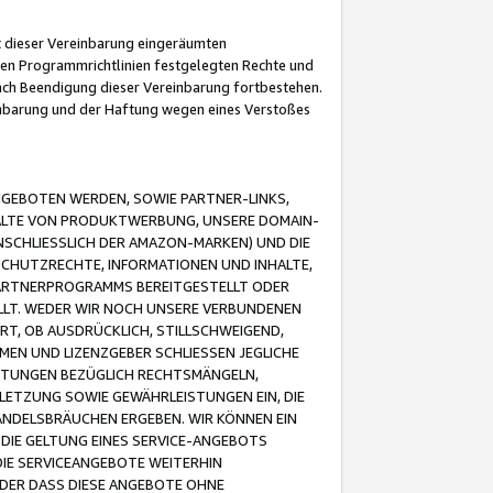
it dieser Vereinbarung eingeräumten
 den Programmrichtlinien festgelegten Rechte und
 nach Beendigung dieser Vereinbarung fortbestehen.
einbarung und der Haftung wegen eines Verstoßes
GEBOTEN WERDEN, SOWIE PARTNER-LINKS,
ALTE VON PRODUKTWERBUNG, UNSERE DOMAIN-
SCHLIESSLICH DER AMAZON-MARKEN) UND DIE
SCHUTZRECHTE, INFORMATIONEN UND INHALTE,
PARTNERPROGRAMMS BEREITGESTELLT ODER
ELLT. WEDER WIR NOCH UNSERE VERBUNDENEN
T, OB AUSDRÜCKLICH, STILLSCHWEIGEND,
MEN UND LIZENZGEBER SCHLIESSEN JEGLICHE
ISTUNGEN BEZÜGLICH RECHTSMÄNGELN,
LETZUNG SOWIE GEWÄHRLEISTUNGEN EIN, DIE
ANDELSBRÄUCHEN ERGEBEN. WIR KÖNNEN EIN
 DIE GELTUNG EINES SERVICE-ANGEBOTS
IE SERVICEANGEBOTE WEITERHIN
ODER DASS DIESE ANGEBOTE OHNE