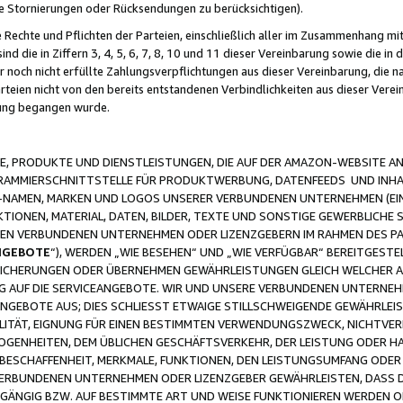
ge Stornierungen oder Rücksendungen zu berücksichtigen).
 Rechte und Pflichten der Parteien, einschließlich aller im Zusammenhang m
 die in Ziffern 3, 4, 5, 6, 7, 8, 10 und 11 dieser Vereinbarung sowie die in
er noch nicht erfüllte Zahlungsverpflichtungen aus dieser Vereinbarung, die
arteien nicht von den bereits entstandenen Verbindlichkeiten aus dieser Ver
gung begangen wurde.
 PRODUKTE UND DIENSTLEISTUNGEN, DIE AUF DER AMAZON-WEBSITE AN
GRAMMIERSCHNITTSTELLE FÜR PRODUKTWERBUNG, DATENFEEDS UND INH
-NAMEN, MARKEN UND LOGOS UNSERER VERBUNDENEN UNTERNEHMEN (EIN
IONEN, MATERIAL, DATEN, BILDER, TEXTE UND SONSTIGE GEWERBLICHE 
EREN VERBUNDENEN UNTERNEHMEN ODER LIZENZGEBERN IM RAHMEN DES 
NGEBOTE
“), WERDEN „WIE BESEHEN“ UND „WIE VERFÜGBAR“ BEREITGEST
CHERUNGEN ODER ÜBERNEHMEN GEWÄHRLEISTUNGEN GLEICH WELCHER AR
ZUG AUF DIE SERVICEANGEBOTE. WIR UND UNSERE VERBUNDENEN UNTERNEH
ANGEBOTE AUS; DIES SCHLIESST ETWAIGE STILLSCHWEIGENDE GEWÄHRLE
LITÄT, EIGNUNG FÜR EINEN BESTIMMTEN VERWENDUNGSZWECK, NICHTVER
OGENHEITEN, DEM ÜBLICHEN GESCHÄFTSVERKEHR, DER LEISTUNG ODER H
 BESCHAFFENHEIT, MERKMALE, FUNKTIONEN, DEN LEISTUNGSUMFANG ODER
VERBUNDENEN UNTERNEHMEN ODER LIZENZGEBER GEWÄHRLEISTEN, DASS D
HGÄNGIG BZW. AUF BESTIMMTE ART UND WEISE FUNKTIONIEREN WERDEN 