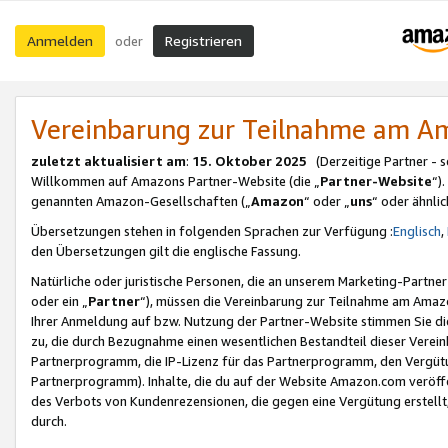
Anmelden
Registrieren
oder
Vereinbarung zur Teilnahme am 
zuletzt aktualisiert am
:
15. Oktober 2025
(Derzeitige Partner - 
Willkommen auf Amazons Partner-Website (die „
Partner-Website
“)
genannten Amazon-Gesellschaften („
Amazon
“ oder „
uns
“ oder ähnli
Übersetzungen stehen in folgenden Sprachen zur Verfügung :
Englisch
,
den Übersetzungen gilt die englische Fassung.
Natürliche oder juristische Personen, die an unserem Marketing-Partn
oder ein „
Partner
“), müssen die Vereinbarung zur Teilnahme am Ama
Ihrer Anmeldung auf bzw. Nutzung der Partner-Website stimmen Sie die
zu, die durch Bezugnahme einen wesentlichen Bestandteil dieser Verei
Partnerprogramm, die IP-Lizenz für das Partnerprogramm, den Vergütu
Partnerprogramm). Inhalte, die du auf der Website Amazon.com veröffe
des Verbots von Kundenrezensionen, die gegen eine Vergütung erstellt, 
durch.