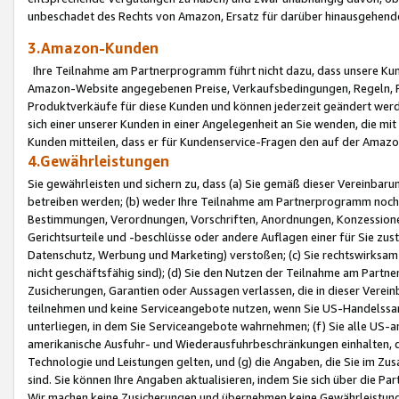
unbeschadet des Rechts von Amazon, Ersatz für darüber hinausgehen
3.Amazon-Kunden
Ihre Teilnahme am Partnerprogramm führt nicht dazu, dass unsere Kun
Amazon-Website angegebenen Preise, Verkaufsbedingungen, Regeln, Ri
Produktverkäufe für diese Kunden und können jederzeit geändert werde
sich einer unserer Kunden in einer Angelegenheit an Sie wenden, die 
Kunden mitteilen, dass er für Kundenservice-Fragen den auf der Ama
4.Gewährleistungen
Sie gewährleisten und sichern zu, dass (a) Sie gemäß dieser Vereinba
betreiben werden; (b) weder Ihre Teilnahme am Partnerprogramm noch d
Bestimmungen, Verordnungen, Vorschriften, Anordnungen, Konzessionen,
Gerichtsurteile und -beschlüsse oder andere Auflagen einer für Sie zu
Datenschutz, Werbung und Marketing) verstoßen; (c) Sie rechtswirksam 
nicht geschäftsfähig sind); (d) Sie den Nutzen der Teilnahme am Partne
Zusicherungen, Garantien oder Aussagen verlassen, die in dieser Verein
teilnehmen und keine Serviceangebote nutzen, wenn Sie US-Handelssa
unterliegen, in dem Sie Serviceangebote wahrnehmen; (f) Sie alle US
amerikanische Ausfuhr- und Wiederausfuhrbeschränkungen einhalten, 
Technologie und Leistungen gelten, und (g) die Angaben, die Sie im 
sind. Sie können Ihre Angaben aktualisieren, indem Sie sich über die 
Wir machen keine Zusicherungen und übernehmen keine Gewährleistun