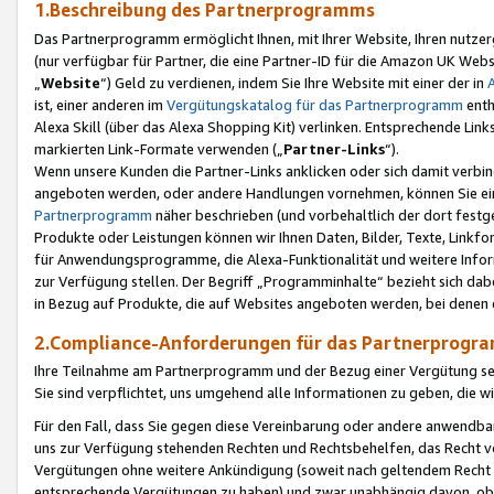
1.Beschreibung des Partnerprogramms
Das Partnerprogramm ermöglicht Ihnen, mit Ihrer Website, Ihren nutzer
(nur verfügbar für Partner, die eine Partner-ID für die Amazon UK We
„
Website
“) Geld zu verdienen, indem Sie Ihre Website mit einer der in
ist, einer anderen im
Vergütungskatalog für das Partnerprogramm
enth
Alexa Skill (über das Alexa Shopping Kit) verlinken. Entsprechende Lin
markierten Link-Formate verwenden („
Partner-Links
“).
Wenn unsere Kunden die Partner-Links anklicken oder sich damit verbi
angeboten werden, oder andere Handlungen vornehmen, können Sie eine
Partnerprogramm
näher beschrieben (und vorbehaltlich der dort festg
Produkte oder Leistungen können wir Ihnen Daten, Bilder, Texte, Linkfo
für Anwendungsprogramme, die Alexa-Funktionalität und weitere Inf
zur Verfügung stellen. Der Begriff „Programminhalte“ bezieht sich dabe
in Bezug auf Produkte, die auf Websites angeboten werden, bei denen 
2.Compliance-Anforderungen für das Partnerprog
Ihre Teilnahme am Partnerprogramm und der Bezug einer Vergütung setz
Sie sind verpflichtet, uns umgehend alle Informationen zu geben, die w
Für den Fall, dass Sie gegen diese Vereinbarung oder andere anwendba
uns zur Verfügung stehenden Rechten und Rechtsbehelfen, das Recht vo
Vergütungen ohne weitere Ankündigung (soweit nach geltendem Recht z
entsprechende Vergütungen zu haben) und zwar unabhängig davon, ob 