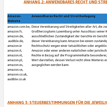
ANHANG 2: ANWENDBARES RECHT UND STRE
Amazon-
Anwendbares Recht und Streitbeilegung
Website
amazon.com.be,
Diese Vereinbarung und Streitigkeiten aller Art, die 
amazon.fr,
Großherzogtums Luxemburg unter Ausschluss seiner Kol
amazon.de,
ausschließlichen Zuständigkeit der Gerichte im Geri
audible.de,
dieser Vereinbarung kann Amazon bei einem zuständig
amazon.ie
Rechtsschutz wegen einer tatsächlichen oder angebli
amazon.it,
Amazon oder einer anderen natürlichen oder juristisc
amazon.nl,
Rechte in Bezug auf die Programminhalte besonderer,
amazon.pl,
Wert darstellen, dessen Verlust nicht ohne Weiteres e
amazon.es,
ausgeglichen werden kann.
amazon.se,
amazon.co.uk,
audible.co.uk
ANHANG 3: STEUERBESTIMMUNGEN FÜR DIE JEWEIL