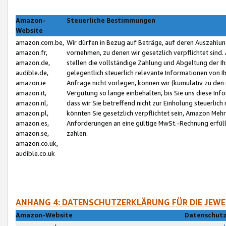
Amazon-
Steuerliche Bestimmungen
Website
amazon.com.be,
Wir dürfen in Bezug auf Beträge, auf deren Auszahlun
amazon.fr,
vornehmen, zu denen wir gesetzlich verpflichtet sind
amazon.de,
stellen die vollständige Zahlung und Abgeltung der 
audible.de,
gelegentlich steuerlich relevante Informationen von I
amazon.ie
Anfrage nicht vorlegen, können wir (kumulativ zu de
amazon.it,
Vergütung so lange einbehalten, bis Sie uns diese Inf
amazon.nl,
dass wir Sie betreffend nicht zur Einholung steuerlich 
amazon.pl,
könnten Sie gesetzlich verpflichtet sein, Amazon Meh
amazon.es,
Anforderungen an eine gültige MwSt.-Rechnung erfüllt
amazon.se,
zahlen.
amazon.co.uk,
audible.co.uk
ANHANG 4: DATENSCHUTZERKLÄRUNG FÜR DIE JEWE
Amazon-Website
Datenschutz