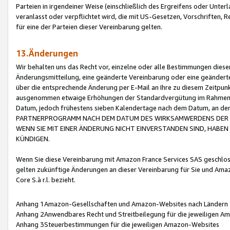
Parteien in irgendeiner Weise (einschließlich des Ergreifens oder Unt
veranlasst oder verpflichtet wird, die mit US-Gesetzen, Vorschriften,
für eine der Parteien dieser Vereinbarung gelten.
13.Änderungen
Wir behalten uns das Recht vor, einzelne oder alle Bestimmungen diese
Änderungsmitteilung, eine geänderte Vereinbarung oder eine geänderte 
über die entsprechende Änderung per E-Mail an Ihre zu diesem Zeitpun
ausgenommen etwaige Erhöhungen der Standardvergütung im Rahmen
Datum, jedoch frühestens sieben Kalendertage nach dem Datum, an de
PARTNERPROGRAMM NACH DEM DATUM DES WIRKSAMWERDENS DER Ä
WENN SIE MIT EINER ÄNDERUNG NICHT EINVERSTANDEN SIND, HABEN S
KÜNDIGEN.
Wenn Sie diese Vereinbarung mit Amazon France Services SAS geschlo
gelten zukünftige Änderungen an dieser Vereinbarung für Sie und Ama
Core S.à r.l. bezieht.
Anhang 1Amazon-Gesellschaften und Amazon-Websites nach Ländern
Anhang 2Anwendbares Recht und Streitbeilegung für die jeweiligen 
Anhang 3Steuerbestimmungen für die jeweiligen Amazon-Websites