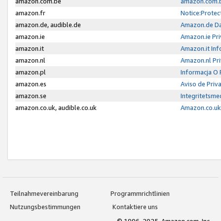
amazon.com.be
amazon.com.b
amazon.fr
Notice:Protec
amazon.de, audible.de
Amazon.de Da
amazon.ie
Amazon.ie Pri
amazon.it
Amazon.it Inf
amazon.nl
Amazon.nl Pri
amazon.pl
Informacja O
amazon.es
Aviso de Priv
amazon.se
Integritetsm
amazon.co.uk, audible.co.uk
Amazon.co.uk 
Teilnahmevereinbarung
Programmrichtlinien
Nutzungsbestimmungen
Kontaktiere uns