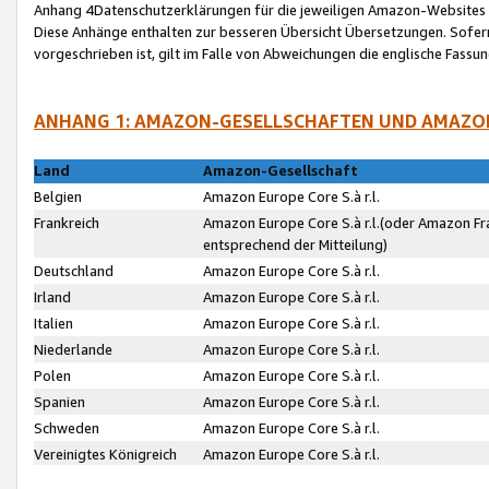
Anhang 4Datenschutzerklärungen für die jeweiligen Amazon-Websites
Diese Anhänge enthalten zur besseren Übersicht Übersetzungen. Sofe
vorgeschrieben ist, gilt im Falle von Abweichungen die englische Fass
ANHANG 1: AMAZON-GESELLSCHAFTEN UND AMAZO
Land
Amazon-Gesellschaft
Belgien
Amazon Europe Core S.à r.l.
Frankreich
Amazon Europe Core S.à r.l.(oder Amazon Fr
entsprechend der Mitteilung)
Deutschland
Amazon Europe Core S.à r.l.
Irland
Amazon Europe Core S.à r.l.
Italien
Amazon Europe Core S.à r.l.
Niederlande
Amazon Europe Core S.à r.l.
Polen
Amazon Europe Core S.à r.l.
Spanien
Amazon Europe Core S.à r.l.
Schweden
Amazon Europe Core S.à r.l.
Vereinigtes Königreich
Amazon Europe Core S.à r.l.