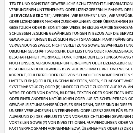
TEXTE UND SONSTIGE GEWERBLICHE SCHUTZRECHTE, INFORMATIONE
VERBUNDENEN UNTERNEHMEN ODER LIZENZGEBERN IM RAHMEN DES
„
SERVICEANGEBOTE
“), WERDEN „WIE BESEHEN“ UND „WIE VERFÜ
ODER LIZENZGEBER MACHEN ZUSICHERUNGEN ODER ÜBERNEHMEN GEW
GESETZLICH ODER IN SONSTIGER WEISE, IN BEZUG AUF DIE SERVI
SCHLIESSEN JEGLICHE GEWÄHRLEISTUNGEN IN BEZUG AUF DIE SERVI
GEWÄHRLEISTUNGEN BEZÜGLICH RECHTSMÄNGELN, MARKTGÄNGIGKEIT
VERWENDUNGSZWECK, NICHTVERLETZUNG SOWIE GEWÄHRLEISTUNGEN 
ÜBLICHEN GESCHÄFTSVERKEHR, DER LEISTUNG ODER HANDELSBRÄUCH
BESCHAFFENHEIT, MERKMALE, FUNKTIONEN, DEN LEISTUNGSUMFANG 
NOCH UNSERE VERBUNDENEN UNTERNEHMEN ODER LIZENZGEBER GEWÄ
BESCHRIEBEN DURCHGÄNGIG BZW. AUF BESTIMMTE ART UND WEISE
KORREKT, FEHLERFREI ODER FREI VON SCHÄDLICHEN KOMPONENTEN
HAFTEN FÜR: (A) FEHLER, UNGENAUIGKEITEN, VIREN, SCHADSOFTW
SYSTEMABSTÜRZE; ODER (B) UNBERECHTIGTE ZUGRIFFE AUF BZW. 
WEBSITE ODER VON DATEN, BILDERN, TEXTEN ODER SONSTIGEN INF
ODER EINER ANDEREN NATÜRLICHEN ODER JURISTISCHEN PERSON OD
GEWÄHRLEISTUNGSANSPRÜCHE, ES SEIN DENN, DIESE SIND IN DIES
UNSERE VERBUNDENEN UNTERNEHMEN ODER LIZENZGEBER FÜR EN
AUFGRUND (X) DES VERLUSTS VON VORAUSSICHTLICHEN GEWINNEN
VORTEILEN SOWIE (Y) VON INVESTITIONEN, AUFWENDUNGEN ODER VE
PARTNERPROGRAMM VORNEHMEN BZW. ÜBERNEHMEN ODER (Z) DER 