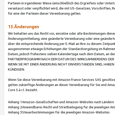
Parteien in irgendeiner Weise (einschließlich des Ergreifens oder Unt
veranlasst oder verpflichtet wird, die mit US-Gesetzen, Vorschriften,
für eine der Parteien dieser Vereinbarung gelten.
13.Änderungen
Wir behalten uns das Recht vor, einzelne oder alle Bestimmungen diese
Änderungsmitteilung, eine geänderte Vereinbarung oder eine geänderte 
über die entsprechende Änderung per E-Mail an Ihre zu diesem Zeitpun
ausgenommen etwaige Erhöhungen der Standardvergütung im Rahmen
Datum, jedoch frühestens sieben Kalendertage nach dem Datum, an de
PARTNERPROGRAMM NACH DEM DATUM DES WIRKSAMWERDENS DER Ä
WENN SIE MIT EINER ÄNDERUNG NICHT EINVERSTANDEN SIND, HABEN S
KÜNDIGEN.
Wenn Sie diese Vereinbarung mit Amazon France Services SAS geschlo
gelten zukünftige Änderungen an dieser Vereinbarung für Sie und Ama
Core S.à r.l. bezieht.
Anhang 1Amazon-Gesellschaften und Amazon-Websites nach Ländern
Anhang 2Anwendbares Recht und Streitbeilegung für die jeweiligen 
Anhang 3Steuerbestimmungen für die jeweiligen Amazon-Websites