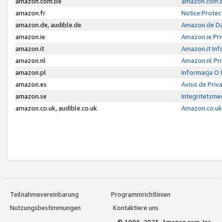
amazon.com.be
amazon.com.b
amazon.fr
Notice:Protec
amazon.de, audible.de
Amazon.de Da
amazon.ie
Amazon.ie Pri
amazon.it
Amazon.it Inf
amazon.nl
Amazon.nl Pri
amazon.pl
Informacja O
amazon.es
Aviso de Priv
amazon.se
Integritetsm
amazon.co.uk, audible.co.uk
Amazon.co.uk 
Teilnahmevereinbarung
Programmrichtlinien
Nutzungsbestimmungen
Kontaktiere uns