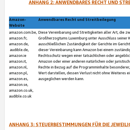
ANHANG 2: ANWENDBARES RECHT UND STRE
Amazon-
Anwendbares Recht und Streitbeilegung
Website
amazon.com.be,
Diese Vereinbarung und Streitigkeiten aller Art, die 
amazon.fr,
Großherzogtums Luxemburg unter Ausschluss seiner Kol
amazon.de,
ausschließlichen Zuständigkeit der Gerichte im Geri
audible.de,
dieser Vereinbarung kann Amazon bei einem zuständig
amazon.ie
Rechtsschutz wegen einer tatsächlichen oder angebli
amazon.it,
Amazon oder einer anderen natürlichen oder juristisc
amazon.nl,
Rechte in Bezug auf die Programminhalte besonderer,
amazon.pl,
Wert darstellen, dessen Verlust nicht ohne Weiteres e
amazon.es,
ausgeglichen werden kann.
amazon.se,
amazon.co.uk,
audible.co.uk
ANHANG 3: STEUERBESTIMMUNGEN FÜR DIE JEWEIL