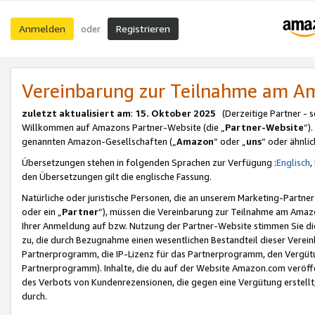
Anmelden
Registrieren
oder
Vereinbarung zur Teilnahme am 
zuletzt aktualisiert am
:
15. Oktober 2025
(Derzeitige Partner - 
Willkommen auf Amazons Partner-Website (die „
Partner-Website
“)
genannten Amazon-Gesellschaften („
Amazon
“ oder „
uns
“ oder ähnli
Übersetzungen stehen in folgenden Sprachen zur Verfügung :
Englisch
,
den Übersetzungen gilt die englische Fassung.
Natürliche oder juristische Personen, die an unserem Marketing-Partn
oder ein „
Partner
“), müssen die Vereinbarung zur Teilnahme am Ama
Ihrer Anmeldung auf bzw. Nutzung der Partner-Website stimmen Sie die
zu, die durch Bezugnahme einen wesentlichen Bestandteil dieser Verei
Partnerprogramm, die IP-Lizenz für das Partnerprogramm, den Vergütu
Partnerprogramm). Inhalte, die du auf der Website Amazon.com veröffe
des Verbots von Kundenrezensionen, die gegen eine Vergütung erstellt, 
durch.