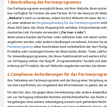
1.Beschreibung des Partnerprogramms
Das Partnerprogramm ermöglicht Ihnen, mit Ihrer Website, Ihren nutzer
(nur verfügbar für Partner, die eine Partner-ID für die Amazon UK We
„
Website
“) Geld zu verdienen, indem Sie Ihre Website mit einer der in
ist, einer anderen im
Vergütungskatalog für das Partnerprogramm
enth
Alexa Skill (über das Alexa Shopping Kit) verlinken. Entsprechende Lin
markierten Link-Formate verwenden („
Partner-Links
“).
Wenn unsere Kunden die Partner-Links anklicken oder sich damit verbi
angeboten werden, oder andere Handlungen vornehmen, können Sie eine
Partnerprogramm
näher beschrieben (und vorbehaltlich der dort festg
Produkte oder Leistungen können wir Ihnen Daten, Bilder, Texte, Linkfo
für Anwendungsprogramme, die Alexa-Funktionalität und weitere Inf
zur Verfügung stellen. Der Begriff „Programminhalte“ bezieht sich dabe
in Bezug auf Produkte, die auf Websites angeboten werden, bei denen 
2.Compliance-Anforderungen für das Partnerprog
Ihre Teilnahme am Partnerprogramm und der Bezug einer Vergütung setz
Sie sind verpflichtet, uns umgehend alle Informationen zu geben, die w
Für den Fall, dass Sie gegen diese Vereinbarung oder andere anwendba
uns zur Verfügung stehenden Rechten und Rechtsbehelfen, das Recht vo
Vergütungen ohne weitere Ankündigung (soweit nach geltendem Recht z
entsprechende Vergütungen zu haben) und zwar unabhängig davon, ob 