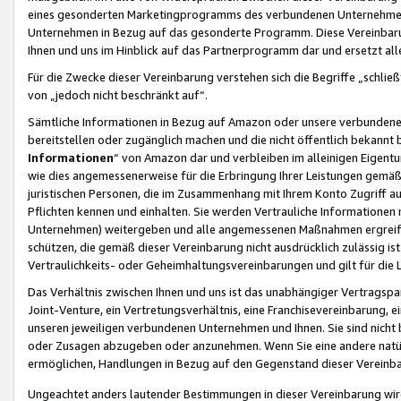
eines gesonderten Marketingprogramms des verbundenen Unternehmens
Unternehmen in Bezug auf das gesonderte Programm. Diese Vereinbarung
Ihnen und uns im Hinblick auf das Partnerprogramm dar und ersetzt al
Für die Zwecke dieser Vereinbarung verstehen sich die Begriffe „schließ
von „jedoch nicht beschränkt auf“.
Sämtliche Informationen in Bezug auf Amazon oder unsere verbunde
bereitstellen oder zugänglich machen und die nicht öffentlich bekannt bz
Informationen
“ von Amazon dar und verbleiben im alleinigen Eigent
wie dies angemessenerweise für die Erbringung Ihrer Leistungen gemäß d
juristischen Personen, die im Zusammenhang mit Ihrem Konto Zugriff au
Pflichten kennen und einhalten. Sie werden Vertrauliche Informationen 
Unternehmen) weitergeben und alle angemessenen Maßnahmen ergreifen
schützen, die gemäß dieser Vereinbarung nicht ausdrücklich zulässig is
Vertraulichkeits- oder Geheimhaltungsvereinbarungen und gilt für die
Das Verhältnis zwischen Ihnen und uns ist das unabhängiger Vertragspa
Joint-Venture, ein Vertretungsverhältnis, eine Franchisevereinbarung, 
unseren jeweiligen verbundenen Unternehmen und Ihnen. Sie sind ni
oder Zusagen abzugeben oder anzunehmen. Wenn Sie eine andere natürli
ermöglichen, Handlungen in Bezug auf den Gegenstand dieser Vereinbar
Ungeachtet anders lautender Bestimmungen in dieser Vereinbarung wird