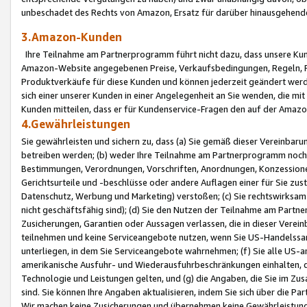
unbeschadet des Rechts von Amazon, Ersatz für darüber hinausgehen
3.Amazon-Kunden
Ihre Teilnahme am Partnerprogramm führt nicht dazu, dass unsere Kun
Amazon-Website angegebenen Preise, Verkaufsbedingungen, Regeln, Ri
Produktverkäufe für diese Kunden und können jederzeit geändert werde
sich einer unserer Kunden in einer Angelegenheit an Sie wenden, die 
Kunden mitteilen, dass er für Kundenservice-Fragen den auf der Ama
4.Gewährleistungen
Sie gewährleisten und sichern zu, dass (a) Sie gemäß dieser Vereinba
betreiben werden; (b) weder Ihre Teilnahme am Partnerprogramm noch d
Bestimmungen, Verordnungen, Vorschriften, Anordnungen, Konzessionen,
Gerichtsurteile und -beschlüsse oder andere Auflagen einer für Sie zu
Datenschutz, Werbung und Marketing) verstoßen; (c) Sie rechtswirksam 
nicht geschäftsfähig sind); (d) Sie den Nutzen der Teilnahme am Partne
Zusicherungen, Garantien oder Aussagen verlassen, die in dieser Verein
teilnehmen und keine Serviceangebote nutzen, wenn Sie US-Handelssa
unterliegen, in dem Sie Serviceangebote wahrnehmen; (f) Sie alle US
amerikanische Ausfuhr- und Wiederausfuhrbeschränkungen einhalten, 
Technologie und Leistungen gelten, und (g) die Angaben, die Sie im 
sind. Sie können Ihre Angaben aktualisieren, indem Sie sich über die 
Wir machen keine Zusicherungen und übernehmen keine Gewährleistun