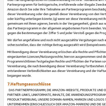
Partnerprogramm für betrügerische, irreführende oder illegale Zwecke
Amazon durch Sie oder Ihre Teilnahme am Partnerprogramm beschädig
dieser Vereinbarung oder den gemäß dieser Vereinbarung von den Vertr
oder künftig unterliegen könnte; (g) wenn wir diese Vereinbarung mit I
gemeinsam mit Ihnen agieren, bereits in der Vergangenheit, gleich aus
das Partnerprogramm in der allgemein angebotenen Form beenden. Vors
gegen die Bestimmungen der Ziffer 5 und jeder Verstoß gegen die Prog
Wir dürfen angefallene und noch nicht ausgezahlte Vergütungen nach 
sicherzustellen, dass der richtige Betrag ausgezahlt wird (beispielsw
Mit Beendigung dieser Vereinbarung erlöschen alle Rechte und Pflichte
eingeräumten Lizenzen/Nutzungsrechte; hiervon ausgenommen sind die in 
Programmrichtlinien festgelegten Rechte und Pflichten der Parteien sow
Vereinbarung, die nach Beendigung dieser Vereinbarung fortbestehen. D
entstandenen Verbindlichkeiten aus dieser Vereinbarung und der Haft
begangen wurde.
7.Haftungsausschlüsse
DAS PARTNERPROGRAMM, DIE AMAZON-WEBSITE, PRODUKTE UND DI
PARTNER-LINKS, LINKFORMATE, INHALTE, DIE ANWENDUNGSPROGR
PRODUKTWERBUNG, UNSERE DOMAIN-NAMEN, MARKEN UND LOGOS S
UNTERNEHMEN (EINSCHLIESSLICH DER AMAZON-MARKEN) UND DIE GE