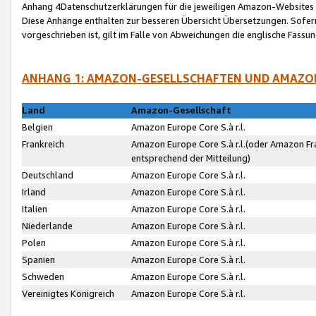
Anhang 4Datenschutzerklärungen für die jeweiligen Amazon-Websites
Diese Anhänge enthalten zur besseren Übersicht Übersetzungen. Sofe
vorgeschrieben ist, gilt im Falle von Abweichungen die englische Fass
ANHANG 1: AMAZON-GESELLSCHAFTEN UND AMAZO
Land
Amazon-Gesellschaft
Belgien
Amazon Europe Core S.à r.l.
Frankreich
Amazon Europe Core S.à r.l.(oder Amazon Fr
entsprechend der Mitteilung)
Deutschland
Amazon Europe Core S.à r.l.
Irland
Amazon Europe Core S.à r.l.
Italien
Amazon Europe Core S.à r.l.
Niederlande
Amazon Europe Core S.à r.l.
Polen
Amazon Europe Core S.à r.l.
Spanien
Amazon Europe Core S.à r.l.
Schweden
Amazon Europe Core S.à r.l.
Vereinigtes Königreich
Amazon Europe Core S.à r.l.