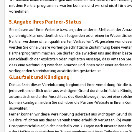
mit dem Partnerprogramm erwarten können, und wir sind nicht für etwa
vornehmen.
5.Angabe Ihres Partner-Status
Sie müssen auf Ihrer Website bzw. an jeder anderen Stelle, an der Am
genehmigt, klar und deutlich den folgenden oder einen im Wesentlichen
Partner verdiene ich an qualifizierten Verkäufen“. Abgesehen von die
werden Sie ohne unsere vorherige schriftliche Zustimmung keine weite
Partnerprogramm machen. Sie dürfen die zwischen uns und Ihnen best
(einschließlich der expliziten oder impliziten Aussage, dass Amazon Si
dass eine Verbindung zwischen Amazon und Ihnen oder einer anderen natü
vorliegenden Vereinbarung ausdrücklich gestattet ist.
6.Laufzeit und Kündigung
Die Laufzeit dieser Vereinbarung beginnt mit Ihrer Anmeldung für die 
jederzeit ordentlich oder aus wichtigem Grund durch schriftliche Kündi
automatisch und unter Ausschluss des Gerichtswegs), wobei eine solch
können kündigen, indem Sie sich über die Partner-Website in Ihrem Ko
auswählen.
Ferner können wir diese Vereinbarung jederzeit aus wichtigem Grund dur
Sie Ihre Pflichten aus dieser Vereinbarung erheblich verletzen; (b) wen
Programmrichtlinien) nicht innerhalb von 7 Tagen nach unserer Benachr
oder Haftungsansprüchen im Zusammenhang mit Ihrer Teilnahme am Pa