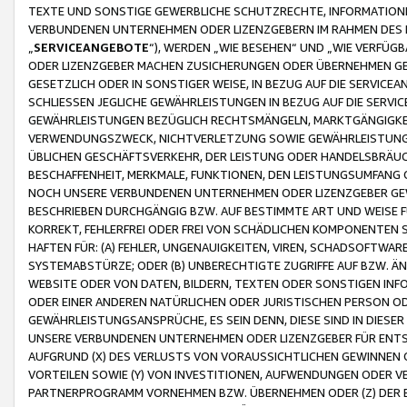
TEXTE UND SONSTIGE GEWERBLICHE SCHUTZRECHTE, INFORMATIONE
VERBUNDENEN UNTERNEHMEN ODER LIZENZGEBERN IM RAHMEN DES
„
SERVICEANGEBOTE
“), WERDEN „WIE BESEHEN“ UND „WIE VERFÜ
ODER LIZENZGEBER MACHEN ZUSICHERUNGEN ODER ÜBERNEHMEN GEW
GESETZLICH ODER IN SONSTIGER WEISE, IN BEZUG AUF DIE SERVI
SCHLIESSEN JEGLICHE GEWÄHRLEISTUNGEN IN BEZUG AUF DIE SERVI
GEWÄHRLEISTUNGEN BEZÜGLICH RECHTSMÄNGELN, MARKTGÄNGIGKEIT
VERWENDUNGSZWECK, NICHTVERLETZUNG SOWIE GEWÄHRLEISTUNGEN 
ÜBLICHEN GESCHÄFTSVERKEHR, DER LEISTUNG ODER HANDELSBRÄUCH
BESCHAFFENHEIT, MERKMALE, FUNKTIONEN, DEN LEISTUNGSUMFANG 
NOCH UNSERE VERBUNDENEN UNTERNEHMEN ODER LIZENZGEBER GEWÄ
BESCHRIEBEN DURCHGÄNGIG BZW. AUF BESTIMMTE ART UND WEISE
KORREKT, FEHLERFREI ODER FREI VON SCHÄDLICHEN KOMPONENTEN
HAFTEN FÜR: (A) FEHLER, UNGENAUIGKEITEN, VIREN, SCHADSOFTW
SYSTEMABSTÜRZE; ODER (B) UNBERECHTIGTE ZUGRIFFE AUF BZW. 
WEBSITE ODER VON DATEN, BILDERN, TEXTEN ODER SONSTIGEN INF
ODER EINER ANDEREN NATÜRLICHEN ODER JURISTISCHEN PERSON OD
GEWÄHRLEISTUNGSANSPRÜCHE, ES SEIN DENN, DIESE SIND IN DIES
UNSERE VERBUNDENEN UNTERNEHMEN ODER LIZENZGEBER FÜR EN
AUFGRUND (X) DES VERLUSTS VON VORAUSSICHTLICHEN GEWINNEN
VORTEILEN SOWIE (Y) VON INVESTITIONEN, AUFWENDUNGEN ODER VE
PARTNERPROGRAMM VORNEHMEN BZW. ÜBERNEHMEN ODER (Z) DER 