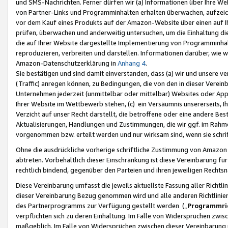
und SMS-Nachrichten. Ferner dürfen wir (a) Informationen über Ihre We
von Partner-Links und Programminhalten erhalten überwachen, aufzei
vor dem Kauf eines Produkts auf der Amazon-Website über einen auf Ih
prüfen, überwachen und anderweitig untersuchen, um die Einhaltung dies
die auf Ihrer Website dargestellte Implementierung von Programminhalt
reproduzieren, verbreiten und darstellen. Informationen darüber, wie w
Amazon-Datenschutzerklärung in
Anhang 4
.
Sie bestätigen und sind damit einverstanden, dass (a) wir und unsere 
(Traffic) anregen können, zu Bedingungen, die von den in dieser Vere
Unternehmen jederzeit (unmittelbar oder mittelbar) Websites oder Appl
Ihrer Website im Wettbewerb stehen, (c) ein Versäumnis unsererseits, I
Verzicht auf unser Recht darstellt, die betroffene oder eine andere B
Aktualisierungen, Handlungen und Zustimmungen, die wir ggf. im Rahme
vorgenommen bzw. erteilt werden und nur wirksam sind, wenn sie schri
Ohne die ausdrückliche vorherige schriftliche Zustimmung von Amazon
abtreten. Vorbehaltlich dieser Einschränkung ist diese Vereinbarung f
rechtlich bindend, gegenüber den Parteien und ihren jeweiligen Rech
Diese Vereinbarung umfasst die jeweils aktuellste Fassung aller Richtli
dieser Vereinbarung Bezug genommen wird und alle anderen Richtlinie
des Partnerprogramms zur Verfügung gestellt werden („
Programmric
verpflichten sich zu deren Einhaltung. Im Falle von Widersprüchen zwi
maßgeblich. Im Falle von Widersprüchen zwischen dieser Vereinbarun