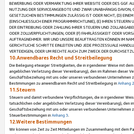
BEWERBUNG ODER VERMARKTUNG IHRER WEBSITE ODER DES GGF. AUF 
NUTZUNG DER SERVICEANGEBOTE UND ZWAR UNABHÄNGIG DAVON, O
GESETZLICHEN BESTIMMUNGEN ZULÄSSIG IST ODER NICHT, (D) EINE
(EINSCHLIESSLICH EINER PROGRAMMRICHTLINIE), (E) IHREN STEUER
DER EINTREIBUNG ODER ZAHLUNG IHRER STEUERN UND ZOLLABGAB
ODER ZOLLVERPFLICHTUNGEN, ODER (F) FAHRLÄSSIGKEIT ODER VORS
AUFTRAGNEHMER. WIR UND UNSERE BEAUFTRAGTEN KÖNNEN IM NAME
GERICHTLICHE SCHRITTE EINLEITEN UND JEDE PROZESSUALE HAND
VERTEIDIGEN, ODER UM RECHTE AUCH ZUM ZWECK DER DURCHSETZU
10.Anwendbares Recht und Streitbeilegung
Die Beilegung etwaiger Streitigkeiten, die in irgendeiner Weise mit de
angeblichen Verletzung dieser Vereinbarung), den im Rahmen dieser Ve
Geschäftsbeziehung mit uns oder unseren verbundenen Unternehmen zu
Bestimmungen zu anwendbarem Recht und Streitbeilegung in
Anhang 
11.Steuern
Steuern und damit verbundene Verpflichtungen, die in irgendeiner Wei
tatsächlichen oder angeblichen Verletzung dieser Vereinbarung), den 
Geschäftsbeziehung mit uns oder unseren verbundenen Unternehmen z
Steuerbestimmungen in
Anhang 3
.
12.Weitere Bestimmungen
Wir können von Zeit zu Zeit Mitteilungen im Zusammenhang mit dem Par