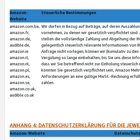
Amazon-
Steuerliche Bestimmungen
Website
amazon.com.be,
Wir dürfen in Bezug auf Beträge, auf deren Auszahlun
amazon.fr,
vornehmen, zu denen wir gesetzlich verpflichtet sind
amazon.de,
stellen die vollständige Zahlung und Abgeltung der 
audible.de,
gelegentlich steuerlich relevante Informationen von I
amazon.ie
Anfrage nicht vorlegen, können wir (kumulativ zu de
amazon.it,
Vergütung so lange einbehalten, bis Sie uns diese Inf
amazon.nl,
dass wir Sie betreffend nicht zur Einholung steuerlich 
amazon.pl,
könnten Sie gesetzlich verpflichtet sein, Amazon Meh
amazon.es,
Anforderungen an eine gültige MwSt.-Rechnung erfüllt
amazon.se,
zahlen.
amazon.co.uk,
audible.co.uk
ANHANG 4: DATENSCHUTZERKLÄRUNG FÜR DIE JEWE
Amazon-Website
Datenschutz