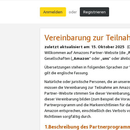
Anmelden
Registrieren
oder
Vereinbarung zur Teil
zuletzt aktualisiert am
:
15. Oktober 2025
(De
Willkommen auf Amazons Partner-Website (die „
Gesellschaften („
Amazon
“ oder „
uns
“ oder ähnl
Übersetzungen stehen in folgenden Sprachen zur 
gilt die englische Fassung.
Natürliche oder juristische Personen, die an uns
müssen die Vereinbarung zur Teilnahme am Amaz
Partner-Website stimmen Sie dieser Vereinbarung,
dieser Vereinbarung bilden (zum Beispiel die Vo
Partnerprogramm und die Markenrichtlinien für da
Amazon entsprechen, einschließlich des Verbots vo
Richtlinien sorgfältig durch.
1.Beschreibung des Partnerprogra