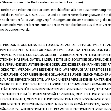
ge Stornierungen oder Rücksendungen zu berücksichtigen).
 Rechte und Pflichten der Parteien, einschließlich aller im Zusammenhang m
 die in Ziffern 3, 4, 5, 6, 7, 8, 10 und 11 dieser Vereinbarung sowie die in
er noch nicht erfüllte Zahlungsverpflichtungen aus dieser Vereinbarung, die
arteien nicht von den bereits entstandenen Verbindlichkeiten aus dieser Ver
gung begangen wurde.
 PRODUKTE UND DIENSTLEISTUNGEN, DIE AUF DER AMAZON-WEBSITE AN
GRAMMIERSCHNITTSTELLE FÜR PRODUKTWERBUNG, DATENFEEDS UND INH
-NAMEN, MARKEN UND LOGOS UNSERER VERBUNDENEN UNTERNEHMEN (EIN
IONEN, MATERIAL, DATEN, BILDER, TEXTE UND SONSTIGE GEWERBLICHE 
EREN VERBUNDENEN UNTERNEHMEN ODER LIZENZGEBERN IM RAHMEN DES 
NGEBOTE
“), WERDEN „WIE BESEHEN“ UND „WIE VERFÜGBAR“ BEREITGEST
CHERUNGEN ODER ÜBERNEHMEN GEWÄHRLEISTUNGEN GLEICH WELCHER AR
ZUG AUF DIE SERVICEANGEBOTE. WIR UND UNSERE VERBUNDENEN UNTERNEH
ANGEBOTE AUS; DIES SCHLIESST ETWAIGE STILLSCHWEIGENDE GEWÄHRLE
LITÄT, EIGNUNG FÜR EINEN BESTIMMTEN VERWENDUNGSZWECK, NICHTVER
OGENHEITEN, DEM ÜBLICHEN GESCHÄFTSVERKEHR, DER LEISTUNG ODER H
 BESCHAFFENHEIT, MERKMALE, FUNKTIONEN, DEN LEISTUNGSUMFANG ODER
VERBUNDENEN UNTERNEHMEN ODER LIZENZGEBER GEWÄHRLEISTEN, DASS D
HGÄNGIG BZW. AUF BESTIMMTE ART UND WEISE FUNKTIONIEREN WERDEN 