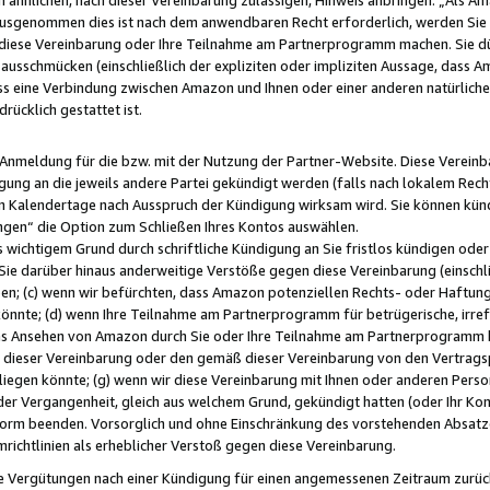
usgenommen dies ist nach dem anwendbaren Recht erforderlich, werden Sie 
f diese Vereinbarung oder Ihre Teilnahme am Partnerprogramm machen. Sie d
usschmücken (einschließlich der expliziten oder impliziten Aussage, dass A
 eine Verbindung zwischen Amazon und Ihnen oder einer anderen natürlichen 
rücklich gestattet ist.
r Anmeldung für die bzw. mit der Nutzung der Partner-Website. Diese Vereinb
gung an die jeweils andere Partei gekündigt werden (falls nach lokalem Rech
n Kalendertage nach Ausspruch der Kündigung wirksam wird. Sie können kündi
ngen“ die Option zum Schließen Ihres Kontos auswählen.
 wichtigem Grund durch schriftliche Kündigung an Sie fristlos kündigen oder I
 Sie darüber hinaus anderweitige Verstöße gegen diese Vereinbarung (einschli
ben; (c) wenn wir befürchten, dass Amazon potenziellen Rechts- oder Haftu
nnte; (d) wenn Ihre Teilnahme am Partnerprogramm für betrügerische, irref
das Ansehen von Amazon durch Sie oder Ihre Teilnahme am Partnerprogramm b
ieser Vereinbarung oder den gemäß dieser Vereinbarung von den Vertragspa
liegen könnte; (g) wenn wir diese Vereinbarung mit Ihnen oder anderen Perso
 der Vergangenheit, gleich aus welchem Grund, gekündigt hatten (oder Ihr Ko
rm beenden. Vorsorglich und ohne Einschränkung des vorstehenden Absatzes
richtlinien als erheblicher Verstoß gegen diese Vereinbarung.
e Vergütungen nach einer Kündigung für einen angemessenen Zeitraum zurückb