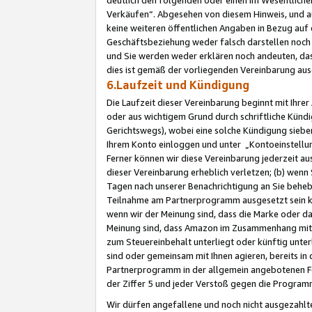
Verkäufen“. Abgesehen von diesem Hinweis, und a
keine weiteren öffentlichen Angaben in Bezug au
Geschäftsbeziehung weder falsch darstellen noch a
und Sie werden weder erklären noch andeuten, dass
dies ist gemäß der vorliegenden Vereinbarung ausd
6.Laufzeit und Kündigung
Die Laufzeit dieser Vereinbarung beginnt mit Ihre
oder aus wichtigem Grund durch schriftliche Kündi
Gerichtswegs), wobei eine solche Kündigung siebe
Ihrem Konto einloggen und unter „Kontoeinstellu
Ferner können wir diese Vereinbarung jederzeit aus
dieser Vereinbarung erheblich verletzen; (b) wenn
Tagen nach unserer Benachrichtigung an Sie behe
Teilnahme am Partnerprogramm ausgesetzt sein kö
wenn wir der Meinung sind, dass die Marke oder 
Meinung sind, dass Amazon im Zusammenhang mit d
zum Steuereinbehalt unterliegt oder künftig unter
sind oder gemeinsam mit Ihnen agieren, bereits in
Partnerprogramm in der allgemein angebotenen Fo
der Ziffer 5 und jeder Verstoß gegen die Programm
Wir dürfen angefallene und noch nicht ausgezahlt