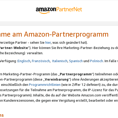
nahme am Amazon-Partnerprogramm
rzeitige Partner - sehen Sie
hier
, was sich geändert hat).
Partner-Website
“). Hier können Sie Ihre Marketing-Partner-Beziehung zu d
iche Bezeichnung) verwalten.
Verfügung :
Englisch
,
Französisch
,
Italienisch
,
Spanisch
und
Polnisch
. Im Fall
erem Marketing-Partner-Programm (das „
Partnerprogramm
“) teilnehmen od
on-Partnerprogramm (diese „
Vereinbarung
“) ohne Änderungen akzeptieren
 einschließlich den
Programmrichtlinien
(wie in Ziffer 12 definiert) zu, die 
raussetzungen für die Teilnahme am Partnerprogramm, die IP-Lizenz für das
s Partnerprogramm). Inhalte, die du auf der Website Amazon.com veröffentl
n Kundenrezensionen, die gegen eine Vergütung erstellt, bearbeitet oder ent
mms