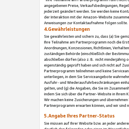
angegebenen Preise, Verkaufsbedingungen, Regeln
jederzeit geändert werden. Sie werden keine Konta
der Interaktion mit der Amazon-Website zusamme
Anweisungen zur Kontaktaufnahme folgen sollte.
4.Gewährleistungen
Sie gewährleisten und sichern zu, dass (a) Sie g
Ihre Teilnahme am Partnerprogramm noch die Erst
Anordnungen, Konzessionen, Richtlinien, Verhalten
zuständigen Behörde (einschließlich der Bestimmu
abschließen dürfen (also z. B. nicht minderjährig
eigenständig geprüft haben und sich nicht auf Zusi
Partnerprogramm teilnehmen und keine Servicean
unterliegen, in dem Sie Serviceangebote wahrneh
Ausfuhr- und Wiederausfuhrbeschränkungen einhal
gelten, und (g) die Angaben, die Sie im Zusammen
indem Sie sich über die Partner-Website in Ihrem
Wir machen keine Zusicherungen und übernehmen 
Partnerprogramm erwarten können, und wir sind n
5.Angabe Ihres Partner-Status
Sie müssen auf Ihrer Website bzw. an jeder ander
deutlich den folgenden oder einen im Wesentlichen