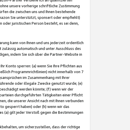
ohne unsere vorherige schriftliche Zustimmung
ürfen die zwischen uns und Ihnen bestehende
mazon Sie unterstützt, sponsert oder empfiehlt)
oder juristischen Person besteht, es sei denn,
arung kann von Ihnen und uns jederzeit ordentlich
t zulässig automatisch und unter Ausschluss des
gen, indem Sie sich über die Partner-Website in
hr Konto sperren: (a) wenn Sie Ihre Pflichten aus
eßlich Programmrichtlinien) nicht innerhalb von 7
ngsansprüchen im Zusammenhang mit Ihrer
ührende oder illegale Zwecke genutzt wurde; (e)
eschädigt werden könnte; (f) wenn wir der
rteien durchgeführten Tätigkeiten einer Pflicht
nen, die unserer Ansicht nach mit Ihnen verbunden
nto gesperrt haben) oder (h) wenn wir das
 (a) gilt jeder Verstoß gegen die Bestimmungen
ehalten, um sicherzustellen, dass der richtige