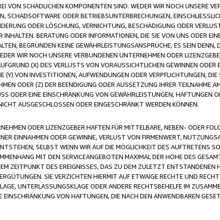
FREI VON SCHÄDLICHEN KOMPONENTEN SIND. WEDER WIR NOCH UNSERE 
VIREN, SCHADSOFTWARE ODER BETRIEBSUNTERBRECHUNGEN, EINSCHLIESSL
ÄNDERUNG ODER LÖSCHUNG, VERNICHTUNG, BESCHÄDIGUNG ODER VERLUST 
INHALTEN. BERATUNG ODER INFORMATIONEN, DIE SIE VON UNS ODER EIN
LTEN, BEGRÜNDEN KEINE GEWÄHRLEISTUNGSANSPRÜCHE, ES SEIN DENN, DI
WEDER WIR NOCH UNSERE VERBUNDENEN UNTERNEHMEN ODER LIZENZGEBE
FGRUND (X) DES VERLUSTS VON VORAUSSICHTLICHEN GEWINNEN ODER 
 (Y) VON INVESTITIONEN, AUFWENDUNGEN ODER VERPFLICHTUNGEN, DIE 
EN ODER (Z) DER BEENDIGUNG ODER AUSSETZUNG IHRER TEILNAHME A
LUSS ODER EINE EINSCHRÄNKUNG VON GEWÄHRLEISTUNGEN, HAFTUNGEN O
NICHT AUSGESCHLOSSEN ODER EINGESCHRÄNKT WERDEN KÖNNEN.
EHMEN ODER LIZENZGEBER HAFTEN FÜR MITTELBARE, NEBEN- ODER FOL
R EINNAHMEN ODER GEWINNE, VERLUST VON FIRMENWERT, NUTZUNGSAU
TSTEHEN, SELBST WENN WIR AUF DIE MÖGLICHKEIT DES AUFTRETENS S
MENHANG MIT DEN SERVICEANGEBOTEN MAXIMAL DER HÖHE DES GESAMT
M ZEITPUNKT DES EREIGNISSES, DAS ZU DEM ZULETZT ENTSTANDENEN 
ERGÜTUNGEN. SIE VERZICHTEN HIERMIT AUF ETWAIGE RECHTE UND RECHT
KLAGE, UNTERLASSUNGSKLAGE ODER ANDERE RECHTSBEHELFE IM ZUSAMME
NE EINSCHRÄNKUNG VON HAFTUNGEN, DIE NACH DEN ANWENDBAREN GESE