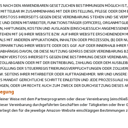
 NACH DEN ANWENDBAREN GESETZLICHEN BESTIMMUNGEN MÖGLICH IST, S
MITTELBAR IM ZUSAMMENHANG MIT DER ERSTELLUNG, PFLEGE ODER DEM BE
ERSTOSS IHRERSEITS GEGEN DIESE VEREINBARUNG STEHEN UND SIE VERP
UND DEREN MITARBEITER, FUNKTIONSTRÄGER (OFFICERS), ORGANMITGLI
N, HAFTUNGEN, KOSTEN UND AUSLAGEN (EINSCHLIESSLICH ANGEMESSENE
HEN MIT (A) IHRER WEBSITE BZW. AUF IHRER WEBSITE ERSCHEINENDEM M
LS MIT ANDEREN APPLIKATIONEN, INHALTEN ODER PROZESSEN, (B) DER 
RMARKTUNG IHRER WEBSITE ODER DES GGF. AUF ODER INNERHALB IHRER W
ABHÄNGIG DAVON, OB DIESE NUTZUNG GEMÄSS DIESER VEREINBARUNG B
EINEM VERSTOSS IHRERSEITS GEGEN EINE BESTIMMUNG DIESER VEREINBARU
D ZOLLABGABEN ODER MIT DER EINTREIBUNG, ZAHLUNG ODER DEM AUSBLEI
FÜLLUNG DER STEUERREGISTRIERUNGSVERPFLICHTUNGEN ODER ZOLLVERPF
W. SEITENS IHRER MITARBEITER ODER AUFTRAGNEHMER. WIR UND UNSERE
ES MANDAT GERICHTLICHE SCHRITTE EINLEITEN UND JEDE PROZESSUALE 
GEN, ODER UM RECHTE AUCH ZUM ZWECK DER DURCHSETZUNG DIESES AR
ilegung
endeiner Weise mit dem Partnerprogramm oder dieser Vereinbarung (einschließl
ieser Vereinbarung durchgeführten Geschäften oder Tätigkeiten oder Ihrer 
iegt den für die jeweilige Amazon-Website einschlägigen Bestimmungen z