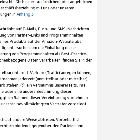
nschließlich einer tatsächlichen oder angeblichen
Geschäftsbeziehung mit uns oder unseren
mungen in
Anhang 3
.
schränkt auf E-Mails, Push- und SMS-Nachrichten.
ellung von Partner-Links und Programminhalten
 eines Produkts auf der Amazon-Website über
tig untersuchen, um die Einhaltung dieser
ntierung von Programminhalten als Best-Practice-
sonenbezogene Daten verarbeiten, finden Sie in der
telbar) Internet-Verkehr (Traffic) anregen können,
rnehmen jederzeit (unmittelbar oder mittelbar)
b stehen, (c) ein Versäumnis unsererseits, Ihre
fene oder eine andere Bestimmung dieser
r ggf. im Rahmen dieser Vereinbarung vornehmen
ch unseren bevollmächtigten Vertreter vorgelegt
ch auf andere Weise abtreten. Vorbehaltlich
rechtlich bindend, gegenüber den Parteien und