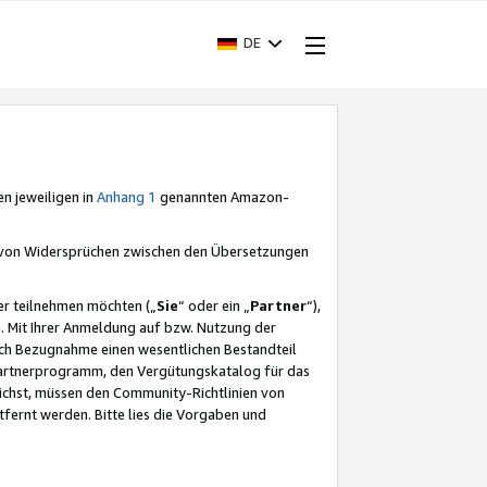
DE
en jeweiligen in
Anhang 1
genannten Amazon-
e von Widersprüchen zwischen den Übersetzungen
er teilnehmen möchten („
Sie
“ oder ein „
Partner
“),
. Mit Ihrer Anmeldung auf bzw. Nutzung der
durch Bezugnahme einen wesentlichen Bestandteil
 Partnerprogramm, den Vergütungskatalog für das
ichst, müssen den Community-Richtlinien von
fernt werden. Bitte lies die Vorgaben und