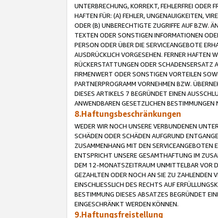
UNTERBRECHUNG, KORREKT, FEHLERFREI ODER 
HAFTEN FÜR: (A) FEHLER, UNGENAUIGKEITEN, 
ODER (B) UNBERECHTIGTE ZUGRIFFE AUF BZW. 
TEXTEN ODER SONSTIGEN INFORMATIONEN ODER 
PERSON ODER ÜBER DIE SERVICEANGEBOTE ERHA
AUSDRÜCKLICH VORGESEHEN. FERNER HAFTEN 
RÜCKERSTATTUNGEN ODER SCHADENSERSATZ AU
FIRMENWERT ODER SONSTIGEN VORTEILEN SOWIE
PARTNERPROGRAMM VORNEHMEN BZW. ÜBERNEHM
DIESES ARTIKELS 7 BEGRÜNDET EINEN AUSSCH
ANWENDBAREN GESETZLICHEN BESTIMMUNGEN 
8.Haftungsbeschränkungen
WEDER WIR NOCH UNSERE VERBUNDENEN UNTERN
SCHÄDEN ODER SCHÄDEN AUFGRUND ENTGANGENE
ZUSAMMENHANG MIT DEN SERVICEANGEBOTEN EN
ENTSPRICHT UNSERE GESAMTHAFTUNG IM ZUSAM
DEM 12-MONATSZEITRAUM UNMITTELBAR VOR DE
GEZAHLTEN ODER NOCH AN SIE ZU ZAHLENDEN V
EINSCHLIESSLICH DES RECHTS AUF ERFÜLLUNGS
BESTIMMUNG DIESES ABSATZES BEGRÜNDET EI
EINGESCHRÄNKT WERDEN KÖNNEN.
9.Haftungsfreistellung