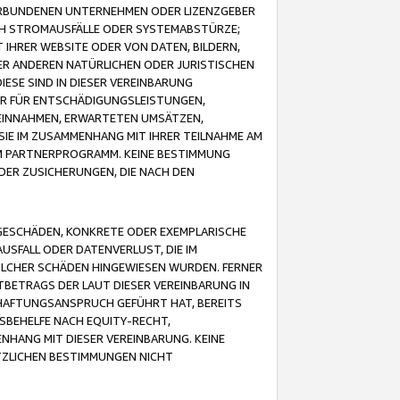
VERBUNDENEN UNTERNEHMEN ODER LIZENZGEBER
ICH STROMAUSFÄLLE ODER SYSTEMABSTÜRZE;
IHRER WEBSITE ODER VON DATEN, BILDERN,
ER ANDEREN NATÜRLICHEN ODER JURISTISCHEN
ESE SIND IN DIESER VEREINBARUNG
R FÜR ENTSCHÄDIGUNGSLEISTUNGEN,
EINNAHMEN, ERWARTETEN UMSÄTZEN,
SIE IM ZUSAMMENHANG MIT IHRER TEILNAHME AM
M PARTNERPROGRAMM. KEINE BESTIMMUNG
DER ZUSICHERUNGEN, DIE NACH DEN
GESCHÄDEN, KONKRETE ODER EXEMPLARISCHE
SFALL ODER DATENVERLUST, DIE IM
OLCHER SCHÄDEN HINGEWIESEN WURDEN. FERNER
BETRAGS DER LAUT DIESER VEREINBARUNG IN
HAFTUNGSANSPRUCH GEFÜHRT HAT, BEREITS
SBEHELFE NACH EQUITY-RECHT,
NHANG MIT DIESER VEREINBARUNG. KEINE
TZLICHEN BESTIMMUNGEN NICHT