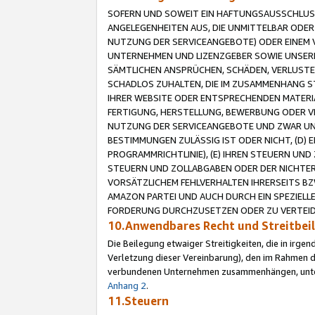
SOFERN UND SOWEIT EIN HAFTUNGSAUSSCHLUSS
ANGELEGENHEITEN AUS, DIE UNMITTELBAR ODER 
NUTZUNG DER SERVICEANGEBOTE) ODER EINEM V
UNTERNEHMEN UND LIZENZGEBER SOWIE UNSERE 
SÄMTLICHEN ANSPRÜCHEN, SCHÄDEN, VERLUSTE
SCHADLOS ZUHALTEN, DIE IM ZUSAMMENHANG STE
IHRER WEBSITE ODER ENTSPRECHENDEN MATERIA
FERTIGUNG, HERSTELLUNG, BEWERBUNG ODER VE
NUTZUNG DER SERVICEANGEBOTE UND ZWAR UN
BESTIMMUNGEN ZULÄSSIG IST ODER NICHT, (D) 
PROGRAMMRICHTLINIE), (E) IHREN STEUERN UN
STEUERN UND ZOLLABGABEN ODER DER NICHTER
VORSÄTZLICHEM FEHLVERHALTEN IHRERSEITS BZ
AMAZON PARTEI UND AUCH DURCH EIN SPEZIELL
FORDERUNG DURCHZUSETZEN ODER ZU VERTEIDI
10.Anwendbares Recht und Streitbe
Die Beilegung etwaiger Streitigkeiten, die in irg
Verletzung dieser Vereinbarung), den im Rahmen d
verbundenen Unternehmen zusammenhängen, unterl
Anhang 2
.
11.Steuern