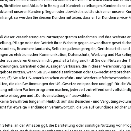
, Richtlinien und Abläufe in Bezug auf Kundenbestellungen, Kundendienst 
kte mit unseren Kunden pflegen oder abwickeln; sollte sich einer unserer Ku
nhängt, so werden Sie diesem Kunden mitteilen, dass er für Kundenservic
emäß dieser Vereinbarung am Partnerprogramm teilnehmen und Ihre Website er
ellung, Pflege oder der Betrieb Ihrer Website gegen anwendbare gesetzlich
skodizes, Branchenstandards, Selbstregulierungsregeln, Gerichtsurteile und 
ngen zu elektronischer Kommunikation, Datenschutz, Werbung und Marketing)
 oder aus anderen Gründen nicht geschäftsfähig sind); (d) Sie den Nutzen de
cherungen, Garantien oder Aussagen verlassen, die in dieser Vereinbarung nich
gebote nutzen, wenn Sie US-Handelssanktionen oder US-Recht entsprechen
men; (f) Sie alle US-amerikanischen Ausfuhr- und Wiederausfuhrbeschränkun
ten, die den Bestimmungen der US-Gesetze entsprechen und ggf. für die Wa
hang mit dem Partnerprogramm machen, jederzeit zutreffend und vollständig 
 Konto einloggen und „Kontoeinstellungen“ auswählen.
keine Gewährleistungen im Hinblick auf das Besucher- und Vergütungsvolu
icht für etwaige Handlungen verantwortlich, die Sie auf Grundlage solcher
en Stelle, an der Amazon ggf. die Darstellung oder sonstige Nutzung von Pr
 ähnlichen, nach dieser Vereinbarung zulässigen, Hinweis anbringen: „Als Ama