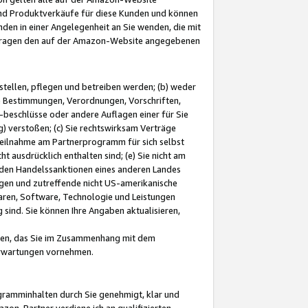
und Produktverkäufe für diese Kunden und können
nden in einer Angelegenheit an Sie wenden, die mit
e-Fragen den auf der Amazon-Website angegebenen
stellen, pflegen und betreiben werden; (b) weder
e Bestimmungen, Verordnungen, Vorschriften,
-beschlüsse oder andere Auflagen einer für Sie
 verstoßen; (c) Sie rechtswirksam Verträge
r Teilnahme am Partnerprogramm für sich selbst
t ausdrücklich enthalten sind; (e) Sie nicht am
den Handelssanktionen eines anderen Landes
gen und zutreffende nicht US-amerikanische
ren, Software, Technologie und Leistungen
sind. Sie können Ihre Angaben aktualisieren,
men, das Sie im Zusammenhang mit dem
 Erwartungen vornehmen.
ogramminhalten durch Sie genehmigt, klar und
zon-Partner verdiene ich an qualifizierten