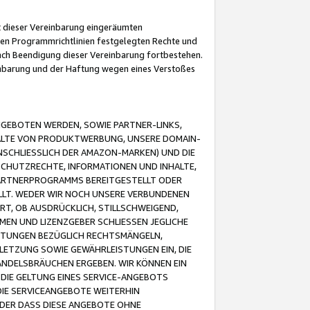
it dieser Vereinbarung eingeräumten
 den Programmrichtlinien festgelegten Rechte und
 nach Beendigung dieser Vereinbarung fortbestehen.
einbarung und der Haftung wegen eines Verstoßes
GEBOTEN WERDEN, SOWIE PARTNER-LINKS,
ALTE VON PRODUKTWERBUNG, UNSERE DOMAIN-
SCHLIESSLICH DER AMAZON-MARKEN) UND DIE
SCHUTZRECHTE, INFORMATIONEN UND INHALTE,
PARTNERPROGRAMMS BEREITGESTELLT ODER
ELLT. WEDER WIR NOCH UNSERE VERBUNDENEN
T, OB AUSDRÜCKLICH, STILLSCHWEIGEND,
MEN UND LIZENZGEBER SCHLIESSEN JEGLICHE
ISTUNGEN BEZÜGLICH RECHTSMÄNGELN,
LETZUNG SOWIE GEWÄHRLEISTUNGEN EIN, DIE
ANDELSBRÄUCHEN ERGEBEN. WIR KÖNNEN EIN
 DIE GELTUNG EINES SERVICE-ANGEBOTS
IE SERVICEANGEBOTE WEITERHIN
ODER DASS DIESE ANGEBOTE OHNE