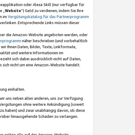
eapplikation oder Alexa Skill (nur verfügbar für
e „
Website
“) Geld zu verdienen, indem Sie Ihre
en im
Vergütungskatalog für das Partnerprogramm
t) verlinken. Entsprechende Links müssen dieser
e über die Amazon-Website angeboten werden, oder
nerprogramm
näher beschrieben (und vorbehaltlich
ir Ihnen Daten, Bilder, Texte, Linkformate,
alität und weitere Informationen im
zieht sich dabei ausdrücklich nicht auf Daten,
es sich nicht um eine Amazon-Website handelt.
rung einhalten.
ir uns neben allen anderen, uns zur Verfügung
n Vergütungen ohne weitere Ankündigung (soweit
 zu haben) und zwar unabhängig davon, ob diese
darüber hinausgehende Schäden zu verlangen.
on gelten alle auf der Amazon-Website