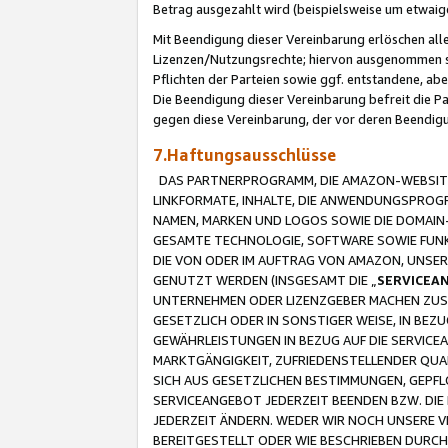
Betrag ausgezahlt wird (beispielsweise um etwai
Mit Beendigung dieser Vereinbarung erlöschen alle
Lizenzen/Nutzungsrechte; hiervon ausgenommen sind
Pflichten der Parteien sowie ggf. entstandene, ab
Die Beendigung dieser Vereinbarung befreit die P
gegen diese Vereinbarung, der vor deren Beendi
7.Haftungsausschlüsse
DAS PARTNERPROGRAMM, DIE AMAZON-WEBSITE,
LINKFORMATE, INHALTE, DIE ANWENDUNGSPRO
NAMEN, MARKEN UND LOGOS SOWIE DIE DOMAIN
GESAMTE TECHNOLOGIE, SOFTWARE SOWIE FUNKT
DIE VON ODER IM AUFTRAG VON AMAZON, UNS
GENUTZT WERDEN (INSGESAMT DIE „
SERVICEA
UNTERNEHMEN ODER LIZENZGEBER MACHEN ZUSI
GESETZLICH ODER IN SONSTIGER WEISE, IN BE
GEWÄHRLEISTUNGEN IN BEZUG AUF DIE SERVICE
MARKTGÄNGIGKEIT, ZUFRIEDENSTELLENDER QUA
SICH AUS GESETZLICHEN BESTIMMUNGEN, GEPFL
SERVICEANGEBOT JEDERZEIT BEENDEN BZW. DIE
JEDERZEIT ÄNDERN. WEDER WIR NOCH UNSERE 
BEREITGESTELLT ODER WIE BESCHRIEBEN DURC