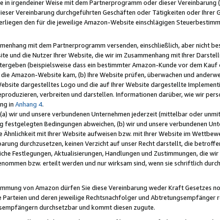
e in irgendeiner Weise mit dem Partnerprogramm oder dieser Vereinbarung (ei
ieser Vereinbarung durchgeführten Geschäften oder Tätigkeiten oder Ihrer 
liegen den für die jeweilige Amazon-Website einschlägigen Steuerbestim
mmenhang mit dem Partnerprogramm versenden, einschließlich, aber nicht be
site und die Nutzer Ihrer Website, die wir im Zusammenhang mit Ihrer Darst
itergeben (beispielsweise dass ein bestimmter Amazon-Kunde vor dem Kauf
uf die Amazon-Website kam, (b) Ihre Website prüfen, überwachen und anderwei
r Website dargestelltes Logo und die auf Ihrer Website dargestellte Impleme
reproduzieren, verbreiten und darstellen. Informationen darüber, wie wir per
ng in
Anhang 4
.
 (a) wir und unsere verbundenen Unternehmen jederzeit (mittelbar oder unmit
ng festgelegten Bedingungen abweichen, (b) wir und unsere verbundenen Unte
 Ähnlichkeit mit Ihrer Website aufweisen bzw. mit Ihrer Website im Wettbewer
barung durchzusetzen, keinen Verzicht auf unser Recht darstellt, die betrof
liche Festlegungen, Aktualisierungen, Handlungen und Zustimmungen, die wi
enommen bzw. erteilt werden und nur wirksam sind, wenn sie schriftlich dur
stimmung von Amazon dürfen Sie diese Vereinbarung weder Kraft Gesetzes no
die Parteien und deren jeweilige Rechtsnachfolger und Abtretungsempfänger 
ngsempfängern durchsetzbar und kommt diesen zugute.