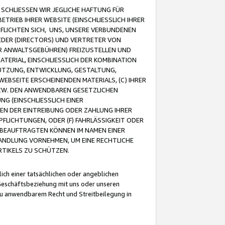
CHLIESSEN WIR JEGLICHE HAFTUNG FÜR
TRIEB IHRER WEBSITE (EINSCHLIESSLICH IHRER
FLICHTEN SICH, UNS, UNSERE VERBUNDENEN
EDER (DIRECTORS) UND VERTRETER VON
R ANWALTSGEBÜHREN) FREIZUSTELLEN UND
ATERIAL, EINSCHLIESSLICH DER KOMBINATION
NUTZUNG, ENTWICKLUNG, GESTALTUNG,
EBSEITE ERSCHEINENDEN MATERIALS, (C) IHRER
ZW. DEN ANWENDBAREN GESETZLICHEN
NG (EINSCHLIESSLICH EINER
BEN DER EINTREIBUNG ODER ZAHLUNG IHRER
LICHTUNGEN, ODER (F) FAHRLÄSSIGKEIT ODER
 BEAUFTRAGTEN KÖNNEN IM NAMEN EINER
HANDLUNG VORNEHMEN, UM EINE RECHTLICHE
TIKELS ZU SCHÜTZEN.
ich einer tatsächlichen oder angeblichen
Geschäftsbeziehung mit uns oder unseren
u anwendbarem Recht und Streitbeilegung in