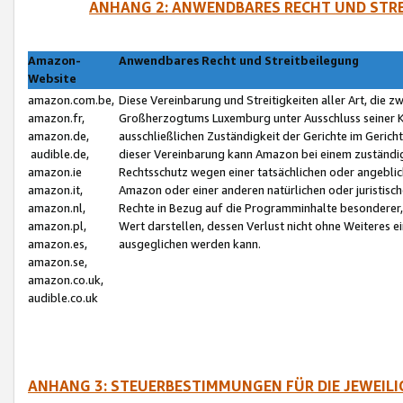
ANHANG 2: ANWENDBARES RECHT UND STRE
Amazon-
Anwendbares Recht und Streitbeilegung
Website
amazon.com.be,
Diese Vereinbarung und Streitigkeiten aller Art, die 
amazon.fr,
Großherzogtums Luxemburg unter Ausschluss seiner Kol
amazon.de,
ausschließlichen Zuständigkeit der Gerichte im Geri
audible.de,
dieser Vereinbarung kann Amazon bei einem zuständig
amazon.ie
Rechtsschutz wegen einer tatsächlichen oder angebli
amazon.it,
Amazon oder einer anderen natürlichen oder juristisc
amazon.nl,
Rechte in Bezug auf die Programminhalte besonderer,
amazon.pl,
Wert darstellen, dessen Verlust nicht ohne Weiteres e
amazon.es,
ausgeglichen werden kann.
amazon.se,
amazon.co.uk,
audible.co.uk
ANHANG 3: STEUERBESTIMMUNGEN FÜR DIE JEWEIL