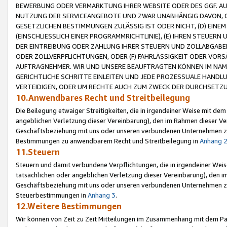
BEWERBUNG ODER VERMARKTUNG IHRER WEBSITE ODER DES GGF. AUF 
NUTZUNG DER SERVICEANGEBOTE UND ZWAR UNABHÄNGIG DAVON, O
GESETZLICHEN BESTIMMUNGEN ZULÄSSIG IST ODER NICHT, (D) EINE
(EINSCHLIESSLICH EINER PROGRAMMRICHTLINIE), (E) IHREN STEUER
DER EINTREIBUNG ODER ZAHLUNG IHRER STEUERN UND ZOLLABGAB
ODER ZOLLVERPFLICHTUNGEN, ODER (F) FAHRLÄSSIGKEIT ODER VORS
AUFTRAGNEHMER. WIR UND UNSERE BEAUFTRAGTEN KÖNNEN IM NAME
GERICHTLICHE SCHRITTE EINLEITEN UND JEDE PROZESSUALE HAND
VERTEIDIGEN, ODER UM RECHTE AUCH ZUM ZWECK DER DURCHSETZU
10.Anwendbares Recht und Streitbeilegung
Die Beilegung etwaiger Streitigkeiten, die in irgendeiner Weise mit de
angeblichen Verletzung dieser Vereinbarung), den im Rahmen dieser Ve
Geschäftsbeziehung mit uns oder unseren verbundenen Unternehmen zu
Bestimmungen zu anwendbarem Recht und Streitbeilegung in
Anhang 
11.Steuern
Steuern und damit verbundene Verpflichtungen, die in irgendeiner Wei
tatsächlichen oder angeblichen Verletzung dieser Vereinbarung), den 
Geschäftsbeziehung mit uns oder unseren verbundenen Unternehmen z
Steuerbestimmungen in
Anhang 3
.
12.Weitere Bestimmungen
Wir können von Zeit zu Zeit Mitteilungen im Zusammenhang mit dem Par