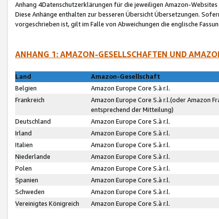
Anhang 4Datenschutzerklärungen für die jeweiligen Amazon-Websites
Diese Anhänge enthalten zur besseren Übersicht Übersetzungen. Sofe
vorgeschrieben ist, gilt im Falle von Abweichungen die englische Fass
ANHANG 1: AMAZON-GESELLSCHAFTEN UND AMAZO
Land
Amazon-Gesellschaft
Belgien
Amazon Europe Core S.à r.l.
Frankreich
Amazon Europe Core S.à r.l.(oder Amazon Fr
entsprechend der Mitteilung)
Deutschland
Amazon Europe Core S.à r.l.
Irland
Amazon Europe Core S.à r.l.
Italien
Amazon Europe Core S.à r.l.
Niederlande
Amazon Europe Core S.à r.l.
Polen
Amazon Europe Core S.à r.l.
Spanien
Amazon Europe Core S.à r.l.
Schweden
Amazon Europe Core S.à r.l.
Vereinigtes Königreich
Amazon Europe Core S.à r.l.