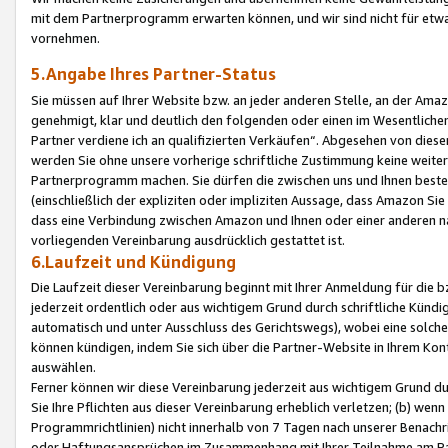
mit dem Partnerprogramm erwarten können, und wir sind nicht für etwa
vornehmen.
5.Angabe Ihres Partner-Status
Sie müssen auf Ihrer Website bzw. an jeder anderen Stelle, an der Am
genehmigt, klar und deutlich den folgenden oder einen im Wesentlichen
Partner verdiene ich an qualifizierten Verkäufen“. Abgesehen von die
werden Sie ohne unsere vorherige schriftliche Zustimmung keine weite
Partnerprogramm machen. Sie dürfen die zwischen uns und Ihnen best
(einschließlich der expliziten oder impliziten Aussage, dass Amazon Si
dass eine Verbindung zwischen Amazon und Ihnen oder einer anderen natü
vorliegenden Vereinbarung ausdrücklich gestattet ist.
6.Laufzeit und Kündigung
Die Laufzeit dieser Vereinbarung beginnt mit Ihrer Anmeldung für die 
jederzeit ordentlich oder aus wichtigem Grund durch schriftliche Kündi
automatisch und unter Ausschluss des Gerichtswegs), wobei eine solch
können kündigen, indem Sie sich über die Partner-Website in Ihrem Ko
auswählen.
Ferner können wir diese Vereinbarung jederzeit aus wichtigem Grund dur
Sie Ihre Pflichten aus dieser Vereinbarung erheblich verletzen; (b) wen
Programmrichtlinien) nicht innerhalb von 7 Tagen nach unserer Benachr
oder Haftungsansprüchen im Zusammenhang mit Ihrer Teilnahme am Pa