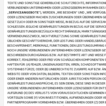
TEXTE UND SONSTIGE GEWERBLICHE SCHUTZRECHTE, INFORMATIONE
VERBUNDENEN UNTERNEHMEN ODER LIZENZGEBERN IM RAHMEN DES
„
SERVICEANGEBOTE
“), WERDEN „WIE BESEHEN“ UND „WIE VERFÜ
ODER LIZENZGEBER MACHEN ZUSICHERUNGEN ODER ÜBERNEHMEN GEW
GESETZLICH ODER IN SONSTIGER WEISE, IN BEZUG AUF DIE SERVI
SCHLIESSEN JEGLICHE GEWÄHRLEISTUNGEN IN BEZUG AUF DIE SERVI
GEWÄHRLEISTUNGEN BEZÜGLICH RECHTSMÄNGELN, MARKTGÄNGIGKEIT
VERWENDUNGSZWECK, NICHTVERLETZUNG SOWIE GEWÄHRLEISTUNGEN 
ÜBLICHEN GESCHÄFTSVERKEHR, DER LEISTUNG ODER HANDELSBRÄUCH
BESCHAFFENHEIT, MERKMALE, FUNKTIONEN, DEN LEISTUNGSUMFANG 
NOCH UNSERE VERBUNDENEN UNTERNEHMEN ODER LIZENZGEBER GEWÄ
BESCHRIEBEN DURCHGÄNGIG BZW. AUF BESTIMMTE ART UND WEISE
KORREKT, FEHLERFREI ODER FREI VON SCHÄDLICHEN KOMPONENTEN
HAFTEN FÜR: (A) FEHLER, UNGENAUIGKEITEN, VIREN, SCHADSOFTW
SYSTEMABSTÜRZE; ODER (B) UNBERECHTIGTE ZUGRIFFE AUF BZW. 
WEBSITE ODER VON DATEN, BILDERN, TEXTEN ODER SONSTIGEN INF
ODER EINER ANDEREN NATÜRLICHEN ODER JURISTISCHEN PERSON OD
GEWÄHRLEISTUNGSANSPRÜCHE, ES SEIN DENN, DIESE SIND IN DIES
UNSERE VERBUNDENEN UNTERNEHMEN ODER LIZENZGEBER FÜR EN
AUFGRUND (X) DES VERLUSTS VON VORAUSSICHTLICHEN GEWINNEN
VORTEILEN SOWIE (Y) VON INVESTITIONEN, AUFWENDUNGEN ODER VE
PARTNERPROGRAMM VORNEHMEN BZW. ÜBERNEHMEN ODER (Z) DER 