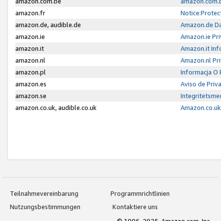
amazon.com.be
amazon.com.b
amazon.fr
Notice:Protec
amazon.de, audible.de
Amazon.de Da
amazon.ie
Amazon.ie Pri
amazon.it
Amazon.it Inf
amazon.nl
Amazon.nl Pri
amazon.pl
Informacja O
amazon.es
Aviso de Priv
amazon.se
Integritetsm
amazon.co.uk, audible.co.uk
Amazon.co.uk 
Teilnahmevereinbarung
Programmrichtlinien
Nutzungsbestimmungen
Kontaktiere uns