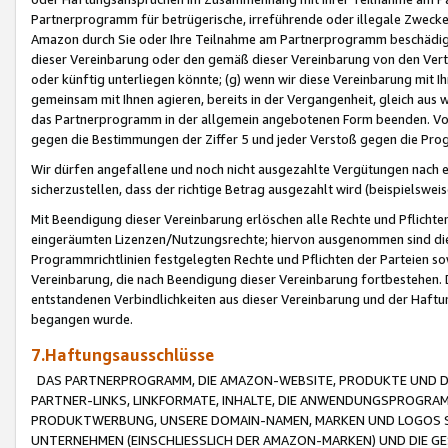
Partnerprogramm für betrügerische, irreführende oder illegale Zwecke
Amazon durch Sie oder Ihre Teilnahme am Partnerprogramm beschädig
dieser Vereinbarung oder den gemäß dieser Vereinbarung von den Vertr
oder künftig unterliegen könnte; (g) wenn wir diese Vereinbarung mit I
gemeinsam mit Ihnen agieren, bereits in der Vergangenheit, gleich aus
das Partnerprogramm in der allgemein angebotenen Form beenden. Vors
gegen die Bestimmungen der Ziffer 5 und jeder Verstoß gegen die Prog
Wir dürfen angefallene und noch nicht ausgezahlte Vergütungen nach 
sicherzustellen, dass der richtige Betrag ausgezahlt wird (beispielsw
Mit Beendigung dieser Vereinbarung erlöschen alle Rechte und Pflichte
eingeräumten Lizenzen/Nutzungsrechte; hiervon ausgenommen sind die in 
Programmrichtlinien festgelegten Rechte und Pflichten der Parteien sow
Vereinbarung, die nach Beendigung dieser Vereinbarung fortbestehen. D
entstandenen Verbindlichkeiten aus dieser Vereinbarung und der Haft
begangen wurde.
7.Haftungsausschlüsse
DAS PARTNERPROGRAMM, DIE AMAZON-WEBSITE, PRODUKTE UND DI
PARTNER-LINKS, LINKFORMATE, INHALTE, DIE ANWENDUNGSPROGR
PRODUKTWERBUNG, UNSERE DOMAIN-NAMEN, MARKEN UND LOGOS S
UNTERNEHMEN (EINSCHLIESSLICH DER AMAZON-MARKEN) UND DIE GE