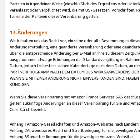
Parteien in irgendeiner Weise (einschließlich des Ergreifens oder Unt
veranlasst oder verpflichtet wird, die mit US-Gesetzen, Vorschriften,
für eine der Parteien dieser Vereinbarung gelten.
13.Änderungen
Wir behalten uns das Recht vor, einzelne oder alle Bestimmungen diese
Änderungsmitteilung, eine geänderte Vereinbarung oder eine geänderte 
über die entsprechende Änderung per E-Mail an Ihre zu diesem Zeitpun
ausgenommen etwaige Erhöhungen der Standardvergütung im Rahmen
Datum, jedoch frühestens sieben Kalendertage nach dem Datum, an de
PARTNERPROGRAMM NACH DEM DATUM DES WIRKSAMWERDENS DER Ä
WENN SIE MIT EINER ÄNDERUNG NICHT EINVERSTANDEN SIND, HABEN S
KÜNDIGEN.
Wenn Sie diese Vereinbarung mit Amazon France Services SAS geschlo
gelten zukünftige Änderungen an dieser Vereinbarung für Sie und Ama
Core S.à r.l. bezieht.
Anhang 1Amazon-Gesellschaften und Amazon-Websites nach Ländern
Anhang 2Anwendbares Recht und Streitbeilegung für die jeweiligen 
Anhang 3Steuerbestimmungen für die jeweiligen Amazon-Websites