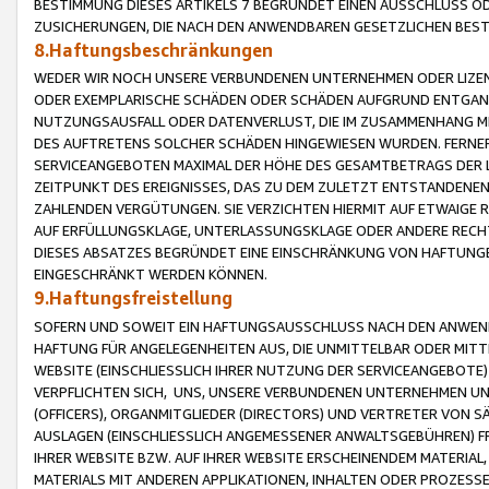
BESTIMMUNG DIESES ARTIKELS 7 BEGRÜNDET EINEN AUSSCHLUSS 
ZUSICHERUNGEN, DIE NACH DEN ANWENDBAREN GESETZLICHEN BE
8.Haftungsbeschränkungen
WEDER WIR NOCH UNSERE VERBUNDENEN UNTERNEHMEN ODER LIZEN
ODER EXEMPLARISCHE SCHÄDEN ODER SCHÄDEN AUFGRUND ENTGANG
NUTZUNGSAUSFALL ODER DATENVERLUST, DIE IM ZUSAMMENHANG MI
DES AUFTRETENS SOLCHER SCHÄDEN HINGEWIESEN WURDEN. FERN
SERVICEANGEBOTEN MAXIMAL DER HÖHE DES GESAMTBETRAGS DER 
ZEITPUNKT DES EREIGNISSES, DAS ZU DEM ZULETZT ENTSTANDENE
ZAHLENDEN VERGÜTUNGEN. SIE VERZICHTEN HIERMIT AUF ETWAIGE 
AUF ERFÜLLUNGSKLAGE, UNTERLASSUNGSKLAGE ODER ANDERE RECHT
DIESES ABSATZES BEGRÜNDET EINE EINSCHRÄNKUNG VON HAFTUNG
EINGESCHRÄNKT WERDEN KÖNNEN.
9.Haftungsfreistellung
SOFERN UND SOWEIT EIN HAFTUNGSAUSSCHLUSS NACH DEN ANWENDB
HAFTUNG FÜR ANGELEGENHEITEN AUS, DIE UNMITTELBAR ODER MITT
WEBSITE (EINSCHLIESSLICH IHRER NUTZUNG DER SERVICEANGEBOTE)
VERPFLICHTEN SICH, UNS, UNSERE VERBUNDENEN UNTERNEHMEN UN
(OFFICERS), ORGANMITGLIEDER (DIRECTORS) UND VERTRETER VON 
AUSLAGEN (EINSCHLIESSLICH ANGEMESSENER ANWALTSGEBÜHREN) FR
IHRER WEBSITE BZW. AUF IHRER WEBSITE ERSCHEINENDEM MATERIAL
MATERIALS MIT ANDEREN APPLIKATIONEN, INHALTEN ODER PROZESSE