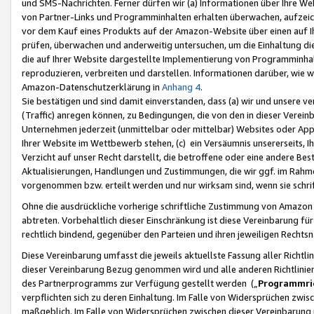
und SMS-Nachrichten. Ferner dürfen wir (a) Informationen über Ihre We
von Partner-Links und Programminhalten erhalten überwachen, aufzei
vor dem Kauf eines Produkts auf der Amazon-Website über einen auf Ih
prüfen, überwachen und anderweitig untersuchen, um die Einhaltung dies
die auf Ihrer Website dargestellte Implementierung von Programminhalt
reproduzieren, verbreiten und darstellen. Informationen darüber, wie w
Amazon-Datenschutzerklärung in
Anhang 4
.
Sie bestätigen und sind damit einverstanden, dass (a) wir und unsere 
(Traffic) anregen können, zu Bedingungen, die von den in dieser Vere
Unternehmen jederzeit (unmittelbar oder mittelbar) Websites oder Appl
Ihrer Website im Wettbewerb stehen, (c) ein Versäumnis unsererseits, I
Verzicht auf unser Recht darstellt, die betroffene oder eine andere B
Aktualisierungen, Handlungen und Zustimmungen, die wir ggf. im Rahme
vorgenommen bzw. erteilt werden und nur wirksam sind, wenn sie schri
Ohne die ausdrückliche vorherige schriftliche Zustimmung von Amazon
abtreten. Vorbehaltlich dieser Einschränkung ist diese Vereinbarung f
rechtlich bindend, gegenüber den Parteien und ihren jeweiligen Rech
Diese Vereinbarung umfasst die jeweils aktuellste Fassung aller Richtli
dieser Vereinbarung Bezug genommen wird und alle anderen Richtlinie
des Partnerprogramms zur Verfügung gestellt werden („
Programmric
verpflichten sich zu deren Einhaltung. Im Falle von Widersprüchen zwi
maßgeblich. Im Falle von Widersprüchen zwischen dieser Vereinbarun