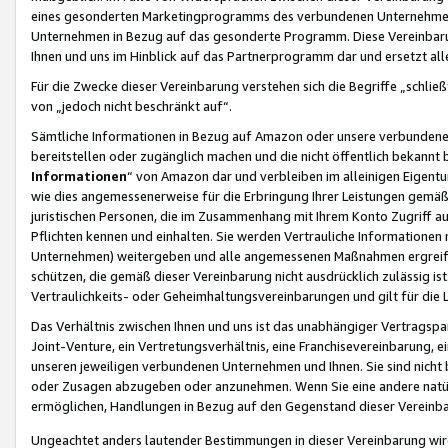
eines gesonderten Marketingprogramms des verbundenen Unternehmens
Unternehmen in Bezug auf das gesonderte Programm. Diese Vereinbarung
Ihnen und uns im Hinblick auf das Partnerprogramm dar und ersetzt al
Für die Zwecke dieser Vereinbarung verstehen sich die Begriffe „schließ
von „jedoch nicht beschränkt auf“.
Sämtliche Informationen in Bezug auf Amazon oder unsere verbunde
bereitstellen oder zugänglich machen und die nicht öffentlich bekannt bz
Informationen
“ von Amazon dar und verbleiben im alleinigen Eigent
wie dies angemessenerweise für die Erbringung Ihrer Leistungen gemäß d
juristischen Personen, die im Zusammenhang mit Ihrem Konto Zugriff au
Pflichten kennen und einhalten. Sie werden Vertrauliche Informationen 
Unternehmen) weitergeben und alle angemessenen Maßnahmen ergreifen
schützen, die gemäß dieser Vereinbarung nicht ausdrücklich zulässig is
Vertraulichkeits- oder Geheimhaltungsvereinbarungen und gilt für die
Das Verhältnis zwischen Ihnen und uns ist das unabhängiger Vertragspa
Joint-Venture, ein Vertretungsverhältnis, eine Franchisevereinbarung, 
unseren jeweiligen verbundenen Unternehmen und Ihnen. Sie sind ni
oder Zusagen abzugeben oder anzunehmen. Wenn Sie eine andere natürli
ermöglichen, Handlungen in Bezug auf den Gegenstand dieser Vereinbar
Ungeachtet anders lautender Bestimmungen in dieser Vereinbarung wird