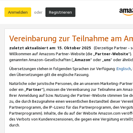
Anmelden
Registrieren
oder
Vereinbarung zur Teilnahme am 
zuletzt aktualisiert am
:
15. Oktober 2025
(Derzeitige Partner - 
Willkommen auf Amazons Partner-Website (die „
Partner-Website
“)
genannten Amazon-Gesellschaften („
Amazon
“ oder „
uns
“ oder ähnli
Übersetzungen stehen in folgenden Sprachen zur Verfügung :
Englisch
,
den Übersetzungen gilt die englische Fassung.
Natürliche oder juristische Personen, die an unserem Marketing-Partn
oder ein „
Partner
“), müssen die Vereinbarung zur Teilnahme am Ama
Ihrer Anmeldung auf bzw. Nutzung der Partner-Website stimmen Sie die
zu, die durch Bezugnahme einen wesentlichen Bestandteil dieser Verei
Partnerprogramm, die IP-Lizenz für das Partnerprogramm, den Vergütu
Partnerprogramm). Inhalte, die du auf der Website Amazon.com veröffe
des Verbots von Kundenrezensionen, die gegen eine Vergütung erstellt, 
durch.