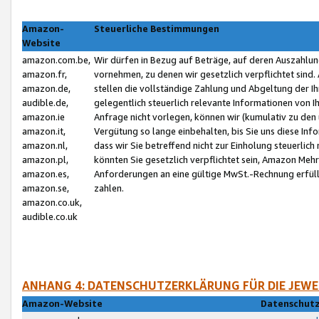
Amazon-
Steuerliche Bestimmungen
Website
amazon.com.be,
Wir dürfen in Bezug auf Beträge, auf deren Auszahlun
amazon.fr,
vornehmen, zu denen wir gesetzlich verpflichtet sind
amazon.de,
stellen die vollständige Zahlung und Abgeltung der 
audible.de,
gelegentlich steuerlich relevante Informationen von I
amazon.ie
Anfrage nicht vorlegen, können wir (kumulativ zu de
amazon.it,
Vergütung so lange einbehalten, bis Sie uns diese Inf
amazon.nl,
dass wir Sie betreffend nicht zur Einholung steuerlich 
amazon.pl,
könnten Sie gesetzlich verpflichtet sein, Amazon Meh
amazon.es,
Anforderungen an eine gültige MwSt.-Rechnung erfüllt
amazon.se,
zahlen.
amazon.co.uk,
audible.co.uk
ANHANG 4: DATENSCHUTZERKLÄRUNG FÜR DIE JEWE
Amazon-Website
Datenschutz