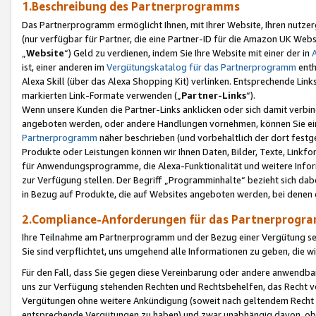
1.Beschreibung des Partnerprogramms
Das Partnerprogramm ermöglicht Ihnen, mit Ihrer Website, Ihren nutzer
(nur verfügbar für Partner, die eine Partner-ID für die Amazon UK We
„
Website
“) Geld zu verdienen, indem Sie Ihre Website mit einer der in
ist, einer anderen im
Vergütungskatalog für das Partnerprogramm
enth
Alexa Skill (über das Alexa Shopping Kit) verlinken. Entsprechende Lin
markierten Link-Formate verwenden („
Partner-Links
“).
Wenn unsere Kunden die Partner-Links anklicken oder sich damit verbi
angeboten werden, oder andere Handlungen vornehmen, können Sie eine
Partnerprogramm
näher beschrieben (und vorbehaltlich der dort festg
Produkte oder Leistungen können wir Ihnen Daten, Bilder, Texte, Linkfo
für Anwendungsprogramme, die Alexa-Funktionalität und weitere Inf
zur Verfügung stellen. Der Begriff „Programminhalte“ bezieht sich dabe
in Bezug auf Produkte, die auf Websites angeboten werden, bei denen 
2.Compliance-Anforderungen für das Partnerprog
Ihre Teilnahme am Partnerprogramm und der Bezug einer Vergütung setz
Sie sind verpflichtet, uns umgehend alle Informationen zu geben, die w
Für den Fall, dass Sie gegen diese Vereinbarung oder andere anwendba
uns zur Verfügung stehenden Rechten und Rechtsbehelfen, das Recht vo
Vergütungen ohne weitere Ankündigung (soweit nach geltendem Recht z
entsprechende Vergütungen zu haben) und zwar unabhängig davon, ob 