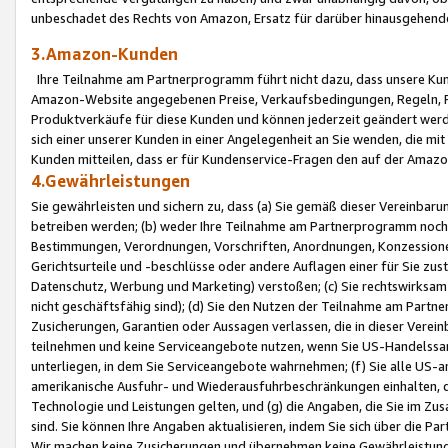
unbeschadet des Rechts von Amazon, Ersatz für darüber hinausgehen
3.Amazon-Kunden
Ihre Teilnahme am Partnerprogramm führt nicht dazu, dass unsere Kun
Amazon-Website angegebenen Preise, Verkaufsbedingungen, Regeln, Ri
Produktverkäufe für diese Kunden und können jederzeit geändert werde
sich einer unserer Kunden in einer Angelegenheit an Sie wenden, die 
Kunden mitteilen, dass er für Kundenservice-Fragen den auf der Ama
4.Gewährleistungen
Sie gewährleisten und sichern zu, dass (a) Sie gemäß dieser Vereinba
betreiben werden; (b) weder Ihre Teilnahme am Partnerprogramm noch d
Bestimmungen, Verordnungen, Vorschriften, Anordnungen, Konzessionen,
Gerichtsurteile und -beschlüsse oder andere Auflagen einer für Sie zu
Datenschutz, Werbung und Marketing) verstoßen; (c) Sie rechtswirksam 
nicht geschäftsfähig sind); (d) Sie den Nutzen der Teilnahme am Partne
Zusicherungen, Garantien oder Aussagen verlassen, die in dieser Verein
teilnehmen und keine Serviceangebote nutzen, wenn Sie US-Handelssa
unterliegen, in dem Sie Serviceangebote wahrnehmen; (f) Sie alle US
amerikanische Ausfuhr- und Wiederausfuhrbeschränkungen einhalten, 
Technologie und Leistungen gelten, und (g) die Angaben, die Sie im 
sind. Sie können Ihre Angaben aktualisieren, indem Sie sich über die 
Wir machen keine Zusicherungen und übernehmen keine Gewährleistun