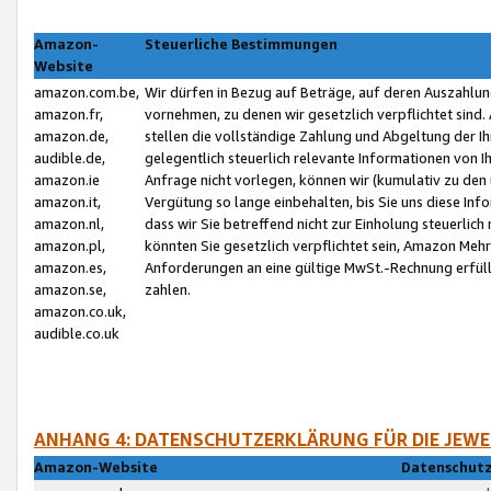
Amazon-
Steuerliche Bestimmungen
Website
amazon.com.be,
Wir dürfen in Bezug auf Beträge, auf deren Auszahlun
amazon.fr,
vornehmen, zu denen wir gesetzlich verpflichtet sind
amazon.de,
stellen die vollständige Zahlung und Abgeltung der 
audible.de,
gelegentlich steuerlich relevante Informationen von I
amazon.ie
Anfrage nicht vorlegen, können wir (kumulativ zu de
amazon.it,
Vergütung so lange einbehalten, bis Sie uns diese Inf
amazon.nl,
dass wir Sie betreffend nicht zur Einholung steuerlich 
amazon.pl,
könnten Sie gesetzlich verpflichtet sein, Amazon Meh
amazon.es,
Anforderungen an eine gültige MwSt.-Rechnung erfüllt
amazon.se,
zahlen.
amazon.co.uk,
audible.co.uk
ANHANG 4: DATENSCHUTZERKLÄRUNG FÜR DIE JEWE
Amazon-Website
Datenschutz