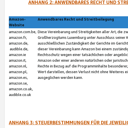
ANHANG 2: ANWENDBARES RECHT UND STRE
Amazon-
Anwendbares Recht und Streitbeilegung
Website
amazon.com.be,
Diese Vereinbarung und Streitigkeiten aller Art, die 
amazon.fr,
Großherzogtums Luxemburg unter Ausschluss seiner Kol
amazon.de,
ausschließlichen Zuständigkeit der Gerichte im Geri
audible.de,
dieser Vereinbarung kann Amazon bei einem zuständig
amazon.ie
Rechtsschutz wegen einer tatsächlichen oder angebli
amazon.it,
Amazon oder einer anderen natürlichen oder juristisc
amazon.nl,
Rechte in Bezug auf die Programminhalte besonderer,
amazon.pl,
Wert darstellen, dessen Verlust nicht ohne Weiteres e
amazon.es,
ausgeglichen werden kann.
amazon.se,
amazon.co.uk,
audible.co.uk
ANHANG 3: STEUERBESTIMMUNGEN FÜR DIE JEWEIL