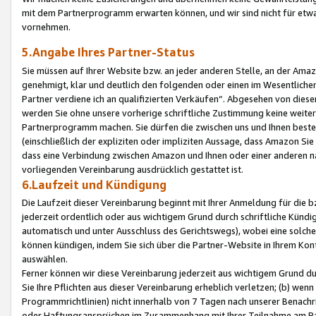
mit dem Partnerprogramm erwarten können, und wir sind nicht für etwa
vornehmen.
5.Angabe Ihres Partner-Status
Sie müssen auf Ihrer Website bzw. an jeder anderen Stelle, an der Am
genehmigt, klar und deutlich den folgenden oder einen im Wesentlichen
Partner verdiene ich an qualifizierten Verkäufen“. Abgesehen von die
werden Sie ohne unsere vorherige schriftliche Zustimmung keine weite
Partnerprogramm machen. Sie dürfen die zwischen uns und Ihnen best
(einschließlich der expliziten oder impliziten Aussage, dass Amazon Si
dass eine Verbindung zwischen Amazon und Ihnen oder einer anderen natü
vorliegenden Vereinbarung ausdrücklich gestattet ist.
6.Laufzeit und Kündigung
Die Laufzeit dieser Vereinbarung beginnt mit Ihrer Anmeldung für die 
jederzeit ordentlich oder aus wichtigem Grund durch schriftliche Kündi
automatisch und unter Ausschluss des Gerichtswegs), wobei eine solch
können kündigen, indem Sie sich über die Partner-Website in Ihrem Ko
auswählen.
Ferner können wir diese Vereinbarung jederzeit aus wichtigem Grund dur
Sie Ihre Pflichten aus dieser Vereinbarung erheblich verletzen; (b) wen
Programmrichtlinien) nicht innerhalb von 7 Tagen nach unserer Benachr
oder Haftungsansprüchen im Zusammenhang mit Ihrer Teilnahme am Pa