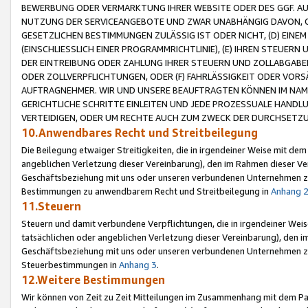
BEWERBUNG ODER VERMARKTUNG IHRER WEBSITE ODER DES GGF. AUF 
NUTZUNG DER SERVICEANGEBOTE UND ZWAR UNABHÄNGIG DAVON, O
GESETZLICHEN BESTIMMUNGEN ZULÄSSIG IST ODER NICHT, (D) EINE
(EINSCHLIESSLICH EINER PROGRAMMRICHTLINIE), (E) IHREN STEUER
DER EINTREIBUNG ODER ZAHLUNG IHRER STEUERN UND ZOLLABGAB
ODER ZOLLVERPFLICHTUNGEN, ODER (F) FAHRLÄSSIGKEIT ODER VORS
AUFTRAGNEHMER. WIR UND UNSERE BEAUFTRAGTEN KÖNNEN IM NAME
GERICHTLICHE SCHRITTE EINLEITEN UND JEDE PROZESSUALE HAND
VERTEIDIGEN, ODER UM RECHTE AUCH ZUM ZWECK DER DURCHSETZU
10.Anwendbares Recht und Streitbeilegung
Die Beilegung etwaiger Streitigkeiten, die in irgendeiner Weise mit de
angeblichen Verletzung dieser Vereinbarung), den im Rahmen dieser Ve
Geschäftsbeziehung mit uns oder unseren verbundenen Unternehmen zu
Bestimmungen zu anwendbarem Recht und Streitbeilegung in
Anhang 
11.Steuern
Steuern und damit verbundene Verpflichtungen, die in irgendeiner Wei
tatsächlichen oder angeblichen Verletzung dieser Vereinbarung), den 
Geschäftsbeziehung mit uns oder unseren verbundenen Unternehmen z
Steuerbestimmungen in
Anhang 3
.
12.Weitere Bestimmungen
Wir können von Zeit zu Zeit Mitteilungen im Zusammenhang mit dem Par