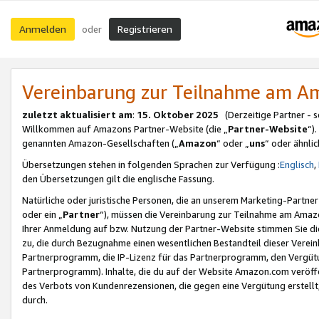
Anmelden
Registrieren
oder
Vereinbarung zur Teilnahme am 
zuletzt aktualisiert am
:
15. Oktober 2025
(Derzeitige Partner - 
Willkommen auf Amazons Partner-Website (die „
Partner-Website
“)
genannten Amazon-Gesellschaften („
Amazon
“ oder „
uns
“ oder ähnli
Übersetzungen stehen in folgenden Sprachen zur Verfügung :
Englisch
,
den Übersetzungen gilt die englische Fassung.
Natürliche oder juristische Personen, die an unserem Marketing-Partn
oder ein „
Partner
“), müssen die Vereinbarung zur Teilnahme am Ama
Ihrer Anmeldung auf bzw. Nutzung der Partner-Website stimmen Sie die
zu, die durch Bezugnahme einen wesentlichen Bestandteil dieser Verei
Partnerprogramm, die IP-Lizenz für das Partnerprogramm, den Vergütu
Partnerprogramm). Inhalte, die du auf der Website Amazon.com veröffe
des Verbots von Kundenrezensionen, die gegen eine Vergütung erstellt, 
durch.