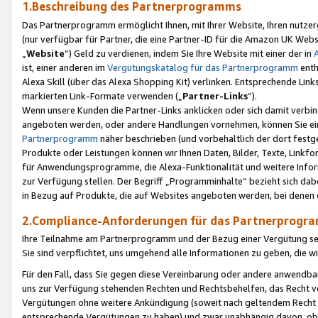
1.Beschreibung des Partnerprogramms
Das Partnerprogramm ermöglicht Ihnen, mit Ihrer Website, Ihren nutzer
(nur verfügbar für Partner, die eine Partner-ID für die Amazon UK We
„
Website
“) Geld zu verdienen, indem Sie Ihre Website mit einer der in
ist, einer anderen im
Vergütungskatalog für das Partnerprogramm
enth
Alexa Skill (über das Alexa Shopping Kit) verlinken. Entsprechende Lin
markierten Link-Formate verwenden („
Partner-Links
“).
Wenn unsere Kunden die Partner-Links anklicken oder sich damit verbi
angeboten werden, oder andere Handlungen vornehmen, können Sie eine
Partnerprogramm
näher beschrieben (und vorbehaltlich der dort festg
Produkte oder Leistungen können wir Ihnen Daten, Bilder, Texte, Linkfo
für Anwendungsprogramme, die Alexa-Funktionalität und weitere Inf
zur Verfügung stellen. Der Begriff „Programminhalte“ bezieht sich dabe
in Bezug auf Produkte, die auf Websites angeboten werden, bei denen 
2.Compliance-Anforderungen für das Partnerprog
Ihre Teilnahme am Partnerprogramm und der Bezug einer Vergütung setz
Sie sind verpflichtet, uns umgehend alle Informationen zu geben, die w
Für den Fall, dass Sie gegen diese Vereinbarung oder andere anwendba
uns zur Verfügung stehenden Rechten und Rechtsbehelfen, das Recht vo
Vergütungen ohne weitere Ankündigung (soweit nach geltendem Recht z
entsprechende Vergütungen zu haben) und zwar unabhängig davon, ob 