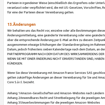
Parteien in irgendeiner Weise (einschließlich des Ergreifens oder Unt
veranlasst oder verpflichtet wird, die mit US-Gesetzen, Vorschriften,
für eine der Parteien dieser Vereinbarung gelten.
13.Änderungen
Wir behalten uns das Recht vor, einzelne oder alle Bestimmungen diese
Änderungsmitteilung, eine geänderte Vereinbarung oder eine geänderte 
über die entsprechende Änderung per E-Mail an Ihre zu diesem Zeitpun
ausgenommen etwaige Erhöhungen der Standardvergütung im Rahmen
Datum, jedoch frühestens sieben Kalendertage nach dem Datum, an de
PARTNERPROGRAMM NACH DEM DATUM DES WIRKSAMWERDENS DER Ä
WENN SIE MIT EINER ÄNDERUNG NICHT EINVERSTANDEN SIND, HABEN S
KÜNDIGEN.
Wenn Sie diese Vereinbarung mit Amazon France Services SAS geschlo
gelten zukünftige Änderungen an dieser Vereinbarung für Sie und Ama
Core S.à r.l. bezieht.
Anhang 1Amazon-Gesellschaften und Amazon-Websites nach Ländern
Anhang 2Anwendbares Recht und Streitbeilegung für die jeweiligen 
Anhang 3Steuerbestimmungen für die jeweiligen Amazon-Websites