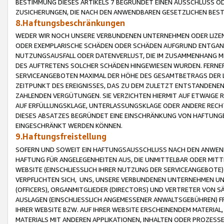
BESTIMMUNG DIESES ARTIKELS 7 BEGRÜNDET EINEN AUSSCHLUSS 
ZUSICHERUNGEN, DIE NACH DEN ANWENDBAREN GESETZLICHEN BE
8.Haftungsbeschränkungen
WEDER WIR NOCH UNSERE VERBUNDENEN UNTERNEHMEN ODER LIZEN
ODER EXEMPLARISCHE SCHÄDEN ODER SCHÄDEN AUFGRUND ENTGANG
NUTZUNGSAUSFALL ODER DATENVERLUST, DIE IM ZUSAMMENHANG MI
DES AUFTRETENS SOLCHER SCHÄDEN HINGEWIESEN WURDEN. FERN
SERVICEANGEBOTEN MAXIMAL DER HÖHE DES GESAMTBETRAGS DER 
ZEITPUNKT DES EREIGNISSES, DAS ZU DEM ZULETZT ENTSTANDENE
ZAHLENDEN VERGÜTUNGEN. SIE VERZICHTEN HIERMIT AUF ETWAIGE 
AUF ERFÜLLUNGSKLAGE, UNTERLASSUNGSKLAGE ODER ANDERE RECHT
DIESES ABSATZES BEGRÜNDET EINE EINSCHRÄNKUNG VON HAFTUNG
EINGESCHRÄNKT WERDEN KÖNNEN.
9.Haftungsfreistellung
SOFERN UND SOWEIT EIN HAFTUNGSAUSSCHLUSS NACH DEN ANWENDB
HAFTUNG FÜR ANGELEGENHEITEN AUS, DIE UNMITTELBAR ODER MITT
WEBSITE (EINSCHLIESSLICH IHRER NUTZUNG DER SERVICEANGEBOTE)
VERPFLICHTEN SICH, UNS, UNSERE VERBUNDENEN UNTERNEHMEN UN
(OFFICERS), ORGANMITGLIEDER (DIRECTORS) UND VERTRETER VON 
AUSLAGEN (EINSCHLIESSLICH ANGEMESSENER ANWALTSGEBÜHREN) FR
IHRER WEBSITE BZW. AUF IHRER WEBSITE ERSCHEINENDEM MATERIAL
MATERIALS MIT ANDEREN APPLIKATIONEN, INHALTEN ODER PROZESSE