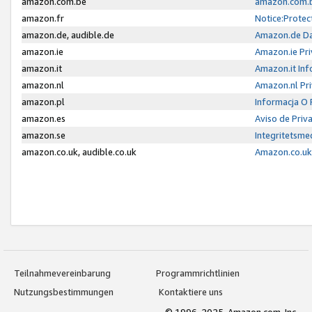
amazon.com.be
amazon.com.b
amazon.fr
Notice:Protec
amazon.de, audible.de
Amazon.de Da
amazon.ie
Amazon.ie Pri
amazon.it
Amazon.it Inf
amazon.nl
Amazon.nl Pri
amazon.pl
Informacja O
amazon.es
Aviso de Priv
amazon.se
Integritetsm
amazon.co.uk, audible.co.uk
Amazon.co.uk 
Teilnahmevereinbarung
Programmrichtlinien
Nutzungsbestimmungen
Kontaktiere uns