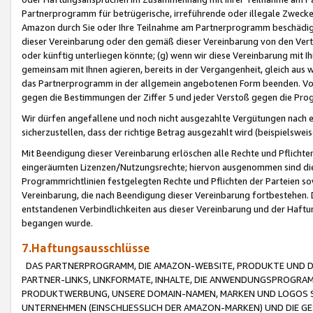
Partnerprogramm für betrügerische, irreführende oder illegale Zwecke
Amazon durch Sie oder Ihre Teilnahme am Partnerprogramm beschädig
dieser Vereinbarung oder den gemäß dieser Vereinbarung von den Vertr
oder künftig unterliegen könnte; (g) wenn wir diese Vereinbarung mit I
gemeinsam mit Ihnen agieren, bereits in der Vergangenheit, gleich aus
das Partnerprogramm in der allgemein angebotenen Form beenden. Vors
gegen die Bestimmungen der Ziffer 5 und jeder Verstoß gegen die Prog
Wir dürfen angefallene und noch nicht ausgezahlte Vergütungen nach 
sicherzustellen, dass der richtige Betrag ausgezahlt wird (beispielsw
Mit Beendigung dieser Vereinbarung erlöschen alle Rechte und Pflichte
eingeräumten Lizenzen/Nutzungsrechte; hiervon ausgenommen sind die in 
Programmrichtlinien festgelegten Rechte und Pflichten der Parteien sow
Vereinbarung, die nach Beendigung dieser Vereinbarung fortbestehen. D
entstandenen Verbindlichkeiten aus dieser Vereinbarung und der Haft
begangen wurde.
7.Haftungsausschlüsse
DAS PARTNERPROGRAMM, DIE AMAZON-WEBSITE, PRODUKTE UND DI
PARTNER-LINKS, LINKFORMATE, INHALTE, DIE ANWENDUNGSPROGR
PRODUKTWERBUNG, UNSERE DOMAIN-NAMEN, MARKEN UND LOGOS S
UNTERNEHMEN (EINSCHLIESSLICH DER AMAZON-MARKEN) UND DIE GE