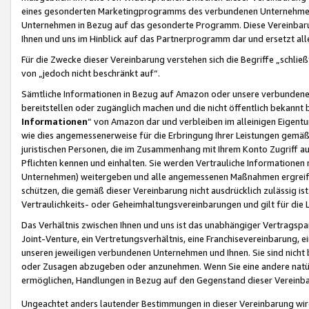
eines gesonderten Marketingprogramms des verbundenen Unternehmens
Unternehmen in Bezug auf das gesonderte Programm. Diese Vereinbarung
Ihnen und uns im Hinblick auf das Partnerprogramm dar und ersetzt al
Für die Zwecke dieser Vereinbarung verstehen sich die Begriffe „schließ
von „jedoch nicht beschränkt auf“.
Sämtliche Informationen in Bezug auf Amazon oder unsere verbunde
bereitstellen oder zugänglich machen und die nicht öffentlich bekannt bz
Informationen
“ von Amazon dar und verbleiben im alleinigen Eigent
wie dies angemessenerweise für die Erbringung Ihrer Leistungen gemäß d
juristischen Personen, die im Zusammenhang mit Ihrem Konto Zugriff au
Pflichten kennen und einhalten. Sie werden Vertrauliche Informationen 
Unternehmen) weitergeben und alle angemessenen Maßnahmen ergreifen
schützen, die gemäß dieser Vereinbarung nicht ausdrücklich zulässig is
Vertraulichkeits- oder Geheimhaltungsvereinbarungen und gilt für die
Das Verhältnis zwischen Ihnen und uns ist das unabhängiger Vertragspa
Joint-Venture, ein Vertretungsverhältnis, eine Franchisevereinbarung, 
unseren jeweiligen verbundenen Unternehmen und Ihnen. Sie sind ni
oder Zusagen abzugeben oder anzunehmen. Wenn Sie eine andere natürli
ermöglichen, Handlungen in Bezug auf den Gegenstand dieser Vereinbar
Ungeachtet anders lautender Bestimmungen in dieser Vereinbarung wird