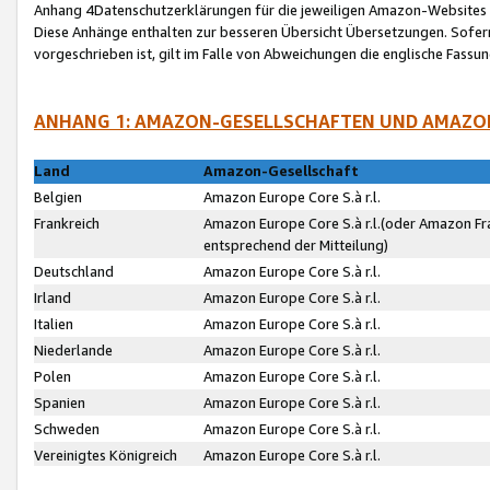
Anhang 4Datenschutzerklärungen für die jeweiligen Amazon-Websites
Diese Anhänge enthalten zur besseren Übersicht Übersetzungen. Sofe
vorgeschrieben ist, gilt im Falle von Abweichungen die englische Fass
ANHANG 1: AMAZON-GESELLSCHAFTEN UND AMAZO
Land
Amazon-Gesellschaft
Belgien
Amazon Europe Core S.à r.l.
Frankreich
Amazon Europe Core S.à r.l.(oder Amazon Fr
entsprechend der Mitteilung)
Deutschland
Amazon Europe Core S.à r.l.
Irland
Amazon Europe Core S.à r.l.
Italien
Amazon Europe Core S.à r.l.
Niederlande
Amazon Europe Core S.à r.l.
Polen
Amazon Europe Core S.à r.l.
Spanien
Amazon Europe Core S.à r.l.
Schweden
Amazon Europe Core S.à r.l.
Vereinigtes Königreich
Amazon Europe Core S.à r.l.