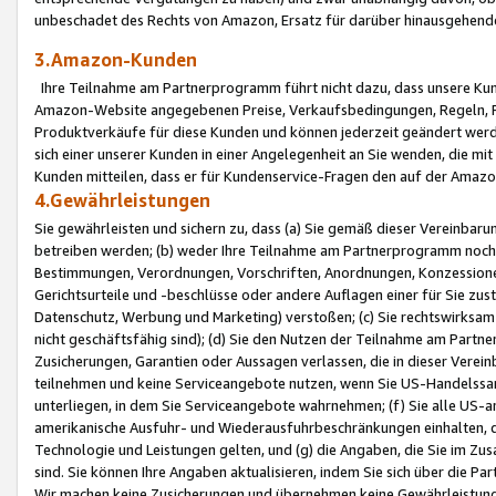
unbeschadet des Rechts von Amazon, Ersatz für darüber hinausgehen
3.Amazon-Kunden
Ihre Teilnahme am Partnerprogramm führt nicht dazu, dass unsere Kun
Amazon-Website angegebenen Preise, Verkaufsbedingungen, Regeln, Ri
Produktverkäufe für diese Kunden und können jederzeit geändert werde
sich einer unserer Kunden in einer Angelegenheit an Sie wenden, die 
Kunden mitteilen, dass er für Kundenservice-Fragen den auf der Ama
4.Gewährleistungen
Sie gewährleisten und sichern zu, dass (a) Sie gemäß dieser Vereinba
betreiben werden; (b) weder Ihre Teilnahme am Partnerprogramm noch d
Bestimmungen, Verordnungen, Vorschriften, Anordnungen, Konzessionen,
Gerichtsurteile und -beschlüsse oder andere Auflagen einer für Sie zu
Datenschutz, Werbung und Marketing) verstoßen; (c) Sie rechtswirksam 
nicht geschäftsfähig sind); (d) Sie den Nutzen der Teilnahme am Partne
Zusicherungen, Garantien oder Aussagen verlassen, die in dieser Verein
teilnehmen und keine Serviceangebote nutzen, wenn Sie US-Handelssa
unterliegen, in dem Sie Serviceangebote wahrnehmen; (f) Sie alle US
amerikanische Ausfuhr- und Wiederausfuhrbeschränkungen einhalten, 
Technologie und Leistungen gelten, und (g) die Angaben, die Sie im 
sind. Sie können Ihre Angaben aktualisieren, indem Sie sich über die 
Wir machen keine Zusicherungen und übernehmen keine Gewährleistun