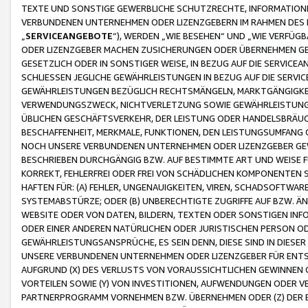
TEXTE UND SONSTIGE GEWERBLICHE SCHUTZRECHTE, INFORMATIONE
VERBUNDENEN UNTERNEHMEN ODER LIZENZGEBERN IM RAHMEN DES
„
SERVICEANGEBOTE
“), WERDEN „WIE BESEHEN“ UND „WIE VERFÜ
ODER LIZENZGEBER MACHEN ZUSICHERUNGEN ODER ÜBERNEHMEN GEW
GESETZLICH ODER IN SONSTIGER WEISE, IN BEZUG AUF DIE SERVI
SCHLIESSEN JEGLICHE GEWÄHRLEISTUNGEN IN BEZUG AUF DIE SERVI
GEWÄHRLEISTUNGEN BEZÜGLICH RECHTSMÄNGELN, MARKTGÄNGIGKEIT
VERWENDUNGSZWECK, NICHTVERLETZUNG SOWIE GEWÄHRLEISTUNGEN 
ÜBLICHEN GESCHÄFTSVERKEHR, DER LEISTUNG ODER HANDELSBRÄUCH
BESCHAFFENHEIT, MERKMALE, FUNKTIONEN, DEN LEISTUNGSUMFANG 
NOCH UNSERE VERBUNDENEN UNTERNEHMEN ODER LIZENZGEBER GEWÄ
BESCHRIEBEN DURCHGÄNGIG BZW. AUF BESTIMMTE ART UND WEISE
KORREKT, FEHLERFREI ODER FREI VON SCHÄDLICHEN KOMPONENTEN
HAFTEN FÜR: (A) FEHLER, UNGENAUIGKEITEN, VIREN, SCHADSOFTW
SYSTEMABSTÜRZE; ODER (B) UNBERECHTIGTE ZUGRIFFE AUF BZW. 
WEBSITE ODER VON DATEN, BILDERN, TEXTEN ODER SONSTIGEN INF
ODER EINER ANDEREN NATÜRLICHEN ODER JURISTISCHEN PERSON OD
GEWÄHRLEISTUNGSANSPRÜCHE, ES SEIN DENN, DIESE SIND IN DIES
UNSERE VERBUNDENEN UNTERNEHMEN ODER LIZENZGEBER FÜR EN
AUFGRUND (X) DES VERLUSTS VON VORAUSSICHTLICHEN GEWINNEN
VORTEILEN SOWIE (Y) VON INVESTITIONEN, AUFWENDUNGEN ODER VE
PARTNERPROGRAMM VORNEHMEN BZW. ÜBERNEHMEN ODER (Z) DER 