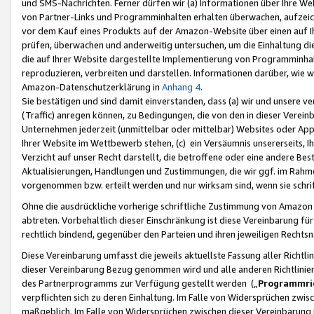
und SMS-Nachrichten. Ferner dürfen wir (a) Informationen über Ihre We
von Partner-Links und Programminhalten erhalten überwachen, aufzei
vor dem Kauf eines Produkts auf der Amazon-Website über einen auf Ih
prüfen, überwachen und anderweitig untersuchen, um die Einhaltung dies
die auf Ihrer Website dargestellte Implementierung von Programminhalt
reproduzieren, verbreiten und darstellen. Informationen darüber, wie w
Amazon-Datenschutzerklärung in
Anhang 4
.
Sie bestätigen und sind damit einverstanden, dass (a) wir und unsere 
(Traffic) anregen können, zu Bedingungen, die von den in dieser Vere
Unternehmen jederzeit (unmittelbar oder mittelbar) Websites oder Appl
Ihrer Website im Wettbewerb stehen, (c) ein Versäumnis unsererseits, I
Verzicht auf unser Recht darstellt, die betroffene oder eine andere B
Aktualisierungen, Handlungen und Zustimmungen, die wir ggf. im Rahme
vorgenommen bzw. erteilt werden und nur wirksam sind, wenn sie schri
Ohne die ausdrückliche vorherige schriftliche Zustimmung von Amazon
abtreten. Vorbehaltlich dieser Einschränkung ist diese Vereinbarung f
rechtlich bindend, gegenüber den Parteien und ihren jeweiligen Rech
Diese Vereinbarung umfasst die jeweils aktuellste Fassung aller Richtli
dieser Vereinbarung Bezug genommen wird und alle anderen Richtlinie
des Partnerprogramms zur Verfügung gestellt werden („
Programmric
verpflichten sich zu deren Einhaltung. Im Falle von Widersprüchen zwi
maßgeblich. Im Falle von Widersprüchen zwischen dieser Vereinbarun