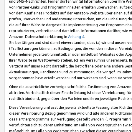
und SMS-Nachrichten. Ferner dürfen wir (a) Informationen über Ihre We
von Partner-Links und Programminhalten erhalten überwachen, aufzei
vor dem Kauf eines Produkts auf der Amazon-Website über einen auf Ih
prüfen, überwachen und anderweitig untersuchen, um die Einhaltung dies
die auf Ihrer Website dargestellte Implementierung von Programminhalt
reproduzieren, verbreiten und darstellen. Informationen darüber, wie w
Amazon-Datenschutzerklärung in
Anhang 4
.
Sie bestätigen und sind damit einverstanden, dass (a) wir und unsere 
(Traffic) anregen können, zu Bedingungen, die von den in dieser Vere
Unternehmen jederzeit (unmittelbar oder mittelbar) Websites oder Appl
Ihrer Website im Wettbewerb stehen, (c) ein Versäumnis unsererseits, I
Verzicht auf unser Recht darstellt, die betroffene oder eine andere B
Aktualisierungen, Handlungen und Zustimmungen, die wir ggf. im Rahme
vorgenommen bzw. erteilt werden und nur wirksam sind, wenn sie schri
Ohne die ausdrückliche vorherige schriftliche Zustimmung von Amazon
abtreten. Vorbehaltlich dieser Einschränkung ist diese Vereinbarung f
rechtlich bindend, gegenüber den Parteien und ihren jeweiligen Rech
Diese Vereinbarung umfasst die jeweils aktuellste Fassung aller Richtli
dieser Vereinbarung Bezug genommen wird und alle anderen Richtlinie
des Partnerprogramms zur Verfügung gestellt werden („
Programmric
verpflichten sich zu deren Einhaltung. Im Falle von Widersprüchen zwi
maßgeblich. Im Falle von Widersprüchen zwischen dieser Vereinbarun