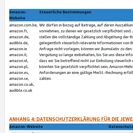
Amazon-
Steuerliche Bestimmungen
Website
amazon.com.be,
Wir dürfen in Bezug auf Beträge, auf deren Auszahlun
amazon.fr,
vornehmen, zu denen wir gesetzlich verpflichtet sind
amazon.de,
stellen die vollständige Zahlung und Abgeltung der 
audible.de,
gelegentlich steuerlich relevante Informationen von I
amazon.ie
Anfrage nicht vorlegen, können wir (kumulativ zu de
amazon.it,
Vergütung so lange einbehalten, bis Sie uns diese Inf
amazon.nl,
dass wir Sie betreffend nicht zur Einholung steuerlich 
amazon.pl,
könnten Sie gesetzlich verpflichtet sein, Amazon Meh
amazon.es,
Anforderungen an eine gültige MwSt.-Rechnung erfüllt
amazon.se,
zahlen.
amazon.co.uk,
audible.co.uk
ANHANG 4: DATENSCHUTZERKLÄRUNG FÜR DIE JEWE
Amazon-Website
Datenschutz