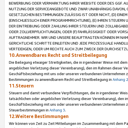
BEWERBUNG ODER VERMARKTUNG IHRER WEBSITE ODER DES GGF. AUF 
NUTZUNG DER SERVICEANGEBOTE UND ZWAR UNABHÄNGIG DAVON, O
GESETZLICHEN BESTIMMUNGEN ZULÄSSIG IST ODER NICHT, (D) EINE
(EINSCHLIESSLICH EINER PROGRAMMRICHTLINIE), (E) IHREN STEUER
DER EINTREIBUNG ODER ZAHLUNG IHRER STEUERN UND ZOLLABGAB
ODER ZOLLVERPFLICHTUNGEN, ODER (F) FAHRLÄSSIGKEIT ODER VORS
AUFTRAGNEHMER. WIR UND UNSERE BEAUFTRAGTEN KÖNNEN IM NAME
GERICHTLICHE SCHRITTE EINLEITEN UND JEDE PROZESSUALE HAND
VERTEIDIGEN, ODER UM RECHTE AUCH ZUM ZWECK DER DURCHSETZU
10.Anwendbares Recht und Streitbeilegung
Die Beilegung etwaiger Streitigkeiten, die in irgendeiner Weise mit de
angeblichen Verletzung dieser Vereinbarung), den im Rahmen dieser Ve
Geschäftsbeziehung mit uns oder unseren verbundenen Unternehmen zu
Bestimmungen zu anwendbarem Recht und Streitbeilegung in
Anhang 
11.Steuern
Steuern und damit verbundene Verpflichtungen, die in irgendeiner Wei
tatsächlichen oder angeblichen Verletzung dieser Vereinbarung), den 
Geschäftsbeziehung mit uns oder unseren verbundenen Unternehmen z
Steuerbestimmungen in
Anhang 3
.
12.Weitere Bestimmungen
Wir können von Zeit zu Zeit Mitteilungen im Zusammenhang mit dem Par