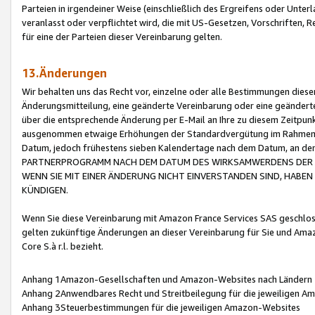
Parteien in irgendeiner Weise (einschließlich des Ergreifens oder Unt
veranlasst oder verpflichtet wird, die mit US-Gesetzen, Vorschriften,
für eine der Parteien dieser Vereinbarung gelten.
13.Änderungen
Wir behalten uns das Recht vor, einzelne oder alle Bestimmungen diese
Änderungsmitteilung, eine geänderte Vereinbarung oder eine geänderte 
über die entsprechende Änderung per E-Mail an Ihre zu diesem Zeitpun
ausgenommen etwaige Erhöhungen der Standardvergütung im Rahmen
Datum, jedoch frühestens sieben Kalendertage nach dem Datum, an de
PARTNERPROGRAMM NACH DEM DATUM DES WIRKSAMWERDENS DER Ä
WENN SIE MIT EINER ÄNDERUNG NICHT EINVERSTANDEN SIND, HABEN S
KÜNDIGEN.
Wenn Sie diese Vereinbarung mit Amazon France Services SAS geschlo
gelten zukünftige Änderungen an dieser Vereinbarung für Sie und Ama
Core S.à r.l. bezieht.
Anhang 1Amazon-Gesellschaften und Amazon-Websites nach Ländern
Anhang 2Anwendbares Recht und Streitbeilegung für die jeweiligen 
Anhang 3Steuerbestimmungen für die jeweiligen Amazon-Websites