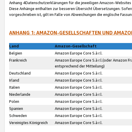
Anhang 4Datenschutzerklärungen für die jeweiligen Amazon-Websites
Diese Anhänge enthalten zur besseren Übersicht Übersetzungen. Sofe
vorgeschrieben ist, gilt im Falle von Abweichungen die englische Fass
ANHANG 1: AMAZON-GESELLSCHAFTEN UND AMAZO
Land
Amazon-Gesellschaft
Belgien
Amazon Europe Core S.à r.l.
Frankreich
Amazon Europe Core S.à r.l.(oder Amazon Fr
entsprechend der Mitteilung)
Deutschland
Amazon Europe Core S.à r.l.
Irland
Amazon Europe Core S.à r.l.
Italien
Amazon Europe Core S.à r.l.
Niederlande
Amazon Europe Core S.à r.l.
Polen
Amazon Europe Core S.à r.l.
Spanien
Amazon Europe Core S.à r.l.
Schweden
Amazon Europe Core S.à r.l.
Vereinigtes Königreich
Amazon Europe Core S.à r.l.