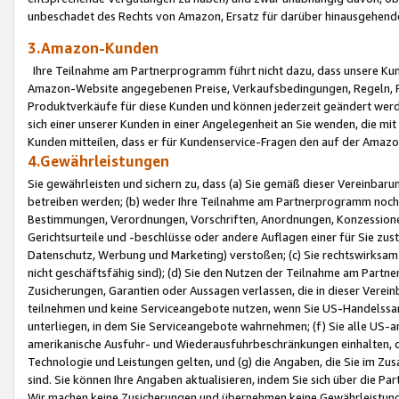
unbeschadet des Rechts von Amazon, Ersatz für darüber hinausgehen
3.Amazon-Kunden
Ihre Teilnahme am Partnerprogramm führt nicht dazu, dass unsere Kun
Amazon-Website angegebenen Preise, Verkaufsbedingungen, Regeln, Ri
Produktverkäufe für diese Kunden und können jederzeit geändert werde
sich einer unserer Kunden in einer Angelegenheit an Sie wenden, die 
Kunden mitteilen, dass er für Kundenservice-Fragen den auf der Ama
4.Gewährleistungen
Sie gewährleisten und sichern zu, dass (a) Sie gemäß dieser Vereinba
betreiben werden; (b) weder Ihre Teilnahme am Partnerprogramm noch d
Bestimmungen, Verordnungen, Vorschriften, Anordnungen, Konzessionen,
Gerichtsurteile und -beschlüsse oder andere Auflagen einer für Sie zu
Datenschutz, Werbung und Marketing) verstoßen; (c) Sie rechtswirksam 
nicht geschäftsfähig sind); (d) Sie den Nutzen der Teilnahme am Partne
Zusicherungen, Garantien oder Aussagen verlassen, die in dieser Verein
teilnehmen und keine Serviceangebote nutzen, wenn Sie US-Handelssa
unterliegen, in dem Sie Serviceangebote wahrnehmen; (f) Sie alle US
amerikanische Ausfuhr- und Wiederausfuhrbeschränkungen einhalten, 
Technologie und Leistungen gelten, und (g) die Angaben, die Sie im 
sind. Sie können Ihre Angaben aktualisieren, indem Sie sich über die 
Wir machen keine Zusicherungen und übernehmen keine Gewährleistun