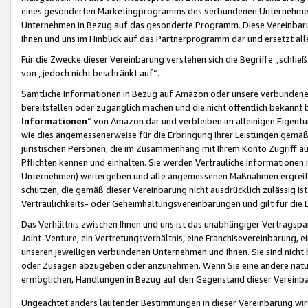
eines gesonderten Marketingprogramms des verbundenen Unternehmens
Unternehmen in Bezug auf das gesonderte Programm. Diese Vereinbarung
Ihnen und uns im Hinblick auf das Partnerprogramm dar und ersetzt al
Für die Zwecke dieser Vereinbarung verstehen sich die Begriffe „schließ
von „jedoch nicht beschränkt auf“.
Sämtliche Informationen in Bezug auf Amazon oder unsere verbunde
bereitstellen oder zugänglich machen und die nicht öffentlich bekannt bz
Informationen
“ von Amazon dar und verbleiben im alleinigen Eigent
wie dies angemessenerweise für die Erbringung Ihrer Leistungen gemäß d
juristischen Personen, die im Zusammenhang mit Ihrem Konto Zugriff au
Pflichten kennen und einhalten. Sie werden Vertrauliche Informationen 
Unternehmen) weitergeben und alle angemessenen Maßnahmen ergreifen
schützen, die gemäß dieser Vereinbarung nicht ausdrücklich zulässig is
Vertraulichkeits- oder Geheimhaltungsvereinbarungen und gilt für die
Das Verhältnis zwischen Ihnen und uns ist das unabhängiger Vertragspa
Joint-Venture, ein Vertretungsverhältnis, eine Franchisevereinbarung, 
unseren jeweiligen verbundenen Unternehmen und Ihnen. Sie sind ni
oder Zusagen abzugeben oder anzunehmen. Wenn Sie eine andere natürli
ermöglichen, Handlungen in Bezug auf den Gegenstand dieser Vereinbar
Ungeachtet anders lautender Bestimmungen in dieser Vereinbarung wird