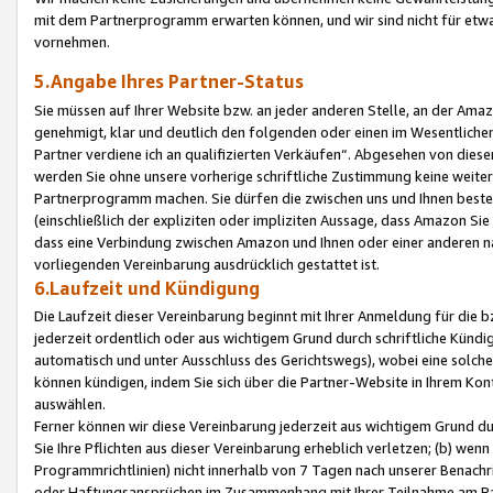
mit dem Partnerprogramm erwarten können, und wir sind nicht für etwa
vornehmen.
5.Angabe Ihres Partner-Status
Sie müssen auf Ihrer Website bzw. an jeder anderen Stelle, an der Am
genehmigt, klar und deutlich den folgenden oder einen im Wesentlichen
Partner verdiene ich an qualifizierten Verkäufen“. Abgesehen von die
werden Sie ohne unsere vorherige schriftliche Zustimmung keine weite
Partnerprogramm machen. Sie dürfen die zwischen uns und Ihnen best
(einschließlich der expliziten oder impliziten Aussage, dass Amazon Si
dass eine Verbindung zwischen Amazon und Ihnen oder einer anderen natü
vorliegenden Vereinbarung ausdrücklich gestattet ist.
6.Laufzeit und Kündigung
Die Laufzeit dieser Vereinbarung beginnt mit Ihrer Anmeldung für die 
jederzeit ordentlich oder aus wichtigem Grund durch schriftliche Kündi
automatisch und unter Ausschluss des Gerichtswegs), wobei eine solch
können kündigen, indem Sie sich über die Partner-Website in Ihrem Ko
auswählen.
Ferner können wir diese Vereinbarung jederzeit aus wichtigem Grund dur
Sie Ihre Pflichten aus dieser Vereinbarung erheblich verletzen; (b) wen
Programmrichtlinien) nicht innerhalb von 7 Tagen nach unserer Benachr
oder Haftungsansprüchen im Zusammenhang mit Ihrer Teilnahme am Pa