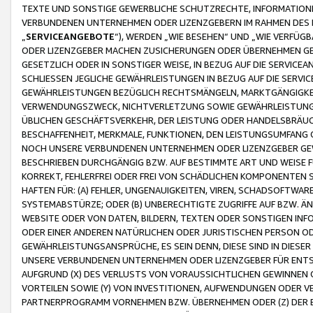
TEXTE UND SONSTIGE GEWERBLICHE SCHUTZRECHTE, INFORMATIONE
VERBUNDENEN UNTERNEHMEN ODER LIZENZGEBERN IM RAHMEN DES
„
SERVICEANGEBOTE
“), WERDEN „WIE BESEHEN“ UND „WIE VERFÜ
ODER LIZENZGEBER MACHEN ZUSICHERUNGEN ODER ÜBERNEHMEN GEW
GESETZLICH ODER IN SONSTIGER WEISE, IN BEZUG AUF DIE SERVI
SCHLIESSEN JEGLICHE GEWÄHRLEISTUNGEN IN BEZUG AUF DIE SERVI
GEWÄHRLEISTUNGEN BEZÜGLICH RECHTSMÄNGELN, MARKTGÄNGIGKEIT
VERWENDUNGSZWECK, NICHTVERLETZUNG SOWIE GEWÄHRLEISTUNGEN 
ÜBLICHEN GESCHÄFTSVERKEHR, DER LEISTUNG ODER HANDELSBRÄUCH
BESCHAFFENHEIT, MERKMALE, FUNKTIONEN, DEN LEISTUNGSUMFANG 
NOCH UNSERE VERBUNDENEN UNTERNEHMEN ODER LIZENZGEBER GEWÄ
BESCHRIEBEN DURCHGÄNGIG BZW. AUF BESTIMMTE ART UND WEISE
KORREKT, FEHLERFREI ODER FREI VON SCHÄDLICHEN KOMPONENTEN
HAFTEN FÜR: (A) FEHLER, UNGENAUIGKEITEN, VIREN, SCHADSOFTW
SYSTEMABSTÜRZE; ODER (B) UNBERECHTIGTE ZUGRIFFE AUF BZW. 
WEBSITE ODER VON DATEN, BILDERN, TEXTEN ODER SONSTIGEN INF
ODER EINER ANDEREN NATÜRLICHEN ODER JURISTISCHEN PERSON OD
GEWÄHRLEISTUNGSANSPRÜCHE, ES SEIN DENN, DIESE SIND IN DIES
UNSERE VERBUNDENEN UNTERNEHMEN ODER LIZENZGEBER FÜR EN
AUFGRUND (X) DES VERLUSTS VON VORAUSSICHTLICHEN GEWINNEN
VORTEILEN SOWIE (Y) VON INVESTITIONEN, AUFWENDUNGEN ODER VE
PARTNERPROGRAMM VORNEHMEN BZW. ÜBERNEHMEN ODER (Z) DER 