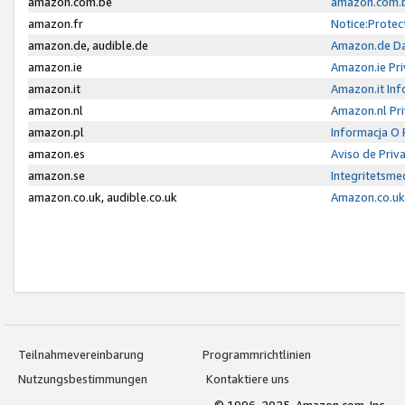
amazon.com.be
amazon.com.b
amazon.fr
Notice:Protec
amazon.de, audible.de
Amazon.de Da
amazon.ie
Amazon.ie Pri
amazon.it
Amazon.it Inf
amazon.nl
Amazon.nl Pri
amazon.pl
Informacja O
amazon.es
Aviso de Priv
amazon.se
Integritetsm
amazon.co.uk, audible.co.uk
Amazon.co.uk 
Teilnahmevereinbarung
Programmrichtlinien
Nutzungsbestimmungen
Kontaktiere uns