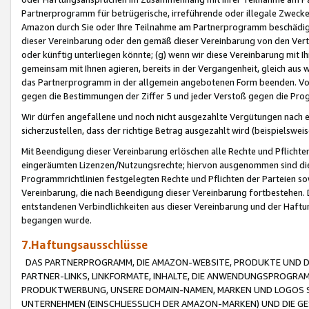
Partnerprogramm für betrügerische, irreführende oder illegale Zwecke
Amazon durch Sie oder Ihre Teilnahme am Partnerprogramm beschädig
dieser Vereinbarung oder den gemäß dieser Vereinbarung von den Vertr
oder künftig unterliegen könnte; (g) wenn wir diese Vereinbarung mit I
gemeinsam mit Ihnen agieren, bereits in der Vergangenheit, gleich aus
das Partnerprogramm in der allgemein angebotenen Form beenden. Vors
gegen die Bestimmungen der Ziffer 5 und jeder Verstoß gegen die Prog
Wir dürfen angefallene und noch nicht ausgezahlte Vergütungen nach 
sicherzustellen, dass der richtige Betrag ausgezahlt wird (beispielsw
Mit Beendigung dieser Vereinbarung erlöschen alle Rechte und Pflichte
eingeräumten Lizenzen/Nutzungsrechte; hiervon ausgenommen sind die in 
Programmrichtlinien festgelegten Rechte und Pflichten der Parteien sow
Vereinbarung, die nach Beendigung dieser Vereinbarung fortbestehen. D
entstandenen Verbindlichkeiten aus dieser Vereinbarung und der Haft
begangen wurde.
7.Haftungsausschlüsse
DAS PARTNERPROGRAMM, DIE AMAZON-WEBSITE, PRODUKTE UND DI
PARTNER-LINKS, LINKFORMATE, INHALTE, DIE ANWENDUNGSPROGR
PRODUKTWERBUNG, UNSERE DOMAIN-NAMEN, MARKEN UND LOGOS S
UNTERNEHMEN (EINSCHLIESSLICH DER AMAZON-MARKEN) UND DIE GE