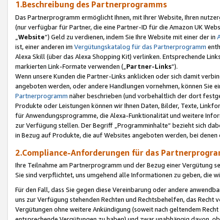
1.Beschreibung des Partnerprogramms
Das Partnerprogramm ermöglicht Ihnen, mit Ihrer Website, Ihren nutzer
(nur verfügbar für Partner, die eine Partner-ID für die Amazon UK We
„
Website
“) Geld zu verdienen, indem Sie Ihre Website mit einer der in
ist, einer anderen im
Vergütungskatalog für das Partnerprogramm
enth
Alexa Skill (über das Alexa Shopping Kit) verlinken. Entsprechende Lin
markierten Link-Formate verwenden („
Partner-Links
“).
Wenn unsere Kunden die Partner-Links anklicken oder sich damit verbi
angeboten werden, oder andere Handlungen vornehmen, können Sie eine
Partnerprogramm
näher beschrieben (und vorbehaltlich der dort festg
Produkte oder Leistungen können wir Ihnen Daten, Bilder, Texte, Linkfo
für Anwendungsprogramme, die Alexa-Funktionalität und weitere Inf
zur Verfügung stellen. Der Begriff „Programminhalte“ bezieht sich dabe
in Bezug auf Produkte, die auf Websites angeboten werden, bei denen 
2.Compliance-Anforderungen für das Partnerprog
Ihre Teilnahme am Partnerprogramm und der Bezug einer Vergütung setz
Sie sind verpflichtet, uns umgehend alle Informationen zu geben, die w
Für den Fall, dass Sie gegen diese Vereinbarung oder andere anwendba
uns zur Verfügung stehenden Rechten und Rechtsbehelfen, das Recht vo
Vergütungen ohne weitere Ankündigung (soweit nach geltendem Recht z
entsprechende Vergütungen zu haben) und zwar unabhängig davon, ob 