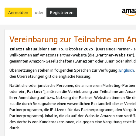
Anmelden
Registrieren
oder
Vereinbarung zur Teilnahme am 
zuletzt aktualisiert am
:
15. Oktober 2025
(Derzeitige Partner - 
Willkommen auf Amazons Partner-Website (die „
Partner-Website
“)
genannten Amazon-Gesellschaften („
Amazon
“ oder „
uns
“ oder ähnli
Übersetzungen stehen in folgenden Sprachen zur Verfügung :
Englisch
,
den Übersetzungen gilt die englische Fassung.
Natürliche oder juristische Personen, die an unserem Marketing-Partn
oder ein „
Partner
“), müssen die Vereinbarung zur Teilnahme am Ama
Ihrer Anmeldung auf bzw. Nutzung der Partner-Website stimmen Sie die
zu, die durch Bezugnahme einen wesentlichen Bestandteil dieser Verei
Partnerprogramm, die IP-Lizenz für das Partnerprogramm, den Vergütu
Partnerprogramm). Inhalte, die du auf der Website Amazon.com veröffe
des Verbots von Kundenrezensionen, die gegen eine Vergütung erstellt, 
durch.