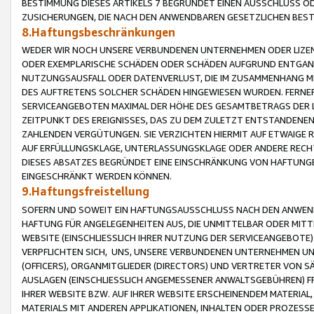
BESTIMMUNG DIESES ARTIKELS 7 BEGRÜNDET EINEN AUSSCHLUSS 
ZUSICHERUNGEN, DIE NACH DEN ANWENDBAREN GESETZLICHEN BE
8.Haftungsbeschränkungen
WEDER WIR NOCH UNSERE VERBUNDENEN UNTERNEHMEN ODER LIZEN
ODER EXEMPLARISCHE SCHÄDEN ODER SCHÄDEN AUFGRUND ENTGANG
NUTZUNGSAUSFALL ODER DATENVERLUST, DIE IM ZUSAMMENHANG MI
DES AUFTRETENS SOLCHER SCHÄDEN HINGEWIESEN WURDEN. FERN
SERVICEANGEBOTEN MAXIMAL DER HÖHE DES GESAMTBETRAGS DER 
ZEITPUNKT DES EREIGNISSES, DAS ZU DEM ZULETZT ENTSTANDENE
ZAHLENDEN VERGÜTUNGEN. SIE VERZICHTEN HIERMIT AUF ETWAIGE 
AUF ERFÜLLUNGSKLAGE, UNTERLASSUNGSKLAGE ODER ANDERE RECHT
DIESES ABSATZES BEGRÜNDET EINE EINSCHRÄNKUNG VON HAFTUNG
EINGESCHRÄNKT WERDEN KÖNNEN.
9.Haftungsfreistellung
SOFERN UND SOWEIT EIN HAFTUNGSAUSSCHLUSS NACH DEN ANWENDB
HAFTUNG FÜR ANGELEGENHEITEN AUS, DIE UNMITTELBAR ODER MITT
WEBSITE (EINSCHLIESSLICH IHRER NUTZUNG DER SERVICEANGEBOTE)
VERPFLICHTEN SICH, UNS, UNSERE VERBUNDENEN UNTERNEHMEN UN
(OFFICERS), ORGANMITGLIEDER (DIRECTORS) UND VERTRETER VON 
AUSLAGEN (EINSCHLIESSLICH ANGEMESSENER ANWALTSGEBÜHREN) FR
IHRER WEBSITE BZW. AUF IHRER WEBSITE ERSCHEINENDEM MATERIAL
MATERIALS MIT ANDEREN APPLIKATIONEN, INHALTEN ODER PROZESSE