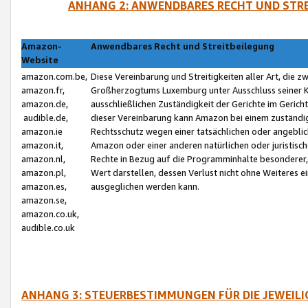
ANHANG 2: ANWENDBARES RECHT UND STRE
Amazon-
Anwendbares Recht und Streitbeilegung
Website
amazon.com.be,
Diese Vereinbarung und Streitigkeiten aller Art, die 
amazon.fr,
Großherzogtums Luxemburg unter Ausschluss seiner Kol
amazon.de,
ausschließlichen Zuständigkeit der Gerichte im Geri
audible.de,
dieser Vereinbarung kann Amazon bei einem zuständig
amazon.ie
Rechtsschutz wegen einer tatsächlichen oder angebli
amazon.it,
Amazon oder einer anderen natürlichen oder juristisc
amazon.nl,
Rechte in Bezug auf die Programminhalte besonderer,
amazon.pl,
Wert darstellen, dessen Verlust nicht ohne Weiteres e
amazon.es,
ausgeglichen werden kann.
amazon.se,
amazon.co.uk,
audible.co.uk
ANHANG 3: STEUERBESTIMMUNGEN FÜR DIE JEWEIL