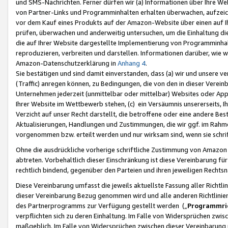
und SMS-Nachrichten. Ferner dürfen wir (a) Informationen über Ihre We
von Partner-Links und Programminhalten erhalten überwachen, aufzei
vor dem Kauf eines Produkts auf der Amazon-Website über einen auf Ih
prüfen, überwachen und anderweitig untersuchen, um die Einhaltung dies
die auf Ihrer Website dargestellte Implementierung von Programminhalt
reproduzieren, verbreiten und darstellen. Informationen darüber, wie w
Amazon-Datenschutzerklärung in
Anhang 4
.
Sie bestätigen und sind damit einverstanden, dass (a) wir und unsere 
(Traffic) anregen können, zu Bedingungen, die von den in dieser Vere
Unternehmen jederzeit (unmittelbar oder mittelbar) Websites oder Appl
Ihrer Website im Wettbewerb stehen, (c) ein Versäumnis unsererseits, I
Verzicht auf unser Recht darstellt, die betroffene oder eine andere B
Aktualisierungen, Handlungen und Zustimmungen, die wir ggf. im Rahme
vorgenommen bzw. erteilt werden und nur wirksam sind, wenn sie schri
Ohne die ausdrückliche vorherige schriftliche Zustimmung von Amazon
abtreten. Vorbehaltlich dieser Einschränkung ist diese Vereinbarung f
rechtlich bindend, gegenüber den Parteien und ihren jeweiligen Rech
Diese Vereinbarung umfasst die jeweils aktuellste Fassung aller Richtli
dieser Vereinbarung Bezug genommen wird und alle anderen Richtlinie
des Partnerprogramms zur Verfügung gestellt werden („
Programmric
verpflichten sich zu deren Einhaltung. Im Falle von Widersprüchen zwi
maßgeblich. Im Falle von Widersprüchen zwischen dieser Vereinbarun