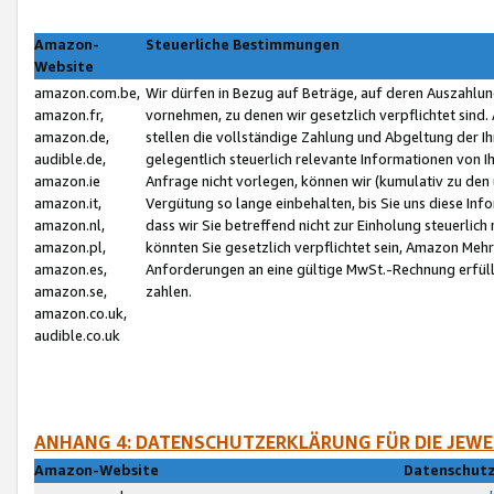
Amazon-
Steuerliche Bestimmungen
Website
amazon.com.be,
Wir dürfen in Bezug auf Beträge, auf deren Auszahlun
amazon.fr,
vornehmen, zu denen wir gesetzlich verpflichtet sind
amazon.de,
stellen die vollständige Zahlung und Abgeltung der 
audible.de,
gelegentlich steuerlich relevante Informationen von I
amazon.ie
Anfrage nicht vorlegen, können wir (kumulativ zu de
amazon.it,
Vergütung so lange einbehalten, bis Sie uns diese Inf
amazon.nl,
dass wir Sie betreffend nicht zur Einholung steuerlich 
amazon.pl,
könnten Sie gesetzlich verpflichtet sein, Amazon Meh
amazon.es,
Anforderungen an eine gültige MwSt.-Rechnung erfüllt
amazon.se,
zahlen.
amazon.co.uk,
audible.co.uk
ANHANG 4: DATENSCHUTZERKLÄRUNG FÜR DIE JEWE
Amazon-Website
Datenschutz