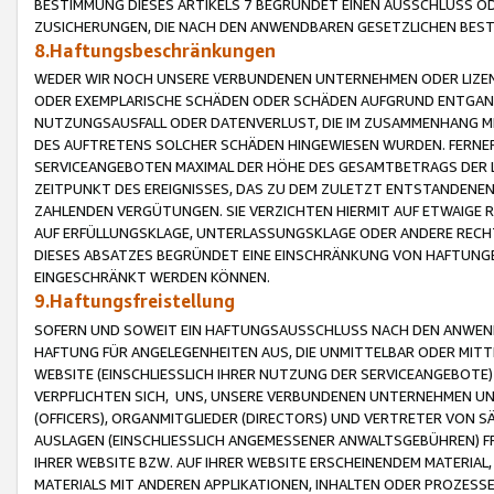
BESTIMMUNG DIESES ARTIKELS 7 BEGRÜNDET EINEN AUSSCHLUSS 
ZUSICHERUNGEN, DIE NACH DEN ANWENDBAREN GESETZLICHEN BE
8.Haftungsbeschränkungen
WEDER WIR NOCH UNSERE VERBUNDENEN UNTERNEHMEN ODER LIZEN
ODER EXEMPLARISCHE SCHÄDEN ODER SCHÄDEN AUFGRUND ENTGANG
NUTZUNGSAUSFALL ODER DATENVERLUST, DIE IM ZUSAMMENHANG MI
DES AUFTRETENS SOLCHER SCHÄDEN HINGEWIESEN WURDEN. FERN
SERVICEANGEBOTEN MAXIMAL DER HÖHE DES GESAMTBETRAGS DER 
ZEITPUNKT DES EREIGNISSES, DAS ZU DEM ZULETZT ENTSTANDENE
ZAHLENDEN VERGÜTUNGEN. SIE VERZICHTEN HIERMIT AUF ETWAIGE 
AUF ERFÜLLUNGSKLAGE, UNTERLASSUNGSKLAGE ODER ANDERE RECHT
DIESES ABSATZES BEGRÜNDET EINE EINSCHRÄNKUNG VON HAFTUNG
EINGESCHRÄNKT WERDEN KÖNNEN.
9.Haftungsfreistellung
SOFERN UND SOWEIT EIN HAFTUNGSAUSSCHLUSS NACH DEN ANWENDB
HAFTUNG FÜR ANGELEGENHEITEN AUS, DIE UNMITTELBAR ODER MITT
WEBSITE (EINSCHLIESSLICH IHRER NUTZUNG DER SERVICEANGEBOTE)
VERPFLICHTEN SICH, UNS, UNSERE VERBUNDENEN UNTERNEHMEN UN
(OFFICERS), ORGANMITGLIEDER (DIRECTORS) UND VERTRETER VON 
AUSLAGEN (EINSCHLIESSLICH ANGEMESSENER ANWALTSGEBÜHREN) FR
IHRER WEBSITE BZW. AUF IHRER WEBSITE ERSCHEINENDEM MATERIAL
MATERIALS MIT ANDEREN APPLIKATIONEN, INHALTEN ODER PROZESSE