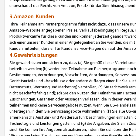
unbeschadet des Rechts von Amazon, Ersatz für darüber hinausgehen
3.Amazon-Kunden
Ihre Teilnahme am Partnerprogramm führt nicht dazu, dass unsere Kun
Amazon-Website angegebenen Preise, Verkaufsbedingungen, Regeln, Ri
Produktverkäufe für diese Kunden und können jederzeit geändert werde
sich einer unserer Kunden in einer Angelegenheit an Sie wenden, die 
Kunden mitteilen, dass er für Kundenservice-Fragen den auf der Ama
4.Gewährleistungen
Sie gewährleisten und sichern zu, dass (a) Sie gemäß dieser Vereinba
betreiben werden; (b) weder Ihre Teilnahme am Partnerprogramm noch d
Bestimmungen, Verordnungen, Vorschriften, Anordnungen, Konzessionen,
Gerichtsurteile und -beschlüsse oder andere Auflagen einer für Sie zu
Datenschutz, Werbung und Marketing) verstoßen; (c) Sie rechtswirksam 
nicht geschäftsfähig sind); (d) Sie den Nutzen der Teilnahme am Partne
Zusicherungen, Garantien oder Aussagen verlassen, die in dieser Verein
teilnehmen und keine Serviceangebote nutzen, wenn Sie US-Handelssa
unterliegen, in dem Sie Serviceangebote wahrnehmen; (f) Sie alle US
amerikanische Ausfuhr- und Wiederausfuhrbeschränkungen einhalten, 
Technologie und Leistungen gelten, und (g) die Angaben, die Sie im 
sind. Sie können Ihre Angaben aktualisieren, indem Sie sich über die 
Wir machen keine Zusicherungen und übernehmen keine Gewährleistun