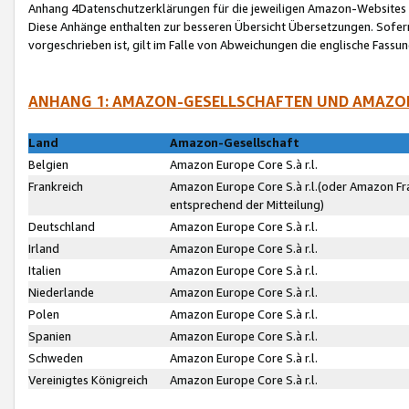
Anhang 4Datenschutzerklärungen für die jeweiligen Amazon-Websites
Diese Anhänge enthalten zur besseren Übersicht Übersetzungen. Sofe
vorgeschrieben ist, gilt im Falle von Abweichungen die englische Fass
ANHANG 1: AMAZON-GESELLSCHAFTEN UND AMAZO
Land
Amazon-Gesellschaft
Belgien
Amazon Europe Core S.à r.l.
Frankreich
Amazon Europe Core S.à r.l.(oder Amazon Fr
entsprechend der Mitteilung)
Deutschland
Amazon Europe Core S.à r.l.
Irland
Amazon Europe Core S.à r.l.
Italien
Amazon Europe Core S.à r.l.
Niederlande
Amazon Europe Core S.à r.l.
Polen
Amazon Europe Core S.à r.l.
Spanien
Amazon Europe Core S.à r.l.
Schweden
Amazon Europe Core S.à r.l.
Vereinigtes Königreich
Amazon Europe Core S.à r.l.