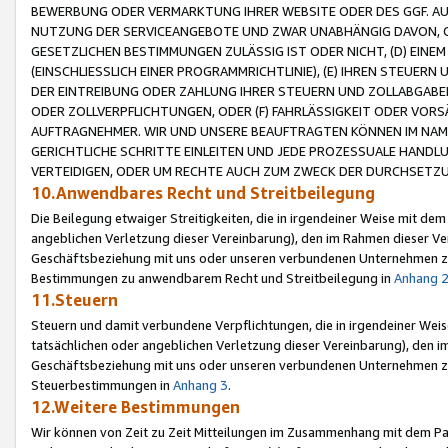
BEWERBUNG ODER VERMARKTUNG IHRER WEBSITE ODER DES GGF. AUF 
NUTZUNG DER SERVICEANGEBOTE UND ZWAR UNABHÄNGIG DAVON, O
GESETZLICHEN BESTIMMUNGEN ZULÄSSIG IST ODER NICHT, (D) EINE
(EINSCHLIESSLICH EINER PROGRAMMRICHTLINIE), (E) IHREN STEUER
DER EINTREIBUNG ODER ZAHLUNG IHRER STEUERN UND ZOLLABGAB
ODER ZOLLVERPFLICHTUNGEN, ODER (F) FAHRLÄSSIGKEIT ODER VORS
AUFTRAGNEHMER. WIR UND UNSERE BEAUFTRAGTEN KÖNNEN IM NAME
GERICHTLICHE SCHRITTE EINLEITEN UND JEDE PROZESSUALE HAND
VERTEIDIGEN, ODER UM RECHTE AUCH ZUM ZWECK DER DURCHSETZU
10.Anwendbares Recht und Streitbeilegung
Die Beilegung etwaiger Streitigkeiten, die in irgendeiner Weise mit de
angeblichen Verletzung dieser Vereinbarung), den im Rahmen dieser Ve
Geschäftsbeziehung mit uns oder unseren verbundenen Unternehmen zu
Bestimmungen zu anwendbarem Recht und Streitbeilegung in
Anhang 
11.Steuern
Steuern und damit verbundene Verpflichtungen, die in irgendeiner Wei
tatsächlichen oder angeblichen Verletzung dieser Vereinbarung), den 
Geschäftsbeziehung mit uns oder unseren verbundenen Unternehmen z
Steuerbestimmungen in
Anhang 3
.
12.Weitere Bestimmungen
Wir können von Zeit zu Zeit Mitteilungen im Zusammenhang mit dem Par