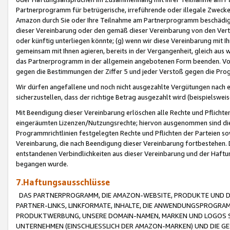
Partnerprogramm für betrügerische, irreführende oder illegale Zwecke
Amazon durch Sie oder Ihre Teilnahme am Partnerprogramm beschädig
dieser Vereinbarung oder den gemäß dieser Vereinbarung von den Vertr
oder künftig unterliegen könnte; (g) wenn wir diese Vereinbarung mit I
gemeinsam mit Ihnen agieren, bereits in der Vergangenheit, gleich aus
das Partnerprogramm in der allgemein angebotenen Form beenden. Vors
gegen die Bestimmungen der Ziffer 5 und jeder Verstoß gegen die Prog
Wir dürfen angefallene und noch nicht ausgezahlte Vergütungen nach 
sicherzustellen, dass der richtige Betrag ausgezahlt wird (beispielsw
Mit Beendigung dieser Vereinbarung erlöschen alle Rechte und Pflichte
eingeräumten Lizenzen/Nutzungsrechte; hiervon ausgenommen sind die in 
Programmrichtlinien festgelegten Rechte und Pflichten der Parteien sow
Vereinbarung, die nach Beendigung dieser Vereinbarung fortbestehen. D
entstandenen Verbindlichkeiten aus dieser Vereinbarung und der Haft
begangen wurde.
7.Haftungsausschlüsse
DAS PARTNERPROGRAMM, DIE AMAZON-WEBSITE, PRODUKTE UND DI
PARTNER-LINKS, LINKFORMATE, INHALTE, DIE ANWENDUNGSPROGR
PRODUKTWERBUNG, UNSERE DOMAIN-NAMEN, MARKEN UND LOGOS S
UNTERNEHMEN (EINSCHLIESSLICH DER AMAZON-MARKEN) UND DIE GE