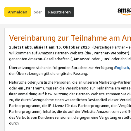
Anmelden
Registrieren
oder
Vereinbarung zur Teilnahme am 
zuletzt aktualisiert am
:
15. Oktober 2025
(Derzeitige Partner - 
Willkommen auf Amazons Partner-Website (die „
Partner-Website
“)
genannten Amazon-Gesellschaften („
Amazon
“ oder „
uns
“ oder ähnli
Übersetzungen stehen in folgenden Sprachen zur Verfügung :
Englisch
,
den Übersetzungen gilt die englische Fassung.
Natürliche oder juristische Personen, die an unserem Marketing-Partn
oder ein „
Partner
“), müssen die Vereinbarung zur Teilnahme am Ama
Ihrer Anmeldung auf bzw. Nutzung der Partner-Website stimmen Sie die
zu, die durch Bezugnahme einen wesentlichen Bestandteil dieser Verei
Partnerprogramm, die IP-Lizenz für das Partnerprogramm, den Vergütu
Partnerprogramm). Inhalte, die du auf der Website Amazon.com veröffe
des Verbots von Kundenrezensionen, die gegen eine Vergütung erstellt, 
durch.