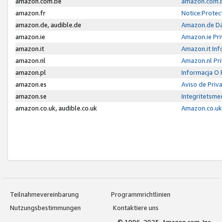
amazon.com.be
amazon.com.b
amazon.fr
Notice:Protec
amazon.de, audible.de
Amazon.de Da
amazon.ie
Amazon.ie Pri
amazon.it
Amazon.it Inf
amazon.nl
Amazon.nl Pri
amazon.pl
Informacja O
amazon.es
Aviso de Priv
amazon.se
Integritetsm
amazon.co.uk, audible.co.uk
Amazon.co.uk 
Teilnahmevereinbarung
Programmrichtlinien
Nutzungsbestimmungen
Kontaktiere uns