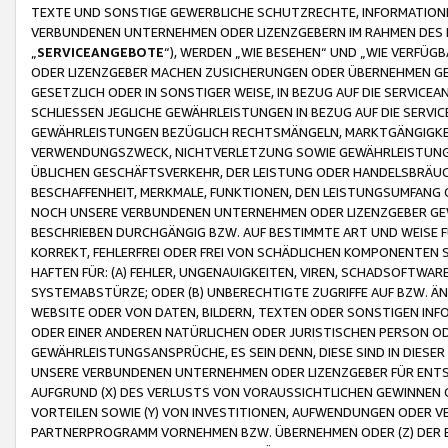
TEXTE UND SONSTIGE GEWERBLICHE SCHUTZRECHTE, INFORMATIONE
VERBUNDENEN UNTERNEHMEN ODER LIZENZGEBERN IM RAHMEN DES
„
SERVICEANGEBOTE
“), WERDEN „WIE BESEHEN“ UND „WIE VERFÜ
ODER LIZENZGEBER MACHEN ZUSICHERUNGEN ODER ÜBERNEHMEN GEW
GESETZLICH ODER IN SONSTIGER WEISE, IN BEZUG AUF DIE SERVI
SCHLIESSEN JEGLICHE GEWÄHRLEISTUNGEN IN BEZUG AUF DIE SERVI
GEWÄHRLEISTUNGEN BEZÜGLICH RECHTSMÄNGELN, MARKTGÄNGIGKEIT
VERWENDUNGSZWECK, NICHTVERLETZUNG SOWIE GEWÄHRLEISTUNGEN 
ÜBLICHEN GESCHÄFTSVERKEHR, DER LEISTUNG ODER HANDELSBRÄUCH
BESCHAFFENHEIT, MERKMALE, FUNKTIONEN, DEN LEISTUNGSUMFANG 
NOCH UNSERE VERBUNDENEN UNTERNEHMEN ODER LIZENZGEBER GEWÄ
BESCHRIEBEN DURCHGÄNGIG BZW. AUF BESTIMMTE ART UND WEISE
KORREKT, FEHLERFREI ODER FREI VON SCHÄDLICHEN KOMPONENTEN
HAFTEN FÜR: (A) FEHLER, UNGENAUIGKEITEN, VIREN, SCHADSOFTW
SYSTEMABSTÜRZE; ODER (B) UNBERECHTIGTE ZUGRIFFE AUF BZW. 
WEBSITE ODER VON DATEN, BILDERN, TEXTEN ODER SONSTIGEN INF
ODER EINER ANDEREN NATÜRLICHEN ODER JURISTISCHEN PERSON OD
GEWÄHRLEISTUNGSANSPRÜCHE, ES SEIN DENN, DIESE SIND IN DIES
UNSERE VERBUNDENEN UNTERNEHMEN ODER LIZENZGEBER FÜR EN
AUFGRUND (X) DES VERLUSTS VON VORAUSSICHTLICHEN GEWINNEN
VORTEILEN SOWIE (Y) VON INVESTITIONEN, AUFWENDUNGEN ODER VE
PARTNERPROGRAMM VORNEHMEN BZW. ÜBERNEHMEN ODER (Z) DER 