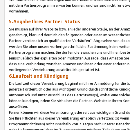
mit dem Partnerprogramm erwarten können, und wir sind nicht für etwa
vornehmen.
5.Angabe Ihres Partner-Status
Sie müssen auf Ihrer Website bzw. an jeder anderen Stelle, an der Am
genehmigt, klar und deutlich den folgenden oder einen im Wesentlichen
Partner verdiene ich an qualifizierten Verkäufen“. Abgesehen von die
werden Sie ohne unsere vorherige schriftliche Zustimmung keine weite
Partnerprogramm machen. Sie dürfen die zwischen uns und Ihnen best
(einschließlich der expliziten oder impliziten Aussage, dass Amazon Si
dass eine Verbindung zwischen Amazon und Ihnen oder einer anderen natü
vorliegenden Vereinbarung ausdrücklich gestattet ist.
6.Laufzeit und Kündigung
Die Laufzeit dieser Vereinbarung beginnt mit Ihrer Anmeldung für die 
jederzeit ordentlich oder aus wichtigem Grund durch schriftliche Kündi
automatisch und unter Ausschluss des Gerichtswegs), wobei eine solch
können kündigen, indem Sie sich über die Partner-Website in Ihrem Ko
auswählen.
Ferner können wir diese Vereinbarung jederzeit aus wichtigem Grund dur
Sie Ihre Pflichten aus dieser Vereinbarung erheblich verletzen; (b) wen
Programmrichtlinien) nicht innerhalb von 7 Tagen nach unserer Benachr
oder Haftungsansprüchen im Zusammenhang mit Ihrer Teilnahme am Pa