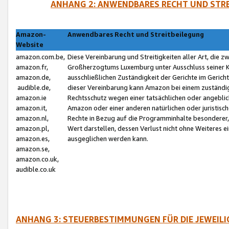
ANHANG 2: ANWENDBARES RECHT UND STRE
Amazon-
Anwendbares Recht und Streitbeilegung
Website
amazon.com.be,
Diese Vereinbarung und Streitigkeiten aller Art, die 
amazon.fr,
Großherzogtums Luxemburg unter Ausschluss seiner Kol
amazon.de,
ausschließlichen Zuständigkeit der Gerichte im Geri
audible.de,
dieser Vereinbarung kann Amazon bei einem zuständig
amazon.ie
Rechtsschutz wegen einer tatsächlichen oder angebli
amazon.it,
Amazon oder einer anderen natürlichen oder juristisc
amazon.nl,
Rechte in Bezug auf die Programminhalte besonderer,
amazon.pl,
Wert darstellen, dessen Verlust nicht ohne Weiteres e
amazon.es,
ausgeglichen werden kann.
amazon.se,
amazon.co.uk,
audible.co.uk
ANHANG 3: STEUERBESTIMMUNGEN FÜR DIE JEWEIL