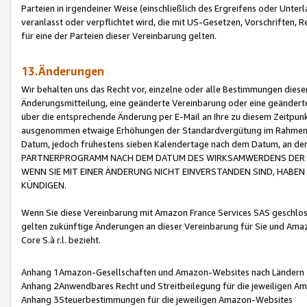
Parteien in irgendeiner Weise (einschließlich des Ergreifens oder Unt
veranlasst oder verpflichtet wird, die mit US-Gesetzen, Vorschriften,
für eine der Parteien dieser Vereinbarung gelten.
13.Änderungen
Wir behalten uns das Recht vor, einzelne oder alle Bestimmungen diese
Änderungsmitteilung, eine geänderte Vereinbarung oder eine geänderte 
über die entsprechende Änderung per E-Mail an Ihre zu diesem Zeitpun
ausgenommen etwaige Erhöhungen der Standardvergütung im Rahmen
Datum, jedoch frühestens sieben Kalendertage nach dem Datum, an de
PARTNERPROGRAMM NACH DEM DATUM DES WIRKSAMWERDENS DER Ä
WENN SIE MIT EINER ÄNDERUNG NICHT EINVERSTANDEN SIND, HABEN S
KÜNDIGEN.
Wenn Sie diese Vereinbarung mit Amazon France Services SAS geschlo
gelten zukünftige Änderungen an dieser Vereinbarung für Sie und Ama
Core S.à r.l. bezieht.
Anhang 1Amazon-Gesellschaften und Amazon-Websites nach Ländern
Anhang 2Anwendbares Recht und Streitbeilegung für die jeweiligen 
Anhang 3Steuerbestimmungen für die jeweiligen Amazon-Websites