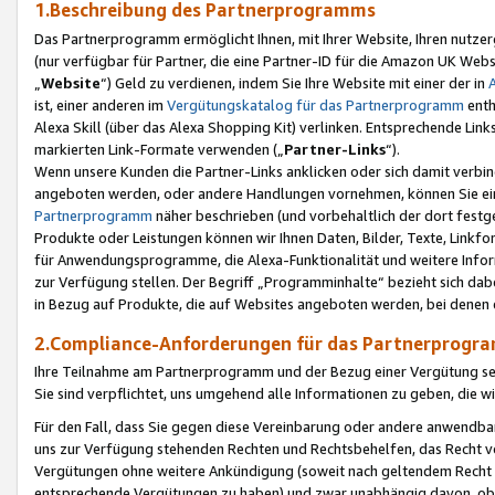
1.Beschreibung des Partnerprogramms
Das Partnerprogramm ermöglicht Ihnen, mit Ihrer Website, Ihren nutzer
(nur verfügbar für Partner, die eine Partner-ID für die Amazon UK We
„
Website
“) Geld zu verdienen, indem Sie Ihre Website mit einer der in
ist, einer anderen im
Vergütungskatalog für das Partnerprogramm
enth
Alexa Skill (über das Alexa Shopping Kit) verlinken. Entsprechende Lin
markierten Link-Formate verwenden („
Partner-Links
“).
Wenn unsere Kunden die Partner-Links anklicken oder sich damit verbi
angeboten werden, oder andere Handlungen vornehmen, können Sie eine
Partnerprogramm
näher beschrieben (und vorbehaltlich der dort festg
Produkte oder Leistungen können wir Ihnen Daten, Bilder, Texte, Linkfo
für Anwendungsprogramme, die Alexa-Funktionalität und weitere Inf
zur Verfügung stellen. Der Begriff „Programminhalte“ bezieht sich dabe
in Bezug auf Produkte, die auf Websites angeboten werden, bei denen 
2.Compliance-Anforderungen für das Partnerprog
Ihre Teilnahme am Partnerprogramm und der Bezug einer Vergütung setz
Sie sind verpflichtet, uns umgehend alle Informationen zu geben, die w
Für den Fall, dass Sie gegen diese Vereinbarung oder andere anwendba
uns zur Verfügung stehenden Rechten und Rechtsbehelfen, das Recht vo
Vergütungen ohne weitere Ankündigung (soweit nach geltendem Recht z
entsprechende Vergütungen zu haben) und zwar unabhängig davon, ob 