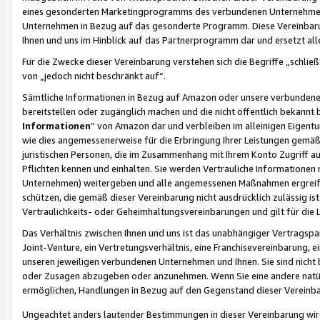
eines gesonderten Marketingprogramms des verbundenen Unternehmens
Unternehmen in Bezug auf das gesonderte Programm. Diese Vereinbarung
Ihnen und uns im Hinblick auf das Partnerprogramm dar und ersetzt al
Für die Zwecke dieser Vereinbarung verstehen sich die Begriffe „schließ
von „jedoch nicht beschränkt auf“.
Sämtliche Informationen in Bezug auf Amazon oder unsere verbunde
bereitstellen oder zugänglich machen und die nicht öffentlich bekannt bz
Informationen
“ von Amazon dar und verbleiben im alleinigen Eigent
wie dies angemessenerweise für die Erbringung Ihrer Leistungen gemäß d
juristischen Personen, die im Zusammenhang mit Ihrem Konto Zugriff au
Pflichten kennen und einhalten. Sie werden Vertrauliche Informationen 
Unternehmen) weitergeben und alle angemessenen Maßnahmen ergreifen
schützen, die gemäß dieser Vereinbarung nicht ausdrücklich zulässig is
Vertraulichkeits- oder Geheimhaltungsvereinbarungen und gilt für die
Das Verhältnis zwischen Ihnen und uns ist das unabhängiger Vertragspa
Joint-Venture, ein Vertretungsverhältnis, eine Franchisevereinbarung, 
unseren jeweiligen verbundenen Unternehmen und Ihnen. Sie sind ni
oder Zusagen abzugeben oder anzunehmen. Wenn Sie eine andere natürli
ermöglichen, Handlungen in Bezug auf den Gegenstand dieser Vereinbar
Ungeachtet anders lautender Bestimmungen in dieser Vereinbarung wird