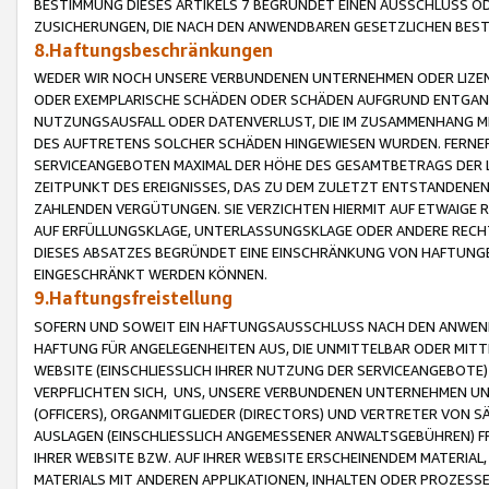
BESTIMMUNG DIESES ARTIKELS 7 BEGRÜNDET EINEN AUSSCHLUSS 
ZUSICHERUNGEN, DIE NACH DEN ANWENDBAREN GESETZLICHEN BE
8.Haftungsbeschränkungen
WEDER WIR NOCH UNSERE VERBUNDENEN UNTERNEHMEN ODER LIZEN
ODER EXEMPLARISCHE SCHÄDEN ODER SCHÄDEN AUFGRUND ENTGANG
NUTZUNGSAUSFALL ODER DATENVERLUST, DIE IM ZUSAMMENHANG MI
DES AUFTRETENS SOLCHER SCHÄDEN HINGEWIESEN WURDEN. FERN
SERVICEANGEBOTEN MAXIMAL DER HÖHE DES GESAMTBETRAGS DER 
ZEITPUNKT DES EREIGNISSES, DAS ZU DEM ZULETZT ENTSTANDENE
ZAHLENDEN VERGÜTUNGEN. SIE VERZICHTEN HIERMIT AUF ETWAIGE 
AUF ERFÜLLUNGSKLAGE, UNTERLASSUNGSKLAGE ODER ANDERE RECHT
DIESES ABSATZES BEGRÜNDET EINE EINSCHRÄNKUNG VON HAFTUNG
EINGESCHRÄNKT WERDEN KÖNNEN.
9.Haftungsfreistellung
SOFERN UND SOWEIT EIN HAFTUNGSAUSSCHLUSS NACH DEN ANWENDB
HAFTUNG FÜR ANGELEGENHEITEN AUS, DIE UNMITTELBAR ODER MITT
WEBSITE (EINSCHLIESSLICH IHRER NUTZUNG DER SERVICEANGEBOTE)
VERPFLICHTEN SICH, UNS, UNSERE VERBUNDENEN UNTERNEHMEN UN
(OFFICERS), ORGANMITGLIEDER (DIRECTORS) UND VERTRETER VON 
AUSLAGEN (EINSCHLIESSLICH ANGEMESSENER ANWALTSGEBÜHREN) FR
IHRER WEBSITE BZW. AUF IHRER WEBSITE ERSCHEINENDEM MATERIAL
MATERIALS MIT ANDEREN APPLIKATIONEN, INHALTEN ODER PROZESSE