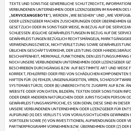
TEXTE UND SONSTIGE GEWERBLICHE SCHUTZRECHTE, INFORMATIONE
VERBUNDENEN UNTERNEHMEN ODER LIZENZGEBERN IM RAHMEN DES
„
SERVICEANGEBOTE
“), WERDEN „WIE BESEHEN“ UND „WIE VERFÜ
ODER LIZENZGEBER MACHEN ZUSICHERUNGEN ODER ÜBERNEHMEN GEW
GESETZLICH ODER IN SONSTIGER WEISE, IN BEZUG AUF DIE SERVI
SCHLIESSEN JEGLICHE GEWÄHRLEISTUNGEN IN BEZUG AUF DIE SERVI
GEWÄHRLEISTUNGEN BEZÜGLICH RECHTSMÄNGELN, MARKTGÄNGIGKEIT
VERWENDUNGSZWECK, NICHTVERLETZUNG SOWIE GEWÄHRLEISTUNGEN 
ÜBLICHEN GESCHÄFTSVERKEHR, DER LEISTUNG ODER HANDELSBRÄUCH
BESCHAFFENHEIT, MERKMALE, FUNKTIONEN, DEN LEISTUNGSUMFANG 
NOCH UNSERE VERBUNDENEN UNTERNEHMEN ODER LIZENZGEBER GEWÄ
BESCHRIEBEN DURCHGÄNGIG BZW. AUF BESTIMMTE ART UND WEISE
KORREKT, FEHLERFREI ODER FREI VON SCHÄDLICHEN KOMPONENTEN
HAFTEN FÜR: (A) FEHLER, UNGENAUIGKEITEN, VIREN, SCHADSOFTW
SYSTEMABSTÜRZE; ODER (B) UNBERECHTIGTE ZUGRIFFE AUF BZW. 
WEBSITE ODER VON DATEN, BILDERN, TEXTEN ODER SONSTIGEN INF
ODER EINER ANDEREN NATÜRLICHEN ODER JURISTISCHEN PERSON OD
GEWÄHRLEISTUNGSANSPRÜCHE, ES SEIN DENN, DIESE SIND IN DIES
UNSERE VERBUNDENEN UNTERNEHMEN ODER LIZENZGEBER FÜR EN
AUFGRUND (X) DES VERLUSTS VON VORAUSSICHTLICHEN GEWINNEN
VORTEILEN SOWIE (Y) VON INVESTITIONEN, AUFWENDUNGEN ODER VE
PARTNERPROGRAMM VORNEHMEN BZW. ÜBERNEHMEN ODER (Z) DER 