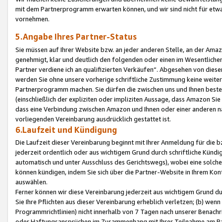
mit dem Partnerprogramm erwarten können, und wir sind nicht für etwa
vornehmen.
5.Angabe Ihres Partner-Status
Sie müssen auf Ihrer Website bzw. an jeder anderen Stelle, an der Am
genehmigt, klar und deutlich den folgenden oder einen im Wesentlichen
Partner verdiene ich an qualifizierten Verkäufen“. Abgesehen von die
werden Sie ohne unsere vorherige schriftliche Zustimmung keine weite
Partnerprogramm machen. Sie dürfen die zwischen uns und Ihnen best
(einschließlich der expliziten oder impliziten Aussage, dass Amazon Si
dass eine Verbindung zwischen Amazon und Ihnen oder einer anderen natü
vorliegenden Vereinbarung ausdrücklich gestattet ist.
6.Laufzeit und Kündigung
Die Laufzeit dieser Vereinbarung beginnt mit Ihrer Anmeldung für die 
jederzeit ordentlich oder aus wichtigem Grund durch schriftliche Kündi
automatisch und unter Ausschluss des Gerichtswegs), wobei eine solch
können kündigen, indem Sie sich über die Partner-Website in Ihrem Ko
auswählen.
Ferner können wir diese Vereinbarung jederzeit aus wichtigem Grund dur
Sie Ihre Pflichten aus dieser Vereinbarung erheblich verletzen; (b) wen
Programmrichtlinien) nicht innerhalb von 7 Tagen nach unserer Benachr
oder Haftungsansprüchen im Zusammenhang mit Ihrer Teilnahme am Pa