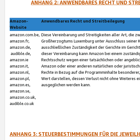
ANHANG 2: ANWENDBARES RECHT UND STRE
Amazon-
Anwendbares Recht und Streitbeilegung
Website
amazon.com.be,
Diese Vereinbarung und Streitigkeiten aller Art, die 
amazon.fr,
Großherzogtums Luxemburg unter Ausschluss seiner Kol
amazon.de,
ausschließlichen Zuständigkeit der Gerichte im Geri
audible.de,
dieser Vereinbarung kann Amazon bei einem zuständig
amazon.ie
Rechtsschutz wegen einer tatsächlichen oder angebli
amazon.it,
Amazon oder einer anderen natürlichen oder juristisc
amazon.nl,
Rechte in Bezug auf die Programminhalte besonderer,
amazon.pl,
Wert darstellen, dessen Verlust nicht ohne Weiteres e
amazon.es,
ausgeglichen werden kann.
amazon.se,
amazon.co.uk,
audible.co.uk
ANHANG 3: STEUERBESTIMMUNGEN FÜR DIE JEWEIL