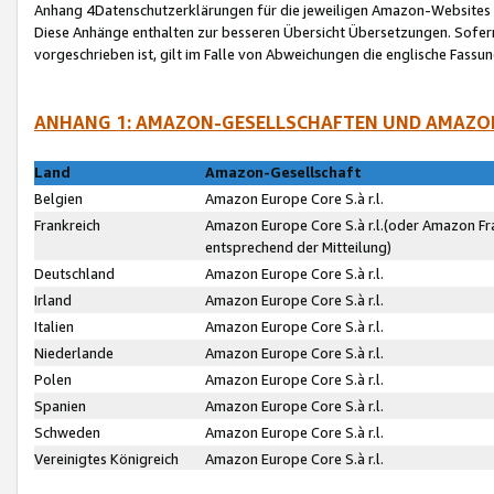
Anhang 4Datenschutzerklärungen für die jeweiligen Amazon-Websites
Diese Anhänge enthalten zur besseren Übersicht Übersetzungen. Sofe
vorgeschrieben ist, gilt im Falle von Abweichungen die englische Fass
ANHANG 1: AMAZON-GESELLSCHAFTEN UND AMAZO
Land
Amazon-Gesellschaft
Belgien
Amazon Europe Core S.à r.l.
Frankreich
Amazon Europe Core S.à r.l.(oder Amazon Fr
entsprechend der Mitteilung)
Deutschland
Amazon Europe Core S.à r.l.
Irland
Amazon Europe Core S.à r.l.
Italien
Amazon Europe Core S.à r.l.
Niederlande
Amazon Europe Core S.à r.l.
Polen
Amazon Europe Core S.à r.l.
Spanien
Amazon Europe Core S.à r.l.
Schweden
Amazon Europe Core S.à r.l.
Vereinigtes Königreich
Amazon Europe Core S.à r.l.