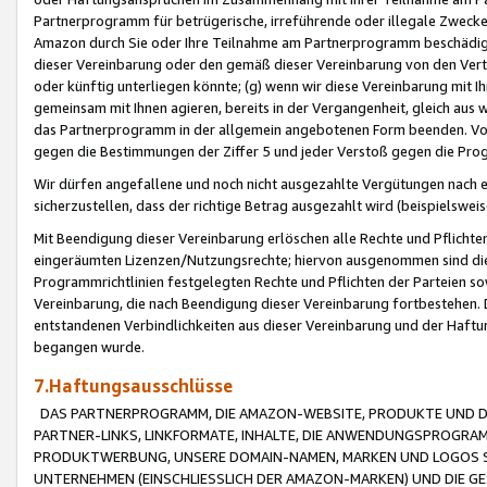
Partnerprogramm für betrügerische, irreführende oder illegale Zwecke
Amazon durch Sie oder Ihre Teilnahme am Partnerprogramm beschädig
dieser Vereinbarung oder den gemäß dieser Vereinbarung von den Vertr
oder künftig unterliegen könnte; (g) wenn wir diese Vereinbarung mit I
gemeinsam mit Ihnen agieren, bereits in der Vergangenheit, gleich aus
das Partnerprogramm in der allgemein angebotenen Form beenden. Vors
gegen die Bestimmungen der Ziffer 5 und jeder Verstoß gegen die Prog
Wir dürfen angefallene und noch nicht ausgezahlte Vergütungen nach 
sicherzustellen, dass der richtige Betrag ausgezahlt wird (beispielsw
Mit Beendigung dieser Vereinbarung erlöschen alle Rechte und Pflichte
eingeräumten Lizenzen/Nutzungsrechte; hiervon ausgenommen sind die in 
Programmrichtlinien festgelegten Rechte und Pflichten der Parteien sow
Vereinbarung, die nach Beendigung dieser Vereinbarung fortbestehen. D
entstandenen Verbindlichkeiten aus dieser Vereinbarung und der Haft
begangen wurde.
7.Haftungsausschlüsse
DAS PARTNERPROGRAMM, DIE AMAZON-WEBSITE, PRODUKTE UND DI
PARTNER-LINKS, LINKFORMATE, INHALTE, DIE ANWENDUNGSPROGR
PRODUKTWERBUNG, UNSERE DOMAIN-NAMEN, MARKEN UND LOGOS S
UNTERNEHMEN (EINSCHLIESSLICH DER AMAZON-MARKEN) UND DIE GE