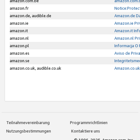
amazon.com.be
amazon.com.b
amazon.fr
Notice:Protec
amazon.de, audible.de
Amazon.de Da
amazon.ie
Amazon.ie Pri
amazon.it
Amazon.it Inf
amazon.nl
Amazon.nl Pri
amazon.pl
Informacja O
amazon.es
Aviso de Priv
amazon.se
Integritetsm
amazon.co.uk, audible.co.uk
Amazon.co.uk 
Teilnahmevereinbarung
Programmrichtlinien
Nutzungsbestimmungen
Kontaktiere uns