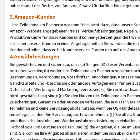
unbeschadet des Rechts von Amazon, Ersatz für darüber hinausgehen
3.Amazon-Kunden
Ihre Teilnahme am Partnerprogramm führt nicht dazu, dass unsere Kun
Amazon-Website angegebenen Preise, Verkaufsbedingungen, Regeln, Ri
Produktverkäufe für diese Kunden und können jederzeit geändert werde
sich einer unserer Kunden in einer Angelegenheit an Sie wenden, die 
Kunden mitteilen, dass er für Kundenservice-Fragen den auf der Ama
4.Gewährleistungen
Sie gewährleisten und sichern zu, dass (a) Sie gemäß dieser Vereinba
betreiben werden; (b) weder Ihre Teilnahme am Partnerprogramm noch d
Bestimmungen, Verordnungen, Vorschriften, Anordnungen, Konzessionen,
Gerichtsurteile und -beschlüsse oder andere Auflagen einer für Sie zu
Datenschutz, Werbung und Marketing) verstoßen; (c) Sie rechtswirksam 
nicht geschäftsfähig sind); (d) Sie den Nutzen der Teilnahme am Partne
Zusicherungen, Garantien oder Aussagen verlassen, die in dieser Verein
teilnehmen und keine Serviceangebote nutzen, wenn Sie US-Handelssa
unterliegen, in dem Sie Serviceangebote wahrnehmen; (f) Sie alle US
amerikanische Ausfuhr- und Wiederausfuhrbeschränkungen einhalten, 
Technologie und Leistungen gelten, und (g) die Angaben, die Sie im 
sind. Sie können Ihre Angaben aktualisieren, indem Sie sich über die 
Wir machen keine Zusicherungen und übernehmen keine Gewährleistun