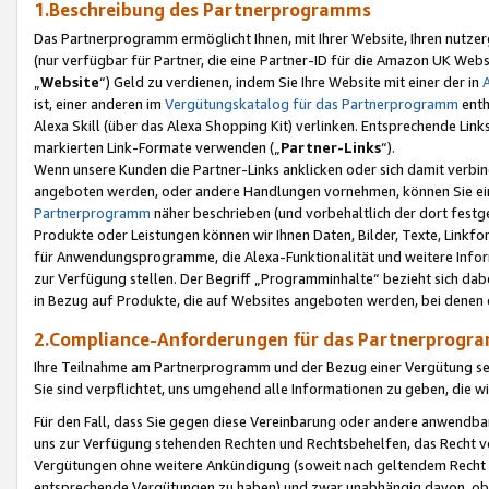
1.Beschreibung des Partnerprogramms
Das Partnerprogramm ermöglicht Ihnen, mit Ihrer Website, Ihren nutzer
(nur verfügbar für Partner, die eine Partner-ID für die Amazon UK We
„
Website
“) Geld zu verdienen, indem Sie Ihre Website mit einer der in
ist, einer anderen im
Vergütungskatalog für das Partnerprogramm
enth
Alexa Skill (über das Alexa Shopping Kit) verlinken. Entsprechende Lin
markierten Link-Formate verwenden („
Partner-Links
“).
Wenn unsere Kunden die Partner-Links anklicken oder sich damit verbi
angeboten werden, oder andere Handlungen vornehmen, können Sie eine
Partnerprogramm
näher beschrieben (und vorbehaltlich der dort festg
Produkte oder Leistungen können wir Ihnen Daten, Bilder, Texte, Linkfo
für Anwendungsprogramme, die Alexa-Funktionalität und weitere Inf
zur Verfügung stellen. Der Begriff „Programminhalte“ bezieht sich dabe
in Bezug auf Produkte, die auf Websites angeboten werden, bei denen 
2.Compliance-Anforderungen für das Partnerprog
Ihre Teilnahme am Partnerprogramm und der Bezug einer Vergütung setz
Sie sind verpflichtet, uns umgehend alle Informationen zu geben, die w
Für den Fall, dass Sie gegen diese Vereinbarung oder andere anwendba
uns zur Verfügung stehenden Rechten und Rechtsbehelfen, das Recht vo
Vergütungen ohne weitere Ankündigung (soweit nach geltendem Recht z
entsprechende Vergütungen zu haben) und zwar unabhängig davon, ob 