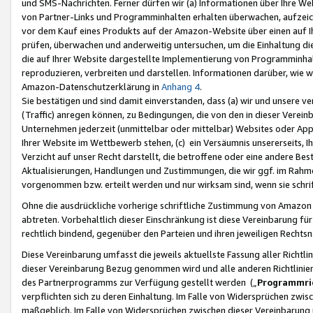
und SMS-Nachrichten. Ferner dürfen wir (a) Informationen über Ihre We
von Partner-Links und Programminhalten erhalten überwachen, aufzei
vor dem Kauf eines Produkts auf der Amazon-Website über einen auf Ih
prüfen, überwachen und anderweitig untersuchen, um die Einhaltung dies
die auf Ihrer Website dargestellte Implementierung von Programminhalt
reproduzieren, verbreiten und darstellen. Informationen darüber, wie w
Amazon-Datenschutzerklärung in
Anhang 4
.
Sie bestätigen und sind damit einverstanden, dass (a) wir und unsere 
(Traffic) anregen können, zu Bedingungen, die von den in dieser Vere
Unternehmen jederzeit (unmittelbar oder mittelbar) Websites oder Appl
Ihrer Website im Wettbewerb stehen, (c) ein Versäumnis unsererseits, I
Verzicht auf unser Recht darstellt, die betroffene oder eine andere B
Aktualisierungen, Handlungen und Zustimmungen, die wir ggf. im Rahme
vorgenommen bzw. erteilt werden und nur wirksam sind, wenn sie schri
Ohne die ausdrückliche vorherige schriftliche Zustimmung von Amazon
abtreten. Vorbehaltlich dieser Einschränkung ist diese Vereinbarung f
rechtlich bindend, gegenüber den Parteien und ihren jeweiligen Rech
Diese Vereinbarung umfasst die jeweils aktuellste Fassung aller Richtli
dieser Vereinbarung Bezug genommen wird und alle anderen Richtlinie
des Partnerprogramms zur Verfügung gestellt werden („
Programmric
verpflichten sich zu deren Einhaltung. Im Falle von Widersprüchen zwi
maßgeblich. Im Falle von Widersprüchen zwischen dieser Vereinbarun