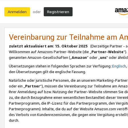
Anmelden
Registrieren
oder
Vereinbarung zur Teilnahme am 
zuletzt aktualisiert am
:
15. Oktober 2025
(Derzeitige Partner - 
Willkommen auf Amazons Partner-Website (die „
Partner-Website
“)
genannten Amazon-Gesellschaften („
Amazon
“ oder „
uns
“ oder ähnli
Übersetzungen stehen in folgenden Sprachen zur Verfügung :
Englisch
,
den Übersetzungen gilt die englische Fassung.
Natürliche oder juristische Personen, die an unserem Marketing-Partn
oder ein „
Partner
“), müssen die Vereinbarung zur Teilnahme am Ama
Ihrer Anmeldung auf bzw. Nutzung der Partner-Website stimmen Sie die
zu, die durch Bezugnahme einen wesentlichen Bestandteil dieser Verei
Partnerprogramm, die IP-Lizenz für das Partnerprogramm, den Vergütu
Partnerprogramm). Inhalte, die du auf der Website Amazon.com veröffe
des Verbots von Kundenrezensionen, die gegen eine Vergütung erstellt, 
durch.