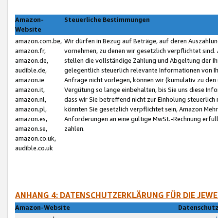
Amazon-
Steuerliche Bestimmungen
Website
amazon.com.be,
Wir dürfen in Bezug auf Beträge, auf deren Auszahlun
amazon.fr,
vornehmen, zu denen wir gesetzlich verpflichtet sind
amazon.de,
stellen die vollständige Zahlung und Abgeltung der 
audible.de,
gelegentlich steuerlich relevante Informationen von I
amazon.ie
Anfrage nicht vorlegen, können wir (kumulativ zu de
amazon.it,
Vergütung so lange einbehalten, bis Sie uns diese Inf
amazon.nl,
dass wir Sie betreffend nicht zur Einholung steuerlich 
amazon.pl,
könnten Sie gesetzlich verpflichtet sein, Amazon Meh
amazon.es,
Anforderungen an eine gültige MwSt.-Rechnung erfüllt
amazon.se,
zahlen.
amazon.co.uk,
audible.co.uk
ANHANG 4: DATENSCHUTZERKLÄRUNG FÜR DIE JEWE
Amazon-Website
Datenschutz