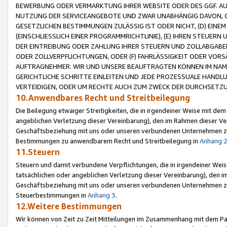
BEWERBUNG ODER VERMARKTUNG IHRER WEBSITE ODER DES GGF. AUF 
NUTZUNG DER SERVICEANGEBOTE UND ZWAR UNABHÄNGIG DAVON, O
GESETZLICHEN BESTIMMUNGEN ZULÄSSIG IST ODER NICHT, (D) EINE
(EINSCHLIESSLICH EINER PROGRAMMRICHTLINIE), (E) IHREN STEUER
DER EINTREIBUNG ODER ZAHLUNG IHRER STEUERN UND ZOLLABGAB
ODER ZOLLVERPFLICHTUNGEN, ODER (F) FAHRLÄSSIGKEIT ODER VORS
AUFTRAGNEHMER. WIR UND UNSERE BEAUFTRAGTEN KÖNNEN IM NAME
GERICHTLICHE SCHRITTE EINLEITEN UND JEDE PROZESSUALE HAND
VERTEIDIGEN, ODER UM RECHTE AUCH ZUM ZWECK DER DURCHSETZU
10.Anwendbares Recht und Streitbeilegung
Die Beilegung etwaiger Streitigkeiten, die in irgendeiner Weise mit de
angeblichen Verletzung dieser Vereinbarung), den im Rahmen dieser Ve
Geschäftsbeziehung mit uns oder unseren verbundenen Unternehmen zu
Bestimmungen zu anwendbarem Recht und Streitbeilegung in
Anhang 
11.Steuern
Steuern und damit verbundene Verpflichtungen, die in irgendeiner Wei
tatsächlichen oder angeblichen Verletzung dieser Vereinbarung), den 
Geschäftsbeziehung mit uns oder unseren verbundenen Unternehmen z
Steuerbestimmungen in
Anhang 3
.
12.Weitere Bestimmungen
Wir können von Zeit zu Zeit Mitteilungen im Zusammenhang mit dem Par