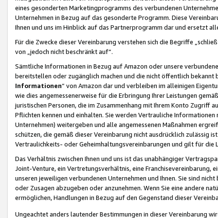
eines gesonderten Marketingprogramms des verbundenen Unternehmens
Unternehmen in Bezug auf das gesonderte Programm. Diese Vereinbarung
Ihnen und uns im Hinblick auf das Partnerprogramm dar und ersetzt al
Für die Zwecke dieser Vereinbarung verstehen sich die Begriffe „schließ
von „jedoch nicht beschränkt auf“.
Sämtliche Informationen in Bezug auf Amazon oder unsere verbunde
bereitstellen oder zugänglich machen und die nicht öffentlich bekannt bz
Informationen
“ von Amazon dar und verbleiben im alleinigen Eigent
wie dies angemessenerweise für die Erbringung Ihrer Leistungen gemäß d
juristischen Personen, die im Zusammenhang mit Ihrem Konto Zugriff au
Pflichten kennen und einhalten. Sie werden Vertrauliche Informationen 
Unternehmen) weitergeben und alle angemessenen Maßnahmen ergreifen
schützen, die gemäß dieser Vereinbarung nicht ausdrücklich zulässig is
Vertraulichkeits- oder Geheimhaltungsvereinbarungen und gilt für die
Das Verhältnis zwischen Ihnen und uns ist das unabhängiger Vertragspa
Joint-Venture, ein Vertretungsverhältnis, eine Franchisevereinbarung, 
unseren jeweiligen verbundenen Unternehmen und Ihnen. Sie sind ni
oder Zusagen abzugeben oder anzunehmen. Wenn Sie eine andere natürli
ermöglichen, Handlungen in Bezug auf den Gegenstand dieser Vereinbar
Ungeachtet anders lautender Bestimmungen in dieser Vereinbarung wird