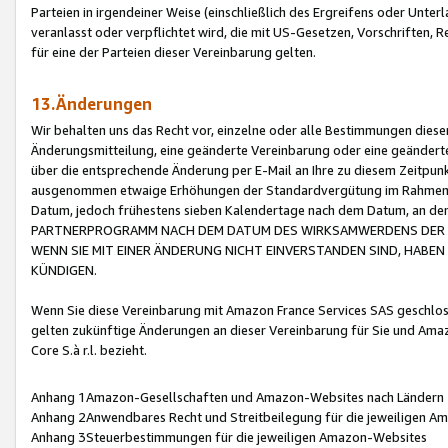
Parteien in irgendeiner Weise (einschließlich des Ergreifens oder Unt
veranlasst oder verpflichtet wird, die mit US-Gesetzen, Vorschriften,
für eine der Parteien dieser Vereinbarung gelten.
13.Änderungen
Wir behalten uns das Recht vor, einzelne oder alle Bestimmungen diese
Änderungsmitteilung, eine geänderte Vereinbarung oder eine geänderte 
über die entsprechende Änderung per E-Mail an Ihre zu diesem Zeitpun
ausgenommen etwaige Erhöhungen der Standardvergütung im Rahmen
Datum, jedoch frühestens sieben Kalendertage nach dem Datum, an de
PARTNERPROGRAMM NACH DEM DATUM DES WIRKSAMWERDENS DER Ä
WENN SIE MIT EINER ÄNDERUNG NICHT EINVERSTANDEN SIND, HABEN S
KÜNDIGEN.
Wenn Sie diese Vereinbarung mit Amazon France Services SAS geschlo
gelten zukünftige Änderungen an dieser Vereinbarung für Sie und Ama
Core S.à r.l. bezieht.
Anhang 1Amazon-Gesellschaften und Amazon-Websites nach Ländern
Anhang 2Anwendbares Recht und Streitbeilegung für die jeweiligen 
Anhang 3Steuerbestimmungen für die jeweiligen Amazon-Websites