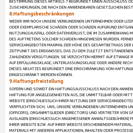
BESTIMMUNG DIESES ARTIKELS 7 BEGRÜNDET EINEN AUSSCHLUSS 
ZUSICHERUNGEN, DIE NACH DEN ANWENDBAREN GESETZLICHEN BE
8.Haftungsbeschränkungen
WEDER WIR NOCH UNSERE VERBUNDENEN UNTERNEHMEN ODER LIZEN
ODER EXEMPLARISCHE SCHÄDEN ODER SCHÄDEN AUFGRUND ENTGANG
NUTZUNGSAUSFALL ODER DATENVERLUST, DIE IM ZUSAMMENHANG MI
DES AUFTRETENS SOLCHER SCHÄDEN HINGEWIESEN WURDEN. FERN
SERVICEANGEBOTEN MAXIMAL DER HÖHE DES GESAMTBETRAGS DER 
ZEITPUNKT DES EREIGNISSES, DAS ZU DEM ZULETZT ENTSTANDENE
ZAHLENDEN VERGÜTUNGEN. SIE VERZICHTEN HIERMIT AUF ETWAIGE 
AUF ERFÜLLUNGSKLAGE, UNTERLASSUNGSKLAGE ODER ANDERE RECHT
DIESES ABSATZES BEGRÜNDET EINE EINSCHRÄNKUNG VON HAFTUNG
EINGESCHRÄNKT WERDEN KÖNNEN.
9.Haftungsfreistellung
SOFERN UND SOWEIT EIN HAFTUNGSAUSSCHLUSS NACH DEN ANWENDB
HAFTUNG FÜR ANGELEGENHEITEN AUS, DIE UNMITTELBAR ODER MITT
WEBSITE (EINSCHLIESSLICH IHRER NUTZUNG DER SERVICEANGEBOTE)
VERPFLICHTEN SICH, UNS, UNSERE VERBUNDENEN UNTERNEHMEN UN
(OFFICERS), ORGANMITGLIEDER (DIRECTORS) UND VERTRETER VON 
AUSLAGEN (EINSCHLIESSLICH ANGEMESSENER ANWALTSGEBÜHREN) FR
IHRER WEBSITE BZW. AUF IHRER WEBSITE ERSCHEINENDEM MATERIAL
MATERIALS MIT ANDEREN APPLIKATIONEN, INHALTEN ODER PROZESSE