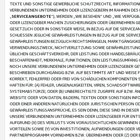
TEXTE UND SONSTIGE GEWERBLICHE SCHUTZRECHTE, INFORMATIONE
VERBUNDENEN UNTERNEHMEN ODER LIZENZGEBERN IM RAHMEN DES
„
SERVICEANGEBOTE
“), WERDEN „WIE BESEHEN“ UND „WIE VERFÜ
ODER LIZENZGEBER MACHEN ZUSICHERUNGEN ODER ÜBERNEHMEN GEW
GESETZLICH ODER IN SONSTIGER WEISE, IN BEZUG AUF DIE SERVI
SCHLIESSEN JEGLICHE GEWÄHRLEISTUNGEN IN BEZUG AUF DIE SERVI
GEWÄHRLEISTUNGEN BEZÜGLICH RECHTSMÄNGELN, MARKTGÄNGIGKEIT
VERWENDUNGSZWECK, NICHTVERLETZUNG SOWIE GEWÄHRLEISTUNGEN 
ÜBLICHEN GESCHÄFTSVERKEHR, DER LEISTUNG ODER HANDELSBRÄUCH
BESCHAFFENHEIT, MERKMALE, FUNKTIONEN, DEN LEISTUNGSUMFANG 
NOCH UNSERE VERBUNDENEN UNTERNEHMEN ODER LIZENZGEBER GEWÄ
BESCHRIEBEN DURCHGÄNGIG BZW. AUF BESTIMMTE ART UND WEISE
KORREKT, FEHLERFREI ODER FREI VON SCHÄDLICHEN KOMPONENTEN
HAFTEN FÜR: (A) FEHLER, UNGENAUIGKEITEN, VIREN, SCHADSOFTW
SYSTEMABSTÜRZE; ODER (B) UNBERECHTIGTE ZUGRIFFE AUF BZW. 
WEBSITE ODER VON DATEN, BILDERN, TEXTEN ODER SONSTIGEN INF
ODER EINER ANDEREN NATÜRLICHEN ODER JURISTISCHEN PERSON OD
GEWÄHRLEISTUNGSANSPRÜCHE, ES SEIN DENN, DIESE SIND IN DIES
UNSERE VERBUNDENEN UNTERNEHMEN ODER LIZENZGEBER FÜR EN
AUFGRUND (X) DES VERLUSTS VON VORAUSSICHTLICHEN GEWINNEN
VORTEILEN SOWIE (Y) VON INVESTITIONEN, AUFWENDUNGEN ODER VE
PARTNERPROGRAMM VORNEHMEN BZW. ÜBERNEHMEN ODER (Z) DER 