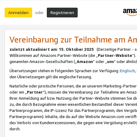
Anmelden
Registrieren
oder
Vereinbarung zur Teilnahme am 
zuletzt aktualisiert am
:
15. Oktober 2025
(Derzeitige Partner - 
Willkommen auf Amazons Partner-Website (die „
Partner-Website
“)
genannten Amazon-Gesellschaften („
Amazon
“ oder „
uns
“ oder ähnli
Übersetzungen stehen in folgenden Sprachen zur Verfügung :
Englisch
,
den Übersetzungen gilt die englische Fassung.
Natürliche oder juristische Personen, die an unserem Marketing-Partn
oder ein „
Partner
“), müssen die Vereinbarung zur Teilnahme am Ama
Ihrer Anmeldung auf bzw. Nutzung der Partner-Website stimmen Sie die
zu, die durch Bezugnahme einen wesentlichen Bestandteil dieser Verei
Partnerprogramm, die IP-Lizenz für das Partnerprogramm, den Vergütu
Partnerprogramm). Inhalte, die du auf der Website Amazon.com veröffe
des Verbots von Kundenrezensionen, die gegen eine Vergütung erstellt, 
durch.