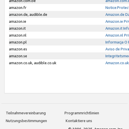
amazon.com.be
amazon.com.b
amazon.fr
Notice:Protec
amazon.de, audible.de
Amazon.de Da
amazon.ie
Amazon.ie Pri
amazon.it
Amazon.it Inf
amazon.nl
Amazon.nl Pri
amazon.pl
Informacja O
amazon.es
Aviso de Priv
amazon.se
Integritetsm
amazon.co.uk, audible.co.uk
Amazon.co.uk 
Teilnahmevereinbarung
Programmrichtlinien
Nutzungsbestimmungen
Kontaktiere uns