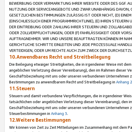
BEWERBUNG ODER VERMARKTUNG IHRER WEBSITE ODER DES GGF. AUF 
NUTZUNG DER SERVICEANGEBOTE UND ZWAR UNABHÄNGIG DAVON, O
GESETZLICHEN BESTIMMUNGEN ZULÄSSIG IST ODER NICHT, (D) EINE
(EINSCHLIESSLICH EINER PROGRAMMRICHTLINIE), (E) IHREN STEUER
DER EINTREIBUNG ODER ZAHLUNG IHRER STEUERN UND ZOLLABGAB
ODER ZOLLVERPFLICHTUNGEN, ODER (F) FAHRLÄSSIGKEIT ODER VORS
AUFTRAGNEHMER. WIR UND UNSERE BEAUFTRAGTEN KÖNNEN IM NAME
GERICHTLICHE SCHRITTE EINLEITEN UND JEDE PROZESSUALE HAND
VERTEIDIGEN, ODER UM RECHTE AUCH ZUM ZWECK DER DURCHSETZU
10.Anwendbares Recht und Streitbeilegung
Die Beilegung etwaiger Streitigkeiten, die in irgendeiner Weise mit de
angeblichen Verletzung dieser Vereinbarung), den im Rahmen dieser Ve
Geschäftsbeziehung mit uns oder unseren verbundenen Unternehmen zu
Bestimmungen zu anwendbarem Recht und Streitbeilegung in
Anhang 
11.Steuern
Steuern und damit verbundene Verpflichtungen, die in irgendeiner Wei
tatsächlichen oder angeblichen Verletzung dieser Vereinbarung), den 
Geschäftsbeziehung mit uns oder unseren verbundenen Unternehmen z
Steuerbestimmungen in
Anhang 3
.
12.Weitere Bestimmungen
Wir können von Zeit zu Zeit Mitteilungen im Zusammenhang mit dem Par