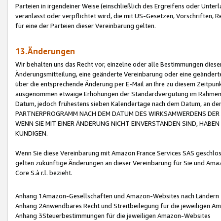
Parteien in irgendeiner Weise (einschließlich des Ergreifens oder Unt
veranlasst oder verpflichtet wird, die mit US-Gesetzen, Vorschriften,
für eine der Parteien dieser Vereinbarung gelten.
13.Änderungen
Wir behalten uns das Recht vor, einzelne oder alle Bestimmungen diese
Änderungsmitteilung, eine geänderte Vereinbarung oder eine geänderte 
über die entsprechende Änderung per E-Mail an Ihre zu diesem Zeitpun
ausgenommen etwaige Erhöhungen der Standardvergütung im Rahmen
Datum, jedoch frühestens sieben Kalendertage nach dem Datum, an de
PARTNERPROGRAMM NACH DEM DATUM DES WIRKSAMWERDENS DER Ä
WENN SIE MIT EINER ÄNDERUNG NICHT EINVERSTANDEN SIND, HABEN S
KÜNDIGEN.
Wenn Sie diese Vereinbarung mit Amazon France Services SAS geschlo
gelten zukünftige Änderungen an dieser Vereinbarung für Sie und Ama
Core S.à r.l. bezieht.
Anhang 1Amazon-Gesellschaften und Amazon-Websites nach Ländern
Anhang 2Anwendbares Recht und Streitbeilegung für die jeweiligen 
Anhang 3Steuerbestimmungen für die jeweiligen Amazon-Websites