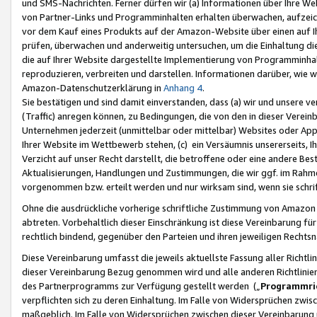
und SMS-Nachrichten. Ferner dürfen wir (a) Informationen über Ihre We
von Partner-Links und Programminhalten erhalten überwachen, aufzei
vor dem Kauf eines Produkts auf der Amazon-Website über einen auf Ih
prüfen, überwachen und anderweitig untersuchen, um die Einhaltung dies
die auf Ihrer Website dargestellte Implementierung von Programminhalt
reproduzieren, verbreiten und darstellen. Informationen darüber, wie w
Amazon-Datenschutzerklärung in
Anhang 4
.
Sie bestätigen und sind damit einverstanden, dass (a) wir und unsere 
(Traffic) anregen können, zu Bedingungen, die von den in dieser Vere
Unternehmen jederzeit (unmittelbar oder mittelbar) Websites oder Appl
Ihrer Website im Wettbewerb stehen, (c) ein Versäumnis unsererseits, I
Verzicht auf unser Recht darstellt, die betroffene oder eine andere B
Aktualisierungen, Handlungen und Zustimmungen, die wir ggf. im Rahme
vorgenommen bzw. erteilt werden und nur wirksam sind, wenn sie schri
Ohne die ausdrückliche vorherige schriftliche Zustimmung von Amazon
abtreten. Vorbehaltlich dieser Einschränkung ist diese Vereinbarung f
rechtlich bindend, gegenüber den Parteien und ihren jeweiligen Rech
Diese Vereinbarung umfasst die jeweils aktuellste Fassung aller Richtli
dieser Vereinbarung Bezug genommen wird und alle anderen Richtlinie
des Partnerprogramms zur Verfügung gestellt werden („
Programmric
verpflichten sich zu deren Einhaltung. Im Falle von Widersprüchen zwi
maßgeblich. Im Falle von Widersprüchen zwischen dieser Vereinbarun