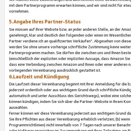
mit dem Partnerprogramm erwarten können, und wir sind nicht für etwa
vornehmen.
5.Angabe Ihres Partner-Status
Sie müssen auf Ihrer Website bzw. an jeder anderen Stelle, an der Am
genehmigt, klar und deutlich den folgenden oder einen im Wesentlichen
Partner verdiene ich an qualifizierten Verkäufen“. Abgesehen von die
werden Sie ohne unsere vorherige schriftliche Zustimmung keine weite
Partnerprogramm machen. Sie dürfen die zwischen uns und Ihnen best
(einschließlich der expliziten oder impliziten Aussage, dass Amazon Si
dass eine Verbindung zwischen Amazon und Ihnen oder einer anderen natü
vorliegenden Vereinbarung ausdrücklich gestattet ist.
6.Laufzeit und Kündigung
Die Laufzeit dieser Vereinbarung beginnt mit Ihrer Anmeldung für die 
jederzeit ordentlich oder aus wichtigem Grund durch schriftliche Kündi
automatisch und unter Ausschluss des Gerichtswegs), wobei eine solch
können kündigen, indem Sie sich über die Partner-Website in Ihrem Ko
auswählen.
Ferner können wir diese Vereinbarung jederzeit aus wichtigem Grund dur
Sie Ihre Pflichten aus dieser Vereinbarung erheblich verletzen; (b) wen
Programmrichtlinien) nicht innerhalb von 7 Tagen nach unserer Benachr
oder Haftungsansprüchen im Zusammenhang mit Ihrer Teilnahme am Pa