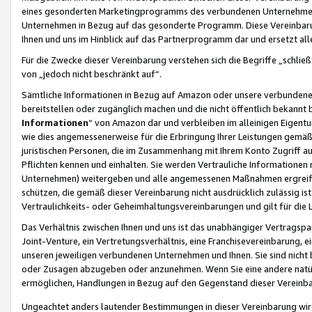
eines gesonderten Marketingprogramms des verbundenen Unternehmens
Unternehmen in Bezug auf das gesonderte Programm. Diese Vereinbarung
Ihnen und uns im Hinblick auf das Partnerprogramm dar und ersetzt al
Für die Zwecke dieser Vereinbarung verstehen sich die Begriffe „schließ
von „jedoch nicht beschränkt auf“.
Sämtliche Informationen in Bezug auf Amazon oder unsere verbunde
bereitstellen oder zugänglich machen und die nicht öffentlich bekannt bz
Informationen
“ von Amazon dar und verbleiben im alleinigen Eigent
wie dies angemessenerweise für die Erbringung Ihrer Leistungen gemäß d
juristischen Personen, die im Zusammenhang mit Ihrem Konto Zugriff au
Pflichten kennen und einhalten. Sie werden Vertrauliche Informationen 
Unternehmen) weitergeben und alle angemessenen Maßnahmen ergreifen
schützen, die gemäß dieser Vereinbarung nicht ausdrücklich zulässig is
Vertraulichkeits- oder Geheimhaltungsvereinbarungen und gilt für die
Das Verhältnis zwischen Ihnen und uns ist das unabhängiger Vertragspa
Joint-Venture, ein Vertretungsverhältnis, eine Franchisevereinbarung, 
unseren jeweiligen verbundenen Unternehmen und Ihnen. Sie sind ni
oder Zusagen abzugeben oder anzunehmen. Wenn Sie eine andere natürli
ermöglichen, Handlungen in Bezug auf den Gegenstand dieser Vereinbar
Ungeachtet anders lautender Bestimmungen in dieser Vereinbarung wird