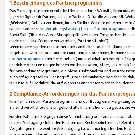
1.Beschreibung des Partnerprogramms
Das Partnerprogramm ermöglicht Ihnen, mit Ihrer Website, Ihren nutzer
(nur verfügbar für Partner, die eine Partner-ID für die Amazon UK We
„
Website
“) Geld zu verdienen, indem Sie Ihre Website mit einer der in
ist, einer anderen im
Vergütungskatalog für das Partnerprogramm
enth
Alexa Skill (über das Alexa Shopping Kit) verlinken. Entsprechende Lin
markierten Link-Formate verwenden („
Partner-Links
“).
Wenn unsere Kunden die Partner-Links anklicken oder sich damit verbi
angeboten werden, oder andere Handlungen vornehmen, können Sie eine
Partnerprogramm
näher beschrieben (und vorbehaltlich der dort festg
Produkte oder Leistungen können wir Ihnen Daten, Bilder, Texte, Linkfo
für Anwendungsprogramme, die Alexa-Funktionalität und weitere Inf
zur Verfügung stellen. Der Begriff „Programminhalte“ bezieht sich dabe
in Bezug auf Produkte, die auf Websites angeboten werden, bei denen 
2.Compliance-Anforderungen für das Partnerprog
Ihre Teilnahme am Partnerprogramm und der Bezug einer Vergütung setz
Sie sind verpflichtet, uns umgehend alle Informationen zu geben, die w
Für den Fall, dass Sie gegen diese Vereinbarung oder andere anwendba
uns zur Verfügung stehenden Rechten und Rechtsbehelfen, das Recht vo
Vergütungen ohne weitere Ankündigung (soweit nach geltendem Recht z
entsprechende Vergütungen zu haben) und zwar unabhängig davon, ob 