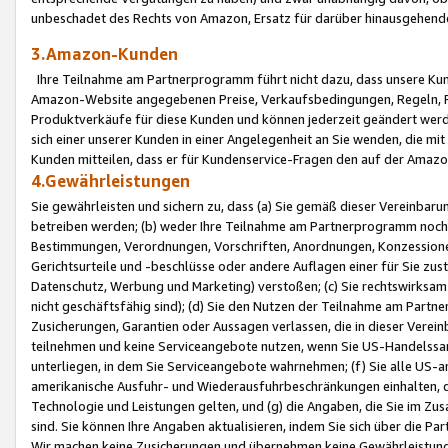
unbeschadet des Rechts von Amazon, Ersatz für darüber hinausgehen
3.Amazon-Kunden
Ihre Teilnahme am Partnerprogramm führt nicht dazu, dass unsere Kun
Amazon-Website angegebenen Preise, Verkaufsbedingungen, Regeln, Ri
Produktverkäufe für diese Kunden und können jederzeit geändert werde
sich einer unserer Kunden in einer Angelegenheit an Sie wenden, die 
Kunden mitteilen, dass er für Kundenservice-Fragen den auf der Ama
4.Gewährleistungen
Sie gewährleisten und sichern zu, dass (a) Sie gemäß dieser Vereinba
betreiben werden; (b) weder Ihre Teilnahme am Partnerprogramm noch d
Bestimmungen, Verordnungen, Vorschriften, Anordnungen, Konzessionen,
Gerichtsurteile und -beschlüsse oder andere Auflagen einer für Sie zu
Datenschutz, Werbung und Marketing) verstoßen; (c) Sie rechtswirksam 
nicht geschäftsfähig sind); (d) Sie den Nutzen der Teilnahme am Partne
Zusicherungen, Garantien oder Aussagen verlassen, die in dieser Verein
teilnehmen und keine Serviceangebote nutzen, wenn Sie US-Handelssa
unterliegen, in dem Sie Serviceangebote wahrnehmen; (f) Sie alle US
amerikanische Ausfuhr- und Wiederausfuhrbeschränkungen einhalten, 
Technologie und Leistungen gelten, und (g) die Angaben, die Sie im 
sind. Sie können Ihre Angaben aktualisieren, indem Sie sich über die 
Wir machen keine Zusicherungen und übernehmen keine Gewährleistun