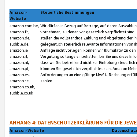
Amazon-
Steuerliche Bestimmungen
Website
amazon.com.be,
Wir dürfen in Bezug auf Beträge, auf deren Auszahlun
amazon.fr,
vornehmen, zu denen wir gesetzlich verpflichtet sind
amazon.de,
stellen die vollständige Zahlung und Abgeltung der 
audible.de,
gelegentlich steuerlich relevante Informationen von I
amazon.ie
Anfrage nicht vorlegen, können wir (kumulativ zu de
amazon.it,
Vergütung so lange einbehalten, bis Sie uns diese Inf
amazon.nl,
dass wir Sie betreffend nicht zur Einholung steuerlich 
amazon.pl,
könnten Sie gesetzlich verpflichtet sein, Amazon Meh
amazon.es,
Anforderungen an eine gültige MwSt.-Rechnung erfüllt
amazon.se,
zahlen.
amazon.co.uk,
audible.co.uk
ANHANG 4: DATENSCHUTZERKLÄRUNG FÜR DIE JEWE
Amazon-Website
Datenschutz