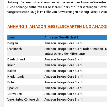
Anhang 4Datenschutzerklärungen für die jeweiligen Amazon-Websites
Diese Anhänge enthalten zur besseren Übersicht Übersetzungen. Sofe
vorgeschrieben ist, gilt im Falle von Abweichungen die englische Fass
ANHANG 1: AMAZON-GESELLSCHAFTEN UND AMAZO
Land
Amazon-Gesellschaft
Belgien
Amazon Europe Core S.à r.l.
Frankreich
Amazon Europe Core S.à r.l.(oder Amazon Fr
entsprechend der Mitteilung)
Deutschland
Amazon Europe Core S.à r.l.
Irland
Amazon Europe Core S.à r.l.
Italien
Amazon Europe Core S.à r.l.
Niederlande
Amazon Europe Core S.à r.l.
Polen
Amazon Europe Core S.à r.l.
Spanien
Amazon Europe Core S.à r.l.
Schweden
Amazon Europe Core S.à r.l.
Vereinigtes Königreich
Amazon Europe Core S.à r.l.