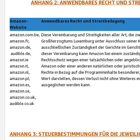
ANHANG 2: ANWENDBARES RECHT UND STRE
Amazon-
Anwendbares Recht und Streitbeilegung
Website
amazon.com.be,
Diese Vereinbarung und Streitigkeiten aller Art, die 
amazon.fr,
Großherzogtums Luxemburg unter Ausschluss seiner Kol
amazon.de,
ausschließlichen Zuständigkeit der Gerichte im Geri
audible.de,
dieser Vereinbarung kann Amazon bei einem zuständig
amazon.ie
Rechtsschutz wegen einer tatsächlichen oder angebli
amazon.it,
Amazon oder einer anderen natürlichen oder juristisc
amazon.nl,
Rechte in Bezug auf die Programminhalte besonderer,
amazon.pl,
Wert darstellen, dessen Verlust nicht ohne Weiteres e
amazon.es,
ausgeglichen werden kann.
amazon.se,
amazon.co.uk,
audible.co.uk
ANHANG 3: STEUERBESTIMMUNGEN FÜR DIE JEWEIL