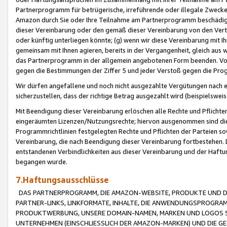
Partnerprogramm für betrügerische, irreführende oder illegale Zwecke
Amazon durch Sie oder Ihre Teilnahme am Partnerprogramm beschädig
dieser Vereinbarung oder den gemäß dieser Vereinbarung von den Vertr
oder künftig unterliegen könnte; (g) wenn wir diese Vereinbarung mit I
gemeinsam mit Ihnen agieren, bereits in der Vergangenheit, gleich aus
das Partnerprogramm in der allgemein angebotenen Form beenden. Vors
gegen die Bestimmungen der Ziffer 5 und jeder Verstoß gegen die Prog
Wir dürfen angefallene und noch nicht ausgezahlte Vergütungen nach 
sicherzustellen, dass der richtige Betrag ausgezahlt wird (beispielsw
Mit Beendigung dieser Vereinbarung erlöschen alle Rechte und Pflichte
eingeräumten Lizenzen/Nutzungsrechte; hiervon ausgenommen sind die in 
Programmrichtlinien festgelegten Rechte und Pflichten der Parteien sow
Vereinbarung, die nach Beendigung dieser Vereinbarung fortbestehen. D
entstandenen Verbindlichkeiten aus dieser Vereinbarung und der Haft
begangen wurde.
7.Haftungsausschlüsse
DAS PARTNERPROGRAMM, DIE AMAZON-WEBSITE, PRODUKTE UND DI
PARTNER-LINKS, LINKFORMATE, INHALTE, DIE ANWENDUNGSPROGR
PRODUKTWERBUNG, UNSERE DOMAIN-NAMEN, MARKEN UND LOGOS S
UNTERNEHMEN (EINSCHLIESSLICH DER AMAZON-MARKEN) UND DIE GE