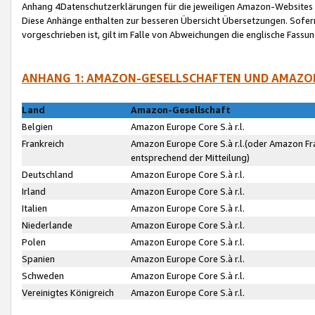
Anhang 4Datenschutzerklärungen für die jeweiligen Amazon-Websites
Diese Anhänge enthalten zur besseren Übersicht Übersetzungen. Sofe
vorgeschrieben ist, gilt im Falle von Abweichungen die englische Fass
ANHANG 1: AMAZON-GESELLSCHAFTEN UND AMAZO
Land
Amazon-Gesellschaft
Belgien
Amazon Europe Core S.à r.l.
Frankreich
Amazon Europe Core S.à r.l.(oder Amazon Fr
entsprechend der Mitteilung)
Deutschland
Amazon Europe Core S.à r.l.
Irland
Amazon Europe Core S.à r.l.
Italien
Amazon Europe Core S.à r.l.
Niederlande
Amazon Europe Core S.à r.l.
Polen
Amazon Europe Core S.à r.l.
Spanien
Amazon Europe Core S.à r.l.
Schweden
Amazon Europe Core S.à r.l.
Vereinigtes Königreich
Amazon Europe Core S.à r.l.