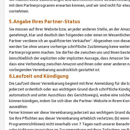
mit dem Partnerprogramm erwarten können, und wir sind nicht für etwa
vornehmen.
5.Angabe Ihres Partner-Status
Sie müssen auf Ihrer Website bzw. an jeder anderen Stelle, an der Am
genehmigt, klar und deutlich den folgenden oder einen im Wesentlichen
Partner verdiene ich an qualifizierten Verkäufen“. Abgesehen von die
werden Sie ohne unsere vorherige schriftliche Zustimmung keine weite
Partnerprogramm machen. Sie dürfen die zwischen uns und Ihnen best
(einschließlich der expliziten oder impliziten Aussage, dass Amazon Si
dass eine Verbindung zwischen Amazon und Ihnen oder einer anderen natü
vorliegenden Vereinbarung ausdrücklich gestattet ist.
6.Laufzeit und Kündigung
Die Laufzeit dieser Vereinbarung beginnt mit Ihrer Anmeldung für die 
jederzeit ordentlich oder aus wichtigem Grund durch schriftliche Kündi
automatisch und unter Ausschluss des Gerichtswegs), wobei eine solch
können kündigen, indem Sie sich über die Partner-Website in Ihrem Ko
auswählen.
Ferner können wir diese Vereinbarung jederzeit aus wichtigem Grund dur
Sie Ihre Pflichten aus dieser Vereinbarung erheblich verletzen; (b) wen
Programmrichtlinien) nicht innerhalb von 7 Tagen nach unserer Benachr
oder Haftungsansprüchen im Zusammenhang mit Ihrer Teilnahme am Pa