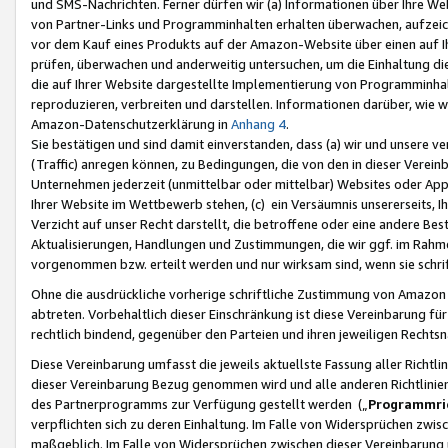
und SMS-Nachrichten. Ferner dürfen wir (a) Informationen über Ihre We
von Partner-Links und Programminhalten erhalten überwachen, aufzei
vor dem Kauf eines Produkts auf der Amazon-Website über einen auf Ih
prüfen, überwachen und anderweitig untersuchen, um die Einhaltung dies
die auf Ihrer Website dargestellte Implementierung von Programminhalt
reproduzieren, verbreiten und darstellen. Informationen darüber, wie w
Amazon-Datenschutzerklärung in
Anhang 4
.
Sie bestätigen und sind damit einverstanden, dass (a) wir und unsere 
(Traffic) anregen können, zu Bedingungen, die von den in dieser Vere
Unternehmen jederzeit (unmittelbar oder mittelbar) Websites oder Appl
Ihrer Website im Wettbewerb stehen, (c) ein Versäumnis unsererseits, I
Verzicht auf unser Recht darstellt, die betroffene oder eine andere B
Aktualisierungen, Handlungen und Zustimmungen, die wir ggf. im Rahme
vorgenommen bzw. erteilt werden und nur wirksam sind, wenn sie schri
Ohne die ausdrückliche vorherige schriftliche Zustimmung von Amazon
abtreten. Vorbehaltlich dieser Einschränkung ist diese Vereinbarung f
rechtlich bindend, gegenüber den Parteien und ihren jeweiligen Rech
Diese Vereinbarung umfasst die jeweils aktuellste Fassung aller Richtli
dieser Vereinbarung Bezug genommen wird und alle anderen Richtlinie
des Partnerprogramms zur Verfügung gestellt werden („
Programmric
verpflichten sich zu deren Einhaltung. Im Falle von Widersprüchen zwi
maßgeblich. Im Falle von Widersprüchen zwischen dieser Vereinbarun