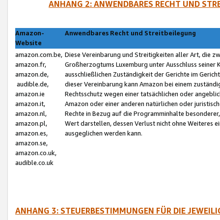
ANHANG 2: ANWENDBARES RECHT UND STRE
Amazon-
Anwendbares Recht und Streitbeilegung
Website
amazon.com.be,
Diese Vereinbarung und Streitigkeiten aller Art, die 
amazon.fr,
Großherzogtums Luxemburg unter Ausschluss seiner Kol
amazon.de,
ausschließlichen Zuständigkeit der Gerichte im Geri
audible.de,
dieser Vereinbarung kann Amazon bei einem zuständig
amazon.ie
Rechtsschutz wegen einer tatsächlichen oder angebli
amazon.it,
Amazon oder einer anderen natürlichen oder juristisc
amazon.nl,
Rechte in Bezug auf die Programminhalte besonderer,
amazon.pl,
Wert darstellen, dessen Verlust nicht ohne Weiteres e
amazon.es,
ausgeglichen werden kann.
amazon.se,
amazon.co.uk,
audible.co.uk
ANHANG 3: STEUERBESTIMMUNGEN FÜR DIE JEWEIL