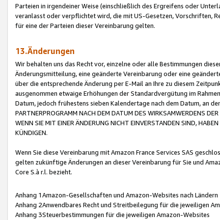
Parteien in irgendeiner Weise (einschließlich des Ergreifens oder Unt
veranlasst oder verpflichtet wird, die mit US-Gesetzen, Vorschriften,
für eine der Parteien dieser Vereinbarung gelten.
13.Änderungen
Wir behalten uns das Recht vor, einzelne oder alle Bestimmungen diese
Änderungsmitteilung, eine geänderte Vereinbarung oder eine geänderte 
über die entsprechende Änderung per E-Mail an Ihre zu diesem Zeitpun
ausgenommen etwaige Erhöhungen der Standardvergütung im Rahmen
Datum, jedoch frühestens sieben Kalendertage nach dem Datum, an de
PARTNERPROGRAMM NACH DEM DATUM DES WIRKSAMWERDENS DER Ä
WENN SIE MIT EINER ÄNDERUNG NICHT EINVERSTANDEN SIND, HABEN S
KÜNDIGEN.
Wenn Sie diese Vereinbarung mit Amazon France Services SAS geschlo
gelten zukünftige Änderungen an dieser Vereinbarung für Sie und Ama
Core S.à r.l. bezieht.
Anhang 1Amazon-Gesellschaften und Amazon-Websites nach Ländern
Anhang 2Anwendbares Recht und Streitbeilegung für die jeweiligen 
Anhang 3Steuerbestimmungen für die jeweiligen Amazon-Websites