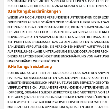
BESTIMMUNG DIESES ARTIKELS 7 BEGRÜNDET EINEN AUSSCHLUSS 
ZUSICHERUNGEN, DIE NACH DEN ANWENDBAREN GESETZLICHEN BE
8.Haftungsbeschränkungen
WEDER WIR NOCH UNSERE VERBUNDENEN UNTERNEHMEN ODER LIZEN
ODER EXEMPLARISCHE SCHÄDEN ODER SCHÄDEN AUFGRUND ENTGANG
NUTZUNGSAUSFALL ODER DATENVERLUST, DIE IM ZUSAMMENHANG MI
DES AUFTRETENS SOLCHER SCHÄDEN HINGEWIESEN WURDEN. FERN
SERVICEANGEBOTEN MAXIMAL DER HÖHE DES GESAMTBETRAGS DER 
ZEITPUNKT DES EREIGNISSES, DAS ZU DEM ZULETZT ENTSTANDENE
ZAHLENDEN VERGÜTUNGEN. SIE VERZICHTEN HIERMIT AUF ETWAIGE 
AUF ERFÜLLUNGSKLAGE, UNTERLASSUNGSKLAGE ODER ANDERE RECHT
DIESES ABSATZES BEGRÜNDET EINE EINSCHRÄNKUNG VON HAFTUNG
EINGESCHRÄNKT WERDEN KÖNNEN.
9.Haftungsfreistellung
SOFERN UND SOWEIT EIN HAFTUNGSAUSSCHLUSS NACH DEN ANWENDB
HAFTUNG FÜR ANGELEGENHEITEN AUS, DIE UNMITTELBAR ODER MITT
WEBSITE (EINSCHLIESSLICH IHRER NUTZUNG DER SERVICEANGEBOTE)
VERPFLICHTEN SICH, UNS, UNSERE VERBUNDENEN UNTERNEHMEN UN
(OFFICERS), ORGANMITGLIEDER (DIRECTORS) UND VERTRETER VON 
AUSLAGEN (EINSCHLIESSLICH ANGEMESSENER ANWALTSGEBÜHREN) FR
IHRER WEBSITE BZW. AUF IHRER WEBSITE ERSCHEINENDEM MATERIAL
MATERIALS MIT ANDEREN APPLIKATIONEN, INHALTEN ODER PROZESSE