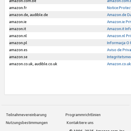
amazon.com.be
amazon.com.b
amazon.fr
Notice:Protec
amazon.de, audible.de
Amazon.de Da
amazon.ie
Amazon.ie Pri
amazon.it
Amazon.it Inf
amazon.nl
Amazon.nl Pri
amazon.pl
Informacja O
amazon.es
Aviso de Priv
amazon.se
Integritetsm
amazon.co.uk, audible.co.uk
Amazon.co.uk 
Teilnahmevereinbarung
Programmrichtlinien
Nutzungsbestimmungen
Kontaktiere uns