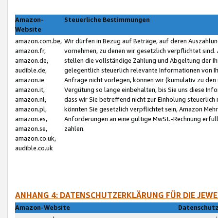
Amazon-
Steuerliche Bestimmungen
Website
amazon.com.be,
Wir dürfen in Bezug auf Beträge, auf deren Auszahlun
amazon.fr,
vornehmen, zu denen wir gesetzlich verpflichtet sind
amazon.de,
stellen die vollständige Zahlung und Abgeltung der 
audible.de,
gelegentlich steuerlich relevante Informationen von I
amazon.ie
Anfrage nicht vorlegen, können wir (kumulativ zu de
amazon.it,
Vergütung so lange einbehalten, bis Sie uns diese Inf
amazon.nl,
dass wir Sie betreffend nicht zur Einholung steuerlich 
amazon.pl,
könnten Sie gesetzlich verpflichtet sein, Amazon Meh
amazon.es,
Anforderungen an eine gültige MwSt.-Rechnung erfüllt
amazon.se,
zahlen.
amazon.co.uk,
audible.co.uk
ANHANG 4: DATENSCHUTZERKLÄRUNG FÜR DIE JEWE
Amazon-Website
Datenschutz