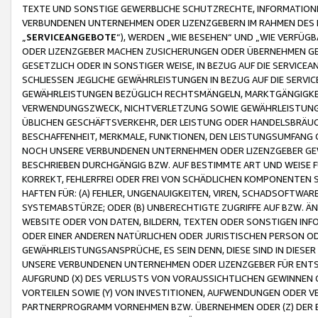
TEXTE UND SONSTIGE GEWERBLICHE SCHUTZRECHTE, INFORMATIONE
VERBUNDENEN UNTERNEHMEN ODER LIZENZGEBERN IM RAHMEN DES
„
SERVICEANGEBOTE
“), WERDEN „WIE BESEHEN“ UND „WIE VERFÜ
ODER LIZENZGEBER MACHEN ZUSICHERUNGEN ODER ÜBERNEHMEN GEW
GESETZLICH ODER IN SONSTIGER WEISE, IN BEZUG AUF DIE SERVI
SCHLIESSEN JEGLICHE GEWÄHRLEISTUNGEN IN BEZUG AUF DIE SERVI
GEWÄHRLEISTUNGEN BEZÜGLICH RECHTSMÄNGELN, MARKTGÄNGIGKEIT
VERWENDUNGSZWECK, NICHTVERLETZUNG SOWIE GEWÄHRLEISTUNGEN 
ÜBLICHEN GESCHÄFTSVERKEHR, DER LEISTUNG ODER HANDELSBRÄUCH
BESCHAFFENHEIT, MERKMALE, FUNKTIONEN, DEN LEISTUNGSUMFANG 
NOCH UNSERE VERBUNDENEN UNTERNEHMEN ODER LIZENZGEBER GEWÄ
BESCHRIEBEN DURCHGÄNGIG BZW. AUF BESTIMMTE ART UND WEISE
KORREKT, FEHLERFREI ODER FREI VON SCHÄDLICHEN KOMPONENTEN
HAFTEN FÜR: (A) FEHLER, UNGENAUIGKEITEN, VIREN, SCHADSOFTW
SYSTEMABSTÜRZE; ODER (B) UNBERECHTIGTE ZUGRIFFE AUF BZW. 
WEBSITE ODER VON DATEN, BILDERN, TEXTEN ODER SONSTIGEN INF
ODER EINER ANDEREN NATÜRLICHEN ODER JURISTISCHEN PERSON OD
GEWÄHRLEISTUNGSANSPRÜCHE, ES SEIN DENN, DIESE SIND IN DIES
UNSERE VERBUNDENEN UNTERNEHMEN ODER LIZENZGEBER FÜR EN
AUFGRUND (X) DES VERLUSTS VON VORAUSSICHTLICHEN GEWINNEN
VORTEILEN SOWIE (Y) VON INVESTITIONEN, AUFWENDUNGEN ODER VE
PARTNERPROGRAMM VORNEHMEN BZW. ÜBERNEHMEN ODER (Z) DER 