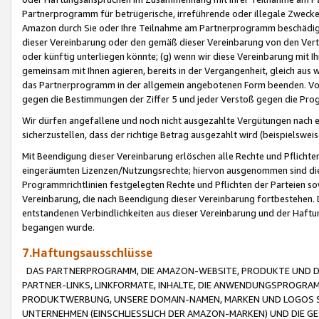
Partnerprogramm für betrügerische, irreführende oder illegale Zwecke
Amazon durch Sie oder Ihre Teilnahme am Partnerprogramm beschädig
dieser Vereinbarung oder den gemäß dieser Vereinbarung von den Vertr
oder künftig unterliegen könnte; (g) wenn wir diese Vereinbarung mit I
gemeinsam mit Ihnen agieren, bereits in der Vergangenheit, gleich aus
das Partnerprogramm in der allgemein angebotenen Form beenden. Vors
gegen die Bestimmungen der Ziffer 5 und jeder Verstoß gegen die Prog
Wir dürfen angefallene und noch nicht ausgezahlte Vergütungen nach 
sicherzustellen, dass der richtige Betrag ausgezahlt wird (beispielsw
Mit Beendigung dieser Vereinbarung erlöschen alle Rechte und Pflichte
eingeräumten Lizenzen/Nutzungsrechte; hiervon ausgenommen sind die in 
Programmrichtlinien festgelegten Rechte und Pflichten der Parteien sow
Vereinbarung, die nach Beendigung dieser Vereinbarung fortbestehen. D
entstandenen Verbindlichkeiten aus dieser Vereinbarung und der Haft
begangen wurde.
7.Haftungsausschlüsse
DAS PARTNERPROGRAMM, DIE AMAZON-WEBSITE, PRODUKTE UND DI
PARTNER-LINKS, LINKFORMATE, INHALTE, DIE ANWENDUNGSPROGR
PRODUKTWERBUNG, UNSERE DOMAIN-NAMEN, MARKEN UND LOGOS S
UNTERNEHMEN (EINSCHLIESSLICH DER AMAZON-MARKEN) UND DIE GE