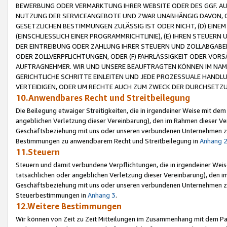
BEWERBUNG ODER VERMARKTUNG IHRER WEBSITE ODER DES GGF. AUF 
NUTZUNG DER SERVICEANGEBOTE UND ZWAR UNABHÄNGIG DAVON, O
GESETZLICHEN BESTIMMUNGEN ZULÄSSIG IST ODER NICHT, (D) EINE
(EINSCHLIESSLICH EINER PROGRAMMRICHTLINIE), (E) IHREN STEUER
DER EINTREIBUNG ODER ZAHLUNG IHRER STEUERN UND ZOLLABGAB
ODER ZOLLVERPFLICHTUNGEN, ODER (F) FAHRLÄSSIGKEIT ODER VORS
AUFTRAGNEHMER. WIR UND UNSERE BEAUFTRAGTEN KÖNNEN IM NAME
GERICHTLICHE SCHRITTE EINLEITEN UND JEDE PROZESSUALE HAND
VERTEIDIGEN, ODER UM RECHTE AUCH ZUM ZWECK DER DURCHSETZU
10.Anwendbares Recht und Streitbeilegung
Die Beilegung etwaiger Streitigkeiten, die in irgendeiner Weise mit de
angeblichen Verletzung dieser Vereinbarung), den im Rahmen dieser Ve
Geschäftsbeziehung mit uns oder unseren verbundenen Unternehmen zu
Bestimmungen zu anwendbarem Recht und Streitbeilegung in
Anhang 
11.Steuern
Steuern und damit verbundene Verpflichtungen, die in irgendeiner Wei
tatsächlichen oder angeblichen Verletzung dieser Vereinbarung), den 
Geschäftsbeziehung mit uns oder unseren verbundenen Unternehmen z
Steuerbestimmungen in
Anhang 3
.
12.Weitere Bestimmungen
Wir können von Zeit zu Zeit Mitteilungen im Zusammenhang mit dem Par