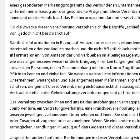
eines gesonderten Marketingprogramms des verbundenen Unternehmens
Unternehmen in Bezug auf das gesonderte Programm. Diese Vereinbarung
Ihnen und uns im Hinblick auf das Partnerprogramm dar und ersetzt al
Für die Zwecke dieser Vereinbarung verstehen sich die Begriffe „schließ
von „jedoch nicht beschränkt auf“.
Sämtliche Informationen in Bezug auf Amazon oder unsere verbunde
bereitstellen oder zugänglich machen und die nicht öffentlich bekannt bz
Informationen
“ von Amazon dar und verbleiben im alleinigen Eigent
wie dies angemessenerweise für die Erbringung Ihrer Leistungen gemäß d
juristischen Personen, die im Zusammenhang mit Ihrem Konto Zugriff au
Pflichten kennen und einhalten. Sie werden Vertrauliche Informationen 
Unternehmen) weitergeben und alle angemessenen Maßnahmen ergreifen
schützen, die gemäß dieser Vereinbarung nicht ausdrücklich zulässig is
Vertraulichkeits- oder Geheimhaltungsvereinbarungen und gilt für die
Das Verhältnis zwischen Ihnen und uns ist das unabhängiger Vertragspa
Joint-Venture, ein Vertretungsverhältnis, eine Franchisevereinbarung, 
unseren jeweiligen verbundenen Unternehmen und Ihnen. Sie sind ni
oder Zusagen abzugeben oder anzunehmen. Wenn Sie eine andere natürli
ermöglichen, Handlungen in Bezug auf den Gegenstand dieser Vereinbar
Ungeachtet anders lautender Bestimmungen in dieser Vereinbarung wird