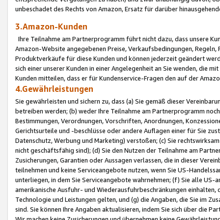
unbeschadet des Rechts von Amazon, Ersatz für darüber hinausgehen
3.Amazon-Kunden
Ihre Teilnahme am Partnerprogramm führt nicht dazu, dass unsere Kun
Amazon-Website angegebenen Preise, Verkaufsbedingungen, Regeln, Ri
Produktverkäufe für diese Kunden und können jederzeit geändert werde
sich einer unserer Kunden in einer Angelegenheit an Sie wenden, die 
Kunden mitteilen, dass er für Kundenservice-Fragen den auf der Ama
4.Gewährleistungen
Sie gewährleisten und sichern zu, dass (a) Sie gemäß dieser Vereinba
betreiben werden; (b) weder Ihre Teilnahme am Partnerprogramm noch d
Bestimmungen, Verordnungen, Vorschriften, Anordnungen, Konzessionen,
Gerichtsurteile und -beschlüsse oder andere Auflagen einer für Sie zu
Datenschutz, Werbung und Marketing) verstoßen; (c) Sie rechtswirksam 
nicht geschäftsfähig sind); (d) Sie den Nutzen der Teilnahme am Partne
Zusicherungen, Garantien oder Aussagen verlassen, die in dieser Verein
teilnehmen und keine Serviceangebote nutzen, wenn Sie US-Handelssa
unterliegen, in dem Sie Serviceangebote wahrnehmen; (f) Sie alle US
amerikanische Ausfuhr- und Wiederausfuhrbeschränkungen einhalten, 
Technologie und Leistungen gelten, und (g) die Angaben, die Sie im 
sind. Sie können Ihre Angaben aktualisieren, indem Sie sich über die 
Wir machen keine Zusicherungen und übernehmen keine Gewährleistun