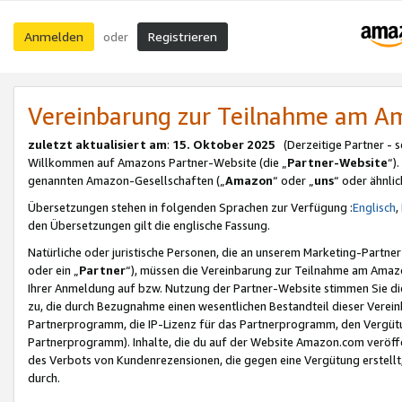
Anmelden
Registrieren
oder
Vereinbarung zur Teilnahme am 
zuletzt aktualisiert am
:
15. Oktober 2025
(Derzeitige Partner - 
Willkommen auf Amazons Partner-Website (die „
Partner-Website
“)
genannten Amazon-Gesellschaften („
Amazon
“ oder „
uns
“ oder ähnli
Übersetzungen stehen in folgenden Sprachen zur Verfügung :
Englisch
,
den Übersetzungen gilt die englische Fassung.
Natürliche oder juristische Personen, die an unserem Marketing-Partn
oder ein „
Partner
“), müssen die Vereinbarung zur Teilnahme am Ama
Ihrer Anmeldung auf bzw. Nutzung der Partner-Website stimmen Sie die
zu, die durch Bezugnahme einen wesentlichen Bestandteil dieser Verei
Partnerprogramm, die IP-Lizenz für das Partnerprogramm, den Vergütu
Partnerprogramm). Inhalte, die du auf der Website Amazon.com veröffe
des Verbots von Kundenrezensionen, die gegen eine Vergütung erstellt, 
durch.