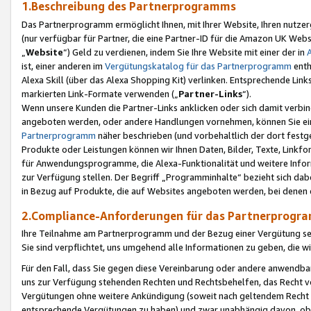
1.Beschreibung des Partnerprogramms
Das Partnerprogramm ermöglicht Ihnen, mit Ihrer Website, Ihren nutzer
(nur verfügbar für Partner, die eine Partner-ID für die Amazon UK We
„
Website
“) Geld zu verdienen, indem Sie Ihre Website mit einer der in
ist, einer anderen im
Vergütungskatalog für das Partnerprogramm
enth
Alexa Skill (über das Alexa Shopping Kit) verlinken. Entsprechende Lin
markierten Link-Formate verwenden („
Partner-Links
“).
Wenn unsere Kunden die Partner-Links anklicken oder sich damit verbi
angeboten werden, oder andere Handlungen vornehmen, können Sie eine
Partnerprogramm
näher beschrieben (und vorbehaltlich der dort festg
Produkte oder Leistungen können wir Ihnen Daten, Bilder, Texte, Linkfo
für Anwendungsprogramme, die Alexa-Funktionalität und weitere Inf
zur Verfügung stellen. Der Begriff „Programminhalte“ bezieht sich dabe
in Bezug auf Produkte, die auf Websites angeboten werden, bei denen 
2.Compliance-Anforderungen für das Partnerprog
Ihre Teilnahme am Partnerprogramm und der Bezug einer Vergütung setz
Sie sind verpflichtet, uns umgehend alle Informationen zu geben, die w
Für den Fall, dass Sie gegen diese Vereinbarung oder andere anwendba
uns zur Verfügung stehenden Rechten und Rechtsbehelfen, das Recht vo
Vergütungen ohne weitere Ankündigung (soweit nach geltendem Recht z
entsprechende Vergütungen zu haben) und zwar unabhängig davon, ob 