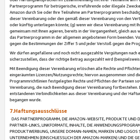
Partnerprogramm für betrügerische, irreführende oder illegale Zwecke
Amazon durch Sie oder Ihre Teilnahme am Partnerprogramm beschädig
dieser Vereinbarung oder den gemäß dieser Vereinbarung von den Vertr
oder künftig unterliegen könnte; (g) wenn wir diese Vereinbarung mit I
gemeinsam mit Ihnen agieren, bereits in der Vergangenheit, gleich aus
das Partnerprogramm in der allgemein angebotenen Form beenden. Vors
gegen die Bestimmungen der Ziffer 5 und jeder Verstoß gegen die Prog
Wir dürfen angefallene und noch nicht ausgezahlte Vergütungen nach 
sicherzustellen, dass der richtige Betrag ausgezahlt wird (beispielsw
Mit Beendigung dieser Vereinbarung erlöschen alle Rechte und Pflichte
eingeräumten Lizenzen/Nutzungsrechte; hiervon ausgenommen sind die in 
Programmrichtlinien festgelegten Rechte und Pflichten der Parteien sow
Vereinbarung, die nach Beendigung dieser Vereinbarung fortbestehen. D
entstandenen Verbindlichkeiten aus dieser Vereinbarung und der Haft
begangen wurde.
7.Haftungsausschlüsse
DAS PARTNERPROGRAMM, DIE AMAZON-WEBSITE, PRODUKTE UND DI
PARTNER-LINKS, LINKFORMATE, INHALTE, DIE ANWENDUNGSPROGR
PRODUKTWERBUNG, UNSERE DOMAIN-NAMEN, MARKEN UND LOGOS S
UNTERNEHMEN (EINSCHLIESSLICH DER AMAZON-MARKEN) UND DIE GE