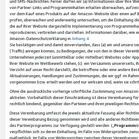
und SMS-Nachrichten. Ferner dürfen wir (a) Informationen über Ihre We
von Partner-Links und Programminhalten erhalten überwachen, aufzei
vor dem Kauf eines Produkts auf der Amazon-Website über einen auf Ih
prüfen, überwachen und anderweitig untersuchen, um die Einhaltung dies
die auf Ihrer Website dargestellte Implementierung von Programminhalt
reproduzieren, verbreiten und darstellen. Informationen darüber, wie w
Amazon-Datenschutzerklärung in
Anhang 4
.
Sie bestätigen und sind damit einverstanden, dass (a) wir und unsere 
(Traffic) anregen können, zu Bedingungen, die von den in dieser Vere
Unternehmen jederzeit (unmittelbar oder mittelbar) Websites oder Appl
Ihrer Website im Wettbewerb stehen, (c) ein Versäumnis unsererseits, I
Verzicht auf unser Recht darstellt, die betroffene oder eine andere B
Aktualisierungen, Handlungen und Zustimmungen, die wir ggf. im Rahme
vorgenommen bzw. erteilt werden und nur wirksam sind, wenn sie schri
Ohne die ausdrückliche vorherige schriftliche Zustimmung von Amazon
abtreten. Vorbehaltlich dieser Einschränkung ist diese Vereinbarung f
rechtlich bindend, gegenüber den Parteien und ihren jeweiligen Rech
Diese Vereinbarung umfasst die jeweils aktuellste Fassung aller Richtli
dieser Vereinbarung Bezug genommen wird und alle anderen Richtlinie
des Partnerprogramms zur Verfügung gestellt werden („
Programmric
verpflichten sich zu deren Einhaltung. Im Falle von Widersprüchen zwi
maßgeblich. Im Falle von Widersprüchen zwischen dieser Vereinbarun