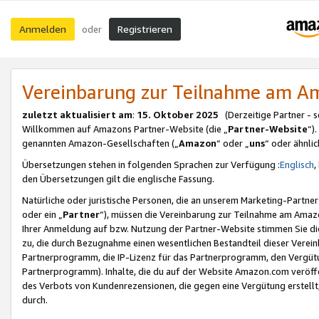
Anmelden
Registrieren
oder
Vereinbarung zur Teilnahme am 
zuletzt aktualisiert am
:
15. Oktober 2025
(Derzeitige Partner - 
Willkommen auf Amazons Partner-Website (die „
Partner-Website
“)
genannten Amazon-Gesellschaften („
Amazon
“ oder „
uns
“ oder ähnli
Übersetzungen stehen in folgenden Sprachen zur Verfügung :
Englisch
,
den Übersetzungen gilt die englische Fassung.
Natürliche oder juristische Personen, die an unserem Marketing-Partn
oder ein „
Partner
“), müssen die Vereinbarung zur Teilnahme am Ama
Ihrer Anmeldung auf bzw. Nutzung der Partner-Website stimmen Sie die
zu, die durch Bezugnahme einen wesentlichen Bestandteil dieser Verei
Partnerprogramm, die IP-Lizenz für das Partnerprogramm, den Vergütu
Partnerprogramm). Inhalte, die du auf der Website Amazon.com veröffe
des Verbots von Kundenrezensionen, die gegen eine Vergütung erstellt, 
durch.