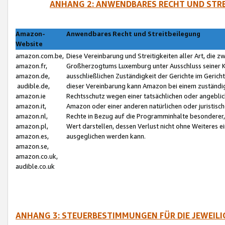
ANHANG 2: ANWENDBARES RECHT UND STRE
Amazon-
Anwendbares Recht und Streitbeilegung
Website
amazon.com.be,
Diese Vereinbarung und Streitigkeiten aller Art, die 
amazon.fr,
Großherzogtums Luxemburg unter Ausschluss seiner Kol
amazon.de,
ausschließlichen Zuständigkeit der Gerichte im Geri
audible.de,
dieser Vereinbarung kann Amazon bei einem zuständig
amazon.ie
Rechtsschutz wegen einer tatsächlichen oder angebli
amazon.it,
Amazon oder einer anderen natürlichen oder juristisc
amazon.nl,
Rechte in Bezug auf die Programminhalte besonderer,
amazon.pl,
Wert darstellen, dessen Verlust nicht ohne Weiteres e
amazon.es,
ausgeglichen werden kann.
amazon.se,
amazon.co.uk,
audible.co.uk
ANHANG 3: STEUERBESTIMMUNGEN FÜR DIE JEWEIL