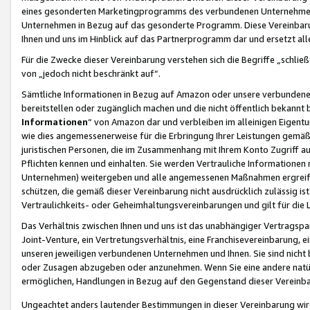
eines gesonderten Marketingprogramms des verbundenen Unternehmens
Unternehmen in Bezug auf das gesonderte Programm. Diese Vereinbarung
Ihnen und uns im Hinblick auf das Partnerprogramm dar und ersetzt al
Für die Zwecke dieser Vereinbarung verstehen sich die Begriffe „schließ
von „jedoch nicht beschränkt auf“.
Sämtliche Informationen in Bezug auf Amazon oder unsere verbunde
bereitstellen oder zugänglich machen und die nicht öffentlich bekannt bz
Informationen
“ von Amazon dar und verbleiben im alleinigen Eigent
wie dies angemessenerweise für die Erbringung Ihrer Leistungen gemäß d
juristischen Personen, die im Zusammenhang mit Ihrem Konto Zugriff au
Pflichten kennen und einhalten. Sie werden Vertrauliche Informationen 
Unternehmen) weitergeben und alle angemessenen Maßnahmen ergreifen
schützen, die gemäß dieser Vereinbarung nicht ausdrücklich zulässig is
Vertraulichkeits- oder Geheimhaltungsvereinbarungen und gilt für die
Das Verhältnis zwischen Ihnen und uns ist das unabhängiger Vertragspa
Joint-Venture, ein Vertretungsverhältnis, eine Franchisevereinbarung, 
unseren jeweiligen verbundenen Unternehmen und Ihnen. Sie sind ni
oder Zusagen abzugeben oder anzunehmen. Wenn Sie eine andere natürli
ermöglichen, Handlungen in Bezug auf den Gegenstand dieser Vereinbar
Ungeachtet anders lautender Bestimmungen in dieser Vereinbarung wird