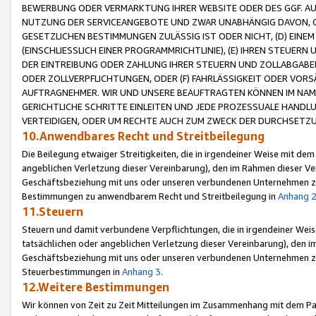
BEWERBUNG ODER VERMARKTUNG IHRER WEBSITE ODER DES GGF. AUF 
NUTZUNG DER SERVICEANGEBOTE UND ZWAR UNABHÄNGIG DAVON, O
GESETZLICHEN BESTIMMUNGEN ZULÄSSIG IST ODER NICHT, (D) EINE
(EINSCHLIESSLICH EINER PROGRAMMRICHTLINIE), (E) IHREN STEUER
DER EINTREIBUNG ODER ZAHLUNG IHRER STEUERN UND ZOLLABGAB
ODER ZOLLVERPFLICHTUNGEN, ODER (F) FAHRLÄSSIGKEIT ODER VORS
AUFTRAGNEHMER. WIR UND UNSERE BEAUFTRAGTEN KÖNNEN IM NAME
GERICHTLICHE SCHRITTE EINLEITEN UND JEDE PROZESSUALE HAND
VERTEIDIGEN, ODER UM RECHTE AUCH ZUM ZWECK DER DURCHSETZU
10.Anwendbares Recht und Streitbeilegung
Die Beilegung etwaiger Streitigkeiten, die in irgendeiner Weise mit de
angeblichen Verletzung dieser Vereinbarung), den im Rahmen dieser Ve
Geschäftsbeziehung mit uns oder unseren verbundenen Unternehmen zu
Bestimmungen zu anwendbarem Recht und Streitbeilegung in
Anhang 
11.Steuern
Steuern und damit verbundene Verpflichtungen, die in irgendeiner Wei
tatsächlichen oder angeblichen Verletzung dieser Vereinbarung), den 
Geschäftsbeziehung mit uns oder unseren verbundenen Unternehmen z
Steuerbestimmungen in
Anhang 3
.
12.Weitere Bestimmungen
Wir können von Zeit zu Zeit Mitteilungen im Zusammenhang mit dem Par