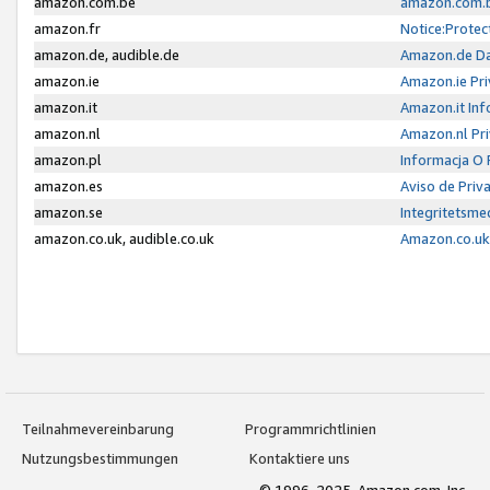
amazon.com.be
amazon.com.b
amazon.fr
Notice:Protec
amazon.de, audible.de
Amazon.de Da
amazon.ie
Amazon.ie Pri
amazon.it
Amazon.it Inf
amazon.nl
Amazon.nl Pri
amazon.pl
Informacja O
amazon.es
Aviso de Priv
amazon.se
Integritetsm
amazon.co.uk, audible.co.uk
Amazon.co.uk 
Teilnahmevereinbarung
Programmrichtlinien
Nutzungsbestimmungen
Kontaktiere uns