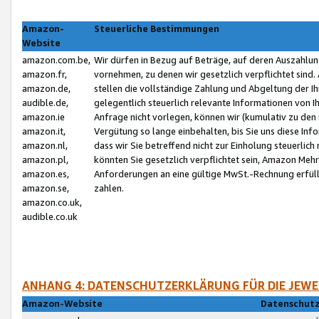
Amazon-
Steuerliche Bestimmungen
Website
amazon.com.be,
Wir dürfen in Bezug auf Beträge, auf deren Auszahlun
amazon.fr,
vornehmen, zu denen wir gesetzlich verpflichtet sind
amazon.de,
stellen die vollständige Zahlung und Abgeltung der 
audible.de,
gelegentlich steuerlich relevante Informationen von I
amazon.ie
Anfrage nicht vorlegen, können wir (kumulativ zu de
amazon.it,
Vergütung so lange einbehalten, bis Sie uns diese Inf
amazon.nl,
dass wir Sie betreffend nicht zur Einholung steuerlich 
amazon.pl,
könnten Sie gesetzlich verpflichtet sein, Amazon Meh
amazon.es,
Anforderungen an eine gültige MwSt.-Rechnung erfüllt
amazon.se,
zahlen.
amazon.co.uk,
audible.co.uk
ANHANG 4: DATENSCHUTZERKLÄRUNG FÜR DIE JEWE
Amazon-Website
Datenschutz