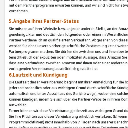
mit dem Partnerprogramm erwarten können, und wir sind nicht für etwa
vornehmen.
5.Angabe Ihres Partner-Status
Sie müssen auf Ihrer Website bzw. an jeder anderen Stelle, an der Am
genehmigt, klar und deutlich den folgenden oder einen im Wesentlichen
Partner verdiene ich an qualifizierten Verkäufen“. Abgesehen von die
werden Sie ohne unsere vorherige schriftliche Zustimmung keine weite
Partnerprogramm machen. Sie dürfen die zwischen uns und Ihnen best
(einschließlich der expliziten oder impliziten Aussage, dass Amazon Si
dass eine Verbindung zwischen Amazon und Ihnen oder einer anderen natü
vorliegenden Vereinbarung ausdrücklich gestattet ist.
6.Laufzeit und Kündigung
Die Laufzeit dieser Vereinbarung beginnt mit Ihrer Anmeldung für die 
jederzeit ordentlich oder aus wichtigem Grund durch schriftliche Kündi
automatisch und unter Ausschluss des Gerichtswegs), wobei eine solch
können kündigen, indem Sie sich über die Partner-Website in Ihrem Ko
auswählen.
Ferner können wir diese Vereinbarung jederzeit aus wichtigem Grund dur
Sie Ihre Pflichten aus dieser Vereinbarung erheblich verletzen; (b) wen
Programmrichtlinien) nicht innerhalb von 7 Tagen nach unserer Benachr
oder Haftungsansprüchen im Zusammenhang mit Ihrer Teilnahme am Pa