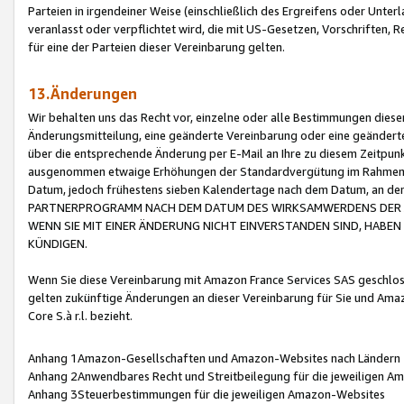
Parteien in irgendeiner Weise (einschließlich des Ergreifens oder Unt
veranlasst oder verpflichtet wird, die mit US-Gesetzen, Vorschriften,
für eine der Parteien dieser Vereinbarung gelten.
13.Änderungen
Wir behalten uns das Recht vor, einzelne oder alle Bestimmungen diese
Änderungsmitteilung, eine geänderte Vereinbarung oder eine geänderte 
über die entsprechende Änderung per E-Mail an Ihre zu diesem Zeitpun
ausgenommen etwaige Erhöhungen der Standardvergütung im Rahmen
Datum, jedoch frühestens sieben Kalendertage nach dem Datum, an de
PARTNERPROGRAMM NACH DEM DATUM DES WIRKSAMWERDENS DER Ä
WENN SIE MIT EINER ÄNDERUNG NICHT EINVERSTANDEN SIND, HABEN S
KÜNDIGEN.
Wenn Sie diese Vereinbarung mit Amazon France Services SAS geschlo
gelten zukünftige Änderungen an dieser Vereinbarung für Sie und Ama
Core S.à r.l. bezieht.
Anhang 1Amazon-Gesellschaften und Amazon-Websites nach Ländern
Anhang 2Anwendbares Recht und Streitbeilegung für die jeweiligen 
Anhang 3Steuerbestimmungen für die jeweiligen Amazon-Websites