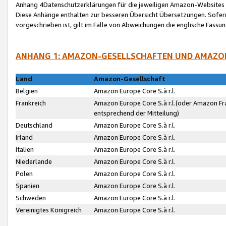
Anhang 4Datenschutzerklärungen für die jeweiligen Amazon-Websites
Diese Anhänge enthalten zur besseren Übersicht Übersetzungen. Sofe
vorgeschrieben ist, gilt im Falle von Abweichungen die englische Fass
ANHANG 1: AMAZON-GESELLSCHAFTEN UND AMAZO
Land
Amazon-Gesellschaft
Belgien
Amazon Europe Core S.à r.l.
Frankreich
Amazon Europe Core S.à r.l.(oder Amazon Fr
entsprechend der Mitteilung)
Deutschland
Amazon Europe Core S.à r.l.
Irland
Amazon Europe Core S.à r.l.
Italien
Amazon Europe Core S.à r.l.
Niederlande
Amazon Europe Core S.à r.l.
Polen
Amazon Europe Core S.à r.l.
Spanien
Amazon Europe Core S.à r.l.
Schweden
Amazon Europe Core S.à r.l.
Vereinigtes Königreich
Amazon Europe Core S.à r.l.