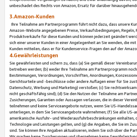
unbeschadet des Rechts von Amazon, Ersatz für darüber hinausgehen
3.Amazon-Kunden
Ihre Teilnahme am Partnerprogramm führt nicht dazu, dass unsere Kun
Amazon-Website angegebenen Preise, Verkaufsbedingungen, Regeln, Ri
Produktverkäufe für diese Kunden und können jederzeit geändert werde
sich einer unserer Kunden in einer Angelegenheit an Sie wenden, die 
Kunden mitteilen, dass er für Kundenservice-Fragen den auf der Ama
4.Gewährleistungen
Sie gewährleisten und sichern zu, dass (a) Sie gemäß dieser Vereinba
betreiben werden; (b) weder Ihre Teilnahme am Partnerprogramm noch d
Bestimmungen, Verordnungen, Vorschriften, Anordnungen, Konzessionen,
Gerichtsurteile und -beschlüsse oder andere Auflagen einer für Sie zu
Datenschutz, Werbung und Marketing) verstoßen; (c) Sie rechtswirksam 
nicht geschäftsfähig sind); (d) Sie den Nutzen der Teilnahme am Partne
Zusicherungen, Garantien oder Aussagen verlassen, die in dieser Verein
teilnehmen und keine Serviceangebote nutzen, wenn Sie US-Handelssa
unterliegen, in dem Sie Serviceangebote wahrnehmen; (f) Sie alle US
amerikanische Ausfuhr- und Wiederausfuhrbeschränkungen einhalten, 
Technologie und Leistungen gelten, und (g) die Angaben, die Sie im 
sind. Sie können Ihre Angaben aktualisieren, indem Sie sich über die 
Wir machen keine Zusicherungen und übernehmen keine Gewährleistun