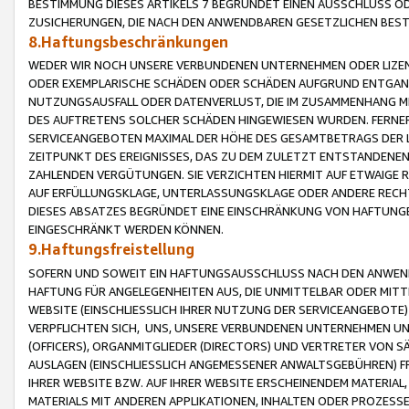
BESTIMMUNG DIESES ARTIKELS 7 BEGRÜNDET EINEN AUSSCHLUSS 
ZUSICHERUNGEN, DIE NACH DEN ANWENDBAREN GESETZLICHEN BE
8.Haftungsbeschränkungen
WEDER WIR NOCH UNSERE VERBUNDENEN UNTERNEHMEN ODER LIZEN
ODER EXEMPLARISCHE SCHÄDEN ODER SCHÄDEN AUFGRUND ENTGANG
NUTZUNGSAUSFALL ODER DATENVERLUST, DIE IM ZUSAMMENHANG MI
DES AUFTRETENS SOLCHER SCHÄDEN HINGEWIESEN WURDEN. FERN
SERVICEANGEBOTEN MAXIMAL DER HÖHE DES GESAMTBETRAGS DER 
ZEITPUNKT DES EREIGNISSES, DAS ZU DEM ZULETZT ENTSTANDENE
ZAHLENDEN VERGÜTUNGEN. SIE VERZICHTEN HIERMIT AUF ETWAIGE 
AUF ERFÜLLUNGSKLAGE, UNTERLASSUNGSKLAGE ODER ANDERE RECHT
DIESES ABSATZES BEGRÜNDET EINE EINSCHRÄNKUNG VON HAFTUNG
EINGESCHRÄNKT WERDEN KÖNNEN.
9.Haftungsfreistellung
SOFERN UND SOWEIT EIN HAFTUNGSAUSSCHLUSS NACH DEN ANWENDB
HAFTUNG FÜR ANGELEGENHEITEN AUS, DIE UNMITTELBAR ODER MITT
WEBSITE (EINSCHLIESSLICH IHRER NUTZUNG DER SERVICEANGEBOTE)
VERPFLICHTEN SICH, UNS, UNSERE VERBUNDENEN UNTERNEHMEN UN
(OFFICERS), ORGANMITGLIEDER (DIRECTORS) UND VERTRETER VON 
AUSLAGEN (EINSCHLIESSLICH ANGEMESSENER ANWALTSGEBÜHREN) FR
IHRER WEBSITE BZW. AUF IHRER WEBSITE ERSCHEINENDEM MATERIAL
MATERIALS MIT ANDEREN APPLIKATIONEN, INHALTEN ODER PROZESSE