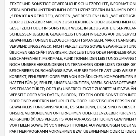
TEXTE UND SONSTIGE GEWERBLICHE SCHUTZRECHTE, INFORMATIONE
VERBUNDENEN UNTERNEHMEN ODER LIZENZGEBERN IM RAHMEN DES
„
SERVICEANGEBOTE
“), WERDEN „WIE BESEHEN“ UND „WIE VERFÜ
ODER LIZENZGEBER MACHEN ZUSICHERUNGEN ODER ÜBERNEHMEN GEW
GESETZLICH ODER IN SONSTIGER WEISE, IN BEZUG AUF DIE SERVI
SCHLIESSEN JEGLICHE GEWÄHRLEISTUNGEN IN BEZUG AUF DIE SERVI
GEWÄHRLEISTUNGEN BEZÜGLICH RECHTSMÄNGELN, MARKTGÄNGIGKEIT
VERWENDUNGSZWECK, NICHTVERLETZUNG SOWIE GEWÄHRLEISTUNGEN 
ÜBLICHEN GESCHÄFTSVERKEHR, DER LEISTUNG ODER HANDELSBRÄUCH
BESCHAFFENHEIT, MERKMALE, FUNKTIONEN, DEN LEISTUNGSUMFANG 
NOCH UNSERE VERBUNDENEN UNTERNEHMEN ODER LIZENZGEBER GEWÄ
BESCHRIEBEN DURCHGÄNGIG BZW. AUF BESTIMMTE ART UND WEISE
KORREKT, FEHLERFREI ODER FREI VON SCHÄDLICHEN KOMPONENTEN
HAFTEN FÜR: (A) FEHLER, UNGENAUIGKEITEN, VIREN, SCHADSOFTW
SYSTEMABSTÜRZE; ODER (B) UNBERECHTIGTE ZUGRIFFE AUF BZW. 
WEBSITE ODER VON DATEN, BILDERN, TEXTEN ODER SONSTIGEN INF
ODER EINER ANDEREN NATÜRLICHEN ODER JURISTISCHEN PERSON OD
GEWÄHRLEISTUNGSANSPRÜCHE, ES SEIN DENN, DIESE SIND IN DIES
UNSERE VERBUNDENEN UNTERNEHMEN ODER LIZENZGEBER FÜR EN
AUFGRUND (X) DES VERLUSTS VON VORAUSSICHTLICHEN GEWINNEN
VORTEILEN SOWIE (Y) VON INVESTITIONEN, AUFWENDUNGEN ODER VE
PARTNERPROGRAMM VORNEHMEN BZW. ÜBERNEHMEN ODER (Z) DER 