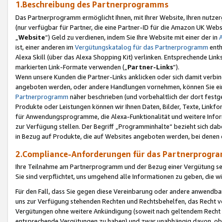
1.Beschreibung des Partnerprogramms
Das Partnerprogramm ermöglicht Ihnen, mit Ihrer Website, Ihren nutzer
(nur verfügbar für Partner, die eine Partner-ID für die Amazon UK We
„
Website
“) Geld zu verdienen, indem Sie Ihre Website mit einer der in
ist, einer anderen im
Vergütungskatalog für das Partnerprogramm
enth
Alexa Skill (über das Alexa Shopping Kit) verlinken. Entsprechende Lin
markierten Link-Formate verwenden („
Partner-Links
“).
Wenn unsere Kunden die Partner-Links anklicken oder sich damit verbi
angeboten werden, oder andere Handlungen vornehmen, können Sie eine
Partnerprogramm
näher beschrieben (und vorbehaltlich der dort festg
Produkte oder Leistungen können wir Ihnen Daten, Bilder, Texte, Linkfo
für Anwendungsprogramme, die Alexa-Funktionalität und weitere Inf
zur Verfügung stellen. Der Begriff „Programminhalte“ bezieht sich dabe
in Bezug auf Produkte, die auf Websites angeboten werden, bei denen 
2.Compliance-Anforderungen für das Partnerprog
Ihre Teilnahme am Partnerprogramm und der Bezug einer Vergütung setz
Sie sind verpflichtet, uns umgehend alle Informationen zu geben, die w
Für den Fall, dass Sie gegen diese Vereinbarung oder andere anwendba
uns zur Verfügung stehenden Rechten und Rechtsbehelfen, das Recht vo
Vergütungen ohne weitere Ankündigung (soweit nach geltendem Recht z
entsprechende Vergütungen zu haben) und zwar unabhängig davon, ob 