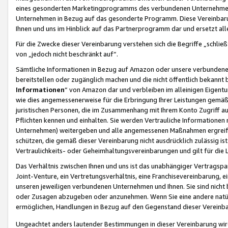
eines gesonderten Marketingprogramms des verbundenen Unternehmens
Unternehmen in Bezug auf das gesonderte Programm. Diese Vereinbarung
Ihnen und uns im Hinblick auf das Partnerprogramm dar und ersetzt al
Für die Zwecke dieser Vereinbarung verstehen sich die Begriffe „schließ
von „jedoch nicht beschränkt auf“.
Sämtliche Informationen in Bezug auf Amazon oder unsere verbunde
bereitstellen oder zugänglich machen und die nicht öffentlich bekannt bz
Informationen
“ von Amazon dar und verbleiben im alleinigen Eigent
wie dies angemessenerweise für die Erbringung Ihrer Leistungen gemäß d
juristischen Personen, die im Zusammenhang mit Ihrem Konto Zugriff au
Pflichten kennen und einhalten. Sie werden Vertrauliche Informationen 
Unternehmen) weitergeben und alle angemessenen Maßnahmen ergreifen
schützen, die gemäß dieser Vereinbarung nicht ausdrücklich zulässig is
Vertraulichkeits- oder Geheimhaltungsvereinbarungen und gilt für die
Das Verhältnis zwischen Ihnen und uns ist das unabhängiger Vertragspa
Joint-Venture, ein Vertretungsverhältnis, eine Franchisevereinbarung, 
unseren jeweiligen verbundenen Unternehmen und Ihnen. Sie sind ni
oder Zusagen abzugeben oder anzunehmen. Wenn Sie eine andere natürli
ermöglichen, Handlungen in Bezug auf den Gegenstand dieser Vereinbar
Ungeachtet anders lautender Bestimmungen in dieser Vereinbarung wird