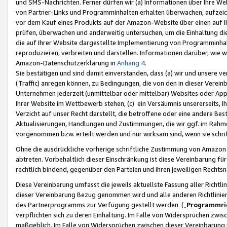
und SMS-Nachrichten. Ferner dürfen wir (a) Informationen über Ihre We
von Partner-Links und Programminhalten erhalten überwachen, aufzei
vor dem Kauf eines Produkts auf der Amazon-Website über einen auf Ih
prüfen, überwachen und anderweitig untersuchen, um die Einhaltung dies
die auf Ihrer Website dargestellte Implementierung von Programminhalt
reproduzieren, verbreiten und darstellen. Informationen darüber, wie w
Amazon-Datenschutzerklärung in
Anhang 4
.
Sie bestätigen und sind damit einverstanden, dass (a) wir und unsere 
(Traffic) anregen können, zu Bedingungen, die von den in dieser Vere
Unternehmen jederzeit (unmittelbar oder mittelbar) Websites oder Appl
Ihrer Website im Wettbewerb stehen, (c) ein Versäumnis unsererseits, I
Verzicht auf unser Recht darstellt, die betroffene oder eine andere B
Aktualisierungen, Handlungen und Zustimmungen, die wir ggf. im Rahme
vorgenommen bzw. erteilt werden und nur wirksam sind, wenn sie schri
Ohne die ausdrückliche vorherige schriftliche Zustimmung von Amazon
abtreten. Vorbehaltlich dieser Einschränkung ist diese Vereinbarung f
rechtlich bindend, gegenüber den Parteien und ihren jeweiligen Rech
Diese Vereinbarung umfasst die jeweils aktuellste Fassung aller Richtli
dieser Vereinbarung Bezug genommen wird und alle anderen Richtlinie
des Partnerprogramms zur Verfügung gestellt werden („
Programmric
verpflichten sich zu deren Einhaltung. Im Falle von Widersprüchen zwi
maßgeblich. Im Falle von Widersprüchen zwischen dieser Vereinbarun