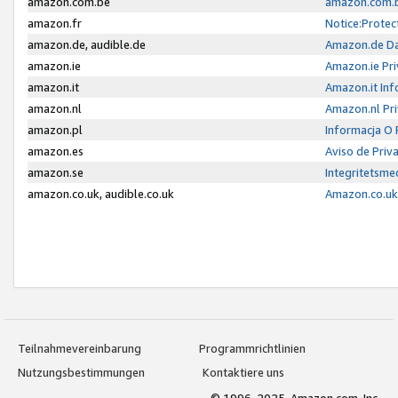
amazon.com.be
amazon.com.b
amazon.fr
Notice:Protec
amazon.de, audible.de
Amazon.de Da
amazon.ie
Amazon.ie Pri
amazon.it
Amazon.it Inf
amazon.nl
Amazon.nl Pri
amazon.pl
Informacja O
amazon.es
Aviso de Priv
amazon.se
Integritetsm
amazon.co.uk, audible.co.uk
Amazon.co.uk 
Teilnahmevereinbarung
Programmrichtlinien
Nutzungsbestimmungen
Kontaktiere uns