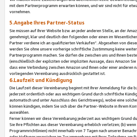
mit dem Partnerprogramm erwarten können, und wir sind nicht für etwa
vornehmen.
5.Angabe Ihres Partner-Status
Sie müssen auf Ihrer Website bzw. an jeder anderen Stelle, an der Am
genehmigt, klar und deutlich den folgenden oder einen im Wesentlichen
Partner verdiene ich an qualifizierten Verkäufen“. Abgesehen von die
werden Sie ohne unsere vorherige schriftliche Zustimmung keine weite
Partnerprogramm machen. Sie dürfen die zwischen uns und Ihnen best
(einschließlich der expliziten oder impliziten Aussage, dass Amazon Si
dass eine Verbindung zwischen Amazon und Ihnen oder einer anderen natü
vorliegenden Vereinbarung ausdrücklich gestattet ist.
6.Laufzeit und Kündigung
Die Laufzeit dieser Vereinbarung beginnt mit Ihrer Anmeldung für die 
jederzeit ordentlich oder aus wichtigem Grund durch schriftliche Kündi
automatisch und unter Ausschluss des Gerichtswegs), wobei eine solch
können kündigen, indem Sie sich über die Partner-Website in Ihrem Ko
auswählen.
Ferner können wir diese Vereinbarung jederzeit aus wichtigem Grund dur
Sie Ihre Pflichten aus dieser Vereinbarung erheblich verletzen; (b) wen
Programmrichtlinien) nicht innerhalb von 7 Tagen nach unserer Benachr
oder Haftungsansprüchen im Zusammenhang mit Ihrer Teilnahme am Pa