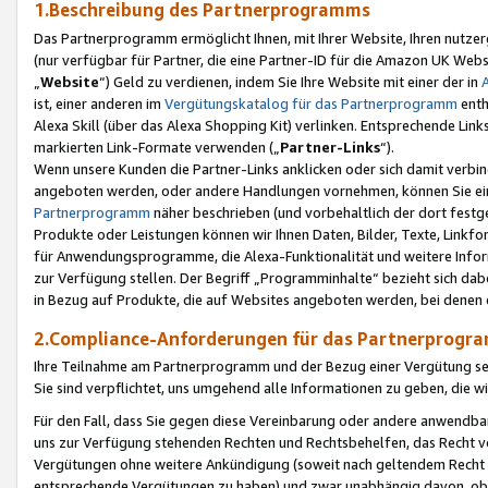
1.Beschreibung des Partnerprogramms
Das Partnerprogramm ermöglicht Ihnen, mit Ihrer Website, Ihren nutzer
(nur verfügbar für Partner, die eine Partner-ID für die Amazon UK We
„
Website
“) Geld zu verdienen, indem Sie Ihre Website mit einer der in
ist, einer anderen im
Vergütungskatalog für das Partnerprogramm
enth
Alexa Skill (über das Alexa Shopping Kit) verlinken. Entsprechende Lin
markierten Link-Formate verwenden („
Partner-Links
“).
Wenn unsere Kunden die Partner-Links anklicken oder sich damit verbi
angeboten werden, oder andere Handlungen vornehmen, können Sie eine
Partnerprogramm
näher beschrieben (und vorbehaltlich der dort festg
Produkte oder Leistungen können wir Ihnen Daten, Bilder, Texte, Linkfo
für Anwendungsprogramme, die Alexa-Funktionalität und weitere Inf
zur Verfügung stellen. Der Begriff „Programminhalte“ bezieht sich dabe
in Bezug auf Produkte, die auf Websites angeboten werden, bei denen 
2.Compliance-Anforderungen für das Partnerprog
Ihre Teilnahme am Partnerprogramm und der Bezug einer Vergütung setz
Sie sind verpflichtet, uns umgehend alle Informationen zu geben, die w
Für den Fall, dass Sie gegen diese Vereinbarung oder andere anwendba
uns zur Verfügung stehenden Rechten und Rechtsbehelfen, das Recht vo
Vergütungen ohne weitere Ankündigung (soweit nach geltendem Recht z
entsprechende Vergütungen zu haben) und zwar unabhängig davon, ob 