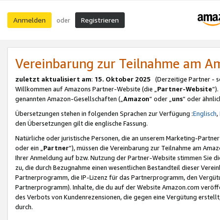
Anmelden
Registrieren
oder
Vereinbarung zur Teilnahme am 
zuletzt aktualisiert am
:
15. Oktober 2025
(Derzeitige Partner - 
Willkommen auf Amazons Partner-Website (die „
Partner-Website
“)
genannten Amazon-Gesellschaften („
Amazon
“ oder „
uns
“ oder ähnli
Übersetzungen stehen in folgenden Sprachen zur Verfügung :
Englisch
,
den Übersetzungen gilt die englische Fassung.
Natürliche oder juristische Personen, die an unserem Marketing-Partn
oder ein „
Partner
“), müssen die Vereinbarung zur Teilnahme am Ama
Ihrer Anmeldung auf bzw. Nutzung der Partner-Website stimmen Sie die
zu, die durch Bezugnahme einen wesentlichen Bestandteil dieser Verei
Partnerprogramm, die IP-Lizenz für das Partnerprogramm, den Vergütu
Partnerprogramm). Inhalte, die du auf der Website Amazon.com veröffe
des Verbots von Kundenrezensionen, die gegen eine Vergütung erstellt, 
durch.