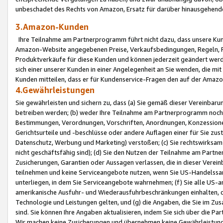
unbeschadet des Rechts von Amazon, Ersatz für darüber hinausgehen
3.Amazon-Kunden
Ihre Teilnahme am Partnerprogramm führt nicht dazu, dass unsere Kun
Amazon-Website angegebenen Preise, Verkaufsbedingungen, Regeln, Ri
Produktverkäufe für diese Kunden und können jederzeit geändert werde
sich einer unserer Kunden in einer Angelegenheit an Sie wenden, die 
Kunden mitteilen, dass er für Kundenservice-Fragen den auf der Ama
4.Gewährleistungen
Sie gewährleisten und sichern zu, dass (a) Sie gemäß dieser Vereinba
betreiben werden; (b) weder Ihre Teilnahme am Partnerprogramm noch d
Bestimmungen, Verordnungen, Vorschriften, Anordnungen, Konzessionen,
Gerichtsurteile und -beschlüsse oder andere Auflagen einer für Sie zu
Datenschutz, Werbung und Marketing) verstoßen; (c) Sie rechtswirksam 
nicht geschäftsfähig sind); (d) Sie den Nutzen der Teilnahme am Partne
Zusicherungen, Garantien oder Aussagen verlassen, die in dieser Verein
teilnehmen und keine Serviceangebote nutzen, wenn Sie US-Handelssa
unterliegen, in dem Sie Serviceangebote wahrnehmen; (f) Sie alle US
amerikanische Ausfuhr- und Wiederausfuhrbeschränkungen einhalten, 
Technologie und Leistungen gelten, und (g) die Angaben, die Sie im 
sind. Sie können Ihre Angaben aktualisieren, indem Sie sich über die 
Wir machen keine Zusicherungen und übernehmen keine Gewährleistun