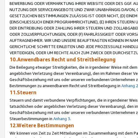
BEWERBUNG ODER VERMARKTUNG IHRER WEBSITE ODER DES GGF. AUF 
NUTZUNG DER SERVICEANGEBOTE UND ZWAR UNABHÄNGIG DAVON, O
GESETZLICHEN BESTIMMUNGEN ZULÄSSIG IST ODER NICHT, (D) EINE
(EINSCHLIESSLICH EINER PROGRAMMRICHTLINIE), (E) IHREN STEUER
DER EINTREIBUNG ODER ZAHLUNG IHRER STEUERN UND ZOLLABGAB
ODER ZOLLVERPFLICHTUNGEN, ODER (F) FAHRLÄSSIGKEIT ODER VORS
AUFTRAGNEHMER. WIR UND UNSERE BEAUFTRAGTEN KÖNNEN IM NAME
GERICHTLICHE SCHRITTE EINLEITEN UND JEDE PROZESSUALE HAND
VERTEIDIGEN, ODER UM RECHTE AUCH ZUM ZWECK DER DURCHSETZU
10.Anwendbares Recht und Streitbeilegung
Die Beilegung etwaiger Streitigkeiten, die in irgendeiner Weise mit de
angeblichen Verletzung dieser Vereinbarung), den im Rahmen dieser Ve
Geschäftsbeziehung mit uns oder unseren verbundenen Unternehmen zu
Bestimmungen zu anwendbarem Recht und Streitbeilegung in
Anhang 
11.Steuern
Steuern und damit verbundene Verpflichtungen, die in irgendeiner Wei
tatsächlichen oder angeblichen Verletzung dieser Vereinbarung), den 
Geschäftsbeziehung mit uns oder unseren verbundenen Unternehmen z
Steuerbestimmungen in
Anhang 3
.
12.Weitere Bestimmungen
Wir können von Zeit zu Zeit Mitteilungen im Zusammenhang mit dem Par