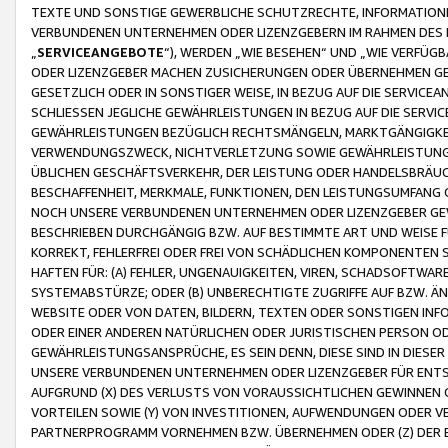
TEXTE UND SONSTIGE GEWERBLICHE SCHUTZRECHTE, INFORMATIONE
VERBUNDENEN UNTERNEHMEN ODER LIZENZGEBERN IM RAHMEN DES
„
SERVICEANGEBOTE
“), WERDEN „WIE BESEHEN“ UND „WIE VERFÜ
ODER LIZENZGEBER MACHEN ZUSICHERUNGEN ODER ÜBERNEHMEN GEW
GESETZLICH ODER IN SONSTIGER WEISE, IN BEZUG AUF DIE SERVI
SCHLIESSEN JEGLICHE GEWÄHRLEISTUNGEN IN BEZUG AUF DIE SERVI
GEWÄHRLEISTUNGEN BEZÜGLICH RECHTSMÄNGELN, MARKTGÄNGIGKEIT
VERWENDUNGSZWECK, NICHTVERLETZUNG SOWIE GEWÄHRLEISTUNGEN 
ÜBLICHEN GESCHÄFTSVERKEHR, DER LEISTUNG ODER HANDELSBRÄUCH
BESCHAFFENHEIT, MERKMALE, FUNKTIONEN, DEN LEISTUNGSUMFANG 
NOCH UNSERE VERBUNDENEN UNTERNEHMEN ODER LIZENZGEBER GEWÄ
BESCHRIEBEN DURCHGÄNGIG BZW. AUF BESTIMMTE ART UND WEISE
KORREKT, FEHLERFREI ODER FREI VON SCHÄDLICHEN KOMPONENTEN
HAFTEN FÜR: (A) FEHLER, UNGENAUIGKEITEN, VIREN, SCHADSOFTW
SYSTEMABSTÜRZE; ODER (B) UNBERECHTIGTE ZUGRIFFE AUF BZW. 
WEBSITE ODER VON DATEN, BILDERN, TEXTEN ODER SONSTIGEN INF
ODER EINER ANDEREN NATÜRLICHEN ODER JURISTISCHEN PERSON OD
GEWÄHRLEISTUNGSANSPRÜCHE, ES SEIN DENN, DIESE SIND IN DIES
UNSERE VERBUNDENEN UNTERNEHMEN ODER LIZENZGEBER FÜR EN
AUFGRUND (X) DES VERLUSTS VON VORAUSSICHTLICHEN GEWINNEN
VORTEILEN SOWIE (Y) VON INVESTITIONEN, AUFWENDUNGEN ODER VE
PARTNERPROGRAMM VORNEHMEN BZW. ÜBERNEHMEN ODER (Z) DER 