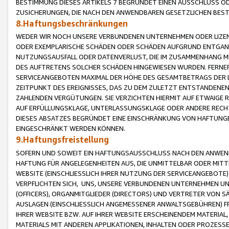
BESTIMMUNG DIESES ARTIKELS 7 BEGRÜNDET EINEN AUSSCHLUSS 
ZUSICHERUNGEN, DIE NACH DEN ANWENDBAREN GESETZLICHEN BE
8.Haftungsbeschränkungen
WEDER WIR NOCH UNSERE VERBUNDENEN UNTERNEHMEN ODER LIZEN
ODER EXEMPLARISCHE SCHÄDEN ODER SCHÄDEN AUFGRUND ENTGANG
NUTZUNGSAUSFALL ODER DATENVERLUST, DIE IM ZUSAMMENHANG MI
DES AUFTRETENS SOLCHER SCHÄDEN HINGEWIESEN WURDEN. FERN
SERVICEANGEBOTEN MAXIMAL DER HÖHE DES GESAMTBETRAGS DER 
ZEITPUNKT DES EREIGNISSES, DAS ZU DEM ZULETZT ENTSTANDENE
ZAHLENDEN VERGÜTUNGEN. SIE VERZICHTEN HIERMIT AUF ETWAIGE 
AUF ERFÜLLUNGSKLAGE, UNTERLASSUNGSKLAGE ODER ANDERE RECHT
DIESES ABSATZES BEGRÜNDET EINE EINSCHRÄNKUNG VON HAFTUNG
EINGESCHRÄNKT WERDEN KÖNNEN.
9.Haftungsfreistellung
SOFERN UND SOWEIT EIN HAFTUNGSAUSSCHLUSS NACH DEN ANWENDB
HAFTUNG FÜR ANGELEGENHEITEN AUS, DIE UNMITTELBAR ODER MITT
WEBSITE (EINSCHLIESSLICH IHRER NUTZUNG DER SERVICEANGEBOTE)
VERPFLICHTEN SICH, UNS, UNSERE VERBUNDENEN UNTERNEHMEN UN
(OFFICERS), ORGANMITGLIEDER (DIRECTORS) UND VERTRETER VON 
AUSLAGEN (EINSCHLIESSLICH ANGEMESSENER ANWALTSGEBÜHREN) FR
IHRER WEBSITE BZW. AUF IHRER WEBSITE ERSCHEINENDEM MATERIAL
MATERIALS MIT ANDEREN APPLIKATIONEN, INHALTEN ODER PROZESSE