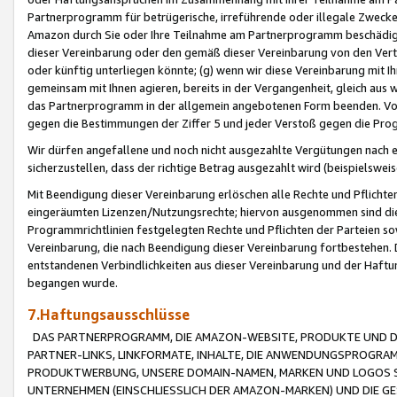
Partnerprogramm für betrügerische, irreführende oder illegale Zwecke
Amazon durch Sie oder Ihre Teilnahme am Partnerprogramm beschädig
dieser Vereinbarung oder den gemäß dieser Vereinbarung von den Vertr
oder künftig unterliegen könnte; (g) wenn wir diese Vereinbarung mit I
gemeinsam mit Ihnen agieren, bereits in der Vergangenheit, gleich aus
das Partnerprogramm in der allgemein angebotenen Form beenden. Vors
gegen die Bestimmungen der Ziffer 5 und jeder Verstoß gegen die Prog
Wir dürfen angefallene und noch nicht ausgezahlte Vergütungen nach 
sicherzustellen, dass der richtige Betrag ausgezahlt wird (beispielsw
Mit Beendigung dieser Vereinbarung erlöschen alle Rechte und Pflichte
eingeräumten Lizenzen/Nutzungsrechte; hiervon ausgenommen sind die in 
Programmrichtlinien festgelegten Rechte und Pflichten der Parteien sow
Vereinbarung, die nach Beendigung dieser Vereinbarung fortbestehen. D
entstandenen Verbindlichkeiten aus dieser Vereinbarung und der Haft
begangen wurde.
7.Haftungsausschlüsse
DAS PARTNERPROGRAMM, DIE AMAZON-WEBSITE, PRODUKTE UND DI
PARTNER-LINKS, LINKFORMATE, INHALTE, DIE ANWENDUNGSPROGR
PRODUKTWERBUNG, UNSERE DOMAIN-NAMEN, MARKEN UND LOGOS S
UNTERNEHMEN (EINSCHLIESSLICH DER AMAZON-MARKEN) UND DIE GE