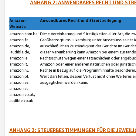
ANHANG 2: ANWENDBARES RECHT UND STRE
Amazon-
Anwendbares Recht und Streitbeilegung
Website
amazon.com.be,
Diese Vereinbarung und Streitigkeiten aller Art, die 
amazon.fr,
Großherzogtums Luxemburg unter Ausschluss seiner Kol
amazon.de,
ausschließlichen Zuständigkeit der Gerichte im Geri
audible.de,
dieser Vereinbarung kann Amazon bei einem zuständig
amazon.ie
Rechtsschutz wegen einer tatsächlichen oder angebli
amazon.it,
Amazon oder einer anderen natürlichen oder juristisc
amazon.nl,
Rechte in Bezug auf die Programminhalte besonderer,
amazon.pl,
Wert darstellen, dessen Verlust nicht ohne Weiteres e
amazon.es,
ausgeglichen werden kann.
amazon.se,
amazon.co.uk,
audible.co.uk
ANHANG 3: STEUERBESTIMMUNGEN FÜR DIE JEWEIL