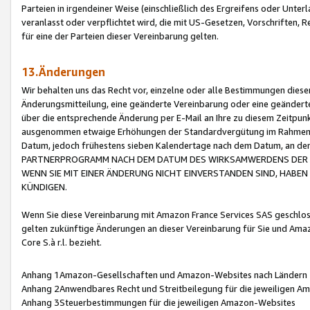
Parteien in irgendeiner Weise (einschließlich des Ergreifens oder Unt
veranlasst oder verpflichtet wird, die mit US-Gesetzen, Vorschriften,
für eine der Parteien dieser Vereinbarung gelten.
13.Änderungen
Wir behalten uns das Recht vor, einzelne oder alle Bestimmungen diese
Änderungsmitteilung, eine geänderte Vereinbarung oder eine geänderte 
über die entsprechende Änderung per E-Mail an Ihre zu diesem Zeitpun
ausgenommen etwaige Erhöhungen der Standardvergütung im Rahmen
Datum, jedoch frühestens sieben Kalendertage nach dem Datum, an de
PARTNERPROGRAMM NACH DEM DATUM DES WIRKSAMWERDENS DER Ä
WENN SIE MIT EINER ÄNDERUNG NICHT EINVERSTANDEN SIND, HABEN S
KÜNDIGEN.
Wenn Sie diese Vereinbarung mit Amazon France Services SAS geschlo
gelten zukünftige Änderungen an dieser Vereinbarung für Sie und Ama
Core S.à r.l. bezieht.
Anhang 1Amazon-Gesellschaften und Amazon-Websites nach Ländern
Anhang 2Anwendbares Recht und Streitbeilegung für die jeweiligen 
Anhang 3Steuerbestimmungen für die jeweiligen Amazon-Websites