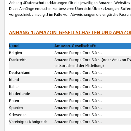
Anhang 4Datenschutzerklärungen für die jeweiligen Amazon-Websites
Diese Anhänge enthalten zur besseren Übersicht Übersetzungen. Sofe
vorgeschrieben ist, gilt im Falle von Abweichungen die englische Fass
ANHANG 1: AMAZON-GESELLSCHAFTEN UND AMAZO
Land
Amazon-Gesellschaft
Belgien
Amazon Europe Core S.à r.l.
Frankreich
Amazon Europe Core S.à r.l.(oder Amazon Fr
entsprechend der Mitteilung)
Deutschland
Amazon Europe Core S.à r.l.
Irland
Amazon Europe Core S.à r.l.
Italien
Amazon Europe Core S.à r.l.
Niederlande
Amazon Europe Core S.à r.l.
Polen
Amazon Europe Core S.à r.l.
Spanien
Amazon Europe Core S.à r.l.
Schweden
Amazon Europe Core S.à r.l.
Vereinigtes Königreich
Amazon Europe Core S.à r.l.