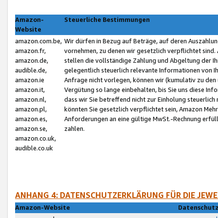
Amazon-
Steuerliche Bestimmungen
Website
amazon.com.be,
Wir dürfen in Bezug auf Beträge, auf deren Auszahlun
amazon.fr,
vornehmen, zu denen wir gesetzlich verpflichtet sind
amazon.de,
stellen die vollständige Zahlung und Abgeltung der 
audible.de,
gelegentlich steuerlich relevante Informationen von I
amazon.ie
Anfrage nicht vorlegen, können wir (kumulativ zu de
amazon.it,
Vergütung so lange einbehalten, bis Sie uns diese Inf
amazon.nl,
dass wir Sie betreffend nicht zur Einholung steuerlich 
amazon.pl,
könnten Sie gesetzlich verpflichtet sein, Amazon Meh
amazon.es,
Anforderungen an eine gültige MwSt.-Rechnung erfüllt
amazon.se,
zahlen.
amazon.co.uk,
audible.co.uk
ANHANG 4: DATENSCHUTZERKLÄRUNG FÜR DIE JEWE
Amazon-Website
Datenschutz