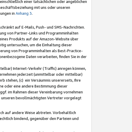
nschließlich einer tatsächlichen oder angeblichen
Geschäftsbeziehung mit uns oder unseren
mungen in
Anhang 3
.
schränkt auf E-Mails, Push- und SMS-Nachrichten.
ellung von Partner-Links und Programminhalten
 eines Produkts auf der Amazon-Website über
tig untersuchen, um die Einhaltung dieser
ntierung von Programminhalten als Best-Practice-
sonenbezogene Daten verarbeiten, finden Sie in der
telbar) Internet-Verkehr (Traffic) anregen können,
rnehmen jederzeit (unmittelbar oder mittelbar)
b stehen, (c) ein Versäumnis unsererseits, Ihre
fene oder eine andere Bestimmung dieser
r ggf. im Rahmen dieser Vereinbarung vornehmen
ch unseren bevollmächtigten Vertreter vorgelegt
ch auf andere Weise abtreten. Vorbehaltlich
rechtlich bindend, gegenüber den Parteien und