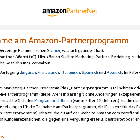
nahme am Amazon-Partnerprogramm
rzeitige Partner - sehen Sie
hier
, was sich geändert hat).
Partner-Website
“). Hier können Sie Ihre Marketing-Partner-Beziehung zu d
iche Bezeichnung) verwalten.
Verfügung :
Englisch
,
Französisch
,
Italienisch
,
Spanisch
und
Polnisch
. Im Fall
erem Marketing-Partner-Programm (das „
Partnerprogramm
“) teilnehmen od
on-Partnerprogramm (diese „
Vereinbarung
“) ohne Änderungen akzeptieren
 einschließlich den
Programmrichtlinien
(wie in Ziffer 12 definiert) zu, die 
raussetzungen für die Teilnahme am Partnerprogramm, die IP-Lizenz für das
s Partnerprogramm). Inhalte, die du auf der Website Amazon.com veröffentl
n Kundenrezensionen, die gegen eine Vergütung erstellt, bearbeitet oder ent
mms