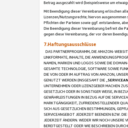
Betrag ausgezahlt wird (beispielsweise um etwai
Mit Beendigung dieser Vereinbarung erlöschen alle
Lizenzen/Nutzungsrechte; hiervon ausgenommen sind
Pflichten der Parteien sowie ggf. entstandene, ab
Die Beendigung dieser Vereinbarung befreit die P
gegen diese Vereinbarung, der vor deren Beendi
7.Haftungsausschlüsse
DAS PARTNERPROGRAMM, DIE AMAZON-WEBSITE,
LINKFORMATE, INHALTE, DIE ANWENDUNGSPRO
NAMEN, MARKEN UND LOGOS SOWIE DIE DOMAIN
GESAMTE TECHNOLOGIE, SOFTWARE SOWIE FUNKT
DIE VON ODER IM AUFTRAG VON AMAZON, UNS
GENUTZT WERDEN (INSGESAMT DIE „
SERVICEA
UNTERNEHMEN ODER LIZENZGEBER MACHEN ZUSI
GESETZLICH ODER IN SONSTIGER WEISE, IN BE
GEWÄHRLEISTUNGEN IN BEZUG AUF DIE SERVICE
MARKTGÄNGIGKEIT, ZUFRIEDENSTELLENDER QUA
SICH AUS GESETZLICHEN BESTIMMUNGEN, GEPFL
SERVICEANGEBOT JEDERZEIT BEENDEN BZW. DIE
JEDERZEIT ÄNDERN. WEDER WIR NOCH UNSERE 
BEREITGESTELLT ODER WIE BESCHRIEBEN DURC