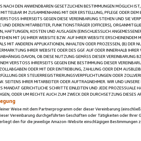
 NACH DEN ANWENDBAREN GESETZLICHEN BESTIMMUNGEN MÖGLICH IST, S
MITTELBAR IM ZUSAMMENHANG MIT DER ERSTELLUNG, PFLEGE ODER DEM BE
ERSTOSS IHRERSEITS GEGEN DIESE VEREINBARUNG STEHEN UND SIE VERP
UND DEREN MITARBEITER, FUNKTIONSTRÄGER (OFFICERS), ORGANMITGLI
N, HAFTUNGEN, KOSTEN UND AUSLAGEN (EINSCHLIESSLICH ANGEMESSENE
HEN MIT (A) IHRER WEBSITE BZW. AUF IHRER WEBSITE ERSCHEINENDEM M
LS MIT ANDEREN APPLIKATIONEN, INHALTEN ODER PROZESSEN, (B) DER 
RMARKTUNG IHRER WEBSITE ODER DES GGF. AUF ODER INNERHALB IHRER W
ABHÄNGIG DAVON, OB DIESE NUTZUNG GEMÄSS DIESER VEREINBARUNG B
EINEM VERSTOSS IHRERSEITS GEGEN EINE BESTIMMUNG DIESER VEREINBARU
D ZOLLABGABEN ODER MIT DER EINTREIBUNG, ZAHLUNG ODER DEM AUSBLEI
FÜLLUNG DER STEUERREGISTRIERUNGSVERPFLICHTUNGEN ODER ZOLLVERPF
W. SEITENS IHRER MITARBEITER ODER AUFTRAGNEHMER. WIR UND UNSERE
ES MANDAT GERICHTLICHE SCHRITTE EINLEITEN UND JEDE PROZESSUALE 
GEN, ODER UM RECHTE AUCH ZUM ZWECK DER DURCHSETZUNG DIESES AR
ilegung
endeiner Weise mit dem Partnerprogramm oder dieser Vereinbarung (einschließl
ieser Vereinbarung durchgeführten Geschäften oder Tätigkeiten oder Ihrer 
iegt den für die jeweilige Amazon-Website einschlägigen Bestimmungen z