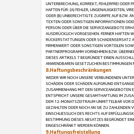
UNTERBRECHUNG, KORREKT, FEHLERFREI ODER 
HAFTEN FÜR: (A) FEHLER, UNGENAUIGKEITEN, 
ODER (B) UNBERECHTIGTE ZUGRIFFE AUF BZW. 
TEXTEN ODER SONSTIGEN INFORMATIONEN ODER 
PERSON ODER ÜBER DIE SERVICEANGEBOTE ERHA
AUSDRÜCKLICH VORGESEHEN. FERNER HAFTEN 
RÜCKERSTATTUNGEN ODER SCHADENSERSATZ AU
FIRMENWERT ODER SONSTIGEN VORTEILEN SOWIE
PARTNERPROGRAMM VORNEHMEN BZW. ÜBERNEHM
DIESES ARTIKELS 7 BEGRÜNDET EINEN AUSSCH
ANWENDBAREN GESETZLICHEN BESTIMMUNGEN 
8.Haftungsbeschränkungen
WEDER WIR NOCH UNSERE VERBUNDENEN UNTERN
SCHÄDEN ODER SCHÄDEN AUFGRUND ENTGANGENE
ZUSAMMENHANG MIT DEN SERVICEANGEBOTEN EN
ENTSPRICHT UNSERE GESAMTHAFTUNG IM ZUSAM
DEM 12-MONATSZEITRAUM UNMITTELBAR VOR DE
GEZAHLTEN ODER NOCH AN SIE ZU ZAHLENDEN V
EINSCHLIESSLICH DES RECHTS AUF ERFÜLLUNGS
BESTIMMUNG DIESES ABSATZES BEGRÜNDET EI
EINGESCHRÄNKT WERDEN KÖNNEN.
9.Haftungsfreistellung