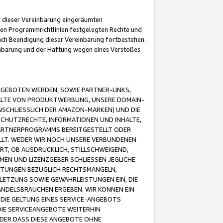
it dieser Vereinbarung eingeräumten
 den Programmrichtlinien festgelegten Rechte und
 nach Beendigung dieser Vereinbarung fortbestehen.
einbarung und der Haftung wegen eines Verstoßes
GEBOTEN WERDEN, SOWIE PARTNER-LINKS,
ALTE VON PRODUKTWERBUNG, UNSERE DOMAIN-
SCHLIESSLICH DER AMAZON-MARKEN) UND DIE
SCHUTZRECHTE, INFORMATIONEN UND INHALTE,
PARTNERPROGRAMMS BEREITGESTELLT ODER
ELLT. WEDER WIR NOCH UNSERE VERBUNDENEN
T, OB AUSDRÜCKLICH, STILLSCHWEIGEND,
MEN UND LIZENZGEBER SCHLIESSEN JEGLICHE
ISTUNGEN BEZÜGLICH RECHTSMÄNGELN,
LETZUNG SOWIE GEWÄHRLEISTUNGEN EIN, DIE
ANDELSBRÄUCHEN ERGEBEN. WIR KÖNNEN EIN
 DIE GELTUNG EINES SERVICE-ANGEBOTS
IE SERVICEANGEBOTE WEITERHIN
ODER DASS DIESE ANGEBOTE OHNE