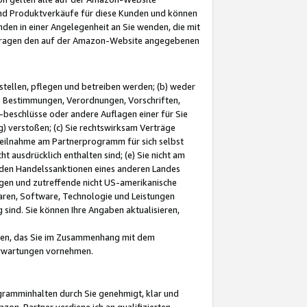
und Produktverkäufe für diese Kunden und können
nden in einer Angelegenheit an Sie wenden, die mit
e-Fragen den auf der Amazon-Website angegebenen
stellen, pflegen und betreiben werden; (b) weder
e Bestimmungen, Verordnungen, Vorschriften,
-beschlüsse oder andere Auflagen einer für Sie
 verstoßen; (c) Sie rechtswirksam Verträge
r Teilnahme am Partnerprogramm für sich selbst
t ausdrücklich enthalten sind; (e) Sie nicht am
den Handelssanktionen eines anderen Landes
gen und zutreffende nicht US-amerikanische
ren, Software, Technologie und Leistungen
sind. Sie können Ihre Angaben aktualisieren,
men, das Sie im Zusammenhang mit dem
 Erwartungen vornehmen.
ogramminhalten durch Sie genehmigt, klar und
zon-Partner verdiene ich an qualifizierten