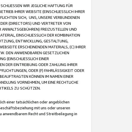
CHLIESSEN WIR JEGLICHE HAFTUNG FÜR
TRIEB IHRER WEBSITE (EINSCHLIESSLICH IHRER
FLICHTEN SICH, UNS, UNSERE VERBUNDENEN
EDER (DIRECTORS) UND VERTRETER VON
R ANWALTSGEBÜHREN) FREIZUSTELLEN UND
ATERIAL, EINSCHLIESSLICH DER KOMBINATION
NUTZUNG, ENTWICKLUNG, GESTALTUNG,
EBSEITE ERSCHEINENDEN MATERIALS, (C) IHRER
ZW. DEN ANWENDBAREN GESETZLICHEN
NG (EINSCHLIESSLICH EINER
BEN DER EINTREIBUNG ODER ZAHLUNG IHRER
LICHTUNGEN, ODER (F) FAHRLÄSSIGKEIT ODER
 BEAUFTRAGTEN KÖNNEN IM NAMEN EINER
HANDLUNG VORNEHMEN, UM EINE RECHTLICHE
TIKELS ZU SCHÜTZEN.
ich einer tatsächlichen oder angeblichen
Geschäftsbeziehung mit uns oder unseren
u anwendbarem Recht und Streitbeilegung in