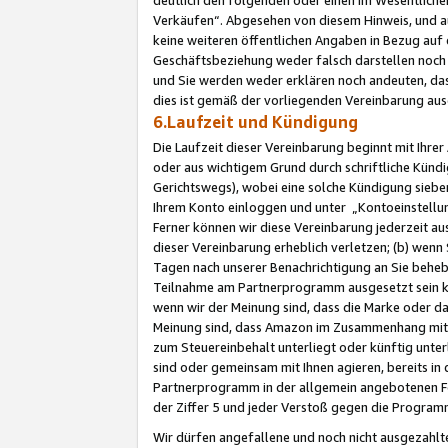
Verkäufen“. Abgesehen von diesem Hinweis, und a
keine weiteren öffentlichen Angaben in Bezug au
Geschäftsbeziehung weder falsch darstellen noch a
und Sie werden weder erklären noch andeuten, dass
dies ist gemäß der vorliegenden Vereinbarung ausd
6.Laufzeit und Kündigung
Die Laufzeit dieser Vereinbarung beginnt mit Ihre
oder aus wichtigem Grund durch schriftliche Kündi
Gerichtswegs), wobei eine solche Kündigung siebe
Ihrem Konto einloggen und unter „Kontoeinstellu
Ferner können wir diese Vereinbarung jederzeit aus
dieser Vereinbarung erheblich verletzen; (b) wenn
Tagen nach unserer Benachrichtigung an Sie behe
Teilnahme am Partnerprogramm ausgesetzt sein kö
wenn wir der Meinung sind, dass die Marke oder 
Meinung sind, dass Amazon im Zusammenhang mit d
zum Steuereinbehalt unterliegt oder künftig unter
sind oder gemeinsam mit Ihnen agieren, bereits in
Partnerprogramm in der allgemein angebotenen Fo
der Ziffer 5 und jeder Verstoß gegen die Programm
Wir dürfen angefallene und noch nicht ausgezahlt