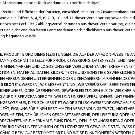
ge Stornierungen oder Rücksendungen zu berücksichtigen).
 Rechte und Pflichten der Parteien, einschließlich aller im Zusammenhang m
 die in Ziffern 3, 4, 5, 6, 7, 8, 10 und 11 dieser Vereinbarung sowie die in
er noch nicht erfüllte Zahlungsverpflichtungen aus dieser Vereinbarung, die
arteien nicht von den bereits entstandenen Verbindlichkeiten aus dieser Ver
gung begangen wurde.
 PRODUKTE UND DIENSTLEISTUNGEN, DIE AUF DER AMAZON-WEBSITE AN
GRAMMIERSCHNITTSTELLE FÜR PRODUKTWERBUNG, DATENFEEDS UND INH
-NAMEN, MARKEN UND LOGOS UNSERER VERBUNDENEN UNTERNEHMEN (EIN
IONEN, MATERIAL, DATEN, BILDER, TEXTE UND SONSTIGE GEWERBLICHE 
EREN VERBUNDENEN UNTERNEHMEN ODER LIZENZGEBERN IM RAHMEN DES 
NGEBOTE
“), WERDEN „WIE BESEHEN“ UND „WIE VERFÜGBAR“ BEREITGEST
CHERUNGEN ODER ÜBERNEHMEN GEWÄHRLEISTUNGEN GLEICH WELCHER AR
ZUG AUF DIE SERVICEANGEBOTE. WIR UND UNSERE VERBUNDENEN UNTERNEH
ANGEBOTE AUS; DIES SCHLIESST ETWAIGE STILLSCHWEIGENDE GEWÄHRLE
LITÄT, EIGNUNG FÜR EINEN BESTIMMTEN VERWENDUNGSZWECK, NICHTVER
OGENHEITEN, DEM ÜBLICHEN GESCHÄFTSVERKEHR, DER LEISTUNG ODER H
 BESCHAFFENHEIT, MERKMALE, FUNKTIONEN, DEN LEISTUNGSUMFANG ODER
VERBUNDENEN UNTERNEHMEN ODER LIZENZGEBER GEWÄHRLEISTEN, DASS D
HGÄNGIG BZW. AUF BESTIMMTE ART UND WEISE FUNKTIONIEREN WERDEN 