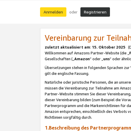
Anmelden
Registrieren
oder
Vereinbarung zur Teil
zuletzt aktualisiert am
:
15. Oktober 2025
(De
Willkommen auf Amazons Partner-Website (die „
Gesellschaften („
Amazon
“ oder „
uns
“ oder ähnl
Übersetzungen stehen in folgenden Sprachen zur 
gilt die englische Fassung.
Natürliche oder juristische Personen, die an uns
müssen die Vereinbarung zur Teilnahme am Amaz
Partner-Website stimmen Sie dieser Vereinbarung,
dieser Vereinbarung bilden (zum Beispiel die Vo
Partnerprogramm und die Markenrichtlinien für da
Amazon entsprechen, einschließlich des Verbots vo
Richtlinien sorgfältig durch.
1.Beschreibung des Partnerprogra