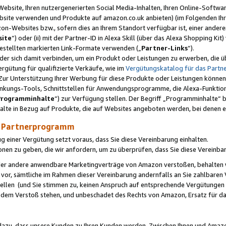
ebsite, Ihren nutzergenerierten Social Media-Inhalten, Ihren Online-Softwar
ebsite verwenden und Produkte auf amazon.co.uk anbieten) (im Folgenden Ihr
-Websites bzw., sofern dies an Ihrem Standort verfügbar ist, einer ander
ite
“) oder (ii) mit der Partner-ID in Alexa Skill (über das Alexa Shopping Ki
estellten markierten Link-Formate verwenden („
Partner-Links
“).
oder sich damit verbinden, um ein Produkt oder Leistungen zu erwerben, di
gütung für qualifizierte Verkäufe, wie im
Vergütungskatalog für das Part
Zur Unterstützung Ihrer Werbung für diese Produkte oder Leistungen können w
linkungs-Tools, Schnittstellen für Anwendungsprogramme, die Alexa-Funktion
Programminhalte
“) zur Verfügung stellen. Der Begriff „Programminhalte“ be
halte in Bezug auf Produkte, die auf Websites angeboten werden, bei denen 
as Partnerprogramm
einer Vergütung setzt voraus, dass Sie diese Vereinbarung einhalten.
ionen zu geben, die wir anfordern, um zu überprüfen, dass Sie diese Vereinba
oder andere anwendbare Marketingverträge von Amazon verstoßen, behalten w
 vor, sämtliche im Rahmen dieser Vereinbarung andernfalls an Sie zahlbare
tellen (und Sie stimmen zu, keinen Anspruch auf entsprechende Vergütungen
 dem Verstoß stehen, und unbeschadet des Rechts von Amazon, Ersatz für 
azu, dass unsere Kunden zu Ihren Kunden werden. Zwischen Ihnen und Amaz