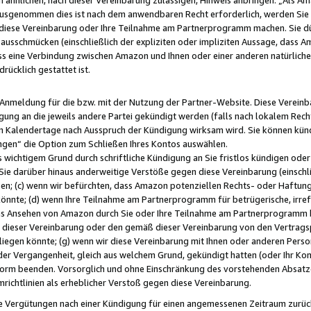
usgenommen dies ist nach dem anwendbaren Recht erforderlich, werden Sie 
f diese Vereinbarung oder Ihre Teilnahme am Partnerprogramm machen. Sie d
usschmücken (einschließlich der expliziten oder impliziten Aussage, dass A
 eine Verbindung zwischen Amazon und Ihnen oder einer anderen natürlichen 
rücklich gestattet ist.
r Anmeldung für die bzw. mit der Nutzung der Partner-Website. Diese Vereinb
gung an die jeweils andere Partei gekündigt werden (falls nach lokalem Rech
n Kalendertage nach Ausspruch der Kündigung wirksam wird. Sie können kündi
ngen“ die Option zum Schließen Ihres Kontos auswählen.
 wichtigem Grund durch schriftliche Kündigung an Sie fristlos kündigen oder I
 Sie darüber hinaus anderweitige Verstöße gegen diese Vereinbarung (einschli
ben; (c) wenn wir befürchten, dass Amazon potenziellen Rechts- oder Haftu
nnte; (d) wenn Ihre Teilnahme am Partnerprogramm für betrügerische, irref
das Ansehen von Amazon durch Sie oder Ihre Teilnahme am Partnerprogramm b
ieser Vereinbarung oder den gemäß dieser Vereinbarung von den Vertragspa
liegen könnte; (g) wenn wir diese Vereinbarung mit Ihnen oder anderen Perso
 der Vergangenheit, gleich aus welchem Grund, gekündigt hatten (oder Ihr Ko
rm beenden. Vorsorglich und ohne Einschränkung des vorstehenden Absatzes
richtlinien als erheblicher Verstoß gegen diese Vereinbarung.
e Vergütungen nach einer Kündigung für einen angemessenen Zeitraum zurückb