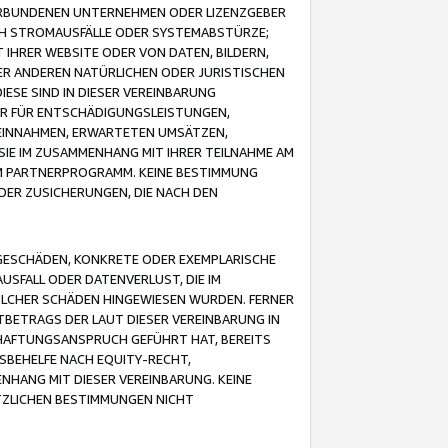
VERBUNDENEN UNTERNEHMEN ODER LIZENZGEBER
ICH STROMAUSFÄLLE ODER SYSTEMABSTÜRZE;
IHRER WEBSITE ODER VON DATEN, BILDERN,
ER ANDEREN NATÜRLICHEN ODER JURISTISCHEN
ESE SIND IN DIESER VEREINBARUNG
R FÜR ENTSCHÄDIGUNGSLEISTUNGEN,
EINNAHMEN, ERWARTETEN UMSÄTZEN,
SIE IM ZUSAMMENHANG MIT IHRER TEILNAHME AM
M PARTNERPROGRAMM. KEINE BESTIMMUNG
DER ZUSICHERUNGEN, DIE NACH DEN
GESCHÄDEN, KONKRETE ODER EXEMPLARISCHE
SFALL ODER DATENVERLUST, DIE IM
OLCHER SCHÄDEN HINGEWIESEN WURDEN. FERNER
BETRAGS DER LAUT DIESER VEREINBARUNG IN
HAFTUNGSANSPRUCH GEFÜHRT HAT, BEREITS
SBEHELFE NACH EQUITY-RECHT,
NHANG MIT DIESER VEREINBARUNG. KEINE
TZLICHEN BESTIMMUNGEN NICHT