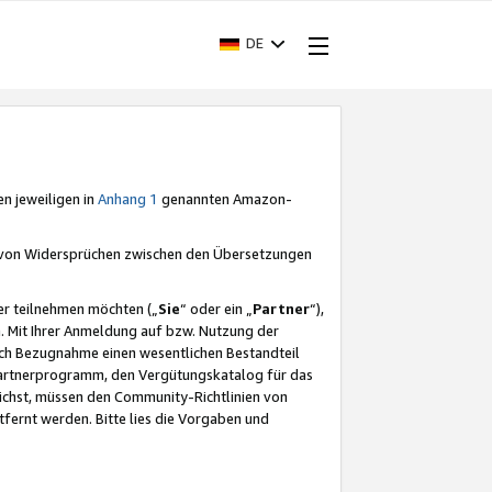
DE
en jeweiligen in
Anhang 1
genannten Amazon-
e von Widersprüchen zwischen den Übersetzungen
er teilnehmen möchten („
Sie
“ oder ein „
Partner
“),
. Mit Ihrer Anmeldung auf bzw. Nutzung der
durch Bezugnahme einen wesentlichen Bestandteil
 Partnerprogramm, den Vergütungskatalog für das
ichst, müssen den Community-Richtlinien von
fernt werden. Bitte lies die Vorgaben und