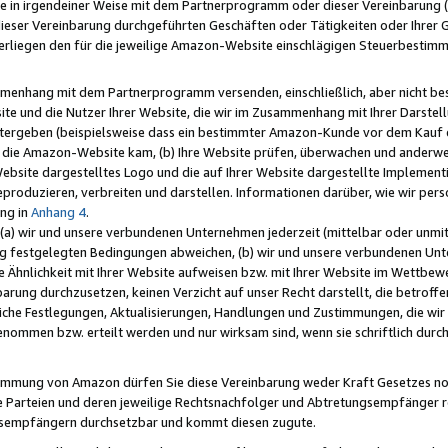
e in irgendeiner Weise mit dem Partnerprogramm oder dieser Vereinbarung (ei
ieser Vereinbarung durchgeführten Geschäften oder Tätigkeiten oder Ihrer 
liegen den für die jeweilige Amazon-Website einschlägigen Steuerbestim
mmenhang mit dem Partnerprogramm versenden, einschließlich, aber nicht be
site und die Nutzer Ihrer Website, die wir im Zusammenhang mit Ihrer Darst
itergeben (beispielsweise dass ein bestimmter Amazon-Kunde vor dem Kauf
uf die Amazon-Website kam, (b) Ihre Website prüfen, überwachen und anderwei
r Website dargestelltes Logo und die auf Ihrer Website dargestellte Impleme
reproduzieren, verbreiten und darstellen. Informationen darüber, wie wir per
ng in
Anhang 4
.
 (a) wir und unsere verbundenen Unternehmen jederzeit (mittelbar oder unmit
ng festgelegten Bedingungen abweichen, (b) wir und unsere verbundenen Unte
 Ähnlichkeit mit Ihrer Website aufweisen bzw. mit Ihrer Website im Wettbewer
barung durchzusetzen, keinen Verzicht auf unser Recht darstellt, die betrof
liche Festlegungen, Aktualisierungen, Handlungen und Zustimmungen, die wi
enommen bzw. erteilt werden und nur wirksam sind, wenn sie schriftlich dur
stimmung von Amazon dürfen Sie diese Vereinbarung weder Kraft Gesetzes no
die Parteien und deren jeweilige Rechtsnachfolger und Abtretungsempfänger 
ngsempfängern durchsetzbar und kommt diesen zugute.