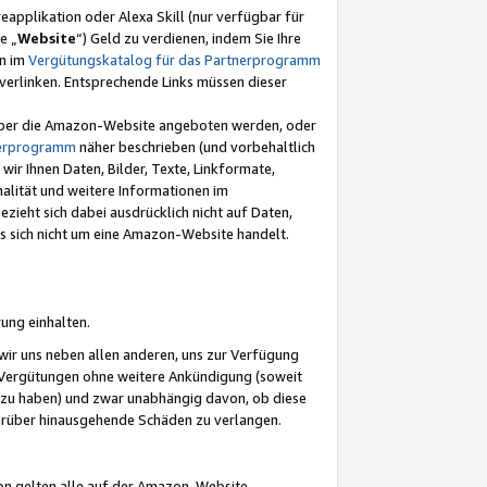
eapplikation oder Alexa Skill (nur verfügbar für
e „
Website
“) Geld zu verdienen, indem Sie Ihre
en im
Vergütungskatalog für das Partnerprogramm
t) verlinken. Entsprechende Links müssen dieser
e über die Amazon-Website angeboten werden, oder
nerprogramm
näher beschrieben (und vorbehaltlich
ir Ihnen Daten, Bilder, Texte, Linkformate,
alität und weitere Informationen im
zieht sich dabei ausdrücklich nicht auf Daten,
es sich nicht um eine Amazon-Website handelt.
rung einhalten.
ir uns neben allen anderen, uns zur Verfügung
n Vergütungen ohne weitere Ankündigung (soweit
 zu haben) und zwar unabhängig davon, ob diese
darüber hinausgehende Schäden zu verlangen.
on gelten alle auf der Amazon-Website