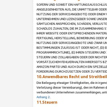
SOFERN UND SOWEIT EIN HAFTUNGSAUSSCHLUSS
ANGELEGENHEITEN AUS, DIE UNMITTELBAR ODER 
NUTZUNG DER SERVICEANGEBOTE) ODER EINEM V
UNTERNEHMEN UND LIZENZGEBER SOWIE UNSERE 
SÄMTLICHEN ANSPRÜCHEN, SCHÄDEN, VERLUSTE
SCHADLOS ZUHALTEN, DIE IM ZUSAMMENHANG STE
IHRER WEBSITE ODER ENTSPRECHENDEN MATERIA
FERTIGUNG, HERSTELLUNG, BEWERBUNG ODER VE
NUTZUNG DER SERVICEANGEBOTE UND ZWAR UN
BESTIMMUNGEN ZULÄSSIG IST ODER NICHT, (D) 
PROGRAMMRICHTLINIE), (E) IHREN STEUERN UN
STEUERN UND ZOLLABGABEN ODER DER NICHTER
VORSÄTZLICHEM FEHLVERHALTEN IHRERSEITS BZ
AMAZON PARTEI UND AUCH DURCH EIN SPEZIELL
FORDERUNG DURCHZUSETZEN ODER ZU VERTEIDI
10.Anwendbares Recht und Streitbe
Die Beilegung etwaiger Streitigkeiten, die in irg
Verletzung dieser Vereinbarung), den im Rahmen d
verbundenen Unternehmen zusammenhängen, unterl
Anhang 2
.
11.Steuern