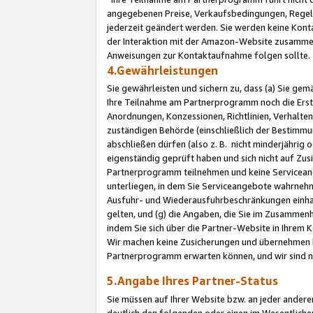
angegebenen Preise, Verkaufsbedingungen, Regeln
jederzeit geändert werden. Sie werden keine Konta
der Interaktion mit der Amazon-Website zusamme
Anweisungen zur Kontaktaufnahme folgen sollte.
4.Gewährleistungen
Sie gewährleisten und sichern zu, dass (a) Sie g
Ihre Teilnahme am Partnerprogramm noch die Erst
Anordnungen, Konzessionen, Richtlinien, Verhalten
zuständigen Behörde (einschließlich der Bestimmu
abschließen dürfen (also z. B. nicht minderjährig
eigenständig geprüft haben und sich nicht auf Zusi
Partnerprogramm teilnehmen und keine Servicean
unterliegen, in dem Sie Serviceangebote wahrneh
Ausfuhr- und Wiederausfuhrbeschränkungen einhal
gelten, und (g) die Angaben, die Sie im Zusammen
indem Sie sich über die Partner-Website in Ihrem
Wir machen keine Zusicherungen und übernehmen 
Partnerprogramm erwarten können, und wir sind n
5.Angabe Ihres Partner-Status
Sie müssen auf Ihrer Website bzw. an jeder ander
deutlich den folgenden oder einen im Wesentlichen