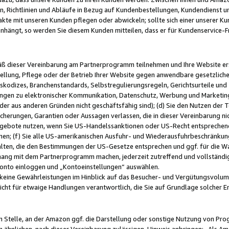
, Richtlinien und Abläufe in Bezug auf Kundenbestellungen, Kundendienst 
kte mit unseren Kunden pflegen oder abwickeln; sollte sich einer unserer Ku
nhängt, so werden Sie diesem Kunden mitteilen, dass er für Kundenservic
emäß dieser Vereinbarung am Partnerprogramm teilnehmen und Ihre Website er
ellung, Pflege oder der Betrieb Ihrer Website gegen anwendbare gesetzlich
skodizes, Branchenstandards, Selbstregulierungsregeln, Gerichtsurteile und 
ngen zu elektronischer Kommunikation, Datenschutz, Werbung und Marketing)
 oder aus anderen Gründen nicht geschäftsfähig sind); (d) Sie den Nutzen de
cherungen, Garantien oder Aussagen verlassen, die in dieser Vereinbarung nich
gebote nutzen, wenn Sie US-Handelssanktionen oder US-Recht entsprechen
men; (f) Sie alle US-amerikanischen Ausfuhr- und Wiederausfuhrbeschränkun
ten, die den Bestimmungen der US-Gesetze entsprechen und ggf. für die Wa
hang mit dem Partnerprogramm machen, jederzeit zutreffend und vollständig 
 Konto einloggen und „Kontoeinstellungen“ auswählen.
keine Gewährleistungen im Hinblick auf das Besucher- und Vergütungsvolu
icht für etwaige Handlungen verantwortlich, die Sie auf Grundlage solcher
en Stelle, an der Amazon ggf. die Darstellung oder sonstige Nutzung von Pr
 ähnlichen, nach dieser Vereinbarung zulässigen, Hinweis anbringen: „Als Ama