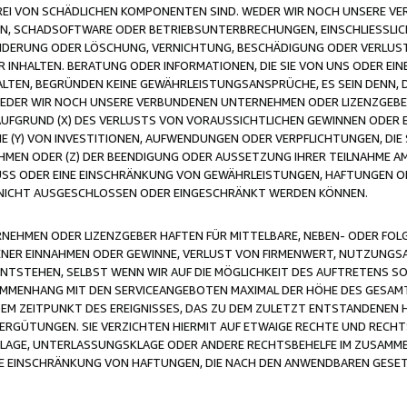
FREI VON SCHÄDLICHEN KOMPONENTEN SIND. WEDER WIR NOCH UNSERE 
VIREN, SCHADSOFTWARE ODER BETRIEBSUNTERBRECHUNGEN, EINSCHLIESSL
ÄNDERUNG ODER LÖSCHUNG, VERNICHTUNG, BESCHÄDIGUNG ODER VERLUST 
INHALTEN. BERATUNG ODER INFORMATIONEN, DIE SIE VON UNS ODER EIN
LTEN, BEGRÜNDEN KEINE GEWÄHRLEISTUNGSANSPRÜCHE, ES SEIN DENN, DI
WEDER WIR NOCH UNSERE VERBUNDENEN UNTERNEHMEN ODER LIZENZGEBE
FGRUND (X) DES VERLUSTS VON VORAUSSICHTLICHEN GEWINNEN ODER 
 (Y) VON INVESTITIONEN, AUFWENDUNGEN ODER VERPFLICHTUNGEN, DIE 
EN ODER (Z) DER BEENDIGUNG ODER AUSSETZUNG IHRER TEILNAHME A
LUSS ODER EINE EINSCHRÄNKUNG VON GEWÄHRLEISTUNGEN, HAFTUNGEN O
NICHT AUSGESCHLOSSEN ODER EINGESCHRÄNKT WERDEN KÖNNEN.
EHMEN ODER LIZENZGEBER HAFTEN FÜR MITTELBARE, NEBEN- ODER FOL
R EINNAHMEN ODER GEWINNE, VERLUST VON FIRMENWERT, NUTZUNGSAU
TSTEHEN, SELBST WENN WIR AUF DIE MÖGLICHKEIT DES AUFTRETENS S
MENHANG MIT DEN SERVICEANGEBOTEN MAXIMAL DER HÖHE DES GESAMT
M ZEITPUNKT DES EREIGNISSES, DAS ZU DEM ZULETZT ENTSTANDENEN 
ERGÜTUNGEN. SIE VERZICHTEN HIERMIT AUF ETWAIGE RECHTE UND RECHT
KLAGE, UNTERLASSUNGSKLAGE ODER ANDERE RECHTSBEHELFE IM ZUSAMME
NE EINSCHRÄNKUNG VON HAFTUNGEN, DIE NACH DEN ANWENDBAREN GESE