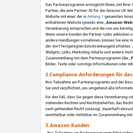
Das Partnerprogramm ermöglicht Ihnen, mit Ihrer W
Partner, die eine Partner-ID für die Amazon UK W
Website mit einer der in
Anhang 1
genannten Amazon
enthaltenen Website (jeweils eine „
Amazon-Webs
Vereinbarung entsprechen und die von uns bereitg
Wenn unsere Kunden die Partner-Links anklicken 
andere Handlungen vornehmen, können Sie eine Ver
der dort festgelegten Einschränkungen) erhalten. 
Widgets, Links, Marketing-Inhalte und andere Ver
Zusammenhang mit dem Partnerprogramm (die „
Bilder, Texte oder sonstige Informationen oder In
2.Compliance-Anforderungen für d
Ihre Teilnahme am Partnerprogramm und der Bezug 
Sie sind verpflichtet, uns umgehend alle Informat
Für den Fall, dass Sie gegen diese Vereinbarung 
stehenden Rechten und Rechtsbehelfen, das Recht
nach geltendem Recht zulässig) dauerhaft einzus
unmittelbar oder mittelbar im Zusammenhang mit
3.Amazon-Kunden
Ihre Teilnahme am Partnerprogramm führt nicht d