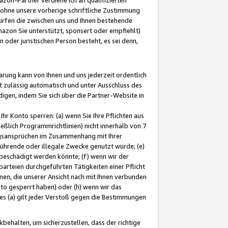
ohne unsere vorherige schriftliche Zustimmung
ürfen die zwischen uns und Ihnen bestehende
mazon Sie unterstützt, sponsert oder empfiehlt)
oder juristischen Person besteht, es sei denn,
arung kann von Ihnen und uns jederzeit ordentlich
t zulässig automatisch und unter Ausschluss des
gen, indem Sie sich über die Partner-Website in
hr Konto sperren: (a) wenn Sie Ihre Pflichten aus
eßlich Programmrichtlinien) nicht innerhalb von 7
ngsansprüchen im Zusammenhang mit Ihrer
ührende oder illegale Zwecke genutzt wurde; (e)
eschädigt werden könnte; (f) wenn wir der
rteien durchgeführten Tätigkeiten einer Pflicht
nen, die unserer Ansicht nach mit Ihnen verbunden
nto gesperrt haben) oder (h) wenn wir das
 (a) gilt jeder Verstoß gegen die Bestimmungen
ehalten, um sicherzustellen, dass der richtige