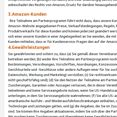
unbeschadet des Rechts von Amazon, Ersatz für darüber hinausgehen
3.Amazon-Kunden
Ihre Teilnahme am Partnerprogramm führt nicht dazu, dass unsere Kun
Amazon-Website angegebenen Preise, Verkaufsbedingungen, Regeln, Ri
Produktverkäufe für diese Kunden und können jederzeit geändert werde
sich einer unserer Kunden in einer Angelegenheit an Sie wenden, die 
Kunden mitteilen, dass er für Kundenservice-Fragen den auf der Ama
4.Gewährleistungen
Sie gewährleisten und sichern zu, dass (a) Sie gemäß dieser Vereinba
betreiben werden; (b) weder Ihre Teilnahme am Partnerprogramm noch d
Bestimmungen, Verordnungen, Vorschriften, Anordnungen, Konzessionen,
Gerichtsurteile und -beschlüsse oder andere Auflagen einer für Sie zu
Datenschutz, Werbung und Marketing) verstoßen; (c) Sie rechtswirksam 
nicht geschäftsfähig sind); (d) Sie den Nutzen der Teilnahme am Partne
Zusicherungen, Garantien oder Aussagen verlassen, die in dieser Verein
teilnehmen und keine Serviceangebote nutzen, wenn Sie US-Handelssa
unterliegen, in dem Sie Serviceangebote wahrnehmen; (f) Sie alle US
amerikanische Ausfuhr- und Wiederausfuhrbeschränkungen einhalten, 
Technologie und Leistungen gelten, und (g) die Angaben, die Sie im 
sind. Sie können Ihre Angaben aktualisieren, indem Sie sich über die 
Wir machen keine Zusicherungen und übernehmen keine Gewährleistun