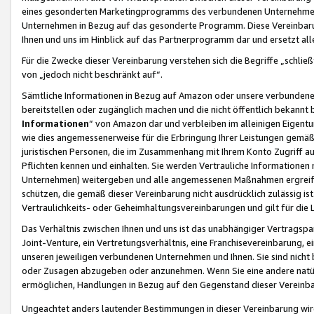
eines gesonderten Marketingprogramms des verbundenen Unternehmens
Unternehmen in Bezug auf das gesonderte Programm. Diese Vereinbarung
Ihnen und uns im Hinblick auf das Partnerprogramm dar und ersetzt al
Für die Zwecke dieser Vereinbarung verstehen sich die Begriffe „schließ
von „jedoch nicht beschränkt auf“.
Sämtliche Informationen in Bezug auf Amazon oder unsere verbunde
bereitstellen oder zugänglich machen und die nicht öffentlich bekannt bz
Informationen
“ von Amazon dar und verbleiben im alleinigen Eigent
wie dies angemessenerweise für die Erbringung Ihrer Leistungen gemäß d
juristischen Personen, die im Zusammenhang mit Ihrem Konto Zugriff au
Pflichten kennen und einhalten. Sie werden Vertrauliche Informationen 
Unternehmen) weitergeben und alle angemessenen Maßnahmen ergreifen
schützen, die gemäß dieser Vereinbarung nicht ausdrücklich zulässig is
Vertraulichkeits- oder Geheimhaltungsvereinbarungen und gilt für die
Das Verhältnis zwischen Ihnen und uns ist das unabhängiger Vertragspa
Joint-Venture, ein Vertretungsverhältnis, eine Franchisevereinbarung, 
unseren jeweiligen verbundenen Unternehmen und Ihnen. Sie sind ni
oder Zusagen abzugeben oder anzunehmen. Wenn Sie eine andere natürli
ermöglichen, Handlungen in Bezug auf den Gegenstand dieser Vereinbar
Ungeachtet anders lautender Bestimmungen in dieser Vereinbarung wird