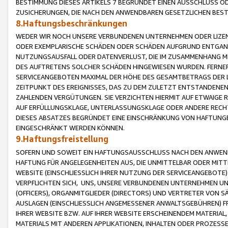
BESTIMMUNG DIESES ARTIKELS 7 BEGRÜNDET EINEN AUSSCHLUSS 
ZUSICHERUNGEN, DIE NACH DEN ANWENDBAREN GESETZLICHEN BE
8.Haftungsbeschränkungen
WEDER WIR NOCH UNSERE VERBUNDENEN UNTERNEHMEN ODER LIZEN
ODER EXEMPLARISCHE SCHÄDEN ODER SCHÄDEN AUFGRUND ENTGANG
NUTZUNGSAUSFALL ODER DATENVERLUST, DIE IM ZUSAMMENHANG MI
DES AUFTRETENS SOLCHER SCHÄDEN HINGEWIESEN WURDEN. FERN
SERVICEANGEBOTEN MAXIMAL DER HÖHE DES GESAMTBETRAGS DER 
ZEITPUNKT DES EREIGNISSES, DAS ZU DEM ZULETZT ENTSTANDENE
ZAHLENDEN VERGÜTUNGEN. SIE VERZICHTEN HIERMIT AUF ETWAIGE 
AUF ERFÜLLUNGSKLAGE, UNTERLASSUNGSKLAGE ODER ANDERE RECHT
DIESES ABSATZES BEGRÜNDET EINE EINSCHRÄNKUNG VON HAFTUNG
EINGESCHRÄNKT WERDEN KÖNNEN.
9.Haftungsfreistellung
SOFERN UND SOWEIT EIN HAFTUNGSAUSSCHLUSS NACH DEN ANWENDB
HAFTUNG FÜR ANGELEGENHEITEN AUS, DIE UNMITTELBAR ODER MITT
WEBSITE (EINSCHLIESSLICH IHRER NUTZUNG DER SERVICEANGEBOTE)
VERPFLICHTEN SICH, UNS, UNSERE VERBUNDENEN UNTERNEHMEN UN
(OFFICERS), ORGANMITGLIEDER (DIRECTORS) UND VERTRETER VON 
AUSLAGEN (EINSCHLIESSLICH ANGEMESSENER ANWALTSGEBÜHREN) FR
IHRER WEBSITE BZW. AUF IHRER WEBSITE ERSCHEINENDEM MATERIAL
MATERIALS MIT ANDEREN APPLIKATIONEN, INHALTEN ODER PROZESSE