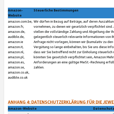
Amazon-
Steuerliche Bestimmungen
Website
amazon.com.be,
Wir dürfen in Bezug auf Beträge, auf deren Auszahlun
amazon.fr,
vornehmen, zu denen wir gesetzlich verpflichtet sind
amazon.de,
stellen die vollständige Zahlung und Abgeltung der 
audible.de,
gelegentlich steuerlich relevante Informationen von I
amazon.ie
Anfrage nicht vorlegen, können wir (kumulativ zu de
amazon.it,
Vergütung so lange einbehalten, bis Sie uns diese Inf
amazon.nl,
dass wir Sie betreffend nicht zur Einholung steuerlich 
amazon.pl,
könnten Sie gesetzlich verpflichtet sein, Amazon Meh
amazon.es,
Anforderungen an eine gültige MwSt.-Rechnung erfüllt
amazon.se,
zahlen.
amazon.co.uk,
audible.co.uk
ANHANG 4: DATENSCHUTZERKLÄRUNG FÜR DIE JEWE
Amazon-Website
Datenschutz