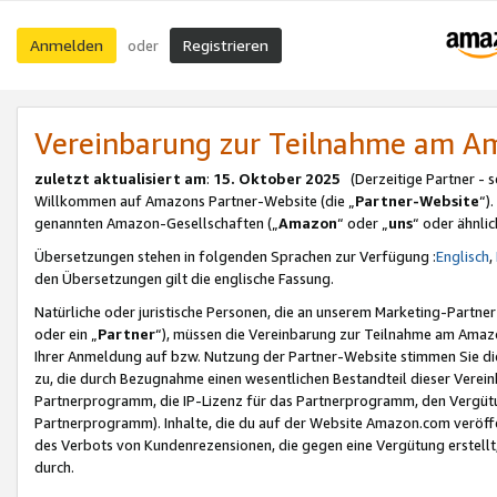
Anmelden
Registrieren
oder
Vereinbarung zur Teilnahme am 
zuletzt aktualisiert am
:
15. Oktober 2025
(Derzeitige Partner - 
Willkommen auf Amazons Partner-Website (die „
Partner-Website
“)
genannten Amazon-Gesellschaften („
Amazon
“ oder „
uns
“ oder ähnli
Übersetzungen stehen in folgenden Sprachen zur Verfügung :
Englisch
,
den Übersetzungen gilt die englische Fassung.
Natürliche oder juristische Personen, die an unserem Marketing-Partn
oder ein „
Partner
“), müssen die Vereinbarung zur Teilnahme am Ama
Ihrer Anmeldung auf bzw. Nutzung der Partner-Website stimmen Sie die
zu, die durch Bezugnahme einen wesentlichen Bestandteil dieser Verei
Partnerprogramm, die IP-Lizenz für das Partnerprogramm, den Vergütu
Partnerprogramm). Inhalte, die du auf der Website Amazon.com veröffe
des Verbots von Kundenrezensionen, die gegen eine Vergütung erstellt, 
durch.