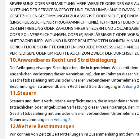
BEWERBUNG ODER VERMARKTUNG IHRER WEBSITE ODER DES GGF. AUF 
NUTZUNG DER SERVICEANGEBOTE UND ZWAR UNABHÄNGIG DAVON, O
GESETZLICHEN BESTIMMUNGEN ZULÄSSIG IST ODER NICHT, (D) EINE
(EINSCHLIESSLICH EINER PROGRAMMRICHTLINIE), (E) IHREN STEUER
DER EINTREIBUNG ODER ZAHLUNG IHRER STEUERN UND ZOLLABGAB
ODER ZOLLVERPFLICHTUNGEN, ODER (F) FAHRLÄSSIGKEIT ODER VORS
AUFTRAGNEHMER. WIR UND UNSERE BEAUFTRAGTEN KÖNNEN IM NAME
GERICHTLICHE SCHRITTE EINLEITEN UND JEDE PROZESSUALE HAND
VERTEIDIGEN, ODER UM RECHTE AUCH ZUM ZWECK DER DURCHSETZU
10.Anwendbares Recht und Streitbeilegung
Die Beilegung etwaiger Streitigkeiten, die in irgendeiner Weise mit de
angeblichen Verletzung dieser Vereinbarung), den im Rahmen dieser Ve
Geschäftsbeziehung mit uns oder unseren verbundenen Unternehmen zu
Bestimmungen zu anwendbarem Recht und Streitbeilegung in
Anhang 
11.Steuern
Steuern und damit verbundene Verpflichtungen, die in irgendeiner Wei
tatsächlichen oder angeblichen Verletzung dieser Vereinbarung), den 
Geschäftsbeziehung mit uns oder unseren verbundenen Unternehmen z
Steuerbestimmungen in
Anhang 3
.
12.Weitere Bestimmungen
Wir können von Zeit zu Zeit Mitteilungen im Zusammenhang mit dem Par