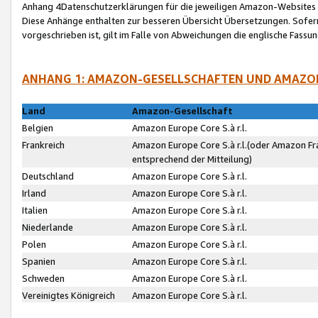
Anhang 4Datenschutzerklärungen für die jeweiligen Amazon-Websites
Diese Anhänge enthalten zur besseren Übersicht Übersetzungen. Sofe
vorgeschrieben ist, gilt im Falle von Abweichungen die englische Fass
ANHANG 1: AMAZON-GESELLSCHAFTEN UND AMAZO
Land
Amazon-Gesellschaft
Belgien
Amazon Europe Core S.à r.l.
Frankreich
Amazon Europe Core S.à r.l.(oder Amazon Fr
entsprechend der Mitteilung)
Deutschland
Amazon Europe Core S.à r.l.
Irland
Amazon Europe Core S.à r.l.
Italien
Amazon Europe Core S.à r.l.
Niederlande
Amazon Europe Core S.à r.l.
Polen
Amazon Europe Core S.à r.l.
Spanien
Amazon Europe Core S.à r.l.
Schweden
Amazon Europe Core S.à r.l.
Vereinigtes Königreich
Amazon Europe Core S.à r.l.