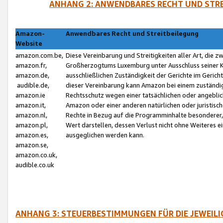
ANHANG 2: ANWENDBARES RECHT UND STRE
Amazon-
Anwendbares Recht und Streitbeilegung
Website
amazon.com.be,
Diese Vereinbarung und Streitigkeiten aller Art, die 
amazon.fr,
Großherzogtums Luxemburg unter Ausschluss seiner Kol
amazon.de,
ausschließlichen Zuständigkeit der Gerichte im Geri
audible.de,
dieser Vereinbarung kann Amazon bei einem zuständig
amazon.ie
Rechtsschutz wegen einer tatsächlichen oder angebli
amazon.it,
Amazon oder einer anderen natürlichen oder juristisc
amazon.nl,
Rechte in Bezug auf die Programminhalte besonderer,
amazon.pl,
Wert darstellen, dessen Verlust nicht ohne Weiteres e
amazon.es,
ausgeglichen werden kann.
amazon.se,
amazon.co.uk,
audible.co.uk
ANHANG 3: STEUERBESTIMMUNGEN FÜR DIE JEWEIL