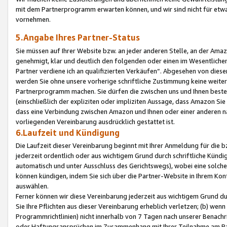
mit dem Partnerprogramm erwarten können, und wir sind nicht für etwa
vornehmen.
5.Angabe Ihres Partner-Status
Sie müssen auf Ihrer Website bzw. an jeder anderen Stelle, an der Am
genehmigt, klar und deutlich den folgenden oder einen im Wesentlichen
Partner verdiene ich an qualifizierten Verkäufen“. Abgesehen von die
werden Sie ohne unsere vorherige schriftliche Zustimmung keine weite
Partnerprogramm machen. Sie dürfen die zwischen uns und Ihnen best
(einschließlich der expliziten oder impliziten Aussage, dass Amazon Si
dass eine Verbindung zwischen Amazon und Ihnen oder einer anderen natü
vorliegenden Vereinbarung ausdrücklich gestattet ist.
6.Laufzeit und Kündigung
Die Laufzeit dieser Vereinbarung beginnt mit Ihrer Anmeldung für die 
jederzeit ordentlich oder aus wichtigem Grund durch schriftliche Kündi
automatisch und unter Ausschluss des Gerichtswegs), wobei eine solch
können kündigen, indem Sie sich über die Partner-Website in Ihrem Ko
auswählen.
Ferner können wir diese Vereinbarung jederzeit aus wichtigem Grund dur
Sie Ihre Pflichten aus dieser Vereinbarung erheblich verletzen; (b) wen
Programmrichtlinien) nicht innerhalb von 7 Tagen nach unserer Benachr
oder Haftungsansprüchen im Zusammenhang mit Ihrer Teilnahme am Pa