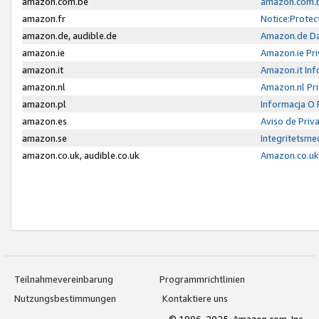
amazon.com.be
amazon.com.b
amazon.fr
Notice:Protec
amazon.de, audible.de
Amazon.de Da
amazon.ie
Amazon.ie Pri
amazon.it
Amazon.it Inf
amazon.nl
Amazon.nl Pri
amazon.pl
Informacja O
amazon.es
Aviso de Priv
amazon.se
Integritetsm
amazon.co.uk, audible.co.uk
Amazon.co.uk 
Teilnahmevereinbarung
Programmrichtlinien
Nutzungsbestimmungen
Kontaktiere uns