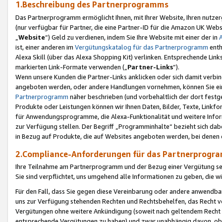
1.Beschreibung des Partnerprogramms
Das Partnerprogramm ermöglicht Ihnen, mit Ihrer Website, Ihren nutzer
(nur verfügbar für Partner, die eine Partner-ID für die Amazon UK We
„
Website
“) Geld zu verdienen, indem Sie Ihre Website mit einer der in
ist, einer anderen im
Vergütungskatalog für das Partnerprogramm
enth
Alexa Skill (über das Alexa Shopping Kit) verlinken. Entsprechende Lin
markierten Link-Formate verwenden („
Partner-Links
“).
Wenn unsere Kunden die Partner-Links anklicken oder sich damit verbi
angeboten werden, oder andere Handlungen vornehmen, können Sie eine
Partnerprogramm
näher beschrieben (und vorbehaltlich der dort festg
Produkte oder Leistungen können wir Ihnen Daten, Bilder, Texte, Linkfo
für Anwendungsprogramme, die Alexa-Funktionalität und weitere Inf
zur Verfügung stellen. Der Begriff „Programminhalte“ bezieht sich dabe
in Bezug auf Produkte, die auf Websites angeboten werden, bei denen 
2.Compliance-Anforderungen für das Partnerprog
Ihre Teilnahme am Partnerprogramm und der Bezug einer Vergütung setz
Sie sind verpflichtet, uns umgehend alle Informationen zu geben, die w
Für den Fall, dass Sie gegen diese Vereinbarung oder andere anwendba
uns zur Verfügung stehenden Rechten und Rechtsbehelfen, das Recht vo
Vergütungen ohne weitere Ankündigung (soweit nach geltendem Recht z
entsprechende Vergütungen zu haben) und zwar unabhängig davon, ob 