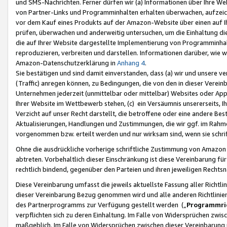
und SMS-Nachrichten. Ferner dürfen wir (a) Informationen über Ihre We
von Partner-Links und Programminhalten erhalten überwachen, aufzei
vor dem Kauf eines Produkts auf der Amazon-Website über einen auf Ih
prüfen, überwachen und anderweitig untersuchen, um die Einhaltung dies
die auf Ihrer Website dargestellte Implementierung von Programminhalt
reproduzieren, verbreiten und darstellen. Informationen darüber, wie w
Amazon-Datenschutzerklärung in
Anhang 4
.
Sie bestätigen und sind damit einverstanden, dass (a) wir und unsere 
(Traffic) anregen können, zu Bedingungen, die von den in dieser Vere
Unternehmen jederzeit (unmittelbar oder mittelbar) Websites oder Appl
Ihrer Website im Wettbewerb stehen, (c) ein Versäumnis unsererseits, I
Verzicht auf unser Recht darstellt, die betroffene oder eine andere B
Aktualisierungen, Handlungen und Zustimmungen, die wir ggf. im Rahme
vorgenommen bzw. erteilt werden und nur wirksam sind, wenn sie schri
Ohne die ausdrückliche vorherige schriftliche Zustimmung von Amazon
abtreten. Vorbehaltlich dieser Einschränkung ist diese Vereinbarung f
rechtlich bindend, gegenüber den Parteien und ihren jeweiligen Rech
Diese Vereinbarung umfasst die jeweils aktuellste Fassung aller Richtli
dieser Vereinbarung Bezug genommen wird und alle anderen Richtlinie
des Partnerprogramms zur Verfügung gestellt werden („
Programmric
verpflichten sich zu deren Einhaltung. Im Falle von Widersprüchen zwi
maßgeblich. Im Falle von Widersprüchen zwischen dieser Vereinbarun