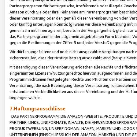
Partnerprogramm für betrügerische, irreführende oder illegale Zwecke
Amazon durch Sie oder Ihre Teilnahme am Partnerprogramm beschädig
dieser Vereinbarung oder den gemäß dieser Vereinbarung von den Vertr
oder künftig unterliegen könnte; (g) wenn wir diese Vereinbarung mit I
gemeinsam mit Ihnen agieren, bereits in der Vergangenheit, gleich aus
das Partnerprogramm in der allgemein angebotenen Form beenden. Vors
gegen die Bestimmungen der Ziffer 5 und jeder Verstoß gegen die Prog
Wir dürfen angefallene und noch nicht ausgezahlte Vergütungen nach 
sicherzustellen, dass der richtige Betrag ausgezahlt wird (beispielsw
Mit Beendigung dieser Vereinbarung erlöschen alle Rechte und Pflichte
eingeräumten Lizenzen/Nutzungsrechte; hiervon ausgenommen sind die in 
Programmrichtlinien festgelegten Rechte und Pflichten der Parteien sow
Vereinbarung, die nach Beendigung dieser Vereinbarung fortbestehen. D
entstandenen Verbindlichkeiten aus dieser Vereinbarung und der Haft
begangen wurde.
7.Haftungsausschlüsse
DAS PARTNERPROGRAMM, DIE AMAZON-WEBSITE, PRODUKTE UND DI
PARTNER-LINKS, LINKFORMATE, INHALTE, DIE ANWENDUNGSPROGR
PRODUKTWERBUNG, UNSERE DOMAIN-NAMEN, MARKEN UND LOGOS S
UNTERNEHMEN (EINSCHLIESSLICH DER AMAZON-MARKEN) UND DIE GE