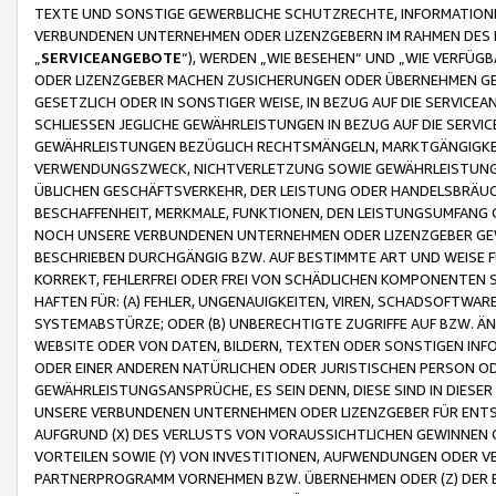
TEXTE UND SONSTIGE GEWERBLICHE SCHUTZRECHTE, INFORMATIONE
VERBUNDENEN UNTERNEHMEN ODER LIZENZGEBERN IM RAHMEN DES
„
SERVICEANGEBOTE
“), WERDEN „WIE BESEHEN“ UND „WIE VERFÜ
ODER LIZENZGEBER MACHEN ZUSICHERUNGEN ODER ÜBERNEHMEN GEW
GESETZLICH ODER IN SONSTIGER WEISE, IN BEZUG AUF DIE SERVI
SCHLIESSEN JEGLICHE GEWÄHRLEISTUNGEN IN BEZUG AUF DIE SERVI
GEWÄHRLEISTUNGEN BEZÜGLICH RECHTSMÄNGELN, MARKTGÄNGIGKEIT
VERWENDUNGSZWECK, NICHTVERLETZUNG SOWIE GEWÄHRLEISTUNGEN 
ÜBLICHEN GESCHÄFTSVERKEHR, DER LEISTUNG ODER HANDELSBRÄUCH
BESCHAFFENHEIT, MERKMALE, FUNKTIONEN, DEN LEISTUNGSUMFANG 
NOCH UNSERE VERBUNDENEN UNTERNEHMEN ODER LIZENZGEBER GEWÄ
BESCHRIEBEN DURCHGÄNGIG BZW. AUF BESTIMMTE ART UND WEISE
KORREKT, FEHLERFREI ODER FREI VON SCHÄDLICHEN KOMPONENTEN
HAFTEN FÜR: (A) FEHLER, UNGENAUIGKEITEN, VIREN, SCHADSOFTW
SYSTEMABSTÜRZE; ODER (B) UNBERECHTIGTE ZUGRIFFE AUF BZW. 
WEBSITE ODER VON DATEN, BILDERN, TEXTEN ODER SONSTIGEN INF
ODER EINER ANDEREN NATÜRLICHEN ODER JURISTISCHEN PERSON OD
GEWÄHRLEISTUNGSANSPRÜCHE, ES SEIN DENN, DIESE SIND IN DIES
UNSERE VERBUNDENEN UNTERNEHMEN ODER LIZENZGEBER FÜR EN
AUFGRUND (X) DES VERLUSTS VON VORAUSSICHTLICHEN GEWINNEN
VORTEILEN SOWIE (Y) VON INVESTITIONEN, AUFWENDUNGEN ODER VE
PARTNERPROGRAMM VORNEHMEN BZW. ÜBERNEHMEN ODER (Z) DER 