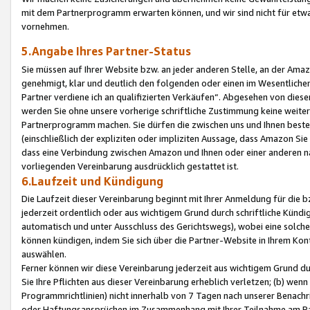
mit dem Partnerprogramm erwarten können, und wir sind nicht für etwa
vornehmen.
5.Angabe Ihres Partner-Status
Sie müssen auf Ihrer Website bzw. an jeder anderen Stelle, an der Am
genehmigt, klar und deutlich den folgenden oder einen im Wesentlichen
Partner verdiene ich an qualifizierten Verkäufen“. Abgesehen von die
werden Sie ohne unsere vorherige schriftliche Zustimmung keine weite
Partnerprogramm machen. Sie dürfen die zwischen uns und Ihnen best
(einschließlich der expliziten oder impliziten Aussage, dass Amazon Si
dass eine Verbindung zwischen Amazon und Ihnen oder einer anderen natü
vorliegenden Vereinbarung ausdrücklich gestattet ist.
6.Laufzeit und Kündigung
Die Laufzeit dieser Vereinbarung beginnt mit Ihrer Anmeldung für die 
jederzeit ordentlich oder aus wichtigem Grund durch schriftliche Kündi
automatisch und unter Ausschluss des Gerichtswegs), wobei eine solch
können kündigen, indem Sie sich über die Partner-Website in Ihrem Ko
auswählen.
Ferner können wir diese Vereinbarung jederzeit aus wichtigem Grund dur
Sie Ihre Pflichten aus dieser Vereinbarung erheblich verletzen; (b) wen
Programmrichtlinien) nicht innerhalb von 7 Tagen nach unserer Benachr
oder Haftungsansprüchen im Zusammenhang mit Ihrer Teilnahme am Pa