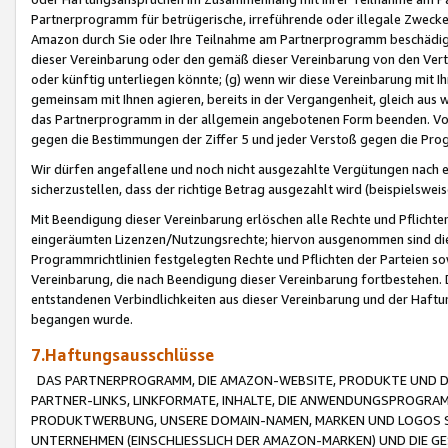
Partnerprogramm für betrügerische, irreführende oder illegale Zwecke
Amazon durch Sie oder Ihre Teilnahme am Partnerprogramm beschädig
dieser Vereinbarung oder den gemäß dieser Vereinbarung von den Vertr
oder künftig unterliegen könnte; (g) wenn wir diese Vereinbarung mit I
gemeinsam mit Ihnen agieren, bereits in der Vergangenheit, gleich aus
das Partnerprogramm in der allgemein angebotenen Form beenden. Vors
gegen die Bestimmungen der Ziffer 5 und jeder Verstoß gegen die Prog
Wir dürfen angefallene und noch nicht ausgezahlte Vergütungen nach 
sicherzustellen, dass der richtige Betrag ausgezahlt wird (beispielsw
Mit Beendigung dieser Vereinbarung erlöschen alle Rechte und Pflichte
eingeräumten Lizenzen/Nutzungsrechte; hiervon ausgenommen sind die in 
Programmrichtlinien festgelegten Rechte und Pflichten der Parteien sow
Vereinbarung, die nach Beendigung dieser Vereinbarung fortbestehen. D
entstandenen Verbindlichkeiten aus dieser Vereinbarung und der Haft
begangen wurde.
7.Haftungsausschlüsse
DAS PARTNERPROGRAMM, DIE AMAZON-WEBSITE, PRODUKTE UND DI
PARTNER-LINKS, LINKFORMATE, INHALTE, DIE ANWENDUNGSPROGR
PRODUKTWERBUNG, UNSERE DOMAIN-NAMEN, MARKEN UND LOGOS S
UNTERNEHMEN (EINSCHLIESSLICH DER AMAZON-MARKEN) UND DIE GE