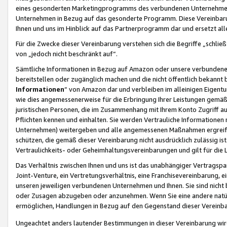
eines gesonderten Marketingprogramms des verbundenen Unternehmens
Unternehmen in Bezug auf das gesonderte Programm. Diese Vereinbarung
Ihnen und uns im Hinblick auf das Partnerprogramm dar und ersetzt al
Für die Zwecke dieser Vereinbarung verstehen sich die Begriffe „schließ
von „jedoch nicht beschränkt auf“.
Sämtliche Informationen in Bezug auf Amazon oder unsere verbunde
bereitstellen oder zugänglich machen und die nicht öffentlich bekannt bz
Informationen
“ von Amazon dar und verbleiben im alleinigen Eigent
wie dies angemessenerweise für die Erbringung Ihrer Leistungen gemäß d
juristischen Personen, die im Zusammenhang mit Ihrem Konto Zugriff au
Pflichten kennen und einhalten. Sie werden Vertrauliche Informationen 
Unternehmen) weitergeben und alle angemessenen Maßnahmen ergreifen
schützen, die gemäß dieser Vereinbarung nicht ausdrücklich zulässig is
Vertraulichkeits- oder Geheimhaltungsvereinbarungen und gilt für die
Das Verhältnis zwischen Ihnen und uns ist das unabhängiger Vertragspa
Joint-Venture, ein Vertretungsverhältnis, eine Franchisevereinbarung, 
unseren jeweiligen verbundenen Unternehmen und Ihnen. Sie sind ni
oder Zusagen abzugeben oder anzunehmen. Wenn Sie eine andere natürli
ermöglichen, Handlungen in Bezug auf den Gegenstand dieser Vereinbar
Ungeachtet anders lautender Bestimmungen in dieser Vereinbarung wird