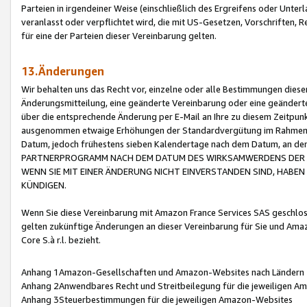
Parteien in irgendeiner Weise (einschließlich des Ergreifens oder Unt
veranlasst oder verpflichtet wird, die mit US-Gesetzen, Vorschriften,
für eine der Parteien dieser Vereinbarung gelten.
13.Änderungen
Wir behalten uns das Recht vor, einzelne oder alle Bestimmungen diese
Änderungsmitteilung, eine geänderte Vereinbarung oder eine geänderte 
über die entsprechende Änderung per E-Mail an Ihre zu diesem Zeitpun
ausgenommen etwaige Erhöhungen der Standardvergütung im Rahmen
Datum, jedoch frühestens sieben Kalendertage nach dem Datum, an de
PARTNERPROGRAMM NACH DEM DATUM DES WIRKSAMWERDENS DER Ä
WENN SIE MIT EINER ÄNDERUNG NICHT EINVERSTANDEN SIND, HABEN S
KÜNDIGEN.
Wenn Sie diese Vereinbarung mit Amazon France Services SAS geschlo
gelten zukünftige Änderungen an dieser Vereinbarung für Sie und Ama
Core S.à r.l. bezieht.
Anhang 1Amazon-Gesellschaften und Amazon-Websites nach Ländern
Anhang 2Anwendbares Recht und Streitbeilegung für die jeweiligen 
Anhang 3Steuerbestimmungen für die jeweiligen Amazon-Websites