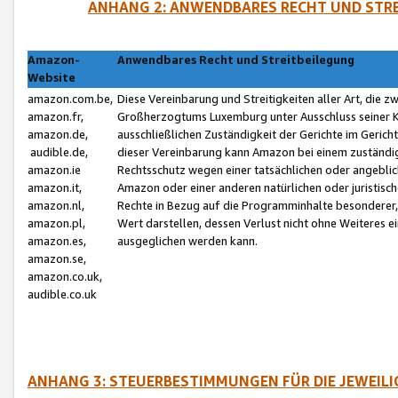
ANHANG 2: ANWENDBARES RECHT UND STRE
Amazon-
Anwendbares Recht und Streitbeilegung
Website
amazon.com.be,
Diese Vereinbarung und Streitigkeiten aller Art, die 
amazon.fr,
Großherzogtums Luxemburg unter Ausschluss seiner Kol
amazon.de,
ausschließlichen Zuständigkeit der Gerichte im Geri
audible.de,
dieser Vereinbarung kann Amazon bei einem zuständig
amazon.ie
Rechtsschutz wegen einer tatsächlichen oder angebli
amazon.it,
Amazon oder einer anderen natürlichen oder juristisc
amazon.nl,
Rechte in Bezug auf die Programminhalte besonderer,
amazon.pl,
Wert darstellen, dessen Verlust nicht ohne Weiteres e
amazon.es,
ausgeglichen werden kann.
amazon.se,
amazon.co.uk,
audible.co.uk
ANHANG 3: STEUERBESTIMMUNGEN FÜR DIE JEWEIL