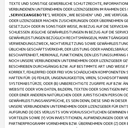
TEXTE UND SONSTIGE GEWERBLICHE SCHUTZRECHTE, INFORMATIONE
VERBUNDENEN UNTERNEHMEN ODER LIZENZGEBERN IM RAHMEN DES
„
SERVICEANGEBOTE
“), WERDEN „WIE BESEHEN“ UND „WIE VERFÜ
ODER LIZENZGEBER MACHEN ZUSICHERUNGEN ODER ÜBERNEHMEN GEW
GESETZLICH ODER IN SONSTIGER WEISE, IN BEZUG AUF DIE SERVI
SCHLIESSEN JEGLICHE GEWÄHRLEISTUNGEN IN BEZUG AUF DIE SERVI
GEWÄHRLEISTUNGEN BEZÜGLICH RECHTSMÄNGELN, MARKTGÄNGIGKEIT
VERWENDUNGSZWECK, NICHTVERLETZUNG SOWIE GEWÄHRLEISTUNGEN 
ÜBLICHEN GESCHÄFTSVERKEHR, DER LEISTUNG ODER HANDELSBRÄUCH
BESCHAFFENHEIT, MERKMALE, FUNKTIONEN, DEN LEISTUNGSUMFANG 
NOCH UNSERE VERBUNDENEN UNTERNEHMEN ODER LIZENZGEBER GEWÄ
BESCHRIEBEN DURCHGÄNGIG BZW. AUF BESTIMMTE ART UND WEISE
KORREKT, FEHLERFREI ODER FREI VON SCHÄDLICHEN KOMPONENTEN
HAFTEN FÜR: (A) FEHLER, UNGENAUIGKEITEN, VIREN, SCHADSOFTW
SYSTEMABSTÜRZE; ODER (B) UNBERECHTIGTE ZUGRIFFE AUF BZW. 
WEBSITE ODER VON DATEN, BILDERN, TEXTEN ODER SONSTIGEN INF
ODER EINER ANDEREN NATÜRLICHEN ODER JURISTISCHEN PERSON OD
GEWÄHRLEISTUNGSANSPRÜCHE, ES SEIN DENN, DIESE SIND IN DIES
UNSERE VERBUNDENEN UNTERNEHMEN ODER LIZENZGEBER FÜR EN
AUFGRUND (X) DES VERLUSTS VON VORAUSSICHTLICHEN GEWINNEN
VORTEILEN SOWIE (Y) VON INVESTITIONEN, AUFWENDUNGEN ODER VE
PARTNERPROGRAMM VORNEHMEN BZW. ÜBERNEHMEN ODER (Z) DER 