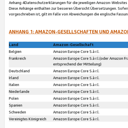
Anhang 4Datenschutzerklärungen für die jeweiligen Amazon-Websites
Diese Anhänge enthalten zur besseren Übersicht Übersetzungen. Sofe
vorgeschrieben ist, gilt im Falle von Abweichungen die englische Fass
ANHANG 1: AMAZON-GESELLSCHAFTEN UND AMAZO
Land
Amazon-Gesellschaft
Belgien
Amazon Europe Core S.à r.l.
Frankreich
Amazon Europe Core S.à r.l.(oder Amazon Fr
entsprechend der Mitteilung)
Deutschland
Amazon Europe Core S.à r.l.
Irland
Amazon Europe Core S.à r.l.
Italien
Amazon Europe Core S.à r.l.
Niederlande
Amazon Europe Core S.à r.l.
Polen
Amazon Europe Core S.à r.l.
Spanien
Amazon Europe Core S.à r.l.
Schweden
Amazon Europe Core S.à r.l.
Vereinigtes Königreich
Amazon Europe Core S.à r.l.