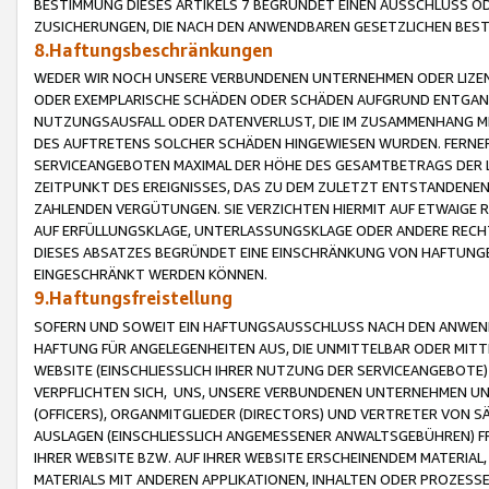
BESTIMMUNG DIESES ARTIKELS 7 BEGRÜNDET EINEN AUSSCHLUSS 
ZUSICHERUNGEN, DIE NACH DEN ANWENDBAREN GESETZLICHEN BE
8.Haftungsbeschränkungen
WEDER WIR NOCH UNSERE VERBUNDENEN UNTERNEHMEN ODER LIZEN
ODER EXEMPLARISCHE SCHÄDEN ODER SCHÄDEN AUFGRUND ENTGANG
NUTZUNGSAUSFALL ODER DATENVERLUST, DIE IM ZUSAMMENHANG MI
DES AUFTRETENS SOLCHER SCHÄDEN HINGEWIESEN WURDEN. FERN
SERVICEANGEBOTEN MAXIMAL DER HÖHE DES GESAMTBETRAGS DER 
ZEITPUNKT DES EREIGNISSES, DAS ZU DEM ZULETZT ENTSTANDENE
ZAHLENDEN VERGÜTUNGEN. SIE VERZICHTEN HIERMIT AUF ETWAIGE 
AUF ERFÜLLUNGSKLAGE, UNTERLASSUNGSKLAGE ODER ANDERE RECHT
DIESES ABSATZES BEGRÜNDET EINE EINSCHRÄNKUNG VON HAFTUNG
EINGESCHRÄNKT WERDEN KÖNNEN.
9.Haftungsfreistellung
SOFERN UND SOWEIT EIN HAFTUNGSAUSSCHLUSS NACH DEN ANWENDB
HAFTUNG FÜR ANGELEGENHEITEN AUS, DIE UNMITTELBAR ODER MITT
WEBSITE (EINSCHLIESSLICH IHRER NUTZUNG DER SERVICEANGEBOTE)
VERPFLICHTEN SICH, UNS, UNSERE VERBUNDENEN UNTERNEHMEN UN
(OFFICERS), ORGANMITGLIEDER (DIRECTORS) UND VERTRETER VON 
AUSLAGEN (EINSCHLIESSLICH ANGEMESSENER ANWALTSGEBÜHREN) FR
IHRER WEBSITE BZW. AUF IHRER WEBSITE ERSCHEINENDEM MATERIAL
MATERIALS MIT ANDEREN APPLIKATIONEN, INHALTEN ODER PROZESSE