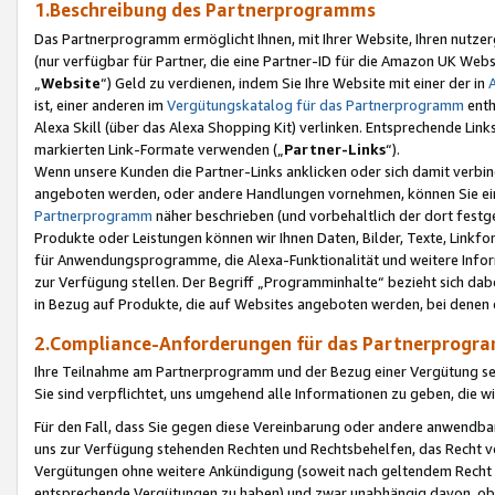
1.Beschreibung des Partnerprogramms
Das Partnerprogramm ermöglicht Ihnen, mit Ihrer Website, Ihren nutzer
(nur verfügbar für Partner, die eine Partner-ID für die Amazon UK We
„
Website
“) Geld zu verdienen, indem Sie Ihre Website mit einer der in
ist, einer anderen im
Vergütungskatalog für das Partnerprogramm
enth
Alexa Skill (über das Alexa Shopping Kit) verlinken. Entsprechende Lin
markierten Link-Formate verwenden („
Partner-Links
“).
Wenn unsere Kunden die Partner-Links anklicken oder sich damit verbi
angeboten werden, oder andere Handlungen vornehmen, können Sie eine
Partnerprogramm
näher beschrieben (und vorbehaltlich der dort festg
Produkte oder Leistungen können wir Ihnen Daten, Bilder, Texte, Linkfo
für Anwendungsprogramme, die Alexa-Funktionalität und weitere Inf
zur Verfügung stellen. Der Begriff „Programminhalte“ bezieht sich dabe
in Bezug auf Produkte, die auf Websites angeboten werden, bei denen 
2.Compliance-Anforderungen für das Partnerprog
Ihre Teilnahme am Partnerprogramm und der Bezug einer Vergütung setz
Sie sind verpflichtet, uns umgehend alle Informationen zu geben, die w
Für den Fall, dass Sie gegen diese Vereinbarung oder andere anwendba
uns zur Verfügung stehenden Rechten und Rechtsbehelfen, das Recht vo
Vergütungen ohne weitere Ankündigung (soweit nach geltendem Recht z
entsprechende Vergütungen zu haben) und zwar unabhängig davon, ob 