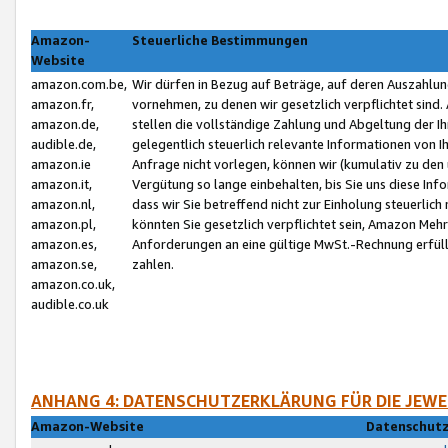
Amazon-
Steuerliche Bestimmungen
Website
amazon.com.be,
Wir dürfen in Bezug auf Beträge, auf deren Auszahlun
amazon.fr,
vornehmen, zu denen wir gesetzlich verpflichtet sind
amazon.de,
stellen die vollständige Zahlung und Abgeltung der 
audible.de,
gelegentlich steuerlich relevante Informationen von I
amazon.ie
Anfrage nicht vorlegen, können wir (kumulativ zu de
amazon.it,
Vergütung so lange einbehalten, bis Sie uns diese Inf
amazon.nl,
dass wir Sie betreffend nicht zur Einholung steuerlich 
amazon.pl,
könnten Sie gesetzlich verpflichtet sein, Amazon Meh
amazon.es,
Anforderungen an eine gültige MwSt.-Rechnung erfüllt
amazon.se,
zahlen.
amazon.co.uk,
audible.co.uk
ANHANG 4: DATENSCHUTZERKLÄRUNG FÜR DIE JEWE
Amazon-Website
Datenschutz