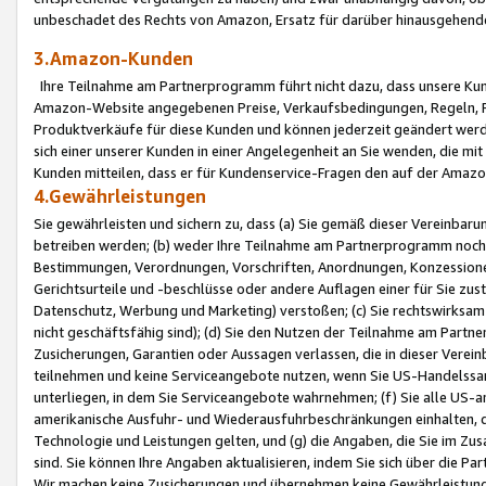
unbeschadet des Rechts von Amazon, Ersatz für darüber hinausgehen
3.Amazon-Kunden
Ihre Teilnahme am Partnerprogramm führt nicht dazu, dass unsere Kun
Amazon-Website angegebenen Preise, Verkaufsbedingungen, Regeln, Ri
Produktverkäufe für diese Kunden und können jederzeit geändert werde
sich einer unserer Kunden in einer Angelegenheit an Sie wenden, die 
Kunden mitteilen, dass er für Kundenservice-Fragen den auf der Ama
4.Gewährleistungen
Sie gewährleisten und sichern zu, dass (a) Sie gemäß dieser Vereinba
betreiben werden; (b) weder Ihre Teilnahme am Partnerprogramm noch d
Bestimmungen, Verordnungen, Vorschriften, Anordnungen, Konzessionen,
Gerichtsurteile und -beschlüsse oder andere Auflagen einer für Sie zu
Datenschutz, Werbung und Marketing) verstoßen; (c) Sie rechtswirksam 
nicht geschäftsfähig sind); (d) Sie den Nutzen der Teilnahme am Partne
Zusicherungen, Garantien oder Aussagen verlassen, die in dieser Verein
teilnehmen und keine Serviceangebote nutzen, wenn Sie US-Handelssa
unterliegen, in dem Sie Serviceangebote wahrnehmen; (f) Sie alle US
amerikanische Ausfuhr- und Wiederausfuhrbeschränkungen einhalten, 
Technologie und Leistungen gelten, und (g) die Angaben, die Sie im 
sind. Sie können Ihre Angaben aktualisieren, indem Sie sich über die 
Wir machen keine Zusicherungen und übernehmen keine Gewährleistun