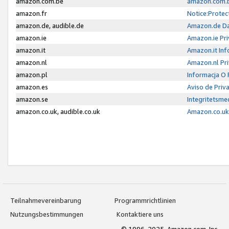
amazon.com.be
amazon.com.b
amazon.fr
Notice:Protec
amazon.de, audible.de
Amazon.de Da
amazon.ie
Amazon.ie Pri
amazon.it
Amazon.it Inf
amazon.nl
Amazon.nl Pri
amazon.pl
Informacja O
amazon.es
Aviso de Priv
amazon.se
Integritetsm
amazon.co.uk, audible.co.uk
Amazon.co.uk 
Teilnahmevereinbarung
Programmrichtlinien
Nutzungsbestimmungen
Kontaktiere uns