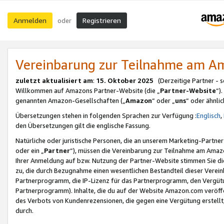
Anmelden
Registrieren
oder
Vereinbarung zur Teilnahme am 
zuletzt aktualisiert am
:
15. Oktober 2025
(Derzeitige Partner - 
Willkommen auf Amazons Partner-Website (die „
Partner-Website
“)
genannten Amazon-Gesellschaften („
Amazon
“ oder „
uns
“ oder ähnli
Übersetzungen stehen in folgenden Sprachen zur Verfügung :
Englisch
,
den Übersetzungen gilt die englische Fassung.
Natürliche oder juristische Personen, die an unserem Marketing-Partn
oder ein „
Partner
“), müssen die Vereinbarung zur Teilnahme am Ama
Ihrer Anmeldung auf bzw. Nutzung der Partner-Website stimmen Sie die
zu, die durch Bezugnahme einen wesentlichen Bestandteil dieser Verei
Partnerprogramm, die IP-Lizenz für das Partnerprogramm, den Vergütu
Partnerprogramm). Inhalte, die du auf der Website Amazon.com veröffe
des Verbots von Kundenrezensionen, die gegen eine Vergütung erstellt, 
durch.