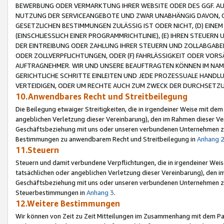
BEWERBUNG ODER VERMARKTUNG IHRER WEBSITE ODER DES GGF. AUF 
NUTZUNG DER SERVICEANGEBOTE UND ZWAR UNABHÄNGIG DAVON, O
GESETZLICHEN BESTIMMUNGEN ZULÄSSIG IST ODER NICHT, (D) EINE
(EINSCHLIESSLICH EINER PROGRAMMRICHTLINIE), (E) IHREN STEUER
DER EINTREIBUNG ODER ZAHLUNG IHRER STEUERN UND ZOLLABGAB
ODER ZOLLVERPFLICHTUNGEN, ODER (F) FAHRLÄSSIGKEIT ODER VORS
AUFTRAGNEHMER. WIR UND UNSERE BEAUFTRAGTEN KÖNNEN IM NAME
GERICHTLICHE SCHRITTE EINLEITEN UND JEDE PROZESSUALE HAND
VERTEIDIGEN, ODER UM RECHTE AUCH ZUM ZWECK DER DURCHSETZU
10.Anwendbares Recht und Streitbeilegung
Die Beilegung etwaiger Streitigkeiten, die in irgendeiner Weise mit de
angeblichen Verletzung dieser Vereinbarung), den im Rahmen dieser Ve
Geschäftsbeziehung mit uns oder unseren verbundenen Unternehmen zu
Bestimmungen zu anwendbarem Recht und Streitbeilegung in
Anhang 
11.Steuern
Steuern und damit verbundene Verpflichtungen, die in irgendeiner Wei
tatsächlichen oder angeblichen Verletzung dieser Vereinbarung), den 
Geschäftsbeziehung mit uns oder unseren verbundenen Unternehmen z
Steuerbestimmungen in
Anhang 3
.
12.Weitere Bestimmungen
Wir können von Zeit zu Zeit Mitteilungen im Zusammenhang mit dem Par