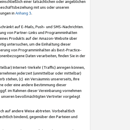
nschließlich einer tatsächlichen oder angeblichen
Geschäftsbeziehung mit uns oder unseren
mungen in
Anhang 3
.
schränkt auf E-Mails, Push- und SMS-Nachrichten.
ellung von Partner-Links und Programminhalten
 eines Produkts auf der Amazon-Website über
tig untersuchen, um die Einhaltung dieser
ntierung von Programminhalten als Best-Practice-
sonenbezogene Daten verarbeiten, finden Sie in der
telbar) Internet-Verkehr (Traffic) anregen können,
rnehmen jederzeit (unmittelbar oder mittelbar)
b stehen, (c) ein Versäumnis unsererseits, Ihre
fene oder eine andere Bestimmung dieser
r ggf. im Rahmen dieser Vereinbarung vornehmen
ch unseren bevollmächtigten Vertreter vorgelegt
ch auf andere Weise abtreten. Vorbehaltlich
rechtlich bindend, gegenüber den Parteien und