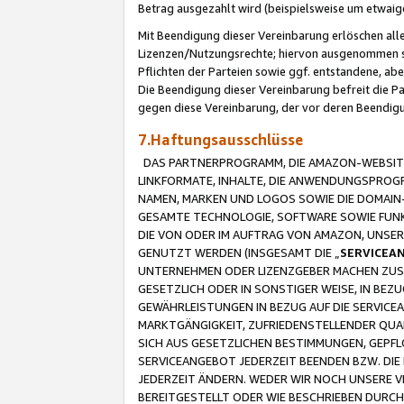
Betrag ausgezahlt wird (beispielsweise um etwai
Mit Beendigung dieser Vereinbarung erlöschen alle
Lizenzen/Nutzungsrechte; hiervon ausgenommen sind
Pflichten der Parteien sowie ggf. entstandene, ab
Die Beendigung dieser Vereinbarung befreit die P
gegen diese Vereinbarung, der vor deren Beendi
7.Haftungsausschlüsse
DAS PARTNERPROGRAMM, DIE AMAZON-WEBSITE,
LINKFORMATE, INHALTE, DIE ANWENDUNGSPRO
NAMEN, MARKEN UND LOGOS SOWIE DIE DOMAIN
GESAMTE TECHNOLOGIE, SOFTWARE SOWIE FUNKT
DIE VON ODER IM AUFTRAG VON AMAZON, UNS
GENUTZT WERDEN (INSGESAMT DIE „
SERVICEA
UNTERNEHMEN ODER LIZENZGEBER MACHEN ZUSI
GESETZLICH ODER IN SONSTIGER WEISE, IN BE
GEWÄHRLEISTUNGEN IN BEZUG AUF DIE SERVICE
MARKTGÄNGIGKEIT, ZUFRIEDENSTELLENDER QUA
SICH AUS GESETZLICHEN BESTIMMUNGEN, GEPFL
SERVICEANGEBOT JEDERZEIT BEENDEN BZW. DIE
JEDERZEIT ÄNDERN. WEDER WIR NOCH UNSERE 
BEREITGESTELLT ODER WIE BESCHRIEBEN DURC