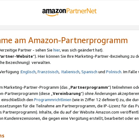
nahme am Amazon-Partnerprogramm
rzeitige Partner - sehen Sie
hier
, was sich geändert hat).
Partner-Website
“). Hier können Sie Ihre Marketing-Partner-Beziehung zu d
iche Bezeichnung) verwalten.
Verfügung :
Englisch
,
Französisch
,
Italienisch
,
Spanisch
und
Polnisch
. Im Fall
erem Marketing-Partner-Programm (das „
Partnerprogramm
“) teilnehmen od
on-Partnerprogramm (diese „
Vereinbarung
“) ohne Änderungen akzeptieren
 einschließlich den
Programmrichtlinien
(wie in Ziffer 12 definiert) zu, die 
raussetzungen für die Teilnahme am Partnerprogramm, die IP-Lizenz für das
s Partnerprogramm). Inhalte, die du auf der Website Amazon.com veröffentl
n Kundenrezensionen, die gegen eine Vergütung erstellt, bearbeitet oder ent
mms