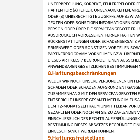
UNTERBRECHUNG, KORREKT, FEHLERFREI ODER 
HAFTEN FÜR: (A) FEHLER, UNGENAUIGKEITEN, 
ODER (B) UNBERECHTIGTE ZUGRIFFE AUF BZW. 
TEXTEN ODER SONSTIGEN INFORMATIONEN ODER 
PERSON ODER ÜBER DIE SERVICEANGEBOTE ERHA
AUSDRÜCKLICH VORGESEHEN. FERNER HAFTEN 
RÜCKERSTATTUNGEN ODER SCHADENSERSATZ AU
FIRMENWERT ODER SONSTIGEN VORTEILEN SOWIE
PARTNERPROGRAMM VORNEHMEN BZW. ÜBERNEHM
DIESES ARTIKELS 7 BEGRÜNDET EINEN AUSSCH
ANWENDBAREN GESETZLICHEN BESTIMMUNGEN 
8.Haftungsbeschränkungen
WEDER WIR NOCH UNSERE VERBUNDENEN UNTERN
SCHÄDEN ODER SCHÄDEN AUFGRUND ENTGANGENE
ZUSAMMENHANG MIT DEN SERVICEANGEBOTEN EN
ENTSPRICHT UNSERE GESAMTHAFTUNG IM ZUSAM
DEM 12-MONATSZEITRAUM UNMITTELBAR VOR DE
GEZAHLTEN ODER NOCH AN SIE ZU ZAHLENDEN V
EINSCHLIESSLICH DES RECHTS AUF ERFÜLLUNGS
BESTIMMUNG DIESES ABSATZES BEGRÜNDET EI
EINGESCHRÄNKT WERDEN KÖNNEN.
9.Haftungsfreistellung