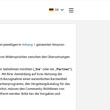
DE
en jeweiligen in
Anhang 1
genannten Amazon-
e von Widersprüchen zwischen den Übersetzungen
er teilnehmen möchten („
Sie
“ oder ein „
Partner
“),
. Mit Ihrer Anmeldung auf bzw. Nutzung der
durch Bezugnahme einen wesentlichen Bestandteil
 Partnerprogramm, den Vergütungskatalog für das
ichst, müssen den Community-Richtlinien von
fernt werden. Bitte lies die Vorgaben und