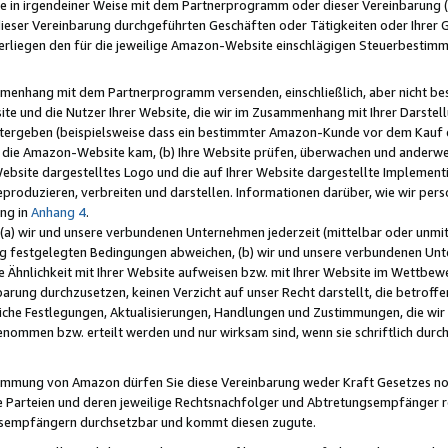
e in irgendeiner Weise mit dem Partnerprogramm oder dieser Vereinbarung (ei
ieser Vereinbarung durchgeführten Geschäften oder Tätigkeiten oder Ihrer 
liegen den für die jeweilige Amazon-Website einschlägigen Steuerbestim
mmenhang mit dem Partnerprogramm versenden, einschließlich, aber nicht be
site und die Nutzer Ihrer Website, die wir im Zusammenhang mit Ihrer Darst
itergeben (beispielsweise dass ein bestimmter Amazon-Kunde vor dem Kauf
uf die Amazon-Website kam, (b) Ihre Website prüfen, überwachen und anderwei
r Website dargestelltes Logo und die auf Ihrer Website dargestellte Impleme
reproduzieren, verbreiten und darstellen. Informationen darüber, wie wir per
ng in
Anhang 4
.
 (a) wir und unsere verbundenen Unternehmen jederzeit (mittelbar oder unmit
ng festgelegten Bedingungen abweichen, (b) wir und unsere verbundenen Unte
 Ähnlichkeit mit Ihrer Website aufweisen bzw. mit Ihrer Website im Wettbewer
barung durchzusetzen, keinen Verzicht auf unser Recht darstellt, die betrof
liche Festlegungen, Aktualisierungen, Handlungen und Zustimmungen, die wi
enommen bzw. erteilt werden und nur wirksam sind, wenn sie schriftlich dur
stimmung von Amazon dürfen Sie diese Vereinbarung weder Kraft Gesetzes no
die Parteien und deren jeweilige Rechtsnachfolger und Abtretungsempfänger 
ngsempfängern durchsetzbar und kommt diesen zugute.