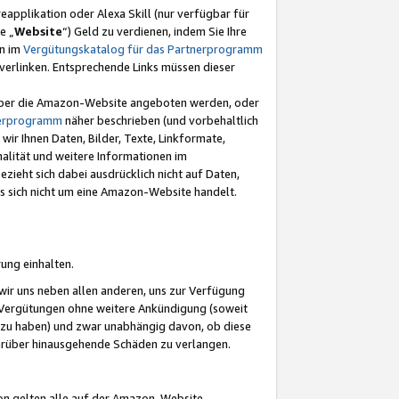
eapplikation oder Alexa Skill (nur verfügbar für
e „
Website
“) Geld zu verdienen, indem Sie Ihre
en im
Vergütungskatalog für das Partnerprogramm
t) verlinken. Entsprechende Links müssen dieser
e über die Amazon-Website angeboten werden, oder
nerprogramm
näher beschrieben (und vorbehaltlich
ir Ihnen Daten, Bilder, Texte, Linkformate,
alität und weitere Informationen im
zieht sich dabei ausdrücklich nicht auf Daten,
es sich nicht um eine Amazon-Website handelt.
rung einhalten.
ir uns neben allen anderen, uns zur Verfügung
n Vergütungen ohne weitere Ankündigung (soweit
 zu haben) und zwar unabhängig davon, ob diese
darüber hinausgehende Schäden zu verlangen.
on gelten alle auf der Amazon-Website