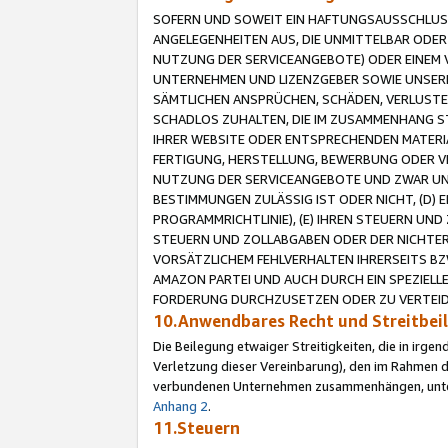
SOFERN UND SOWEIT EIN HAFTUNGSAUSSCHLUSS
ANGELEGENHEITEN AUS, DIE UNMITTELBAR ODER 
NUTZUNG DER SERVICEANGEBOTE) ODER EINEM V
UNTERNEHMEN UND LIZENZGEBER SOWIE UNSERE 
SÄMTLICHEN ANSPRÜCHEN, SCHÄDEN, VERLUSTE
SCHADLOS ZUHALTEN, DIE IM ZUSAMMENHANG STE
IHRER WEBSITE ODER ENTSPRECHENDEN MATERIA
FERTIGUNG, HERSTELLUNG, BEWERBUNG ODER VE
NUTZUNG DER SERVICEANGEBOTE UND ZWAR UN
BESTIMMUNGEN ZULÄSSIG IST ODER NICHT, (D) 
PROGRAMMRICHTLINIE), (E) IHREN STEUERN UN
STEUERN UND ZOLLABGABEN ODER DER NICHTER
VORSÄTZLICHEM FEHLVERHALTEN IHRERSEITS BZ
AMAZON PARTEI UND AUCH DURCH EIN SPEZIELL
FORDERUNG DURCHZUSETZEN ODER ZU VERTEIDI
10.Anwendbares Recht und Streitbe
Die Beilegung etwaiger Streitigkeiten, die in irg
Verletzung dieser Vereinbarung), den im Rahmen d
verbundenen Unternehmen zusammenhängen, unterl
Anhang 2
.
11.Steuern