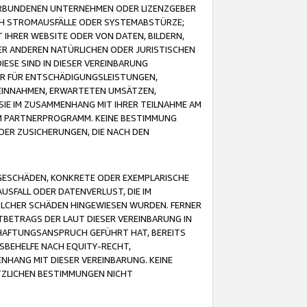
VERBUNDENEN UNTERNEHMEN ODER LIZENZGEBER
ICH STROMAUSFÄLLE ODER SYSTEMABSTÜRZE;
IHRER WEBSITE ODER VON DATEN, BILDERN,
ER ANDEREN NATÜRLICHEN ODER JURISTISCHEN
ESE SIND IN DIESER VEREINBARUNG
R FÜR ENTSCHÄDIGUNGSLEISTUNGEN,
EINNAHMEN, ERWARTETEN UMSÄTZEN,
SIE IM ZUSAMMENHANG MIT IHRER TEILNAHME AM
M PARTNERPROGRAMM. KEINE BESTIMMUNG
DER ZUSICHERUNGEN, DIE NACH DEN
GESCHÄDEN, KONKRETE ODER EXEMPLARISCHE
SFALL ODER DATENVERLUST, DIE IM
OLCHER SCHÄDEN HINGEWIESEN WURDEN. FERNER
BETRAGS DER LAUT DIESER VEREINBARUNG IN
HAFTUNGSANSPRUCH GEFÜHRT HAT, BEREITS
SBEHELFE NACH EQUITY-RECHT,
NHANG MIT DIESER VEREINBARUNG. KEINE
TZLICHEN BESTIMMUNGEN NICHT