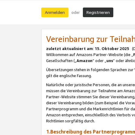
Anmelden
Registrieren
oder
Vereinbarung zur Teil
zuletzt aktualisiert am
:
15. Oktober 2025
(De
Willkommen auf Amazons Partner-Website (die „
Gesellschaften („
Amazon
“ oder „
uns
“ oder ähnl
Übersetzungen stehen in folgenden Sprachen zur 
gilt die englische Fassung.
Natürliche oder juristische Personen, die an uns
müssen die Vereinbarung zur Teilnahme am Amaz
Partner-Website stimmen Sie dieser Vereinbarung,
dieser Vereinbarung bilden (zum Beispiel die Vo
Partnerprogramm und die Markenrichtlinien für da
Amazon entsprechen, einschließlich des Verbots vo
Richtlinien sorgfältig durch.
1.Beschreibung des Partnerprogra