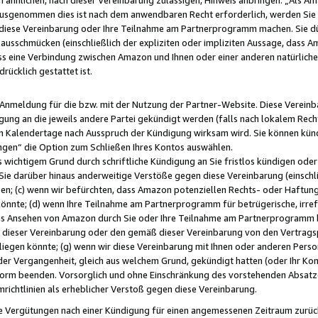
usgenommen dies ist nach dem anwendbaren Recht erforderlich, werden Sie 
f diese Vereinbarung oder Ihre Teilnahme am Partnerprogramm machen. Sie d
usschmücken (einschließlich der expliziten oder impliziten Aussage, dass A
 eine Verbindung zwischen Amazon und Ihnen oder einer anderen natürlichen 
rücklich gestattet ist.
r Anmeldung für die bzw. mit der Nutzung der Partner-Website. Diese Vereinb
gung an die jeweils andere Partei gekündigt werden (falls nach lokalem Rech
n Kalendertage nach Ausspruch der Kündigung wirksam wird. Sie können kündi
ngen“ die Option zum Schließen Ihres Kontos auswählen.
 wichtigem Grund durch schriftliche Kündigung an Sie fristlos kündigen oder I
 Sie darüber hinaus anderweitige Verstöße gegen diese Vereinbarung (einschli
ben; (c) wenn wir befürchten, dass Amazon potenziellen Rechts- oder Haftu
nnte; (d) wenn Ihre Teilnahme am Partnerprogramm für betrügerische, irref
das Ansehen von Amazon durch Sie oder Ihre Teilnahme am Partnerprogramm b
ieser Vereinbarung oder den gemäß dieser Vereinbarung von den Vertragspa
liegen könnte; (g) wenn wir diese Vereinbarung mit Ihnen oder anderen Perso
 der Vergangenheit, gleich aus welchem Grund, gekündigt hatten (oder Ihr Ko
rm beenden. Vorsorglich und ohne Einschränkung des vorstehenden Absatzes
richtlinien als erheblicher Verstoß gegen diese Vereinbarung.
e Vergütungen nach einer Kündigung für einen angemessenen Zeitraum zurückb