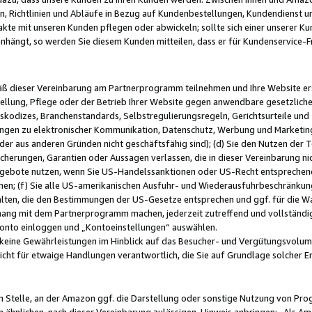
, Richtlinien und Abläufe in Bezug auf Kundenbestellungen, Kundendienst 
kte mit unseren Kunden pflegen oder abwickeln; sollte sich einer unserer Ku
nhängt, so werden Sie diesem Kunden mitteilen, dass er für Kundenservic
emäß dieser Vereinbarung am Partnerprogramm teilnehmen und Ihre Website er
ellung, Pflege oder der Betrieb Ihrer Website gegen anwendbare gesetzlich
skodizes, Branchenstandards, Selbstregulierungsregeln, Gerichtsurteile und 
ngen zu elektronischer Kommunikation, Datenschutz, Werbung und Marketing)
 oder aus anderen Gründen nicht geschäftsfähig sind); (d) Sie den Nutzen de
cherungen, Garantien oder Aussagen verlassen, die in dieser Vereinbarung nich
gebote nutzen, wenn Sie US-Handelssanktionen oder US-Recht entsprechen
men; (f) Sie alle US-amerikanischen Ausfuhr- und Wiederausfuhrbeschränkun
ten, die den Bestimmungen der US-Gesetze entsprechen und ggf. für die Wa
hang mit dem Partnerprogramm machen, jederzeit zutreffend und vollständig 
 Konto einloggen und „Kontoeinstellungen“ auswählen.
keine Gewährleistungen im Hinblick auf das Besucher- und Vergütungsvolu
icht für etwaige Handlungen verantwortlich, die Sie auf Grundlage solcher
en Stelle, an der Amazon ggf. die Darstellung oder sonstige Nutzung von Pr
 ähnlichen, nach dieser Vereinbarung zulässigen, Hinweis anbringen: „Als Ama