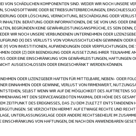
FREI VON SCHÄDLICHEN KOMPONENTEN SIND. WEDER WIR NOCH UNSERE 
VIREN, SCHADSOFTWARE ODER BETRIEBSUNTERBRECHUNGEN, EINSCHLIESSL
ÄNDERUNG ODER LÖSCHUNG, VERNICHTUNG, BESCHÄDIGUNG ODER VERLUST 
INHALTEN. BERATUNG ODER INFORMATIONEN, DIE SIE VON UNS ODER EIN
LTEN, BEGRÜNDEN KEINE GEWÄHRLEISTUNGSANSPRÜCHE, ES SEIN DENN, DI
WEDER WIR NOCH UNSERE VERBUNDENEN UNTERNEHMEN ODER LIZENZGEBE
FGRUND (X) DES VERLUSTS VON VORAUSSICHTLICHEN GEWINNEN ODER 
 (Y) VON INVESTITIONEN, AUFWENDUNGEN ODER VERPFLICHTUNGEN, DIE 
EN ODER (Z) DER BEENDIGUNG ODER AUSSETZUNG IHRER TEILNAHME A
LUSS ODER EINE EINSCHRÄNKUNG VON GEWÄHRLEISTUNGEN, HAFTUNGEN O
NICHT AUSGESCHLOSSEN ODER EINGESCHRÄNKT WERDEN KÖNNEN.
EHMEN ODER LIZENZGEBER HAFTEN FÜR MITTELBARE, NEBEN- ODER FOL
R EINNAHMEN ODER GEWINNE, VERLUST VON FIRMENWERT, NUTZUNGSAU
TSTEHEN, SELBST WENN WIR AUF DIE MÖGLICHKEIT DES AUFTRETENS S
MENHANG MIT DEN SERVICEANGEBOTEN MAXIMAL DER HÖHE DES GESAMT
M ZEITPUNKT DES EREIGNISSES, DAS ZU DEM ZULETZT ENTSTANDENEN 
ERGÜTUNGEN. SIE VERZICHTEN HIERMIT AUF ETWAIGE RECHTE UND RECHT
KLAGE, UNTERLASSUNGSKLAGE ODER ANDERE RECHTSBEHELFE IM ZUSAMME
NE EINSCHRÄNKUNG VON HAFTUNGEN, DIE NACH DEN ANWENDBAREN GESE