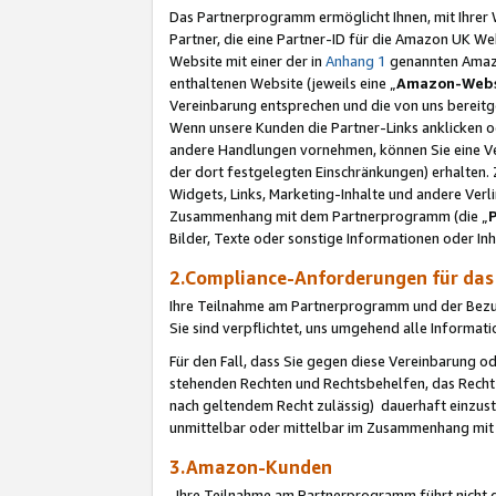
Das Partnerprogramm ermöglicht Ihnen, mit Ihrer W
Partner, die eine Partner-ID für die Amazon UK W
Website mit einer der in
Anhang 1
genannten Amazon
enthaltenen Website (jeweils eine „
Amazon-Webs
Vereinbarung entsprechen und die von uns bereitg
Wenn unsere Kunden die Partner-Links anklicken 
andere Handlungen vornehmen, können Sie eine Ver
der dort festgelegten Einschränkungen) erhalten. 
Widgets, Links, Marketing-Inhalte und andere Ver
Zusammenhang mit dem Partnerprogramm (die „
Bilder, Texte oder sonstige Informationen oder In
2.Compliance-Anforderungen für d
Ihre Teilnahme am Partnerprogramm und der Bezug 
Sie sind verpflichtet, uns umgehend alle Informat
Für den Fall, dass Sie gegen diese Vereinbarung 
stehenden Rechten und Rechtsbehelfen, das Recht
nach geltendem Recht zulässig) dauerhaft einzus
unmittelbar oder mittelbar im Zusammenhang mit
3.Amazon-Kunden
Ihre Teilnahme am Partnerprogramm führt nicht d