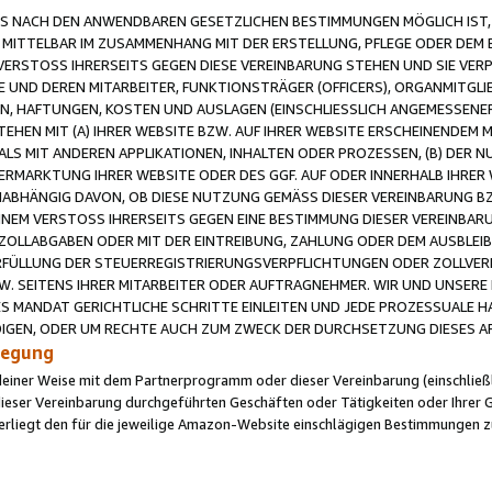
 NACH DEN ANWENDBAREN GESETZLICHEN BESTIMMUNGEN MÖGLICH IST, S
MITTELBAR IM ZUSAMMENHANG MIT DER ERSTELLUNG, PFLEGE ODER DEM BE
ERSTOSS IHRERSEITS GEGEN DIESE VEREINBARUNG STEHEN UND SIE VERP
UND DEREN MITARBEITER, FUNKTIONSTRÄGER (OFFICERS), ORGANMITGLI
N, HAFTUNGEN, KOSTEN UND AUSLAGEN (EINSCHLIESSLICH ANGEMESSENE
HEN MIT (A) IHRER WEBSITE BZW. AUF IHRER WEBSITE ERSCHEINENDEM M
LS MIT ANDEREN APPLIKATIONEN, INHALTEN ODER PROZESSEN, (B) DER 
RMARKTUNG IHRER WEBSITE ODER DES GGF. AUF ODER INNERHALB IHRER W
ABHÄNGIG DAVON, OB DIESE NUTZUNG GEMÄSS DIESER VEREINBARUNG B
EINEM VERSTOSS IHRERSEITS GEGEN EINE BESTIMMUNG DIESER VEREINBARU
D ZOLLABGABEN ODER MIT DER EINTREIBUNG, ZAHLUNG ODER DEM AUSBLEI
FÜLLUNG DER STEUERREGISTRIERUNGSVERPFLICHTUNGEN ODER ZOLLVERPF
W. SEITENS IHRER MITARBEITER ODER AUFTRAGNEHMER. WIR UND UNSERE
ES MANDAT GERICHTLICHE SCHRITTE EINLEITEN UND JEDE PROZESSUALE 
GEN, ODER UM RECHTE AUCH ZUM ZWECK DER DURCHSETZUNG DIESES AR
ilegung
endeiner Weise mit dem Partnerprogramm oder dieser Vereinbarung (einschließl
ieser Vereinbarung durchgeführten Geschäften oder Tätigkeiten oder Ihrer 
iegt den für die jeweilige Amazon-Website einschlägigen Bestimmungen z