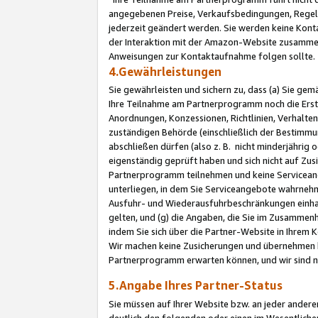
angegebenen Preise, Verkaufsbedingungen, Regeln
jederzeit geändert werden. Sie werden keine Konta
der Interaktion mit der Amazon-Website zusamme
Anweisungen zur Kontaktaufnahme folgen sollte.
4.Gewährleistungen
Sie gewährleisten und sichern zu, dass (a) Sie g
Ihre Teilnahme am Partnerprogramm noch die Erst
Anordnungen, Konzessionen, Richtlinien, Verhalten
zuständigen Behörde (einschließlich der Bestimmu
abschließen dürfen (also z. B. nicht minderjährig
eigenständig geprüft haben und sich nicht auf Zusi
Partnerprogramm teilnehmen und keine Servicean
unterliegen, in dem Sie Serviceangebote wahrneh
Ausfuhr- und Wiederausfuhrbeschränkungen einhal
gelten, und (g) die Angaben, die Sie im Zusammen
indem Sie sich über die Partner-Website in Ihrem
Wir machen keine Zusicherungen und übernehmen 
Partnerprogramm erwarten können, und wir sind n
5.Angabe Ihres Partner-Status
Sie müssen auf Ihrer Website bzw. an jeder ander
deutlich den folgenden oder einen im Wesentlichen