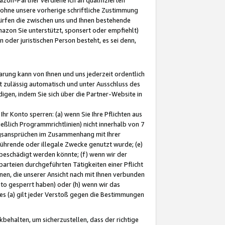
ohne unsere vorherige schriftliche Zustimmung
ürfen die zwischen uns und Ihnen bestehende
mazon Sie unterstützt, sponsert oder empfiehlt)
oder juristischen Person besteht, es sei denn,
arung kann von Ihnen und uns jederzeit ordentlich
t zulässig automatisch und unter Ausschluss des
gen, indem Sie sich über die Partner-Website in
hr Konto sperren: (a) wenn Sie Ihre Pflichten aus
eßlich Programmrichtlinien) nicht innerhalb von 7
ngsansprüchen im Zusammenhang mit Ihrer
ührende oder illegale Zwecke genutzt wurde; (e)
eschädigt werden könnte; (f) wenn wir der
rteien durchgeführten Tätigkeiten einer Pflicht
nen, die unserer Ansicht nach mit Ihnen verbunden
nto gesperrt haben) oder (h) wenn wir das
 (a) gilt jeder Verstoß gegen die Bestimmungen
ehalten, um sicherzustellen, dass der richtige