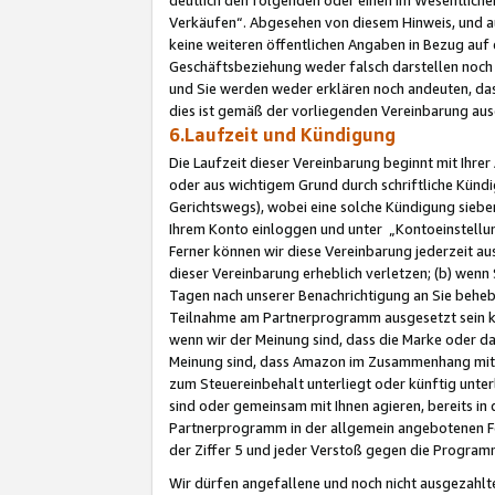
Verkäufen“. Abgesehen von diesem Hinweis, und a
keine weiteren öffentlichen Angaben in Bezug au
Geschäftsbeziehung weder falsch darstellen noch a
und Sie werden weder erklären noch andeuten, dass
dies ist gemäß der vorliegenden Vereinbarung ausd
6.Laufzeit und Kündigung
Die Laufzeit dieser Vereinbarung beginnt mit Ihre
oder aus wichtigem Grund durch schriftliche Kündi
Gerichtswegs), wobei eine solche Kündigung siebe
Ihrem Konto einloggen und unter „Kontoeinstellu
Ferner können wir diese Vereinbarung jederzeit aus
dieser Vereinbarung erheblich verletzen; (b) wenn
Tagen nach unserer Benachrichtigung an Sie behe
Teilnahme am Partnerprogramm ausgesetzt sein kö
wenn wir der Meinung sind, dass die Marke oder 
Meinung sind, dass Amazon im Zusammenhang mit d
zum Steuereinbehalt unterliegt oder künftig unter
sind oder gemeinsam mit Ihnen agieren, bereits in
Partnerprogramm in der allgemein angebotenen Fo
der Ziffer 5 und jeder Verstoß gegen die Programm
Wir dürfen angefallene und noch nicht ausgezahlt