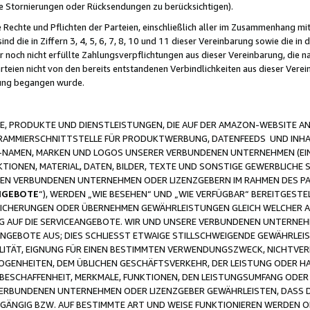
ge Stornierungen oder Rücksendungen zu berücksichtigen).
 Rechte und Pflichten der Parteien, einschließlich aller im Zusammenhang m
 die in Ziffern 3, 4, 5, 6, 7, 8, 10 und 11 dieser Vereinbarung sowie die in
er noch nicht erfüllte Zahlungsverpflichtungen aus dieser Vereinbarung, die
arteien nicht von den bereits entstandenen Verbindlichkeiten aus dieser Ver
gung begangen wurde.
 PRODUKTE UND DIENSTLEISTUNGEN, DIE AUF DER AMAZON-WEBSITE AN
GRAMMIERSCHNITTSTELLE FÜR PRODUKTWERBUNG, DATENFEEDS UND INH
-NAMEN, MARKEN UND LOGOS UNSERER VERBUNDENEN UNTERNEHMEN (EIN
IONEN, MATERIAL, DATEN, BILDER, TEXTE UND SONSTIGE GEWERBLICHE 
EREN VERBUNDENEN UNTERNEHMEN ODER LIZENZGEBERN IM RAHMEN DES 
NGEBOTE
“), WERDEN „WIE BESEHEN“ UND „WIE VERFÜGBAR“ BEREITGEST
CHERUNGEN ODER ÜBERNEHMEN GEWÄHRLEISTUNGEN GLEICH WELCHER AR
ZUG AUF DIE SERVICEANGEBOTE. WIR UND UNSERE VERBUNDENEN UNTERNEH
ANGEBOTE AUS; DIES SCHLIESST ETWAIGE STILLSCHWEIGENDE GEWÄHRLE
LITÄT, EIGNUNG FÜR EINEN BESTIMMTEN VERWENDUNGSZWECK, NICHTVER
OGENHEITEN, DEM ÜBLICHEN GESCHÄFTSVERKEHR, DER LEISTUNG ODER H
 BESCHAFFENHEIT, MERKMALE, FUNKTIONEN, DEN LEISTUNGSUMFANG ODER
VERBUNDENEN UNTERNEHMEN ODER LIZENZGEBER GEWÄHRLEISTEN, DASS D
HGÄNGIG BZW. AUF BESTIMMTE ART UND WEISE FUNKTIONIEREN WERDEN 