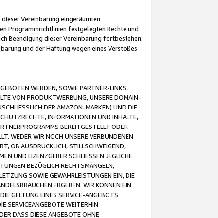
it dieser Vereinbarung eingeräumten
 den Programmrichtlinien festgelegten Rechte und
 nach Beendigung dieser Vereinbarung fortbestehen.
einbarung und der Haftung wegen eines Verstoßes
GEBOTEN WERDEN, SOWIE PARTNER-LINKS,
ALTE VON PRODUKTWERBUNG, UNSERE DOMAIN-
SCHLIESSLICH DER AMAZON-MARKEN) UND DIE
SCHUTZRECHTE, INFORMATIONEN UND INHALTE,
PARTNERPROGRAMMS BEREITGESTELLT ODER
ELLT. WEDER WIR NOCH UNSERE VERBUNDENEN
T, OB AUSDRÜCKLICH, STILLSCHWEIGEND,
MEN UND LIZENZGEBER SCHLIESSEN JEGLICHE
ISTUNGEN BEZÜGLICH RECHTSMÄNGELN,
LETZUNG SOWIE GEWÄHRLEISTUNGEN EIN, DIE
ANDELSBRÄUCHEN ERGEBEN. WIR KÖNNEN EIN
 DIE GELTUNG EINES SERVICE-ANGEBOTS
IE SERVICEANGEBOTE WEITERHIN
ODER DASS DIESE ANGEBOTE OHNE