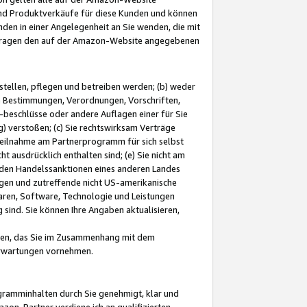
und Produktverkäufe für diese Kunden und können
nden in einer Angelegenheit an Sie wenden, die mit
e-Fragen den auf der Amazon-Website angegebenen
stellen, pflegen und betreiben werden; (b) weder
e Bestimmungen, Verordnungen, Vorschriften,
-beschlüsse oder andere Auflagen einer für Sie
 verstoßen; (c) Sie rechtswirksam Verträge
r Teilnahme am Partnerprogramm für sich selbst
t ausdrücklich enthalten sind; (e) Sie nicht am
den Handelssanktionen eines anderen Landes
gen und zutreffende nicht US-amerikanische
ren, Software, Technologie und Leistungen
sind. Sie können Ihre Angaben aktualisieren,
men, das Sie im Zusammenhang mit dem
 Erwartungen vornehmen.
ogramminhalten durch Sie genehmigt, klar und
zon-Partner verdiene ich an qualifizierten