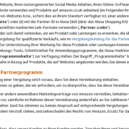
ebsite, Ihren nutzergenerierten Social Media-Inhalten, Ihren Online-Softwar
ebsite verwenden und Produkte auf amazon.co.uk anbieten) (im Folgenden Ihr
-Websites bzw., sofern dies an Ihrem Standort verfügbar ist, einer ander
ite
“) oder (ii) mit der Partner-ID in Alexa Skill (über das Alexa Shopping Ki
estellten markierten Link-Formate verwenden („
Partner-Links
“).
oder sich damit verbinden, um ein Produkt oder Leistungen zu erwerben, di
gütung für qualifizierte Verkäufe, wie im
Vergütungskatalog für das Part
Zur Unterstützung Ihrer Werbung für diese Produkte oder Leistungen können w
linkungs-Tools, Schnittstellen für Anwendungsprogramme, die Alexa-Funktion
Programminhalte
“) zur Verfügung stellen. Der Begriff „Programminhalte“ be
halte in Bezug auf Produkte, die auf Websites angeboten werden, bei denen 
as Partnerprogramm
einer Vergütung setzt voraus, dass Sie diese Vereinbarung einhalten.
ionen zu geben, die wir anfordern, um zu überprüfen, dass Sie diese Vereinba
oder andere anwendbare Marketingverträge von Amazon verstoßen, behalten w
 vor, sämtliche im Rahmen dieser Vereinbarung andernfalls an Sie zahlbare
tellen (und Sie stimmen zu, keinen Anspruch auf entsprechende Vergütungen
 dem Verstoß stehen, und unbeschadet des Rechts von Amazon, Ersatz für 
azu, dass unsere Kunden zu Ihren Kunden werden. Zwischen Ihnen und Amaz