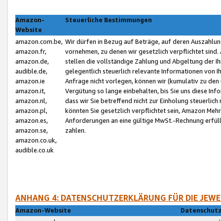
Amazon-
Steuerliche Bestimmungen
Website
amazon.com.be,
Wir dürfen in Bezug auf Beträge, auf deren Auszahlun
amazon.fr,
vornehmen, zu denen wir gesetzlich verpflichtet sind
amazon.de,
stellen die vollständige Zahlung und Abgeltung der 
audible.de,
gelegentlich steuerlich relevante Informationen von I
amazon.ie
Anfrage nicht vorlegen, können wir (kumulativ zu de
amazon.it,
Vergütung so lange einbehalten, bis Sie uns diese Inf
amazon.nl,
dass wir Sie betreffend nicht zur Einholung steuerlich 
amazon.pl,
könnten Sie gesetzlich verpflichtet sein, Amazon Meh
amazon.es,
Anforderungen an eine gültige MwSt.-Rechnung erfüllt
amazon.se,
zahlen.
amazon.co.uk,
audible.co.uk
ANHANG 4: DATENSCHUTZERKLÄRUNG FÜR DIE JEWE
Amazon-Website
Datenschutz