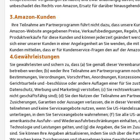
unbeschadet des Rechts von Amazon, Ersatz für darüber hinausgehen
3.Amazon-Kunden
Ihre Teilnahme am Partnerprogramm führt nicht dazu, dass unsere Kun
Amazon-Website angegebenen Preise, Verkaufsbedingungen, Regeln, Ri
Produktverkäufe für diese Kunden und können jederzeit geändert werde
sich einer unserer Kunden in einer Angelegenheit an Sie wenden, die 
Kunden mitteilen, dass er für Kundenservice-Fragen den auf der Ama
4.Gewährleistungen
Sie gewährleisten und sichern zu, dass (a) Sie gemäß dieser Vereinba
betreiben werden; (b) weder Ihre Teilnahme am Partnerprogramm noch d
Bestimmungen, Verordnungen, Vorschriften, Anordnungen, Konzessionen,
Gerichtsurteile und -beschlüsse oder andere Auflagen einer für Sie zu
Datenschutz, Werbung und Marketing) verstoßen; (c) Sie rechtswirksam 
nicht geschäftsfähig sind); (d) Sie den Nutzen der Teilnahme am Partne
Zusicherungen, Garantien oder Aussagen verlassen, die in dieser Verein
teilnehmen und keine Serviceangebote nutzen, wenn Sie US-Handelssa
unterliegen, in dem Sie Serviceangebote wahrnehmen; (f) Sie alle US
amerikanische Ausfuhr- und Wiederausfuhrbeschränkungen einhalten, 
Technologie und Leistungen gelten, und (g) die Angaben, die Sie im 
sind. Sie können Ihre Angaben aktualisieren, indem Sie sich über die 
Wir machen keine Zusicherungen und übernehmen keine Gewährleistun