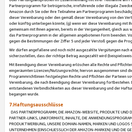
Partnerprogramm für betrügerische, irreführende oder illegale Zwecke
Amazon durch Sie oder Ihre Teilnahme am Partnerprogramm beschädig
dieser Vereinbarung oder den gemäß dieser Vereinbarung von den Vertr
oder künftig unterliegen könnte; (g) wenn wir diese Vereinbarung mit I
gemeinsam mit Ihnen agieren, bereits in der Vergangenheit, gleich aus
das Partnerprogramm in der allgemein angebotenen Form beenden. Vors
gegen die Bestimmungen der Ziffer 5 und jeder Verstoß gegen die Prog
Wir dürfen angefallene und noch nicht ausgezahlte Vergütungen nach 
sicherzustellen, dass der richtige Betrag ausgezahlt wird (beispielsw
Mit Beendigung dieser Vereinbarung erlöschen alle Rechte und Pflichte
eingeräumten Lizenzen/Nutzungsrechte; hiervon ausgenommen sind die in 
Programmrichtlinien festgelegten Rechte und Pflichten der Parteien sow
Vereinbarung, die nach Beendigung dieser Vereinbarung fortbestehen. D
entstandenen Verbindlichkeiten aus dieser Vereinbarung und der Haft
begangen wurde.
7.Haftungsausschlüsse
DAS PARTNERPROGRAMM, DIE AMAZON-WEBSITE, PRODUKTE UND DI
PARTNER-LINKS, LINKFORMATE, INHALTE, DIE ANWENDUNGSPROGR
PRODUKTWERBUNG, UNSERE DOMAIN-NAMEN, MARKEN UND LOGOS S
UNTERNEHMEN (EINSCHLIESSLICH DER AMAZON-MARKEN) UND DIE GE