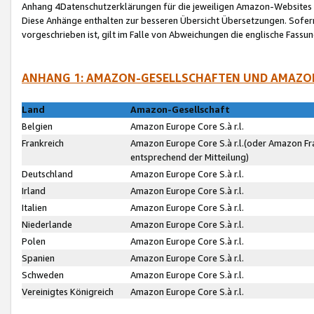
Anhang 4Datenschutzerklärungen für die jeweiligen Amazon-Websites
Diese Anhänge enthalten zur besseren Übersicht Übersetzungen. Sofe
vorgeschrieben ist, gilt im Falle von Abweichungen die englische Fass
ANHANG 1: AMAZON-GESELLSCHAFTEN UND AMAZO
Land
Amazon-Gesellschaft
Belgien
Amazon Europe Core S.à r.l.
Frankreich
Amazon Europe Core S.à r.l.(oder Amazon Fr
entsprechend der Mitteilung)
Deutschland
Amazon Europe Core S.à r.l.
Irland
Amazon Europe Core S.à r.l.
Italien
Amazon Europe Core S.à r.l.
Niederlande
Amazon Europe Core S.à r.l.
Polen
Amazon Europe Core S.à r.l.
Spanien
Amazon Europe Core S.à r.l.
Schweden
Amazon Europe Core S.à r.l.
Vereinigtes Königreich
Amazon Europe Core S.à r.l.