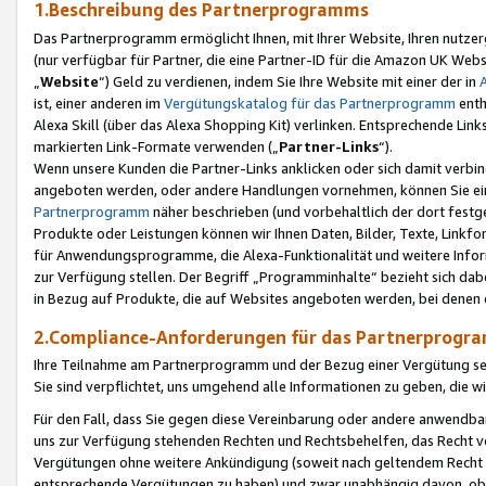
1.Beschreibung des Partnerprogramms
Das Partnerprogramm ermöglicht Ihnen, mit Ihrer Website, Ihren nutzer
(nur verfügbar für Partner, die eine Partner-ID für die Amazon UK We
„
Website
“) Geld zu verdienen, indem Sie Ihre Website mit einer der in
ist, einer anderen im
Vergütungskatalog für das Partnerprogramm
enth
Alexa Skill (über das Alexa Shopping Kit) verlinken. Entsprechende Lin
markierten Link-Formate verwenden („
Partner-Links
“).
Wenn unsere Kunden die Partner-Links anklicken oder sich damit verbi
angeboten werden, oder andere Handlungen vornehmen, können Sie eine
Partnerprogramm
näher beschrieben (und vorbehaltlich der dort festg
Produkte oder Leistungen können wir Ihnen Daten, Bilder, Texte, Linkfo
für Anwendungsprogramme, die Alexa-Funktionalität und weitere Inf
zur Verfügung stellen. Der Begriff „Programminhalte“ bezieht sich dabe
in Bezug auf Produkte, die auf Websites angeboten werden, bei denen 
2.Compliance-Anforderungen für das Partnerprog
Ihre Teilnahme am Partnerprogramm und der Bezug einer Vergütung setz
Sie sind verpflichtet, uns umgehend alle Informationen zu geben, die w
Für den Fall, dass Sie gegen diese Vereinbarung oder andere anwendba
uns zur Verfügung stehenden Rechten und Rechtsbehelfen, das Recht vo
Vergütungen ohne weitere Ankündigung (soweit nach geltendem Recht z
entsprechende Vergütungen zu haben) und zwar unabhängig davon, ob 