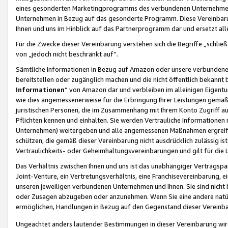
eines gesonderten Marketingprogramms des verbundenen Unternehmens
Unternehmen in Bezug auf das gesonderte Programm. Diese Vereinbarung
Ihnen und uns im Hinblick auf das Partnerprogramm dar und ersetzt al
Für die Zwecke dieser Vereinbarung verstehen sich die Begriffe „schließ
von „jedoch nicht beschränkt auf“.
Sämtliche Informationen in Bezug auf Amazon oder unsere verbunde
bereitstellen oder zugänglich machen und die nicht öffentlich bekannt bz
Informationen
“ von Amazon dar und verbleiben im alleinigen Eigent
wie dies angemessenerweise für die Erbringung Ihrer Leistungen gemäß d
juristischen Personen, die im Zusammenhang mit Ihrem Konto Zugriff au
Pflichten kennen und einhalten. Sie werden Vertrauliche Informationen 
Unternehmen) weitergeben und alle angemessenen Maßnahmen ergreifen
schützen, die gemäß dieser Vereinbarung nicht ausdrücklich zulässig is
Vertraulichkeits- oder Geheimhaltungsvereinbarungen und gilt für die
Das Verhältnis zwischen Ihnen und uns ist das unabhängiger Vertragspa
Joint-Venture, ein Vertretungsverhältnis, eine Franchisevereinbarung, 
unseren jeweiligen verbundenen Unternehmen und Ihnen. Sie sind ni
oder Zusagen abzugeben oder anzunehmen. Wenn Sie eine andere natürli
ermöglichen, Handlungen in Bezug auf den Gegenstand dieser Vereinbar
Ungeachtet anders lautender Bestimmungen in dieser Vereinbarung wird