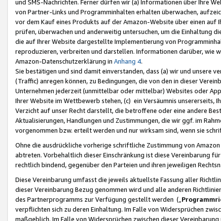
und SMS-Nachrichten. Ferner dürfen wir (a) Informationen über Ihre We
von Partner-Links und Programminhalten erhalten überwachen, aufzei
vor dem Kauf eines Produkts auf der Amazon-Website über einen auf Ih
prüfen, überwachen und anderweitig untersuchen, um die Einhaltung dies
die auf Ihrer Website dargestellte Implementierung von Programminhalt
reproduzieren, verbreiten und darstellen. Informationen darüber, wie w
Amazon-Datenschutzerklärung in
Anhang 4
.
Sie bestätigen und sind damit einverstanden, dass (a) wir und unsere 
(Traffic) anregen können, zu Bedingungen, die von den in dieser Vere
Unternehmen jederzeit (unmittelbar oder mittelbar) Websites oder Appl
Ihrer Website im Wettbewerb stehen, (c) ein Versäumnis unsererseits, I
Verzicht auf unser Recht darstellt, die betroffene oder eine andere B
Aktualisierungen, Handlungen und Zustimmungen, die wir ggf. im Rahme
vorgenommen bzw. erteilt werden und nur wirksam sind, wenn sie schri
Ohne die ausdrückliche vorherige schriftliche Zustimmung von Amazon
abtreten. Vorbehaltlich dieser Einschränkung ist diese Vereinbarung f
rechtlich bindend, gegenüber den Parteien und ihren jeweiligen Rech
Diese Vereinbarung umfasst die jeweils aktuellste Fassung aller Richtli
dieser Vereinbarung Bezug genommen wird und alle anderen Richtlinie
des Partnerprogramms zur Verfügung gestellt werden („
Programmric
verpflichten sich zu deren Einhaltung. Im Falle von Widersprüchen zwi
maßgeblich. Im Falle von Widersprüchen zwischen dieser Vereinbarun