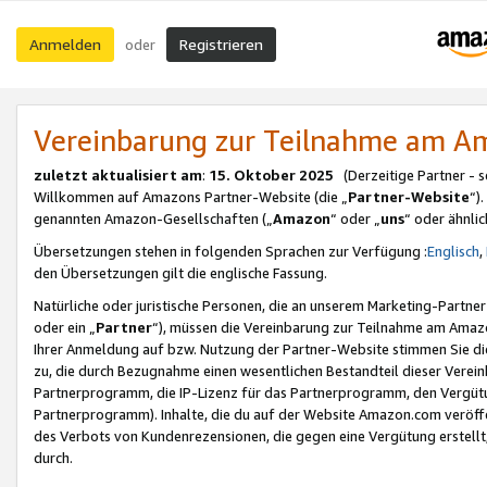
Anmelden
Registrieren
oder
Vereinbarung zur Teilnahme am 
zuletzt aktualisiert am
:
15. Oktober 2025
(Derzeitige Partner - 
Willkommen auf Amazons Partner-Website (die „
Partner-Website
“)
genannten Amazon-Gesellschaften („
Amazon
“ oder „
uns
“ oder ähnli
Übersetzungen stehen in folgenden Sprachen zur Verfügung :
Englisch
,
den Übersetzungen gilt die englische Fassung.
Natürliche oder juristische Personen, die an unserem Marketing-Partn
oder ein „
Partner
“), müssen die Vereinbarung zur Teilnahme am Ama
Ihrer Anmeldung auf bzw. Nutzung der Partner-Website stimmen Sie die
zu, die durch Bezugnahme einen wesentlichen Bestandteil dieser Verei
Partnerprogramm, die IP-Lizenz für das Partnerprogramm, den Vergütu
Partnerprogramm). Inhalte, die du auf der Website Amazon.com veröffe
des Verbots von Kundenrezensionen, die gegen eine Vergütung erstellt, 
durch.