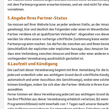
mit dem Partnerprogramm erwarten können, und wir sind nicht für etwa
vornehmen.
5.Angabe Ihres Partner-Status
Sie müssen auf Ihrer Website bzw. an jeder anderen Stelle, an der Am
genehmigt, klar und deutlich den folgenden oder einen im Wesentlichen
Partner verdiene ich an qualifizierten Verkäufen“. Abgesehen von die
werden Sie ohne unsere vorherige schriftliche Zustimmung keine weite
Partnerprogramm machen. Sie dürfen die zwischen uns und Ihnen best
(einschließlich der expliziten oder impliziten Aussage, dass Amazon Si
dass eine Verbindung zwischen Amazon und Ihnen oder einer anderen natü
vorliegenden Vereinbarung ausdrücklich gestattet ist.
6.Laufzeit und Kündigung
Die Laufzeit dieser Vereinbarung beginnt mit Ihrer Anmeldung für die 
jederzeit ordentlich oder aus wichtigem Grund durch schriftliche Kündi
automatisch und unter Ausschluss des Gerichtswegs), wobei eine solch
können kündigen, indem Sie sich über die Partner-Website in Ihrem Ko
auswählen.
Ferner können wir diese Vereinbarung jederzeit aus wichtigem Grund dur
Sie Ihre Pflichten aus dieser Vereinbarung erheblich verletzen; (b) wen
Programmrichtlinien) nicht innerhalb von 7 Tagen nach unserer Benachr
oder Haftungsansprüchen im Zusammenhang mit Ihrer Teilnahme am Pa