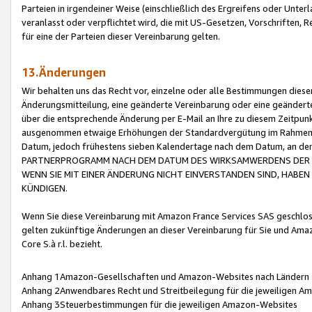
Parteien in irgendeiner Weise (einschließlich des Ergreifens oder Unt
veranlasst oder verpflichtet wird, die mit US-Gesetzen, Vorschriften,
für eine der Parteien dieser Vereinbarung gelten.
13.Änderungen
Wir behalten uns das Recht vor, einzelne oder alle Bestimmungen diese
Änderungsmitteilung, eine geänderte Vereinbarung oder eine geänderte 
über die entsprechende Änderung per E-Mail an Ihre zu diesem Zeitpun
ausgenommen etwaige Erhöhungen der Standardvergütung im Rahmen
Datum, jedoch frühestens sieben Kalendertage nach dem Datum, an de
PARTNERPROGRAMM NACH DEM DATUM DES WIRKSAMWERDENS DER Ä
WENN SIE MIT EINER ÄNDERUNG NICHT EINVERSTANDEN SIND, HABEN S
KÜNDIGEN.
Wenn Sie diese Vereinbarung mit Amazon France Services SAS geschlo
gelten zukünftige Änderungen an dieser Vereinbarung für Sie und Ama
Core S.à r.l. bezieht.
Anhang 1Amazon-Gesellschaften und Amazon-Websites nach Ländern
Anhang 2Anwendbares Recht und Streitbeilegung für die jeweiligen 
Anhang 3Steuerbestimmungen für die jeweiligen Amazon-Websites