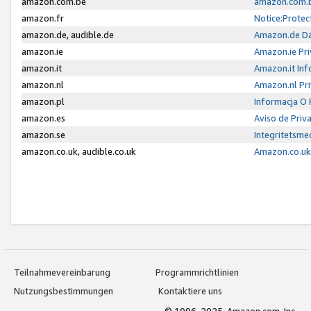
amazon.com.be
amazon.com.b
amazon.fr
Notice:Protec
amazon.de, audible.de
Amazon.de Da
amazon.ie
Amazon.ie Pri
amazon.it
Amazon.it Inf
amazon.nl
Amazon.nl Pri
amazon.pl
Informacja O
amazon.es
Aviso de Priv
amazon.se
Integritetsm
amazon.co.uk, audible.co.uk
Amazon.co.uk 
Teilnahmevereinbarung
Programmrichtlinien
Nutzungsbestimmungen
Kontaktiere uns