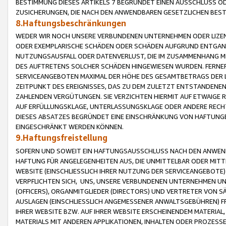
BESTIMMUNG DIESES ARTIKELS 7 BEGRÜNDET EINEN AUSSCHLUSS 
ZUSICHERUNGEN, DIE NACH DEN ANWENDBAREN GESETZLICHEN BE
8.Haftungsbeschränkungen
WEDER WIR NOCH UNSERE VERBUNDENEN UNTERNEHMEN ODER LIZEN
ODER EXEMPLARISCHE SCHÄDEN ODER SCHÄDEN AUFGRUND ENTGANG
NUTZUNGSAUSFALL ODER DATENVERLUST, DIE IM ZUSAMMENHANG MI
DES AUFTRETENS SOLCHER SCHÄDEN HINGEWIESEN WURDEN. FERN
SERVICEANGEBOTEN MAXIMAL DER HÖHE DES GESAMTBETRAGS DER 
ZEITPUNKT DES EREIGNISSES, DAS ZU DEM ZULETZT ENTSTANDENE
ZAHLENDEN VERGÜTUNGEN. SIE VERZICHTEN HIERMIT AUF ETWAIGE 
AUF ERFÜLLUNGSKLAGE, UNTERLASSUNGSKLAGE ODER ANDERE RECHT
DIESES ABSATZES BEGRÜNDET EINE EINSCHRÄNKUNG VON HAFTUNG
EINGESCHRÄNKT WERDEN KÖNNEN.
9.Haftungsfreistellung
SOFERN UND SOWEIT EIN HAFTUNGSAUSSCHLUSS NACH DEN ANWENDB
HAFTUNG FÜR ANGELEGENHEITEN AUS, DIE UNMITTELBAR ODER MITT
WEBSITE (EINSCHLIESSLICH IHRER NUTZUNG DER SERVICEANGEBOTE)
VERPFLICHTEN SICH, UNS, UNSERE VERBUNDENEN UNTERNEHMEN UN
(OFFICERS), ORGANMITGLIEDER (DIRECTORS) UND VERTRETER VON 
AUSLAGEN (EINSCHLIESSLICH ANGEMESSENER ANWALTSGEBÜHREN) FR
IHRER WEBSITE BZW. AUF IHRER WEBSITE ERSCHEINENDEM MATERIAL
MATERIALS MIT ANDEREN APPLIKATIONEN, INHALTEN ODER PROZESSE