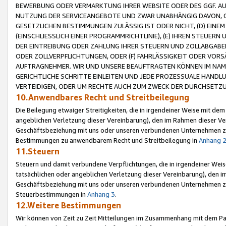
BEWERBUNG ODER VERMARKTUNG IHRER WEBSITE ODER DES GGF. AUF 
NUTZUNG DER SERVICEANGEBOTE UND ZWAR UNABHÄNGIG DAVON, O
GESETZLICHEN BESTIMMUNGEN ZULÄSSIG IST ODER NICHT, (D) EINE
(EINSCHLIESSLICH EINER PROGRAMMRICHTLINIE), (E) IHREN STEUER
DER EINTREIBUNG ODER ZAHLUNG IHRER STEUERN UND ZOLLABGAB
ODER ZOLLVERPFLICHTUNGEN, ODER (F) FAHRLÄSSIGKEIT ODER VORS
AUFTRAGNEHMER. WIR UND UNSERE BEAUFTRAGTEN KÖNNEN IM NAME
GERICHTLICHE SCHRITTE EINLEITEN UND JEDE PROZESSUALE HAND
VERTEIDIGEN, ODER UM RECHTE AUCH ZUM ZWECK DER DURCHSETZU
10.Anwendbares Recht und Streitbeilegung
Die Beilegung etwaiger Streitigkeiten, die in irgendeiner Weise mit de
angeblichen Verletzung dieser Vereinbarung), den im Rahmen dieser Ve
Geschäftsbeziehung mit uns oder unseren verbundenen Unternehmen zu
Bestimmungen zu anwendbarem Recht und Streitbeilegung in
Anhang 
11.Steuern
Steuern und damit verbundene Verpflichtungen, die in irgendeiner Wei
tatsächlichen oder angeblichen Verletzung dieser Vereinbarung), den 
Geschäftsbeziehung mit uns oder unseren verbundenen Unternehmen z
Steuerbestimmungen in
Anhang 3
.
12.Weitere Bestimmungen
Wir können von Zeit zu Zeit Mitteilungen im Zusammenhang mit dem Par