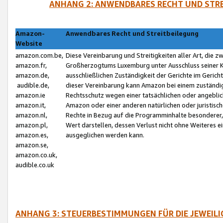
ANHANG 2: ANWENDBARES RECHT UND STRE
Amazon-
Anwendbares Recht und Streitbeilegung
Website
amazon.com.be,
Diese Vereinbarung und Streitigkeiten aller Art, die 
amazon.fr,
Großherzogtums Luxemburg unter Ausschluss seiner Kol
amazon.de,
ausschließlichen Zuständigkeit der Gerichte im Geri
audible.de,
dieser Vereinbarung kann Amazon bei einem zuständig
amazon.ie
Rechtsschutz wegen einer tatsächlichen oder angebli
amazon.it,
Amazon oder einer anderen natürlichen oder juristisc
amazon.nl,
Rechte in Bezug auf die Programminhalte besonderer,
amazon.pl,
Wert darstellen, dessen Verlust nicht ohne Weiteres e
amazon.es,
ausgeglichen werden kann.
amazon.se,
amazon.co.uk,
audible.co.uk
ANHANG 3: STEUERBESTIMMUNGEN FÜR DIE JEWEIL