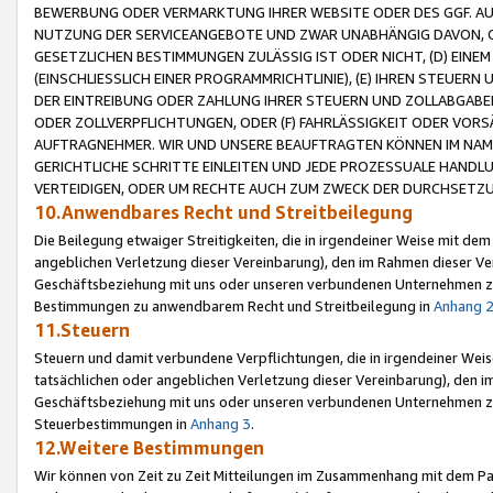
BEWERBUNG ODER VERMARKTUNG IHRER WEBSITE ODER DES GGF. AUF 
NUTZUNG DER SERVICEANGEBOTE UND ZWAR UNABHÄNGIG DAVON, O
GESETZLICHEN BESTIMMUNGEN ZULÄSSIG IST ODER NICHT, (D) EINE
(EINSCHLIESSLICH EINER PROGRAMMRICHTLINIE), (E) IHREN STEUER
DER EINTREIBUNG ODER ZAHLUNG IHRER STEUERN UND ZOLLABGAB
ODER ZOLLVERPFLICHTUNGEN, ODER (F) FAHRLÄSSIGKEIT ODER VORS
AUFTRAGNEHMER. WIR UND UNSERE BEAUFTRAGTEN KÖNNEN IM NAME
GERICHTLICHE SCHRITTE EINLEITEN UND JEDE PROZESSUALE HAND
VERTEIDIGEN, ODER UM RECHTE AUCH ZUM ZWECK DER DURCHSETZU
10.Anwendbares Recht und Streitbeilegung
Die Beilegung etwaiger Streitigkeiten, die in irgendeiner Weise mit de
angeblichen Verletzung dieser Vereinbarung), den im Rahmen dieser Ve
Geschäftsbeziehung mit uns oder unseren verbundenen Unternehmen zu
Bestimmungen zu anwendbarem Recht und Streitbeilegung in
Anhang 
11.Steuern
Steuern und damit verbundene Verpflichtungen, die in irgendeiner Wei
tatsächlichen oder angeblichen Verletzung dieser Vereinbarung), den 
Geschäftsbeziehung mit uns oder unseren verbundenen Unternehmen z
Steuerbestimmungen in
Anhang 3
.
12.Weitere Bestimmungen
Wir können von Zeit zu Zeit Mitteilungen im Zusammenhang mit dem Par