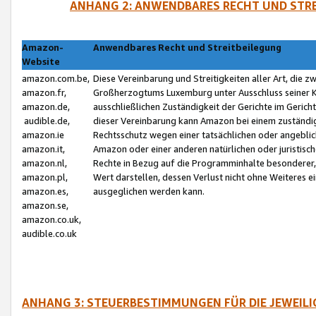
ANHANG 2: ANWENDBARES RECHT UND STRE
Amazon-
Anwendbares Recht und Streitbeilegung
Website
amazon.com.be,
Diese Vereinbarung und Streitigkeiten aller Art, die 
amazon.fr,
Großherzogtums Luxemburg unter Ausschluss seiner Kol
amazon.de,
ausschließlichen Zuständigkeit der Gerichte im Geri
audible.de,
dieser Vereinbarung kann Amazon bei einem zuständig
amazon.ie
Rechtsschutz wegen einer tatsächlichen oder angebli
amazon.it,
Amazon oder einer anderen natürlichen oder juristisc
amazon.nl,
Rechte in Bezug auf die Programminhalte besonderer,
amazon.pl,
Wert darstellen, dessen Verlust nicht ohne Weiteres e
amazon.es,
ausgeglichen werden kann.
amazon.se,
amazon.co.uk,
audible.co.uk
ANHANG 3: STEUERBESTIMMUNGEN FÜR DIE JEWEIL