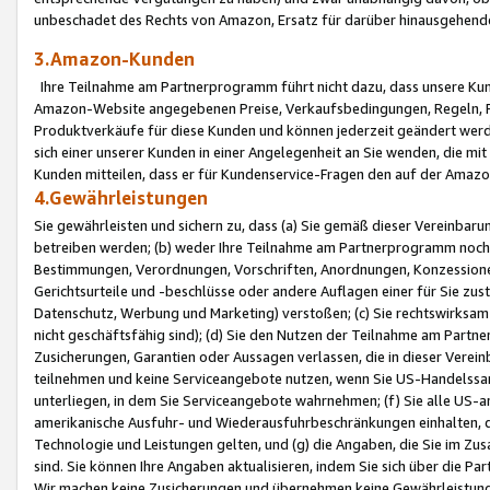
unbeschadet des Rechts von Amazon, Ersatz für darüber hinausgehen
3.Amazon-Kunden
Ihre Teilnahme am Partnerprogramm führt nicht dazu, dass unsere Kun
Amazon-Website angegebenen Preise, Verkaufsbedingungen, Regeln, Ri
Produktverkäufe für diese Kunden und können jederzeit geändert werde
sich einer unserer Kunden in einer Angelegenheit an Sie wenden, die 
Kunden mitteilen, dass er für Kundenservice-Fragen den auf der Ama
4.Gewährleistungen
Sie gewährleisten und sichern zu, dass (a) Sie gemäß dieser Vereinba
betreiben werden; (b) weder Ihre Teilnahme am Partnerprogramm noch d
Bestimmungen, Verordnungen, Vorschriften, Anordnungen, Konzessionen,
Gerichtsurteile und -beschlüsse oder andere Auflagen einer für Sie zu
Datenschutz, Werbung und Marketing) verstoßen; (c) Sie rechtswirksam 
nicht geschäftsfähig sind); (d) Sie den Nutzen der Teilnahme am Partne
Zusicherungen, Garantien oder Aussagen verlassen, die in dieser Verein
teilnehmen und keine Serviceangebote nutzen, wenn Sie US-Handelssa
unterliegen, in dem Sie Serviceangebote wahrnehmen; (f) Sie alle US
amerikanische Ausfuhr- und Wiederausfuhrbeschränkungen einhalten, 
Technologie und Leistungen gelten, und (g) die Angaben, die Sie im 
sind. Sie können Ihre Angaben aktualisieren, indem Sie sich über die 
Wir machen keine Zusicherungen und übernehmen keine Gewährleistun