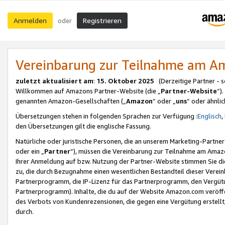
Anmelden
Registrieren
oder
Vereinbarung zur Teilnahme am 
zuletzt aktualisiert am
:
15. Oktober 2025
(Derzeitige Partner - 
Willkommen auf Amazons Partner-Website (die „
Partner-Website
“)
genannten Amazon-Gesellschaften („
Amazon
“ oder „
uns
“ oder ähnli
Übersetzungen stehen in folgenden Sprachen zur Verfügung :
Englisch
,
den Übersetzungen gilt die englische Fassung.
Natürliche oder juristische Personen, die an unserem Marketing-Partn
oder ein „
Partner
“), müssen die Vereinbarung zur Teilnahme am Ama
Ihrer Anmeldung auf bzw. Nutzung der Partner-Website stimmen Sie die
zu, die durch Bezugnahme einen wesentlichen Bestandteil dieser Verei
Partnerprogramm, die IP-Lizenz für das Partnerprogramm, den Vergütu
Partnerprogramm). Inhalte, die du auf der Website Amazon.com veröffe
des Verbots von Kundenrezensionen, die gegen eine Vergütung erstellt, 
durch.