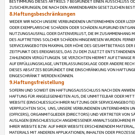
BESTIMMUNG DIESES ARTIKELS 7 BEGRÜNDET EINEN AUSSCHLUSS 
ZUSICHERUNGEN, DIE NACH DEN ANWENDBAREN GESETZLICHEN BE
8.Haftungsbeschränkungen
WEDER WIR NOCH UNSERE VERBUNDENEN UNTERNEHMEN ODER LIZEN
ODER EXEMPLARISCHE SCHÄDEN ODER SCHÄDEN AUFGRUND ENTGANG
NUTZUNGSAUSFALL ODER DATENVERLUST, DIE IM ZUSAMMENHANG MI
DES AUFTRETENS SOLCHER SCHÄDEN HINGEWIESEN WURDEN. FERN
SERVICEANGEBOTEN MAXIMAL DER HÖHE DES GESAMTBETRAGS DER 
ZEITPUNKT DES EREIGNISSES, DAS ZU DEM ZULETZT ENTSTANDENE
ZAHLENDEN VERGÜTUNGEN. SIE VERZICHTEN HIERMIT AUF ETWAIGE 
AUF ERFÜLLUNGSKLAGE, UNTERLASSUNGSKLAGE ODER ANDERE RECHT
DIESES ABSATZES BEGRÜNDET EINE EINSCHRÄNKUNG VON HAFTUNG
EINGESCHRÄNKT WERDEN KÖNNEN.
9.Haftungsfreistellung
SOFERN UND SOWEIT EIN HAFTUNGSAUSSCHLUSS NACH DEN ANWENDB
HAFTUNG FÜR ANGELEGENHEITEN AUS, DIE UNMITTELBAR ODER MITT
WEBSITE (EINSCHLIESSLICH IHRER NUTZUNG DER SERVICEANGEBOTE)
VERPFLICHTEN SICH, UNS, UNSERE VERBUNDENEN UNTERNEHMEN UN
(OFFICERS), ORGANMITGLIEDER (DIRECTORS) UND VERTRETER VON 
AUSLAGEN (EINSCHLIESSLICH ANGEMESSENER ANWALTSGEBÜHREN) FR
IHRER WEBSITE BZW. AUF IHRER WEBSITE ERSCHEINENDEM MATERIAL
MATERIALS MIT ANDEREN APPLIKATIONEN, INHALTEN ODER PROZESSE