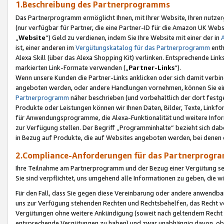
1.Beschreibung des Partnerprogramms
Das Partnerprogramm ermöglicht Ihnen, mit Ihrer Website, Ihren nutzer
(nur verfügbar für Partner, die eine Partner-ID für die Amazon UK We
„
Website
“) Geld zu verdienen, indem Sie Ihre Website mit einer der in
ist, einer anderen im
Vergütungskatalog für das Partnerprogramm
enth
Alexa Skill (über das Alexa Shopping Kit) verlinken. Entsprechende Lin
markierten Link-Formate verwenden („
Partner-Links
“).
Wenn unsere Kunden die Partner-Links anklicken oder sich damit verbi
angeboten werden, oder andere Handlungen vornehmen, können Sie eine
Partnerprogramm
näher beschrieben (und vorbehaltlich der dort festg
Produkte oder Leistungen können wir Ihnen Daten, Bilder, Texte, Linkfo
für Anwendungsprogramme, die Alexa-Funktionalität und weitere Inf
zur Verfügung stellen. Der Begriff „Programminhalte“ bezieht sich dabe
in Bezug auf Produkte, die auf Websites angeboten werden, bei denen 
2.Compliance-Anforderungen für das Partnerprog
Ihre Teilnahme am Partnerprogramm und der Bezug einer Vergütung setz
Sie sind verpflichtet, uns umgehend alle Informationen zu geben, die w
Für den Fall, dass Sie gegen diese Vereinbarung oder andere anwendba
uns zur Verfügung stehenden Rechten und Rechtsbehelfen, das Recht vo
Vergütungen ohne weitere Ankündigung (soweit nach geltendem Recht z
entsprechende Vergütungen zu haben) und zwar unabhängig davon, ob 