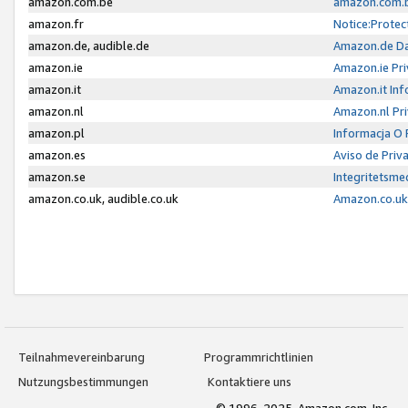
amazon.com.be
amazon.com.b
amazon.fr
Notice:Protec
amazon.de, audible.de
Amazon.de Da
amazon.ie
Amazon.ie Pri
amazon.it
Amazon.it Inf
amazon.nl
Amazon.nl Pri
amazon.pl
Informacja O
amazon.es
Aviso de Priv
amazon.se
Integritetsm
amazon.co.uk, audible.co.uk
Amazon.co.uk 
Teilnahmevereinbarung
Programmrichtlinien
Nutzungsbestimmungen
Kontaktiere uns