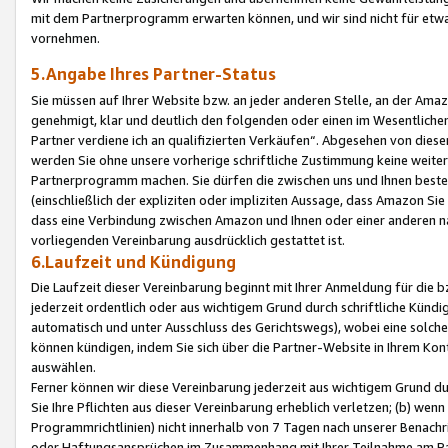
mit dem Partnerprogramm erwarten können, und wir sind nicht für etwa
vornehmen.
5.Angabe Ihres Partner-Status
Sie müssen auf Ihrer Website bzw. an jeder anderen Stelle, an der Am
genehmigt, klar und deutlich den folgenden oder einen im Wesentlichen
Partner verdiene ich an qualifizierten Verkäufen“. Abgesehen von die
werden Sie ohne unsere vorherige schriftliche Zustimmung keine weite
Partnerprogramm machen. Sie dürfen die zwischen uns und Ihnen best
(einschließlich der expliziten oder impliziten Aussage, dass Amazon Si
dass eine Verbindung zwischen Amazon und Ihnen oder einer anderen natü
vorliegenden Vereinbarung ausdrücklich gestattet ist.
6.Laufzeit und Kündigung
Die Laufzeit dieser Vereinbarung beginnt mit Ihrer Anmeldung für die 
jederzeit ordentlich oder aus wichtigem Grund durch schriftliche Kündi
automatisch und unter Ausschluss des Gerichtswegs), wobei eine solch
können kündigen, indem Sie sich über die Partner-Website in Ihrem Ko
auswählen.
Ferner können wir diese Vereinbarung jederzeit aus wichtigem Grund dur
Sie Ihre Pflichten aus dieser Vereinbarung erheblich verletzen; (b) wen
Programmrichtlinien) nicht innerhalb von 7 Tagen nach unserer Benachr
oder Haftungsansprüchen im Zusammenhang mit Ihrer Teilnahme am Pa