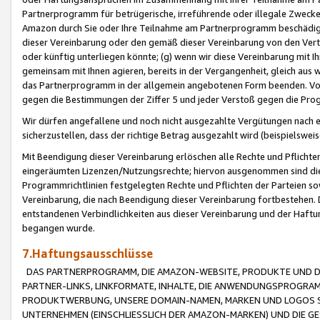
Partnerprogramm für betrügerische, irreführende oder illegale Zwecke
Amazon durch Sie oder Ihre Teilnahme am Partnerprogramm beschädig
dieser Vereinbarung oder den gemäß dieser Vereinbarung von den Vertr
oder künftig unterliegen könnte; (g) wenn wir diese Vereinbarung mit I
gemeinsam mit Ihnen agieren, bereits in der Vergangenheit, gleich aus
das Partnerprogramm in der allgemein angebotenen Form beenden. Vors
gegen die Bestimmungen der Ziffer 5 und jeder Verstoß gegen die Prog
Wir dürfen angefallene und noch nicht ausgezahlte Vergütungen nach 
sicherzustellen, dass der richtige Betrag ausgezahlt wird (beispielsw
Mit Beendigung dieser Vereinbarung erlöschen alle Rechte und Pflichte
eingeräumten Lizenzen/Nutzungsrechte; hiervon ausgenommen sind die in 
Programmrichtlinien festgelegten Rechte und Pflichten der Parteien sow
Vereinbarung, die nach Beendigung dieser Vereinbarung fortbestehen. D
entstandenen Verbindlichkeiten aus dieser Vereinbarung und der Haft
begangen wurde.
7.Haftungsausschlüsse
DAS PARTNERPROGRAMM, DIE AMAZON-WEBSITE, PRODUKTE UND DI
PARTNER-LINKS, LINKFORMATE, INHALTE, DIE ANWENDUNGSPROGR
PRODUKTWERBUNG, UNSERE DOMAIN-NAMEN, MARKEN UND LOGOS S
UNTERNEHMEN (EINSCHLIESSLICH DER AMAZON-MARKEN) UND DIE GE