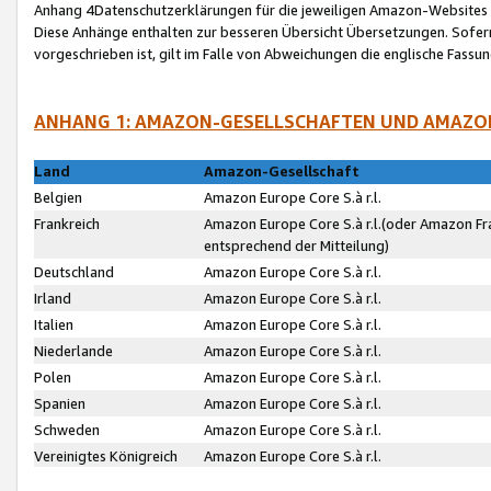
Anhang 4Datenschutzerklärungen für die jeweiligen Amazon-Websites
Diese Anhänge enthalten zur besseren Übersicht Übersetzungen. Sofe
vorgeschrieben ist, gilt im Falle von Abweichungen die englische Fass
ANHANG 1: AMAZON-GESELLSCHAFTEN UND AMAZO
Land
Amazon-Gesellschaft
Belgien
Amazon Europe Core S.à r.l.
Frankreich
Amazon Europe Core S.à r.l.(oder Amazon Fr
entsprechend der Mitteilung)
Deutschland
Amazon Europe Core S.à r.l.
Irland
Amazon Europe Core S.à r.l.
Italien
Amazon Europe Core S.à r.l.
Niederlande
Amazon Europe Core S.à r.l.
Polen
Amazon Europe Core S.à r.l.
Spanien
Amazon Europe Core S.à r.l.
Schweden
Amazon Europe Core S.à r.l.
Vereinigtes Königreich
Amazon Europe Core S.à r.l.