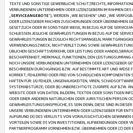
TEXTE UND SONSTIGE GEWERBLICHE SCHUTZRECHTE, INFORMATIONE
VERBUNDENEN UNTERNEHMEN ODER LIZENZGEBERN IM RAHMEN DES
„
SERVICEANGEBOTE
“), WERDEN „WIE BESEHEN“ UND „WIE VERFÜ
ODER LIZENZGEBER MACHEN ZUSICHERUNGEN ODER ÜBERNEHMEN GEW
GESETZLICH ODER IN SONSTIGER WEISE, IN BEZUG AUF DIE SERVI
SCHLIESSEN JEGLICHE GEWÄHRLEISTUNGEN IN BEZUG AUF DIE SERVI
GEWÄHRLEISTUNGEN BEZÜGLICH RECHTSMÄNGELN, MARKTGÄNGIGKEIT
VERWENDUNGSZWECK, NICHTVERLETZUNG SOWIE GEWÄHRLEISTUNGEN 
ÜBLICHEN GESCHÄFTSVERKEHR, DER LEISTUNG ODER HANDELSBRÄUCH
BESCHAFFENHEIT, MERKMALE, FUNKTIONEN, DEN LEISTUNGSUMFANG 
NOCH UNSERE VERBUNDENEN UNTERNEHMEN ODER LIZENZGEBER GEWÄ
BESCHRIEBEN DURCHGÄNGIG BZW. AUF BESTIMMTE ART UND WEISE
KORREKT, FEHLERFREI ODER FREI VON SCHÄDLICHEN KOMPONENTEN
HAFTEN FÜR: (A) FEHLER, UNGENAUIGKEITEN, VIREN, SCHADSOFTW
SYSTEMABSTÜRZE; ODER (B) UNBERECHTIGTE ZUGRIFFE AUF BZW. 
WEBSITE ODER VON DATEN, BILDERN, TEXTEN ODER SONSTIGEN INF
ODER EINER ANDEREN NATÜRLICHEN ODER JURISTISCHEN PERSON OD
GEWÄHRLEISTUNGSANSPRÜCHE, ES SEIN DENN, DIESE SIND IN DIES
UNSERE VERBUNDENEN UNTERNEHMEN ODER LIZENZGEBER FÜR EN
AUFGRUND (X) DES VERLUSTS VON VORAUSSICHTLICHEN GEWINNEN
VORTEILEN SOWIE (Y) VON INVESTITIONEN, AUFWENDUNGEN ODER VE
PARTNERPROGRAMM VORNEHMEN BZW. ÜBERNEHMEN ODER (Z) DER 