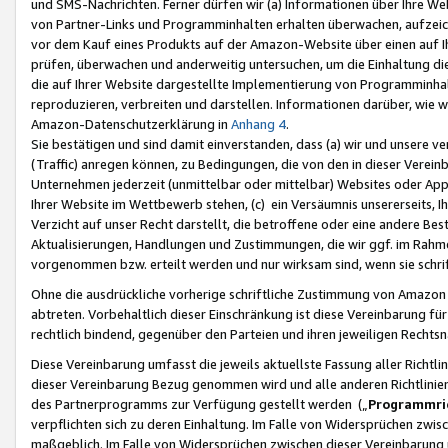
und SMS-Nachrichten. Ferner dürfen wir (a) Informationen über Ihre We
von Partner-Links und Programminhalten erhalten überwachen, aufzei
vor dem Kauf eines Produkts auf der Amazon-Website über einen auf Ih
prüfen, überwachen und anderweitig untersuchen, um die Einhaltung dies
die auf Ihrer Website dargestellte Implementierung von Programminhalt
reproduzieren, verbreiten und darstellen. Informationen darüber, wie w
Amazon-Datenschutzerklärung in
Anhang 4
.
Sie bestätigen und sind damit einverstanden, dass (a) wir und unsere 
(Traffic) anregen können, zu Bedingungen, die von den in dieser Vere
Unternehmen jederzeit (unmittelbar oder mittelbar) Websites oder Appl
Ihrer Website im Wettbewerb stehen, (c) ein Versäumnis unsererseits, I
Verzicht auf unser Recht darstellt, die betroffene oder eine andere B
Aktualisierungen, Handlungen und Zustimmungen, die wir ggf. im Rahme
vorgenommen bzw. erteilt werden und nur wirksam sind, wenn sie schri
Ohne die ausdrückliche vorherige schriftliche Zustimmung von Amazon
abtreten. Vorbehaltlich dieser Einschränkung ist diese Vereinbarung f
rechtlich bindend, gegenüber den Parteien und ihren jeweiligen Rech
Diese Vereinbarung umfasst die jeweils aktuellste Fassung aller Richtli
dieser Vereinbarung Bezug genommen wird und alle anderen Richtlinie
des Partnerprogramms zur Verfügung gestellt werden („
Programmric
verpflichten sich zu deren Einhaltung. Im Falle von Widersprüchen zwi
maßgeblich. Im Falle von Widersprüchen zwischen dieser Vereinbarun