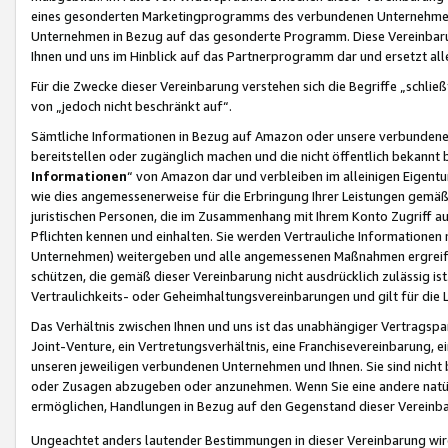
eines gesonderten Marketingprogramms des verbundenen Unternehmens
Unternehmen in Bezug auf das gesonderte Programm. Diese Vereinbarung
Ihnen und uns im Hinblick auf das Partnerprogramm dar und ersetzt al
Für die Zwecke dieser Vereinbarung verstehen sich die Begriffe „schließ
von „jedoch nicht beschränkt auf“.
Sämtliche Informationen in Bezug auf Amazon oder unsere verbunde
bereitstellen oder zugänglich machen und die nicht öffentlich bekannt bz
Informationen
“ von Amazon dar und verbleiben im alleinigen Eigent
wie dies angemessenerweise für die Erbringung Ihrer Leistungen gemäß d
juristischen Personen, die im Zusammenhang mit Ihrem Konto Zugriff au
Pflichten kennen und einhalten. Sie werden Vertrauliche Informationen 
Unternehmen) weitergeben und alle angemessenen Maßnahmen ergreifen
schützen, die gemäß dieser Vereinbarung nicht ausdrücklich zulässig is
Vertraulichkeits- oder Geheimhaltungsvereinbarungen und gilt für die
Das Verhältnis zwischen Ihnen und uns ist das unabhängiger Vertragspa
Joint-Venture, ein Vertretungsverhältnis, eine Franchisevereinbarung, 
unseren jeweiligen verbundenen Unternehmen und Ihnen. Sie sind ni
oder Zusagen abzugeben oder anzunehmen. Wenn Sie eine andere natürli
ermöglichen, Handlungen in Bezug auf den Gegenstand dieser Vereinbar
Ungeachtet anders lautender Bestimmungen in dieser Vereinbarung wird