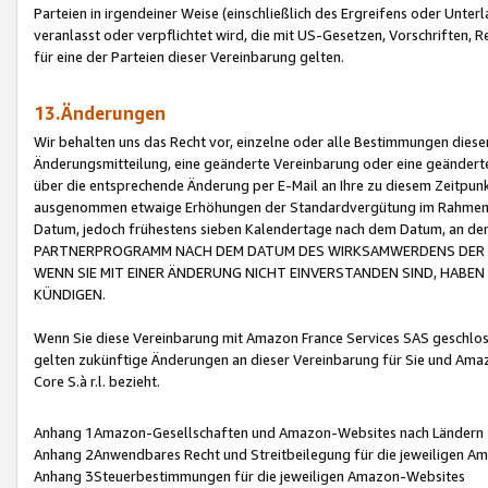
Parteien in irgendeiner Weise (einschließlich des Ergreifens oder Unt
veranlasst oder verpflichtet wird, die mit US-Gesetzen, Vorschriften,
für eine der Parteien dieser Vereinbarung gelten.
13.Änderungen
Wir behalten uns das Recht vor, einzelne oder alle Bestimmungen diese
Änderungsmitteilung, eine geänderte Vereinbarung oder eine geänderte 
über die entsprechende Änderung per E-Mail an Ihre zu diesem Zeitpun
ausgenommen etwaige Erhöhungen der Standardvergütung im Rahmen
Datum, jedoch frühestens sieben Kalendertage nach dem Datum, an de
PARTNERPROGRAMM NACH DEM DATUM DES WIRKSAMWERDENS DER Ä
WENN SIE MIT EINER ÄNDERUNG NICHT EINVERSTANDEN SIND, HABEN S
KÜNDIGEN.
Wenn Sie diese Vereinbarung mit Amazon France Services SAS geschlo
gelten zukünftige Änderungen an dieser Vereinbarung für Sie und Ama
Core S.à r.l. bezieht.
Anhang 1Amazon-Gesellschaften und Amazon-Websites nach Ländern
Anhang 2Anwendbares Recht und Streitbeilegung für die jeweiligen 
Anhang 3Steuerbestimmungen für die jeweiligen Amazon-Websites