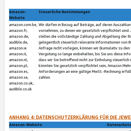
Amazon-
Steuerliche Bestimmungen
Website
amazon.com.be,
Wir dürfen in Bezug auf Beträge, auf deren Auszahlun
amazon.fr,
vornehmen, zu denen wir gesetzlich verpflichtet sind
amazon.de,
stellen die vollständige Zahlung und Abgeltung der 
audible.de,
gelegentlich steuerlich relevante Informationen von I
amazon.ie
Anfrage nicht vorlegen, können wir (kumulativ zu de
amazon.it,
Vergütung so lange einbehalten, bis Sie uns diese Inf
amazon.nl,
dass wir Sie betreffend nicht zur Einholung steuerlich 
amazon.pl,
könnten Sie gesetzlich verpflichtet sein, Amazon Meh
amazon.es,
Anforderungen an eine gültige MwSt.-Rechnung erfüllt
amazon.se,
zahlen.
amazon.co.uk,
audible.co.uk
ANHANG 4: DATENSCHUTZERKLÄRUNG FÜR DIE JEWE
Amazon-Website
Datenschutz