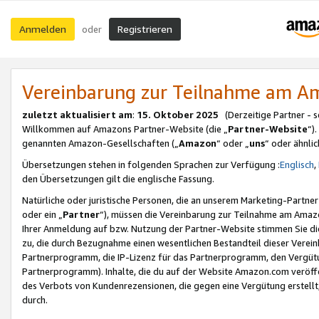
Anmelden
Registrieren
oder
Vereinbarung zur Teilnahme am 
zuletzt aktualisiert am
:
15. Oktober 2025
(Derzeitige Partner - 
Willkommen auf Amazons Partner-Website (die „
Partner-Website
“)
genannten Amazon-Gesellschaften („
Amazon
“ oder „
uns
“ oder ähnli
Übersetzungen stehen in folgenden Sprachen zur Verfügung :
Englisch
,
den Übersetzungen gilt die englische Fassung.
Natürliche oder juristische Personen, die an unserem Marketing-Partn
oder ein „
Partner
“), müssen die Vereinbarung zur Teilnahme am Ama
Ihrer Anmeldung auf bzw. Nutzung der Partner-Website stimmen Sie die
zu, die durch Bezugnahme einen wesentlichen Bestandteil dieser Verei
Partnerprogramm, die IP-Lizenz für das Partnerprogramm, den Vergütu
Partnerprogramm). Inhalte, die du auf der Website Amazon.com veröffe
des Verbots von Kundenrezensionen, die gegen eine Vergütung erstellt, 
durch.