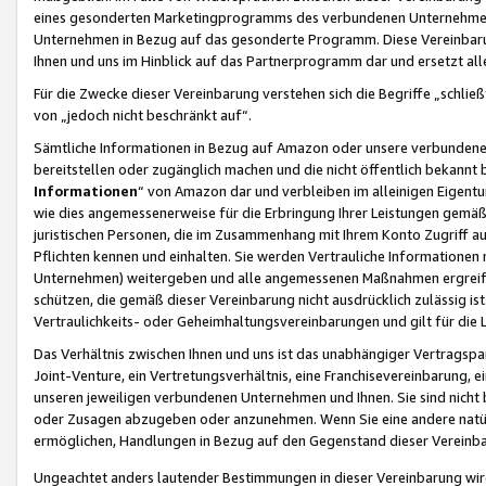
eines gesonderten Marketingprogramms des verbundenen Unternehmens
Unternehmen in Bezug auf das gesonderte Programm. Diese Vereinbarung
Ihnen und uns im Hinblick auf das Partnerprogramm dar und ersetzt al
Für die Zwecke dieser Vereinbarung verstehen sich die Begriffe „schließ
von „jedoch nicht beschränkt auf“.
Sämtliche Informationen in Bezug auf Amazon oder unsere verbunde
bereitstellen oder zugänglich machen und die nicht öffentlich bekannt bz
Informationen
“ von Amazon dar und verbleiben im alleinigen Eigent
wie dies angemessenerweise für die Erbringung Ihrer Leistungen gemäß d
juristischen Personen, die im Zusammenhang mit Ihrem Konto Zugriff au
Pflichten kennen und einhalten. Sie werden Vertrauliche Informationen 
Unternehmen) weitergeben und alle angemessenen Maßnahmen ergreifen
schützen, die gemäß dieser Vereinbarung nicht ausdrücklich zulässig is
Vertraulichkeits- oder Geheimhaltungsvereinbarungen und gilt für die
Das Verhältnis zwischen Ihnen und uns ist das unabhängiger Vertragspa
Joint-Venture, ein Vertretungsverhältnis, eine Franchisevereinbarung, 
unseren jeweiligen verbundenen Unternehmen und Ihnen. Sie sind ni
oder Zusagen abzugeben oder anzunehmen. Wenn Sie eine andere natürli
ermöglichen, Handlungen in Bezug auf den Gegenstand dieser Vereinbar
Ungeachtet anders lautender Bestimmungen in dieser Vereinbarung wird