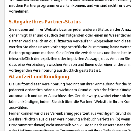
mit dem Partnerprogramm erwarten können, und wir sind nicht für etwa
vornehmen.
5.Angabe Ihres Partner-Status
Sie müssen auf Ihrer Website bzw. an jeder anderen Stelle, an der Am
genehmigt, klar und deutlich den folgenden oder einen im Wesentlichen
Partner verdiene ich an qualifizierten Verkäufen“. Abgesehen von die
werden Sie ohne unsere vorherige schriftliche Zustimmung keine weite
Partnerprogramm machen. Sie dürfen die zwischen uns und Ihnen best
(einschließlich der expliziten oder impliziten Aussage, dass Amazon Si
dass eine Verbindung zwischen Amazon und Ihnen oder einer anderen natü
vorliegenden Vereinbarung ausdrücklich gestattet ist.
6.Laufzeit und Kündigung
Die Laufzeit dieser Vereinbarung beginnt mit Ihrer Anmeldung für die 
jederzeit ordentlich oder aus wichtigem Grund durch schriftliche Kündi
automatisch und unter Ausschluss des Gerichtswegs), wobei eine solch
können kündigen, indem Sie sich über die Partner-Website in Ihrem Ko
auswählen.
Ferner können wir diese Vereinbarung jederzeit aus wichtigem Grund dur
Sie Ihre Pflichten aus dieser Vereinbarung erheblich verletzen; (b) wen
Programmrichtlinien) nicht innerhalb von 7 Tagen nach unserer Benachr
oder Haftungsansprüchen im Zusammenhang mit Ihrer Teilnahme am Pa