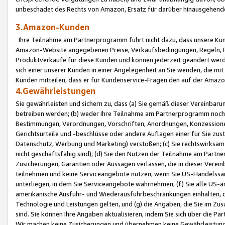
unbeschadet des Rechts von Amazon, Ersatz für darüber hinausgehen
3.Amazon-Kunden
Ihre Teilnahme am Partnerprogramm führt nicht dazu, dass unsere Kun
Amazon-Website angegebenen Preise, Verkaufsbedingungen, Regeln, Ri
Produktverkäufe für diese Kunden und können jederzeit geändert werde
sich einer unserer Kunden in einer Angelegenheit an Sie wenden, die 
Kunden mitteilen, dass er für Kundenservice-Fragen den auf der Ama
4.Gewährleistungen
Sie gewährleisten und sichern zu, dass (a) Sie gemäß dieser Vereinba
betreiben werden; (b) weder Ihre Teilnahme am Partnerprogramm noch d
Bestimmungen, Verordnungen, Vorschriften, Anordnungen, Konzessionen,
Gerichtsurteile und -beschlüsse oder andere Auflagen einer für Sie zu
Datenschutz, Werbung und Marketing) verstoßen; (c) Sie rechtswirksam 
nicht geschäftsfähig sind); (d) Sie den Nutzen der Teilnahme am Partne
Zusicherungen, Garantien oder Aussagen verlassen, die in dieser Verein
teilnehmen und keine Serviceangebote nutzen, wenn Sie US-Handelssa
unterliegen, in dem Sie Serviceangebote wahrnehmen; (f) Sie alle US
amerikanische Ausfuhr- und Wiederausfuhrbeschränkungen einhalten, 
Technologie und Leistungen gelten, und (g) die Angaben, die Sie im 
sind. Sie können Ihre Angaben aktualisieren, indem Sie sich über die 
Wir machen keine Zusicherungen und übernehmen keine Gewährleistun