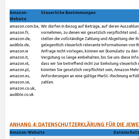
Amazon-
Steuerliche Bestimmungen
Website
amazon.com.be,
Wir dürfen in Bezug auf Beträge, auf deren Auszahlun
amazon.fr,
vornehmen, zu denen wir gesetzlich verpflichtet sind
amazon.de,
stellen die vollständige Zahlung und Abgeltung der 
audible.de,
gelegentlich steuerlich relevante Informationen von I
amazon.ie
Anfrage nicht vorlegen, können wir (kumulativ zu de
amazon.it,
Vergütung so lange einbehalten, bis Sie uns diese Inf
amazon.nl,
dass wir Sie betreffend nicht zur Einholung steuerlich 
amazon.pl,
könnten Sie gesetzlich verpflichtet sein, Amazon Meh
amazon.es,
Anforderungen an eine gültige MwSt.-Rechnung erfüllt
amazon.se,
zahlen.
amazon.co.uk,
audible.co.uk
ANHANG 4: DATENSCHUTZERKLÄRUNG FÜR DIE JEWE
Amazon-Website
Datenschutz