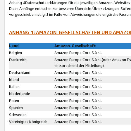
Anhang 4Datenschutzerklärungen für die jeweiligen Amazon-Websites
Diese Anhänge enthalten zur besseren Übersicht Übersetzungen. Sofe
vorgeschrieben ist, gilt im Falle von Abweichungen die englische Fass
ANHANG 1: AMAZON-GESELLSCHAFTEN UND AMAZO
Land
Amazon-Gesellschaft
Belgien
Amazon Europe Core S.à r.l.
Frankreich
Amazon Europe Core S.à r.l.(oder Amazon Fr
entsprechend der Mitteilung)
Deutschland
Amazon Europe Core S.à r.l.
Irland
Amazon Europe Core S.à r.l.
Italien
Amazon Europe Core S.à r.l.
Niederlande
Amazon Europe Core S.à r.l.
Polen
Amazon Europe Core S.à r.l.
Spanien
Amazon Europe Core S.à r.l.
Schweden
Amazon Europe Core S.à r.l.
Vereinigtes Königreich
Amazon Europe Core S.à r.l.