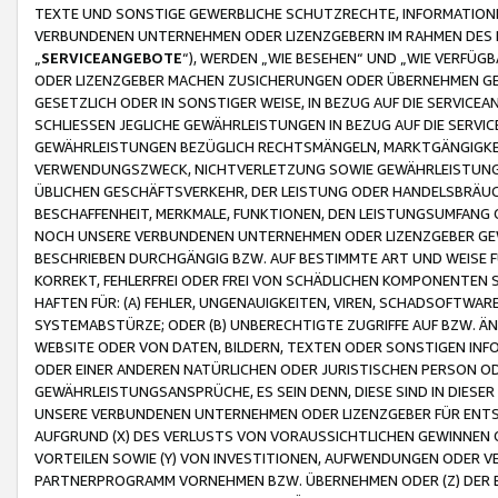
TEXTE UND SONSTIGE GEWERBLICHE SCHUTZRECHTE, INFORMATIONE
VERBUNDENEN UNTERNEHMEN ODER LIZENZGEBERN IM RAHMEN DES
„
SERVICEANGEBOTE
“), WERDEN „WIE BESEHEN“ UND „WIE VERFÜ
ODER LIZENZGEBER MACHEN ZUSICHERUNGEN ODER ÜBERNEHMEN GEW
GESETZLICH ODER IN SONSTIGER WEISE, IN BEZUG AUF DIE SERVI
SCHLIESSEN JEGLICHE GEWÄHRLEISTUNGEN IN BEZUG AUF DIE SERVI
GEWÄHRLEISTUNGEN BEZÜGLICH RECHTSMÄNGELN, MARKTGÄNGIGKEIT
VERWENDUNGSZWECK, NICHTVERLETZUNG SOWIE GEWÄHRLEISTUNGEN 
ÜBLICHEN GESCHÄFTSVERKEHR, DER LEISTUNG ODER HANDELSBRÄUCH
BESCHAFFENHEIT, MERKMALE, FUNKTIONEN, DEN LEISTUNGSUMFANG 
NOCH UNSERE VERBUNDENEN UNTERNEHMEN ODER LIZENZGEBER GEWÄ
BESCHRIEBEN DURCHGÄNGIG BZW. AUF BESTIMMTE ART UND WEISE
KORREKT, FEHLERFREI ODER FREI VON SCHÄDLICHEN KOMPONENTEN
HAFTEN FÜR: (A) FEHLER, UNGENAUIGKEITEN, VIREN, SCHADSOFTW
SYSTEMABSTÜRZE; ODER (B) UNBERECHTIGTE ZUGRIFFE AUF BZW. 
WEBSITE ODER VON DATEN, BILDERN, TEXTEN ODER SONSTIGEN INF
ODER EINER ANDEREN NATÜRLICHEN ODER JURISTISCHEN PERSON OD
GEWÄHRLEISTUNGSANSPRÜCHE, ES SEIN DENN, DIESE SIND IN DIES
UNSERE VERBUNDENEN UNTERNEHMEN ODER LIZENZGEBER FÜR EN
AUFGRUND (X) DES VERLUSTS VON VORAUSSICHTLICHEN GEWINNEN
VORTEILEN SOWIE (Y) VON INVESTITIONEN, AUFWENDUNGEN ODER VE
PARTNERPROGRAMM VORNEHMEN BZW. ÜBERNEHMEN ODER (Z) DER 