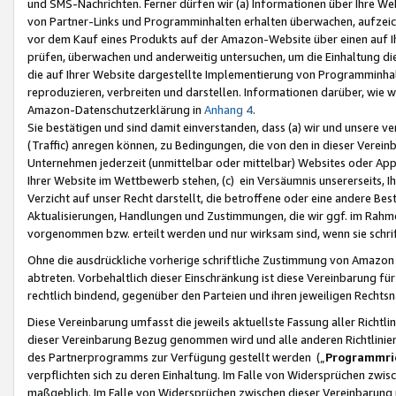
und SMS-Nachrichten. Ferner dürfen wir (a) Informationen über Ihre We
von Partner-Links und Programminhalten erhalten überwachen, aufzei
vor dem Kauf eines Produkts auf der Amazon-Website über einen auf Ih
prüfen, überwachen und anderweitig untersuchen, um die Einhaltung dies
die auf Ihrer Website dargestellte Implementierung von Programminhalt
reproduzieren, verbreiten und darstellen. Informationen darüber, wie w
Amazon-Datenschutzerklärung in
Anhang 4
.
Sie bestätigen und sind damit einverstanden, dass (a) wir und unsere 
(Traffic) anregen können, zu Bedingungen, die von den in dieser Vere
Unternehmen jederzeit (unmittelbar oder mittelbar) Websites oder Appl
Ihrer Website im Wettbewerb stehen, (c) ein Versäumnis unsererseits, I
Verzicht auf unser Recht darstellt, die betroffene oder eine andere B
Aktualisierungen, Handlungen und Zustimmungen, die wir ggf. im Rahme
vorgenommen bzw. erteilt werden und nur wirksam sind, wenn sie schri
Ohne die ausdrückliche vorherige schriftliche Zustimmung von Amazon
abtreten. Vorbehaltlich dieser Einschränkung ist diese Vereinbarung f
rechtlich bindend, gegenüber den Parteien und ihren jeweiligen Rech
Diese Vereinbarung umfasst die jeweils aktuellste Fassung aller Richtli
dieser Vereinbarung Bezug genommen wird und alle anderen Richtlinie
des Partnerprogramms zur Verfügung gestellt werden („
Programmric
verpflichten sich zu deren Einhaltung. Im Falle von Widersprüchen zwi
maßgeblich. Im Falle von Widersprüchen zwischen dieser Vereinbarun