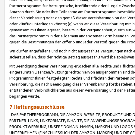
Partnerprogramm für betrügerische, irreführende oder illegale Zwecke
Amazon durch Sie oder Ihre Teilnahme am Partnerprogramm beschädig
dieser Vereinbarung oder den gemäß dieser Vereinbarung von den Vertr
oder künftig unterliegen könnte; (g) wenn wir diese Vereinbarung mit I
gemeinsam mit Ihnen agieren, bereits in der Vergangenheit, gleich aus
das Partnerprogramm in der allgemein angebotenen Form beenden. Vors
gegen die Bestimmungen der Ziffer 5 und jeder Verstoß gegen die Prog
Wir dürfen angefallene und noch nicht ausgezahlte Vergütungen nach 
sicherzustellen, dass der richtige Betrag ausgezahlt wird (beispielsw
Mit Beendigung dieser Vereinbarung erlöschen alle Rechte und Pflichte
eingeräumten Lizenzen/Nutzungsrechte; hiervon ausgenommen sind die in 
Programmrichtlinien festgelegten Rechte und Pflichten der Parteien sow
Vereinbarung, die nach Beendigung dieser Vereinbarung fortbestehen. D
entstandenen Verbindlichkeiten aus dieser Vereinbarung und der Haft
begangen wurde.
7.Haftungsausschlüsse
DAS PARTNERPROGRAMM, DIE AMAZON-WEBSITE, PRODUKTE UND DI
PARTNER-LINKS, LINKFORMATE, INHALTE, DIE ANWENDUNGSPROGR
PRODUKTWERBUNG, UNSERE DOMAIN-NAMEN, MARKEN UND LOGOS S
UNTERNEHMEN (EINSCHLIESSLICH DER AMAZON-MARKEN) UND DIE GE