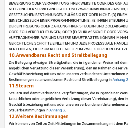
BEWERBUNG ODER VERMARKTUNG IHRER WEBSITE ODER DES GGF. AUF 
NUTZUNG DER SERVICEANGEBOTE UND ZWAR UNABHÄNGIG DAVON, O
GESETZLICHEN BESTIMMUNGEN ZULÄSSIG IST ODER NICHT, (D) EINE
(EINSCHLIESSLICH EINER PROGRAMMRICHTLINIE), (E) IHREN STEUER
DER EINTREIBUNG ODER ZAHLUNG IHRER STEUERN UND ZOLLABGAB
ODER ZOLLVERPFLICHTUNGEN, ODER (F) FAHRLÄSSIGKEIT ODER VORS
AUFTRAGNEHMER. WIR UND UNSERE BEAUFTRAGTEN KÖNNEN IM NAME
GERICHTLICHE SCHRITTE EINLEITEN UND JEDE PROZESSUALE HAND
VERTEIDIGEN, ODER UM RECHTE AUCH ZUM ZWECK DER DURCHSETZU
10.Anwendbares Recht und Streitbeilegung
Die Beilegung etwaiger Streitigkeiten, die in irgendeiner Weise mit de
angeblichen Verletzung dieser Vereinbarung), den im Rahmen dieser Ve
Geschäftsbeziehung mit uns oder unseren verbundenen Unternehmen zu
Bestimmungen zu anwendbarem Recht und Streitbeilegung in
Anhang 
11.Steuern
Steuern und damit verbundene Verpflichtungen, die in irgendeiner Wei
tatsächlichen oder angeblichen Verletzung dieser Vereinbarung), den 
Geschäftsbeziehung mit uns oder unseren verbundenen Unternehmen z
Steuerbestimmungen in
Anhang 3
.
12.Weitere Bestimmungen
Wir können von Zeit zu Zeit Mitteilungen im Zusammenhang mit dem Par