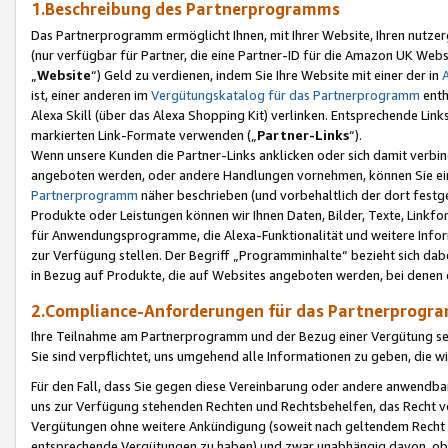
1.Beschreibung des Partnerprogramms
Das Partnerprogramm ermöglicht Ihnen, mit Ihrer Website, Ihren nutzer
(nur verfügbar für Partner, die eine Partner-ID für die Amazon UK We
„
Website
“) Geld zu verdienen, indem Sie Ihre Website mit einer der in
ist, einer anderen im
Vergütungskatalog für das Partnerprogramm
enth
Alexa Skill (über das Alexa Shopping Kit) verlinken. Entsprechende Lin
markierten Link-Formate verwenden („
Partner-Links
“).
Wenn unsere Kunden die Partner-Links anklicken oder sich damit verbi
angeboten werden, oder andere Handlungen vornehmen, können Sie eine
Partnerprogramm
näher beschrieben (und vorbehaltlich der dort festg
Produkte oder Leistungen können wir Ihnen Daten, Bilder, Texte, Linkfo
für Anwendungsprogramme, die Alexa-Funktionalität und weitere Inf
zur Verfügung stellen. Der Begriff „Programminhalte“ bezieht sich dabe
in Bezug auf Produkte, die auf Websites angeboten werden, bei denen 
2.Compliance-Anforderungen für das Partnerprog
Ihre Teilnahme am Partnerprogramm und der Bezug einer Vergütung setz
Sie sind verpflichtet, uns umgehend alle Informationen zu geben, die w
Für den Fall, dass Sie gegen diese Vereinbarung oder andere anwendba
uns zur Verfügung stehenden Rechten und Rechtsbehelfen, das Recht vo
Vergütungen ohne weitere Ankündigung (soweit nach geltendem Recht z
entsprechende Vergütungen zu haben) und zwar unabhängig davon, ob 