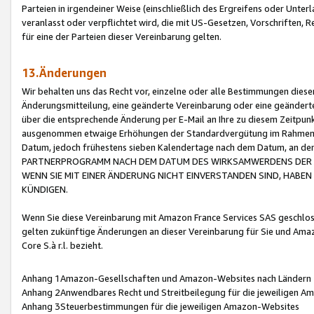
Parteien in irgendeiner Weise (einschließlich des Ergreifens oder Unt
veranlasst oder verpflichtet wird, die mit US-Gesetzen, Vorschriften,
für eine der Parteien dieser Vereinbarung gelten.
13.Änderungen
Wir behalten uns das Recht vor, einzelne oder alle Bestimmungen diese
Änderungsmitteilung, eine geänderte Vereinbarung oder eine geänderte 
über die entsprechende Änderung per E-Mail an Ihre zu diesem Zeitpun
ausgenommen etwaige Erhöhungen der Standardvergütung im Rahmen
Datum, jedoch frühestens sieben Kalendertage nach dem Datum, an de
PARTNERPROGRAMM NACH DEM DATUM DES WIRKSAMWERDENS DER Ä
WENN SIE MIT EINER ÄNDERUNG NICHT EINVERSTANDEN SIND, HABEN S
KÜNDIGEN.
Wenn Sie diese Vereinbarung mit Amazon France Services SAS geschlo
gelten zukünftige Änderungen an dieser Vereinbarung für Sie und Ama
Core S.à r.l. bezieht.
Anhang 1Amazon-Gesellschaften und Amazon-Websites nach Ländern
Anhang 2Anwendbares Recht und Streitbeilegung für die jeweiligen 
Anhang 3Steuerbestimmungen für die jeweiligen Amazon-Websites