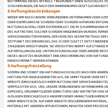
BESTIMMUNG DIESES ARTIKELS 7 BEGRÜNDET EINEN AUSSCHLUSS 
ZUSICHERUNGEN, DIE NACH DEN ANWENDBAREN GESETZLICHEN BE
8.Haftungsbeschränkungen
WEDER WIR NOCH UNSERE VERBUNDENEN UNTERNEHMEN ODER LIZEN
ODER EXEMPLARISCHE SCHÄDEN ODER SCHÄDEN AUFGRUND ENTGANG
NUTZUNGSAUSFALL ODER DATENVERLUST, DIE IM ZUSAMMENHANG MI
DES AUFTRETENS SOLCHER SCHÄDEN HINGEWIESEN WURDEN. FERN
SERVICEANGEBOTEN MAXIMAL DER HÖHE DES GESAMTBETRAGS DER 
ZEITPUNKT DES EREIGNISSES, DAS ZU DEM ZULETZT ENTSTANDENE
ZAHLENDEN VERGÜTUNGEN. SIE VERZICHTEN HIERMIT AUF ETWAIGE 
AUF ERFÜLLUNGSKLAGE, UNTERLASSUNGSKLAGE ODER ANDERE RECHT
DIESES ABSATZES BEGRÜNDET EINE EINSCHRÄNKUNG VON HAFTUNG
EINGESCHRÄNKT WERDEN KÖNNEN.
9.Haftungsfreistellung
SOFERN UND SOWEIT EIN HAFTUNGSAUSSCHLUSS NACH DEN ANWENDB
HAFTUNG FÜR ANGELEGENHEITEN AUS, DIE UNMITTELBAR ODER MITT
WEBSITE (EINSCHLIESSLICH IHRER NUTZUNG DER SERVICEANGEBOTE)
VERPFLICHTEN SICH, UNS, UNSERE VERBUNDENEN UNTERNEHMEN UN
(OFFICERS), ORGANMITGLIEDER (DIRECTORS) UND VERTRETER VON 
AUSLAGEN (EINSCHLIESSLICH ANGEMESSENER ANWALTSGEBÜHREN) FR
IHRER WEBSITE BZW. AUF IHRER WEBSITE ERSCHEINENDEM MATERIAL
MATERIALS MIT ANDEREN APPLIKATIONEN, INHALTEN ODER PROZESSE