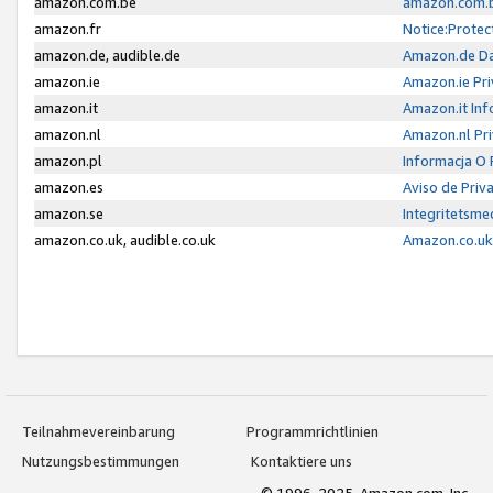
amazon.com.be
amazon.com.b
amazon.fr
Notice:Protec
amazon.de, audible.de
Amazon.de Da
amazon.ie
Amazon.ie Pri
amazon.it
Amazon.it Inf
amazon.nl
Amazon.nl Pri
amazon.pl
Informacja O
amazon.es
Aviso de Priv
amazon.se
Integritetsm
amazon.co.uk, audible.co.uk
Amazon.co.uk 
Teilnahmevereinbarung
Programmrichtlinien
Nutzungsbestimmungen
Kontaktiere uns