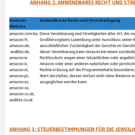
ANHANG 2: ANWENDBARES RECHT UND STRE
Amazon-
Anwendbares Recht und Streitbeilegung
Website
amazon.com.be,
Diese Vereinbarung und Streitigkeiten aller Art, die 
amazon.fr,
Großherzogtums Luxemburg unter Ausschluss seiner Kol
amazon.de,
ausschließlichen Zuständigkeit der Gerichte im Geri
audible.de,
dieser Vereinbarung kann Amazon bei einem zuständig
amazon.ie
Rechtsschutz wegen einer tatsächlichen oder angebli
amazon.it,
Amazon oder einer anderen natürlichen oder juristisc
amazon.nl,
Rechte in Bezug auf die Programminhalte besonderer,
amazon.pl,
Wert darstellen, dessen Verlust nicht ohne Weiteres e
amazon.es,
ausgeglichen werden kann.
amazon.se,
amazon.co.uk,
audible.co.uk
ANHANG 3: STEUERBESTIMMUNGEN FÜR DIE JEWEIL