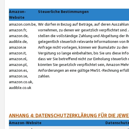
Amazon-
Steuerliche Bestimmungen
Website
amazon.com.be,
Wir dürfen in Bezug auf Beträge, auf deren Auszahlun
amazon.fr,
vornehmen, zu denen wir gesetzlich verpflichtet sind
amazon.de,
stellen die vollständige Zahlung und Abgeltung der 
audible.de,
gelegentlich steuerlich relevante Informationen von I
amazon.ie
Anfrage nicht vorlegen, können wir (kumulativ zu de
amazon.it,
Vergütung so lange einbehalten, bis Sie uns diese Inf
amazon.nl,
dass wir Sie betreffend nicht zur Einholung steuerlich 
amazon.pl,
könnten Sie gesetzlich verpflichtet sein, Amazon Meh
amazon.es,
Anforderungen an eine gültige MwSt.-Rechnung erfüllt
amazon.se,
zahlen.
amazon.co.uk,
audible.co.uk
ANHANG 4: DATENSCHUTZERKLÄRUNG FÜR DIE JEWE
Amazon-Website
Datenschutz