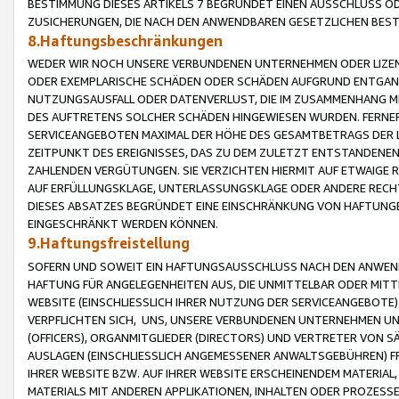
BESTIMMUNG DIESES ARTIKELS 7 BEGRÜNDET EINEN AUSSCHLUSS 
ZUSICHERUNGEN, DIE NACH DEN ANWENDBAREN GESETZLICHEN BE
8.Haftungsbeschränkungen
WEDER WIR NOCH UNSERE VERBUNDENEN UNTERNEHMEN ODER LIZEN
ODER EXEMPLARISCHE SCHÄDEN ODER SCHÄDEN AUFGRUND ENTGANG
NUTZUNGSAUSFALL ODER DATENVERLUST, DIE IM ZUSAMMENHANG MI
DES AUFTRETENS SOLCHER SCHÄDEN HINGEWIESEN WURDEN. FERN
SERVICEANGEBOTEN MAXIMAL DER HÖHE DES GESAMTBETRAGS DER 
ZEITPUNKT DES EREIGNISSES, DAS ZU DEM ZULETZT ENTSTANDENE
ZAHLENDEN VERGÜTUNGEN. SIE VERZICHTEN HIERMIT AUF ETWAIGE 
AUF ERFÜLLUNGSKLAGE, UNTERLASSUNGSKLAGE ODER ANDERE RECHT
DIESES ABSATZES BEGRÜNDET EINE EINSCHRÄNKUNG VON HAFTUNG
EINGESCHRÄNKT WERDEN KÖNNEN.
9.Haftungsfreistellung
SOFERN UND SOWEIT EIN HAFTUNGSAUSSCHLUSS NACH DEN ANWENDB
HAFTUNG FÜR ANGELEGENHEITEN AUS, DIE UNMITTELBAR ODER MITT
WEBSITE (EINSCHLIESSLICH IHRER NUTZUNG DER SERVICEANGEBOTE)
VERPFLICHTEN SICH, UNS, UNSERE VERBUNDENEN UNTERNEHMEN UN
(OFFICERS), ORGANMITGLIEDER (DIRECTORS) UND VERTRETER VON 
AUSLAGEN (EINSCHLIESSLICH ANGEMESSENER ANWALTSGEBÜHREN) FR
IHRER WEBSITE BZW. AUF IHRER WEBSITE ERSCHEINENDEM MATERIAL
MATERIALS MIT ANDEREN APPLIKATIONEN, INHALTEN ODER PROZESSE