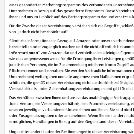
eines gesonderten Marketingprogramms des verbundenen Unternehmens
Unternehmen in Bezug auf das gesonderte Programm. Diese Vereinbarung
Ihnen und uns im Hinblick auf das Partnerprogramm dar und ersetzt al
Für die Zwecke dieser Vereinbarung verstehen sich die Begriffe „schließ
von „jedoch nicht beschränkt auf“.
Sämtliche Informationen in Bezug auf Amazon oder unsere verbunde
bereitstellen oder zugänglich machen und die nicht öffentlich bekannt bz
Informationen
“ von Amazon dar und verbleiben im alleinigen Eigent
wie dies angemessenerweise für die Erbringung Ihrer Leistungen gemäß d
juristischen Personen, die im Zusammenhang mit Ihrem Konto Zugriff au
Pflichten kennen und einhalten. Sie werden Vertrauliche Informationen 
Unternehmen) weitergeben und alle angemessenen Maßnahmen ergreifen
schützen, die gemäß dieser Vereinbarung nicht ausdrücklich zulässig is
Vertraulichkeits- oder Geheimhaltungsvereinbarungen und gilt für die
Das Verhältnis zwischen Ihnen und uns ist das unabhängiger Vertragspa
Joint-Venture, ein Vertretungsverhältnis, eine Franchisevereinbarung, 
unseren jeweiligen verbundenen Unternehmen und Ihnen. Sie sind ni
oder Zusagen abzugeben oder anzunehmen. Wenn Sie eine andere natürli
ermöglichen, Handlungen in Bezug auf den Gegenstand dieser Vereinbar
Ungeachtet anders lautender Bestimmungen in dieser Vereinbarung wird