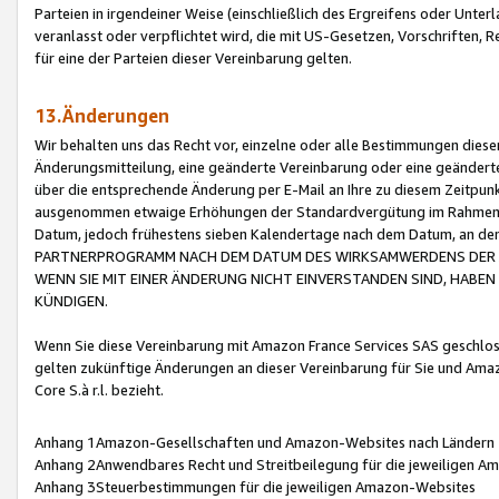
Parteien in irgendeiner Weise (einschließlich des Ergreifens oder Unt
veranlasst oder verpflichtet wird, die mit US-Gesetzen, Vorschriften,
für eine der Parteien dieser Vereinbarung gelten.
13.Änderungen
Wir behalten uns das Recht vor, einzelne oder alle Bestimmungen diese
Änderungsmitteilung, eine geänderte Vereinbarung oder eine geänderte 
über die entsprechende Änderung per E-Mail an Ihre zu diesem Zeitpun
ausgenommen etwaige Erhöhungen der Standardvergütung im Rahmen
Datum, jedoch frühestens sieben Kalendertage nach dem Datum, an de
PARTNERPROGRAMM NACH DEM DATUM DES WIRKSAMWERDENS DER Ä
WENN SIE MIT EINER ÄNDERUNG NICHT EINVERSTANDEN SIND, HABEN S
KÜNDIGEN.
Wenn Sie diese Vereinbarung mit Amazon France Services SAS geschlo
gelten zukünftige Änderungen an dieser Vereinbarung für Sie und Ama
Core S.à r.l. bezieht.
Anhang 1Amazon-Gesellschaften und Amazon-Websites nach Ländern
Anhang 2Anwendbares Recht und Streitbeilegung für die jeweiligen 
Anhang 3Steuerbestimmungen für die jeweiligen Amazon-Websites