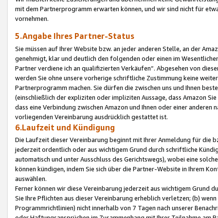
mit dem Partnerprogramm erwarten können, und wir sind nicht für etwa
vornehmen.
5.Angabe Ihres Partner-Status
Sie müssen auf Ihrer Website bzw. an jeder anderen Stelle, an der Am
genehmigt, klar und deutlich den folgenden oder einen im Wesentlichen
Partner verdiene ich an qualifizierten Verkäufen“. Abgesehen von die
werden Sie ohne unsere vorherige schriftliche Zustimmung keine weite
Partnerprogramm machen. Sie dürfen die zwischen uns und Ihnen best
(einschließlich der expliziten oder impliziten Aussage, dass Amazon Si
dass eine Verbindung zwischen Amazon und Ihnen oder einer anderen natü
vorliegenden Vereinbarung ausdrücklich gestattet ist.
6.Laufzeit und Kündigung
Die Laufzeit dieser Vereinbarung beginnt mit Ihrer Anmeldung für die 
jederzeit ordentlich oder aus wichtigem Grund durch schriftliche Kündi
automatisch und unter Ausschluss des Gerichtswegs), wobei eine solch
können kündigen, indem Sie sich über die Partner-Website in Ihrem Ko
auswählen.
Ferner können wir diese Vereinbarung jederzeit aus wichtigem Grund dur
Sie Ihre Pflichten aus dieser Vereinbarung erheblich verletzen; (b) wen
Programmrichtlinien) nicht innerhalb von 7 Tagen nach unserer Benachr
oder Haftungsansprüchen im Zusammenhang mit Ihrer Teilnahme am Pa