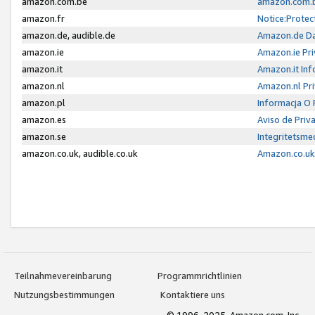
amazon.com.be
amazon.com.b
amazon.fr
Notice:Protec
amazon.de, audible.de
Amazon.de Da
amazon.ie
Amazon.ie Pri
amazon.it
Amazon.it Inf
amazon.nl
Amazon.nl Pri
amazon.pl
Informacja O
amazon.es
Aviso de Priv
amazon.se
Integritetsm
amazon.co.uk, audible.co.uk
Amazon.co.uk 
Teilnahmevereinbarung
Programmrichtlinien
Nutzungsbestimmungen
Kontaktiere uns