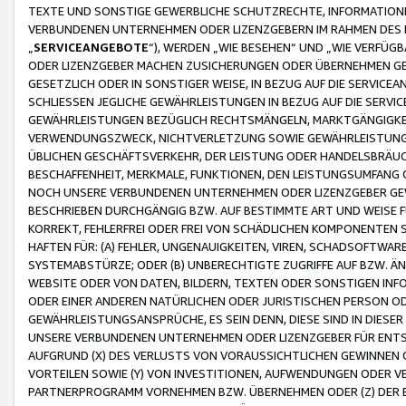
TEXTE UND SONSTIGE GEWERBLICHE SCHUTZRECHTE, INFORMATIONE
VERBUNDENEN UNTERNEHMEN ODER LIZENZGEBERN IM RAHMEN DES
„
SERVICEANGEBOTE
“), WERDEN „WIE BESEHEN“ UND „WIE VERFÜ
ODER LIZENZGEBER MACHEN ZUSICHERUNGEN ODER ÜBERNEHMEN GEW
GESETZLICH ODER IN SONSTIGER WEISE, IN BEZUG AUF DIE SERVI
SCHLIESSEN JEGLICHE GEWÄHRLEISTUNGEN IN BEZUG AUF DIE SERVI
GEWÄHRLEISTUNGEN BEZÜGLICH RECHTSMÄNGELN, MARKTGÄNGIGKEIT
VERWENDUNGSZWECK, NICHTVERLETZUNG SOWIE GEWÄHRLEISTUNGEN 
ÜBLICHEN GESCHÄFTSVERKEHR, DER LEISTUNG ODER HANDELSBRÄUCH
BESCHAFFENHEIT, MERKMALE, FUNKTIONEN, DEN LEISTUNGSUMFANG 
NOCH UNSERE VERBUNDENEN UNTERNEHMEN ODER LIZENZGEBER GEWÄ
BESCHRIEBEN DURCHGÄNGIG BZW. AUF BESTIMMTE ART UND WEISE
KORREKT, FEHLERFREI ODER FREI VON SCHÄDLICHEN KOMPONENTEN
HAFTEN FÜR: (A) FEHLER, UNGENAUIGKEITEN, VIREN, SCHADSOFTW
SYSTEMABSTÜRZE; ODER (B) UNBERECHTIGTE ZUGRIFFE AUF BZW. 
WEBSITE ODER VON DATEN, BILDERN, TEXTEN ODER SONSTIGEN INF
ODER EINER ANDEREN NATÜRLICHEN ODER JURISTISCHEN PERSON OD
GEWÄHRLEISTUNGSANSPRÜCHE, ES SEIN DENN, DIESE SIND IN DIES
UNSERE VERBUNDENEN UNTERNEHMEN ODER LIZENZGEBER FÜR EN
AUFGRUND (X) DES VERLUSTS VON VORAUSSICHTLICHEN GEWINNEN
VORTEILEN SOWIE (Y) VON INVESTITIONEN, AUFWENDUNGEN ODER VE
PARTNERPROGRAMM VORNEHMEN BZW. ÜBERNEHMEN ODER (Z) DER 