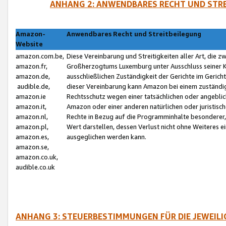
ANHANG 2: ANWENDBARES RECHT UND STRE
Amazon-
Anwendbares Recht und Streitbeilegung
Website
amazon.com.be,
Diese Vereinbarung und Streitigkeiten aller Art, die 
amazon.fr,
Großherzogtums Luxemburg unter Ausschluss seiner Kol
amazon.de,
ausschließlichen Zuständigkeit der Gerichte im Geri
audible.de,
dieser Vereinbarung kann Amazon bei einem zuständig
amazon.ie
Rechtsschutz wegen einer tatsächlichen oder angebli
amazon.it,
Amazon oder einer anderen natürlichen oder juristisc
amazon.nl,
Rechte in Bezug auf die Programminhalte besonderer,
amazon.pl,
Wert darstellen, dessen Verlust nicht ohne Weiteres e
amazon.es,
ausgeglichen werden kann.
amazon.se,
amazon.co.uk,
audible.co.uk
ANHANG 3: STEUERBESTIMMUNGEN FÜR DIE JEWEIL