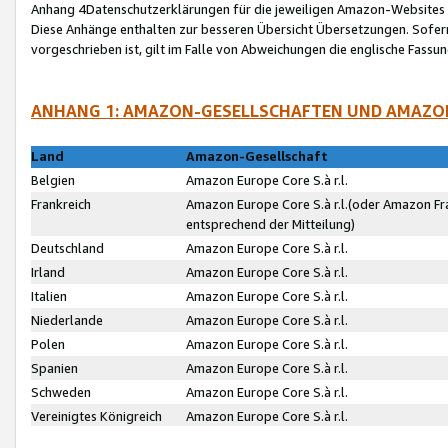
Anhang 4Datenschutzerklärungen für die jeweiligen Amazon-Websites
Diese Anhänge enthalten zur besseren Übersicht Übersetzungen. Sofe
vorgeschrieben ist, gilt im Falle von Abweichungen die englische Fass
ANHANG 1: AMAZON-GESELLSCHAFTEN UND AMAZO
Land
Amazon-Gesellschaft
Belgien
Amazon Europe Core S.à r.l.
Frankreich
Amazon Europe Core S.à r.l.(oder Amazon Fr
entsprechend der Mitteilung)
Deutschland
Amazon Europe Core S.à r.l.
Irland
Amazon Europe Core S.à r.l.
Italien
Amazon Europe Core S.à r.l.
Niederlande
Amazon Europe Core S.à r.l.
Polen
Amazon Europe Core S.à r.l.
Spanien
Amazon Europe Core S.à r.l.
Schweden
Amazon Europe Core S.à r.l.
Vereinigtes Königreich
Amazon Europe Core S.à r.l.