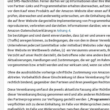
und SMS-Nachrichten. Ferner dürfen wir (a) Informationen über Ihre We
von Partner-Links und Programminhalten erhalten überwachen, aufzei
vor dem Kauf eines Produkts auf der Amazon-Website über einen auf Ih
prüfen, überwachen und anderweitig untersuchen, um die Einhaltung dies
die auf Ihrer Website dargestellte Implementierung von Programminhalt
reproduzieren, verbreiten und darstellen. Informationen darüber, wie w
Amazon-Datenschutzerklärung in
Anhang 4
.
Sie bestätigen und sind damit einverstanden, dass (a) wir und unsere 
(Traffic) anregen können, zu Bedingungen, die von den in dieser Vere
Unternehmen jederzeit (unmittelbar oder mittelbar) Websites oder Appl
Ihrer Website im Wettbewerb stehen, (c) ein Versäumnis unsererseits, I
Verzicht auf unser Recht darstellt, die betroffene oder eine andere B
Aktualisierungen, Handlungen und Zustimmungen, die wir ggf. im Rahme
vorgenommen bzw. erteilt werden und nur wirksam sind, wenn sie schri
Ohne die ausdrückliche vorherige schriftliche Zustimmung von Amazon
abtreten. Vorbehaltlich dieser Einschränkung ist diese Vereinbarung f
rechtlich bindend, gegenüber den Parteien und ihren jeweiligen Rech
Diese Vereinbarung umfasst die jeweils aktuellste Fassung aller Richtli
dieser Vereinbarung Bezug genommen wird und alle anderen Richtlinie
des Partnerprogramms zur Verfügung gestellt werden („
Programmric
verpflichten sich zu deren Einhaltung. Im Falle von Widersprüchen zwi
maßgeblich. Im Falle von Widersprüchen zwischen dieser Vereinbarun