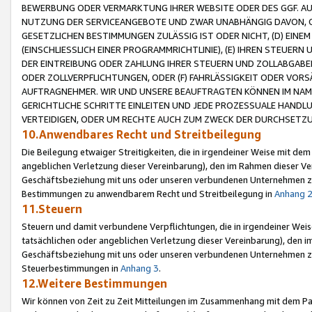
BEWERBUNG ODER VERMARKTUNG IHRER WEBSITE ODER DES GGF. AUF 
NUTZUNG DER SERVICEANGEBOTE UND ZWAR UNABHÄNGIG DAVON, O
GESETZLICHEN BESTIMMUNGEN ZULÄSSIG IST ODER NICHT, (D) EINE
(EINSCHLIESSLICH EINER PROGRAMMRICHTLINIE), (E) IHREN STEUER
DER EINTREIBUNG ODER ZAHLUNG IHRER STEUERN UND ZOLLABGAB
ODER ZOLLVERPFLICHTUNGEN, ODER (F) FAHRLÄSSIGKEIT ODER VORS
AUFTRAGNEHMER. WIR UND UNSERE BEAUFTRAGTEN KÖNNEN IM NAME
GERICHTLICHE SCHRITTE EINLEITEN UND JEDE PROZESSUALE HAND
VERTEIDIGEN, ODER UM RECHTE AUCH ZUM ZWECK DER DURCHSETZU
10.Anwendbares Recht und Streitbeilegung
Die Beilegung etwaiger Streitigkeiten, die in irgendeiner Weise mit de
angeblichen Verletzung dieser Vereinbarung), den im Rahmen dieser Ve
Geschäftsbeziehung mit uns oder unseren verbundenen Unternehmen zu
Bestimmungen zu anwendbarem Recht und Streitbeilegung in
Anhang 
11.Steuern
Steuern und damit verbundene Verpflichtungen, die in irgendeiner Wei
tatsächlichen oder angeblichen Verletzung dieser Vereinbarung), den 
Geschäftsbeziehung mit uns oder unseren verbundenen Unternehmen z
Steuerbestimmungen in
Anhang 3
.
12.Weitere Bestimmungen
Wir können von Zeit zu Zeit Mitteilungen im Zusammenhang mit dem Par