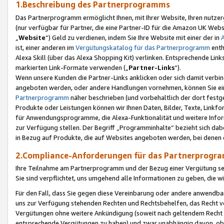
1.Beschreibung des Partnerprogramms
Das Partnerprogramm ermöglicht Ihnen, mit Ihrer Website, Ihren nutzer
(nur verfügbar für Partner, die eine Partner-ID für die Amazon UK We
„
Website
“) Geld zu verdienen, indem Sie Ihre Website mit einer der in
ist, einer anderen im
Vergütungskatalog für das Partnerprogramm
enth
Alexa Skill (über das Alexa Shopping Kit) verlinken. Entsprechende Lin
markierten Link-Formate verwenden („
Partner-Links
“).
Wenn unsere Kunden die Partner-Links anklicken oder sich damit verbi
angeboten werden, oder andere Handlungen vornehmen, können Sie eine
Partnerprogramm
näher beschrieben (und vorbehaltlich der dort festg
Produkte oder Leistungen können wir Ihnen Daten, Bilder, Texte, Linkfo
für Anwendungsprogramme, die Alexa-Funktionalität und weitere Inf
zur Verfügung stellen. Der Begriff „Programminhalte“ bezieht sich dabe
in Bezug auf Produkte, die auf Websites angeboten werden, bei denen 
2.Compliance-Anforderungen für das Partnerprog
Ihre Teilnahme am Partnerprogramm und der Bezug einer Vergütung setz
Sie sind verpflichtet, uns umgehend alle Informationen zu geben, die w
Für den Fall, dass Sie gegen diese Vereinbarung oder andere anwendba
uns zur Verfügung stehenden Rechten und Rechtsbehelfen, das Recht vo
Vergütungen ohne weitere Ankündigung (soweit nach geltendem Recht z
entsprechende Vergütungen zu haben) und zwar unabhängig davon, ob 