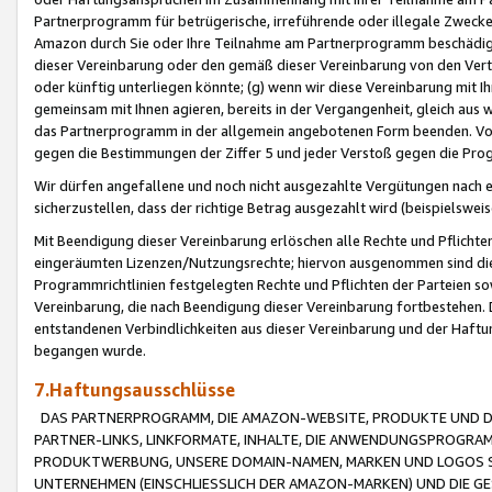
Partnerprogramm für betrügerische, irreführende oder illegale Zwecke
Amazon durch Sie oder Ihre Teilnahme am Partnerprogramm beschädig
dieser Vereinbarung oder den gemäß dieser Vereinbarung von den Vertr
oder künftig unterliegen könnte; (g) wenn wir diese Vereinbarung mit I
gemeinsam mit Ihnen agieren, bereits in der Vergangenheit, gleich aus
das Partnerprogramm in der allgemein angebotenen Form beenden. Vors
gegen die Bestimmungen der Ziffer 5 und jeder Verstoß gegen die Prog
Wir dürfen angefallene und noch nicht ausgezahlte Vergütungen nach 
sicherzustellen, dass der richtige Betrag ausgezahlt wird (beispielsw
Mit Beendigung dieser Vereinbarung erlöschen alle Rechte und Pflichte
eingeräumten Lizenzen/Nutzungsrechte; hiervon ausgenommen sind die in 
Programmrichtlinien festgelegten Rechte und Pflichten der Parteien sow
Vereinbarung, die nach Beendigung dieser Vereinbarung fortbestehen. D
entstandenen Verbindlichkeiten aus dieser Vereinbarung und der Haft
begangen wurde.
7.Haftungsausschlüsse
DAS PARTNERPROGRAMM, DIE AMAZON-WEBSITE, PRODUKTE UND DI
PARTNER-LINKS, LINKFORMATE, INHALTE, DIE ANWENDUNGSPROGR
PRODUKTWERBUNG, UNSERE DOMAIN-NAMEN, MARKEN UND LOGOS S
UNTERNEHMEN (EINSCHLIESSLICH DER AMAZON-MARKEN) UND DIE GE