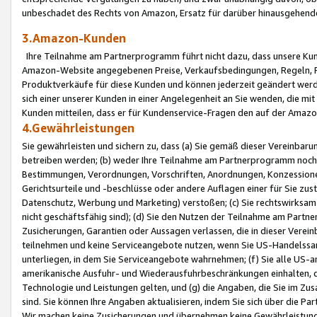
unbeschadet des Rechts von Amazon, Ersatz für darüber hinausgehen
3.Amazon-Kunden
Ihre Teilnahme am Partnerprogramm führt nicht dazu, dass unsere Kun
Amazon-Website angegebenen Preise, Verkaufsbedingungen, Regeln, Ri
Produktverkäufe für diese Kunden und können jederzeit geändert werde
sich einer unserer Kunden in einer Angelegenheit an Sie wenden, die 
Kunden mitteilen, dass er für Kundenservice-Fragen den auf der Ama
4.Gewährleistungen
Sie gewährleisten und sichern zu, dass (a) Sie gemäß dieser Vereinba
betreiben werden; (b) weder Ihre Teilnahme am Partnerprogramm noch d
Bestimmungen, Verordnungen, Vorschriften, Anordnungen, Konzessionen,
Gerichtsurteile und -beschlüsse oder andere Auflagen einer für Sie zu
Datenschutz, Werbung und Marketing) verstoßen; (c) Sie rechtswirksam 
nicht geschäftsfähig sind); (d) Sie den Nutzen der Teilnahme am Partne
Zusicherungen, Garantien oder Aussagen verlassen, die in dieser Verein
teilnehmen und keine Serviceangebote nutzen, wenn Sie US-Handelssa
unterliegen, in dem Sie Serviceangebote wahrnehmen; (f) Sie alle US
amerikanische Ausfuhr- und Wiederausfuhrbeschränkungen einhalten, 
Technologie und Leistungen gelten, und (g) die Angaben, die Sie im 
sind. Sie können Ihre Angaben aktualisieren, indem Sie sich über die 
Wir machen keine Zusicherungen und übernehmen keine Gewährleistun