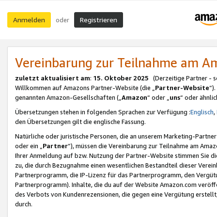
Anmelden
Registrieren
oder
Vereinbarung zur Teilnahme am 
zuletzt aktualisiert am
:
15. Oktober 2025
(Derzeitige Partner - 
Willkommen auf Amazons Partner-Website (die „
Partner-Website
“)
genannten Amazon-Gesellschaften („
Amazon
“ oder „
uns
“ oder ähnli
Übersetzungen stehen in folgenden Sprachen zur Verfügung :
Englisch
,
den Übersetzungen gilt die englische Fassung.
Natürliche oder juristische Personen, die an unserem Marketing-Partn
oder ein „
Partner
“), müssen die Vereinbarung zur Teilnahme am Ama
Ihrer Anmeldung auf bzw. Nutzung der Partner-Website stimmen Sie die
zu, die durch Bezugnahme einen wesentlichen Bestandteil dieser Verei
Partnerprogramm, die IP-Lizenz für das Partnerprogramm, den Vergütu
Partnerprogramm). Inhalte, die du auf der Website Amazon.com veröffe
des Verbots von Kundenrezensionen, die gegen eine Vergütung erstellt, 
durch.