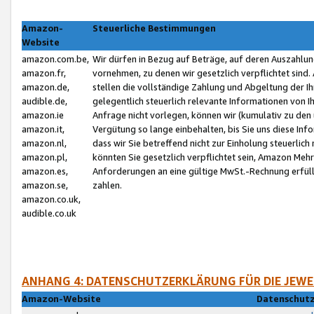
Amazon-
Steuerliche Bestimmungen
Website
amazon.com.be,
Wir dürfen in Bezug auf Beträge, auf deren Auszahlun
amazon.fr,
vornehmen, zu denen wir gesetzlich verpflichtet sind
amazon.de,
stellen die vollständige Zahlung und Abgeltung der 
audible.de,
gelegentlich steuerlich relevante Informationen von I
amazon.ie
Anfrage nicht vorlegen, können wir (kumulativ zu de
amazon.it,
Vergütung so lange einbehalten, bis Sie uns diese Inf
amazon.nl,
dass wir Sie betreffend nicht zur Einholung steuerlich 
amazon.pl,
könnten Sie gesetzlich verpflichtet sein, Amazon Meh
amazon.es,
Anforderungen an eine gültige MwSt.-Rechnung erfüllt
amazon.se,
zahlen.
amazon.co.uk,
audible.co.uk
ANHANG 4: DATENSCHUTZERKLÄRUNG FÜR DIE JEWE
Amazon-Website
Datenschutz