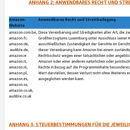
ANHANG 2: ANWENDBARES RECHT UND STRE
Amazon-
Anwendbares Recht und Streitbeilegung
Website
amazon.com.be,
Diese Vereinbarung und Streitigkeiten aller Art, die 
amazon.fr,
Großherzogtums Luxemburg unter Ausschluss seiner Kol
amazon.de,
ausschließlichen Zuständigkeit der Gerichte im Geri
audible.de,
dieser Vereinbarung kann Amazon bei einem zuständig
amazon.ie
Rechtsschutz wegen einer tatsächlichen oder angebli
amazon.it,
Amazon oder einer anderen natürlichen oder juristisc
amazon.nl,
Rechte in Bezug auf die Programminhalte besonderer,
amazon.pl,
Wert darstellen, dessen Verlust nicht ohne Weiteres e
amazon.es,
ausgeglichen werden kann.
amazon.se,
amazon.co.uk,
audible.co.uk
ANHANG 3: STEUERBESTIMMUNGEN FÜR DIE JEWEIL