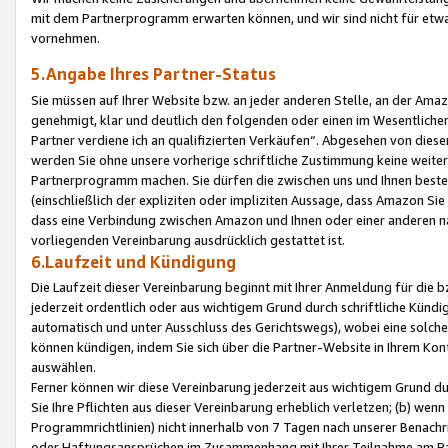
mit dem Partnerprogramm erwarten können, und wir sind nicht für etwa
vornehmen.
5.Angabe Ihres Partner-Status
Sie müssen auf Ihrer Website bzw. an jeder anderen Stelle, an der Am
genehmigt, klar und deutlich den folgenden oder einen im Wesentlichen
Partner verdiene ich an qualifizierten Verkäufen“. Abgesehen von die
werden Sie ohne unsere vorherige schriftliche Zustimmung keine weite
Partnerprogramm machen. Sie dürfen die zwischen uns und Ihnen best
(einschließlich der expliziten oder impliziten Aussage, dass Amazon Si
dass eine Verbindung zwischen Amazon und Ihnen oder einer anderen natü
vorliegenden Vereinbarung ausdrücklich gestattet ist.
6.Laufzeit und Kündigung
Die Laufzeit dieser Vereinbarung beginnt mit Ihrer Anmeldung für die 
jederzeit ordentlich oder aus wichtigem Grund durch schriftliche Kündi
automatisch und unter Ausschluss des Gerichtswegs), wobei eine solch
können kündigen, indem Sie sich über die Partner-Website in Ihrem Ko
auswählen.
Ferner können wir diese Vereinbarung jederzeit aus wichtigem Grund dur
Sie Ihre Pflichten aus dieser Vereinbarung erheblich verletzen; (b) wen
Programmrichtlinien) nicht innerhalb von 7 Tagen nach unserer Benachr
oder Haftungsansprüchen im Zusammenhang mit Ihrer Teilnahme am Pa