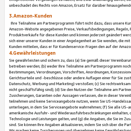
unbeschadet des Rechts von Amazon, Ersatz für darüber hinausgehen
3.Amazon-Kunden
Ihre Teilnahme am Partnerprogramm führt nicht dazu, dass unsere Kun
Amazon-Website angegebenen Preise, Verkaufsbedingungen, Regeln, Ri
Produktverkäufe für diese Kunden und können jederzeit geändert werde
sich einer unserer Kunden in einer Angelegenheit an Sie wenden, die 
Kunden mitteilen, dass er für Kundenservice-Fragen den auf der Ama
4.Gewährleistungen
Sie gewährleisten und sichern zu, dass (a) Sie gemäß dieser Vereinba
betreiben werden; (b) weder Ihre Teilnahme am Partnerprogramm noch d
Bestimmungen, Verordnungen, Vorschriften, Anordnungen, Konzessionen,
Gerichtsurteile und -beschlüsse oder andere Auflagen einer für Sie zu
Datenschutz, Werbung und Marketing) verstoßen; (c) Sie rechtswirksam 
nicht geschäftsfähig sind); (d) Sie den Nutzen der Teilnahme am Partne
Zusicherungen, Garantien oder Aussagen verlassen, die in dieser Verein
teilnehmen und keine Serviceangebote nutzen, wenn Sie US-Handelssa
unterliegen, in dem Sie Serviceangebote wahrnehmen; (f) Sie alle US
amerikanische Ausfuhr- und Wiederausfuhrbeschränkungen einhalten, 
Technologie und Leistungen gelten, und (g) die Angaben, die Sie im 
sind. Sie können Ihre Angaben aktualisieren, indem Sie sich über die 
Wir machen keine Zusicherungen und übernehmen keine Gewährleistun