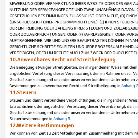
BEWERBUNG ODER VERMARKTUNG IHRER WEBSITE ODER DES GGF. AUF 
NUTZUNG DER SERVICEANGEBOTE UND ZWAR UNABHÄNGIG DAVON, O
GESETZLICHEN BESTIMMUNGEN ZULÄSSIG IST ODER NICHT, (D) EINE
(EINSCHLIESSLICH EINER PROGRAMMRICHTLINIE), (E) IHREN STEUER
DER EINTREIBUNG ODER ZAHLUNG IHRER STEUERN UND ZOLLABGAB
ODER ZOLLVERPFLICHTUNGEN, ODER (F) FAHRLÄSSIGKEIT ODER VORS
AUFTRAGNEHMER. WIR UND UNSERE BEAUFTRAGTEN KÖNNEN IM NAME
GERICHTLICHE SCHRITTE EINLEITEN UND JEDE PROZESSUALE HAND
VERTEIDIGEN, ODER UM RECHTE AUCH ZUM ZWECK DER DURCHSETZU
10.Anwendbares Recht und Streitbeilegung
Die Beilegung etwaiger Streitigkeiten, die in irgendeiner Weise mit de
angeblichen Verletzung dieser Vereinbarung), den im Rahmen dieser Ve
Geschäftsbeziehung mit uns oder unseren verbundenen Unternehmen zu
Bestimmungen zu anwendbarem Recht und Streitbeilegung in
Anhang 
11.Steuern
Steuern und damit verbundene Verpflichtungen, die in irgendeiner Wei
tatsächlichen oder angeblichen Verletzung dieser Vereinbarung), den 
Geschäftsbeziehung mit uns oder unseren verbundenen Unternehmen z
Steuerbestimmungen in
Anhang 3
.
12.Weitere Bestimmungen
Wir können von Zeit zu Zeit Mitteilungen im Zusammenhang mit dem Par