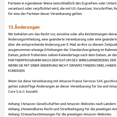
Parteien in irgendeiner Weise (einschließlich des Ergreifens oder Unt
veranlasst oder verpflichtet wird, die mit US-Gesetzen, Vorschriften,
für eine der Parteien dieser Vereinbarung gelten.
13.Änderungen
Wir behalten uns das Recht vor, einzelne oder alle Bestimmungen diese
Änderungsmitteilung, eine geänderte Vereinbarung oder eine geänderte 
über die entsprechende Änderung per E-Mail an Ihre zu diesem Zeitpun
ausgenommen etwaige Erhöhungen der Standardvergütung im Rahmen
Datum, jedoch frühestens sieben Kalendertage nach dem Datum, an de
PARTNERPROGRAMM NACH DEM DATUM DES WIRKSAMWERDENS DER Ä
WENN SIE MIT EINER ÄNDERUNG NICHT EINVERSTANDEN SIND, HABEN S
KÜNDIGEN.
Wenn Sie diese Vereinbarung mit Amazon France Services SAS geschlo
gelten zukünftige Änderungen an dieser Vereinbarung für Sie und Ama
Core S.à r.l. bezieht.
Anhang 1Amazon-Gesellschaften und Amazon-Websites nach Ländern
Anhang 2Anwendbares Recht und Streitbeilegung für die jeweiligen 
Anhang 3Steuerbestimmungen für die jeweiligen Amazon-Websites