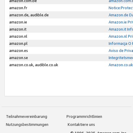
amazon.com.be
amazon.com.b
amazon.fr
Notice:Protec
amazon.de, audible.de
Amazon.de Da
amazon.ie
Amazon.ie Pri
amazon.it
Amazon.it Inf
amazon.nl
Amazon.nl Pri
amazon.pl
Informacja O
amazon.es
Aviso de Priv
amazon.se
Integritetsm
amazon.co.uk, audible.co.uk
Amazon.co.uk 
Teilnahmevereinbarung
Programmrichtlinien
Nutzungsbestimmungen
Kontaktiere uns