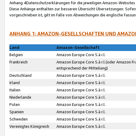
Anhang 4Datenschutzerklärungen für die jeweiligen Amazon-Websites
Diese Anhänge enthalten zur besseren Übersicht Übersetzungen. Sofe
vorgeschrieben ist, gilt im Falle von Abweichungen die englische Fass
ANHANG 1: AMAZON-GESELLSCHAFTEN UND AMAZO
Land
Amazon-Gesellschaft
Belgien
Amazon Europe Core S.à r.l.
Frankreich
Amazon Europe Core S.à r.l.(oder Amazon Fr
entsprechend der Mitteilung)
Deutschland
Amazon Europe Core S.à r.l.
Irland
Amazon Europe Core S.à r.l.
Italien
Amazon Europe Core S.à r.l.
Niederlande
Amazon Europe Core S.à r.l.
Polen
Amazon Europe Core S.à r.l.
Spanien
Amazon Europe Core S.à r.l.
Schweden
Amazon Europe Core S.à r.l.
Vereinigtes Königreich
Amazon Europe Core S.à r.l.