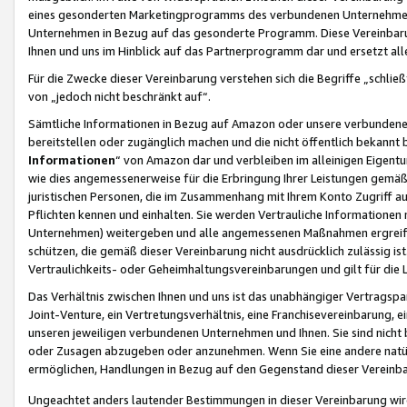
eines gesonderten Marketingprogramms des verbundenen Unternehmens
Unternehmen in Bezug auf das gesonderte Programm. Diese Vereinbarung
Ihnen und uns im Hinblick auf das Partnerprogramm dar und ersetzt al
Für die Zwecke dieser Vereinbarung verstehen sich die Begriffe „schließ
von „jedoch nicht beschränkt auf“.
Sämtliche Informationen in Bezug auf Amazon oder unsere verbunde
bereitstellen oder zugänglich machen und die nicht öffentlich bekannt bz
Informationen
“ von Amazon dar und verbleiben im alleinigen Eigent
wie dies angemessenerweise für die Erbringung Ihrer Leistungen gemäß d
juristischen Personen, die im Zusammenhang mit Ihrem Konto Zugriff au
Pflichten kennen und einhalten. Sie werden Vertrauliche Informationen 
Unternehmen) weitergeben und alle angemessenen Maßnahmen ergreifen
schützen, die gemäß dieser Vereinbarung nicht ausdrücklich zulässig is
Vertraulichkeits- oder Geheimhaltungsvereinbarungen und gilt für die
Das Verhältnis zwischen Ihnen und uns ist das unabhängiger Vertragspa
Joint-Venture, ein Vertretungsverhältnis, eine Franchisevereinbarung, 
unseren jeweiligen verbundenen Unternehmen und Ihnen. Sie sind ni
oder Zusagen abzugeben oder anzunehmen. Wenn Sie eine andere natürli
ermöglichen, Handlungen in Bezug auf den Gegenstand dieser Vereinbar
Ungeachtet anders lautender Bestimmungen in dieser Vereinbarung wird