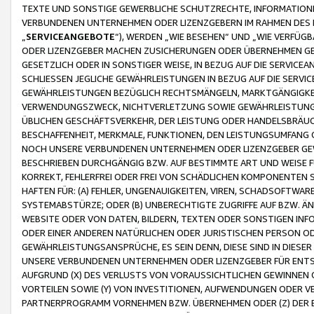
TEXTE UND SONSTIGE GEWERBLICHE SCHUTZRECHTE, INFORMATIONE
VERBUNDENEN UNTERNEHMEN ODER LIZENZGEBERN IM RAHMEN DES
„
SERVICEANGEBOTE
“), WERDEN „WIE BESEHEN“ UND „WIE VERFÜ
ODER LIZENZGEBER MACHEN ZUSICHERUNGEN ODER ÜBERNEHMEN GEW
GESETZLICH ODER IN SONSTIGER WEISE, IN BEZUG AUF DIE SERVI
SCHLIESSEN JEGLICHE GEWÄHRLEISTUNGEN IN BEZUG AUF DIE SERVI
GEWÄHRLEISTUNGEN BEZÜGLICH RECHTSMÄNGELN, MARKTGÄNGIGKEIT
VERWENDUNGSZWECK, NICHTVERLETZUNG SOWIE GEWÄHRLEISTUNGEN 
ÜBLICHEN GESCHÄFTSVERKEHR, DER LEISTUNG ODER HANDELSBRÄUCH
BESCHAFFENHEIT, MERKMALE, FUNKTIONEN, DEN LEISTUNGSUMFANG 
NOCH UNSERE VERBUNDENEN UNTERNEHMEN ODER LIZENZGEBER GEWÄ
BESCHRIEBEN DURCHGÄNGIG BZW. AUF BESTIMMTE ART UND WEISE
KORREKT, FEHLERFREI ODER FREI VON SCHÄDLICHEN KOMPONENTEN
HAFTEN FÜR: (A) FEHLER, UNGENAUIGKEITEN, VIREN, SCHADSOFTW
SYSTEMABSTÜRZE; ODER (B) UNBERECHTIGTE ZUGRIFFE AUF BZW. 
WEBSITE ODER VON DATEN, BILDERN, TEXTEN ODER SONSTIGEN INF
ODER EINER ANDEREN NATÜRLICHEN ODER JURISTISCHEN PERSON OD
GEWÄHRLEISTUNGSANSPRÜCHE, ES SEIN DENN, DIESE SIND IN DIES
UNSERE VERBUNDENEN UNTERNEHMEN ODER LIZENZGEBER FÜR EN
AUFGRUND (X) DES VERLUSTS VON VORAUSSICHTLICHEN GEWINNEN
VORTEILEN SOWIE (Y) VON INVESTITIONEN, AUFWENDUNGEN ODER VE
PARTNERPROGRAMM VORNEHMEN BZW. ÜBERNEHMEN ODER (Z) DER 