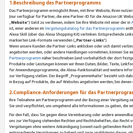
1.Beschreibung des Partnerprogramms
Das Partnerprogramm ermöglicht Ihnen, mit Ihrer Website, Ihren nutzer
(nur verfügbar für Partner, die eine Partner-ID für die Amazon UK We
„
Website
“) Geld zu verdienen, indem Sie Ihre Website mit einer der in
ist, einer anderen im
Vergütungskatalog für das Partnerprogramm
enth
Alexa Skill (über das Alexa Shopping Kit) verlinken. Entsprechende Lin
markierten Link-Formate verwenden („
Partner-Links
“).
Wenn unsere Kunden die Partner-Links anklicken oder sich damit verbi
angeboten werden, oder andere Handlungen vornehmen, können Sie eine
Partnerprogramm
näher beschrieben (und vorbehaltlich der dort festg
Produkte oder Leistungen können wir Ihnen Daten, Bilder, Texte, Linkfo
für Anwendungsprogramme, die Alexa-Funktionalität und weitere Inf
zur Verfügung stellen. Der Begriff „Programminhalte“ bezieht sich dabe
in Bezug auf Produkte, die auf Websites angeboten werden, bei denen 
2.Compliance-Anforderungen für das Partnerprog
Ihre Teilnahme am Partnerprogramm und der Bezug einer Vergütung setz
Sie sind verpflichtet, uns umgehend alle Informationen zu geben, die w
Für den Fall, dass Sie gegen diese Vereinbarung oder andere anwendba
uns zur Verfügung stehenden Rechten und Rechtsbehelfen, das Recht vo
Vergütungen ohne weitere Ankündigung (soweit nach geltendem Recht z
entsprechende Vergütungen zu haben) und zwar unabhängig davon, ob 