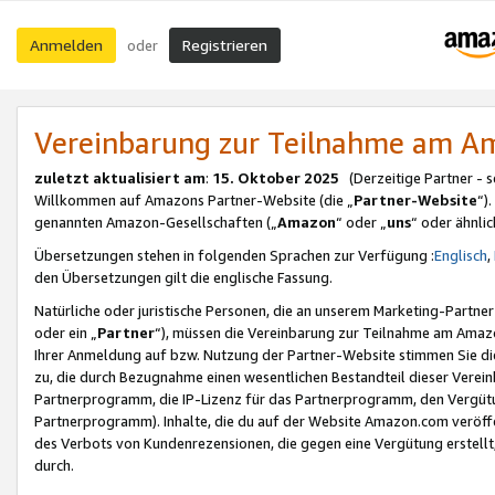
Anmelden
Registrieren
oder
Vereinbarung zur Teilnahme am 
zuletzt aktualisiert am
:
15. Oktober 2025
(Derzeitige Partner - 
Willkommen auf Amazons Partner-Website (die „
Partner-Website
“)
genannten Amazon-Gesellschaften („
Amazon
“ oder „
uns
“ oder ähnli
Übersetzungen stehen in folgenden Sprachen zur Verfügung :
Englisch
,
den Übersetzungen gilt die englische Fassung.
Natürliche oder juristische Personen, die an unserem Marketing-Partn
oder ein „
Partner
“), müssen die Vereinbarung zur Teilnahme am Ama
Ihrer Anmeldung auf bzw. Nutzung der Partner-Website stimmen Sie die
zu, die durch Bezugnahme einen wesentlichen Bestandteil dieser Verei
Partnerprogramm, die IP-Lizenz für das Partnerprogramm, den Vergütu
Partnerprogramm). Inhalte, die du auf der Website Amazon.com veröffe
des Verbots von Kundenrezensionen, die gegen eine Vergütung erstellt, 
durch.