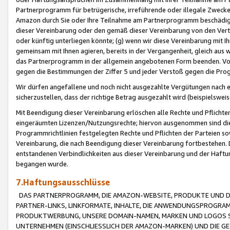
Partnerprogramm für betrügerische, irreführende oder illegale Zwecke
Amazon durch Sie oder Ihre Teilnahme am Partnerprogramm beschädig
dieser Vereinbarung oder den gemäß dieser Vereinbarung von den Vertr
oder künftig unterliegen könnte; (g) wenn wir diese Vereinbarung mit I
gemeinsam mit Ihnen agieren, bereits in der Vergangenheit, gleich aus
das Partnerprogramm in der allgemein angebotenen Form beenden. Vors
gegen die Bestimmungen der Ziffer 5 und jeder Verstoß gegen die Prog
Wir dürfen angefallene und noch nicht ausgezahlte Vergütungen nach 
sicherzustellen, dass der richtige Betrag ausgezahlt wird (beispielsw
Mit Beendigung dieser Vereinbarung erlöschen alle Rechte und Pflichte
eingeräumten Lizenzen/Nutzungsrechte; hiervon ausgenommen sind die in 
Programmrichtlinien festgelegten Rechte und Pflichten der Parteien sow
Vereinbarung, die nach Beendigung dieser Vereinbarung fortbestehen. D
entstandenen Verbindlichkeiten aus dieser Vereinbarung und der Haft
begangen wurde.
7.Haftungsausschlüsse
DAS PARTNERPROGRAMM, DIE AMAZON-WEBSITE, PRODUKTE UND DI
PARTNER-LINKS, LINKFORMATE, INHALTE, DIE ANWENDUNGSPROGR
PRODUKTWERBUNG, UNSERE DOMAIN-NAMEN, MARKEN UND LOGOS S
UNTERNEHMEN (EINSCHLIESSLICH DER AMAZON-MARKEN) UND DIE GE