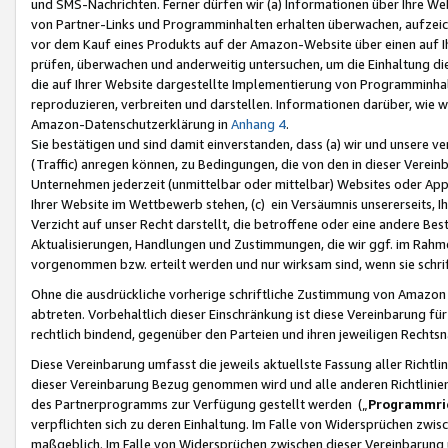
und SMS-Nachrichten. Ferner dürfen wir (a) Informationen über Ihre We
von Partner-Links und Programminhalten erhalten überwachen, aufzei
vor dem Kauf eines Produkts auf der Amazon-Website über einen auf Ih
prüfen, überwachen und anderweitig untersuchen, um die Einhaltung dies
die auf Ihrer Website dargestellte Implementierung von Programminhalt
reproduzieren, verbreiten und darstellen. Informationen darüber, wie w
Amazon-Datenschutzerklärung in
Anhang 4
.
Sie bestätigen und sind damit einverstanden, dass (a) wir und unsere 
(Traffic) anregen können, zu Bedingungen, die von den in dieser Vere
Unternehmen jederzeit (unmittelbar oder mittelbar) Websites oder Appl
Ihrer Website im Wettbewerb stehen, (c) ein Versäumnis unsererseits, I
Verzicht auf unser Recht darstellt, die betroffene oder eine andere B
Aktualisierungen, Handlungen und Zustimmungen, die wir ggf. im Rahme
vorgenommen bzw. erteilt werden und nur wirksam sind, wenn sie schri
Ohne die ausdrückliche vorherige schriftliche Zustimmung von Amazon
abtreten. Vorbehaltlich dieser Einschränkung ist diese Vereinbarung f
rechtlich bindend, gegenüber den Parteien und ihren jeweiligen Rech
Diese Vereinbarung umfasst die jeweils aktuellste Fassung aller Richtli
dieser Vereinbarung Bezug genommen wird und alle anderen Richtlinie
des Partnerprogramms zur Verfügung gestellt werden („
Programmric
verpflichten sich zu deren Einhaltung. Im Falle von Widersprüchen zwi
maßgeblich. Im Falle von Widersprüchen zwischen dieser Vereinbarun