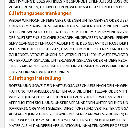
BESTIMMUNG DIESES ARTIKELS 7 BEGRÜNDET EINEN AUSSCHLUSS 
ZUSICHERUNGEN, DIE NACH DEN ANWENDBAREN GESETZLICHEN BE
8.Haftungsbeschränkungen
WEDER WIR NOCH UNSERE VERBUNDENEN UNTERNEHMEN ODER LIZEN
ODER EXEMPLARISCHE SCHÄDEN ODER SCHÄDEN AUFGRUND ENTGANG
NUTZUNGSAUSFALL ODER DATENVERLUST, DIE IM ZUSAMMENHANG MI
DES AUFTRETENS SOLCHER SCHÄDEN HINGEWIESEN WURDEN. FERN
SERVICEANGEBOTEN MAXIMAL DER HÖHE DES GESAMTBETRAGS DER 
ZEITPUNKT DES EREIGNISSES, DAS ZU DEM ZULETZT ENTSTANDENE
ZAHLENDEN VERGÜTUNGEN. SIE VERZICHTEN HIERMIT AUF ETWAIGE 
AUF ERFÜLLUNGSKLAGE, UNTERLASSUNGSKLAGE ODER ANDERE RECHT
DIESES ABSATZES BEGRÜNDET EINE EINSCHRÄNKUNG VON HAFTUNG
EINGESCHRÄNKT WERDEN KÖNNEN.
9.Haftungsfreistellung
SOFERN UND SOWEIT EIN HAFTUNGSAUSSCHLUSS NACH DEN ANWENDB
HAFTUNG FÜR ANGELEGENHEITEN AUS, DIE UNMITTELBAR ODER MITT
WEBSITE (EINSCHLIESSLICH IHRER NUTZUNG DER SERVICEANGEBOTE)
VERPFLICHTEN SICH, UNS, UNSERE VERBUNDENEN UNTERNEHMEN UN
(OFFICERS), ORGANMITGLIEDER (DIRECTORS) UND VERTRETER VON 
AUSLAGEN (EINSCHLIESSLICH ANGEMESSENER ANWALTSGEBÜHREN) FR
IHRER WEBSITE BZW. AUF IHRER WEBSITE ERSCHEINENDEM MATERIAL
MATERIALS MIT ANDEREN APPLIKATIONEN, INHALTEN ODER PROZESSE