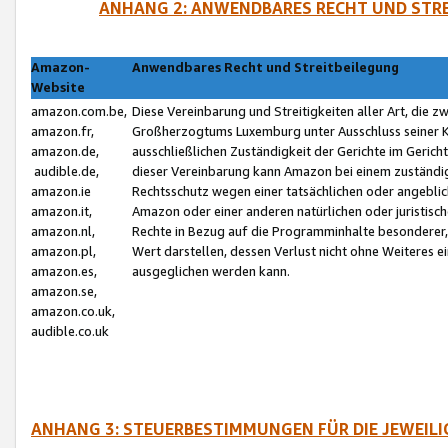
ANHANG 2: ANWENDBARES RECHT UND STRE
Amazon-
Anwendbares Recht und Streitbeilegung
Website
amazon.com.be,
Diese Vereinbarung und Streitigkeiten aller Art, die 
amazon.fr,
Großherzogtums Luxemburg unter Ausschluss seiner Kol
amazon.de,
ausschließlichen Zuständigkeit der Gerichte im Geri
audible.de,
dieser Vereinbarung kann Amazon bei einem zuständig
amazon.ie
Rechtsschutz wegen einer tatsächlichen oder angebli
amazon.it,
Amazon oder einer anderen natürlichen oder juristisc
amazon.nl,
Rechte in Bezug auf die Programminhalte besonderer,
amazon.pl,
Wert darstellen, dessen Verlust nicht ohne Weiteres e
amazon.es,
ausgeglichen werden kann.
amazon.se,
amazon.co.uk,
audible.co.uk
ANHANG 3: STEUERBESTIMMUNGEN FÜR DIE JEWEIL