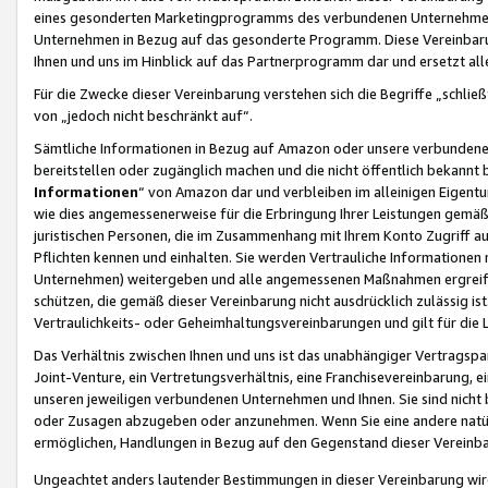
eines gesonderten Marketingprogramms des verbundenen Unternehmens
Unternehmen in Bezug auf das gesonderte Programm. Diese Vereinbarung
Ihnen und uns im Hinblick auf das Partnerprogramm dar und ersetzt al
Für die Zwecke dieser Vereinbarung verstehen sich die Begriffe „schließ
von „jedoch nicht beschränkt auf“.
Sämtliche Informationen in Bezug auf Amazon oder unsere verbunde
bereitstellen oder zugänglich machen und die nicht öffentlich bekannt bz
Informationen
“ von Amazon dar und verbleiben im alleinigen Eigent
wie dies angemessenerweise für die Erbringung Ihrer Leistungen gemäß d
juristischen Personen, die im Zusammenhang mit Ihrem Konto Zugriff au
Pflichten kennen und einhalten. Sie werden Vertrauliche Informationen 
Unternehmen) weitergeben und alle angemessenen Maßnahmen ergreifen
schützen, die gemäß dieser Vereinbarung nicht ausdrücklich zulässig is
Vertraulichkeits- oder Geheimhaltungsvereinbarungen und gilt für die
Das Verhältnis zwischen Ihnen und uns ist das unabhängiger Vertragspa
Joint-Venture, ein Vertretungsverhältnis, eine Franchisevereinbarung, 
unseren jeweiligen verbundenen Unternehmen und Ihnen. Sie sind ni
oder Zusagen abzugeben oder anzunehmen. Wenn Sie eine andere natürli
ermöglichen, Handlungen in Bezug auf den Gegenstand dieser Vereinbar
Ungeachtet anders lautender Bestimmungen in dieser Vereinbarung wird