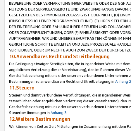
BEWERBUNG ODER VERMARKTUNG IHRER WEBSITE ODER DES GGF. AUF 
NUTZUNG DER SERVICEANGEBOTE UND ZWAR UNABHÄNGIG DAVON, O
GESETZLICHEN BESTIMMUNGEN ZULÄSSIG IST ODER NICHT, (D) EINE
(EINSCHLIESSLICH EINER PROGRAMMRICHTLINIE), (E) IHREN STEUER
DER EINTREIBUNG ODER ZAHLUNG IHRER STEUERN UND ZOLLABGAB
ODER ZOLLVERPFLICHTUNGEN, ODER (F) FAHRLÄSSIGKEIT ODER VORS
AUFTRAGNEHMER. WIR UND UNSERE BEAUFTRAGTEN KÖNNEN IM NAME
GERICHTLICHE SCHRITTE EINLEITEN UND JEDE PROZESSUALE HAND
VERTEIDIGEN, ODER UM RECHTE AUCH ZUM ZWECK DER DURCHSETZU
10.Anwendbares Recht und Streitbeilegung
Die Beilegung etwaiger Streitigkeiten, die in irgendeiner Weise mit de
angeblichen Verletzung dieser Vereinbarung), den im Rahmen dieser Ve
Geschäftsbeziehung mit uns oder unseren verbundenen Unternehmen zu
Bestimmungen zu anwendbarem Recht und Streitbeilegung in
Anhang 
11.Steuern
Steuern und damit verbundene Verpflichtungen, die in irgendeiner Wei
tatsächlichen oder angeblichen Verletzung dieser Vereinbarung), den 
Geschäftsbeziehung mit uns oder unseren verbundenen Unternehmen z
Steuerbestimmungen in
Anhang 3
.
12.Weitere Bestimmungen
Wir können von Zeit zu Zeit Mitteilungen im Zusammenhang mit dem Par