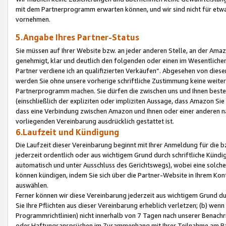
mit dem Partnerprogramm erwarten können, und wir sind nicht für etwa
vornehmen.
5.Angabe Ihres Partner-Status
Sie müssen auf Ihrer Website bzw. an jeder anderen Stelle, an der Am
genehmigt, klar und deutlich den folgenden oder einen im Wesentlichen
Partner verdiene ich an qualifizierten Verkäufen“. Abgesehen von die
werden Sie ohne unsere vorherige schriftliche Zustimmung keine weite
Partnerprogramm machen. Sie dürfen die zwischen uns und Ihnen best
(einschließlich der expliziten oder impliziten Aussage, dass Amazon Si
dass eine Verbindung zwischen Amazon und Ihnen oder einer anderen natü
vorliegenden Vereinbarung ausdrücklich gestattet ist.
6.Laufzeit und Kündigung
Die Laufzeit dieser Vereinbarung beginnt mit Ihrer Anmeldung für die 
jederzeit ordentlich oder aus wichtigem Grund durch schriftliche Kündi
automatisch und unter Ausschluss des Gerichtswegs), wobei eine solch
können kündigen, indem Sie sich über die Partner-Website in Ihrem Ko
auswählen.
Ferner können wir diese Vereinbarung jederzeit aus wichtigem Grund dur
Sie Ihre Pflichten aus dieser Vereinbarung erheblich verletzen; (b) wen
Programmrichtlinien) nicht innerhalb von 7 Tagen nach unserer Benachr
oder Haftungsansprüchen im Zusammenhang mit Ihrer Teilnahme am Pa