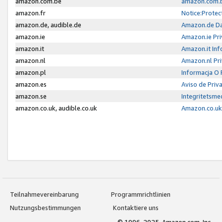
amazon.com.be
amazon.com.b
amazon.fr
Notice:Protec
amazon.de, audible.de
Amazon.de Da
amazon.ie
Amazon.ie Pri
amazon.it
Amazon.it Inf
amazon.nl
Amazon.nl Pri
amazon.pl
Informacja O
amazon.es
Aviso de Priv
amazon.se
Integritetsm
amazon.co.uk, audible.co.uk
Amazon.co.uk 
Teilnahmevereinbarung
Programmrichtlinien
Nutzungsbestimmungen
Kontaktiere uns