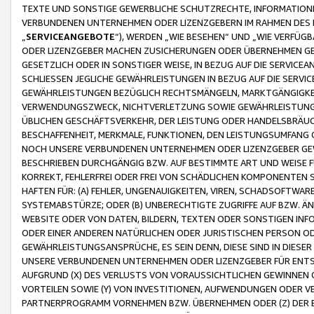
TEXTE UND SONSTIGE GEWERBLICHE SCHUTZRECHTE, INFORMATIONE
VERBUNDENEN UNTERNEHMEN ODER LIZENZGEBERN IM RAHMEN DES
„
SERVICEANGEBOTE
“), WERDEN „WIE BESEHEN“ UND „WIE VERFÜ
ODER LIZENZGEBER MACHEN ZUSICHERUNGEN ODER ÜBERNEHMEN GEW
GESETZLICH ODER IN SONSTIGER WEISE, IN BEZUG AUF DIE SERVI
SCHLIESSEN JEGLICHE GEWÄHRLEISTUNGEN IN BEZUG AUF DIE SERVI
GEWÄHRLEISTUNGEN BEZÜGLICH RECHTSMÄNGELN, MARKTGÄNGIGKEIT
VERWENDUNGSZWECK, NICHTVERLETZUNG SOWIE GEWÄHRLEISTUNGEN 
ÜBLICHEN GESCHÄFTSVERKEHR, DER LEISTUNG ODER HANDELSBRÄUCH
BESCHAFFENHEIT, MERKMALE, FUNKTIONEN, DEN LEISTUNGSUMFANG 
NOCH UNSERE VERBUNDENEN UNTERNEHMEN ODER LIZENZGEBER GEWÄ
BESCHRIEBEN DURCHGÄNGIG BZW. AUF BESTIMMTE ART UND WEISE
KORREKT, FEHLERFREI ODER FREI VON SCHÄDLICHEN KOMPONENTEN
HAFTEN FÜR: (A) FEHLER, UNGENAUIGKEITEN, VIREN, SCHADSOFTW
SYSTEMABSTÜRZE; ODER (B) UNBERECHTIGTE ZUGRIFFE AUF BZW. 
WEBSITE ODER VON DATEN, BILDERN, TEXTEN ODER SONSTIGEN INF
ODER EINER ANDEREN NATÜRLICHEN ODER JURISTISCHEN PERSON OD
GEWÄHRLEISTUNGSANSPRÜCHE, ES SEIN DENN, DIESE SIND IN DIES
UNSERE VERBUNDENEN UNTERNEHMEN ODER LIZENZGEBER FÜR EN
AUFGRUND (X) DES VERLUSTS VON VORAUSSICHTLICHEN GEWINNEN
VORTEILEN SOWIE (Y) VON INVESTITIONEN, AUFWENDUNGEN ODER VE
PARTNERPROGRAMM VORNEHMEN BZW. ÜBERNEHMEN ODER (Z) DER 