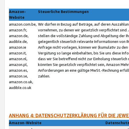
Amazon-
Steuerliche Bestimmungen
Website
amazon.com.be,
Wir dürfen in Bezug auf Beträge, auf deren Auszahlun
amazon.fr,
vornehmen, zu denen wir gesetzlich verpflichtet sind
amazon.de,
stellen die vollständige Zahlung und Abgeltung der 
audible.de,
gelegentlich steuerlich relevante Informationen von I
amazon.ie
Anfrage nicht vorlegen, können wir (kumulativ zu de
amazon.it,
Vergütung so lange einbehalten, bis Sie uns diese Inf
amazon.nl,
dass wir Sie betreffend nicht zur Einholung steuerlich 
amazon.pl,
könnten Sie gesetzlich verpflichtet sein, Amazon Meh
amazon.es,
Anforderungen an eine gültige MwSt.-Rechnung erfüllt
amazon.se,
zahlen.
amazon.co.uk,
audible.co.uk
ANHANG 4: DATENSCHUTZERKLÄRUNG FÜR DIE JEWE
Amazon-Website
Datenschutz