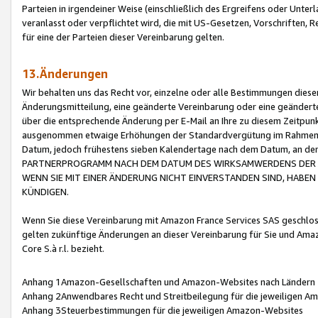
Parteien in irgendeiner Weise (einschließlich des Ergreifens oder Unt
veranlasst oder verpflichtet wird, die mit US-Gesetzen, Vorschriften,
für eine der Parteien dieser Vereinbarung gelten.
13.Änderungen
Wir behalten uns das Recht vor, einzelne oder alle Bestimmungen diese
Änderungsmitteilung, eine geänderte Vereinbarung oder eine geänderte 
über die entsprechende Änderung per E-Mail an Ihre zu diesem Zeitpun
ausgenommen etwaige Erhöhungen der Standardvergütung im Rahmen
Datum, jedoch frühestens sieben Kalendertage nach dem Datum, an de
PARTNERPROGRAMM NACH DEM DATUM DES WIRKSAMWERDENS DER Ä
WENN SIE MIT EINER ÄNDERUNG NICHT EINVERSTANDEN SIND, HABEN S
KÜNDIGEN.
Wenn Sie diese Vereinbarung mit Amazon France Services SAS geschlo
gelten zukünftige Änderungen an dieser Vereinbarung für Sie und Ama
Core S.à r.l. bezieht.
Anhang 1Amazon-Gesellschaften und Amazon-Websites nach Ländern
Anhang 2Anwendbares Recht und Streitbeilegung für die jeweiligen 
Anhang 3Steuerbestimmungen für die jeweiligen Amazon-Websites