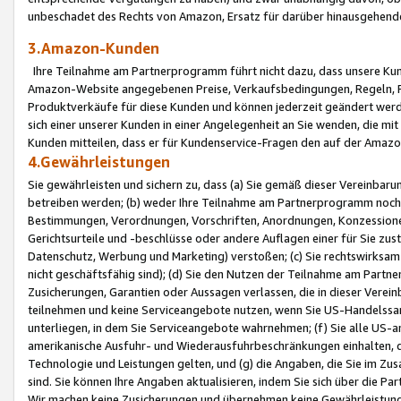
unbeschadet des Rechts von Amazon, Ersatz für darüber hinausgehen
3.Amazon-Kunden
Ihre Teilnahme am Partnerprogramm führt nicht dazu, dass unsere Kun
Amazon-Website angegebenen Preise, Verkaufsbedingungen, Regeln, Ri
Produktverkäufe für diese Kunden und können jederzeit geändert werde
sich einer unserer Kunden in einer Angelegenheit an Sie wenden, die 
Kunden mitteilen, dass er für Kundenservice-Fragen den auf der Ama
4.Gewährleistungen
Sie gewährleisten und sichern zu, dass (a) Sie gemäß dieser Vereinba
betreiben werden; (b) weder Ihre Teilnahme am Partnerprogramm noch d
Bestimmungen, Verordnungen, Vorschriften, Anordnungen, Konzessionen,
Gerichtsurteile und -beschlüsse oder andere Auflagen einer für Sie zu
Datenschutz, Werbung und Marketing) verstoßen; (c) Sie rechtswirksam 
nicht geschäftsfähig sind); (d) Sie den Nutzen der Teilnahme am Partne
Zusicherungen, Garantien oder Aussagen verlassen, die in dieser Verein
teilnehmen und keine Serviceangebote nutzen, wenn Sie US-Handelssa
unterliegen, in dem Sie Serviceangebote wahrnehmen; (f) Sie alle US
amerikanische Ausfuhr- und Wiederausfuhrbeschränkungen einhalten, 
Technologie und Leistungen gelten, und (g) die Angaben, die Sie im 
sind. Sie können Ihre Angaben aktualisieren, indem Sie sich über die 
Wir machen keine Zusicherungen und übernehmen keine Gewährleistun