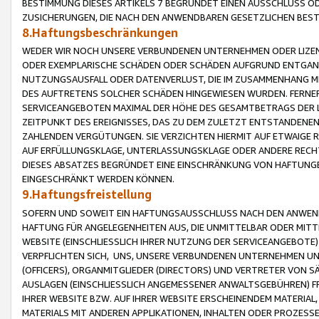
BESTIMMUNG DIESES ARTIKELS 7 BEGRÜNDET EINEN AUSSCHLUSS 
ZUSICHERUNGEN, DIE NACH DEN ANWENDBAREN GESETZLICHEN BE
8.Haftungsbeschränkungen
WEDER WIR NOCH UNSERE VERBUNDENEN UNTERNEHMEN ODER LIZEN
ODER EXEMPLARISCHE SCHÄDEN ODER SCHÄDEN AUFGRUND ENTGANG
NUTZUNGSAUSFALL ODER DATENVERLUST, DIE IM ZUSAMMENHANG MI
DES AUFTRETENS SOLCHER SCHÄDEN HINGEWIESEN WURDEN. FERN
SERVICEANGEBOTEN MAXIMAL DER HÖHE DES GESAMTBETRAGS DER 
ZEITPUNKT DES EREIGNISSES, DAS ZU DEM ZULETZT ENTSTANDENE
ZAHLENDEN VERGÜTUNGEN. SIE VERZICHTEN HIERMIT AUF ETWAIGE 
AUF ERFÜLLUNGSKLAGE, UNTERLASSUNGSKLAGE ODER ANDERE RECHT
DIESES ABSATZES BEGRÜNDET EINE EINSCHRÄNKUNG VON HAFTUNG
EINGESCHRÄNKT WERDEN KÖNNEN.
9.Haftungsfreistellung
SOFERN UND SOWEIT EIN HAFTUNGSAUSSCHLUSS NACH DEN ANWENDB
HAFTUNG FÜR ANGELEGENHEITEN AUS, DIE UNMITTELBAR ODER MITT
WEBSITE (EINSCHLIESSLICH IHRER NUTZUNG DER SERVICEANGEBOTE)
VERPFLICHTEN SICH, UNS, UNSERE VERBUNDENEN UNTERNEHMEN UN
(OFFICERS), ORGANMITGLIEDER (DIRECTORS) UND VERTRETER VON 
AUSLAGEN (EINSCHLIESSLICH ANGEMESSENER ANWALTSGEBÜHREN) FR
IHRER WEBSITE BZW. AUF IHRER WEBSITE ERSCHEINENDEM MATERIAL
MATERIALS MIT ANDEREN APPLIKATIONEN, INHALTEN ODER PROZESSE