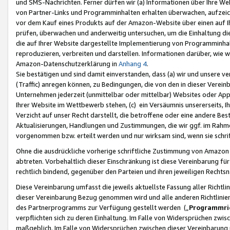
und SMS-Nachrichten. Ferner dürfen wir (a) Informationen über Ihre We
von Partner-Links und Programminhalten erhalten überwachen, aufzei
vor dem Kauf eines Produkts auf der Amazon-Website über einen auf Ih
prüfen, überwachen und anderweitig untersuchen, um die Einhaltung dies
die auf Ihrer Website dargestellte Implementierung von Programminhalt
reproduzieren, verbreiten und darstellen. Informationen darüber, wie w
Amazon-Datenschutzerklärung in
Anhang 4
.
Sie bestätigen und sind damit einverstanden, dass (a) wir und unsere 
(Traffic) anregen können, zu Bedingungen, die von den in dieser Vere
Unternehmen jederzeit (unmittelbar oder mittelbar) Websites oder Appl
Ihrer Website im Wettbewerb stehen, (c) ein Versäumnis unsererseits, I
Verzicht auf unser Recht darstellt, die betroffene oder eine andere B
Aktualisierungen, Handlungen und Zustimmungen, die wir ggf. im Rahme
vorgenommen bzw. erteilt werden und nur wirksam sind, wenn sie schri
Ohne die ausdrückliche vorherige schriftliche Zustimmung von Amazon
abtreten. Vorbehaltlich dieser Einschränkung ist diese Vereinbarung f
rechtlich bindend, gegenüber den Parteien und ihren jeweiligen Rech
Diese Vereinbarung umfasst die jeweils aktuellste Fassung aller Richtli
dieser Vereinbarung Bezug genommen wird und alle anderen Richtlinie
des Partnerprogramms zur Verfügung gestellt werden („
Programmric
verpflichten sich zu deren Einhaltung. Im Falle von Widersprüchen zwi
maßgeblich. Im Falle von Widersprüchen zwischen dieser Vereinbarun