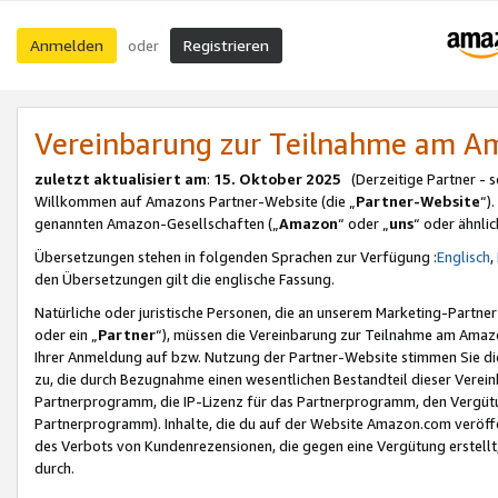
Anmelden
Registrieren
oder
Vereinbarung zur Teilnahme am 
zuletzt aktualisiert am
:
15. Oktober 2025
(Derzeitige Partner - 
Willkommen auf Amazons Partner-Website (die „
Partner-Website
“)
genannten Amazon-Gesellschaften („
Amazon
“ oder „
uns
“ oder ähnli
Übersetzungen stehen in folgenden Sprachen zur Verfügung :
Englisch
,
den Übersetzungen gilt die englische Fassung.
Natürliche oder juristische Personen, die an unserem Marketing-Partn
oder ein „
Partner
“), müssen die Vereinbarung zur Teilnahme am Ama
Ihrer Anmeldung auf bzw. Nutzung der Partner-Website stimmen Sie die
zu, die durch Bezugnahme einen wesentlichen Bestandteil dieser Verei
Partnerprogramm, die IP-Lizenz für das Partnerprogramm, den Vergütu
Partnerprogramm). Inhalte, die du auf der Website Amazon.com veröffe
des Verbots von Kundenrezensionen, die gegen eine Vergütung erstellt, 
durch.