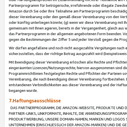
Partnerprogramm für betrügerische, irreführende oder illegale Zwecke
Amazon durch Sie oder Ihre Teilnahme am Partnerprogramm beschädig
dieser Vereinbarung oder den gemäß dieser Vereinbarung von den Vertr
oder künftig unterliegen könnte; (g) wenn wir diese Vereinbarung mit I
gemeinsam mit Ihnen agieren, bereits in der Vergangenheit, gleich aus
das Partnerprogramm in der allgemein angebotenen Form beenden. Vors
gegen die Bestimmungen der Ziffer 5 und jeder Verstoß gegen die Prog
Wir dürfen angefallene und noch nicht ausgezahlte Vergütungen nach 
sicherzustellen, dass der richtige Betrag ausgezahlt wird (beispielsw
Mit Beendigung dieser Vereinbarung erlöschen alle Rechte und Pflichte
eingeräumten Lizenzen/Nutzungsrechte; hiervon ausgenommen sind die in 
Programmrichtlinien festgelegten Rechte und Pflichten der Parteien sow
Vereinbarung, die nach Beendigung dieser Vereinbarung fortbestehen. D
entstandenen Verbindlichkeiten aus dieser Vereinbarung und der Haft
begangen wurde.
7.Haftungsausschlüsse
DAS PARTNERPROGRAMM, DIE AMAZON-WEBSITE, PRODUKTE UND DI
PARTNER-LINKS, LINKFORMATE, INHALTE, DIE ANWENDUNGSPROGR
PRODUKTWERBUNG, UNSERE DOMAIN-NAMEN, MARKEN UND LOGOS S
UNTERNEHMEN (EINSCHLIESSLICH DER AMAZON-MARKEN) UND DIE GE