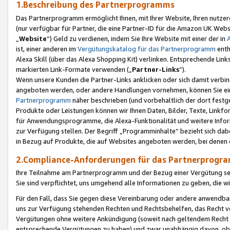
1.Beschreibung des Partnerprogramms
Das Partnerprogramm ermöglicht Ihnen, mit Ihrer Website, Ihren nutzer
(nur verfügbar für Partner, die eine Partner-ID für die Amazon UK We
„
Website
“) Geld zu verdienen, indem Sie Ihre Website mit einer der in
ist, einer anderen im
Vergütungskatalog für das Partnerprogramm
enth
Alexa Skill (über das Alexa Shopping Kit) verlinken. Entsprechende Lin
markierten Link-Formate verwenden („
Partner-Links
“).
Wenn unsere Kunden die Partner-Links anklicken oder sich damit verbi
angeboten werden, oder andere Handlungen vornehmen, können Sie eine
Partnerprogramm
näher beschrieben (und vorbehaltlich der dort festg
Produkte oder Leistungen können wir Ihnen Daten, Bilder, Texte, Linkfo
für Anwendungsprogramme, die Alexa-Funktionalität und weitere Inf
zur Verfügung stellen. Der Begriff „Programminhalte“ bezieht sich dabe
in Bezug auf Produkte, die auf Websites angeboten werden, bei denen 
2.Compliance-Anforderungen für das Partnerprog
Ihre Teilnahme am Partnerprogramm und der Bezug einer Vergütung setz
Sie sind verpflichtet, uns umgehend alle Informationen zu geben, die w
Für den Fall, dass Sie gegen diese Vereinbarung oder andere anwendba
uns zur Verfügung stehenden Rechten und Rechtsbehelfen, das Recht vo
Vergütungen ohne weitere Ankündigung (soweit nach geltendem Recht z
entsprechende Vergütungen zu haben) und zwar unabhängig davon, ob 