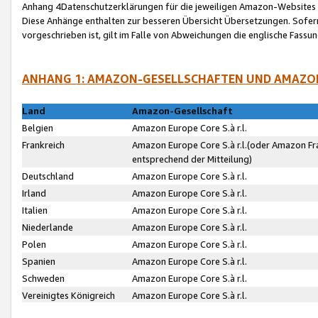
Anhang 4Datenschutzerklärungen für die jeweiligen Amazon-Websites
Diese Anhänge enthalten zur besseren Übersicht Übersetzungen. Sofe
vorgeschrieben ist, gilt im Falle von Abweichungen die englische Fass
ANHANG 1: AMAZON-GESELLSCHAFTEN UND AMAZO
Land
Amazon-Gesellschaft
Belgien
Amazon Europe Core S.à r.l.
Frankreich
Amazon Europe Core S.à r.l.(oder Amazon Fr
entsprechend der Mitteilung)
Deutschland
Amazon Europe Core S.à r.l.
Irland
Amazon Europe Core S.à r.l.
Italien
Amazon Europe Core S.à r.l.
Niederlande
Amazon Europe Core S.à r.l.
Polen
Amazon Europe Core S.à r.l.
Spanien
Amazon Europe Core S.à r.l.
Schweden
Amazon Europe Core S.à r.l.
Vereinigtes Königreich
Amazon Europe Core S.à r.l.