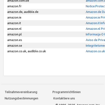
amazon.com.be
amazon.com.b
amazon.fr
Notice:Protec
amazon.de, audible.de
Amazon.de Da
amazon.ie
Amazon.ie Pri
amazon.it
Amazon.it Inf
amazon.nl
Amazon.nl Pri
amazon.pl
Informacja O
amazon.es
Aviso de Priv
amazon.se
Integritetsm
amazon.co.uk, audible.co.uk
Amazon.co.uk 
Teilnahmevereinbarung
Programmrichtlinien
Nutzungsbestimmungen
Kontaktiere uns