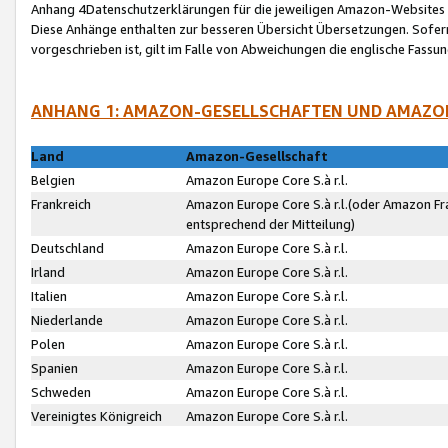
Anhang 4Datenschutzerklärungen für die jeweiligen Amazon-Websites
Diese Anhänge enthalten zur besseren Übersicht Übersetzungen. Sofe
vorgeschrieben ist, gilt im Falle von Abweichungen die englische Fass
ANHANG 1: AMAZON-GESELLSCHAFTEN UND AMAZO
Land
Amazon-Gesellschaft
Belgien
Amazon Europe Core S.à r.l.
Frankreich
Amazon Europe Core S.à r.l.(oder Amazon Fr
entsprechend der Mitteilung)
Deutschland
Amazon Europe Core S.à r.l.
Irland
Amazon Europe Core S.à r.l.
Italien
Amazon Europe Core S.à r.l.
Niederlande
Amazon Europe Core S.à r.l.
Polen
Amazon Europe Core S.à r.l.
Spanien
Amazon Europe Core S.à r.l.
Schweden
Amazon Europe Core S.à r.l.
Vereinigtes Königreich
Amazon Europe Core S.à r.l.