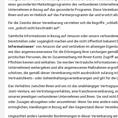
eines gesonderten Marketingprogramms des verbundenen Unternehmens
Unternehmen in Bezug auf das gesonderte Programm. Diese Vereinbarung
Ihnen und uns im Hinblick auf das Partnerprogramm dar und ersetzt al
Für die Zwecke dieser Vereinbarung verstehen sich die Begriffe „schließ
von „jedoch nicht beschränkt auf“.
Sämtliche Informationen in Bezug auf Amazon oder unsere verbunde
bereitstellen oder zugänglich machen und die nicht öffentlich bekannt bz
Informationen
“ von Amazon dar und verbleiben im alleinigen Eigent
wie dies angemessenerweise für die Erbringung Ihrer Leistungen gemäß d
juristischen Personen, die im Zusammenhang mit Ihrem Konto Zugriff au
Pflichten kennen und einhalten. Sie werden Vertrauliche Informationen 
Unternehmen) weitergeben und alle angemessenen Maßnahmen ergreifen
schützen, die gemäß dieser Vereinbarung nicht ausdrücklich zulässig is
Vertraulichkeits- oder Geheimhaltungsvereinbarungen und gilt für die
Das Verhältnis zwischen Ihnen und uns ist das unabhängiger Vertragspa
Joint-Venture, ein Vertretungsverhältnis, eine Franchisevereinbarung, 
unseren jeweiligen verbundenen Unternehmen und Ihnen. Sie sind ni
oder Zusagen abzugeben oder anzunehmen. Wenn Sie eine andere natürli
ermöglichen, Handlungen in Bezug auf den Gegenstand dieser Vereinbar
Ungeachtet anders lautender Bestimmungen in dieser Vereinbarung wird