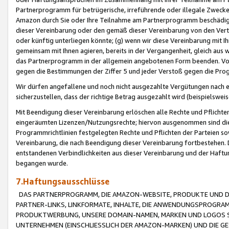
Partnerprogramm für betrügerische, irreführende oder illegale Zwecke
Amazon durch Sie oder Ihre Teilnahme am Partnerprogramm beschädig
dieser Vereinbarung oder den gemäß dieser Vereinbarung von den Vertr
oder künftig unterliegen könnte; (g) wenn wir diese Vereinbarung mit I
gemeinsam mit Ihnen agieren, bereits in der Vergangenheit, gleich aus
das Partnerprogramm in der allgemein angebotenen Form beenden. Vors
gegen die Bestimmungen der Ziffer 5 und jeder Verstoß gegen die Prog
Wir dürfen angefallene und noch nicht ausgezahlte Vergütungen nach 
sicherzustellen, dass der richtige Betrag ausgezahlt wird (beispielsw
Mit Beendigung dieser Vereinbarung erlöschen alle Rechte und Pflichte
eingeräumten Lizenzen/Nutzungsrechte; hiervon ausgenommen sind die in 
Programmrichtlinien festgelegten Rechte und Pflichten der Parteien sow
Vereinbarung, die nach Beendigung dieser Vereinbarung fortbestehen. D
entstandenen Verbindlichkeiten aus dieser Vereinbarung und der Haft
begangen wurde.
7.Haftungsausschlüsse
DAS PARTNERPROGRAMM, DIE AMAZON-WEBSITE, PRODUKTE UND DI
PARTNER-LINKS, LINKFORMATE, INHALTE, DIE ANWENDUNGSPROGR
PRODUKTWERBUNG, UNSERE DOMAIN-NAMEN, MARKEN UND LOGOS S
UNTERNEHMEN (EINSCHLIESSLICH DER AMAZON-MARKEN) UND DIE GE