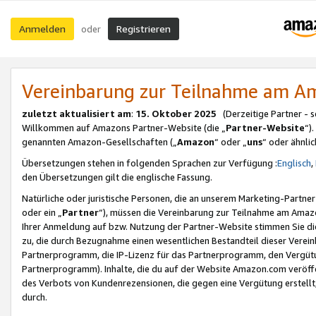
Anmelden
Registrieren
oder
Vereinbarung zur Teilnahme am 
zuletzt aktualisiert am
:
15. Oktober 2025
(Derzeitige Partner - 
Willkommen auf Amazons Partner-Website (die „
Partner-Website
“)
genannten Amazon-Gesellschaften („
Amazon
“ oder „
uns
“ oder ähnli
Übersetzungen stehen in folgenden Sprachen zur Verfügung :
Englisch
,
den Übersetzungen gilt die englische Fassung.
Natürliche oder juristische Personen, die an unserem Marketing-Partn
oder ein „
Partner
“), müssen die Vereinbarung zur Teilnahme am Ama
Ihrer Anmeldung auf bzw. Nutzung der Partner-Website stimmen Sie die
zu, die durch Bezugnahme einen wesentlichen Bestandteil dieser Verei
Partnerprogramm, die IP-Lizenz für das Partnerprogramm, den Vergütu
Partnerprogramm). Inhalte, die du auf der Website Amazon.com veröffe
des Verbots von Kundenrezensionen, die gegen eine Vergütung erstellt, 
durch.