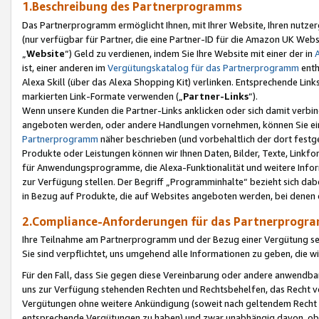
1.Beschreibung des Partnerprogramms
Das Partnerprogramm ermöglicht Ihnen, mit Ihrer Website, Ihren nutzer
(nur verfügbar für Partner, die eine Partner-ID für die Amazon UK We
„
Website
“) Geld zu verdienen, indem Sie Ihre Website mit einer der in
ist, einer anderen im
Vergütungskatalog für das Partnerprogramm
enth
Alexa Skill (über das Alexa Shopping Kit) verlinken. Entsprechende Lin
markierten Link-Formate verwenden („
Partner-Links
“).
Wenn unsere Kunden die Partner-Links anklicken oder sich damit verbi
angeboten werden, oder andere Handlungen vornehmen, können Sie eine
Partnerprogramm
näher beschrieben (und vorbehaltlich der dort festg
Produkte oder Leistungen können wir Ihnen Daten, Bilder, Texte, Linkfo
für Anwendungsprogramme, die Alexa-Funktionalität und weitere Inf
zur Verfügung stellen. Der Begriff „Programminhalte“ bezieht sich dabe
in Bezug auf Produkte, die auf Websites angeboten werden, bei denen 
2.Compliance-Anforderungen für das Partnerprog
Ihre Teilnahme am Partnerprogramm und der Bezug einer Vergütung setz
Sie sind verpflichtet, uns umgehend alle Informationen zu geben, die w
Für den Fall, dass Sie gegen diese Vereinbarung oder andere anwendba
uns zur Verfügung stehenden Rechten und Rechtsbehelfen, das Recht vo
Vergütungen ohne weitere Ankündigung (soweit nach geltendem Recht z
entsprechende Vergütungen zu haben) und zwar unabhängig davon, ob 