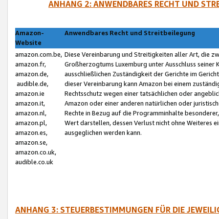
ANHANG 2: ANWENDBARES RECHT UND STRE
Amazon-
Anwendbares Recht und Streitbeilegung
Website
amazon.com.be,
Diese Vereinbarung und Streitigkeiten aller Art, die 
amazon.fr,
Großherzogtums Luxemburg unter Ausschluss seiner Kol
amazon.de,
ausschließlichen Zuständigkeit der Gerichte im Geri
audible.de,
dieser Vereinbarung kann Amazon bei einem zuständig
amazon.ie
Rechtsschutz wegen einer tatsächlichen oder angebli
amazon.it,
Amazon oder einer anderen natürlichen oder juristisc
amazon.nl,
Rechte in Bezug auf die Programminhalte besonderer,
amazon.pl,
Wert darstellen, dessen Verlust nicht ohne Weiteres e
amazon.es,
ausgeglichen werden kann.
amazon.se,
amazon.co.uk,
audible.co.uk
ANHANG 3: STEUERBESTIMMUNGEN FÜR DIE JEWEIL