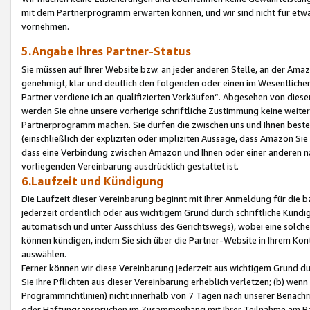
mit dem Partnerprogramm erwarten können, und wir sind nicht für etwa
vornehmen.
5.Angabe Ihres Partner-Status
Sie müssen auf Ihrer Website bzw. an jeder anderen Stelle, an der Am
genehmigt, klar und deutlich den folgenden oder einen im Wesentlichen
Partner verdiene ich an qualifizierten Verkäufen“. Abgesehen von die
werden Sie ohne unsere vorherige schriftliche Zustimmung keine weite
Partnerprogramm machen. Sie dürfen die zwischen uns und Ihnen best
(einschließlich der expliziten oder impliziten Aussage, dass Amazon Si
dass eine Verbindung zwischen Amazon und Ihnen oder einer anderen natü
vorliegenden Vereinbarung ausdrücklich gestattet ist.
6.Laufzeit und Kündigung
Die Laufzeit dieser Vereinbarung beginnt mit Ihrer Anmeldung für die 
jederzeit ordentlich oder aus wichtigem Grund durch schriftliche Kündi
automatisch und unter Ausschluss des Gerichtswegs), wobei eine solch
können kündigen, indem Sie sich über die Partner-Website in Ihrem Ko
auswählen.
Ferner können wir diese Vereinbarung jederzeit aus wichtigem Grund dur
Sie Ihre Pflichten aus dieser Vereinbarung erheblich verletzen; (b) wen
Programmrichtlinien) nicht innerhalb von 7 Tagen nach unserer Benachr
oder Haftungsansprüchen im Zusammenhang mit Ihrer Teilnahme am Pa