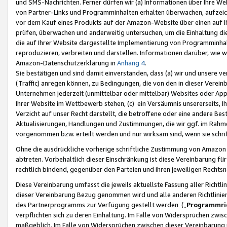
und SMS-Nachrichten. Ferner dürfen wir (a) Informationen über Ihre We
von Partner-Links und Programminhalten erhalten überwachen, aufzei
vor dem Kauf eines Produkts auf der Amazon-Website über einen auf Ih
prüfen, überwachen und anderweitig untersuchen, um die Einhaltung dies
die auf Ihrer Website dargestellte Implementierung von Programminhalt
reproduzieren, verbreiten und darstellen. Informationen darüber, wie w
Amazon-Datenschutzerklärung in
Anhang 4
.
Sie bestätigen und sind damit einverstanden, dass (a) wir und unsere 
(Traffic) anregen können, zu Bedingungen, die von den in dieser Vere
Unternehmen jederzeit (unmittelbar oder mittelbar) Websites oder Appl
Ihrer Website im Wettbewerb stehen, (c) ein Versäumnis unsererseits, I
Verzicht auf unser Recht darstellt, die betroffene oder eine andere B
Aktualisierungen, Handlungen und Zustimmungen, die wir ggf. im Rahme
vorgenommen bzw. erteilt werden und nur wirksam sind, wenn sie schri
Ohne die ausdrückliche vorherige schriftliche Zustimmung von Amazon
abtreten. Vorbehaltlich dieser Einschränkung ist diese Vereinbarung f
rechtlich bindend, gegenüber den Parteien und ihren jeweiligen Rech
Diese Vereinbarung umfasst die jeweils aktuellste Fassung aller Richtli
dieser Vereinbarung Bezug genommen wird und alle anderen Richtlinie
des Partnerprogramms zur Verfügung gestellt werden („
Programmric
verpflichten sich zu deren Einhaltung. Im Falle von Widersprüchen zwi
maßgeblich. Im Falle von Widersprüchen zwischen dieser Vereinbarun