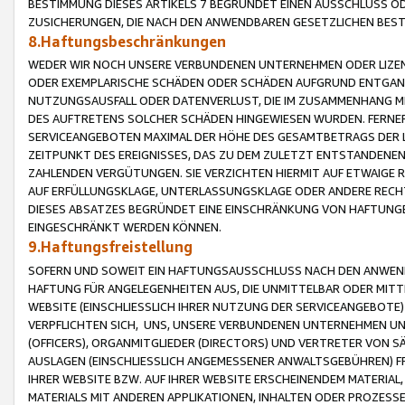
BESTIMMUNG DIESES ARTIKELS 7 BEGRÜNDET EINEN AUSSCHLUSS 
ZUSICHERUNGEN, DIE NACH DEN ANWENDBAREN GESETZLICHEN BE
8.Haftungsbeschränkungen
WEDER WIR NOCH UNSERE VERBUNDENEN UNTERNEHMEN ODER LIZEN
ODER EXEMPLARISCHE SCHÄDEN ODER SCHÄDEN AUFGRUND ENTGANG
NUTZUNGSAUSFALL ODER DATENVERLUST, DIE IM ZUSAMMENHANG MI
DES AUFTRETENS SOLCHER SCHÄDEN HINGEWIESEN WURDEN. FERN
SERVICEANGEBOTEN MAXIMAL DER HÖHE DES GESAMTBETRAGS DER 
ZEITPUNKT DES EREIGNISSES, DAS ZU DEM ZULETZT ENTSTANDENE
ZAHLENDEN VERGÜTUNGEN. SIE VERZICHTEN HIERMIT AUF ETWAIGE 
AUF ERFÜLLUNGSKLAGE, UNTERLASSUNGSKLAGE ODER ANDERE RECHT
DIESES ABSATZES BEGRÜNDET EINE EINSCHRÄNKUNG VON HAFTUNG
EINGESCHRÄNKT WERDEN KÖNNEN.
9.Haftungsfreistellung
SOFERN UND SOWEIT EIN HAFTUNGSAUSSCHLUSS NACH DEN ANWENDB
HAFTUNG FÜR ANGELEGENHEITEN AUS, DIE UNMITTELBAR ODER MITT
WEBSITE (EINSCHLIESSLICH IHRER NUTZUNG DER SERVICEANGEBOTE)
VERPFLICHTEN SICH, UNS, UNSERE VERBUNDENEN UNTERNEHMEN UN
(OFFICERS), ORGANMITGLIEDER (DIRECTORS) UND VERTRETER VON 
AUSLAGEN (EINSCHLIESSLICH ANGEMESSENER ANWALTSGEBÜHREN) FR
IHRER WEBSITE BZW. AUF IHRER WEBSITE ERSCHEINENDEM MATERIAL
MATERIALS MIT ANDEREN APPLIKATIONEN, INHALTEN ODER PROZESSE