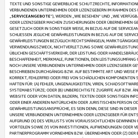
TEXTE UND SONSTIGE GEWERBLICHE SCHUTZRECHTE, INFORMATIONE
VERBUNDENEN UNTERNEHMEN ODER LIZENZGEBERN IM RAHMEN DES
„
SERVICEANGEBOTE
“), WERDEN „WIE BESEHEN“ UND „WIE VERFÜ
ODER LIZENZGEBER MACHEN ZUSICHERUNGEN ODER ÜBERNEHMEN GEW
GESETZLICH ODER IN SONSTIGER WEISE, IN BEZUG AUF DIE SERVI
SCHLIESSEN JEGLICHE GEWÄHRLEISTUNGEN IN BEZUG AUF DIE SERVI
GEWÄHRLEISTUNGEN BEZÜGLICH RECHTSMÄNGELN, MARKTGÄNGIGKEIT
VERWENDUNGSZWECK, NICHTVERLETZUNG SOWIE GEWÄHRLEISTUNGEN 
ÜBLICHEN GESCHÄFTSVERKEHR, DER LEISTUNG ODER HANDELSBRÄUCH
BESCHAFFENHEIT, MERKMALE, FUNKTIONEN, DEN LEISTUNGSUMFANG 
NOCH UNSERE VERBUNDENEN UNTERNEHMEN ODER LIZENZGEBER GEWÄ
BESCHRIEBEN DURCHGÄNGIG BZW. AUF BESTIMMTE ART UND WEISE
KORREKT, FEHLERFREI ODER FREI VON SCHÄDLICHEN KOMPONENTEN
HAFTEN FÜR: (A) FEHLER, UNGENAUIGKEITEN, VIREN, SCHADSOFTW
SYSTEMABSTÜRZE; ODER (B) UNBERECHTIGTE ZUGRIFFE AUF BZW. 
WEBSITE ODER VON DATEN, BILDERN, TEXTEN ODER SONSTIGEN INF
ODER EINER ANDEREN NATÜRLICHEN ODER JURISTISCHEN PERSON OD
GEWÄHRLEISTUNGSANSPRÜCHE, ES SEIN DENN, DIESE SIND IN DIES
UNSERE VERBUNDENEN UNTERNEHMEN ODER LIZENZGEBER FÜR EN
AUFGRUND (X) DES VERLUSTS VON VORAUSSICHTLICHEN GEWINNEN
VORTEILEN SOWIE (Y) VON INVESTITIONEN, AUFWENDUNGEN ODER VE
PARTNERPROGRAMM VORNEHMEN BZW. ÜBERNEHMEN ODER (Z) DER 