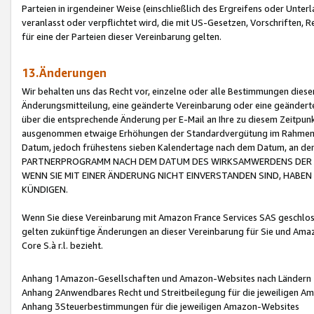
Parteien in irgendeiner Weise (einschließlich des Ergreifens oder Unt
veranlasst oder verpflichtet wird, die mit US-Gesetzen, Vorschriften,
für eine der Parteien dieser Vereinbarung gelten.
13.Änderungen
Wir behalten uns das Recht vor, einzelne oder alle Bestimmungen diese
Änderungsmitteilung, eine geänderte Vereinbarung oder eine geänderte 
über die entsprechende Änderung per E-Mail an Ihre zu diesem Zeitpun
ausgenommen etwaige Erhöhungen der Standardvergütung im Rahmen
Datum, jedoch frühestens sieben Kalendertage nach dem Datum, an de
PARTNERPROGRAMM NACH DEM DATUM DES WIRKSAMWERDENS DER Ä
WENN SIE MIT EINER ÄNDERUNG NICHT EINVERSTANDEN SIND, HABEN S
KÜNDIGEN.
Wenn Sie diese Vereinbarung mit Amazon France Services SAS geschlo
gelten zukünftige Änderungen an dieser Vereinbarung für Sie und Ama
Core S.à r.l. bezieht.
Anhang 1Amazon-Gesellschaften und Amazon-Websites nach Ländern
Anhang 2Anwendbares Recht und Streitbeilegung für die jeweiligen 
Anhang 3Steuerbestimmungen für die jeweiligen Amazon-Websites