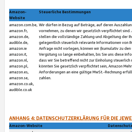
Amazon-
Steuerliche Bestimmungen
Website
amazon.com.be,
Wir dürfen in Bezug auf Beträge, auf deren Auszahlun
amazon.fr,
vornehmen, zu denen wir gesetzlich verpflichtet sind
amazon.de,
stellen die vollständige Zahlung und Abgeltung der 
audible.de,
gelegentlich steuerlich relevante Informationen von I
amazon.ie
Anfrage nicht vorlegen, können wir (kumulativ zu de
amazon.it,
Vergütung so lange einbehalten, bis Sie uns diese Inf
amazon.nl,
dass wir Sie betreffend nicht zur Einholung steuerlich 
amazon.pl,
könnten Sie gesetzlich verpflichtet sein, Amazon Meh
amazon.es,
Anforderungen an eine gültige MwSt.-Rechnung erfüllt
amazon.se,
zahlen.
amazon.co.uk,
audible.co.uk
ANHANG 4: DATENSCHUTZERKLÄRUNG FÜR DIE JEWE
Amazon-Website
Datenschutz