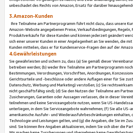
unbeschadet des Rechts von Amazon, Ersatz für darüber hinausgehen
3.Amazon-Kunden
Ihre Teilnahme am Partnerprogramm führt nicht dazu, dass unsere Kun
Amazon-Website angegebenen Preise, Verkaufsbedingungen, Regeln, Ri
Produktverkäufe für diese Kunden und können jederzeit geändert werde
sich einer unserer Kunden in einer Angelegenheit an Sie wenden, die 
Kunden mitteilen, dass er für Kundenservice-Fragen den auf der Ama
4.Gewährleistungen
Sie gewährleisten und sichern zu, dass (a) Sie gemäß dieser Vereinba
betreiben werden; (b) weder Ihre Teilnahme am Partnerprogramm noch d
Bestimmungen, Verordnungen, Vorschriften, Anordnungen, Konzessionen,
Gerichtsurteile und -beschlüsse oder andere Auflagen einer für Sie zu
Datenschutz, Werbung und Marketing) verstoßen; (c) Sie rechtswirksam 
nicht geschäftsfähig sind); (d) Sie den Nutzen der Teilnahme am Partne
Zusicherungen, Garantien oder Aussagen verlassen, die in dieser Verein
teilnehmen und keine Serviceangebote nutzen, wenn Sie US-Handelssa
unterliegen, in dem Sie Serviceangebote wahrnehmen; (f) Sie alle US
amerikanische Ausfuhr- und Wiederausfuhrbeschränkungen einhalten, 
Technologie und Leistungen gelten, und (g) die Angaben, die Sie im 
sind. Sie können Ihre Angaben aktualisieren, indem Sie sich über die 
Wir machen keine Zusicherungen und übernehmen keine Gewährleistun