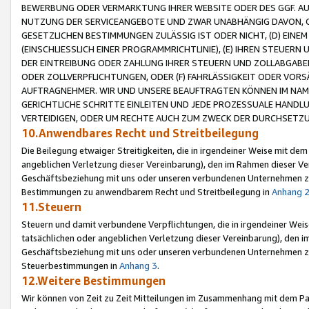
BEWERBUNG ODER VERMARKTUNG IHRER WEBSITE ODER DES GGF. AUF 
NUTZUNG DER SERVICEANGEBOTE UND ZWAR UNABHÄNGIG DAVON, O
GESETZLICHEN BESTIMMUNGEN ZULÄSSIG IST ODER NICHT, (D) EINE
(EINSCHLIESSLICH EINER PROGRAMMRICHTLINIE), (E) IHREN STEUER
DER EINTREIBUNG ODER ZAHLUNG IHRER STEUERN UND ZOLLABGAB
ODER ZOLLVERPFLICHTUNGEN, ODER (F) FAHRLÄSSIGKEIT ODER VORS
AUFTRAGNEHMER. WIR UND UNSERE BEAUFTRAGTEN KÖNNEN IM NAME
GERICHTLICHE SCHRITTE EINLEITEN UND JEDE PROZESSUALE HAND
VERTEIDIGEN, ODER UM RECHTE AUCH ZUM ZWECK DER DURCHSETZU
10.Anwendbares Recht und Streitbeilegung
Die Beilegung etwaiger Streitigkeiten, die in irgendeiner Weise mit de
angeblichen Verletzung dieser Vereinbarung), den im Rahmen dieser Ve
Geschäftsbeziehung mit uns oder unseren verbundenen Unternehmen zu
Bestimmungen zu anwendbarem Recht und Streitbeilegung in
Anhang 
11.Steuern
Steuern und damit verbundene Verpflichtungen, die in irgendeiner Wei
tatsächlichen oder angeblichen Verletzung dieser Vereinbarung), den 
Geschäftsbeziehung mit uns oder unseren verbundenen Unternehmen z
Steuerbestimmungen in
Anhang 3
.
12.Weitere Bestimmungen
Wir können von Zeit zu Zeit Mitteilungen im Zusammenhang mit dem Par