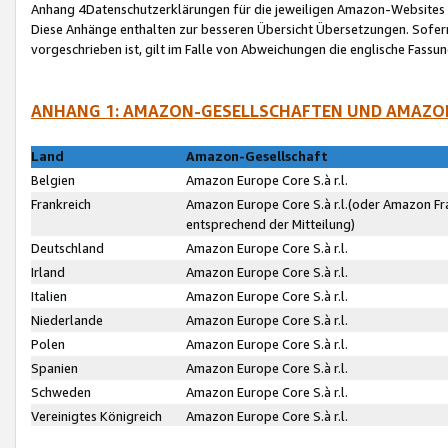
Anhang 4Datenschutzerklärungen für die jeweiligen Amazon-Websites
Diese Anhänge enthalten zur besseren Übersicht Übersetzungen. Sofe
vorgeschrieben ist, gilt im Falle von Abweichungen die englische Fass
ANHANG 1: AMAZON-GESELLSCHAFTEN UND AMAZO
Land
Amazon-Gesellschaft
Belgien
Amazon Europe Core S.à r.l.
Frankreich
Amazon Europe Core S.à r.l.(oder Amazon Fr
entsprechend der Mitteilung)
Deutschland
Amazon Europe Core S.à r.l.
Irland
Amazon Europe Core S.à r.l.
Italien
Amazon Europe Core S.à r.l.
Niederlande
Amazon Europe Core S.à r.l.
Polen
Amazon Europe Core S.à r.l.
Spanien
Amazon Europe Core S.à r.l.
Schweden
Amazon Europe Core S.à r.l.
Vereinigtes Königreich
Amazon Europe Core S.à r.l.