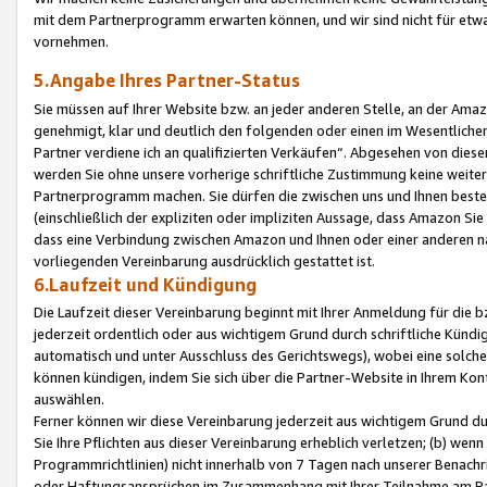
mit dem Partnerprogramm erwarten können, und wir sind nicht für etwa
vornehmen.
5.Angabe Ihres Partner-Status
Sie müssen auf Ihrer Website bzw. an jeder anderen Stelle, an der Am
genehmigt, klar und deutlich den folgenden oder einen im Wesentlichen
Partner verdiene ich an qualifizierten Verkäufen“. Abgesehen von die
werden Sie ohne unsere vorherige schriftliche Zustimmung keine weite
Partnerprogramm machen. Sie dürfen die zwischen uns und Ihnen best
(einschließlich der expliziten oder impliziten Aussage, dass Amazon Si
dass eine Verbindung zwischen Amazon und Ihnen oder einer anderen natü
vorliegenden Vereinbarung ausdrücklich gestattet ist.
6.Laufzeit und Kündigung
Die Laufzeit dieser Vereinbarung beginnt mit Ihrer Anmeldung für die 
jederzeit ordentlich oder aus wichtigem Grund durch schriftliche Kündi
automatisch und unter Ausschluss des Gerichtswegs), wobei eine solch
können kündigen, indem Sie sich über die Partner-Website in Ihrem Ko
auswählen.
Ferner können wir diese Vereinbarung jederzeit aus wichtigem Grund dur
Sie Ihre Pflichten aus dieser Vereinbarung erheblich verletzen; (b) wen
Programmrichtlinien) nicht innerhalb von 7 Tagen nach unserer Benachr
oder Haftungsansprüchen im Zusammenhang mit Ihrer Teilnahme am Pa