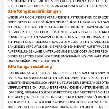
BESTIMMUNG DIESES ARTIKELS 7 BEGRÜNDET EINEN AUSSCHLUSS 
ZUSICHERUNGEN, DIE NACH DEN ANWENDBAREN GESETZLICHEN BE
8.Haftungsbeschränkungen
WEDER WIR NOCH UNSERE VERBUNDENEN UNTERNEHMEN ODER LIZEN
ODER EXEMPLARISCHE SCHÄDEN ODER SCHÄDEN AUFGRUND ENTGANG
NUTZUNGSAUSFALL ODER DATENVERLUST, DIE IM ZUSAMMENHANG MI
DES AUFTRETENS SOLCHER SCHÄDEN HINGEWIESEN WURDEN. FERN
SERVICEANGEBOTEN MAXIMAL DER HÖHE DES GESAMTBETRAGS DER 
ZEITPUNKT DES EREIGNISSES, DAS ZU DEM ZULETZT ENTSTANDENE
ZAHLENDEN VERGÜTUNGEN. SIE VERZICHTEN HIERMIT AUF ETWAIGE 
AUF ERFÜLLUNGSKLAGE, UNTERLASSUNGSKLAGE ODER ANDERE RECHT
DIESES ABSATZES BEGRÜNDET EINE EINSCHRÄNKUNG VON HAFTUNG
EINGESCHRÄNKT WERDEN KÖNNEN.
9.Haftungsfreistellung
SOFERN UND SOWEIT EIN HAFTUNGSAUSSCHLUSS NACH DEN ANWENDB
HAFTUNG FÜR ANGELEGENHEITEN AUS, DIE UNMITTELBAR ODER MITT
WEBSITE (EINSCHLIESSLICH IHRER NUTZUNG DER SERVICEANGEBOTE)
VERPFLICHTEN SICH, UNS, UNSERE VERBUNDENEN UNTERNEHMEN UN
(OFFICERS), ORGANMITGLIEDER (DIRECTORS) UND VERTRETER VON 
AUSLAGEN (EINSCHLIESSLICH ANGEMESSENER ANWALTSGEBÜHREN) FR
IHRER WEBSITE BZW. AUF IHRER WEBSITE ERSCHEINENDEM MATERIAL
MATERIALS MIT ANDEREN APPLIKATIONEN, INHALTEN ODER PROZESSE