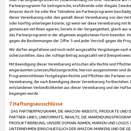
Partnerprogramm für betrügerische, irreführende oder illegale Zwecke
Amazon durch Sie oder Ihre Teilnahme am Partnerprogramm beschädig
dieser Vereinbarung oder den gemäß dieser Vereinbarung von den Vertr
oder künftig unterliegen könnte; (g) wenn wir diese Vereinbarung mit I
gemeinsam mit Ihnen agieren, bereits in der Vergangenheit, gleich aus
das Partnerprogramm in der allgemein angebotenen Form beenden. Vors
gegen die Bestimmungen der Ziffer 5 und jeder Verstoß gegen die Prog
Wir dürfen angefallene und noch nicht ausgezahlte Vergütungen nach 
sicherzustellen, dass der richtige Betrag ausgezahlt wird (beispielsw
Mit Beendigung dieser Vereinbarung erlöschen alle Rechte und Pflichte
eingeräumten Lizenzen/Nutzungsrechte; hiervon ausgenommen sind die in 
Programmrichtlinien festgelegten Rechte und Pflichten der Parteien sow
Vereinbarung, die nach Beendigung dieser Vereinbarung fortbestehen. D
entstandenen Verbindlichkeiten aus dieser Vereinbarung und der Haft
begangen wurde.
7.Haftungsausschlüsse
DAS PARTNERPROGRAMM, DIE AMAZON-WEBSITE, PRODUKTE UND DI
PARTNER-LINKS, LINKFORMATE, INHALTE, DIE ANWENDUNGSPROGR
PRODUKTWERBUNG, UNSERE DOMAIN-NAMEN, MARKEN UND LOGOS S
UNTERNEHMEN (EINSCHLIESSLICH DER AMAZON-MARKEN) UND DIE GE