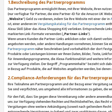
1.Beschreibung des Partnerprogramms
Das Partnerprogramm ermöglicht Ihnen, mit Ihrer Website, Ihren nutzer
(nur verfügbar für Partner, die eine Partner-ID für die Amazon UK We
„
Website
“) Geld zu verdienen, indem Sie Ihre Website mit einer der in
ist, einer anderen im
Vergütungskatalog für das Partnerprogramm
enth
Alexa Skill (über das Alexa Shopping Kit) verlinken. Entsprechende Lin
markierten Link-Formate verwenden („
Partner-Links
“).
Wenn unsere Kunden die Partner-Links anklicken oder sich damit verbi
angeboten werden, oder andere Handlungen vornehmen, können Sie eine
Partnerprogramm
näher beschrieben (und vorbehaltlich der dort festg
Produkte oder Leistungen können wir Ihnen Daten, Bilder, Texte, Linkfo
für Anwendungsprogramme, die Alexa-Funktionalität und weitere Inf
zur Verfügung stellen. Der Begriff „Programminhalte“ bezieht sich dabe
in Bezug auf Produkte, die auf Websites angeboten werden, bei denen 
2.Compliance-Anforderungen für das Partnerprog
Ihre Teilnahme am Partnerprogramm und der Bezug einer Vergütung setz
Sie sind verpflichtet, uns umgehend alle Informationen zu geben, die w
Für den Fall, dass Sie gegen diese Vereinbarung oder andere anwendba
uns zur Verfügung stehenden Rechten und Rechtsbehelfen, das Recht vo
Vergütungen ohne weitere Ankündigung (soweit nach geltendem Recht z
entsprechende Vergütungen zu haben) und zwar unabhängig davon, ob 