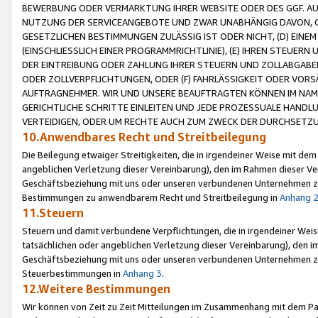
BEWERBUNG ODER VERMARKTUNG IHRER WEBSITE ODER DES GGF. AUF 
NUTZUNG DER SERVICEANGEBOTE UND ZWAR UNABHÄNGIG DAVON, O
GESETZLICHEN BESTIMMUNGEN ZULÄSSIG IST ODER NICHT, (D) EINE
(EINSCHLIESSLICH EINER PROGRAMMRICHTLINIE), (E) IHREN STEUER
DER EINTREIBUNG ODER ZAHLUNG IHRER STEUERN UND ZOLLABGAB
ODER ZOLLVERPFLICHTUNGEN, ODER (F) FAHRLÄSSIGKEIT ODER VORS
AUFTRAGNEHMER. WIR UND UNSERE BEAUFTRAGTEN KÖNNEN IM NAME
GERICHTLICHE SCHRITTE EINLEITEN UND JEDE PROZESSUALE HAND
VERTEIDIGEN, ODER UM RECHTE AUCH ZUM ZWECK DER DURCHSETZU
10.Anwendbares Recht und Streitbeilegung
Die Beilegung etwaiger Streitigkeiten, die in irgendeiner Weise mit de
angeblichen Verletzung dieser Vereinbarung), den im Rahmen dieser Ve
Geschäftsbeziehung mit uns oder unseren verbundenen Unternehmen zu
Bestimmungen zu anwendbarem Recht und Streitbeilegung in
Anhang 
11.Steuern
Steuern und damit verbundene Verpflichtungen, die in irgendeiner Wei
tatsächlichen oder angeblichen Verletzung dieser Vereinbarung), den 
Geschäftsbeziehung mit uns oder unseren verbundenen Unternehmen z
Steuerbestimmungen in
Anhang 3
.
12.Weitere Bestimmungen
Wir können von Zeit zu Zeit Mitteilungen im Zusammenhang mit dem Par