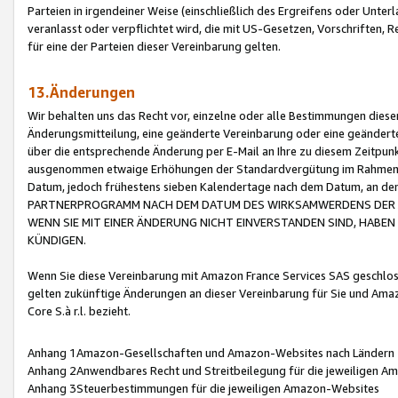
Parteien in irgendeiner Weise (einschließlich des Ergreifens oder Unt
veranlasst oder verpflichtet wird, die mit US-Gesetzen, Vorschriften,
für eine der Parteien dieser Vereinbarung gelten.
13.Änderungen
Wir behalten uns das Recht vor, einzelne oder alle Bestimmungen diese
Änderungsmitteilung, eine geänderte Vereinbarung oder eine geänderte 
über die entsprechende Änderung per E-Mail an Ihre zu diesem Zeitpun
ausgenommen etwaige Erhöhungen der Standardvergütung im Rahmen
Datum, jedoch frühestens sieben Kalendertage nach dem Datum, an de
PARTNERPROGRAMM NACH DEM DATUM DES WIRKSAMWERDENS DER Ä
WENN SIE MIT EINER ÄNDERUNG NICHT EINVERSTANDEN SIND, HABEN S
KÜNDIGEN.
Wenn Sie diese Vereinbarung mit Amazon France Services SAS geschlo
gelten zukünftige Änderungen an dieser Vereinbarung für Sie und Ama
Core S.à r.l. bezieht.
Anhang 1Amazon-Gesellschaften und Amazon-Websites nach Ländern
Anhang 2Anwendbares Recht und Streitbeilegung für die jeweiligen 
Anhang 3Steuerbestimmungen für die jeweiligen Amazon-Websites