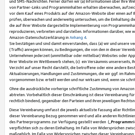
und SMS-Nachrichten. Ferner dürfen wir (a) Informationen über Ihre We
von Partner-Links und Programminhalten erhalten überwachen, aufzei
vor dem Kauf eines Produkts auf der Amazon-Website über einen auf Ih
prüfen, überwachen und anderweitig untersuchen, um die Einhaltung dies
die auf Ihrer Website dargestellte Implementierung von Programminhalt
reproduzieren, verbreiten und darstellen. Informationen darüber, wie w
Amazon-Datenschutzerklärung in
Anhang 4
.
Sie bestätigen und sind damit einverstanden, dass (a) wir und unsere 
(Traffic) anregen können, zu Bedingungen, die von den in dieser Vere
Unternehmen jederzeit (unmittelbar oder mittelbar) Websites oder Appl
Ihrer Website im Wettbewerb stehen, (c) ein Versäumnis unsererseits, I
Verzicht auf unser Recht darstellt, die betroffene oder eine andere B
Aktualisierungen, Handlungen und Zustimmungen, die wir ggf. im Rahme
vorgenommen bzw. erteilt werden und nur wirksam sind, wenn sie schri
Ohne die ausdrückliche vorherige schriftliche Zustimmung von Amazon
abtreten. Vorbehaltlich dieser Einschränkung ist diese Vereinbarung f
rechtlich bindend, gegenüber den Parteien und ihren jeweiligen Rech
Diese Vereinbarung umfasst die jeweils aktuellste Fassung aller Richtli
dieser Vereinbarung Bezug genommen wird und alle anderen Richtlinie
des Partnerprogramms zur Verfügung gestellt werden („
Programmric
verpflichten sich zu deren Einhaltung. Im Falle von Widersprüchen zwi
maßgeblich. Im Falle von Widersprüchen zwischen dieser Vereinbarun