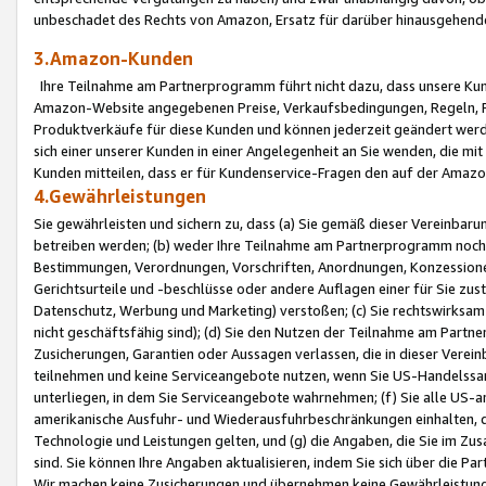
unbeschadet des Rechts von Amazon, Ersatz für darüber hinausgehen
3.Amazon-Kunden
Ihre Teilnahme am Partnerprogramm führt nicht dazu, dass unsere Kun
Amazon-Website angegebenen Preise, Verkaufsbedingungen, Regeln, Ri
Produktverkäufe für diese Kunden und können jederzeit geändert werde
sich einer unserer Kunden in einer Angelegenheit an Sie wenden, die 
Kunden mitteilen, dass er für Kundenservice-Fragen den auf der Ama
4.Gewährleistungen
Sie gewährleisten und sichern zu, dass (a) Sie gemäß dieser Vereinba
betreiben werden; (b) weder Ihre Teilnahme am Partnerprogramm noch d
Bestimmungen, Verordnungen, Vorschriften, Anordnungen, Konzessionen,
Gerichtsurteile und -beschlüsse oder andere Auflagen einer für Sie zu
Datenschutz, Werbung und Marketing) verstoßen; (c) Sie rechtswirksam 
nicht geschäftsfähig sind); (d) Sie den Nutzen der Teilnahme am Partne
Zusicherungen, Garantien oder Aussagen verlassen, die in dieser Verein
teilnehmen und keine Serviceangebote nutzen, wenn Sie US-Handelssa
unterliegen, in dem Sie Serviceangebote wahrnehmen; (f) Sie alle US
amerikanische Ausfuhr- und Wiederausfuhrbeschränkungen einhalten, 
Technologie und Leistungen gelten, und (g) die Angaben, die Sie im 
sind. Sie können Ihre Angaben aktualisieren, indem Sie sich über die 
Wir machen keine Zusicherungen und übernehmen keine Gewährleistun