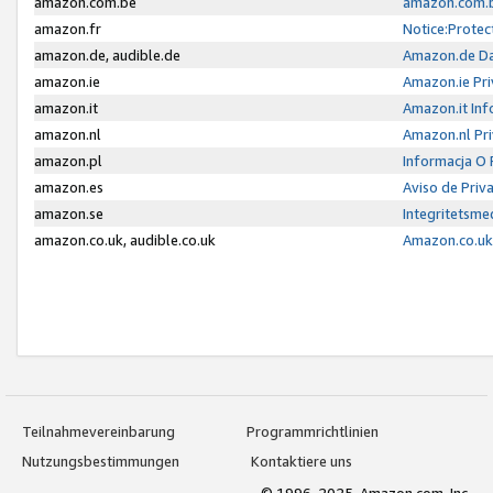
amazon.com.be
amazon.com.b
amazon.fr
Notice:Protec
amazon.de, audible.de
Amazon.de Da
amazon.ie
Amazon.ie Pri
amazon.it
Amazon.it Inf
amazon.nl
Amazon.nl Pri
amazon.pl
Informacja O
amazon.es
Aviso de Priv
amazon.se
Integritetsm
amazon.co.uk, audible.co.uk
Amazon.co.uk 
Teilnahmevereinbarung
Programmrichtlinien
Nutzungsbestimmungen
Kontaktiere uns