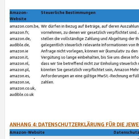
Amazon-
Steuerliche Bestimmungen
Website
amazon.com.be,
Wir dürfen in Bezug auf Beträge, auf deren Auszahlun
amazon.fr,
vornehmen, zu denen wir gesetzlich verpflichtet sind
amazon.de,
stellen die vollständige Zahlung und Abgeltung der 
audible.de,
gelegentlich steuerlich relevante Informationen von I
amazon.ie
Anfrage nicht vorlegen, können wir (kumulativ zu de
amazon.it,
Vergütung so lange einbehalten, bis Sie uns diese Inf
amazon.nl,
dass wir Sie betreffend nicht zur Einholung steuerlich 
amazon.pl,
könnten Sie gesetzlich verpflichtet sein, Amazon Meh
amazon.es,
Anforderungen an eine gültige MwSt.-Rechnung erfüllt
amazon.se,
zahlen.
amazon.co.uk,
audible.co.uk
ANHANG 4: DATENSCHUTZERKLÄRUNG FÜR DIE JEWE
Amazon-Website
Datenschutz