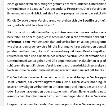
eines gesonderten Marketingprogramms des verbundenen Unternehmens
Unternehmen in Bezug auf das gesonderte Programm. Diese Vereinbarung
Ihnen und uns im Hinblick auf das Partnerprogramm dar und ersetzt al
Für die Zwecke dieser Vereinbarung verstehen sich die Begriffe „schließ
von „jedoch nicht beschränkt auf“.
Sämtliche Informationen in Bezug auf Amazon oder unsere verbunde
bereitstellen oder zugänglich machen und die nicht öffentlich bekannt bz
Informationen
“ von Amazon dar und verbleiben im alleinigen Eigent
wie dies angemessenerweise für die Erbringung Ihrer Leistungen gemäß d
juristischen Personen, die im Zusammenhang mit Ihrem Konto Zugriff au
Pflichten kennen und einhalten. Sie werden Vertrauliche Informationen 
Unternehmen) weitergeben und alle angemessenen Maßnahmen ergreifen
schützen, die gemäß dieser Vereinbarung nicht ausdrücklich zulässig is
Vertraulichkeits- oder Geheimhaltungsvereinbarungen und gilt für die
Das Verhältnis zwischen Ihnen und uns ist das unabhängiger Vertragspa
Joint-Venture, ein Vertretungsverhältnis, eine Franchisevereinbarung, 
unseren jeweiligen verbundenen Unternehmen und Ihnen. Sie sind ni
oder Zusagen abzugeben oder anzunehmen. Wenn Sie eine andere natürli
ermöglichen, Handlungen in Bezug auf den Gegenstand dieser Vereinbar
Ungeachtet anders lautender Bestimmungen in dieser Vereinbarung wird