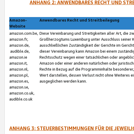
ANHANG 2: ANWENDBARES RECHT UND STRE
Amazon-
Anwendbares Recht und Streitbeilegung
Website
amazon.com.be,
Diese Vereinbarung und Streitigkeiten aller Art, die 
amazon.fr,
Großherzogtums Luxemburg unter Ausschluss seiner Kol
amazon.de,
ausschließlichen Zuständigkeit der Gerichte im Geri
audible.de,
dieser Vereinbarung kann Amazon bei einem zuständig
amazon.ie
Rechtsschutz wegen einer tatsächlichen oder angebli
amazon.it,
Amazon oder einer anderen natürlichen oder juristisc
amazon.nl,
Rechte in Bezug auf die Programminhalte besonderer,
amazon.pl,
Wert darstellen, dessen Verlust nicht ohne Weiteres e
amazon.es,
ausgeglichen werden kann.
amazon.se,
amazon.co.uk,
audible.co.uk
ANHANG 3: STEUERBESTIMMUNGEN FÜR DIE JEWEIL