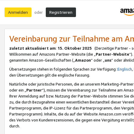
Anmelden
Registrieren
oder
Vereinbarung zur Teilnahme am 
zuletzt aktualisiert am
:
15. Oktober 2025
(Derzeitige Partner - 
Willkommen auf Amazons Partner-Website (die „
Partner-Website
“)
genannten Amazon-Gesellschaften („
Amazon
“ oder „
uns
“ oder ähnli
Übersetzungen stehen in folgenden Sprachen zur Verfügung :
Englisch
,
den Übersetzungen gilt die englische Fassung.
Natürliche oder juristische Personen, die an unserem Marketing-Partn
oder ein „
Partner
“), müssen die Vereinbarung zur Teilnahme am Ama
Ihrer Anmeldung auf bzw. Nutzung der Partner-Website stimmen Sie die
zu, die durch Bezugnahme einen wesentlichen Bestandteil dieser Verei
Partnerprogramm, die IP-Lizenz für das Partnerprogramm, den Vergütu
Partnerprogramm). Inhalte, die du auf der Website Amazon.com veröffe
des Verbots von Kundenrezensionen, die gegen eine Vergütung erstellt, 
durch.