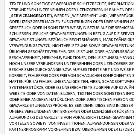
TEXTE UND SONSTIGE GEWERBLICHE SCHUTZRECHTE, INFORMATIONE
VERBUNDENEN UNTERNEHMEN ODER LIZENZGEBERN IM RAHMEN DES
„
SERVICEANGEBOTE
“), WERDEN „WIE BESEHEN“ UND „WIE VERFÜ
ODER LIZENZGEBER MACHEN ZUSICHERUNGEN ODER ÜBERNEHMEN GEW
GESETZLICH ODER IN SONSTIGER WEISE, IN BEZUG AUF DIE SERVI
SCHLIESSEN JEGLICHE GEWÄHRLEISTUNGEN IN BEZUG AUF DIE SERVI
GEWÄHRLEISTUNGEN BEZÜGLICH RECHTSMÄNGELN, MARKTGÄNGIGKEIT
VERWENDUNGSZWECK, NICHTVERLETZUNG SOWIE GEWÄHRLEISTUNGEN 
ÜBLICHEN GESCHÄFTSVERKEHR, DER LEISTUNG ODER HANDELSBRÄUCH
BESCHAFFENHEIT, MERKMALE, FUNKTIONEN, DEN LEISTUNGSUMFANG 
NOCH UNSERE VERBUNDENEN UNTERNEHMEN ODER LIZENZGEBER GEWÄ
BESCHRIEBEN DURCHGÄNGIG BZW. AUF BESTIMMTE ART UND WEISE
KORREKT, FEHLERFREI ODER FREI VON SCHÄDLICHEN KOMPONENTEN
HAFTEN FÜR: (A) FEHLER, UNGENAUIGKEITEN, VIREN, SCHADSOFTW
SYSTEMABSTÜRZE; ODER (B) UNBERECHTIGTE ZUGRIFFE AUF BZW. 
WEBSITE ODER VON DATEN, BILDERN, TEXTEN ODER SONSTIGEN INF
ODER EINER ANDEREN NATÜRLICHEN ODER JURISTISCHEN PERSON OD
GEWÄHRLEISTUNGSANSPRÜCHE, ES SEIN DENN, DIESE SIND IN DIES
UNSERE VERBUNDENEN UNTERNEHMEN ODER LIZENZGEBER FÜR EN
AUFGRUND (X) DES VERLUSTS VON VORAUSSICHTLICHEN GEWINNEN
VORTEILEN SOWIE (Y) VON INVESTITIONEN, AUFWENDUNGEN ODER VE
PARTNERPROGRAMM VORNEHMEN BZW. ÜBERNEHMEN ODER (Z) DER 