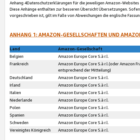
Anhang 4Datenschutzerklärungen für die jeweiligen Amazon-Websites
Diese Anhänge enthalten zur besseren Übersicht Übersetzungen. Sofe
vorgeschrieben ist, gilt im Falle von Abweichungen die englische Fass
ANHANG 1: AMAZON-GESELLSCHAFTEN UND AMAZO
Land
Amazon-Gesellschaft
Belgien
Amazon Europe Core S.à r.l.
Frankreich
Amazon Europe Core S.à r.l.(oder Amazon Fr
entsprechend der Mitteilung)
Deutschland
Amazon Europe Core S.à r.l.
Irland
Amazon Europe Core S.à r.l.
Italien
Amazon Europe Core S.à r.l.
Niederlande
Amazon Europe Core S.à r.l.
Polen
Amazon Europe Core S.à r.l.
Spanien
Amazon Europe Core S.à r.l.
Schweden
Amazon Europe Core S.à r.l.
Vereinigtes Königreich
Amazon Europe Core S.à r.l.