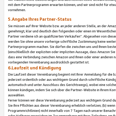
mit dem Partnerprogramm erwarten können, und wir sind nicht für etwa
vornehmen.
5.Angabe Ihres Partner-Status
Sie müssen auf Ihrer Website bzw. an jeder anderen Stelle, an der Am
genehmigt, klar und deutlich den folgenden oder einen im Wesentlichen
Partner verdiene ich an qualifizierten Verkäufen“. Abgesehen von die
werden Sie ohne unsere vorherige schriftliche Zustimmung keine weite
Partnerprogramm machen. Sie dürfen die zwischen uns und Ihnen best
(einschließlich der expliziten oder impliziten Aussage, dass Amazon Si
dass eine Verbindung zwischen Amazon und Ihnen oder einer anderen natü
vorliegenden Vereinbarung ausdrücklich gestattet ist.
6.Laufzeit und Kündigung
Die Laufzeit dieser Vereinbarung beginnt mit Ihrer Anmeldung für die 
jederzeit ordentlich oder aus wichtigem Grund durch schriftliche Kündi
automatisch und unter Ausschluss des Gerichtswegs), wobei eine solch
können kündigen, indem Sie sich über die Partner-Website in Ihrem Ko
auswählen.
Ferner können wir diese Vereinbarung jederzeit aus wichtigem Grund dur
Sie Ihre Pflichten aus dieser Vereinbarung erheblich verletzen; (b) wen
Programmrichtlinien) nicht innerhalb von 7 Tagen nach unserer Benachr
oder Haftungsansprüchen im Zusammenhang mit Ihrer Teilnahme am Pa