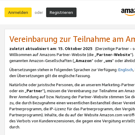
Anmelden
Registrieren
oder
Vereinbarung zur Teilnahme am 
zuletzt aktualisiert am
:
15. Oktober 2025
(Derzeitige Partner - 
Willkommen auf Amazons Partner-Website (die „
Partner-Website
“)
genannten Amazon-Gesellschaften („
Amazon
“ oder „
uns
“ oder ähnli
Übersetzungen stehen in folgenden Sprachen zur Verfügung :
Englisch
,
den Übersetzungen gilt die englische Fassung.
Natürliche oder juristische Personen, die an unserem Marketing-Partn
oder ein „
Partner
“), müssen die Vereinbarung zur Teilnahme am Ama
Ihrer Anmeldung auf bzw. Nutzung der Partner-Website stimmen Sie die
zu, die durch Bezugnahme einen wesentlichen Bestandteil dieser Verei
Partnerprogramm, die IP-Lizenz für das Partnerprogramm, den Vergütu
Partnerprogramm). Inhalte, die du auf der Website Amazon.com veröffe
des Verbots von Kundenrezensionen, die gegen eine Vergütung erstellt, 
durch.