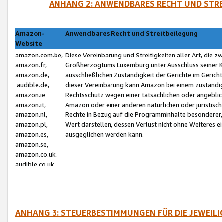
ANHANG 2: ANWENDBARES RECHT UND STRE
Amazon-
Anwendbares Recht und Streitbeilegung
Website
amazon.com.be,
Diese Vereinbarung und Streitigkeiten aller Art, die 
amazon.fr,
Großherzogtums Luxemburg unter Ausschluss seiner Kol
amazon.de,
ausschließlichen Zuständigkeit der Gerichte im Geri
audible.de,
dieser Vereinbarung kann Amazon bei einem zuständig
amazon.ie
Rechtsschutz wegen einer tatsächlichen oder angebli
amazon.it,
Amazon oder einer anderen natürlichen oder juristisc
amazon.nl,
Rechte in Bezug auf die Programminhalte besonderer,
amazon.pl,
Wert darstellen, dessen Verlust nicht ohne Weiteres e
amazon.es,
ausgeglichen werden kann.
amazon.se,
amazon.co.uk,
audible.co.uk
ANHANG 3: STEUERBESTIMMUNGEN FÜR DIE JEWEIL