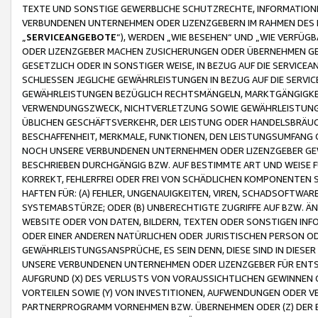
TEXTE UND SONSTIGE GEWERBLICHE SCHUTZRECHTE, INFORMATIONE
VERBUNDENEN UNTERNEHMEN ODER LIZENZGEBERN IM RAHMEN DES
„
SERVICEANGEBOTE
“), WERDEN „WIE BESEHEN“ UND „WIE VERFÜ
ODER LIZENZGEBER MACHEN ZUSICHERUNGEN ODER ÜBERNEHMEN GEW
GESETZLICH ODER IN SONSTIGER WEISE, IN BEZUG AUF DIE SERVI
SCHLIESSEN JEGLICHE GEWÄHRLEISTUNGEN IN BEZUG AUF DIE SERVI
GEWÄHRLEISTUNGEN BEZÜGLICH RECHTSMÄNGELN, MARKTGÄNGIGKEIT
VERWENDUNGSZWECK, NICHTVERLETZUNG SOWIE GEWÄHRLEISTUNGEN 
ÜBLICHEN GESCHÄFTSVERKEHR, DER LEISTUNG ODER HANDELSBRÄUCH
BESCHAFFENHEIT, MERKMALE, FUNKTIONEN, DEN LEISTUNGSUMFANG 
NOCH UNSERE VERBUNDENEN UNTERNEHMEN ODER LIZENZGEBER GEWÄ
BESCHRIEBEN DURCHGÄNGIG BZW. AUF BESTIMMTE ART UND WEISE
KORREKT, FEHLERFREI ODER FREI VON SCHÄDLICHEN KOMPONENTEN
HAFTEN FÜR: (A) FEHLER, UNGENAUIGKEITEN, VIREN, SCHADSOFTW
SYSTEMABSTÜRZE; ODER (B) UNBERECHTIGTE ZUGRIFFE AUF BZW. 
WEBSITE ODER VON DATEN, BILDERN, TEXTEN ODER SONSTIGEN INF
ODER EINER ANDEREN NATÜRLICHEN ODER JURISTISCHEN PERSON OD
GEWÄHRLEISTUNGSANSPRÜCHE, ES SEIN DENN, DIESE SIND IN DIES
UNSERE VERBUNDENEN UNTERNEHMEN ODER LIZENZGEBER FÜR EN
AUFGRUND (X) DES VERLUSTS VON VORAUSSICHTLICHEN GEWINNEN
VORTEILEN SOWIE (Y) VON INVESTITIONEN, AUFWENDUNGEN ODER VE
PARTNERPROGRAMM VORNEHMEN BZW. ÜBERNEHMEN ODER (Z) DER 