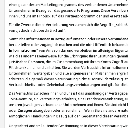
eines gesonderten Marketingprogramms des verbundenen Unternehmens
Unternehmen in Bezug auf das gesonderte Programm. Diese Vereinbarung
Ihnen und uns im Hinblick auf das Partnerprogramm dar und ersetzt al
Für die Zwecke dieser Vereinbarung verstehen sich die Begriffe „schließ
von „jedoch nicht beschränkt auf“.
Sämtliche Informationen in Bezug auf Amazon oder unsere verbunde
bereitstellen oder zugänglich machen und die nicht öffentlich bekannt bz
Informationen
“ von Amazon dar und verbleiben im alleinigen Eigent
wie dies angemessenerweise für die Erbringung Ihrer Leistungen gemäß d
juristischen Personen, die im Zusammenhang mit Ihrem Konto Zugriff au
Pflichten kennen und einhalten. Sie werden Vertrauliche Informationen 
Unternehmen) weitergeben und alle angemessenen Maßnahmen ergreifen
schützen, die gemäß dieser Vereinbarung nicht ausdrücklich zulässig is
Vertraulichkeits- oder Geheimhaltungsvereinbarungen und gilt für die
Das Verhältnis zwischen Ihnen und uns ist das unabhängiger Vertragspa
Joint-Venture, ein Vertretungsverhältnis, eine Franchisevereinbarung, 
unseren jeweiligen verbundenen Unternehmen und Ihnen. Sie sind ni
oder Zusagen abzugeben oder anzunehmen. Wenn Sie eine andere natürli
ermöglichen, Handlungen in Bezug auf den Gegenstand dieser Vereinbar
Ungeachtet anders lautender Bestimmungen in dieser Vereinbarung wird