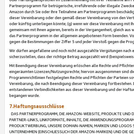
Partnerprogramm für betrügerische, irreführende oder illegale Zwecke
Amazon durch Sie oder Ihre Teilnahme am Partnerprogramm beschädig
dieser Vereinbarung oder den gemäß dieser Vereinbarung von den Vertr
oder künftig unterliegen könnte; (g) wenn wir diese Vereinbarung mit I
gemeinsam mit Ihnen agieren, bereits in der Vergangenheit, gleich aus
das Partnerprogramm in der allgemein angebotenen Form beenden. Vors
gegen die Bestimmungen der Ziffer 5 und jeder Verstoß gegen die Prog
Wir dürfen angefallene und noch nicht ausgezahlte Vergütungen nach 
sicherzustellen, dass der richtige Betrag ausgezahlt wird (beispielsw
Mit Beendigung dieser Vereinbarung erlöschen alle Rechte und Pflichte
eingeräumten Lizenzen/Nutzungsrechte; hiervon ausgenommen sind die in 
Programmrichtlinien festgelegten Rechte und Pflichten der Parteien sow
Vereinbarung, die nach Beendigung dieser Vereinbarung fortbestehen. D
entstandenen Verbindlichkeiten aus dieser Vereinbarung und der Haft
begangen wurde.
7.Haftungsausschlüsse
DAS PARTNERPROGRAMM, DIE AMAZON-WEBSITE, PRODUKTE UND DI
PARTNER-LINKS, LINKFORMATE, INHALTE, DIE ANWENDUNGSPROGR
PRODUKTWERBUNG, UNSERE DOMAIN-NAMEN, MARKEN UND LOGOS S
UNTERNEHMEN (EINSCHLIESSLICH DER AMAZON-MARKEN) UND DIE GE