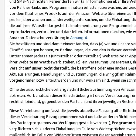
und SMS-Nachrichten. Ferner dürfen wir (a) Informationen über Ihre We
von Partner-Links und Programminhalten erhalten überwachen, aufzei
vor dem Kauf eines Produkts auf der Amazon-Website über einen auf Ih
prüfen, überwachen und anderweitig untersuchen, um die Einhaltung dies
die auf Ihrer Website dargestellte Implementierung von Programminhalt
reproduzieren, verbreiten und darstellen. Informationen darüber, wie w
Amazon-Datenschutzerklärung in
Anhang 4
.
Sie bestätigen und sind damit einverstanden, dass (a) wir und unsere 
(Traffic) anregen können, zu Bedingungen, die von den in dieser Vere
Unternehmen jederzeit (unmittelbar oder mittelbar) Websites oder Appl
Ihrer Website im Wettbewerb stehen, (c) ein Versäumnis unsererseits, I
Verzicht auf unser Recht darstellt, die betroffene oder eine andere B
Aktualisierungen, Handlungen und Zustimmungen, die wir ggf. im Rahme
vorgenommen bzw. erteilt werden und nur wirksam sind, wenn sie schri
Ohne die ausdrückliche vorherige schriftliche Zustimmung von Amazon
abtreten. Vorbehaltlich dieser Einschränkung ist diese Vereinbarung f
rechtlich bindend, gegenüber den Parteien und ihren jeweiligen Rech
Diese Vereinbarung umfasst die jeweils aktuellste Fassung aller Richtli
dieser Vereinbarung Bezug genommen wird und alle anderen Richtlinie
des Partnerprogramms zur Verfügung gestellt werden („
Programmric
verpflichten sich zu deren Einhaltung. Im Falle von Widersprüchen zwi
maßgeblich. Im Falle von Widersprüchen zwischen dieser Vereinbarun