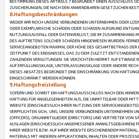
BESTIMMUNG DIESES ARTIKELS 7 BEGRÜNDET EINEN AUSSCHLUSS 
ZUSICHERUNGEN, DIE NACH DEN ANWENDBAREN GESETZLICHEN BE
8.Haftungsbeschränkungen
WEDER WIR NOCH UNSERE VERBUNDENEN UNTERNEHMEN ODER LIZEN
ODER EXEMPLARISCHE SCHÄDEN ODER SCHÄDEN AUFGRUND ENTGANG
NUTZUNGSAUSFALL ODER DATENVERLUST, DIE IM ZUSAMMENHANG MI
DES AUFTRETENS SOLCHER SCHÄDEN HINGEWIESEN WURDEN. FERN
SERVICEANGEBOTEN MAXIMAL DER HÖHE DES GESAMTBETRAGS DER 
ZEITPUNKT DES EREIGNISSES, DAS ZU DEM ZULETZT ENTSTANDENE
ZAHLENDEN VERGÜTUNGEN. SIE VERZICHTEN HIERMIT AUF ETWAIGE 
AUF ERFÜLLUNGSKLAGE, UNTERLASSUNGSKLAGE ODER ANDERE RECHT
DIESES ABSATZES BEGRÜNDET EINE EINSCHRÄNKUNG VON HAFTUNG
EINGESCHRÄNKT WERDEN KÖNNEN.
9.Haftungsfreistellung
SOFERN UND SOWEIT EIN HAFTUNGSAUSSCHLUSS NACH DEN ANWENDB
HAFTUNG FÜR ANGELEGENHEITEN AUS, DIE UNMITTELBAR ODER MITT
WEBSITE (EINSCHLIESSLICH IHRER NUTZUNG DER SERVICEANGEBOTE)
VERPFLICHTEN SICH, UNS, UNSERE VERBUNDENEN UNTERNEHMEN UN
(OFFICERS), ORGANMITGLIEDER (DIRECTORS) UND VERTRETER VON 
AUSLAGEN (EINSCHLIESSLICH ANGEMESSENER ANWALTSGEBÜHREN) FR
IHRER WEBSITE BZW. AUF IHRER WEBSITE ERSCHEINENDEM MATERIAL
MATERIALS MIT ANDEREN APPLIKATIONEN, INHALTEN ODER PROZESSE