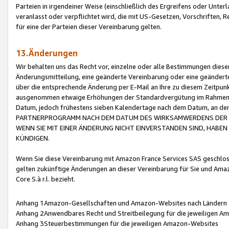
Parteien in irgendeiner Weise (einschließlich des Ergreifens oder Unt
veranlasst oder verpflichtet wird, die mit US-Gesetzen, Vorschriften,
für eine der Parteien dieser Vereinbarung gelten.
13.Änderungen
Wir behalten uns das Recht vor, einzelne oder alle Bestimmungen diese
Änderungsmitteilung, eine geänderte Vereinbarung oder eine geänderte 
über die entsprechende Änderung per E-Mail an Ihre zu diesem Zeitpun
ausgenommen etwaige Erhöhungen der Standardvergütung im Rahmen
Datum, jedoch frühestens sieben Kalendertage nach dem Datum, an de
PARTNERPROGRAMM NACH DEM DATUM DES WIRKSAMWERDENS DER Ä
WENN SIE MIT EINER ÄNDERUNG NICHT EINVERSTANDEN SIND, HABEN S
KÜNDIGEN.
Wenn Sie diese Vereinbarung mit Amazon France Services SAS geschlo
gelten zukünftige Änderungen an dieser Vereinbarung für Sie und Ama
Core S.à r.l. bezieht.
Anhang 1Amazon-Gesellschaften und Amazon-Websites nach Ländern
Anhang 2Anwendbares Recht und Streitbeilegung für die jeweiligen 
Anhang 3Steuerbestimmungen für die jeweiligen Amazon-Websites