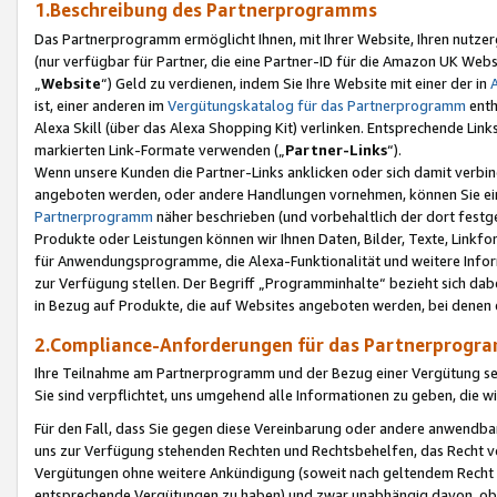
1.Beschreibung des Partnerprogramms
Das Partnerprogramm ermöglicht Ihnen, mit Ihrer Website, Ihren nutzer
(nur verfügbar für Partner, die eine Partner-ID für die Amazon UK We
„
Website
“) Geld zu verdienen, indem Sie Ihre Website mit einer der in
ist, einer anderen im
Vergütungskatalog für das Partnerprogramm
enth
Alexa Skill (über das Alexa Shopping Kit) verlinken. Entsprechende Lin
markierten Link-Formate verwenden („
Partner-Links
“).
Wenn unsere Kunden die Partner-Links anklicken oder sich damit verbi
angeboten werden, oder andere Handlungen vornehmen, können Sie eine
Partnerprogramm
näher beschrieben (und vorbehaltlich der dort festg
Produkte oder Leistungen können wir Ihnen Daten, Bilder, Texte, Linkfo
für Anwendungsprogramme, die Alexa-Funktionalität und weitere Inf
zur Verfügung stellen. Der Begriff „Programminhalte“ bezieht sich dabe
in Bezug auf Produkte, die auf Websites angeboten werden, bei denen 
2.Compliance-Anforderungen für das Partnerprog
Ihre Teilnahme am Partnerprogramm und der Bezug einer Vergütung setz
Sie sind verpflichtet, uns umgehend alle Informationen zu geben, die w
Für den Fall, dass Sie gegen diese Vereinbarung oder andere anwendba
uns zur Verfügung stehenden Rechten und Rechtsbehelfen, das Recht vo
Vergütungen ohne weitere Ankündigung (soweit nach geltendem Recht z
entsprechende Vergütungen zu haben) und zwar unabhängig davon, ob 