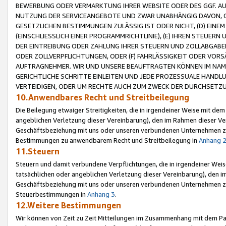
BEWERBUNG ODER VERMARKTUNG IHRER WEBSITE ODER DES GGF. AUF 
NUTZUNG DER SERVICEANGEBOTE UND ZWAR UNABHÄNGIG DAVON, O
GESETZLICHEN BESTIMMUNGEN ZULÄSSIG IST ODER NICHT, (D) EINE
(EINSCHLIESSLICH EINER PROGRAMMRICHTLINIE), (E) IHREN STEUER
DER EINTREIBUNG ODER ZAHLUNG IHRER STEUERN UND ZOLLABGAB
ODER ZOLLVERPFLICHTUNGEN, ODER (F) FAHRLÄSSIGKEIT ODER VORS
AUFTRAGNEHMER. WIR UND UNSERE BEAUFTRAGTEN KÖNNEN IM NAME
GERICHTLICHE SCHRITTE EINLEITEN UND JEDE PROZESSUALE HAND
VERTEIDIGEN, ODER UM RECHTE AUCH ZUM ZWECK DER DURCHSETZU
10.Anwendbares Recht und Streitbeilegung
Die Beilegung etwaiger Streitigkeiten, die in irgendeiner Weise mit de
angeblichen Verletzung dieser Vereinbarung), den im Rahmen dieser Ve
Geschäftsbeziehung mit uns oder unseren verbundenen Unternehmen zu
Bestimmungen zu anwendbarem Recht und Streitbeilegung in
Anhang 
11.Steuern
Steuern und damit verbundene Verpflichtungen, die in irgendeiner Wei
tatsächlichen oder angeblichen Verletzung dieser Vereinbarung), den 
Geschäftsbeziehung mit uns oder unseren verbundenen Unternehmen z
Steuerbestimmungen in
Anhang 3
.
12.Weitere Bestimmungen
Wir können von Zeit zu Zeit Mitteilungen im Zusammenhang mit dem Par