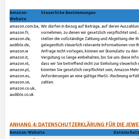
Amazon-
Steuerliche Bestimmungen
Website
amazon.com.be,
Wir dürfen in Bezug auf Beträge, auf deren Auszahlun
amazon.fr,
vornehmen, zu denen wir gesetzlich verpflichtet sind
amazon.de,
stellen die vollständige Zahlung und Abgeltung der 
audible.de,
gelegentlich steuerlich relevante Informationen von I
amazon.ie
Anfrage nicht vorlegen, können wir (kumulativ zu de
amazon.it,
Vergütung so lange einbehalten, bis Sie uns diese Inf
amazon.nl,
dass wir Sie betreffend nicht zur Einholung steuerlich 
amazon.pl,
könnten Sie gesetzlich verpflichtet sein, Amazon Meh
amazon.es,
Anforderungen an eine gültige MwSt.-Rechnung erfüllt
amazon.se,
zahlen.
amazon.co.uk,
audible.co.uk
ANHANG 4: DATENSCHUTZERKLÄRUNG FÜR DIE JEWE
Amazon-Website
Datenschutz