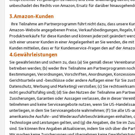
unbeschadet des Rechts von Amazon, Ersatz für darüber hinausgehen
3.Amazon-Kunden
Ihre Teilnahme am Partnerprogramm führt nicht dazu, dass unsere Kun
Amazon-Website angegebenen Preise, Verkaufsbedingungen, Regeln, Ri
Produktverkäufe für diese Kunden und können jederzeit geändert werde
sich einer unserer Kunden in einer Angelegenheit an Sie wenden, die 
Kunden mitteilen, dass er für Kundenservice-Fragen den auf der Ama
4.Gewährleistungen
Sie gewährleisten und sichern zu, dass (a) Sie gemäß dieser Vereinba
betreiben werden; (b) weder Ihre Teilnahme am Partnerprogramm noch d
Bestimmungen, Verordnungen, Vorschriften, Anordnungen, Konzessionen,
Gerichtsurteile und -beschlüsse oder andere Auflagen einer für Sie zu
Datenschutz, Werbung und Marketing) verstoßen; (c) Sie rechtswirksam 
nicht geschäftsfähig sind); (d) Sie den Nutzen der Teilnahme am Partne
Zusicherungen, Garantien oder Aussagen verlassen, die in dieser Verein
teilnehmen und keine Serviceangebote nutzen, wenn Sie US-Handelssa
unterliegen, in dem Sie Serviceangebote wahrnehmen; (f) Sie alle US
amerikanische Ausfuhr- und Wiederausfuhrbeschränkungen einhalten, 
Technologie und Leistungen gelten, und (g) die Angaben, die Sie im 
sind. Sie können Ihre Angaben aktualisieren, indem Sie sich über die 
Wir machen keine Zusicherungen und übernehmen keine Gewährleistun